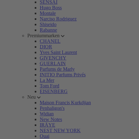
SENSAI
Hugo Boss
Montale
Narciso Rodriguez
Shiseido
Rabanne
Premiummarken
CHANEL
DIOR
Yves Saint Laurent
GIVENCHY
GUERLAIN
Parfums de Marly
INITIO Parfums Privés
La Mer
Tom Ford
EISENBERG
Neu
Maison Francis Kurkdjian
Penhaligon's
Widian
New Notes
IRÄYE
NEST NEW YORK
Ouai