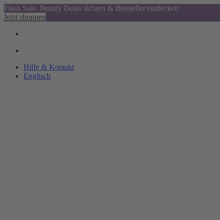
Flash Sale: Beauty Deals sichern & Bestseller entdecken
Jetzt shoppen
Hilfe & Kontakt
Englisch