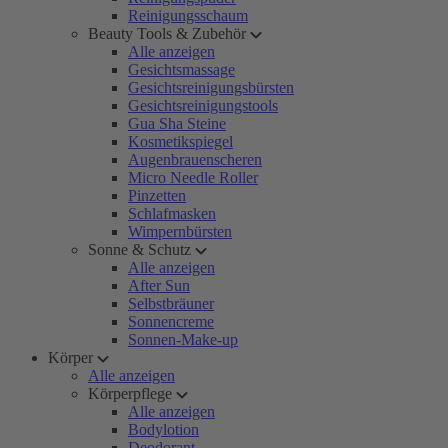
Reinigungsschaum
Beauty Tools & Zubehör
Alle anzeigen
Gesichtsmassage
Gesichtsreinigungsbürsten
Gesichtsreinigungstools
Gua Sha Steine
Kosmetikspiegel
Augenbrauenscheren
Micro Needle Roller
Pinzetten
Schlafmasken
Wimpernbürsten
Sonne & Schutz
Alle anzeigen
After Sun
Selbstbräuner
Sonnencreme
Sonnen-Make-up
Körper
Alle anzeigen
Körperpflege
Alle anzeigen
Bodylotion
Deodorant