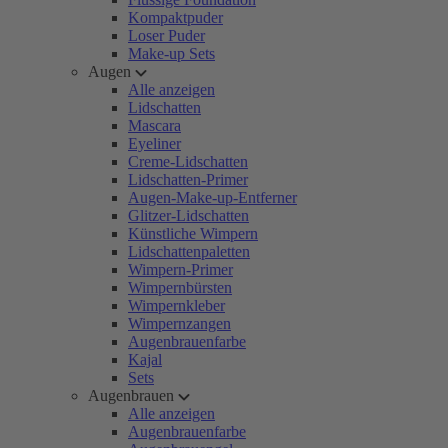
Kompaktpuder
Loser Puder
Make-up Sets
Augen
Alle anzeigen
Lidschatten
Mascara
Eyeliner
Creme-Lidschatten
Lidschatten-Primer
Augen-Make-up-Entferner
Glitzer-Lidschatten
Künstliche Wimpern
Lidschattenpaletten
Wimpern-Primer
Wimpernbürsten
Wimpernkleber
Wimpernzangen
Augenbrauenfarbe
Kajal
Sets
Augenbrauen
Alle anzeigen
Augenbrauenfarbe