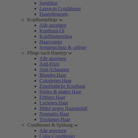
Sprühkur
Leave-in Conditioner
Haarpflegesets
Kopfhautpflege
Alle anzeigen
Kopfhaut-Öl
Kopfhautpeeling
Haarwasser
Sonnenschutz & -pflege
Pflege nach Haartyp
Alle anzeigen
Anti-Frizz
Anti-Schuppen
Blondes Haar
Coloriertes Haar
Empfindliche Kopfhaut
Feines & glattes Haar
Fettiges Haar
Lockiges Haar
Mittel gegen Haarausfall
Normales Haar
Trockenes Haar
Conditioner & Spülung
Alle anzeigen
Color-Conditioner