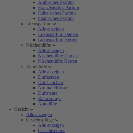
Arabisches Parfum
Französisches Parfum
Italienisches Parfum
Spanisches Parfum
Luxusparfum
Alle anzeigen
Luxusparfum Damen
Luxusparfum Herren
Nischendüfte
Alle anzeigen
Nischendüfte Damen
Nischendüfte Herren
Raumdüfte
Alle anzeigen
Duftkerzen
Duftstäbchen
Aroma Diffuser
Duftsteine
Raumsprays
Autodüfte
Gesicht
Alle anzeigen
Gesichtspflege
Alle anzeigen
Gesichtscreme