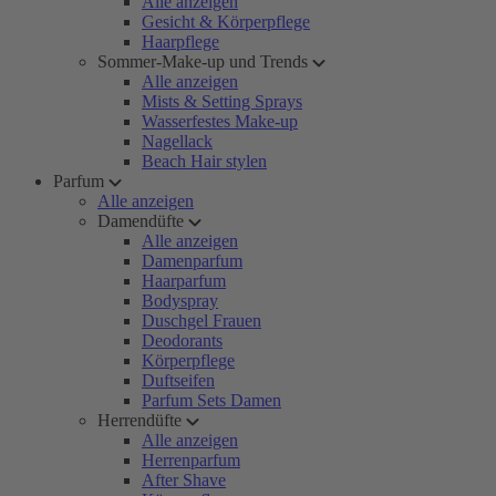
Alle anzeigen
Gesicht & Körperpflege
Haarpflege
Sommer-Make-up und Trends
Alle anzeigen
Mists & Setting Sprays
Wasserfestes Make-up
Nagellack
Beach Hair stylen
Parfum
Alle anzeigen
Damendüfte
Alle anzeigen
Damenparfum
Haarparfum
Bodyspray
Duschgel Frauen
Deodorants
Körperpflege
Duftseifen
Parfum Sets Damen
Herrendüfte
Alle anzeigen
Herrenparfum
After Shave