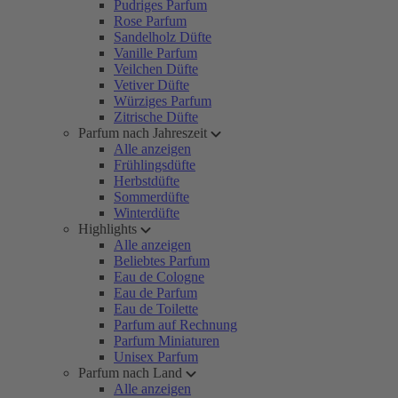
Pudriges Parfum
Rose Parfum
Sandelholz Düfte
Vanille Parfum
Veilchen Düfte
Vetiver Düfte
Würziges Parfum
Zitrische Düfte
Parfum nach Jahreszeit
Alle anzeigen
Frühlingsdüfte
Herbstdüfte
Sommerdüfte
Winterdüfte
Highlights
Alle anzeigen
Beliebtes Parfum
Eau de Cologne
Eau de Parfum
Eau de Toilette
Parfum auf Rechnung
Parfum Miniaturen
Unisex Parfum
Parfum nach Land
Alle anzeigen