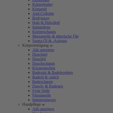
Körperbutter
Körperöl
Anti-Cellulite
Bodyspray
Hals & Dekolleté
Intimpflege
Körperschaum
Massageöle & ätherische Öle
Sauna-Öl & -Aufguss
Körperreinigung
Alle anzeigen
Duschgel
Duschöl
Duschschaum
Körperpeeling
Badesalz & Badebomben
Badeöl & -milch
Badeschaum
Dusch- & Badesets
Feste Seife
Flüssigseife
Intimreinigung
Handpflege
Alle anzeigen