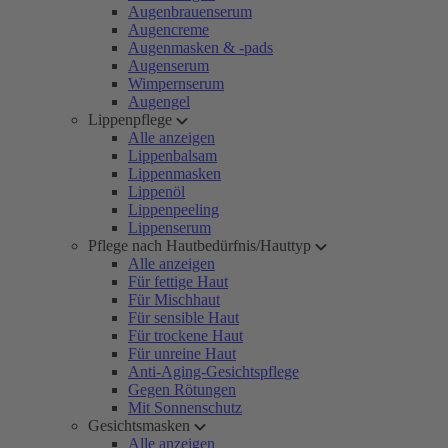
Augenbrauenserum
Augencreme
Augenmasken & -pads
Augenserum
Wimpernserum
Augengel
Lippenpflege
Alle anzeigen
Lippenbalsam
Lippenmasken
Lippenöl
Lippenpeeling
Lippenserum
Pflege nach Hautbedürfnis/Hauttyp
Alle anzeigen
Für fettige Haut
Für Mischhaut
Für sensible Haut
Für trockene Haut
Für unreine Haut
Anti-Aging-Gesichtspflege
Gegen Rötungen
Mit Sonnenschutz
Gesichtsmasken
Alle anzeigen