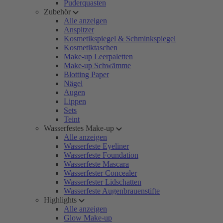
Puderquasten
Zubehör
Alle anzeigen
Anspitzer
Kosmetikspiegel & Schminkspiegel
Kosmetiktaschen
Make-up Leerpaletten
Make-up Schwämme
Blotting Paper
Nägel
Augen
Lippen
Sets
Teint
Wasserfestes Make-up
Alle anzeigen
Wasserfeste Eyeliner
Wasserfeste Foundation
Wasserfeste Mascara
Wasserfester Concealer
Wasserfester Lidschatten
Wasserfeste Augenbrauenstifte
Highlights
Alle anzeigen
Glow Make-up