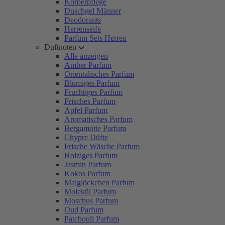
Körperpflege
Duschgel Männer
Deodorants
Herrenseife
Parfum Sets Herren
Duftnoten
Alle anzeigen
Amber Parfum
Orientalisches Parfum
Blumiges Parfum
Fruchtiges Parfum
Frisches Parfum
Apfel Parfum
Aromatisches Parfum
Bergamotte Parfum
Chypre Düfte
Frische Wäsche Parfum
Holziges Parfum
Jasmin Parfum
Kokos Parfum
Maiglöckchen Parfum
Molekül Parfum
Moschus Parfum
Oud Parfum
Patchouli Parfum