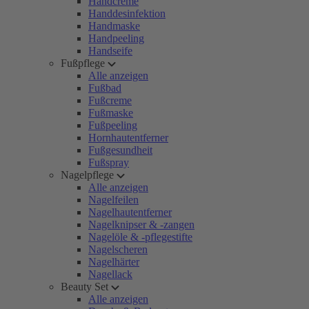
Handcreme
Handdesinfektion
Handmaske
Handpeeling
Handseife
Fußpflege
Alle anzeigen
Fußbad
Fußcreme
Fußmaske
Fußpeeling
Hornhautentferner
Fußgesundheit
Fußspray
Nagelpflege
Alle anzeigen
Nagelfeilen
Nagelhautentferner
Nagelknipser & -zangen
Nagelöle & -pflegestifte
Nagelscheren
Nagelhärter
Nagellack
Beauty Set
Alle anzeigen