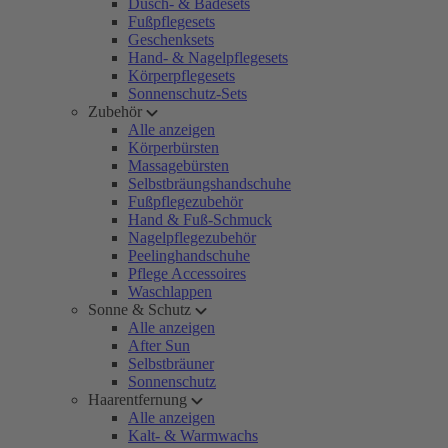
Dusch- & Badesets
Fußpflegesets
Geschenksets
Hand- & Nagelpflegesets
Körperpflegesets
Sonnenschutz-Sets
Zubehör
Alle anzeigen
Körperbürsten
Massagebürsten
Selbstbräungshandschuhe
Fußpflegezubehör
Hand & Fuß-Schmuck
Nagelpflegezubehör
Peelinghandschuhe
Pflege Accessoires
Waschlappen
Sonne & Schutz
Alle anzeigen
After Sun
Selbstbräuner
Sonnenschutz
Haarentfernung
Alle anzeigen
Kalt- & Warmwachs