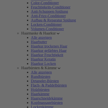
Color-Conditioner
Feuchtigkeits-Conditioner
Anti-Schuppen-Spülung
Anti-Frizz-Conditioner
Aufbau & Reparatur Spülung
Locken-Conditioner
Volumen-Conditioner
Haarmaske & Haarkur
Alle anzeigen
Haarbutter
Haarkur trockenes Haar
Haarkur gefärbtes Haar
Haarkur Feuchtigkeit
Haarkur Keratin
Haarkur Locken
Haarbürsten & Kämme
Alle anzeigen
Rundbürsten
Detangler-Bürsten
Flach- & Paddelbürsten
Holzbürsten
Haarkämme
Haarschneidekämme
Kopfmassagebürsten
Lockenkämme