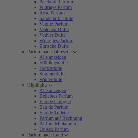
Patchouli Parfum
Pudriges Parfum
Rose Parfum
Sandelholz Düfte
Vanille Parfum
Veilchen Düfte
Vetiver Düfte
Würziges Parfum
Zitrische Düfte
Parfum nach Jahreszeit
Alle anzeigen
Frühlingsdüfte
Herbstdüfte
Sommerdüfte
Winterdüfte
Highlights
Alle anzeigen
Beliebtes Parfum
Eau de Cologne
Eau de Parfum
Eau de Toilette
Parfum auf Rechnung
Parfum Miniaturen
Unisex Parfum
Parfum nach Land