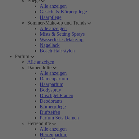
Pflege
Alle anzeigen
Gesicht & Körperpflege
Haarpflege
Sommer-Make-up und Trends
Alle anzeigen
Mists & Setting Sprays
Wasserfestes Make-up
Nagellack
Beach Hair stylen
Parfum
Alle anzeigen
Damendüfte
Alle anzeigen
Damenparfum
Haarparfum
Bodyspray
Duschgel Frauen
Deodorants
Körperpflege
Duftseifen
Parfum Sets Damen
Herrendüfte
Alle anzeigen
Herrenparfum