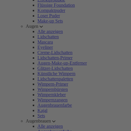
Flüssige Foundation
Kompaktpuder
Loser Puder
Make-up Sets
Augen
Alle anzeigen
Lidschatten
Mascara
Eyeliner
Creme-Lidschatten
Lidschatten-Primer
Augen-Make-up-Entferner
Glitzer-Lidschatten
Künstliche Wimpern
Lidschattenpaletten
Wimpern-Primer
Wimpernbürsten
Wimpernkleber
Wimpernzangen
Augenbrauenfarbe
Kajal
Sets
Augenbrauen
Alle anzeigen