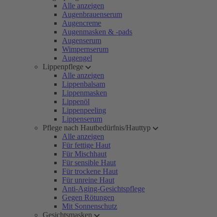
Alle anzeigen
Augenbrauenserum
Augencreme
Augenmasken & -pads
Augenserum
Wimpernserum
Augengel
Lippenpflege
Alle anzeigen
Lippenbalsam
Lippenmasken
Lippenöl
Lippenpeeling
Lippenserum
Pflege nach Hautbedürfnis/Hauttyp
Alle anzeigen
Für fettige Haut
Für Mischhaut
Für sensible Haut
Für trockene Haut
Für unreine Haut
Anti-Aging-Gesichtspflege
Gegen Rötungen
Mit Sonnenschutz
Gesichtsmasken