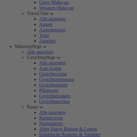
Glow Make-up
Veganes Make-up
Travel Size
Alle anzeigen
Augen
Augenbrauen
Teint
Zubehör
Männerpflege
Alle anzeigen
Gesichtspflege
Alle anzeigen
Anti-Aging
Gesichtscreme
Gesichtsreinigung
Gesichtsserum
Pflegesets
Gesichtsmasken
Gesichtspeeling
Rasur
Alle anzeigen
Rasiercreme
Nassrasierer
After Shave Balsam & Lotion
Elektrische Rasierer & Trimmer