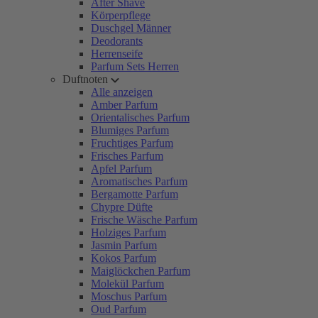
After Shave
Körperpflege
Duschgel Männer
Deodorants
Herrenseife
Parfum Sets Herren
Duftnoten
Alle anzeigen
Amber Parfum
Orientalisches Parfum
Blumiges Parfum
Fruchtiges Parfum
Frisches Parfum
Apfel Parfum
Aromatisches Parfum
Bergamotte Parfum
Chypre Düfte
Frische Wäsche Parfum
Holziges Parfum
Jasmin Parfum
Kokos Parfum
Maiglöckchen Parfum
Molekül Parfum
Moschus Parfum
Oud Parfum