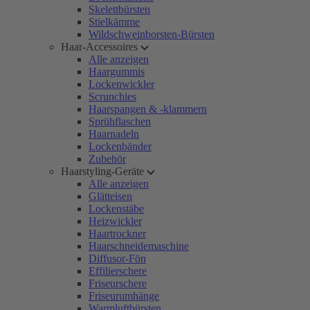
Skelettbürsten
Stielkämme
Wildschweinborsten-Bürsten
Haar-Accessoires
Alle anzeigen
Haargummis
Lockenwickler
Scrunchies
Haarspangen & -klammern
Sprühflaschen
Haarnadeln
Lockenbänder
Zubehör
Haarstyling-Geräte
Alle anzeigen
Glätteisen
Lockenstäbe
Heizwickler
Haartrockner
Haarschneidemaschine
Diffusor-Fön
Effilierschere
Friseurschere
Friseurumhänge
Warmluftbürsten