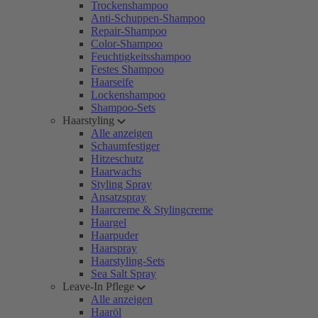
Trockenshampoo
Anti-Schuppen-Shampoo
Repair-Shampoo
Color-Shampoo
Feuchtigkeitsshampoo
Festes Shampoo
Haarseife
Lockenshampoo
Shampoo-Sets
Haarstyling
Alle anzeigen
Schaumfestiger
Hitzeschutz
Haarwachs
Styling Spray
Ansatzspray
Haarcreme & Stylingcreme
Haargel
Haarpuder
Haarspray
Haarstyling-Sets
Sea Salt Spray
Leave-In Pflege
Alle anzeigen
Haaröl