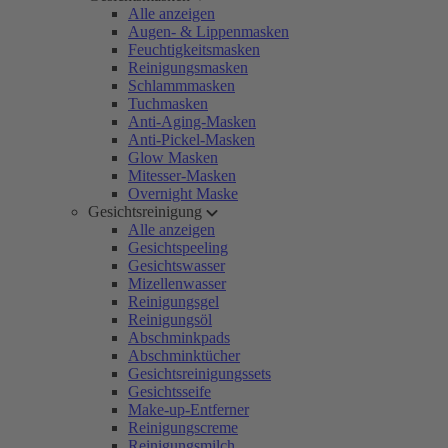
Alle anzeigen
Augen- & Lippenmasken
Feuchtigkeitsmasken
Reinigungsmasken
Schlammmasken
Tuchmasken
Anti-Aging-Masken
Anti-Pickel-Masken
Glow Masken
Mitesser-Masken
Overnight Maske
Gesichtsreinigung
Alle anzeigen
Gesichtspeeling
Gesichtswasser
Mizellenwasser
Reinigungsgel
Reinigungsöl
Abschminkpads
Abschminktücher
Gesichtsreinigungssets
Gesichtsseife
Make-up-Entferner
Reinigungscreme
Reinigungsmilch