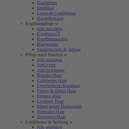
Haarserum
Sprühkur
Leave-in Conditioner
Haarpflegesets
Kopfhautpflege
Alle anzeigen
Kopfhaut-Öl
Kopfhautpeeling
Haarwasser
Sonnenschutz & -pflege
Pflege nach Haartyp
Alle anzeigen
Anti-Frizz
Anti-Schuppen
Blondes Haar
Coloriertes Haar
Empfindliche Kopfhaut
Feines & glattes Haar
Fettiges Haar
Lockiges Haar
Mittel gegen Haarausfall
Normales Haar
Trockenes Haar
Conditioner & Spülung
Alle anzeigen