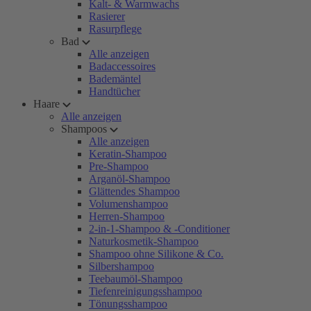
Kalt- & Warmwachs
Rasierer
Rasurpflege
Bad
Alle anzeigen
Badaccessoires
Bademäntel
Handtücher
Haare
Alle anzeigen
Shampoos
Alle anzeigen
Keratin-Shampoo
Pre-Shampoo
Arganöl-Shampoo
Glättendes Shampoo
Volumenshampoo
Herren-Shampoo
2-in-1-Shampoo & -Conditioner
Naturkosmetik-Shampoo
Shampoo ohne Silikone & Co.
Silbershampoo
Teebaumöl-Shampoo
Tiefenreinigungsshampoo
Tönungsshampoo