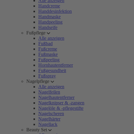
Alle anzeigen
Handcreme
Handdesinfektion
Handmaske
Handpeeling
Handseife
Fußpflege
Alle anzeigen
Fußbad
Fußcreme
Fußmaske
Fußpeeling
Hornhautentferner
Fußgesundheit
Fußspray
Nagelpflege
Alle anzeigen
Nagelfeilen
Nagelhautentferner
Nagelknipser & -zangen
Nagelöle & -pflegestifte
Nagelscheren
Nagelhärter
Nagellack
Beauty Set