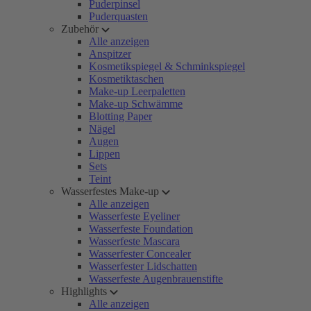
Puderpinsel
Puderquasten
Zubehör
Alle anzeigen
Anspitzer
Kosmetikspiegel & Schminkspiegel
Kosmetiktaschen
Make-up Leerpaletten
Make-up Schwämme
Blotting Paper
Nägel
Augen
Lippen
Sets
Teint
Wasserfestes Make-up
Alle anzeigen
Wasserfeste Eyeliner
Wasserfeste Foundation
Wasserfeste Mascara
Wasserfester Concealer
Wasserfester Lidschatten
Wasserfeste Augenbrauenstifte
Highlights
Alle anzeigen