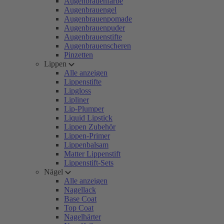
Augenbrauenfarbe
Augenbrauengel
Augenbrauenpomade
Augenbrauenpuder
Augenbrauenstifte
Augenbrauenscheren
Pinzetten
Lippen
Alle anzeigen
Lippenstifte
Lipgloss
Lipliner
Lip-Plumper
Liquid Lipstick
Lippen Zubehör
Lippen-Primer
Lippenbalsam
Matter Lippenstift
Lippenstift-Sets
Nägel
Alle anzeigen
Nagellack
Base Coat
Top Coat
Nagelhärter