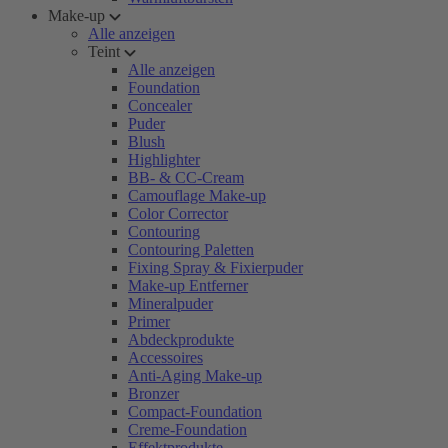
Make-up
Alle anzeigen
Teint
Alle anzeigen
Foundation
Concealer
Puder
Blush
Highlighter
BB- & CC-Cream
Camouflage Make-up
Color Corrector
Contouring
Contouring Paletten
Fixing Spray & Fixierpuder
Make-up Entferner
Mineralpuder
Primer
Abdeckprodukte
Accessoires
Anti-Aging Make-up
Bronzer
Compact-Foundation
Creme-Foundation
Effektprodukte