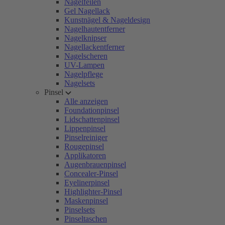
Nagelfeilen
Gel Nagellack
Kunstnägel & Nageldesign
Nagelhautentferner
Nagelknipser
Nagellackentferner
Nagelscheren
UV-Lampen
Nagelpflege
Nagelsets
Pinsel
Alle anzeigen
Foundationpinsel
Lidschattenpinsel
Lippenpinsel
Pinselreiniger
Rougepinsel
Applikatoren
Augenbrauenpinsel
Concealer-Pinsel
Eyelinerpinsel
Highlighter-Pinsel
Maskenpinsel
Pinselsets
Pinseltaschen