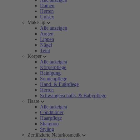
Damen
Herren
Unisex
Make-up
Alle anzeigen
Augen
Lippen
Nägel
Teint
Körper
Alle anzeigen
Körperpflege
Reinigung
Sonnenpflege
Hand- & Fußpflege
Herren
Schwangerschafts- & Babypflege
Haare
Alle anzeigen
Conditioner
Haarpflege
Shampoo
Styling
Zertifizierte Naturkosmetik