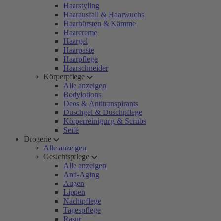
Haarstyling
Haarausfall & Haarwuchs
Haarbürsten & Kämme
Haarcreme
Haargel
Haarpaste
Haarpflege
Haarschneider
Körperpflege
Alle anzeigen
Bodylotions
Deos & Antitranspirants
Duschgel & Duschpflege
Körperreinigung & Scrubs
Seife
Drogerie
Alle anzeigen
Gesichtspflege
Alle anzeigen
Anti-Aging
Augen
Lippen
Nachtpflege
Tagespflege
Rasur