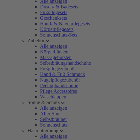
Alle anzeigen
Dusch- & Badesets
Fußpflegesets
Geschenksets
Hand- & Nagelpflegesets
Körperpflegesets
Sonnenschutz-Sets
Zubehör
Alle anzeigen
Körperbürsten
Massagebürsten
Selbstbräungshandschuhe
Fußpflegezubehör
Hand & Fuß-Schmuck
Nagelpflegezubehör
Peelinghandschuhe
Pflege Accessoires
Waschlappen
Sonne & Schutz
Alle anzeigen
After Sun
Selbstbräuner
Sonnenschutz
Haarentfernung
Alle anzeigen