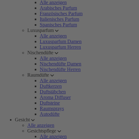
Alle anzeigen
Arabisches Parfum
Französisches Parfum
Italienisches Parfum
Spanisches Parfum
Luxusparfum
Alle anzeigen
Luxusparfum Damen
Luxusparfum Herren
Nischendüfte
Alle anzeigen
Nischendüfte Damen
Nischendüfte Herren
Raumdüfte
Alle anzeigen
Duftkerzen
Duftstäbchen
Aroma Diffuser
Duftsteine
Raumsprays
Autodüfte
Gesicht
Alle anzeigen
Gesichtspflege
Alle anzeigen