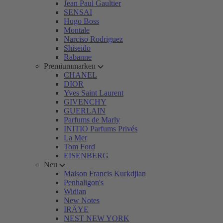
Jean Paul Gaultier
SENSAI
Hugo Boss
Montale
Narciso Rodriguez
Shiseido
Rabanne
Premiummarken
CHANEL
DIOR
Yves Saint Laurent
GIVENCHY
GUERLAIN
Parfums de Marly
INITIO Parfums Privés
La Mer
Tom Ford
EISENBERG
Neu
Maison Francis Kurkdjian
Penhaligon's
Widian
New Notes
IRÄYE
NEST NEW YORK