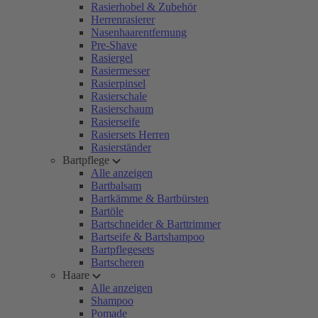
Rasierhobel & Zubehör
Herrenrasierer
Nasenhaarentfernung
Pre-Shave
Rasiergel
Rasiermesser
Rasierpinsel
Rasierschale
Rasierschaum
Rasierseife
Rasiersets Herren
Rasierständer
Bartpflege
Alle anzeigen
Bartbalsam
Bartkämme & Bartbürsten
Bartöle
Bartschneider & Barttrimmer
Bartseife & Bartshampoo
Bartpflegesets
Bartscheren
Haare
Alle anzeigen
Shampoo
Pomade