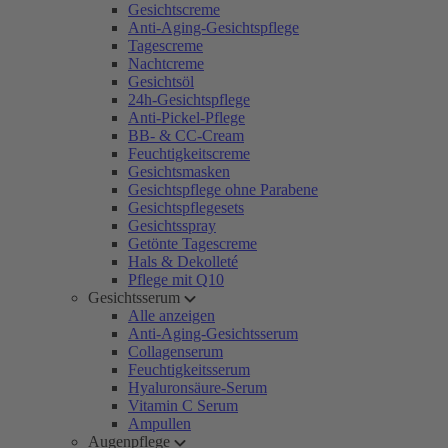
Gesichtscreme
Anti-Aging-Gesichtspflege
Tagescreme
Nachtcreme
Gesichtsöl
24h-Gesichtspflege
Anti-Pickel-Pflege
BB- & CC-Cream
Feuchtigkeitscreme
Gesichtsmasken
Gesichtspflege ohne Parabene
Gesichtspflegesets
Gesichtsspray
Getönte Tagescreme
Hals & Dekolleté
Pflege mit Q10
Gesichtsserum
Alle anzeigen
Anti-Aging-Gesichtsserum
Collagenserum
Feuchtigkeitsserum
Hyaluronsäure-Serum
Vitamin C Serum
Ampullen
Augenpflege