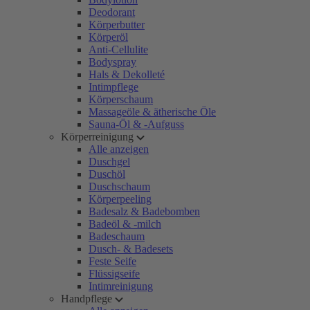
Deodorant
Körperbutter
Körperöl
Anti-Cellulite
Bodyspray
Hals & Dekolleté
Intimpflege
Körperschaum
Massageöle & ätherische Öle
Sauna-Öl & -Aufguss
Körperreinigung
Alle anzeigen
Duschgel
Duschöl
Duschschaum
Körperpeeling
Badesalz & Badebomben
Badeöl & -milch
Badeschaum
Dusch- & Badesets
Feste Seife
Flüssigseife
Intimreinigung
Handpflege