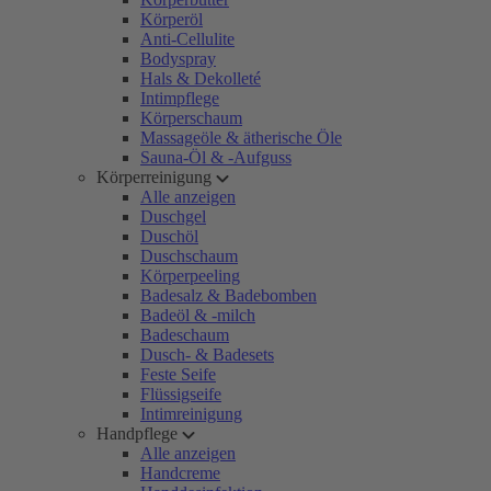
Körperöl
Anti-Cellulite
Bodyspray
Hals & Dekolleté
Intimpflege
Körperschaum
Massageöle & ätherische Öle
Sauna-Öl & -Aufguss
Körperreinigung
Alle anzeigen
Duschgel
Duschöl
Duschschaum
Körperpeeling
Badesalz & Badebomben
Badeöl & -milch
Badeschaum
Dusch- & Badesets
Feste Seife
Flüssigseife
Intimreinigung
Handpflege
Alle anzeigen
Handcreme