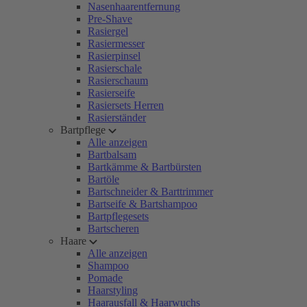
Nasenhaarentfernung
Pre-Shave
Rasiergel
Rasiermesser
Rasierpinsel
Rasierschale
Rasierschaum
Rasierseife
Rasiersets Herren
Rasierständer
Bartpflege
Alle anzeigen
Bartbalsam
Bartkämme & Bartbürsten
Bartöle
Bartschneider & Barttrimmer
Bartseife & Bartshampoo
Bartpflegesets
Bartscheren
Haare
Alle anzeigen
Shampoo
Pomade
Haarstyling
Haarausfall & Haarwuchs