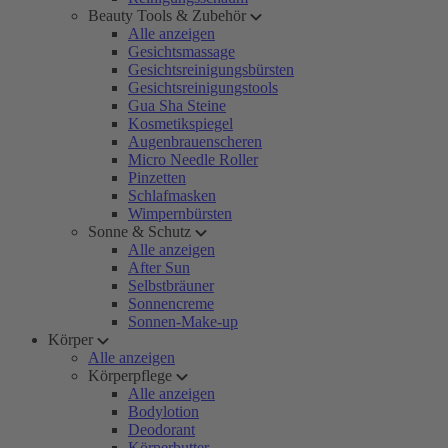
Beauty Tools & Zubehör
Alle anzeigen
Gesichtsmassage
Gesichtsreinigungsbürsten
Gesichtsreinigungstools
Gua Sha Steine
Kosmetikspiegel
Augenbrauenscheren
Micro Needle Roller
Pinzetten
Schlafmasken
Wimpernbürsten
Sonne & Schutz
Alle anzeigen
After Sun
Selbstbräuner
Sonnencreme
Sonnen-Make-up
Körper
Alle anzeigen
Körperpflege
Alle anzeigen
Bodylotion
Deodorant
Körperbutter