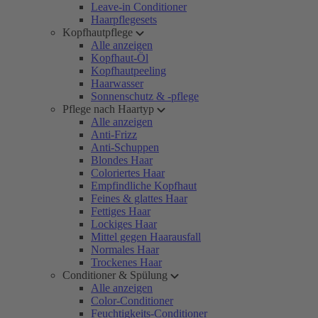
Leave-in Conditioner
Haarpflegesets
Kopfhautpflege
Alle anzeigen
Kopfhaut-Öl
Kopfhautpeeling
Haarwasser
Sonnenschutz & -pflege
Pflege nach Haartyp
Alle anzeigen
Anti-Frizz
Anti-Schuppen
Blondes Haar
Coloriertes Haar
Empfindliche Kopfhaut
Feines & glattes Haar
Fettiges Haar
Lockiges Haar
Mittel gegen Haarausfall
Normales Haar
Trockenes Haar
Conditioner & Spülung
Alle anzeigen
Color-Conditioner
Feuchtigkeits-Conditioner