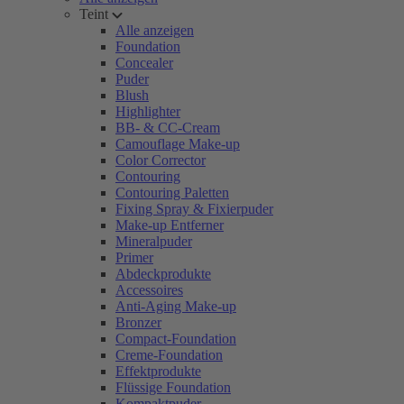
Teint
Alle anzeigen
Foundation
Concealer
Puder
Blush
Highlighter
BB- & CC-Cream
Camouflage Make-up
Color Corrector
Contouring
Contouring Paletten
Fixing Spray & Fixierpuder
Make-up Entferner
Mineralpuder
Primer
Abdeckprodukte
Accessoires
Anti-Aging Make-up
Bronzer
Compact-Foundation
Creme-Foundation
Effektprodukte
Flüssige Foundation
Kompaktpuder