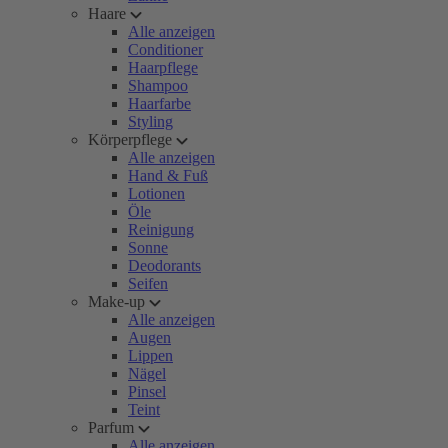
Haare
Alle anzeigen
Conditioner
Haarpflege
Shampoo
Haarfarbe
Styling
Körperpflege
Alle anzeigen
Hand & Fuß
Lotionen
Öle
Reinigung
Sonne
Deodorants
Seifen
Make-up
Alle anzeigen
Augen
Lippen
Nägel
Pinsel
Teint
Parfum
Alle anzeigen