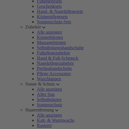
Fußpflegesets
Geschenksets
Hand- & Nagelpflegesets
Körperpflegesets
Sonnenschutz-Sets
Zubehör
Alle anzeigen
Körperbürsten
Massagebürsten
Selbstbräungshandschuhe
Fußpflegezubehör
Hand & Fuß-Schmuck
Nagelpflegezubehör
Peelinghandschuhe
Pflege Accessoires
Waschlappen
Sonne & Schutz
Alle anzeigen
After Sun
Selbstbräuner
Sonnenschutz
Haarentfernung
Alle anzeigen
Kalt- & Warmwachs
Rasierer