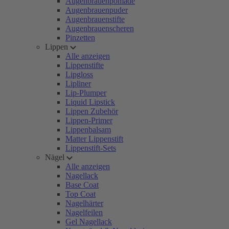
Augenbrauenpomade
Augenbrauenpuder
Augenbrauenstifte
Augenbrauenscheren
Pinzetten
Lippen
Alle anzeigen
Lippenstifte
Lipgloss
Lipliner
Lip-Plumper
Liquid Lipstick
Lippen Zubehör
Lippen-Primer
Lippenbalsam
Matter Lippenstift
Lippenstift-Sets
Nägel
Alle anzeigen
Nagellack
Base Coat
Top Coat
Nagelhärter
Nagelfeilen
Gel Nagellack