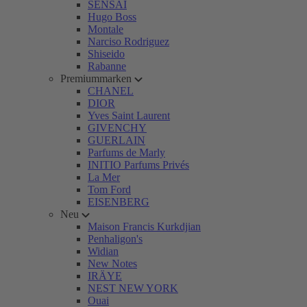
SENSAI
Hugo Boss
Montale
Narciso Rodriguez
Shiseido
Rabanne
Premiummarken
CHANEL
DIOR
Yves Saint Laurent
GIVENCHY
GUERLAIN
Parfums de Marly
INITIO Parfums Privés
La Mer
Tom Ford
EISENBERG
Neu
Maison Francis Kurkdjian
Penhaligon's
Widian
New Notes
IRÄYE
NEST NEW YORK
Ouai