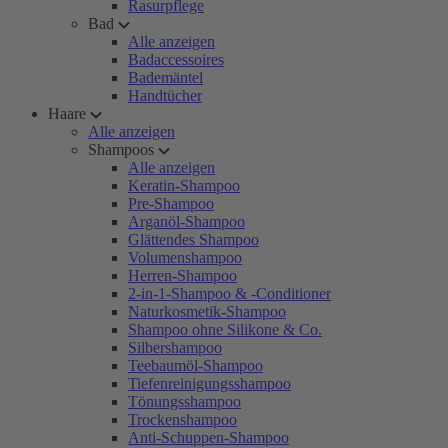
Rasurpflege
Bad
Alle anzeigen
Badaccessoires
Bademäntel
Handtücher
Haare
Alle anzeigen
Shampoos
Alle anzeigen
Keratin-Shampoo
Pre-Shampoo
Arganöl-Shampoo
Glättendes Shampoo
Volumenshampoo
Herren-Shampoo
2-in-1-Shampoo & -Conditioner
Naturkosmetik-Shampoo
Shampoo ohne Silikone & Co.
Silbershampoo
Teebaumöl-Shampoo
Tiefenreinigungsshampoo
Tönungsshampoo
Trockenshampoo
Anti-Schuppen-Shampoo