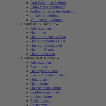
Anti-Schuppen-Spülung
Anti-Frizz-Conditioner
Aufbau & Reparatur Spülung
Locken-Conditioner
Volumen-Conditioner
Haarmaske & Haarkur
Alle anzeigen
Haarbutter
Haarkur trockenes Haar
Haarkur gefärbtes Haar
Haarkur Feuchtigkeit
Haarkur Keratin
Haarkur Locken
Haarbürsten & Kämme
Alle anzeigen
Rundbürsten
Detangler-Bürsten
Flach- & Paddelbürsten
Holzbürsten
Haarkämme
Haarschneidekämme
Kopfmassagebürsten
Lockenkämme
Skelettbürsten
Stielkämme