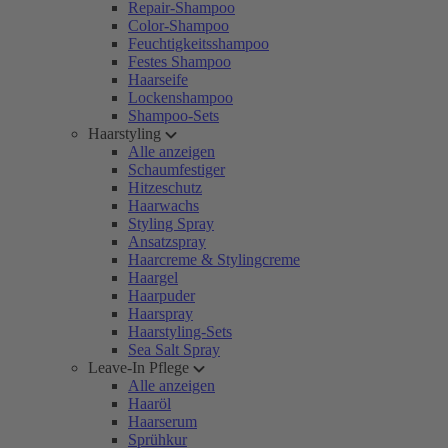
Repair-Shampoo
Color-Shampoo
Feuchtigkeitsshampoo
Festes Shampoo
Haarseife
Lockenshampoo
Shampoo-Sets
Haarstyling
Alle anzeigen
Schaumfestiger
Hitzeschutz
Haarwachs
Styling Spray
Ansatzspray
Haarcreme & Stylingcreme
Haargel
Haarpuder
Haarspray
Haarstyling-Sets
Sea Salt Spray
Leave-In Pflege
Alle anzeigen
Haaröl
Haarserum
Sprühkur