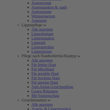
Augencreme
Augenmasken & -pads
Augenserum
Wimpernserum
Augengel
Lippenpflege
Alle anzeigen
Lippenbalsam
Lippenmasken
Lippenöl
Lippenpeeling
Lippenserum
Pflege nach Hautbedürfnis/Hauttyp
Alle anzeigen
Für fettige Haut
Für Mischhaut
Für sensible Haut
Für trockene Haut
Für unreine Haut
Anti-Aging-Gesichtspflege
Gegen Rötungen
Mit Sonnenschutz
Gesichtsmasken
Alle anzeigen
Augen- & Lippenmasken