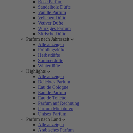
Rose Parfum
Sandelholz Düfte
Vanille Parfum
Veilchen Düfte
Vetiver Düfte
Würziges Parfum
Zitrische Düfte
Parfum nach Jahreszeit
Alle anzeigen
Frühlingsdüfte
Herbstdüfte
Sommerdüfte
Winterdüfte
Highlights
Alle anzeigen
Beliebtes Parfum
Eau de Cologne
Eau de Parfum
Eau de Toilette
Parfum auf Rechnung
Parfum Miniaturen
Unisex Parfum
Parfum nach Land
Alle anzeigen
Arabisches Parfum