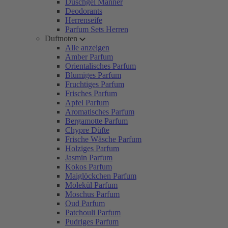
Duschgel Männer
Deodorants
Herrenseife
Parfum Sets Herren
Duftnoten
Alle anzeigen
Amber Parfum
Orientalisches Parfum
Blumiges Parfum
Fruchtiges Parfum
Frisches Parfum
Apfel Parfum
Aromatisches Parfum
Bergamotte Parfum
Chypre Düfte
Frische Wäsche Parfum
Holziges Parfum
Jasmin Parfum
Kokos Parfum
Maiglöckchen Parfum
Molekül Parfum
Moschus Parfum
Oud Parfum
Patchouli Parfum
Pudriges Parfum