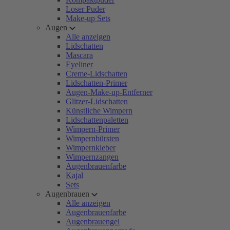
Loser Puder
Make-up Sets
Augen
Alle anzeigen
Lidschatten
Mascara
Eyeliner
Creme-Lidschatten
Lidschatten-Primer
Augen-Make-up-Entferner
Glitzer-Lidschatten
Künstliche Wimpern
Lidschattenpaletten
Wimpern-Primer
Wimpernbürsten
Wimpernkleber
Wimpernzangen
Augenbrauenfarbe
Kajal
Sets
Augenbrauen
Alle anzeigen
Augenbrauenfarbe
Augenbrauengel