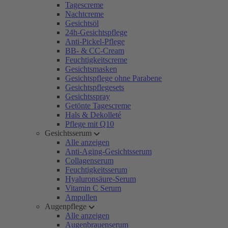
Tagescreme
Nachtcreme
Gesichtsöl
24h-Gesichtspflege
Anti-Pickel-Pflege
BB- & CC-Cream
Feuchtigkeitscreme
Gesichtsmasken
Gesichtspflege ohne Parabene
Gesichtspflegesets
Gesichtsspray
Getönte Tagescreme
Hals & Dekolleté
Pflege mit Q10
Gesichtsserum
Alle anzeigen
Anti-Aging-Gesichtsserum
Collagenserum
Feuchtigkeitsserum
Hyaluronsäure-Serum
Vitamin C Serum
Ampullen
Augenpflege
Alle anzeigen
Augenbrauenserum