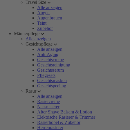
Travel Size
Alle anzeigen
Augen
Augenbrauen
Teint
Zubehör
Männerpflege
Alle anzeigen
Gesichtspflege
Alle anzeigen
Anti-Aging
Gesichtscreme
Gesichtsreinigung
Gesichtsserum
Pflegesets
Gesichtsmasken
Gesichtspeeling
Rasur
Alle anzeigen
Rasiercreme
Nassrasierer
After Shave Balsam & Lotion
Elektrische Rasierer & Trimmer
Rasierhobel & Zubehör
Herrenrasierer