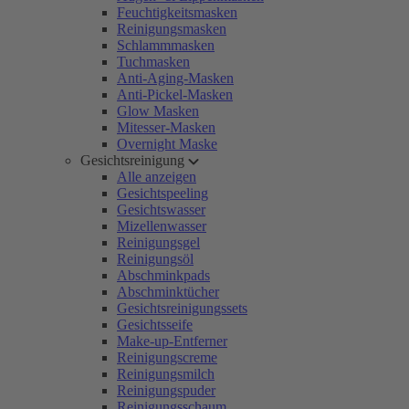
Feuchtigkeitsmasken
Reinigungsmasken
Schlammmasken
Tuchmasken
Anti-Aging-Masken
Anti-Pickel-Masken
Glow Masken
Mitesser-Masken
Overnight Maske
Gesichtsreinigung
Alle anzeigen
Gesichtspeeling
Gesichtswasser
Mizellenwasser
Reinigungsgel
Reinigungsöl
Abschminkpads
Abschminktücher
Gesichtsreinigungssets
Gesichtsseife
Make-up-Entferner
Reinigungscreme
Reinigungsmilch
Reinigungspuder
Reinigungsschaum