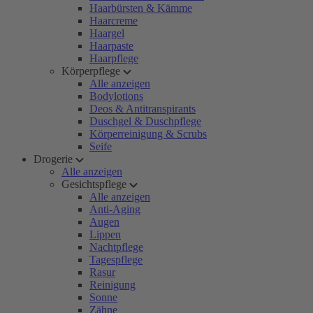
Haarbürsten & Kämme
Haarcreme
Haargel
Haarpaste
Haarpflege
Körperpflege
Alle anzeigen
Bodylotions
Deos & Antitranspirants
Duschgel & Duschpflege
Körperreinigung & Scrubs
Seife
Drogerie
Alle anzeigen
Gesichtspflege
Alle anzeigen
Anti-Aging
Augen
Lippen
Nachtpflege
Tagespflege
Rasur
Reinigung
Sonne
Zähne