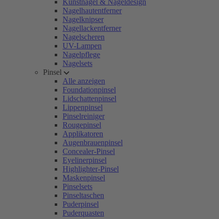
Kunstnägel & Nageldesign
Nagelhautentferner
Nagelknipser
Nagellackentferner
Nagelscheren
UV-Lampen
Nagelpflege
Nagelsets
Pinsel
Alle anzeigen
Foundationpinsel
Lidschattenpinsel
Lippenpinsel
Pinselreiniger
Rougepinsel
Applikatoren
Augenbrauenpinsel
Concealer-Pinsel
Eyelinerpinsel
Highlighter-Pinsel
Maskenpinsel
Pinselsets
Pinseltaschen
Puderpinsel
Puderquasten