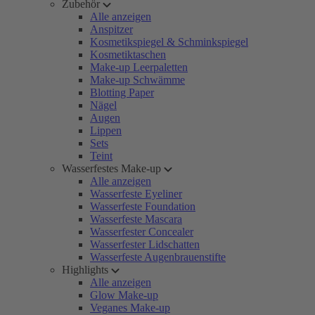
Zubehör
Alle anzeigen
Anspitzer
Kosmetikspiegel & Schminkspiegel
Kosmetiktaschen
Make-up Leerpaletten
Make-up Schwämme
Blotting Paper
Nägel
Augen
Lippen
Sets
Teint
Wasserfestes Make-up
Alle anzeigen
Wasserfeste Eyeliner
Wasserfeste Foundation
Wasserfeste Mascara
Wasserfester Concealer
Wasserfester Lidschatten
Wasserfeste Augenbrauenstifte
Highlights
Alle anzeigen
Glow Make-up
Veganes Make-up