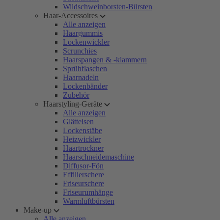
Wildschweinborsten-Bürsten
Haar-Accessoires
Alle anzeigen
Haargummis
Lockenwickler
Scrunchies
Haarspangen & -klammern
Sprühflaschen
Haarnadeln
Lockenbänder
Zubehör
Haarstyling-Geräte
Alle anzeigen
Glätteisen
Lockenstäbe
Heizwickler
Haartrockner
Haarschneidemaschine
Diffusor-Fön
Effilierschere
Friseurschere
Friseurumhänge
Warmluftbürsten
Make-up
Alle anzeigen