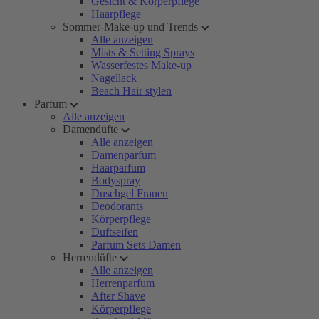
Gesicht & Körperpflege
Haarpflege
Sommer-Make-up und Trends
Alle anzeigen
Mists & Setting Sprays
Wasserfestes Make-up
Nagellack
Beach Hair stylen
Parfum
Alle anzeigen
Damendüfte
Alle anzeigen
Damenparfum
Haarparfum
Bodyspray
Duschgel Frauen
Deodorants
Körperpflege
Duftseifen
Parfum Sets Damen
Herrendüfte
Alle anzeigen
Herrenparfum
After Shave
Körperpflege