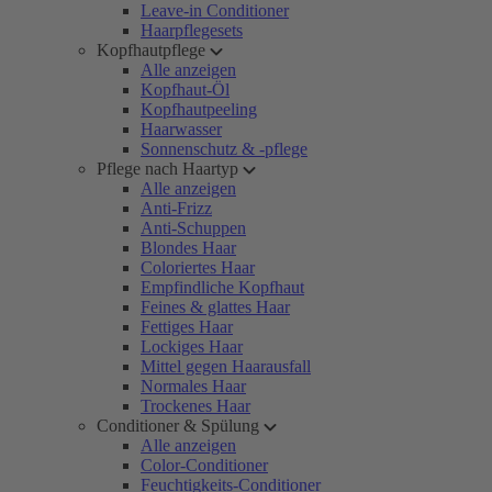
Leave-in Conditioner
Haarpflegesets
Kopfhautpflege
Alle anzeigen
Kopfhaut-Öl
Kopfhautpeeling
Haarwasser
Sonnenschutz & -pflege
Pflege nach Haartyp
Alle anzeigen
Anti-Frizz
Anti-Schuppen
Blondes Haar
Coloriertes Haar
Empfindliche Kopfhaut
Feines & glattes Haar
Fettiges Haar
Lockiges Haar
Mittel gegen Haarausfall
Normales Haar
Trockenes Haar
Conditioner & Spülung
Alle anzeigen
Color-Conditioner
Feuchtigkeits-Conditioner