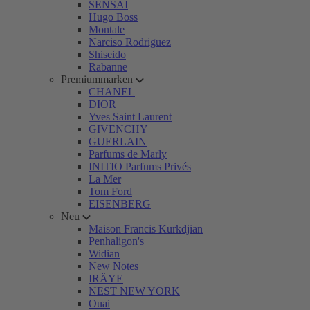
SENSAI
Hugo Boss
Montale
Narciso Rodriguez
Shiseido
Rabanne
Premiummarken
CHANEL
DIOR
Yves Saint Laurent
GIVENCHY
GUERLAIN
Parfums de Marly
INITIO Parfums Privés
La Mer
Tom Ford
EISENBERG
Neu
Maison Francis Kurkdjian
Penhaligon's
Widian
New Notes
IRÄYE
NEST NEW YORK
Ouai