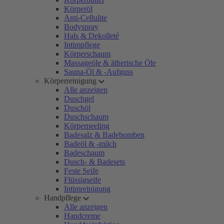
Körperöl
Anti-Cellulite
Bodyspray
Hals & Dekolleté
Intimpflege
Körperschaum
Massageöle & ätherische Öle
Sauna-Öl & -Aufguss
Körperreinigung
Alle anzeigen
Duschgel
Duschöl
Duschschaum
Körperpeeling
Badesalz & Badebomben
Badeöl & -milch
Badeschaum
Dusch- & Badesets
Feste Seife
Flüssigseife
Intimreinigung
Handpflege
Alle anzeigen
Handcreme