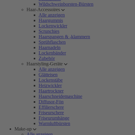
Wildschweinborsten-Bürsten
Haar-Accessoires
Alle anzeigen
Haargummis
Lockenwickler
Scrunchies
Haarspangen & -klammern
Sprühflaschen
Haarnadeln
Lockenbänder
Zubehör
Haarstyling-Geräte
Alle anzeigen
Glätteisen
Lockenstäbe
Heizwickler
Haartrockner
Haarschneidemaschine
Diffusor-Fön
Effilierschere
Friseurschere
Friseurumhänge
Warmluftbürsten
Make-up
Alle anzeigen