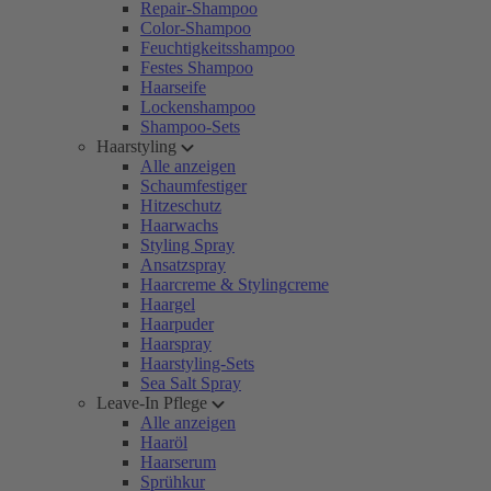
Repair-Shampoo
Color-Shampoo
Feuchtigkeitsshampoo
Festes Shampoo
Haarseife
Lockenshampoo
Shampoo-Sets
Haarstyling
Alle anzeigen
Schaumfestiger
Hitzeschutz
Haarwachs
Styling Spray
Ansatzspray
Haarcreme & Stylingcreme
Haargel
Haarpuder
Haarspray
Haarstyling-Sets
Sea Salt Spray
Leave-In Pflege
Alle anzeigen
Haaröl
Haarserum
Sprühkur