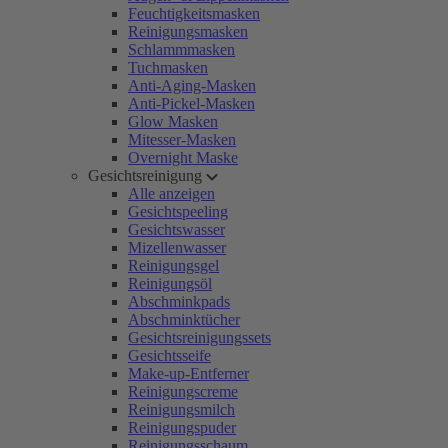
Feuchtigkeitsmasken
Reinigungsmasken
Schlammmasken
Tuchmasken
Anti-Aging-Masken
Anti-Pickel-Masken
Glow Masken
Mitesser-Masken
Overnight Maske
Gesichtsreinigung
Alle anzeigen
Gesichtspeeling
Gesichtswasser
Mizellenwasser
Reinigungsgel
Reinigungsöl
Abschminkpads
Abschminktücher
Gesichtsreinigungssets
Gesichtsseife
Make-up-Entferner
Reinigungscreme
Reinigungsmilch
Reinigungspuder
Reinigungsschaum