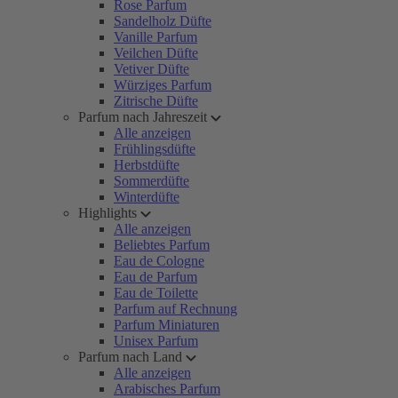
Rose Parfum
Sandelholz Düfte
Vanille Parfum
Veilchen Düfte
Vetiver Düfte
Würziges Parfum
Zitrische Düfte
Parfum nach Jahreszeit
Alle anzeigen
Frühlingsdüfte
Herbstdüfte
Sommerdüfte
Winterdüfte
Highlights
Alle anzeigen
Beliebtes Parfum
Eau de Cologne
Eau de Parfum
Eau de Toilette
Parfum auf Rechnung
Parfum Miniaturen
Unisex Parfum
Parfum nach Land
Alle anzeigen
Arabisches Parfum