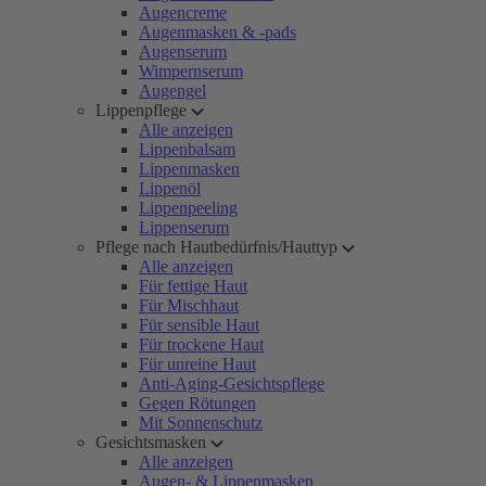
Augencreme
Augenmasken & -pads
Augenserum
Wimpernserum
Augengel
Lippenpflege
Alle anzeigen
Lippenbalsam
Lippenmasken
Lippenöl
Lippenpeeling
Lippenserum
Pflege nach Hautbedürfnis/Hauttyp
Alle anzeigen
Für fettige Haut
Für Mischhaut
Für sensible Haut
Für trockene Haut
Für unreine Haut
Anti-Aging-Gesichtspflege
Gegen Rötungen
Mit Sonnenschutz
Gesichtsmasken
Alle anzeigen
Augen- & Lippenmasken