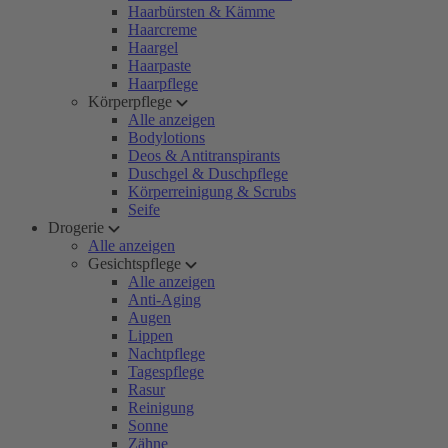
Haarbürsten & Kämme
Haarcreme
Haargel
Haarpaste
Haarpflege
Körperpflege
Alle anzeigen
Bodylotions
Deos & Antitranspirants
Duschgel & Duschpflege
Körperreinigung & Scrubs
Seife
Drogerie
Alle anzeigen
Gesichtspflege
Alle anzeigen
Anti-Aging
Augen
Lippen
Nachtpflege
Tagespflege
Rasur
Reinigung
Sonne
Zähne