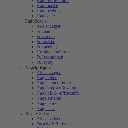
Handdesinfektion
Handmaske
Handpeeling
Handseife
Fußpflege
Alle anzeigen
Fußbad
Fußcreme
Fußmaske
Fußpeeling
Hornhautentferner
Fußgesundheit
Fußspray
Nagelpflege
Alle anzeigen
Nagelfeilen
Nagelhautentferner
Nagelknipser & -zangen
Nagelöle & -pflegestifte
Nagelscheren
Nagelhärter
Nagellack
Beauty Set
Alle anzeigen
Dusch- & Badesets