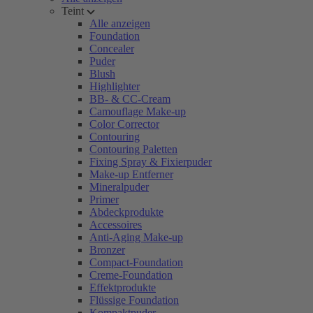
Teint
Alle anzeigen
Foundation
Concealer
Puder
Blush
Highlighter
BB- & CC-Cream
Camouflage Make-up
Color Corrector
Contouring
Contouring Paletten
Fixing Spray & Fixierpuder
Make-up Entferner
Mineralpuder
Primer
Abdeckprodukte
Accessoires
Anti-Aging Make-up
Bronzer
Compact-Foundation
Creme-Foundation
Effektprodukte
Flüssige Foundation
Kompaktpuder