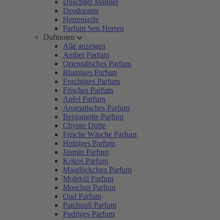
Duschgel Männer
Deodorants
Herrenseife
Parfum Sets Herren
Duftnoten
Alle anzeigen
Amber Parfum
Orientalisches Parfum
Blumiges Parfum
Fruchtiges Parfum
Frisches Parfum
Apfel Parfum
Aromatisches Parfum
Bergamotte Parfum
Chypre Düfte
Frische Wäsche Parfum
Holziges Parfum
Jasmin Parfum
Kokos Parfum
Maiglöckchen Parfum
Molekül Parfum
Moschus Parfum
Oud Parfum
Patchouli Parfum
Pudriges Parfum