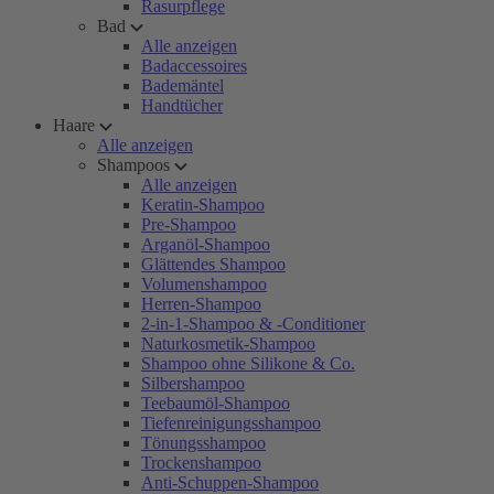
Rasurpflege
Bad
Alle anzeigen
Badaccessoires
Bademäntel
Handtücher
Haare
Alle anzeigen
Shampoos
Alle anzeigen
Keratin-Shampoo
Pre-Shampoo
Arganöl-Shampoo
Glättendes Shampoo
Volumenshampoo
Herren-Shampoo
2-in-1-Shampoo & -Conditioner
Naturkosmetik-Shampoo
Shampoo ohne Silikone & Co.
Silbershampoo
Teebaumöl-Shampoo
Tiefenreinigungsshampoo
Tönungsshampoo
Trockenshampoo
Anti-Schuppen-Shampoo