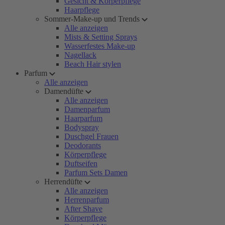
Gesicht & Körperpflege
Haarpflege
Sommer-Make-up und Trends
Alle anzeigen
Mists & Setting Sprays
Wasserfestes Make-up
Nagellack
Beach Hair stylen
Parfum
Alle anzeigen
Damendüfte
Alle anzeigen
Damenparfum
Haarparfum
Bodyspray
Duschgel Frauen
Deodorants
Körperpflege
Duftseifen
Parfum Sets Damen
Herrendüfte
Alle anzeigen
Herrenparfum
After Shave
Körperpflege