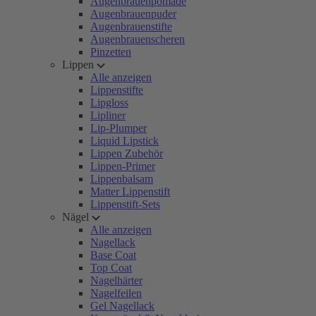
Augenbrauenpomade
Augenbrauenpuder
Augenbrauenstifte
Augenbrauenscheren
Pinzetten
Lippen
Alle anzeigen
Lippenstifte
Lipgloss
Lipliner
Lip-Plumper
Liquid Lipstick
Lippen Zubehör
Lippen-Primer
Lippenbalsam
Matter Lippenstift
Lippenstift-Sets
Nägel
Alle anzeigen
Nagellack
Base Coat
Top Coat
Nagelhärter
Nagelfeilen
Gel Nagellack