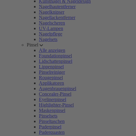
Kunstnägel & Nageldesign
Nagelhautentferner
Nagelknipser
Nagellackentferner
Nagelscheren
UV-Lampen
Nagelpflege
Nagelsets
Pinsel
Alle anzeigen
Foundationpinsel
Lidschattenpinsel
Lippenpinsel
Pinselreiniger
Rougepinsel
Applikatoren
Augenbrauenpinsel
Concealer-Pinsel
Eyelinerpinsel
Highlighter-Pinsel
Maskenpinsel
Pinselsets
Pinseltaschen
Puderpinsel
Puderquasten