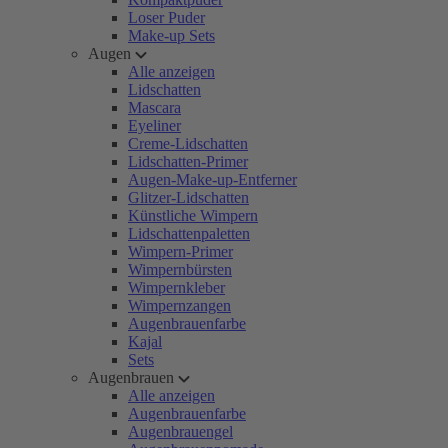
Loser Puder
Make-up Sets
Augen
Alle anzeigen
Lidschatten
Mascara
Eyeliner
Creme-Lidschatten
Lidschatten-Primer
Augen-Make-up-Entferner
Glitzer-Lidschatten
Künstliche Wimpern
Lidschattenpaletten
Wimpern-Primer
Wimpernbürsten
Wimpernkleber
Wimpernzangen
Augenbrauenfarbe
Kajal
Sets
Augenbrauen
Alle anzeigen
Augenbrauenfarbe
Augenbrauengel