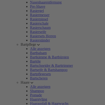
Nasenhaarentfernung
Pre-Shave
Rasiergel
Rasiermesser
Rasierpinsel
Rasierschale
Rasierschaum
Rasierseife
Rasiersets Herren
Rasierständer
Bartpflege
Alle anzeigen
Bartbalsam
Bartkämme & Bartbürsten
Bartöle
Bartschneider & Barttrimmer
Bartseife & Bartshampoo
Bartpflegesets
Bartscheren
Haare
Alle anzeigen
Shampoo
Pomade
Haarstyling
Haarausfall & Haarwuchs