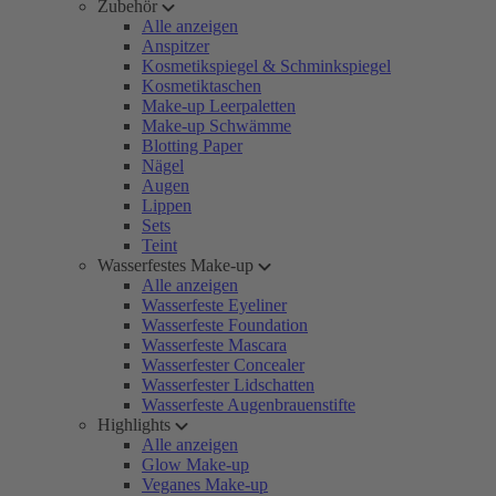
Zubehör
Alle anzeigen
Anspitzer
Kosmetikspiegel & Schminkspiegel
Kosmetiktaschen
Make-up Leerpaletten
Make-up Schwämme
Blotting Paper
Nägel
Augen
Lippen
Sets
Teint
Wasserfestes Make-up
Alle anzeigen
Wasserfeste Eyeliner
Wasserfeste Foundation
Wasserfeste Mascara
Wasserfester Concealer
Wasserfester Lidschatten
Wasserfeste Augenbrauenstifte
Highlights
Alle anzeigen
Glow Make-up
Veganes Make-up