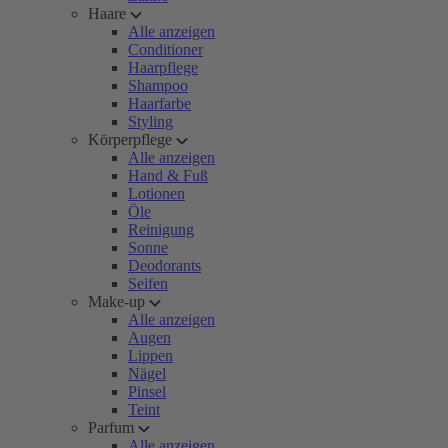
Haare
Alle anzeigen
Conditioner
Haarpflege
Shampoo
Haarfarbe
Styling
Körperpflege
Alle anzeigen
Hand & Fuß
Lotionen
Öle
Reinigung
Sonne
Deodorants
Seifen
Make-up
Alle anzeigen
Augen
Lippen
Nägel
Pinsel
Teint
Parfum
Alle anzeigen