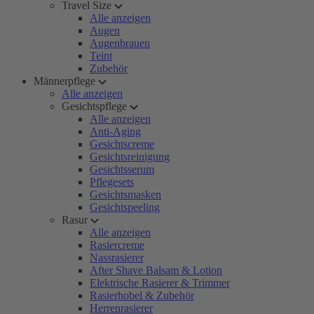
Travel Size
Alle anzeigen
Augen
Augenbrauen
Teint
Zubehör
Männerpflege
Alle anzeigen
Gesichtspflege
Alle anzeigen
Anti-Aging
Gesichtscreme
Gesichtsreinigung
Gesichtsserum
Pflegesets
Gesichtsmasken
Gesichtspeeling
Rasur
Alle anzeigen
Rasiercreme
Nassrasierer
After Shave Balsam & Lotion
Elektrische Rasierer & Trimmer
Rasierhobel & Zubehör
Herrenrasierer