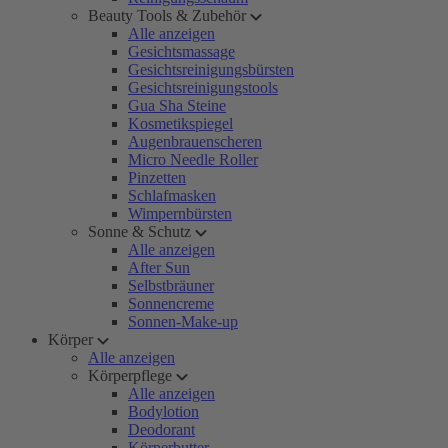
Beauty Tools & Zubehör
Alle anzeigen
Gesichtsmassage
Gesichtsreinigungsbürsten
Gesichtsreinigungstools
Gua Sha Steine
Kosmetikspiegel
Augenbrauenscheren
Micro Needle Roller
Pinzetten
Schlafmasken
Wimpernbürsten
Sonne & Schutz
Alle anzeigen
After Sun
Selbstbräuner
Sonnencreme
Sonnen-Make-up
Körper
Alle anzeigen
Körperpflege
Alle anzeigen
Bodylotion
Deodorant
Körperbutter