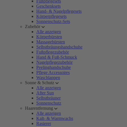
Fußpflegesets
Geschenksets
Hand- & Nagelpflegesets
Körperpflegesets
Sonnenschutz-Sets
Zubehör
Alle anzeigen
Körperbürsten
Massagebürsten
Selbstbräungshandschuhe
Fußpflegezubehör
Hand & Fuß-Schmuck
Nagelpflegezubehör
Peelinghandschuhe
Pflege Accessoires
Waschlappen
Sonne & Schutz
Alle anzeigen
After Sun
Selbstbräuner
Sonnenschutz
Haarentfernung
Alle anzeigen
Kalt- & Warmwachs
Rasierer