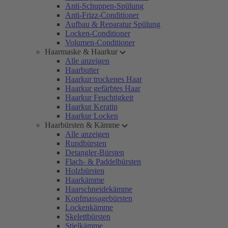
Anti-Schuppen-Spülung
Anti-Frizz-Conditioner
Aufbau & Reparatur Spülung
Locken-Conditioner
Volumen-Conditioner
Haarmaske & Haarkur
Alle anzeigen
Haarbutter
Haarkur trockenes Haar
Haarkur gefärbtes Haar
Haarkur Feuchtigkeit
Haarkur Keratin
Haarkur Locken
Haarbürsten & Kämme
Alle anzeigen
Rundbürsten
Detangler-Bürsten
Flach- & Paddelbürsten
Holzbürsten
Haarkämme
Haarschneidekämme
Kopfmassagebürsten
Lockenkämme
Skelettbürsten
Stielkämme