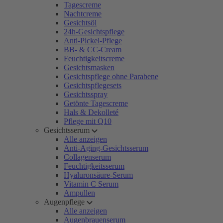
Tagescreme
Nachtcreme
Gesichtsöl
24h-Gesichtspflege
Anti-Pickel-Pflege
BB- & CC-Cream
Feuchtigkeitscreme
Gesichtsmasken
Gesichtspflege ohne Parabene
Gesichtspflegesets
Gesichtsspray
Getönte Tagescreme
Hals & Dekolleté
Pflege mit Q10
Gesichtsserum
Alle anzeigen
Anti-Aging-Gesichtsserum
Collagenserum
Feuchtigkeitsserum
Hyaluronsäure-Serum
Vitamin C Serum
Ampullen
Augenpflege
Alle anzeigen
Augenbrauenserum