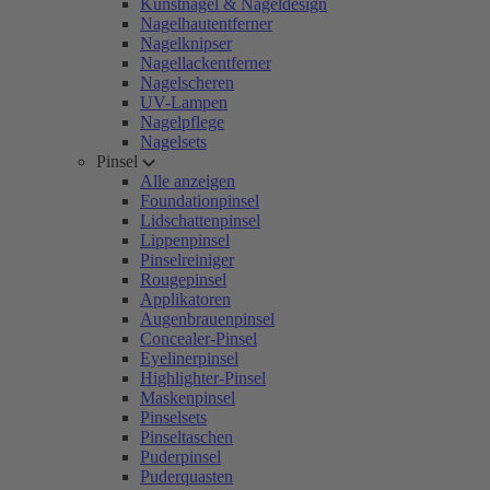
Kunstnägel & Nageldesign
Nagelhautentferner
Nagelknipser
Nagellackentferner
Nagelscheren
UV-Lampen
Nagelpflege
Nagelsets
Pinsel
Alle anzeigen
Foundationpinsel
Lidschattenpinsel
Lippenpinsel
Pinselreiniger
Rougepinsel
Applikatoren
Augenbrauenpinsel
Concealer-Pinsel
Eyelinerpinsel
Highlighter-Pinsel
Maskenpinsel
Pinselsets
Pinseltaschen
Puderpinsel
Puderquasten