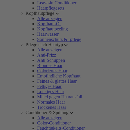
Leave-in Conditioner
Haarpflegesets
Kopfhautpflege
Alle anzeigen
Kopfhaut-Öl
Kopfhautpeeling
Haarwasser
Sonnenschutz & -pflege
Pflege nach Haartyp
Alle anzeigen
Anti-Frizz
Anti-Schuppen
Blondes Haar
Coloriertes Haar
Empfindliche Kopfhaut
Feines & glattes Haar
Fettiges Haar
Lockiges Haar
Mittel gegen Haarausfall
Normales Haar
Trockenes Haar
Conditioner & Spülung
Alle anzeigen
Color-Conditioner
Feuchtigkeits-Conditioner