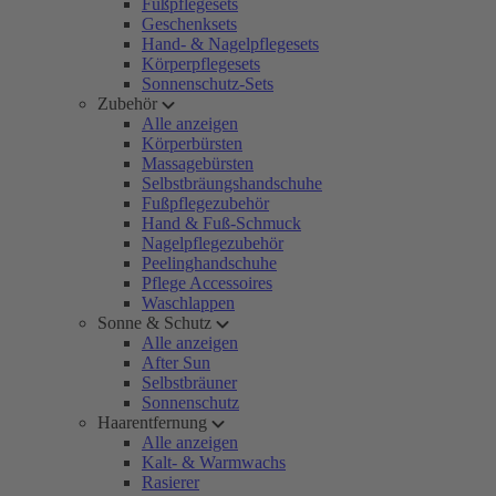
Fußpflegesets
Geschenksets
Hand- & Nagelpflegesets
Körperpflegesets
Sonnenschutz-Sets
Zubehör
Alle anzeigen
Körperbürsten
Massagebürsten
Selbstbräungshandschuhe
Fußpflegezubehör
Hand & Fuß-Schmuck
Nagelpflegezubehör
Peelinghandschuhe
Pflege Accessoires
Waschlappen
Sonne & Schutz
Alle anzeigen
After Sun
Selbstbräuner
Sonnenschutz
Haarentfernung
Alle anzeigen
Kalt- & Warmwachs
Rasierer