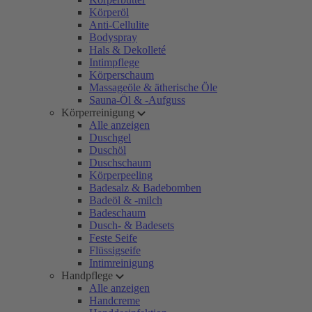
Körperöl
Anti-Cellulite
Bodyspray
Hals & Dekolleté
Intimpflege
Körperschaum
Massageöle & ätherische Öle
Sauna-Öl & -Aufguss
Körperreinigung
Alle anzeigen
Duschgel
Duschöl
Duschschaum
Körperpeeling
Badesalz & Badebomben
Badeöl & -milch
Badeschaum
Dusch- & Badesets
Feste Seife
Flüssigseife
Intimreinigung
Handpflege
Alle anzeigen
Handcreme