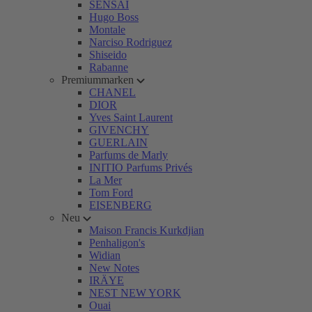
SENSAI
Hugo Boss
Montale
Narciso Rodriguez
Shiseido
Rabanne
Premiummarken
CHANEL
DIOR
Yves Saint Laurent
GIVENCHY
GUERLAIN
Parfums de Marly
INITIO Parfums Privés
La Mer
Tom Ford
EISENBERG
Neu
Maison Francis Kurkdjian
Penhaligon's
Widian
New Notes
IRÄYE
NEST NEW YORK
Ouai