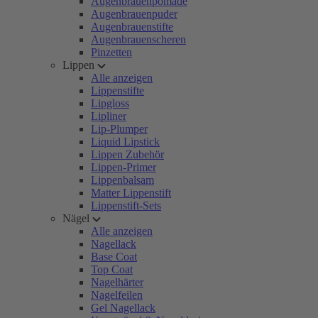
Augenbrauenpomade
Augenbrauenpuder
Augenbrauenstifte
Augenbrauenscheren
Pinzetten
Lippen
Alle anzeigen
Lippenstifte
Lipgloss
Lipliner
Lip-Plumper
Liquid Lipstick
Lippen Zubehör
Lippen-Primer
Lippenbalsam
Matter Lippenstift
Lippenstift-Sets
Nägel
Alle anzeigen
Nagellack
Base Coat
Top Coat
Nagelhärter
Nagelfeilen
Gel Nagellack