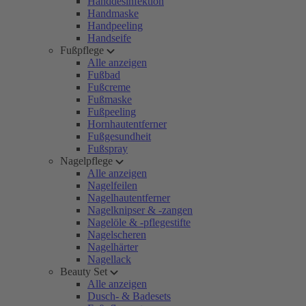
Handdesinfektion
Handmaske
Handpeeling
Handseife
Fußpflege
Alle anzeigen
Fußbad
Fußcreme
Fußmaske
Fußpeeling
Hornhautentferner
Fußgesundheit
Fußspray
Nagelpflege
Alle anzeigen
Nagelfeilen
Nagelhautentferner
Nagelknipser & -zangen
Nagelöle & -pflegestifte
Nagelscheren
Nagelhärter
Nagellack
Beauty Set
Alle anzeigen
Dusch- & Badesets