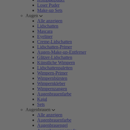
Loser Puder
Make-up Sets
Augen
Alle anzeigen
Lidschatten
Mascara
Eyeliner
Creme-Lidschatten
Lidschatten-Primer
Augen-Make-up-Entferner
Glitzer-Lidschatten
Künstliche Wimpern
Lidschattenpaletten
Wimpern-Primer
Wimpernbürsten
Wimpernkleber
Wimpernzangen
Augenbrauenfarbe
Kajal
Sets
Augenbrauen
Alle anzeigen
Augenbrauenfarbe
Augenbrauengel