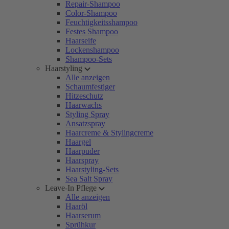
Repair-Shampoo
Color-Shampoo
Feuchtigkeitsshampoo
Festes Shampoo
Haarseife
Lockenshampoo
Shampoo-Sets
Haarstyling
Alle anzeigen
Schaumfestiger
Hitzeschutz
Haarwachs
Styling Spray
Ansatzspray
Haarcreme & Stylingcreme
Haargel
Haarpuder
Haarspray
Haarstyling-Sets
Sea Salt Spray
Leave-In Pflege
Alle anzeigen
Haaröl
Haarserum
Sprühkur