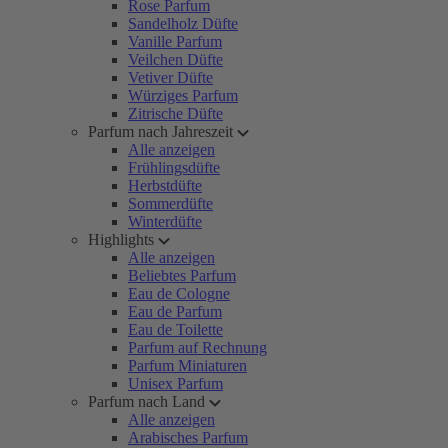
Rose Parfum
Sandelholz Düfte
Vanille Parfum
Veilchen Düfte
Vetiver Düfte
Würziges Parfum
Zitrische Düfte
Parfum nach Jahreszeit
Alle anzeigen
Frühlingsdüfte
Herbstdüfte
Sommerdüfte
Winterdüfte
Highlights
Alle anzeigen
Beliebtes Parfum
Eau de Cologne
Eau de Parfum
Eau de Toilette
Parfum auf Rechnung
Parfum Miniaturen
Unisex Parfum
Parfum nach Land
Alle anzeigen
Arabisches Parfum