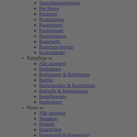
Nasenhaarentfernung
Pre-Shave
Rasiergel
Rasiermesser
Rasierpinsel
Rasierschale
Rasierschaum
Rasierseife
Rasiersets Herren
Rasierständer
Bartpflege
Alle anzeigen
Bartbalsam
Bartkämme & Bartbürsten
Bartöle
Bartschneider & Barttrimmer
Bartseife & Bartshampoo
Bartpflegesets
Bartscheren
Haare
Alle anzeigen
Shampoo
Pomade
Haarstyling
Haarausfall & Haarwuchs