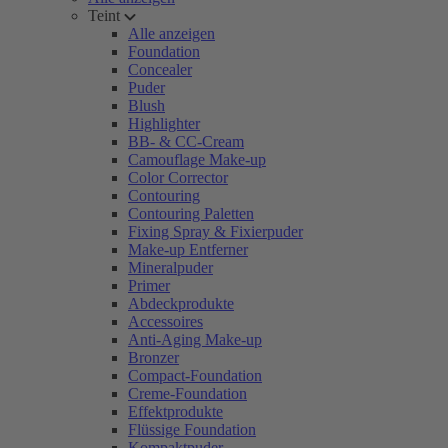
Teint
Alle anzeigen
Foundation
Concealer
Puder
Blush
Highlighter
BB- & CC-Cream
Camouflage Make-up
Color Corrector
Contouring
Contouring Paletten
Fixing Spray & Fixierpuder
Make-up Entferner
Mineralpuder
Primer
Abdeckprodukte
Accessoires
Anti-Aging Make-up
Bronzer
Compact-Foundation
Creme-Foundation
Effektprodukte
Flüssige Foundation
Kompaktpuder