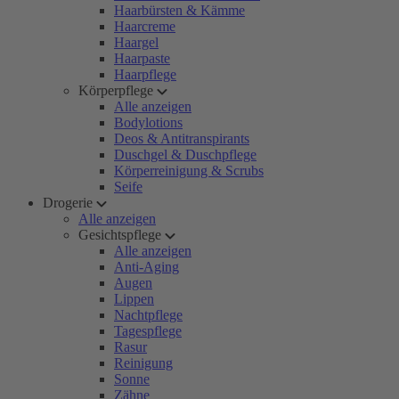
Haarbürsten & Kämme
Haarcreme
Haargel
Haarpaste
Haarpflege
Körperpflege
Alle anzeigen
Bodylotions
Deos & Antitranspirants
Duschgel & Duschpflege
Körperreinigung & Scrubs
Seife
Drogerie
Alle anzeigen
Gesichtspflege
Alle anzeigen
Anti-Aging
Augen
Lippen
Nachtpflege
Tagespflege
Rasur
Reinigung
Sonne
Zähne