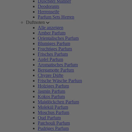
Duschgel Männer
Deodorants
Herrenseife
Parfum Sets Herren
Duftnoten
Alle anzeigen
Amber Parfum
Orientalisches Parfum
Blumiges Parfum
Fruchtiges Parfum
Frisches Parfum
Apfel Parfum
Aromatisches Parfum
Bergamotte Parfum
Chypre Düfte
Frische Wäsche Parfum
Holziges Parfum
Jasmin Parfum
Kokos Parfum
Maiglöckchen Parfum
Molekül Parfum
Moschus Parfum
Oud Parfum
Patchouli Parfum
Pudriges Parfum