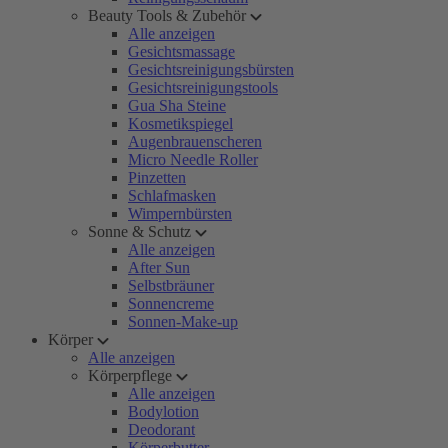
Beauty Tools & Zubehör
Alle anzeigen
Gesichtsmassage
Gesichtsreinigungsbürsten
Gesichtsreinigungstools
Gua Sha Steine
Kosmetikspiegel
Augenbrauenscheren
Micro Needle Roller
Pinzetten
Schlafmasken
Wimpernbürsten
Sonne & Schutz
Alle anzeigen
After Sun
Selbstbräuner
Sonnencreme
Sonnen-Make-up
Körper
Alle anzeigen
Körperpflege
Alle anzeigen
Bodylotion
Deodorant
Körperbutter