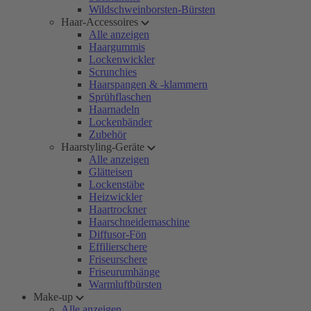
Wildschweinborsten-Bürsten
Haar-Accessoires
Alle anzeigen
Haargummis
Lockenwickler
Scrunchies
Haarspangen & -klammern
Sprühflaschen
Haarnadeln
Lockenbänder
Zubehör
Haarstyling-Geräte
Alle anzeigen
Glätteisen
Lockenstäbe
Heizwickler
Haartrockner
Haarschneidemaschine
Diffusor-Fön
Effilierschere
Friseurschere
Friseurumhänge
Warmluftbürsten
Make-up
Alle anzeigen