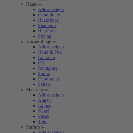
Haare
Alle anzeigen
Conditioner
Haarpflege
Shampoo
Haarfarbe
Styling
Körperpflege
Alle anzeigen
Hand & Fuß
Lotionen
Öle
Reinigung
Sonne
Deodorants
Seifen
Make-up
Alle anzeigen
Augen
Lippen
Nägel
Pinsel
Teint
Parfum
Alle anzeigen