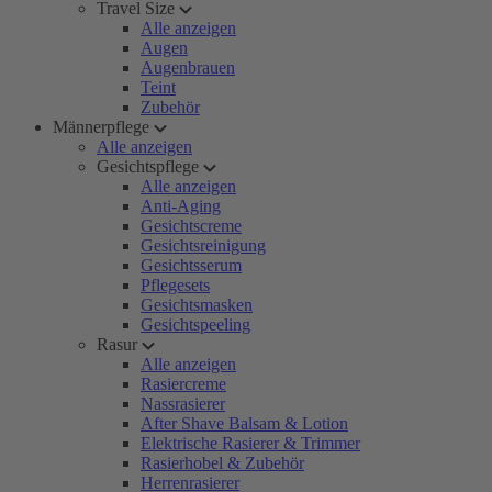
Travel Size
Alle anzeigen
Augen
Augenbrauen
Teint
Zubehör
Männerpflege
Alle anzeigen
Gesichtspflege
Alle anzeigen
Anti-Aging
Gesichtscreme
Gesichtsreinigung
Gesichtsserum
Pflegesets
Gesichtsmasken
Gesichtspeeling
Rasur
Alle anzeigen
Rasiercreme
Nassrasierer
After Shave Balsam & Lotion
Elektrische Rasierer & Trimmer
Rasierhobel & Zubehör
Herrenrasierer