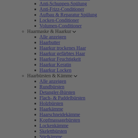
Anti-Schuppen-Spülung
Anti-Frizz-Conditioner
Aufbau & Reparatur Spülung
Locken-Conditioner
Volumen-Conditioner
Haarmaske & Haarkur
Alle anzeigen
Haarbutter
Haarkur trockenes Haar
Haarkur gefärbtes Haar
Haarkur Feuchtigkeit
Haarkur Keratin
Haarkur Locken
Haarbürsten & Kämme
Alle anzeigen
Rundbürsten
Detangler-Bürsten
Flach- & Paddelbürsten
Holzbürsten
Haarkämme
Haarschneidekämme
Kopfmassagebürsten
Lockenkämme
Skelettbürsten
Stielkämme