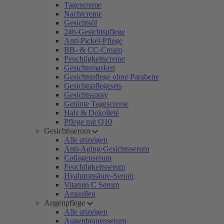
Tagescreme
Nachtcreme
Gesichtsöl
24h-Gesichtspflege
Anti-Pickel-Pflege
BB- & CC-Cream
Feuchtigkeitscreme
Gesichtsmasken
Gesichtspflege ohne Parabene
Gesichtspflegesets
Gesichtsspray
Getönte Tagescreme
Hals & Dekolleté
Pflege mit Q10
Gesichtsserum
Alle anzeigen
Anti-Aging-Gesichtsserum
Collagenserum
Feuchtigkeitsserum
Hyaluronsäure-Serum
Vitamin C Serum
Ampullen
Augenpflege
Alle anzeigen
Augenbrauenserum