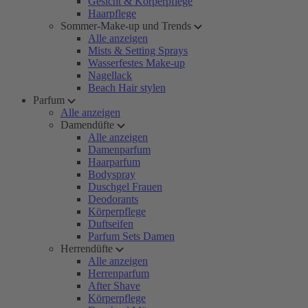
Gesicht & Körperpflege
Haarpflege
Sommer-Make-up und Trends
Alle anzeigen
Mists & Setting Sprays
Wasserfestes Make-up
Nagellack
Beach Hair stylen
Parfum
Alle anzeigen
Damendüfte
Alle anzeigen
Damenparfum
Haarparfum
Bodyspray
Duschgel Frauen
Deodorants
Körperpflege
Duftseifen
Parfum Sets Damen
Herrendüfte
Alle anzeigen
Herrenparfum
After Shave
Körperpflege