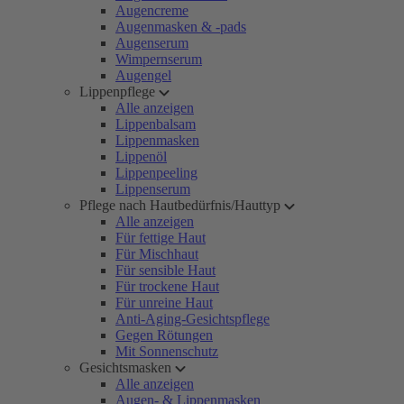
Augencreme
Augenmasken & -pads
Augenserum
Wimpernserum
Augengel
Lippenpflege
Alle anzeigen
Lippenbalsam
Lippenmasken
Lippenöl
Lippenpeeling
Lippenserum
Pflege nach Hautbedürfnis/Hauttyp
Alle anzeigen
Für fettige Haut
Für Mischhaut
Für sensible Haut
Für trockene Haut
Für unreine Haut
Anti-Aging-Gesichtspflege
Gegen Rötungen
Mit Sonnenschutz
Gesichtsmasken
Alle anzeigen
Augen- & Lippenmasken