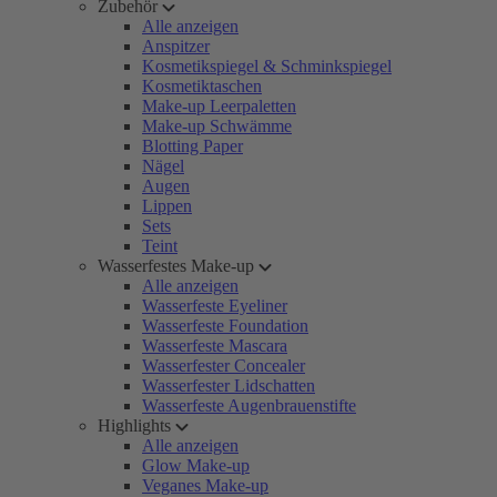
Zubehör
Alle anzeigen
Anspitzer
Kosmetikspiegel & Schminkspiegel
Kosmetiktaschen
Make-up Leerpaletten
Make-up Schwämme
Blotting Paper
Nägel
Augen
Lippen
Sets
Teint
Wasserfestes Make-up
Alle anzeigen
Wasserfeste Eyeliner
Wasserfeste Foundation
Wasserfeste Mascara
Wasserfester Concealer
Wasserfester Lidschatten
Wasserfeste Augenbrauenstifte
Highlights
Alle anzeigen
Glow Make-up
Veganes Make-up