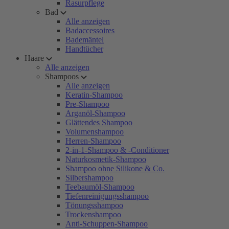
Rasurpflege
Bad
Alle anzeigen
Badaccessoires
Bademäntel
Handtücher
Haare
Alle anzeigen
Shampoos
Alle anzeigen
Keratin-Shampoo
Pre-Shampoo
Arganöl-Shampoo
Glättendes Shampoo
Volumenshampoo
Herren-Shampoo
2-in-1-Shampoo & -Conditioner
Naturkosmetik-Shampoo
Shampoo ohne Silikone & Co.
Silbershampoo
Teebaumöl-Shampoo
Tiefenreinigungsshampoo
Tönungsshampoo
Trockenshampoo
Anti-Schuppen-Shampoo