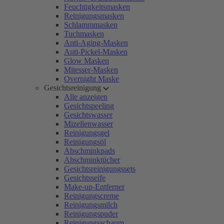
Feuchtigkeitsmasken
Reinigungsmasken
Schlammmasken
Tuchmasken
Anti-Aging-Masken
Anti-Pickel-Masken
Glow Masken
Mitesser-Masken
Overnight Maske
Gesichtsreinigung
Alle anzeigen
Gesichtspeeling
Gesichtswasser
Mizellenwasser
Reinigungsgel
Reinigungsöl
Abschminkpads
Abschminktücher
Gesichtsreinigungssets
Gesichtsseife
Make-up-Entferner
Reinigungscreme
Reinigungsmilch
Reinigungspuder
Reinigungsschaum