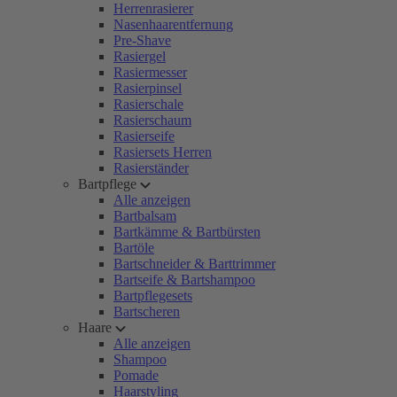
Herrenrasierer
Nasenhaarentfernung
Pre-Shave
Rasiergel
Rasiermesser
Rasierpinsel
Rasierschale
Rasierschaum
Rasierseife
Rasiersets Herren
Rasierständer
Bartpflege
Alle anzeigen
Bartbalsam
Bartkämme & Bartbürsten
Bartöle
Bartschneider & Barttrimmer
Bartseife & Bartshampoo
Bartpflegesets
Bartscheren
Haare
Alle anzeigen
Shampoo
Pomade
Haarstyling