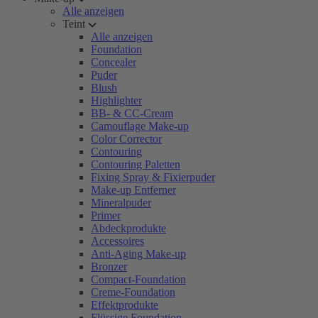
Alle anzeigen
Teint
Alle anzeigen
Foundation
Concealer
Puder
Blush
Highlighter
BB- & CC-Cream
Camouflage Make-up
Color Corrector
Contouring
Contouring Paletten
Fixing Spray & Fixierpuder
Make-up Entferner
Mineralpuder
Primer
Abdeckprodukte
Accessoires
Anti-Aging Make-up
Bronzer
Compact-Foundation
Creme-Foundation
Effektprodukte
Flüssige Foundation