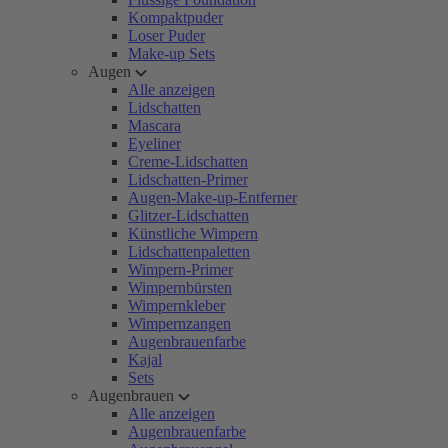
Kompaktpuder
Loser Puder
Make-up Sets
Augen
Alle anzeigen
Lidschatten
Mascara
Eyeliner
Creme-Lidschatten
Lidschatten-Primer
Augen-Make-up-Entferner
Glitzer-Lidschatten
Künstliche Wimpern
Lidschattenpaletten
Wimpern-Primer
Wimpernbürsten
Wimpernkleber
Wimpernzangen
Augenbrauenfarbe
Kajal
Sets
Augenbrauen
Alle anzeigen
Augenbrauenfarbe