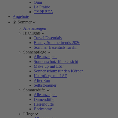
Ouai
La Prairie
TYPEBEA
Angebote
☀️ Sommer
Alle anzeigen
Highlights
Travel Essentials
Beauty-Sommertrends 2026
Sommer-Essentials für ihn
Sonnenpflege
Alle anzeigen
Sonnenschutz fürs Gesicht
Make-up mit LSF
Sonnenschutz für den Körper
Haarpflege mit LSF
After Sun
Selbstbräuner
Sommerdüfte
Alle anzeigen
Damendüfte
Herrendüfte
Bodyspray
Pflege