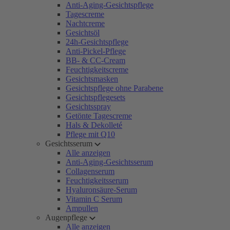
Anti-Aging-Gesichtspflege
Tagescreme
Nachtcreme
Gesichtsöl
24h-Gesichtspflege
Anti-Pickel-Pflege
BB- & CC-Cream
Feuchtigkeitscreme
Gesichtsmasken
Gesichtspflege ohne Parabene
Gesichtspflegesets
Gesichtsspray
Getönte Tagescreme
Hals & Dekolleté
Pflege mit Q10
Gesichtsserum
Alle anzeigen
Anti-Aging-Gesichtsserum
Collagenserum
Feuchtigkeitsserum
Hyaluronsäure-Serum
Vitamin C Serum
Ampullen
Augenpflege
Alle anzeigen