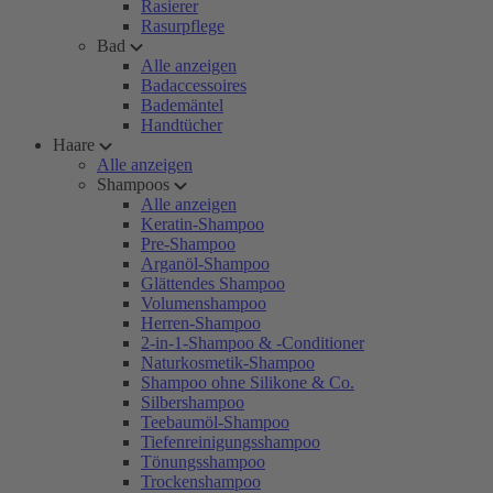
Rasierer
Rasurpflege
Bad
Alle anzeigen
Badaccessoires
Bademäntel
Handtücher
Haare
Alle anzeigen
Shampoos
Alle anzeigen
Keratin-Shampoo
Pre-Shampoo
Arganöl-Shampoo
Glättendes Shampoo
Volumenshampoo
Herren-Shampoo
2-in-1-Shampoo & -Conditioner
Naturkosmetik-Shampoo
Shampoo ohne Silikone & Co.
Silbershampoo
Teebaumöl-Shampoo
Tiefenreinigungsshampoo
Tönungsshampoo
Trockenshampoo