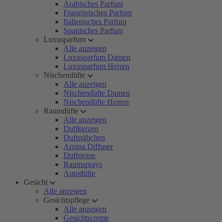
Arabisches Parfum
Französisches Parfum
Italienisches Parfum
Spanisches Parfum
Luxusparfum
Alle anzeigen
Luxusparfum Damen
Luxusparfum Herren
Nischendüfte
Alle anzeigen
Nischendüfte Damen
Nischendüfte Herren
Raumdüfte
Alle anzeigen
Duftkerzen
Duftstäbchen
Aroma Diffuser
Duftsteine
Raumsprays
Autodüfte
Gesicht
Alle anzeigen
Gesichtspflege
Alle anzeigen
Gesichtscreme