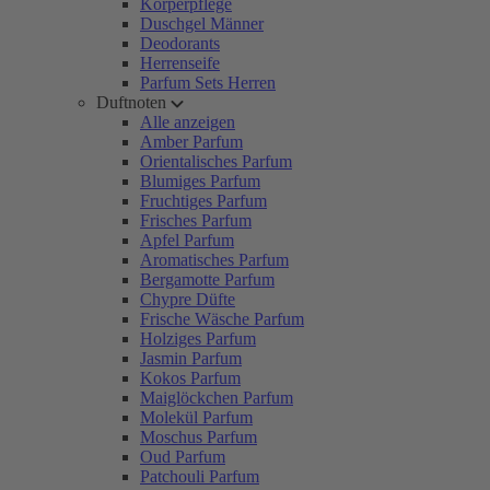
Körperpflege
Duschgel Männer
Deodorants
Herrenseife
Parfum Sets Herren
Duftnoten
Alle anzeigen
Amber Parfum
Orientalisches Parfum
Blumiges Parfum
Fruchtiges Parfum
Frisches Parfum
Apfel Parfum
Aromatisches Parfum
Bergamotte Parfum
Chypre Düfte
Frische Wäsche Parfum
Holziges Parfum
Jasmin Parfum
Kokos Parfum
Maiglöckchen Parfum
Molekül Parfum
Moschus Parfum
Oud Parfum
Patchouli Parfum