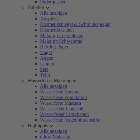
Puderquasten
Zubehör
Alle anzeigen
Anspitzer
Kosmetikspiegel & Schminkspiegel
Kosmetiktaschen
Make-up Leerpaletten
Make-up Schwämme
Blotting Paper
Nägel
Augen
Lippen
Sets
Teint
Wasserfestes Make-up
Alle anzeigen
Wasserfeste Eyeliner
Wasserfeste Foundation
Wasserfeste Mascara
Wasserfester Concealer
Wasserfester Lidschatten
Wasserfeste Augenbrauenstifte
Highlights
Alle anzeigen
Glow Make-up