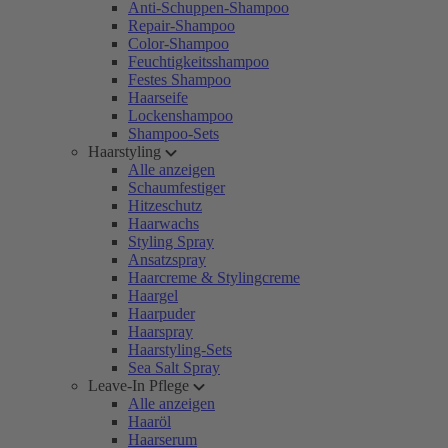
Anti-Schuppen-Shampoo
Repair-Shampoo
Color-Shampoo
Feuchtigkeitsshampoo
Festes Shampoo
Haarseife
Lockenshampoo
Shampoo-Sets
Haarstyling
Alle anzeigen
Schaumfestiger
Hitzeschutz
Haarwachs
Styling Spray
Ansatzspray
Haarcreme & Stylingcreme
Haargel
Haarpuder
Haarspray
Haarstyling-Sets
Sea Salt Spray
Leave-In Pflege
Alle anzeigen
Haaröl
Haarserum