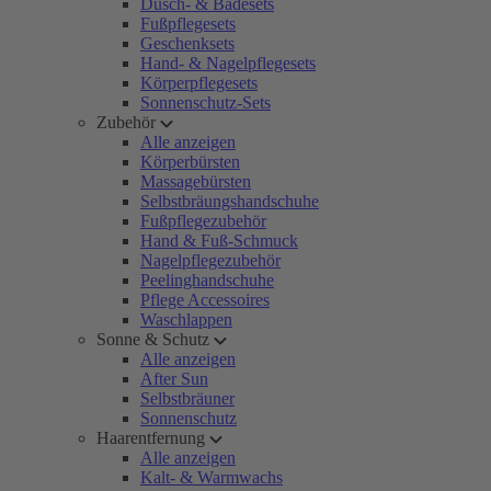
Dusch- & Badesets
Fußpflegesets
Geschenksets
Hand- & Nagelpflegesets
Körperpflegesets
Sonnenschutz-Sets
Zubehör
Alle anzeigen
Körperbürsten
Massagebürsten
Selbstbräungshandschuhe
Fußpflegezubehör
Hand & Fuß-Schmuck
Nagelpflegezubehör
Peelinghandschuhe
Pflege Accessoires
Waschlappen
Sonne & Schutz
Alle anzeigen
After Sun
Selbstbräuner
Sonnenschutz
Haarentfernung
Alle anzeigen
Kalt- & Warmwachs