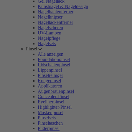
Gel Nagellack
Kunstnägel & Nageldesign
Nagelhautentferner
Nagelknipser
Nagellackentferner
Nagelscheren
UV-Lampen
Nagelpflege
Nagelsets
Pinsel
Alle anzeigen
Foundationpinsel
Lidschattenpinsel
Lippenpinsel
Pinselreiniger
Rougepinsel
Applikatoren
Augenbrauenpinsel
Concealer-Pinsel
Eyelinerpinsel
Highlighter-Pinsel
Maskenpinsel
Pinselsets
Pinseltaschen
Puderpinsel