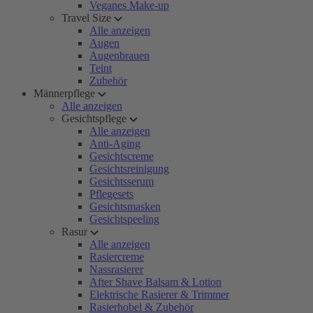
Veganes Make-up
Travel Size
Alle anzeigen
Augen
Augenbrauen
Teint
Zubehör
Männerpflege
Alle anzeigen
Gesichtspflege
Alle anzeigen
Anti-Aging
Gesichtscreme
Gesichtsreinigung
Gesichtsserum
Pflegesets
Gesichtsmasken
Gesichtspeeling
Rasur
Alle anzeigen
Rasiercreme
Nassrasierer
After Shave Balsam & Lotion
Elektrische Rasierer & Trimmer
Rasierhobel & Zubehör