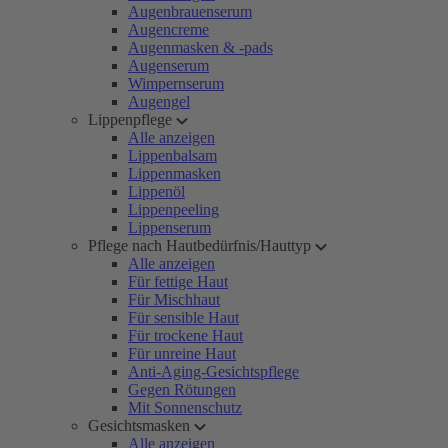
Augenbrauenserum
Augencreme
Augenmasken & -pads
Augenserum
Wimpernserum
Augengel
Lippenpflege
Alle anzeigen
Lippenbalsam
Lippenmasken
Lippenöl
Lippenpeeling
Lippenserum
Pflege nach Hautbedürfnis/Hauttyp
Alle anzeigen
Für fettige Haut
Für Mischhaut
Für sensible Haut
Für trockene Haut
Für unreine Haut
Anti-Aging-Gesichtspflege
Gegen Rötungen
Mit Sonnenschutz
Gesichtsmasken
Alle anzeigen