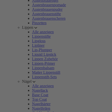
Augenbrauengel
Augenbrauenpomade
Augenbrauenpuder
Augenbrauenstifte
Augenbrauenscheren
Pinzetten
Lippen
Alle anzeigen
Lippenstifte
Lipgloss
Lipliner
Lip-Plumper
Liquid Lipstick
Lippen Zubehör
Lippen-Primer
Lippenbalsam
Matter Lippenstift
Lippenstift-Sets
Nägel
Alle anzeigen
Nagellack
Base Coat
Top Coat
Nagelhärter
Nagelfeilen