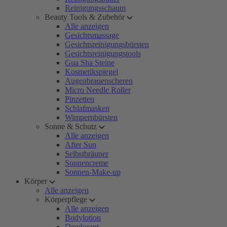
Reinigungsschaum
Beauty Tools & Zubehör
Alle anzeigen
Gesichtsmassage
Gesichtsreinigungsbürsten
Gesichtsreinigungstools
Gua Sha Steine
Kosmetikspiegel
Augenbrauenscheren
Micro Needle Roller
Pinzetten
Schlafmasken
Wimpernbürsten
Sonne & Schutz
Alle anzeigen
After Sun
Selbstbräuner
Sonnencreme
Sonnen-Make-up
Körper
Alle anzeigen
Körperpflege
Alle anzeigen
Bodylotion
Deodorant