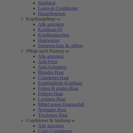
Sprühkur
Leave-in Conditioner
Haarpflegesets
Kopfhautpflege
Alle anzeigen
Kopfhaut-Öl
Kopfhautpeeling
Haarwasser
Sonnenschutz & -pflege
Pflege nach Haartyp
Alle anzeigen
Anti-Frizz
Anti-Schuppen
Blondes Haar
Coloriertes Haar
Empfindliche Kopfhaut
Feines & glattes Haar
Fettiges Haar
Lockiges Haar
Mittel gegen Haarausfall
Normales Haar
Trockenes Haar
Conditioner & Spülung
Alle anzeigen
Color-Conditioner