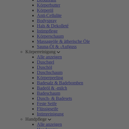
Körperbutter
Körperöl
Anti-Cellulite
Bodyspray
Hals & Dekolleté
Intimpflege
Körperschaum
Massageöle & ätherische Öle
Sauna-Öl & -Aufguss
Körperreinigung
Alle anzeigen
Duschgel
Duschöl
Duschschaum
Körperpeeling
Badesalz & Badebomben
Badeöl & -milch
Badeschaum
Dusch- & Badesets
Feste Seife
Flüssigseife
Intimreinigung
Handpflege
Alle anzeigen