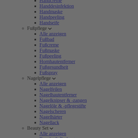
Handcreme
Handdesinfektion
Handmaske
Handpeeling
Handseife
Fußpflege
Alle anzeigen
Fußbad
Fußcreme
Fußmaske
Fußpeeling
Hornhautentferner
Fußgesundheit
Fußspray
Nagelpflege
Alle anzeigen
Nagelfeilen
Nagelhautentferner
Nagelknipser & -zangen
Nagelöle & -pflegestifte
Nagelscheren
Nagelhärter
Nagellack
Beauty Set
Alle anzeigen