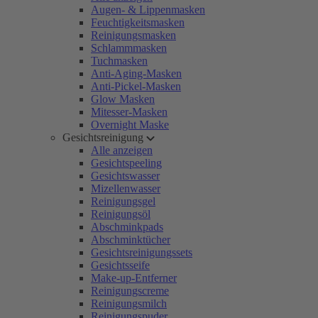
Augen- & Lippenmasken
Feuchtigkeitsmasken
Reinigungsmasken
Schlammmasken
Tuchmasken
Anti-Aging-Masken
Anti-Pickel-Masken
Glow Masken
Mitesser-Masken
Overnight Maske
Gesichtsreinigung
Alle anzeigen
Gesichtspeeling
Gesichtswasser
Mizellenwasser
Reinigungsgel
Reinigungsöl
Abschminkpads
Abschminktücher
Gesichtsreinigungssets
Gesichtsseife
Make-up-Entferner
Reinigungscreme
Reinigungsmilch
Reinigungspuder