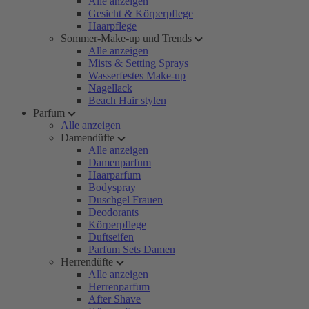
Alle anzeigen
Gesicht & Körperpflege
Haarpflege
Sommer-Make-up und Trends
Alle anzeigen
Mists & Setting Sprays
Wasserfestes Make-up
Nagellack
Beach Hair stylen
Parfum
Alle anzeigen
Damendüfte
Alle anzeigen
Damenparfum
Haarparfum
Bodyspray
Duschgel Frauen
Deodorants
Körperpflege
Duftseifen
Parfum Sets Damen
Herrendüfte
Alle anzeigen
Herrenparfum
After Shave