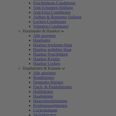
Feuchtigkeits-Conditioner
Anti-Schuppen-Spülung
Anti-Frizz-Conditioner
Aufbau & Reparatur Spülung
Locken-Conditioner
Volumen-Conditioner
Haarmaske & Haarkur
Alle anzeigen
Haarbutter
Haarkur trockenes Haar
Haarkur gefärbtes Haar
Haarkur Feuchtigkeit
Haarkur Keratin
Haarkur Locken
Haarbürsten & Kämme
Alle anzeigen
Rundbürsten
Detangler-Bürsten
Flach- & Paddelbürsten
Holzbürsten
Haarkämme
Haarschneidekämme
Kopfmassagebürsten
Lockenkämme
Skelettbürsten