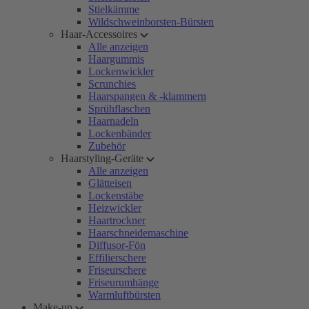
Stielkämme
Wildschweinborsten-Bürsten
Haar-Accessoires
Alle anzeigen
Haargummis
Lockenwickler
Scrunchies
Haarspangen & -klammern
Sprühflaschen
Haarnadeln
Lockenbänder
Zubehör
Haarstyling-Geräte
Alle anzeigen
Glätteisen
Lockenstäbe
Heizwickler
Haartrockner
Haarschneidemaschine
Diffusor-Fön
Effilierschere
Friseurschere
Friseurumhänge
Warmluftbürsten
Make-up