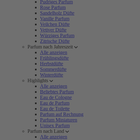
Pudriges Parfum
Rose Parfum
Sandelholz Düfte
Vanille Parfum
Veilchen Düfte
Vetiver Düfte
Würziges Parfum
Zitrische Düfte
Parfum nach Jahreszeit
Alle anzeigen
Frühlingsdüfte
Herbstdüfte
Sommerdüfte
Winterdüfte
Highlights
Alle anzeigen
Beliebtes Parfum
Eau de Cologne
Eau de Parfum
Eau de Toilette
Parfum auf Rechnung
Parfum Miniaturen
Unisex Parfum
Parfum nach Land
Alle anzeigen