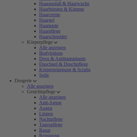
Haarausfall & Haarwuchs
Haarbürsten & Kämme
Haarcreme
Haargel
Haarpaste
Haarpflege
Haarschneider
Körperpflege
Alle anzeigen
Bodylotions
Deos & Antitranspirants
Duschgel & Duschpflege
Körperreinigung & Scrubs
Seife
Drogerie
Alle anzeigen
Gesichtspflege
Alle anzeigen
Anti-Aging
Augen
Lippen
Nachtpflege
Tagespflege
Rasur
Reinigung