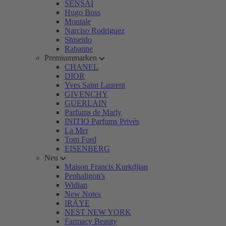
SENSAI
Hugo Boss
Montale
Narciso Rodriguez
Shiseido
Rabanne
Premiummarken
CHANEL
DIOR
Yves Saint Laurent
GIVENCHY
GUERLAIN
Parfums de Marly
INITIO Parfums Privés
La Mer
Tom Ford
EISENBERG
Neu
Maison Francis Kurkdjian
Penhaligon's
Widian
New Notes
IRÄYE
NEST NEW YORK
Farmacy Beauty