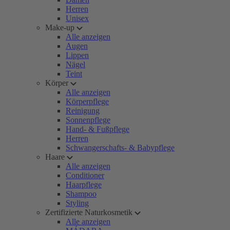
Herren
Unisex
Make-up
Alle anzeigen
Augen
Lippen
Nägel
Teint
Körper
Alle anzeigen
Körperpflege
Reinigung
Sonnenpflege
Hand- & Fußpflege
Herren
Schwangerschafts- & Babypflege
Haare
Alle anzeigen
Conditioner
Haarpflege
Shampoo
Styling
Zertifizierte Naturkosmetik
Alle anzeigen