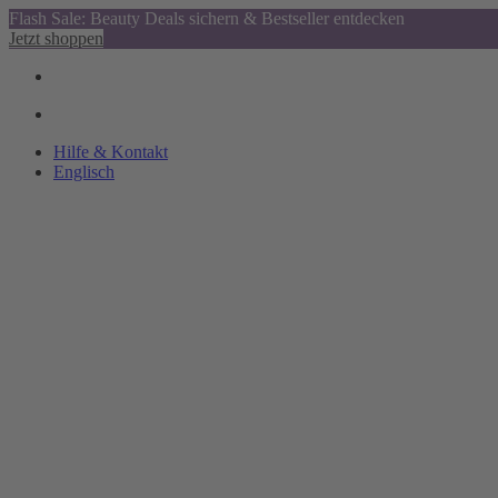
Flash Sale: Beauty Deals sichern & Bestseller entdecken
Jetzt shoppen
Hilfe & Kontakt
Englisch