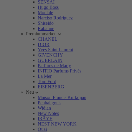
SENSAI
Hugo Boss
Montale
Narciso Rodriguez
Shiseido
Rabanne
Premiummarken
CHANEL
DIOR
Yves Saint Laurent
GIVENCHY
GUERLAIN
Parfums de Marly
INITIO Parfums Privés
La Mer
Tom Ford
EISENBERG
Neu
Maison Francis Kurkdjian
Penhaligon's
Widian
New Notes
IRÄYE
NEST NEW YORK
Ouai