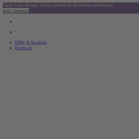
Flash Sale: Beauty Deals sichern & Bestseller entdecken
Jetzt shoppen
Hilfe & Kontakt
Englisch