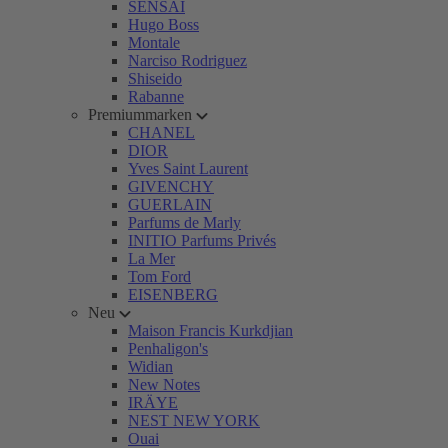
SENSAI
Hugo Boss
Montale
Narciso Rodriguez
Shiseido
Rabanne
Premiummarken
CHANEL
DIOR
Yves Saint Laurent
GIVENCHY
GUERLAIN
Parfums de Marly
INITIO Parfums Privés
La Mer
Tom Ford
EISENBERG
Neu
Maison Francis Kurkdjian
Penhaligon's
Widian
New Notes
IRÄYE
NEST NEW YORK
Ouai