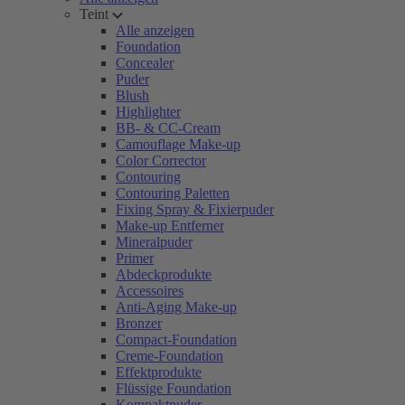
Teint
Alle anzeigen
Foundation
Concealer
Puder
Blush
Highlighter
BB- & CC-Cream
Camouflage Make-up
Color Corrector
Contouring
Contouring Paletten
Fixing Spray & Fixierpuder
Make-up Entferner
Mineralpuder
Primer
Abdeckprodukte
Accessoires
Anti-Aging Make-up
Bronzer
Compact-Foundation
Creme-Foundation
Effektprodukte
Flüssige Foundation
Kompaktpuder