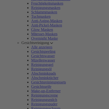
Feuchtigkeitsmasken
Reinigungsmasken
Schlammmasken
Tuchmasken
Anti-Aging-Masken
Anti-Pickel-Masken
Glow Masken
Mitesser-Masken
Overnight Maske
Gesichtsreinigung
Alle anzeigen
Gesichtspeeling
Gesichtswasser
Mizellenwasser
Reinigungsgel
Reinigungsöl
Abschminkpads
Abschminktücher
Gesichtsreinigungssets
Gesichtsseife
Make-up-Entferner
Reinigungscreme
Reinigungsmilch
Reinigungspuder
Reinigungsschaum