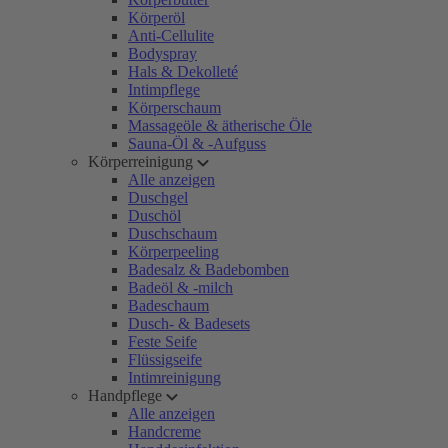
Körperöl
Anti-Cellulite
Bodyspray
Hals & Dekolleté
Intimpflege
Körperschaum
Massageöle & ätherische Öle
Sauna-Öl & -Aufguss
Körperreinigung
Alle anzeigen
Duschgel
Duschöl
Duschschaum
Körperpeeling
Badesalz & Badebomben
Badeöl & -milch
Badeschaum
Dusch- & Badesets
Feste Seife
Flüssigseife
Intimreinigung
Handpflege
Alle anzeigen
Handcreme