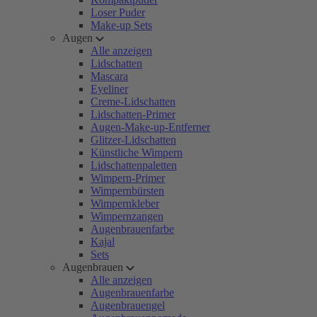
Loser Puder
Make-up Sets
Augen
Alle anzeigen
Lidschatten
Mascara
Eyeliner
Creme-Lidschatten
Lidschatten-Primer
Augen-Make-up-Entferner
Glitzer-Lidschatten
Künstliche Wimpern
Lidschattenpaletten
Wimpern-Primer
Wimpernbürsten
Wimpernkleber
Wimpernzangen
Augenbrauenfarbe
Kajal
Sets
Augenbrauen
Alle anzeigen
Augenbrauenfarbe
Augenbrauengel