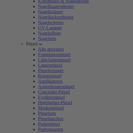
Kunstnägel & Nageldesign
Nagelhautentferner
Nagelknipser
Nagellackentferner
Nagelscheren
UV-Lampen
Nagelpflege
Nagelsets
Pinsel
Alle anzeigen
Foundationpinsel
Lidschattenpinsel
Lippenpinsel
Pinselreiniger
Rougepinsel
Applikatoren
Augenbrauenpinsel
Concealer-Pinsel
Eyelinerpinsel
Highlighter-Pinsel
Maskenpinsel
Pinselsets
Pinseltaschen
Puderpinsel
Puderquasten