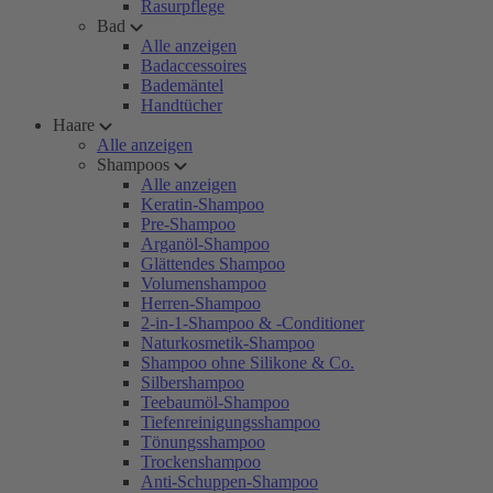
Rasurpflege
Bad
Alle anzeigen
Badaccessoires
Bademäntel
Handtücher
Haare
Alle anzeigen
Shampoos
Alle anzeigen
Keratin-Shampoo
Pre-Shampoo
Arganöl-Shampoo
Glättendes Shampoo
Volumenshampoo
Herren-Shampoo
2-in-1-Shampoo & -Conditioner
Naturkosmetik-Shampoo
Shampoo ohne Silikone & Co.
Silbershampoo
Teebaumöl-Shampoo
Tiefenreinigungsshampoo
Tönungsshampoo
Trockenshampoo
Anti-Schuppen-Shampoo