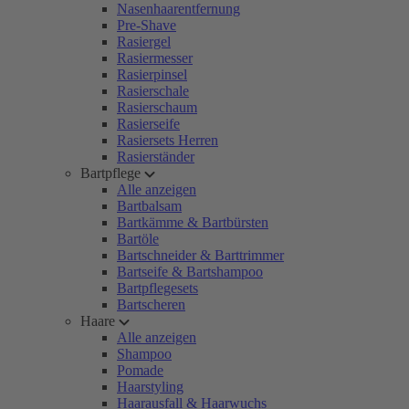
Nasenhaarentfernung
Pre-Shave
Rasiergel
Rasiermesser
Rasierpinsel
Rasierschale
Rasierschaum
Rasierseife
Rasiersets Herren
Rasierständer
Bartpflege
Alle anzeigen
Bartbalsam
Bartkämme & Bartbürsten
Bartöle
Bartschneider & Barttrimmer
Bartseife & Bartshampoo
Bartpflegesets
Bartscheren
Haare
Alle anzeigen
Shampoo
Pomade
Haarstyling
Haarausfall & Haarwuchs