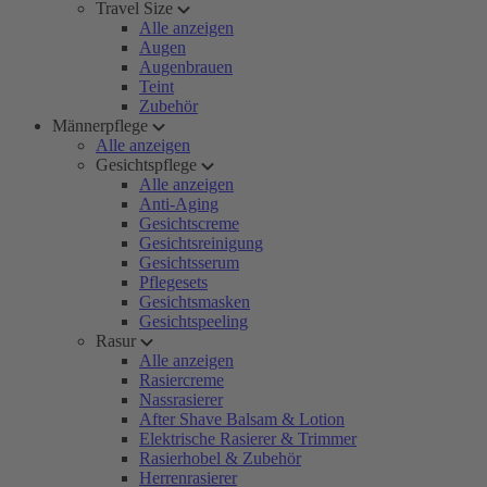
Travel Size
Alle anzeigen
Augen
Augenbrauen
Teint
Zubehör
Männerpflege
Alle anzeigen
Gesichtspflege
Alle anzeigen
Anti-Aging
Gesichtscreme
Gesichtsreinigung
Gesichtsserum
Pflegesets
Gesichtsmasken
Gesichtspeeling
Rasur
Alle anzeigen
Rasiercreme
Nassrasierer
After Shave Balsam & Lotion
Elektrische Rasierer & Trimmer
Rasierhobel & Zubehör
Herrenrasierer