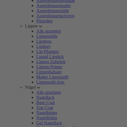
Augenbrauenpomade
Augenbrauenpuder
Augenbrauenstifte
Augenbrauenscheren
Pinzetten
Lippen
Alle anzeigen
Lippenstifte
Lipgloss
Lipliner
Lip-Plumper
Liquid Lipstick
Lippen Zubehör
Lippen-Primer
Lippenbalsam
Matter Lippenstift
Lippenstift-Sets
Nägel
Alle anzeigen
Nagellack
Base Coat
Top Coat
Nagelhärter
Nagelfeilen
Gel Nagellack