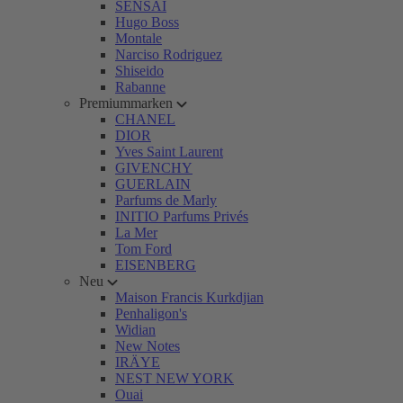
SENSAI
Hugo Boss
Montale
Narciso Rodriguez
Shiseido
Rabanne
Premiummarken
CHANEL
DIOR
Yves Saint Laurent
GIVENCHY
GUERLAIN
Parfums de Marly
INITIO Parfums Privés
La Mer
Tom Ford
EISENBERG
Neu
Maison Francis Kurkdjian
Penhaligon's
Widian
New Notes
IRÄYE
NEST NEW YORK
Ouai