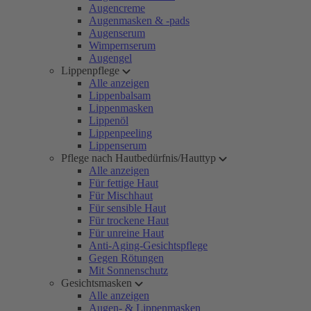
Augencreme
Augenmasken & -pads
Augenserum
Wimpernserum
Augengel
Lippenpflege
Alle anzeigen
Lippenbalsam
Lippenmasken
Lippenöl
Lippenpeeling
Lippenserum
Pflege nach Hautbedürfnis/Hauttyp
Alle anzeigen
Für fettige Haut
Für Mischhaut
Für sensible Haut
Für trockene Haut
Für unreine Haut
Anti-Aging-Gesichtspflege
Gegen Rötungen
Mit Sonnenschutz
Gesichtsmasken
Alle anzeigen
Augen- & Lippenmasken