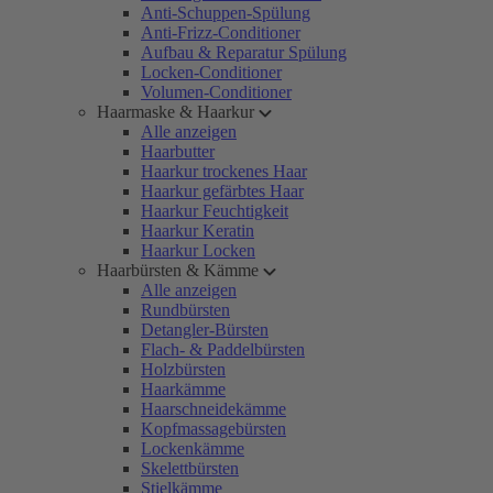
Anti-Schuppen-Spülung
Anti-Frizz-Conditioner
Aufbau & Reparatur Spülung
Locken-Conditioner
Volumen-Conditioner
Haarmaske & Haarkur
Alle anzeigen
Haarbutter
Haarkur trockenes Haar
Haarkur gefärbtes Haar
Haarkur Feuchtigkeit
Haarkur Keratin
Haarkur Locken
Haarbürsten & Kämme
Alle anzeigen
Rundbürsten
Detangler-Bürsten
Flach- & Paddelbürsten
Holzbürsten
Haarkämme
Haarschneidekämme
Kopfmassagebürsten
Lockenkämme
Skelettbürsten
Stielkämme