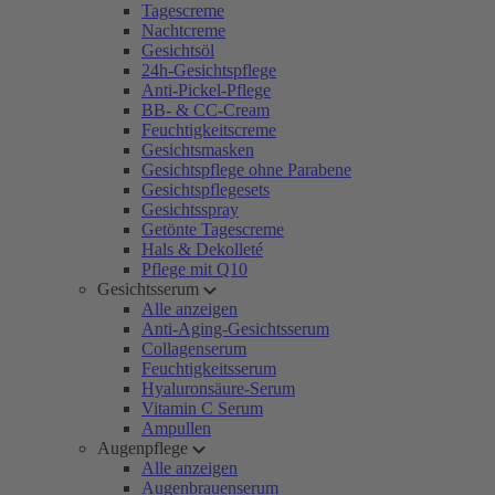
Tagescreme
Nachtcreme
Gesichtsöl
24h-Gesichtspflege
Anti-Pickel-Pflege
BB- & CC-Cream
Feuchtigkeitscreme
Gesichtsmasken
Gesichtspflege ohne Parabene
Gesichtspflegesets
Gesichtsspray
Getönte Tagescreme
Hals & Dekolleté
Pflege mit Q10
Gesichtsserum
Alle anzeigen
Anti-Aging-Gesichtsserum
Collagenserum
Feuchtigkeitsserum
Hyaluronsäure-Serum
Vitamin C Serum
Ampullen
Augenpflege
Alle anzeigen
Augenbrauenserum