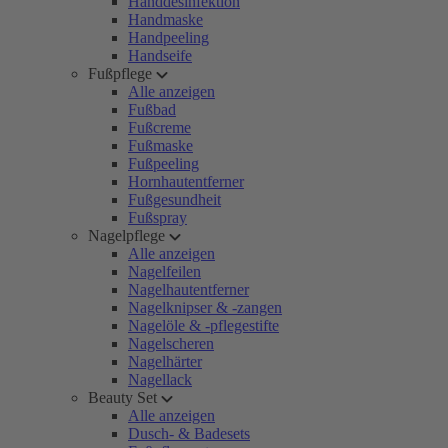
Handdesinfektion
Handmaske
Handpeeling
Handseife
Fußpflege
Alle anzeigen
Fußbad
Fußcreme
Fußmaske
Fußpeeling
Hornhautentferner
Fußgesundheit
Fußspray
Nagelpflege
Alle anzeigen
Nagelfeilen
Nagelhautentferner
Nagelknipser & -zangen
Nagelöle & -pflegestifte
Nagelscheren
Nagelhärter
Nagellack
Beauty Set
Alle anzeigen
Dusch- & Badesets