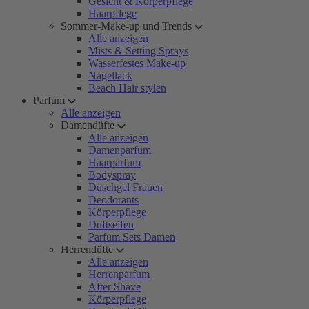
Gesicht & Körperpflege
Haarpflege
Sommer-Make-up und Trends
Alle anzeigen
Mists & Setting Sprays
Wasserfestes Make-up
Nagellack
Beach Hair stylen
Parfum
Alle anzeigen
Damendüfte
Alle anzeigen
Damenparfum
Haarparfum
Bodyspray
Duschgel Frauen
Deodorants
Körperpflege
Duftseifen
Parfum Sets Damen
Herrendüfte
Alle anzeigen
Herrenparfum
After Shave
Körperpflege