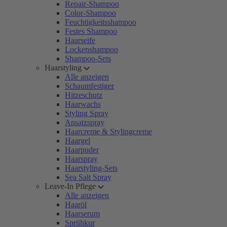
Repair-Shampoo
Color-Shampoo
Feuchtigkeitsshampoo
Festes Shampoo
Haarseife
Lockenshampoo
Shampoo-Sets
Haarstyling
Alle anzeigen
Schaumfestiger
Hitzeschutz
Haarwachs
Styling Spray
Ansatzspray
Haarcreme & Stylingcreme
Haargel
Haarpuder
Haarspray
Haarstyling-Sets
Sea Salt Spray
Leave-In Pflege
Alle anzeigen
Haaröl
Haarserum
Sprühkur