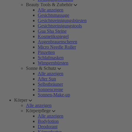
Beauty Tools & Zubehör
Alle anzeigen
Gesichtsmassage
Gesichtsreinigungsbürsten
Gesichtsreinigungstools
Gua Sha Steine
Kosmetikspiegel
Augenbrauenscheren
Micro Needle Roller
Pinzetten
Schlafmasken
Wimpernbürsten
Sonne & Schutz
Alle anzeigen
After Sun
Selbstbräuner
Sonnencreme
Sonnen-Make-up
Körper
Alle anzeigen
Körperpflege
Alle anzeigen
Bodylotion
Deodorant
Körperbutter