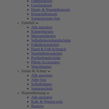
Fußpflegesets
Geschenksets
Hand- & Nagelpflegesets
Körperpflegesets
Sonnenschutz-Sets
Zubehör
Alle anzeigen
Körperbürsten
Massagebürsten
Selbstbräungshandschuhe
Fußpflegezubehör
Hand & Fuß-Schmuck
Nagelpflegezubehör
Peelinghandschuhe
Pflege Accessoires
Waschlappen
Sonne & Schutz
Alle anzeigen
After Sun
Selbstbräuner
Sonnenschutz
Haarentfernung
Alle anzeigen
Kalt- & Warmwachs
Rasierer