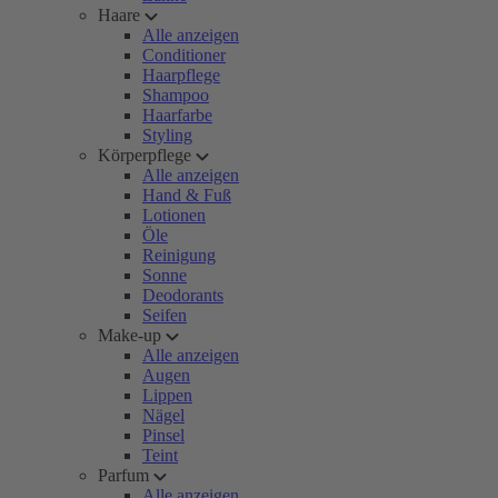
Haare
Alle anzeigen
Conditioner
Haarpflege
Shampoo
Haarfarbe
Styling
Körperpflege
Alle anzeigen
Hand & Fuß
Lotionen
Öle
Reinigung
Sonne
Deodorants
Seifen
Make-up
Alle anzeigen
Augen
Lippen
Nägel
Pinsel
Teint
Parfum
Alle anzeigen