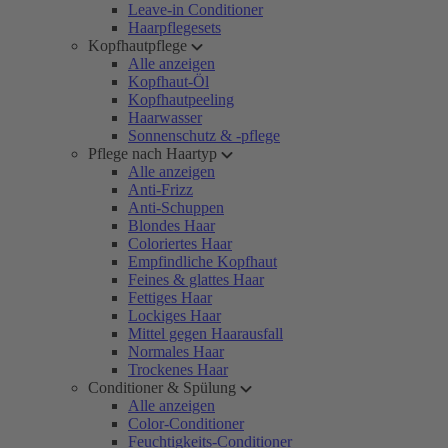
Leave-in Conditioner
Haarpflegesets
Kopfhautpflege
Alle anzeigen
Kopfhaut-Öl
Kopfhautpeeling
Haarwasser
Sonnenschutz & -pflege
Pflege nach Haartyp
Alle anzeigen
Anti-Frizz
Anti-Schuppen
Blondes Haar
Coloriertes Haar
Empfindliche Kopfhaut
Feines & glattes Haar
Fettiges Haar
Lockiges Haar
Mittel gegen Haarausfall
Normales Haar
Trockenes Haar
Conditioner & Spülung
Alle anzeigen
Color-Conditioner
Feuchtigkeits-Conditioner