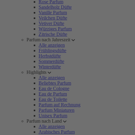
Rose Parfum
Sandelholz Düfte
Vanille Parfum
Veilchen Düfte
Vetiver Düfte
Würziges Parfum
Zitrische Düfte
Parfum nach Jahreszeit
Alle anzeigen
Frühlingsdüfte
Herbstdüfte
Sommerdüfte
Winterdüfte
Highlights
Alle anzeigen
Beliebtes Parfum
Eau de Cologne
Eau de Parfum
Eau de Toilette
Parfum auf Rechnung
Parfum Miniaturen
Unisex Parfum
Parfum nach Land
Alle anzeigen
Arabisches Parfum