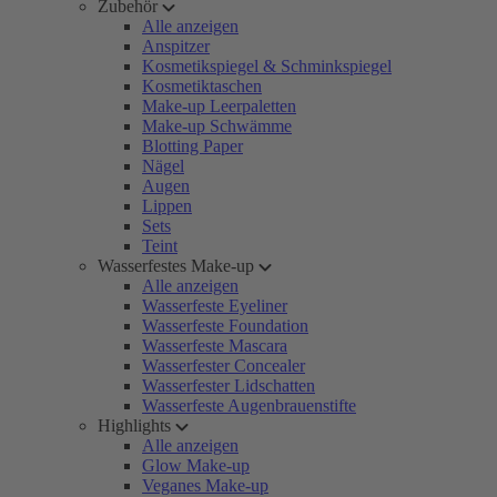
Zubehör
Alle anzeigen
Anspitzer
Kosmetikspiegel & Schminkspiegel
Kosmetiktaschen
Make-up Leerpaletten
Make-up Schwämme
Blotting Paper
Nägel
Augen
Lippen
Sets
Teint
Wasserfestes Make-up
Alle anzeigen
Wasserfeste Eyeliner
Wasserfeste Foundation
Wasserfeste Mascara
Wasserfester Concealer
Wasserfester Lidschatten
Wasserfeste Augenbrauenstifte
Highlights
Alle anzeigen
Glow Make-up
Veganes Make-up