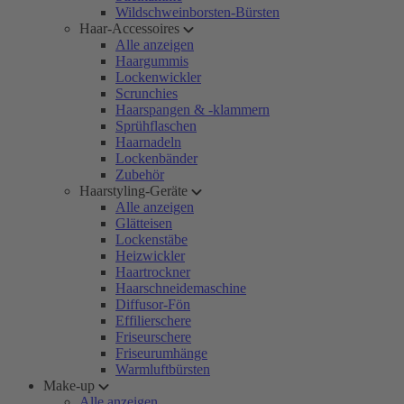
Wildschweinborsten-Bürsten
Haar-Accessoires
Alle anzeigen
Haargummis
Lockenwickler
Scrunchies
Haarspangen & -klammern
Sprühflaschen
Haarnadeln
Lockenbänder
Zubehör
Haarstyling-Geräte
Alle anzeigen
Glätteisen
Lockenstäbe
Heizwickler
Haartrockner
Haarschneidemaschine
Diffusor-Fön
Effilierschere
Friseurschere
Friseurumhänge
Warmluftbürsten
Make-up
Alle anzeigen