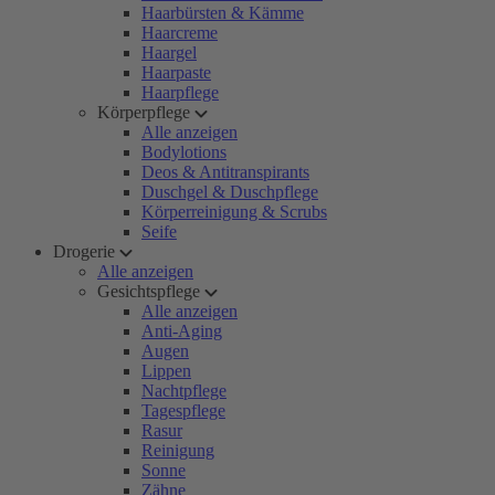
Haarbürsten & Kämme
Haarcreme
Haargel
Haarpaste
Haarpflege
Körperpflege
Alle anzeigen
Bodylotions
Deos & Antitranspirants
Duschgel & Duschpflege
Körperreinigung & Scrubs
Seife
Drogerie
Alle anzeigen
Gesichtspflege
Alle anzeigen
Anti-Aging
Augen
Lippen
Nachtpflege
Tagespflege
Rasur
Reinigung
Sonne
Zähne