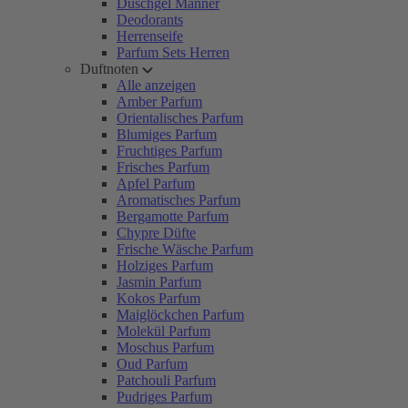
Duschgel Männer
Deodorants
Herrenseife
Parfum Sets Herren
Duftnoten
Alle anzeigen
Amber Parfum
Orientalisches Parfum
Blumiges Parfum
Fruchtiges Parfum
Frisches Parfum
Apfel Parfum
Aromatisches Parfum
Bergamotte Parfum
Chypre Düfte
Frische Wäsche Parfum
Holziges Parfum
Jasmin Parfum
Kokos Parfum
Maiglöckchen Parfum
Molekül Parfum
Moschus Parfum
Oud Parfum
Patchouli Parfum
Pudriges Parfum