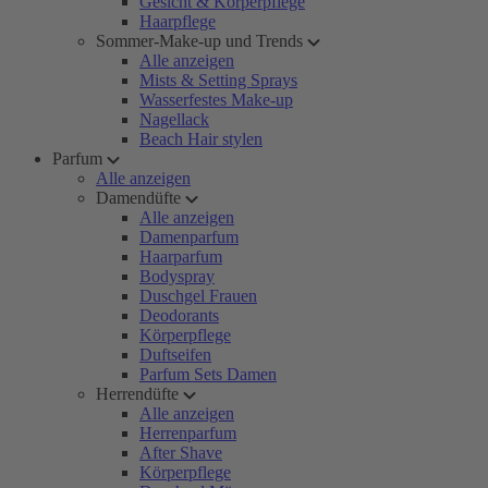
Gesicht & Körperpflege
Haarpflege
Sommer-Make-up und Trends
Alle anzeigen
Mists & Setting Sprays
Wasserfestes Make-up
Nagellack
Beach Hair stylen
Parfum
Alle anzeigen
Damendüfte
Alle anzeigen
Damenparfum
Haarparfum
Bodyspray
Duschgel Frauen
Deodorants
Körperpflege
Duftseifen
Parfum Sets Damen
Herrendüfte
Alle anzeigen
Herrenparfum
After Shave
Körperpflege