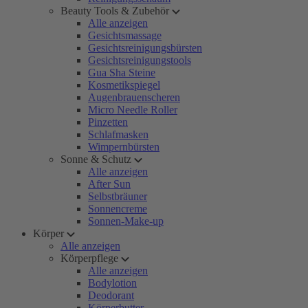
Beauty Tools & Zubehör
Alle anzeigen
Gesichtsmassage
Gesichtsreinigungsbürsten
Gesichtsreinigungstools
Gua Sha Steine
Kosmetikspiegel
Augenbrauenscheren
Micro Needle Roller
Pinzetten
Schlafmasken
Wimpernbürsten
Sonne & Schutz
Alle anzeigen
After Sun
Selbstbräuner
Sonnencreme
Sonnen-Make-up
Körper
Alle anzeigen
Körperpflege
Alle anzeigen
Bodylotion
Deodorant
Körperbutter