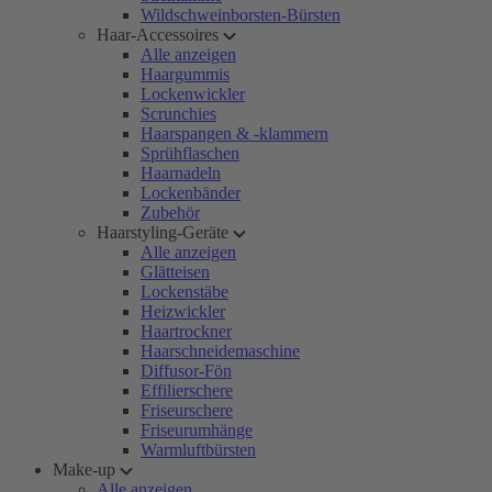
Wildschweinborsten-Bürsten
Haar-Accessoires
Alle anzeigen
Haargummis
Lockenwickler
Scrunchies
Haarspangen & -klammern
Sprühflaschen
Haarnadeln
Lockenbänder
Zubehör
Haarstyling-Geräte
Alle anzeigen
Glätteisen
Lockenstäbe
Heizwickler
Haartrockner
Haarschneidemaschine
Diffusor-Fön
Effilierschere
Friseurschere
Friseurumhänge
Warmluftbürsten
Make-up
Alle anzeigen