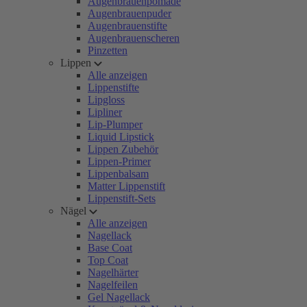
Augenbrauenpomade
Augenbrauenpuder
Augenbrauenstifte
Augenbrauenscheren
Pinzetten
Lippen
Alle anzeigen
Lippenstifte
Lipgloss
Lipliner
Lip-Plumper
Liquid Lipstick
Lippen Zubehör
Lippen-Primer
Lippenbalsam
Matter Lippenstift
Lippenstift-Sets
Nägel
Alle anzeigen
Nagellack
Base Coat
Top Coat
Nagelhärter
Nagelfeilen
Gel Nagellack