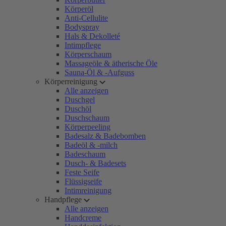
Körperöl
Anti-Cellulite
Bodyspray
Hals & Dekolleté
Intimpflege
Körperschaum
Massageöle & ätherische Öle
Sauna-Öl & -Aufguss
Körperreinigung
Alle anzeigen
Duschgel
Duschöl
Duschschaum
Körperpeeling
Badesalz & Badebomben
Badeöl & -milch
Badeschaum
Dusch- & Badesets
Feste Seife
Flüssigseife
Intimreinigung
Handpflege
Alle anzeigen
Handcreme