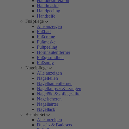
Handdesinfektion
Handmaske
Handpeeling
Handseife
Fußpflege
Alle anzeigen
Fußbad
Fußcreme
Fußmaske
Fußpeeling
Hornhautentferner
Fußgesundheit
Fußspray
Nagelpflege
Alle anzeigen
Nagelfeilen
Nagelhautentferner
Nagelknipser & -zangen
Nagelöle & -pflegestifte
Nagelscheren
Nagelhärter
Nagellack
Beauty Set
Alle anzeigen
Dusch- & Badesets