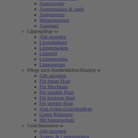
Augencreme
Augenmasken & -pads
Augenserum
Wimpernserum
Augengel
Lippenpflege
Alle anzeigen
Lippenbalsam
Lippenmasken
Lippenöl
Lippenpeeling
Lippenserum
Pflege nach Hautbedürfnis/Hauttyp
Alle anzeigen
Für fettige Haut
Für Mischhaut
Für sensible Haut
Für trockene Haut
Für unreine Haut
Anti-Aging-Gesichtspflege
Gegen Rötungen
Mit Sonnenschutz
Gesichtsmasken
Alle anzeigen
Augen- & Lippenmasken