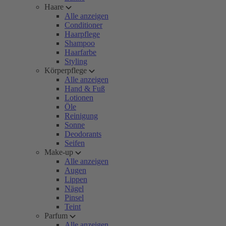
Haare
Alle anzeigen
Conditioner
Haarpflege
Shampoo
Haarfarbe
Styling
Körperpflege
Alle anzeigen
Hand & Fuß
Lotionen
Öle
Reinigung
Sonne
Deodorants
Seifen
Make-up
Alle anzeigen
Augen
Lippen
Nägel
Pinsel
Teint
Parfum
Alle anzeigen