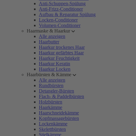
Anti-Schuppen-Spülung
Anti-Frizz-Conditioner
Aufbau & Reparatur Spülung
Locken-Conditioner
Volumen-Conditioner
Haarmaske & Haarkur
Alle anzeigen
Haarbutter
Haarkur trockenes Haar
Haarkur gefärbtes Haar
Haarkur Feuchtigkeit
Haarkur Keratin
Haarkur Locken
Haarbürsten & Kämme
Alle anzeigen
Rundbürsten
Detangler-Bürsten
Flach- & Paddelbürsten
Holzbürsten
Haarkämme
Haarschneidekämme
Kopfmassagebürsten
Lockenkämme
Skelettbürsten
Stielkämme