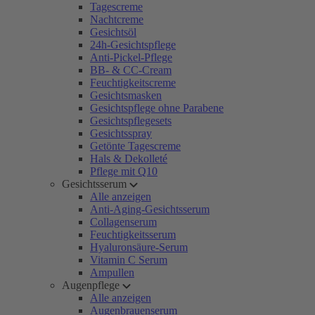
Tagescreme
Nachtcreme
Gesichtsöl
24h-Gesichtspflege
Anti-Pickel-Pflege
BB- & CC-Cream
Feuchtigkeitscreme
Gesichtsmasken
Gesichtspflege ohne Parabene
Gesichtspflegesets
Gesichtsspray
Getönte Tagescreme
Hals & Dekolleté
Pflege mit Q10
Gesichtsserum
Alle anzeigen
Anti-Aging-Gesichtsserum
Collagenserum
Feuchtigkeitsserum
Hyaluronsäure-Serum
Vitamin C Serum
Ampullen
Augenpflege
Alle anzeigen
Augenbrauenserum