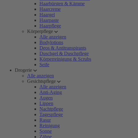
Haarbürsten & Kämme
Haarcreme
Haargel
Haarpaste
Haarpflege
Körperpflege
Alle anzeigen
Bodylotions
Deos & Antitranspirants
Duschgel & Duschpflege
Körperreinigung & Scrubs
Seife
Drogerie
Alle anzeigen
Gesichtspflege
Alle anzeigen
Anti-Aging
Augen
Lippen
Nachtpflege
Tagespflege
Rasur
Reinigung
Sonne
Zähne