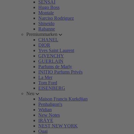
SENSAI
Hugo Boss
Montale
Narciso Rodriguez
Shiseido
Rabanne
Premiummarken
CHANEL
DIOR
Yves Saint Laurent
GIVENCHY
GUERLAIN
Parfums de Marly
INITIO Parfums Privés
La Mer
Tom Ford
EISENBERG
Neu
Maison Francis Kurkdjian
Penhaligon's
Widian
New Notes
IRÄYE
NEST NEW YORK
Ouai