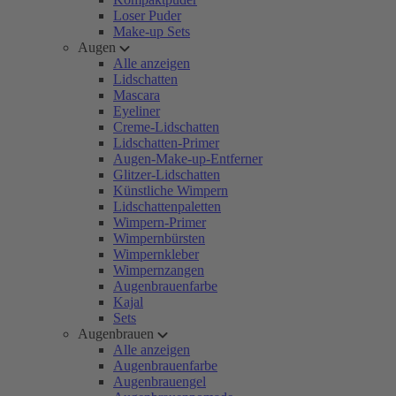
Loser Puder
Make-up Sets
Augen
Alle anzeigen
Lidschatten
Mascara
Eyeliner
Creme-Lidschatten
Lidschatten-Primer
Augen-Make-up-Entferner
Glitzer-Lidschatten
Künstliche Wimpern
Lidschattenpaletten
Wimpern-Primer
Wimpernbürsten
Wimpernkleber
Wimpernzangen
Augenbrauenfarbe
Kajal
Sets
Augenbrauen
Alle anzeigen
Augenbrauenfarbe
Augenbrauengel