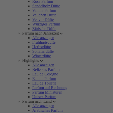
Rose Parfum
Sandelholz Düfte
Vanille Parfum
Veilchen Düfte
Vetiver Düfte
Würziges Parfum
Zitrische Düfte
Parfum nach Jahreszeit
Alle anzeigen
Frühlingsdüfte
Herbstdüfte
Sommerdüfte
Winterdüfte
Highlights
Alle anzeigen
Beliebtes Parfum
Eau de Cologne
Eau de Parfum
Eau de Toilette
Parfum auf Rechnung
Parfum Miniaturen
Unisex Parfum
Parfum nach Land
Alle anzeigen
Arabisches Parfum