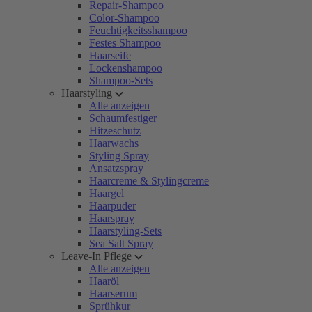
Repair-Shampoo
Color-Shampoo
Feuchtigkeitsshampoo
Festes Shampoo
Haarseife
Lockenshampoo
Shampoo-Sets
Haarstyling
Alle anzeigen
Schaumfestiger
Hitzeschutz
Haarwachs
Styling Spray
Ansatzspray
Haarcreme & Stylingcreme
Haargel
Haarpuder
Haarspray
Haarstyling-Sets
Sea Salt Spray
Leave-In Pflege
Alle anzeigen
Haaröl
Haarserum
Sprühkur