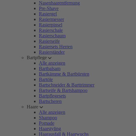
Nasenhaarentfernung
Pre-Shave
Rasiergel
Rasiermesser
Rasierpinsel
Rasierschale
Rasierschaum
Rasierseife
Rasiersets Herren
Rasierständer
Bartpflege
Alle anzeigen
Bartbalsam
Bartkämme & Bartbürsten
Bartöle
Bartschneider & Barttrimmer
Bartseife & Bartshampoo
Bartpflegesets
Bartscheren
Haare
Alle anzeigen
Shampoo
Pomade
Haarstyling
Haarausfall & Haarwuchs