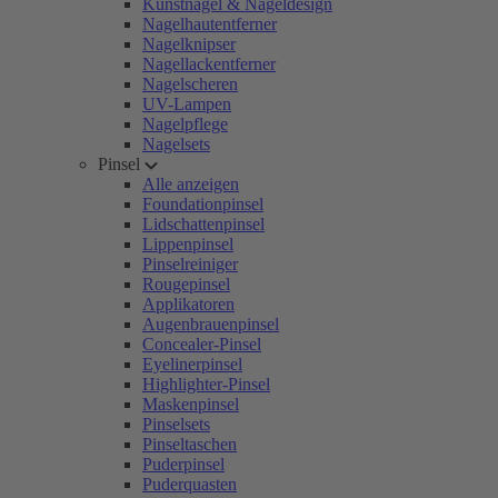
Kunstnägel & Nageldesign
Nagelhautentferner
Nagelknipser
Nagellackentferner
Nagelscheren
UV-Lampen
Nagelpflege
Nagelsets
Pinsel
Alle anzeigen
Foundationpinsel
Lidschattenpinsel
Lippenpinsel
Pinselreiniger
Rougepinsel
Applikatoren
Augenbrauenpinsel
Concealer-Pinsel
Eyelinerpinsel
Highlighter-Pinsel
Maskenpinsel
Pinselsets
Pinseltaschen
Puderpinsel
Puderquasten