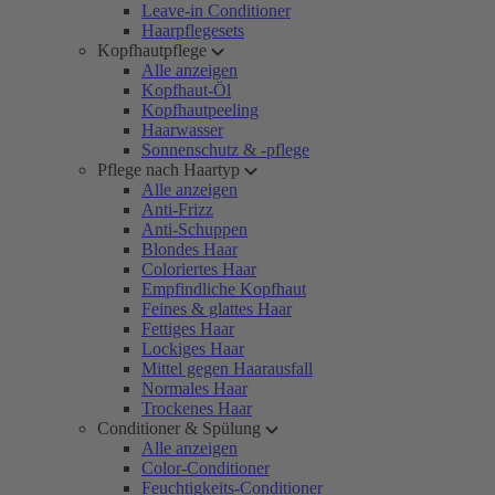
Leave-in Conditioner
Haarpflegesets
Kopfhautpflege
Alle anzeigen
Kopfhaut-Öl
Kopfhautpeeling
Haarwasser
Sonnenschutz & -pflege
Pflege nach Haartyp
Alle anzeigen
Anti-Frizz
Anti-Schuppen
Blondes Haar
Coloriertes Haar
Empfindliche Kopfhaut
Feines & glattes Haar
Fettiges Haar
Lockiges Haar
Mittel gegen Haarausfall
Normales Haar
Trockenes Haar
Conditioner & Spülung
Alle anzeigen
Color-Conditioner
Feuchtigkeits-Conditioner