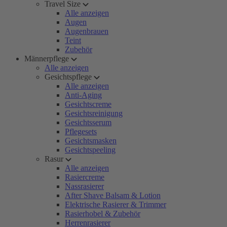
Travel Size
Alle anzeigen
Augen
Augenbrauen
Teint
Zubehör
Männerpflege
Alle anzeigen
Gesichtspflege
Alle anzeigen
Anti-Aging
Gesichtscreme
Gesichtsreinigung
Gesichtsserum
Pflegesets
Gesichtsmasken
Gesichtspeeling
Rasur
Alle anzeigen
Rasiercreme
Nassrasierer
After Shave Balsam & Lotion
Elektrische Rasierer & Trimmer
Rasierhobel & Zubehör
Herrenrasierer