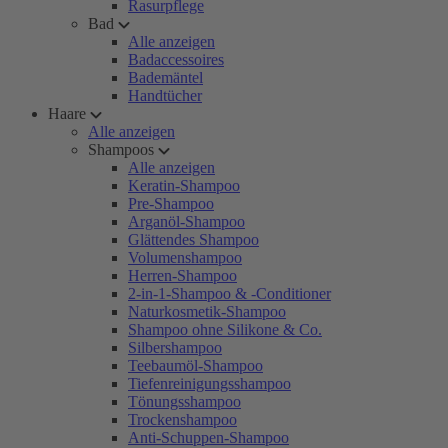
Rasurpflege
Bad
Alle anzeigen
Badaccessoires
Bademäntel
Handtücher
Haare
Alle anzeigen
Shampoos
Alle anzeigen
Keratin-Shampoo
Pre-Shampoo
Arganöl-Shampoo
Glättendes Shampoo
Volumenshampoo
Herren-Shampoo
2-in-1-Shampoo & -Conditioner
Naturkosmetik-Shampoo
Shampoo ohne Silikone & Co.
Silbershampoo
Teebaumöl-Shampoo
Tiefenreinigungsshampoo
Tönungsshampoo
Trockenshampoo
Anti-Schuppen-Shampoo