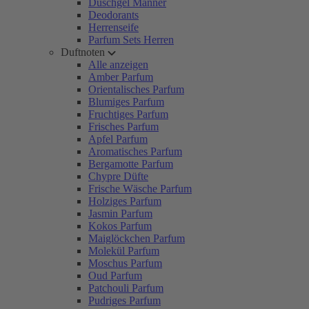
Duschgel Männer
Deodorants
Herrenseife
Parfum Sets Herren
Duftnoten
Alle anzeigen
Amber Parfum
Orientalisches Parfum
Blumiges Parfum
Fruchtiges Parfum
Frisches Parfum
Apfel Parfum
Aromatisches Parfum
Bergamotte Parfum
Chypre Düfte
Frische Wäsche Parfum
Holziges Parfum
Jasmin Parfum
Kokos Parfum
Maiglöckchen Parfum
Molekül Parfum
Moschus Parfum
Oud Parfum
Patchouli Parfum
Pudriges Parfum