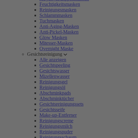
Feuchtigkeitsmasken
Reinigungsmasken
Schlammmasken
Tuchmasken
Anti-Aging-Masken
Anti-Pickel-Masken
Glow Masken
Mitesser-Masken
Overnight Maske
Gesichtsreinigung
Alle anzeigen
Gesichtspeeling
Gesichtswasser
Mizellenwasser
Reinigungsgel
Reinigungsöl
Abschminkpads
Abschminktücher
Gesichtsreinigungssets
Gesichtsseife
Make-up-Entferner
Reinigungscreme
Reinigungsmilch
Reinigungspuder
Reinigungsschaum