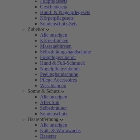
Fußpflegesets
Geschenksets
Hand- & Nagelpflegesets
Körperpflegesets
Sonnenschutz-Sets
Zubehör
Alle anzeigen
Körperbürsten
Massagebürsten
Selbstbräungshandschuhe
Fußpflegezubehör
Hand & Fuß-Schmuck
Nagelpflegezubehör
Peelinghandschuhe
Pflege Accessoires
Waschlappen
Sonne & Schutz
Alle anzeigen
After Sun
Selbstbräuner
Sonnenschutz
Haarentfernung
Alle anzeigen
Kalt- & Warmwachs
Rasierer