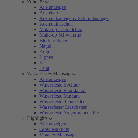
Zubehör
Alle anzeigen
Anspitzer
Kosmetikspiegel & Schminkspiegel
Kosmetiktaschen
Make-up Leerpaletten
Make-up Schwämme
Blotting Paper
Nägel
Augen
Lippen
Sets
Teint
Wasserfestes Make-up
Alle anzeigen
Wasserfeste Eyeliner
Wasserfeste Foundation
Wasserfeste Mascara
Wasserfester Concealer
Wasserfester Lidschatten
Wasserfeste Augenbrauenstifte
Highlights
Alle anzeigen
Glow Make-up
Veganes Make-up