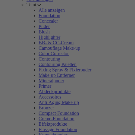
Teint
Alle anzeigen
Foundation
Concealer
Puder
Blush
Highlighter
BB- & CC-Cream
Camouflage Make-up
Color Corrector
Contouring
Contouring Paletten
Fixing Spray & Fixierpuder
Make-up Entferner
Mineralpuder
Primer
Abdeckprodukte
Accessoires
Anti-Aging Make-up
Bronzer
Compact-Foundation
Creme-Foundation
Effektprodukte
Flüssige Foundation
Kompaktpuder