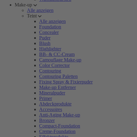
Make-up
Alle anzeigen
Teint
Alle anzeigen
Foundation
Concealer
Puder
Blush
Highlighter
BB- & CC-Cream
Camouflage Make-up
Color Corrector
Contouring
Contouring Paletten
Fixing Spray & Fixierpuder
Make-up Entferner
Mineralpuder
Primer
Abdeckprodukte
Accessoires
Anti-Aging Make-up
Bronzer
Compact-Foundation
Creme-Foundation
Effektprodukte