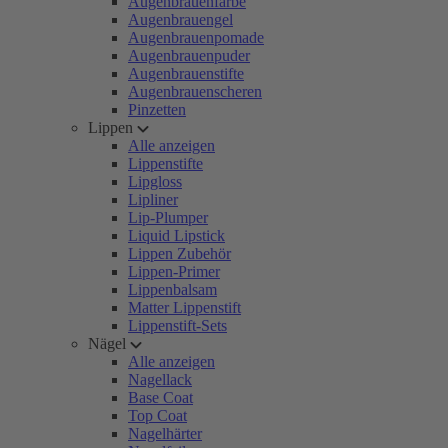
Augenbrauenfarbe
Augenbrauengel
Augenbrauenpomade
Augenbrauenpuder
Augenbrauenstifte
Augenbrauenscheren
Pinzetten
Lippen
Alle anzeigen
Lippenstifte
Lipgloss
Lipliner
Lip-Plumper
Liquid Lipstick
Lippen Zubehör
Lippen-Primer
Lippenbalsam
Matter Lippenstift
Lippenstift-Sets
Nägel
Alle anzeigen
Nagellack
Base Coat
Top Coat
Nagelhärter