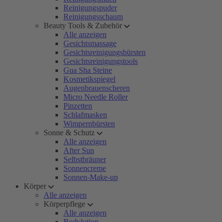
Reinigungspuder
Reinigungsschaum
Beauty Tools & Zubehör
Alle anzeigen
Gesichtsmassage
Gesichtsreinigungsbürsten
Gesichtsreinigungstools
Gua Sha Steine
Kosmetikspiegel
Augenbrauenscheren
Micro Needle Roller
Pinzetten
Schlafmasken
Wimpernbürsten
Sonne & Schutz
Alle anzeigen
After Sun
Selbstbräuner
Sonnencreme
Sonnen-Make-up
Körper
Alle anzeigen
Körperpflege
Alle anzeigen
Bodylotion