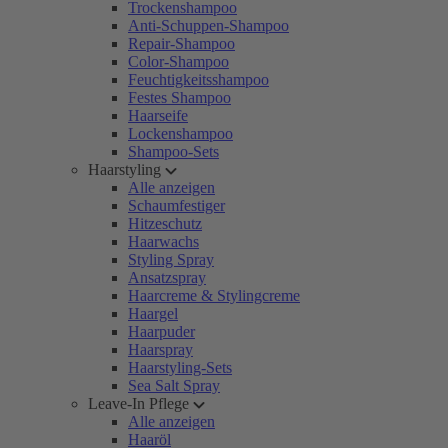
Trockenshampoo
Anti-Schuppen-Shampoo
Repair-Shampoo
Color-Shampoo
Feuchtigkeitsshampoo
Festes Shampoo
Haarseife
Lockenshampoo
Shampoo-Sets
Haarstyling
Alle anzeigen
Schaumfestiger
Hitzeschutz
Haarwachs
Styling Spray
Ansatzspray
Haarcreme & Stylingcreme
Haargel
Haarpuder
Haarspray
Haarstyling-Sets
Sea Salt Spray
Leave-In Pflege
Alle anzeigen
Haaröl