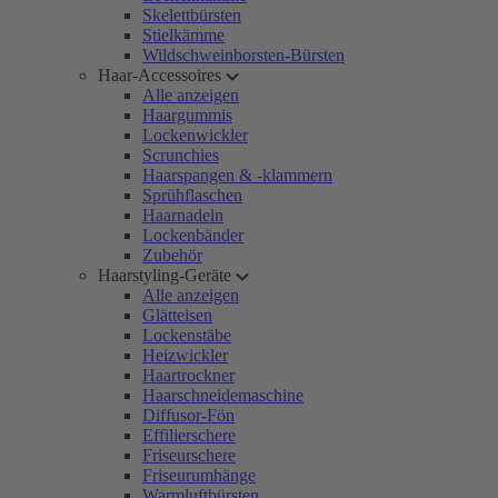
Skelettbürsten
Stielkämme
Wildschweinborsten-Bürsten
Haar-Accessoires
Alle anzeigen
Haargummis
Lockenwickler
Scrunchies
Haarspangen & -klammern
Sprühflaschen
Haarnadeln
Lockenbänder
Zubehör
Haarstyling-Geräte
Alle anzeigen
Glätteisen
Lockenstäbe
Heizwickler
Haartrockner
Haarschneidemaschine
Diffusor-Fön
Effilierschere
Friseurschere
Friseurumhänge
Warmluftbürsten