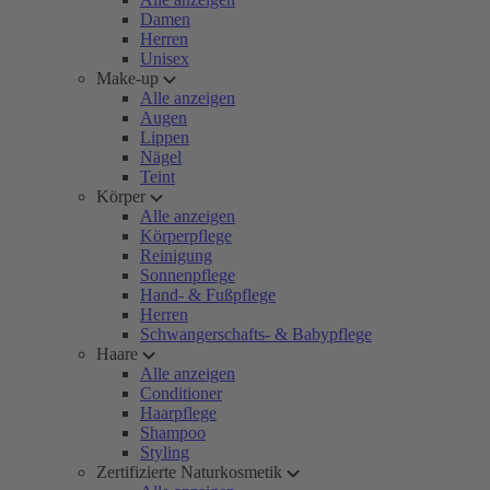
Damen
Herren
Unisex
Make-up
Alle anzeigen
Augen
Lippen
Nägel
Teint
Körper
Alle anzeigen
Körperpflege
Reinigung
Sonnenpflege
Hand- & Fußpflege
Herren
Schwangerschafts- & Babypflege
Haare
Alle anzeigen
Conditioner
Haarpflege
Shampoo
Styling
Zertifizierte Naturkosmetik