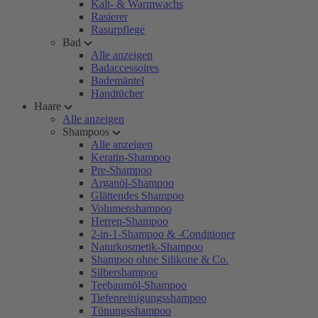
Kalt- & Warmwachs
Rasierer
Rasurpflege
Bad
Alle anzeigen
Badaccessoires
Bademäntel
Handtücher
Haare
Alle anzeigen
Shampoos
Alle anzeigen
Keratin-Shampoo
Pre-Shampoo
Arganöl-Shampoo
Glättendes Shampoo
Volumenshampoo
Herren-Shampoo
2-in-1-Shampoo & -Conditioner
Naturkosmetik-Shampoo
Shampoo ohne Silikone & Co.
Silbershampoo
Teebaumöl-Shampoo
Tiefenreinigungsshampoo
Tönungsshampoo