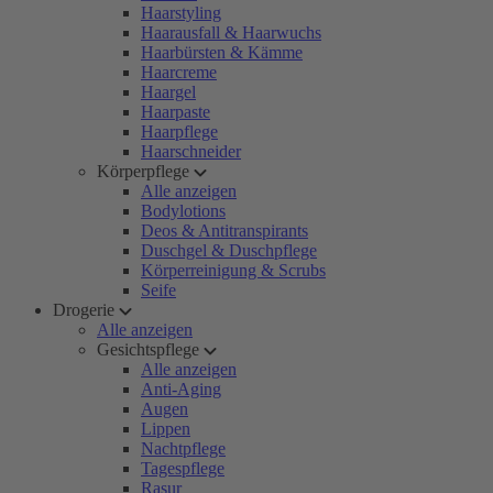
Haarstyling
Haarausfall & Haarwuchs
Haarbürsten & Kämme
Haarcreme
Haargel
Haarpaste
Haarpflege
Haarschneider
Körperpflege
Alle anzeigen
Bodylotions
Deos & Antitranspirants
Duschgel & Duschpflege
Körperreinigung & Scrubs
Seife
Drogerie
Alle anzeigen
Gesichtspflege
Alle anzeigen
Anti-Aging
Augen
Lippen
Nachtpflege
Tagespflege
Rasur