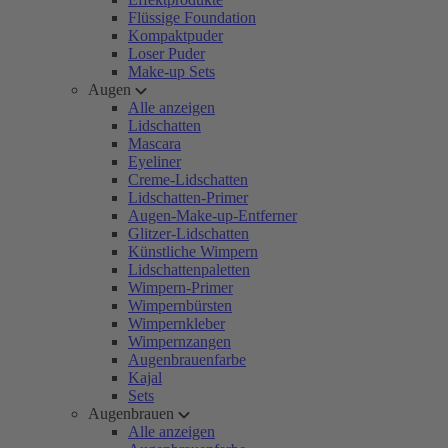
Flüssige Foundation
Kompaktpuder
Loser Puder
Make-up Sets
Augen
Alle anzeigen
Lidschatten
Mascara
Eyeliner
Creme-Lidschatten
Lidschatten-Primer
Augen-Make-up-Entferner
Glitzer-Lidschatten
Künstliche Wimpern
Lidschattenpaletten
Wimpern-Primer
Wimpernbürsten
Wimpernkleber
Wimpernzangen
Augenbrauenfarbe
Kajal
Sets
Augenbrauen
Alle anzeigen