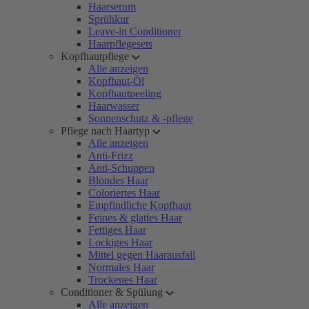
Haarserum
Sprühkur
Leave-in Conditioner
Haarpflegesets
Kopfhautpflege
Alle anzeigen
Kopfhaut-Öl
Kopfhautpeeling
Haarwasser
Sonnenschutz & -pflege
Pflege nach Haartyp
Alle anzeigen
Anti-Frizz
Anti-Schuppen
Blondes Haar
Coloriertes Haar
Empfindliche Kopfhaut
Feines & glattes Haar
Fettiges Haar
Lockiges Haar
Mittel gegen Haarausfall
Normales Haar
Trockenes Haar
Conditioner & Spülung
Alle anzeigen