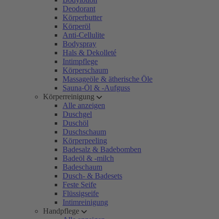
Deodorant
Körperbutter
Körperöl
Anti-Cellulite
Bodyspray
Hals & Dekolleté
Intimpflege
Körperschaum
Massageöle & ätherische Öle
Sauna-Öl & -Aufguss
Körperreinigung
Alle anzeigen
Duschgel
Duschöl
Duschschaum
Körperpeeling
Badesalz & Badebomben
Badeöl & -milch
Badeschaum
Dusch- & Badesets
Feste Seife
Flüssigseife
Intimreinigung
Handpflege