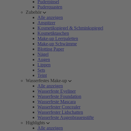
Puderpinsel
Puderquasten
Zubehör
Alle anzeigen
Anspitzer
Kosmetikspiegel & Schminkspiegel
Kosmetiktaschen
Make-up Leerpaletten
Make-up Schwämme
Blotting Paper
Nägel
Augen
Lippen
Sets
Teint
Wasserfestes Make-up
Alle anzeigen
Wasserfeste Eyeliner
Wasserfeste Foundation
Wasserfeste Mascara
Wasserfester Concealer
Wasserfester Lidschatten
Wasserfeste Augenbrauenstifte
Highlights
Alle anzeigen