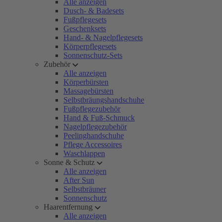
Alle anzeigen
Dusch- & Badesets
Fußpflegesets
Geschenksets
Hand- & Nagelpflegesets
Körperpflegesets
Sonnenschutz-Sets
Zubehör
Alle anzeigen
Körperbürsten
Massagebürsten
Selbstbräungshandschuhe
Fußpflegezubehör
Hand & Fuß-Schmuck
Nagelpflegezubehör
Peelinghandschuhe
Pflege Accessoires
Waschlappen
Sonne & Schutz
Alle anzeigen
After Sun
Selbstbräuner
Sonnenschutz
Haarentfernung
Alle anzeigen