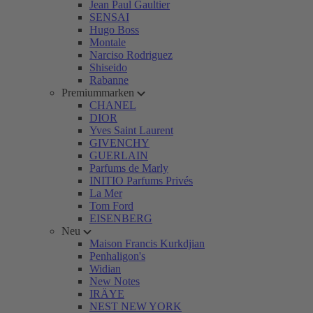
Jean Paul Gaultier
SENSAI
Hugo Boss
Montale
Narciso Rodriguez
Shiseido
Rabanne
Premiummarken
CHANEL
DIOR
Yves Saint Laurent
GIVENCHY
GUERLAIN
Parfums de Marly
INITIO Parfums Privés
La Mer
Tom Ford
EISENBERG
Neu
Maison Francis Kurkdjian
Penhaligon's
Widian
New Notes
IRÄYE
NEST NEW YORK