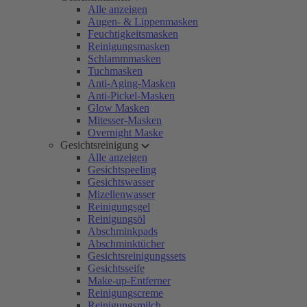
Alle anzeigen
Augen- & Lippenmasken
Feuchtigkeitsmasken
Reinigungsmasken
Schlammmasken
Tuchmasken
Anti-Aging-Masken
Anti-Pickel-Masken
Glow Masken
Mitesser-Masken
Overnight Maske
Gesichtsreinigung
Alle anzeigen
Gesichtspeeling
Gesichtswasser
Mizellenwasser
Reinigungsgel
Reinigungsöl
Abschminkpads
Abschminktücher
Gesichtsreinigungssets
Gesichtsseife
Make-up-Entferner
Reinigungscreme
Reinigungsmilch