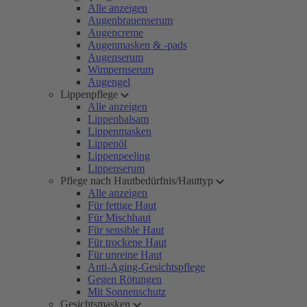
Alle anzeigen
Augenbrauenserum
Augencreme
Augenmasken & -pads
Augenserum
Wimpernserum
Augengel
Lippenpflege
Alle anzeigen
Lippenbalsam
Lippenmasken
Lippenöl
Lippenpeeling
Lippenserum
Pflege nach Hautbedürfnis/Hauttyp
Alle anzeigen
Für fettige Haut
Für Mischhaut
Für sensible Haut
Für trockene Haut
Für unreine Haut
Anti-Aging-Gesichtspflege
Gegen Rötungen
Mit Sonnenschutz
Gesichtsmasken