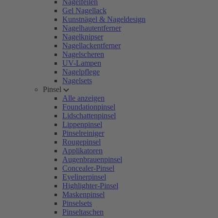
Nagelfeilen
Gel Nagellack
Kunstnägel & Nageldesign
Nagelhautentferner
Nagelknipser
Nagellackentferner
Nagelscheren
UV-Lampen
Nagelpflege
Nagelsets
Pinsel
Alle anzeigen
Foundationpinsel
Lidschattenpinsel
Lippenpinsel
Pinselreiniger
Rougepinsel
Applikatoren
Augenbrauenpinsel
Concealer-Pinsel
Eyelinerpinsel
Highlighter-Pinsel
Maskenpinsel
Pinselsets
Pinseltaschen