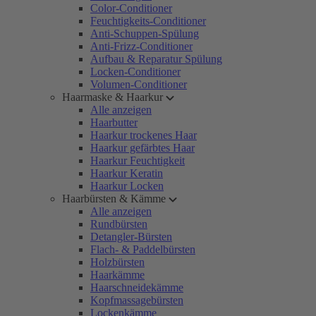
Color-Conditioner
Feuchtigkeits-Conditioner
Anti-Schuppen-Spülung
Anti-Frizz-Conditioner
Aufbau & Reparatur Spülung
Locken-Conditioner
Volumen-Conditioner
Haarmaske & Haarkur
Alle anzeigen
Haarbutter
Haarkur trockenes Haar
Haarkur gefärbtes Haar
Haarkur Feuchtigkeit
Haarkur Keratin
Haarkur Locken
Haarbürsten & Kämme
Alle anzeigen
Rundbürsten
Detangler-Bürsten
Flach- & Paddelbürsten
Holzbürsten
Haarkämme
Haarschneidekämme
Kopfmassagebürsten
Lockenkämme