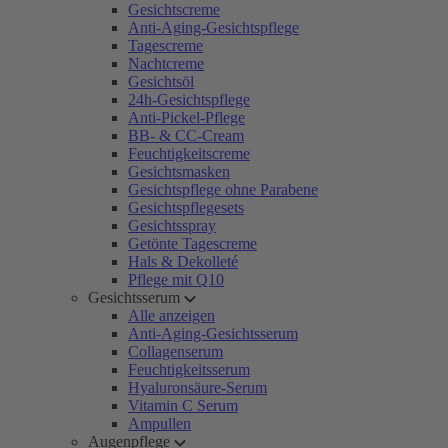
Gesichtscreme
Anti-Aging-Gesichtspflege
Tagescreme
Nachtcreme
Gesichtsöl
24h-Gesichtspflege
Anti-Pickel-Pflege
BB- & CC-Cream
Feuchtigkeitscreme
Gesichtsmasken
Gesichtspflege ohne Parabene
Gesichtspflegesets
Gesichtsspray
Getönte Tagescreme
Hals & Dekolleté
Pflege mit Q10
Gesichtsserum
Alle anzeigen
Anti-Aging-Gesichtsserum
Collagenserum
Feuchtigkeitsserum
Hyaluronsäure-Serum
Vitamin C Serum
Ampullen
Augenpflege