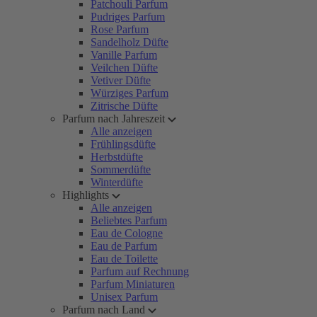
Patchouli Parfum
Pudriges Parfum
Rose Parfum
Sandelholz Düfte
Vanille Parfum
Veilchen Düfte
Vetiver Düfte
Würziges Parfum
Zitrische Düfte
Parfum nach Jahreszeit
Alle anzeigen
Frühlingsdüfte
Herbstdüfte
Sommerdüfte
Winterdüfte
Highlights
Alle anzeigen
Beliebtes Parfum
Eau de Cologne
Eau de Parfum
Eau de Toilette
Parfum auf Rechnung
Parfum Miniaturen
Unisex Parfum
Parfum nach Land