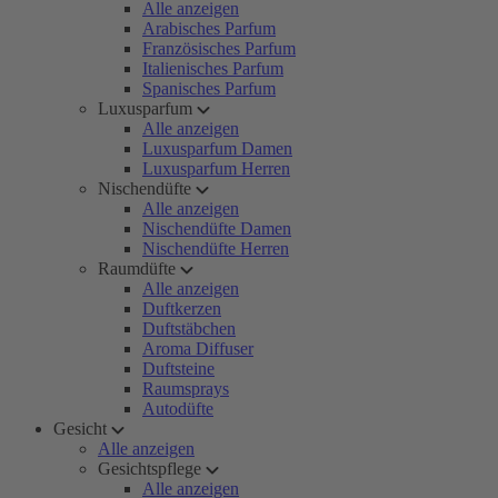
Alle anzeigen
Arabisches Parfum
Französisches Parfum
Italienisches Parfum
Spanisches Parfum
Luxusparfum
Alle anzeigen
Luxusparfum Damen
Luxusparfum Herren
Nischendüfte
Alle anzeigen
Nischendüfte Damen
Nischendüfte Herren
Raumdüfte
Alle anzeigen
Duftkerzen
Duftstäbchen
Aroma Diffuser
Duftsteine
Raumsprays
Autodüfte
Gesicht
Alle anzeigen
Gesichtspflege
Alle anzeigen