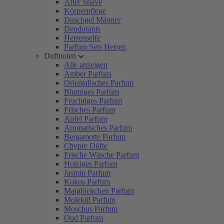
After Shave
Körperpflege
Duschgel Männer
Deodorants
Herrenseife
Parfum Sets Herren
Duftnoten
Alle anzeigen
Amber Parfum
Orientalisches Parfum
Blumiges Parfum
Fruchtiges Parfum
Frisches Parfum
Apfel Parfum
Aromatisches Parfum
Bergamotte Parfum
Chypre Düfte
Frische Wäsche Parfum
Holziges Parfum
Jasmin Parfum
Kokos Parfum
Maiglöckchen Parfum
Molekül Parfum
Moschus Parfum
Oud Parfum