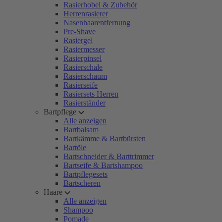
Rasierhobel & Zubehör
Herrenrasierer
Nasenhaarentfernung
Pre-Shave
Rasiergel
Rasiermesser
Rasierpinsel
Rasierschale
Rasierschaum
Rasierseife
Rasiersets Herren
Rasierständer
Bartpflege
Alle anzeigen
Bartbalsam
Bartkämme & Bartbürsten
Bartöle
Bartschneider & Barttrimmer
Bartseife & Bartshampoo
Bartpflegesets
Bartscheren
Haare
Alle anzeigen
Shampoo
Pomade