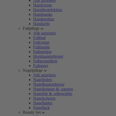
Alle anzeigen
Handcreme
Handdesinfektion
Handmaske
Handpeeling
Handseife
Fußpflege
Alle anzeigen
Fußbad
Fußcreme
Fußmaske
Fußpeeling
Hornhautentferner
Fußgesundheit
Fußspray
Nagelpflege
Alle anzeigen
Nagelfeilen
Nagelhautentferner
Nagelknipser & -zangen
Nagelöle & -pflegestifte
Nagelscheren
Nagelhärter
Nagellack
Beauty Set