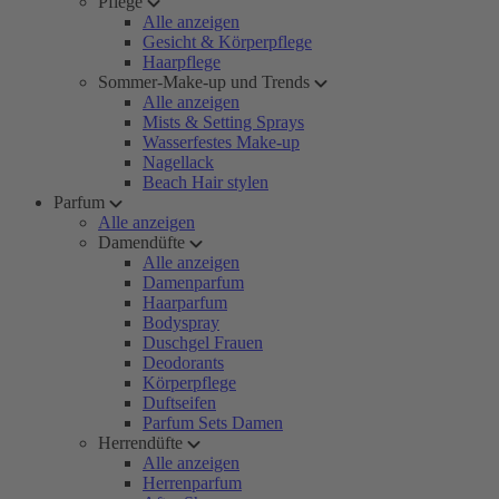
Pflege
Alle anzeigen
Gesicht & Körperpflege
Haarpflege
Sommer-Make-up und Trends
Alle anzeigen
Mists & Setting Sprays
Wasserfestes Make-up
Nagellack
Beach Hair stylen
Parfum
Alle anzeigen
Damendüfte
Alle anzeigen
Damenparfum
Haarparfum
Bodyspray
Duschgel Frauen
Deodorants
Körperpflege
Duftseifen
Parfum Sets Damen
Herrendüfte
Alle anzeigen
Herrenparfum