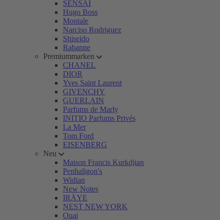
SENSAI
Hugo Boss
Montale
Narciso Rodriguez
Shiseido
Rabanne
Premiummarken
CHANEL
DIOR
Yves Saint Laurent
GIVENCHY
GUERLAIN
Parfums de Marly
INITIO Parfums Privés
La Mer
Tom Ford
EISENBERG
Neu
Maison Francis Kurkdjian
Penhaligon's
Widian
New Notes
IRÄYE
NEST NEW YORK
Ouai