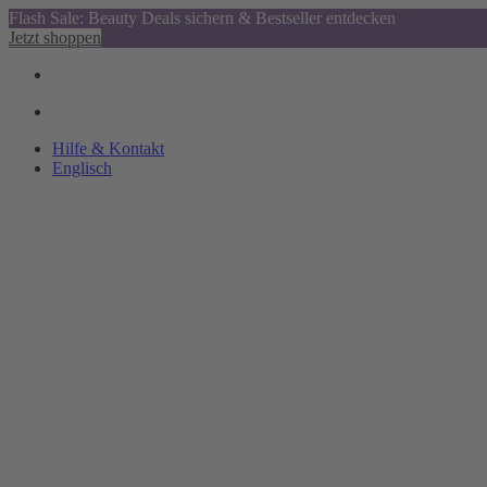
Flash Sale: Beauty Deals sichern & Bestseller entdecken
Jetzt shoppen
Hilfe & Kontakt
Englisch