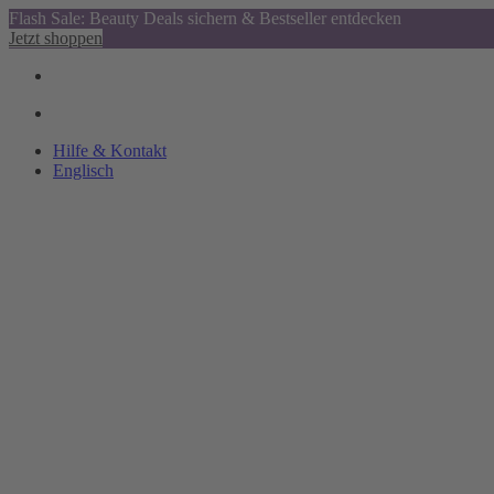
Flash Sale: Beauty Deals sichern & Bestseller entdecken
Jetzt shoppen
Hilfe & Kontakt
Englisch