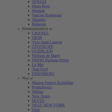
SENSAI
Hugo Boss
Montale
Narciso Rodriguez
Shiseido
Rabanne
Premiummarken
CHANEL
DIOR
Yves Saint Laurent
GIVENCHY
GUERLAIN
Parfums de Marly
INITIO Parfums Privés
La Mer
Tom Ford
EISENBERG
Neu
Maison Francis Kurkdjian
Penhaligon's
Widian
New Notes
IRÄYE
NEST NEW YORK
Ouai