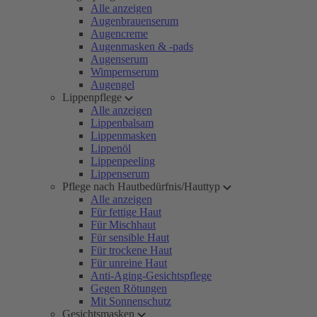
Alle anzeigen
Augenbrauenserum
Augencreme
Augenmasken & -pads
Augenserum
Wimpernserum
Augengel
Lippenpflege
Alle anzeigen
Lippenbalsam
Lippenmasken
Lippenöl
Lippenpeeling
Lippenserum
Pflege nach Hautbedürfnis/Hauttyp
Alle anzeigen
Für fettige Haut
Für Mischhaut
Für sensible Haut
Für trockene Haut
Für unreine Haut
Anti-Aging-Gesichtspflege
Gegen Rötungen
Mit Sonnenschutz
Gesichtsmasken