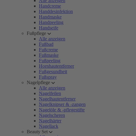
Alle anzeigen
Handcreme
Handdesinfektion
Handmaske
Handpeeling
Handseife
Fußpflege
Alle anzeigen
Fußbad
Fußcreme
Fußmaske
Fußpeeling
Hornhautentferner
Fußgesundheit
Fußspray
Nagelpflege
Alle anzeigen
Nagelfeilen
Nagelhautentferner
Nagelknipser & -zangen
Nagelöle & -pflegestifte
Nagelscheren
Nagelhärter
Nagellack
Beauty Set