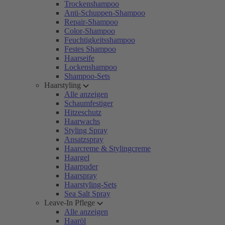
Trockenshampoo
Anti-Schuppen-Shampoo
Repair-Shampoo
Color-Shampoo
Feuchtigkeitsshampoo
Festes Shampoo
Haarseife
Lockenshampoo
Shampoo-Sets
Haarstyling
Alle anzeigen
Schaumfestiger
Hitzeschutz
Haarwachs
Styling Spray
Ansatzspray
Haarcreme & Stylingcreme
Haargel
Haarpuder
Haarspray
Haarstyling-Sets
Sea Salt Spray
Leave-In Pflege
Alle anzeigen
Haaröl