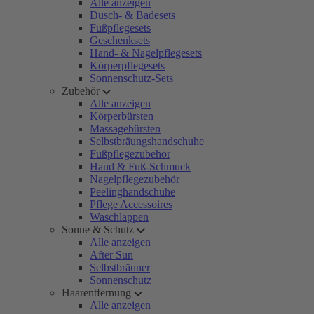
Alle anzeigen
Dusch- & Badesets
Fußpflegesets
Geschenksets
Hand- & Nagelpflegesets
Körperpflegesets
Sonnenschutz-Sets
Zubehör
Alle anzeigen
Körperbürsten
Massagebürsten
Selbstbräungshandschuhe
Fußpflegezubehör
Hand & Fuß-Schmuck
Nagelpflegezubehör
Peelinghandschuhe
Pflege Accessoires
Waschlappen
Sonne & Schutz
Alle anzeigen
After Sun
Selbstbräuner
Sonnenschutz
Haarentfernung
Alle anzeigen