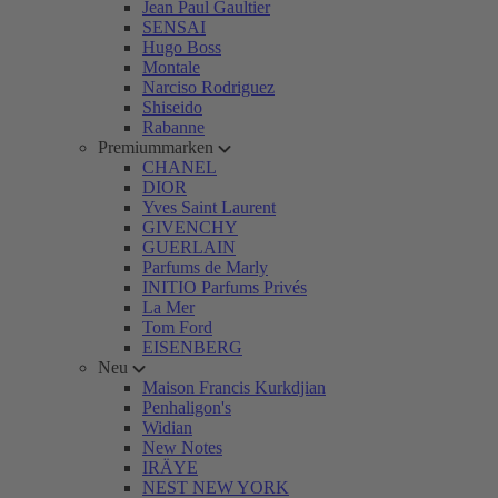
Jean Paul Gaultier
SENSAI
Hugo Boss
Montale
Narciso Rodriguez
Shiseido
Rabanne
Premiummarken
CHANEL
DIOR
Yves Saint Laurent
GIVENCHY
GUERLAIN
Parfums de Marly
INITIO Parfums Privés
La Mer
Tom Ford
EISENBERG
Neu
Maison Francis Kurkdjian
Penhaligon's
Widian
New Notes
IRÄYE
NEST NEW YORK