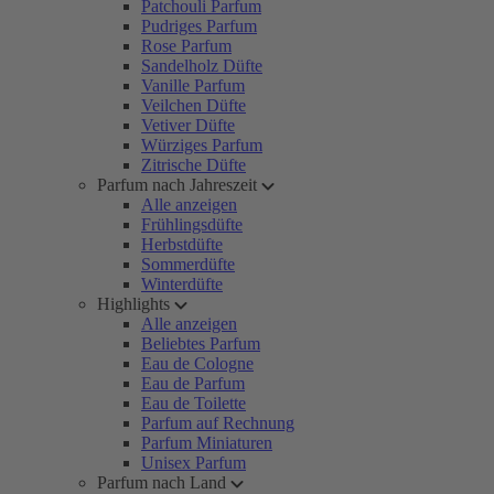
Patchouli Parfum
Pudriges Parfum
Rose Parfum
Sandelholz Düfte
Vanille Parfum
Veilchen Düfte
Vetiver Düfte
Würziges Parfum
Zitrische Düfte
Parfum nach Jahreszeit
Alle anzeigen
Frühlingsdüfte
Herbstdüfte
Sommerdüfte
Winterdüfte
Highlights
Alle anzeigen
Beliebtes Parfum
Eau de Cologne
Eau de Parfum
Eau de Toilette
Parfum auf Rechnung
Parfum Miniaturen
Unisex Parfum
Parfum nach Land