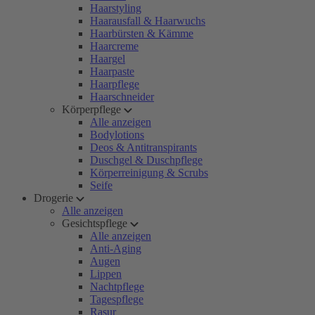
Haarstyling
Haarausfall & Haarwuchs
Haarbürsten & Kämme
Haarcreme
Haargel
Haarpaste
Haarpflege
Haarschneider
Körperpflege
Alle anzeigen
Bodylotions
Deos & Antitranspirants
Duschgel & Duschpflege
Körperreinigung & Scrubs
Seife
Drogerie
Alle anzeigen
Gesichtspflege
Alle anzeigen
Anti-Aging
Augen
Lippen
Nachtpflege
Tagespflege
Rasur