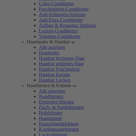
Color-Conditioner
Feuchtigkeits-Conditioner
Anti-Schuppen-Spülung
Anti-Frizz-Conditioner
Aufbau & Reparatur Spülung
Locken-Conditioner
Volumen-Conditioner
Haarmaske & Haarkur
Alle anzeigen
Haarbutter
Haarkur trockenes Haar
Haarkur gefärbtes Haar
Haarkur Feuchtigkeit
Haarkur Keratin
Haarkur Locken
Haarbürsten & Kämme
Alle anzeigen
Rundbürsten
Detangler-Bürsten
Flach- & Paddelbürsten
Holzbürsten
Haarkämme
Haarschneidekämme
Kopfmassagebürsten
Lockenkämme