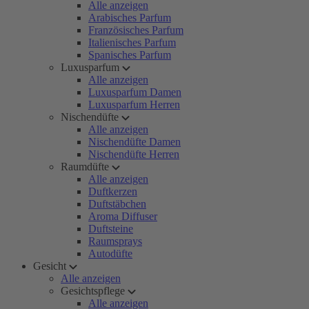
Alle anzeigen
Arabisches Parfum
Französisches Parfum
Italienisches Parfum
Spanisches Parfum
Luxusparfum
Alle anzeigen
Luxusparfum Damen
Luxusparfum Herren
Nischendüfte
Alle anzeigen
Nischendüfte Damen
Nischendüfte Herren
Raumdüfte
Alle anzeigen
Duftkerzen
Duftstäbchen
Aroma Diffuser
Duftsteine
Raumsprays
Autodüfte
Gesicht
Alle anzeigen
Gesichtspflege
Alle anzeigen