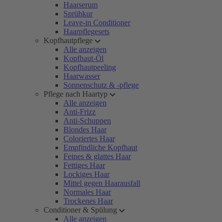
Haarserum
Sprühkur
Leave-in Conditioner
Haarpflegesets
Kopfhautpflege
Alle anzeigen
Kopfhaut-Öl
Kopfhautpeeling
Haarwasser
Sonnenschutz & -pflege
Pflege nach Haartyp
Alle anzeigen
Anti-Frizz
Anti-Schuppen
Blondes Haar
Coloriertes Haar
Empfindliche Kopfhaut
Feines & glattes Haar
Fettiges Haar
Lockiges Haar
Mittel gegen Haarausfall
Normales Haar
Trockenes Haar
Conditioner & Spülung
Alle anzeigen