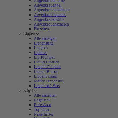
Augenbrauenfarbe
Augenbrauengel
Augenbrauenpomade
Augenbrauenpuder
Augenbrauenstifte
Augenbrauenscheren
Pinzetten
Lippen
Alle anzeigen
Lippenstifte
Lipgloss
Lipliner
Lip-Plumper
Liquid Lipstick
Lippen Zubehör
Lippen-Primer
Lippenbalsam
Matter Lippenstift
Lippenstift-Sets
Nägel
Alle anzeigen
Nagellack
Base Coat
Top Coat
Nagelhärter