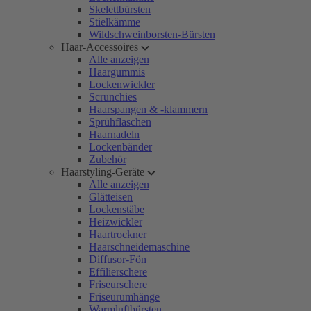
Skelettbürsten
Stielkämme
Wildschweinborsten-Bürsten
Haar-Accessoires
Alle anzeigen
Haargummis
Lockenwickler
Scrunchies
Haarspangen & -klammern
Sprühflaschen
Haarnadeln
Lockenbänder
Zubehör
Haarstyling-Geräte
Alle anzeigen
Glätteisen
Lockenstäbe
Heizwickler
Haartrockner
Haarschneidemaschine
Diffusor-Fön
Effilierschere
Friseurschere
Friseurumhänge
Warmluftbürsten