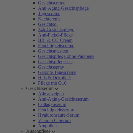
Gesichtscreme
Anti-Aging-Gesichtspflege
Tagescreme
Nachtcreme
Gesichtsöl
24h-Gesichtspflege
Anti-Pickel-Pflege
BB- & CC-Cream
Feuchtigkeitscreme
Gesichtsmasken
Gesichtspflege ohne Parabene
Gesichtspflegesets
Gesichtsspray
Getönte Tagescreme
Hals & Dekolleté
Pflege mit Q10
Gesichtsserum
Alle anzeigen
Anti-Aging-Gesichtsserum
Collagenserum
Feuchtigkeitsserum
Hyaluronsäure-Serum
Vitamin C Serum
Ampullen
Augenpflege