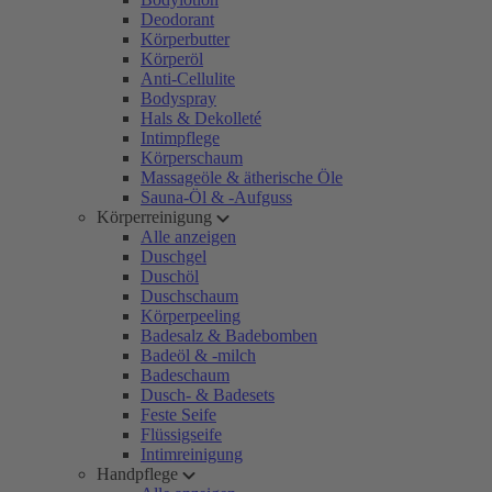
Deodorant
Körperbutter
Körperöl
Anti-Cellulite
Bodyspray
Hals & Dekolleté
Intimpflege
Körperschaum
Massageöle & ätherische Öle
Sauna-Öl & -Aufguss
Körperreinigung
Alle anzeigen
Duschgel
Duschöl
Duschschaum
Körperpeeling
Badesalz & Badebomben
Badeöl & -milch
Badeschaum
Dusch- & Badesets
Feste Seife
Flüssigseife
Intimreinigung
Handpflege