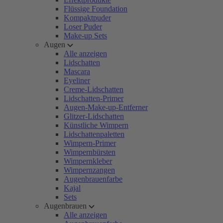
Flüssige Foundation
Kompaktpuder
Loser Puder
Make-up Sets
Augen
Alle anzeigen
Lidschatten
Mascara
Eyeliner
Creme-Lidschatten
Lidschatten-Primer
Augen-Make-up-Entferner
Glitzer-Lidschatten
Künstliche Wimpern
Lidschattenpaletten
Wimpern-Primer
Wimpernbürsten
Wimpernkleber
Wimpernzangen
Augenbrauenfarbe
Kajal
Sets
Augenbrauen
Alle anzeigen