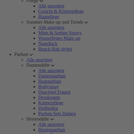
Pflege
Alle anzeigen
Gesicht & Körperpflege
Haarpflege
Sommer-Make-up und Trends
Alle anzeigen
Mists & Setting Sprays
Wasserfestes Make-up
Nagellack
Beach Hair stylen
Parfum
Alle anzeigen
Damendüfte
Alle anzeigen
Damenparfum
Haarparfum
Bodyspray
Duschgel Frauen
Deodorants
Körperpflege
Duftseifen
Parfum Sets Damen
Herrendüfte
Alle anzeigen
Herrenparfum