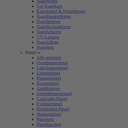
Nagelfeilen
Gel Nagellack
Kunstnägel & Nageldesign
Nagelhautentferner
Nagelknipser
Nagellackentferner
Nagelscheren
UV-Lampen
Nagelpflege
Nagelsets
Pinsel
Alle anzeigen
Foundationpinsel
Lidschattenpinsel
Lippenpinsel
Pinselreiniger
Rougepinsel
Applikatoren
Augenbrauenpinsel
Concealer-Pinsel
Eyelinerpinsel
Highlighter-Pinsel
Maskenpinsel
Pinselsets
Pinseltaschen