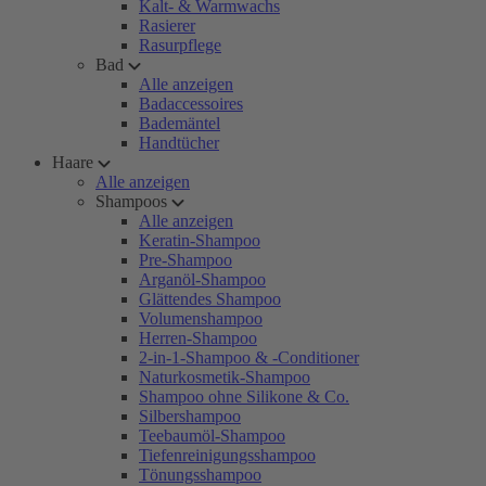
Kalt- & Warmwachs
Rasierer
Rasurpflege
Bad
Alle anzeigen
Badaccessoires
Bademäntel
Handtücher
Haare
Alle anzeigen
Shampoos
Alle anzeigen
Keratin-Shampoo
Pre-Shampoo
Arganöl-Shampoo
Glättendes Shampoo
Volumenshampoo
Herren-Shampoo
2-in-1-Shampoo & -Conditioner
Naturkosmetik-Shampoo
Shampoo ohne Silikone & Co.
Silbershampoo
Teebaumöl-Shampoo
Tiefenreinigungsshampoo
Tönungsshampoo