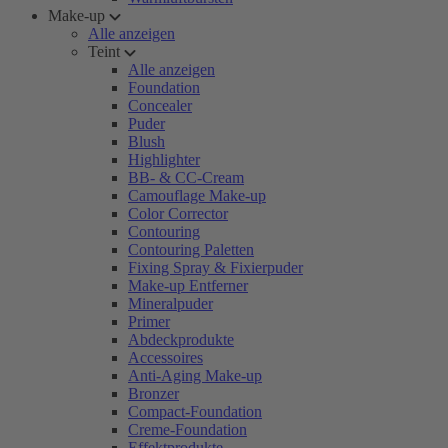
Make-up
Alle anzeigen
Teint
Alle anzeigen
Foundation
Concealer
Puder
Blush
Highlighter
BB- & CC-Cream
Camouflage Make-up
Color Corrector
Contouring
Contouring Paletten
Fixing Spray & Fixierpuder
Make-up Entferner
Mineralpuder
Primer
Abdeckprodukte
Accessoires
Anti-Aging Make-up
Bronzer
Compact-Foundation
Creme-Foundation
Effektprodukte