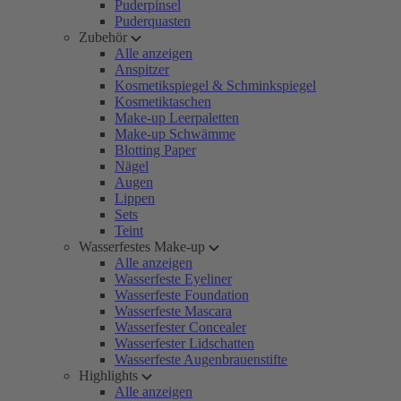
Puderpinsel
Puderquasten
Zubehör
Alle anzeigen
Anspitzer
Kosmetikspiegel & Schminkspiegel
Kosmetiktaschen
Make-up Leerpaletten
Make-up Schwämme
Blotting Paper
Nägel
Augen
Lippen
Sets
Teint
Wasserfestes Make-up
Alle anzeigen
Wasserfeste Eyeliner
Wasserfeste Foundation
Wasserfeste Mascara
Wasserfester Concealer
Wasserfester Lidschatten
Wasserfeste Augenbrauenstifte
Highlights
Alle anzeigen