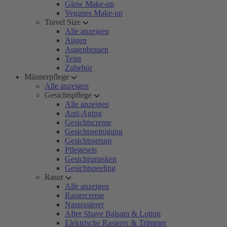
Glow Make-up
Veganes Make-up
Travel Size
Alle anzeigen
Augen
Augenbrauen
Teint
Zubehör
Männerpflege
Alle anzeigen
Gesichtspflege
Alle anzeigen
Anti-Aging
Gesichtscreme
Gesichtsreinigung
Gesichtsserum
Pflegesets
Gesichtsmasken
Gesichtspeeling
Rasur
Alle anzeigen
Rasiercreme
Nassrasierer
After Shave Balsam & Lotion
Elektrische Rasierer & Trimmer