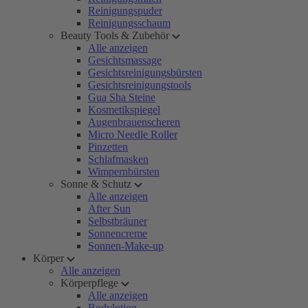
Reinigungspuder
Reinigungsschaum
Beauty Tools & Zubehör
Alle anzeigen
Gesichtsmassage
Gesichtsreinigungsbürsten
Gesichtsreinigungstools
Gua Sha Steine
Kosmetikspiegel
Augenbrauenscheren
Micro Needle Roller
Pinzetten
Schlafmasken
Wimpernbürsten
Sonne & Schutz
Alle anzeigen
After Sun
Selbstbräuner
Sonnencreme
Sonnen-Make-up
Körper
Alle anzeigen
Körperpflege
Alle anzeigen
Bodylotion