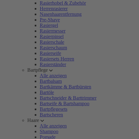
Rasierhobel & Zubehör
Herrenrasierer
Nasenhaarentfernung
Pre-Shave
Rasiergel
Rasiermesser
Rasierpinsel
Rasierschale
Rasierschaum
Rasierseife
Rasiersets Herren
Rasierständer
Bartpflege
Alle anzeigen
Bartbalsam
Bartkämme & Bartbürsten
Bartöle
Bartschneider & Barttrimmer
Bartseife & Bartshampoo
Bartpflegesets
Bartscheren
Haare
Alle anzeigen
Shampoo
Pomade