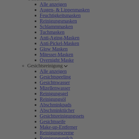
Alle anzeigen
Augen- & Lippenmasken
Feuchtigkeitsmasken
Reinigungsmasken
Schlammmasken
Tuchmasken
Anti-Aging-Masken
Anti-Pickel-Masken
Glow Masken
Mitesser-Masken
Overnight Maske
Gesichtsreinigung
Alle anzeigen
Gesichtspeeling
Gesichtswasser
Mizellenwasser
Reinigungsgel
Reinigungsöl
Abschminkpads
Abschminktücher
Gesichtsreinigungssets
Gesichtsseife
Make-up-Entferner
Reinigungscreme
Reinigungsmilch