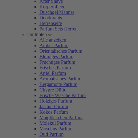
After Shave
Körperpflege
Duschgel Männer
Deodorants
Herrenseife
Parfum Sets Herren
Duftnoten
Alle anzeigen
Amber Parfum
Orientalisches Parfum
Blumiges Parfum
Fruchtiges Parfum
Frisches Parfum
Apfel Parfum
Aromatisches Parfum
Bergamotte Parfum
Chypre Düfte
Frische Wäsche Parfum
Holziges Parfum
Jasmin Parfum
Kokos Parfum
Maiglöckchen Parfum
Molekül Parfum
Moschus Parfum
Oud Parfum