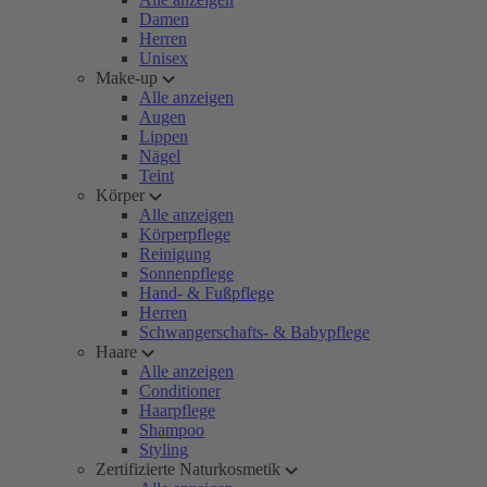
Damen
Herren
Unisex
Make-up
Alle anzeigen
Augen
Lippen
Nägel
Teint
Körper
Alle anzeigen
Körperpflege
Reinigung
Sonnenpflege
Hand- & Fußpflege
Herren
Schwangerschafts- & Babypflege
Haare
Alle anzeigen
Conditioner
Haarpflege
Shampoo
Styling
Zertifizierte Naturkosmetik