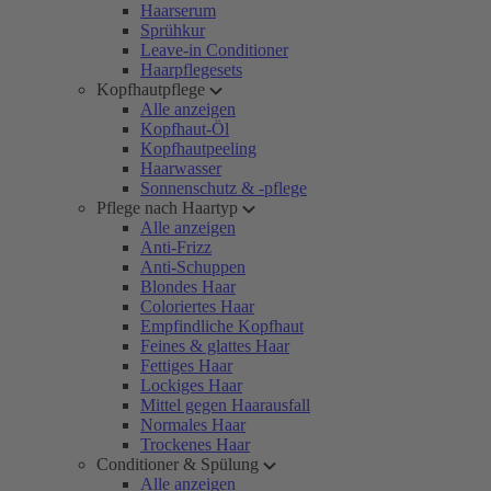
Haarserum
Sprühkur
Leave-in Conditioner
Haarpflegesets
Kopfhautpflege
Alle anzeigen
Kopfhaut-Öl
Kopfhautpeeling
Haarwasser
Sonnenschutz & -pflege
Pflege nach Haartyp
Alle anzeigen
Anti-Frizz
Anti-Schuppen
Blondes Haar
Coloriertes Haar
Empfindliche Kopfhaut
Feines & glattes Haar
Fettiges Haar
Lockiges Haar
Mittel gegen Haarausfall
Normales Haar
Trockenes Haar
Conditioner & Spülung
Alle anzeigen