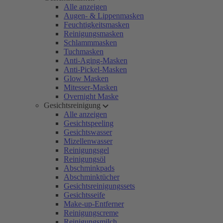
Alle anzeigen
Augen- & Lippenmasken
Feuchtigkeitsmasken
Reinigungsmasken
Schlammmasken
Tuchmasken
Anti-Aging-Masken
Anti-Pickel-Masken
Glow Masken
Mitesser-Masken
Overnight Maske
Gesichtsreinigung
Alle anzeigen
Gesichtspeeling
Gesichtswasser
Mizellenwasser
Reinigungsgel
Reinigungsöl
Abschminkpads
Abschminktücher
Gesichtsreinigungssets
Gesichtsseife
Make-up-Entferner
Reinigungscreme
Reinigungsmilch