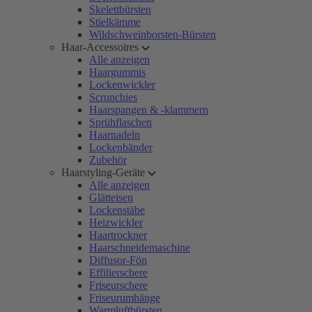
Skelettbürsten
Stielkämme
Wildschweinborsten-Bürsten
Haar-Accessoires
Alle anzeigen
Haargummis
Lockenwickler
Scrunchies
Haarspangen & -klammern
Sprühflaschen
Haarnadeln
Lockenbänder
Zubehör
Haarstyling-Geräte
Alle anzeigen
Glätteisen
Lockenstäbe
Heizwickler
Haartrockner
Haarschneidemaschine
Diffusor-Fön
Effilierschere
Friseurschere
Friseurumhänge
Warmluftbürsten