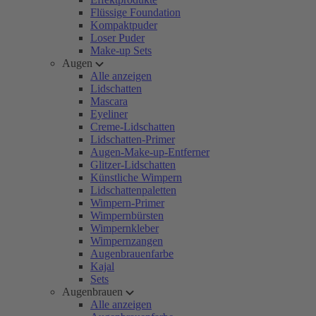
Flüssige Foundation
Kompaktpuder
Loser Puder
Make-up Sets
Augen
Alle anzeigen
Lidschatten
Mascara
Eyeliner
Creme-Lidschatten
Lidschatten-Primer
Augen-Make-up-Entferner
Glitzer-Lidschatten
Künstliche Wimpern
Lidschattenpaletten
Wimpern-Primer
Wimpernbürsten
Wimpernkleber
Wimpernzangen
Augenbrauenfarbe
Kajal
Sets
Augenbrauen
Alle anzeigen