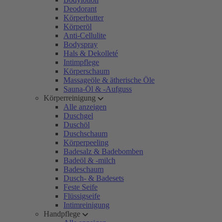
Deodorant
Körperbutter
Körperöl
Anti-Cellulite
Bodyspray
Hals & Dekolleté
Intimpflege
Körperschaum
Massageöle & ätherische Öle
Sauna-Öl & -Aufguss
Körperreinigung
Alle anzeigen
Duschgel
Duschöl
Duschschaum
Körperpeeling
Badesalz & Badebomben
Badeöl & -milch
Badeschaum
Dusch- & Badesets
Feste Seife
Flüssigseife
Intimreinigung
Handpflege