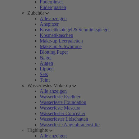
Puderpinsel
Puderquasten
Zubehör
Alle anzeigen
Anspitzer
Kosmetikspiegel & Schminkspiegel
Kosmetiktaschen
Make-up Leerpaletten
Make-up Schwämme
Blotting Paper
Nägel
Augen
Lippen
Sets
Teint
Wasserfestes Make-up
Alle anzeigen
Wasserfeste Eyeliner
Wasserfeste Foundation
Wasserfeste Mascara
Wasserfester Concealer
Wasserfester Lidschatten
Wasserfeste Augenbrauenstifte
Highlights
Alle anzeigen