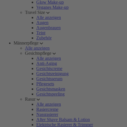
Glow Make-up
Veganes Make-up
Travel Size
Alle anzeigen
Augen
Augenbrauen
Teint
Zubehör
Männerpflege
Alle anzeigen
Gesichtspflege
Alle anzeigen
Anti-Aging
Gesichtscreme
Gesichtsreinigung
Gesichtsserum
Pflegesets
Gesichtsmasken
Gesichtspeeling
Rasur
Alle anzeigen
Rasiercreme
Nassrasierer
After Shave Balsam & Lotion
Elektrische Rasierer & Trimmer