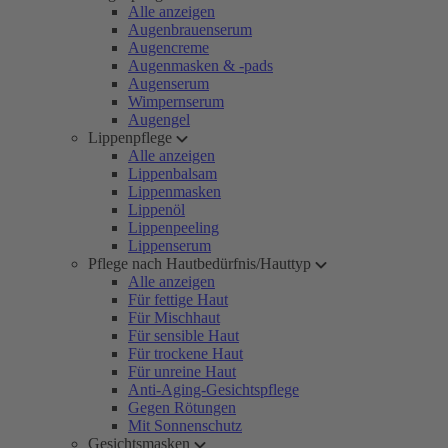
Alle anzeigen
Augenbrauenserum
Augencreme
Augenmasken & -pads
Augenserum
Wimpernserum
Augengel
Lippenpflege
Alle anzeigen
Lippenbalsam
Lippenmasken
Lippenöl
Lippenpeeling
Lippenserum
Pflege nach Hautbedürfnis/Hauttyp
Alle anzeigen
Für fettige Haut
Für Mischhaut
Für sensible Haut
Für trockene Haut
Für unreine Haut
Anti-Aging-Gesichtspflege
Gegen Rötungen
Mit Sonnenschutz
Gesichtsmasken