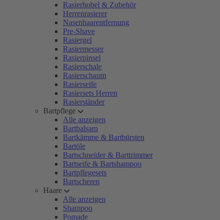
Rasierhobel & Zubehör
Herrenrasierer
Nasenhaarentfernung
Pre-Shave
Rasiergel
Rasiermesser
Rasierpinsel
Rasierschale
Rasierschaum
Rasierseife
Rasiersets Herren
Rasierständer
Bartpflege
Alle anzeigen
Bartbalsam
Bartkämme & Bartbürsten
Bartöle
Bartschneider & Barttrimmer
Bartseife & Bartshampoo
Bartpflegesets
Bartscheren
Haare
Alle anzeigen
Shampoo
Pomade