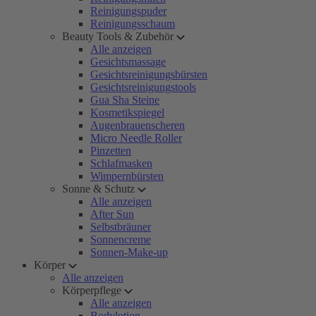
Reinigungspuder
Reinigungsschaum
Beauty Tools & Zubehör
Alle anzeigen
Gesichtsmassage
Gesichtsreinigungsbürsten
Gesichtsreinigungstools
Gua Sha Steine
Kosmetikspiegel
Augenbrauenscheren
Micro Needle Roller
Pinzetten
Schlafmasken
Wimpernbürsten
Sonne & Schutz
Alle anzeigen
After Sun
Selbstbräuner
Sonnencreme
Sonnen-Make-up
Körper
Alle anzeigen
Körperpflege
Alle anzeigen
Bodylotion