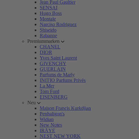
Jean Paul Gaultier
SENSAI
Hugo Boss
Montale
Narciso Rodriguez
Shiseido
Rabanne
Premiummarken
CHANEL
DIOR
Yves Saint Laurent
GIVENCHY
GUERLAIN
Parfums de Marly
INITIO Parfums Privés
La Mer
Tom Ford
EISENBERG
Neu
Maison Francis Kurkdjian
Penhaligon's
Widian
New Notes
IRÄYE
NEST NEW YORK