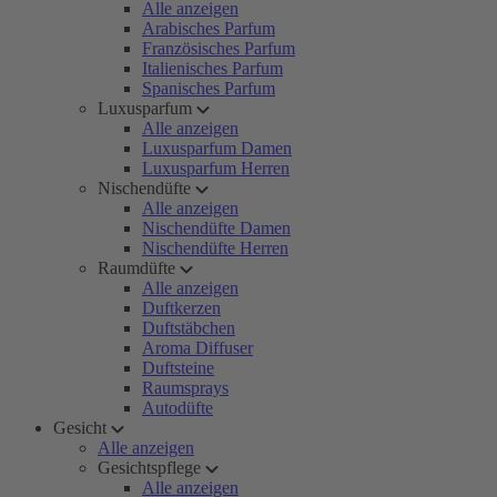
Alle anzeigen
Arabisches Parfum
Französisches Parfum
Italienisches Parfum
Spanisches Parfum
Luxusparfum
Alle anzeigen
Luxusparfum Damen
Luxusparfum Herren
Nischendüfte
Alle anzeigen
Nischendüfte Damen
Nischendüfte Herren
Raumdüfte
Alle anzeigen
Duftkerzen
Duftstäbchen
Aroma Diffuser
Duftsteine
Raumsprays
Autodüfte
Gesicht
Alle anzeigen
Gesichtspflege
Alle anzeigen