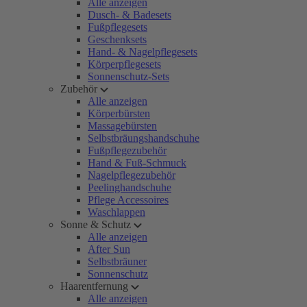
Alle anzeigen
Dusch- & Badesets
Fußpflegesets
Geschenksets
Hand- & Nagelpflegesets
Körperpflegesets
Sonnenschutz-Sets
Zubehör
Alle anzeigen
Körperbürsten
Massagebürsten
Selbstbräungshandschuhe
Fußpflegezubehör
Hand & Fuß-Schmuck
Nagelpflegezubehör
Peelinghandschuhe
Pflege Accessoires
Waschlappen
Sonne & Schutz
Alle anzeigen
After Sun
Selbstbräuner
Sonnenschutz
Haarentfernung
Alle anzeigen