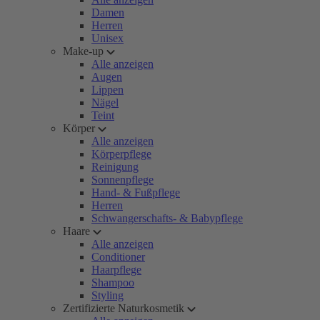
Damen
Herren
Unisex
Make-up
Alle anzeigen
Augen
Lippen
Nägel
Teint
Körper
Alle anzeigen
Körperpflege
Reinigung
Sonnenpflege
Hand- & Fußpflege
Herren
Schwangerschafts- & Babypflege
Haare
Alle anzeigen
Conditioner
Haarpflege
Shampoo
Styling
Zertifizierte Naturkosmetik