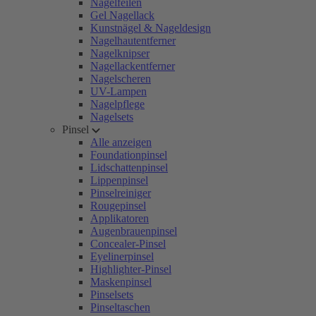
Nagelfeilen
Gel Nagellack
Kunstnägel & Nageldesign
Nagelhautentferner
Nagelknipser
Nagellackentferner
Nagelscheren
UV-Lampen
Nagelpflege
Nagelsets
Pinsel
Alle anzeigen
Foundationpinsel
Lidschattenpinsel
Lippenpinsel
Pinselreiniger
Rougepinsel
Applikatoren
Augenbrauenpinsel
Concealer-Pinsel
Eyelinerpinsel
Highlighter-Pinsel
Maskenpinsel
Pinselsets
Pinseltaschen