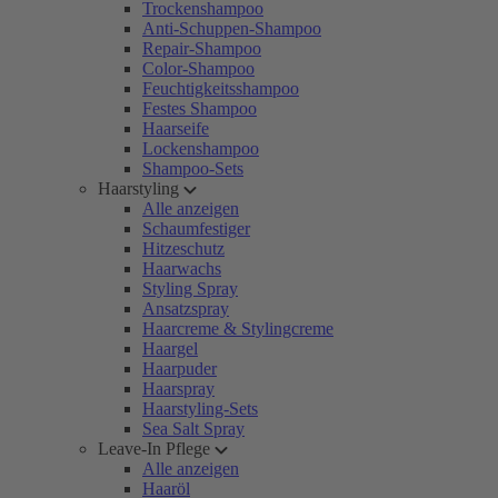
Trockenshampoo
Anti-Schuppen-Shampoo
Repair-Shampoo
Color-Shampoo
Feuchtigkeitsshampoo
Festes Shampoo
Haarseife
Lockenshampoo
Shampoo-Sets
Haarstyling
Alle anzeigen
Schaumfestiger
Hitzeschutz
Haarwachs
Styling Spray
Ansatzspray
Haarcreme & Stylingcreme
Haargel
Haarpuder
Haarspray
Haarstyling-Sets
Sea Salt Spray
Leave-In Pflege
Alle anzeigen
Haaröl