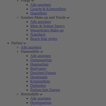
Pflege
Alle anzeigen
Gesicht & Körperpflege
Haarpflege
Sommer-Make-up und Trends
Alle anzeigen
Mists & Setting Sprays
Wasserfestes Make-up
Nagellack
Beach Hair stylen
Parfum
Alle anzeigen
Damendüfte
Alle anzeigen
Damenparfum
Haarparfum
Bodyspray
Duschgel Frauen
Deodorants
Körperpflege
Duftseifen
Parfum Sets Damen
Herrendüfte
Alle anzeigen
Herrenparfum