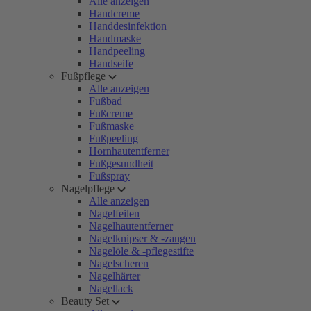
Alle anzeigen
Handcreme
Handdesinfektion
Handmaske
Handpeeling
Handseife
Fußpflege
Alle anzeigen
Fußbad
Fußcreme
Fußmaske
Fußpeeling
Hornhautentferner
Fußgesundheit
Fußspray
Nagelpflege
Alle anzeigen
Nagelfeilen
Nagelhautentferner
Nagelknipser & -zangen
Nagelöle & -pflegestifte
Nagelscheren
Nagelhärter
Nagellack
Beauty Set