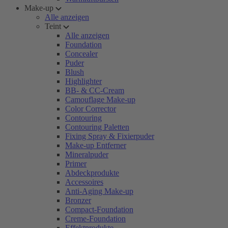
Make-up
Alle anzeigen
Teint
Alle anzeigen
Foundation
Concealer
Puder
Blush
Highlighter
BB- & CC-Cream
Camouflage Make-up
Color Corrector
Contouring
Contouring Paletten
Fixing Spray & Fixierpuder
Make-up Entferner
Mineralpuder
Primer
Abdeckprodukte
Accessoires
Anti-Aging Make-up
Bronzer
Compact-Foundation
Creme-Foundation
Effektprodukte