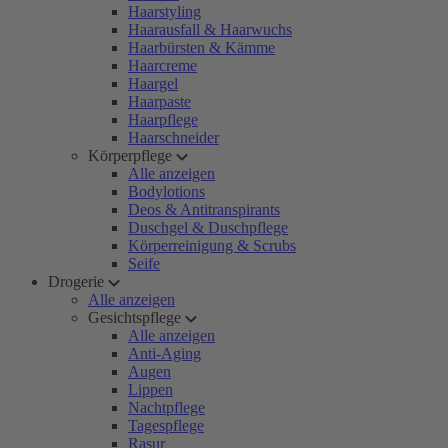
Haarstyling
Haarausfall & Haarwuchs
Haarbürsten & Kämme
Haarcreme
Haargel
Haarpaste
Haarpflege
Haarschneider
Körperpflege
Alle anzeigen
Bodylotions
Deos & Antitranspirants
Duschgel & Duschpflege
Körperreinigung & Scrubs
Seife
Drogerie
Alle anzeigen
Gesichtspflege
Alle anzeigen
Anti-Aging
Augen
Lippen
Nachtpflege
Tagespflege
Rasur