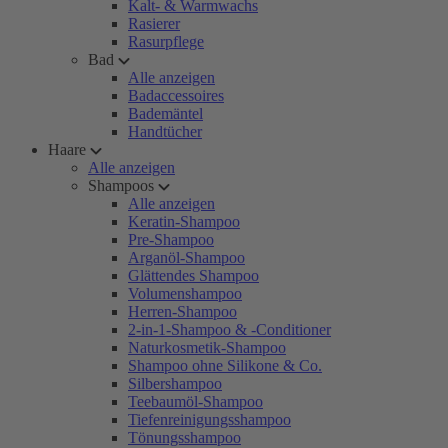
Kalt- & Warmwachs
Rasierer
Rasurpflege
Bad
Alle anzeigen
Badaccessoires
Bademäntel
Handtücher
Haare
Alle anzeigen
Shampoos
Alle anzeigen
Keratin-Shampoo
Pre-Shampoo
Arganöl-Shampoo
Glättendes Shampoo
Volumenshampoo
Herren-Shampoo
2-in-1-Shampoo & -Conditioner
Naturkosmetik-Shampoo
Shampoo ohne Silikone & Co.
Silbershampoo
Teebaumöl-Shampoo
Tiefenreinigungsshampoo
Tönungsshampoo