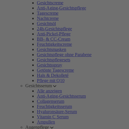
Gesichtscreme
Anti-Aging-Gesichtspflege
Tagescreme
Nachtcreme
Gesichtsöl
24h-Gesichtspflege
Anti-Pickel-Pflege
BB- & CC-Cream
Feuchtigkeitscreme
Gesichtsmasken
Gesichtspflege ohne Parabene
Gesichtspflegesets
Gesichtsspray
Getönte Tagescreme
Hals & Dekolleté
Pflege mit Q10
Gesichtsserum
Alle anzeigen
Anti-Aging-Gesichtsserum
Collagenserum
Feuchtigkeitsserum
Hyaluronsäure-Serum
Vitamin C Serum
Ampullen
Augenpflege