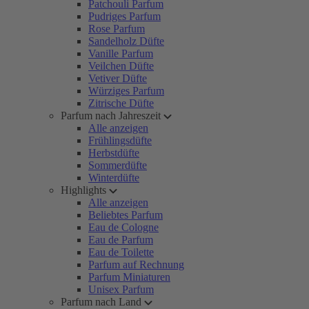
Patchouli Parfum
Pudriges Parfum
Rose Parfum
Sandelholz Düfte
Vanille Parfum
Veilchen Düfte
Vetiver Düfte
Würziges Parfum
Zitrische Düfte
Parfum nach Jahreszeit
Alle anzeigen
Frühlingsdüfte
Herbstdüfte
Sommerdüfte
Winterdüfte
Highlights
Alle anzeigen
Beliebtes Parfum
Eau de Cologne
Eau de Parfum
Eau de Toilette
Parfum auf Rechnung
Parfum Miniaturen
Unisex Parfum
Parfum nach Land