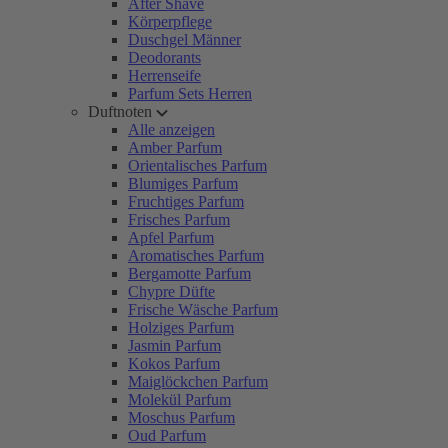
After Shave
Körperpflege
Duschgel Männer
Deodorants
Herrenseife
Parfum Sets Herren
Duftnoten
Alle anzeigen
Amber Parfum
Orientalisches Parfum
Blumiges Parfum
Fruchtiges Parfum
Frisches Parfum
Apfel Parfum
Aromatisches Parfum
Bergamotte Parfum
Chypre Düfte
Frische Wäsche Parfum
Holziges Parfum
Jasmin Parfum
Kokos Parfum
Maiglöckchen Parfum
Molekül Parfum
Moschus Parfum
Oud Parfum