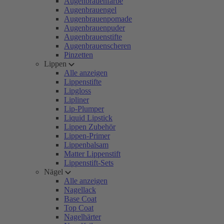
Augenbrauenfarbe
Augenbrauengel
Augenbrauenpomade
Augenbrauenpuder
Augenbrauenstifte
Augenbrauenscheren
Pinzetten
Lippen
Alle anzeigen
Lippenstifte
Lipgloss
Lipliner
Lip-Plumper
Liquid Lipstick
Lippen Zubehör
Lippen-Primer
Lippenbalsam
Matter Lippenstift
Lippenstift-Sets
Nägel
Alle anzeigen
Nagellack
Base Coat
Top Coat
Nagelhärter