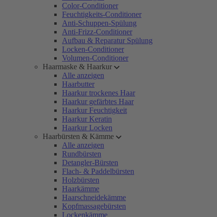
Color-Conditioner
Feuchtigkeits-Conditioner
Anti-Schuppen-Spülung
Anti-Frizz-Conditioner
Aufbau & Reparatur Spülung
Locken-Conditioner
Volumen-Conditioner
Haarmaske & Haarkur
Alle anzeigen
Haarbutter
Haarkur trockenes Haar
Haarkur gefärbtes Haar
Haarkur Feuchtigkeit
Haarkur Keratin
Haarkur Locken
Haarbürsten & Kämme
Alle anzeigen
Rundbürsten
Detangler-Bürsten
Flach- & Paddelbürsten
Holzbürsten
Haarkämme
Haarschneidekämme
Kopfmassagebürsten
Lockenkämme