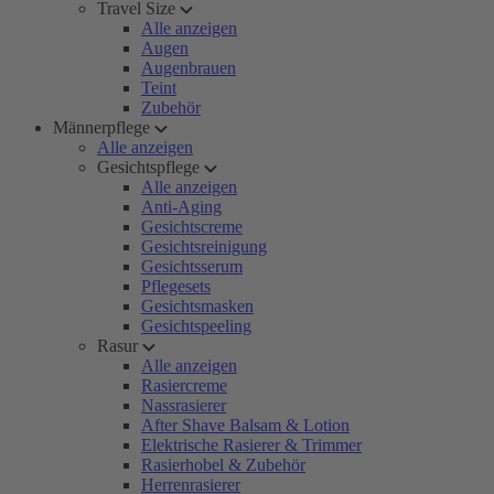
Travel Size
Alle anzeigen
Augen
Augenbrauen
Teint
Zubehör
Männerpflege
Alle anzeigen
Gesichtspflege
Alle anzeigen
Anti-Aging
Gesichtscreme
Gesichtsreinigung
Gesichtsserum
Pflegesets
Gesichtsmasken
Gesichtspeeling
Rasur
Alle anzeigen
Rasiercreme
Nassrasierer
After Shave Balsam & Lotion
Elektrische Rasierer & Trimmer
Rasierhobel & Zubehör
Herrenrasierer