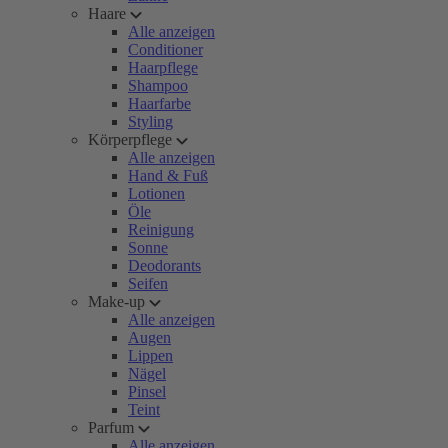
Haare
Alle anzeigen
Conditioner
Haarpflege
Shampoo
Haarfarbe
Styling
Körperpflege
Alle anzeigen
Hand & Fuß
Lotionen
Öle
Reinigung
Sonne
Deodorants
Seifen
Make-up
Alle anzeigen
Augen
Lippen
Nägel
Pinsel
Teint
Parfum
Alle anzeigen