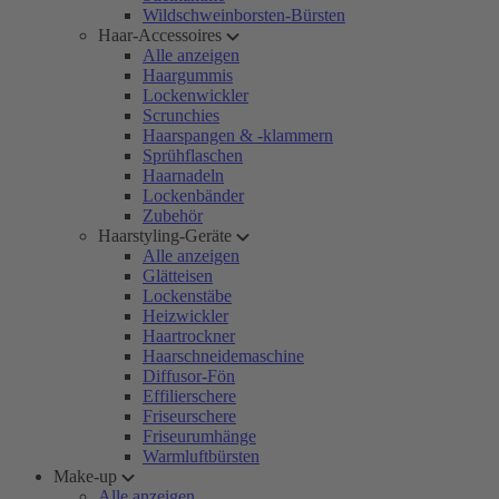
Wildschweinborsten-Bürsten
Haar-Accessoires
Alle anzeigen
Haargummis
Lockenwickler
Scrunchies
Haarspangen & -klammern
Sprühflaschen
Haarnadeln
Lockenbänder
Zubehör
Haarstyling-Geräte
Alle anzeigen
Glätteisen
Lockenstäbe
Heizwickler
Haartrockner
Haarschneidemaschine
Diffusor-Fön
Effilierschere
Friseurschere
Friseurumhänge
Warmluftbürsten
Make-up
Alle anzeigen