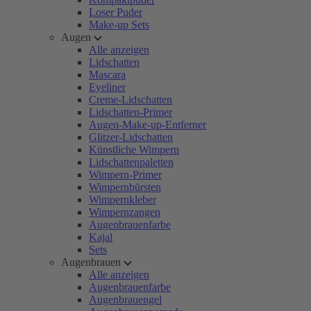
Loser Puder
Make-up Sets
Augen
Alle anzeigen
Lidschatten
Mascara
Eyeliner
Creme-Lidschatten
Lidschatten-Primer
Augen-Make-up-Entferner
Glitzer-Lidschatten
Künstliche Wimpern
Lidschattenpaletten
Wimpern-Primer
Wimpernbürsten
Wimpernkleber
Wimpernzangen
Augenbrauenfarbe
Kajal
Sets
Augenbrauen
Alle anzeigen
Augenbrauenfarbe
Augenbrauengel