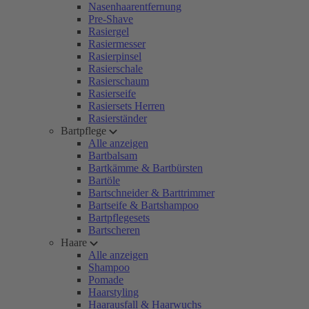
Nasenhaarentfernung
Pre-Shave
Rasiergel
Rasiermesser
Rasierpinsel
Rasierschale
Rasierschaum
Rasierseife
Rasiersets Herren
Rasierständer
Bartpflege
Alle anzeigen
Bartbalsam
Bartkämme & Bartbürsten
Bartöle
Bartschneider & Barttrimmer
Bartseife & Bartshampoo
Bartpflegesets
Bartscheren
Haare
Alle anzeigen
Shampoo
Pomade
Haarstyling
Haarausfall & Haarwuchs