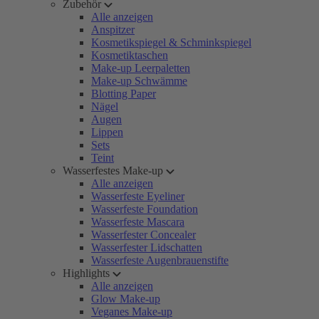
Zubehör
Alle anzeigen
Anspitzer
Kosmetikspiegel & Schminkspiegel
Kosmetiktaschen
Make-up Leerpaletten
Make-up Schwämme
Blotting Paper
Nägel
Augen
Lippen
Sets
Teint
Wasserfestes Make-up
Alle anzeigen
Wasserfeste Eyeliner
Wasserfeste Foundation
Wasserfeste Mascara
Wasserfester Concealer
Wasserfester Lidschatten
Wasserfeste Augenbrauenstifte
Highlights
Alle anzeigen
Glow Make-up
Veganes Make-up