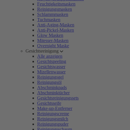
Feuchtigkeitsmasken
Reinigungsmasken
Schlammmasken
Tuchmasken
Anti-Aging-Masken
Anti-Pickel-Masken
Glow Masken
Mitesser-Masken
Overnight Maske
Gesichtsreinigung
Alle anzeigen
Gesichtspeeling
Gesichtswasser
Mizellenwasser
Reinigungsgel
Reinigungsöl
Abschminkpads
Abschminktücher
Gesichtsreinigungssets
Gesichtsseife
Make-up-Entferner
Reinigungscreme
Reinigungsmilch
Reinigungspuder
Reinigungsschaum