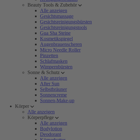
Beauty Tools & Zubehör
Alle anzeigen
Gesichtsmassage
Gesichtsreinigungsbürsten
Gesichtsreinigungstools
Gua Sha Steine
Kosmetikspiegel
Augenbrauenscheren
Micro Needle Roller
Pinzetten
Schlafmasken
Wimpernbürsten
Sonne & Schutz
Alle anzeigen
After Sun
Selbstbräuner
Sonnencreme
Sonnen-Make-up
Körper
Alle anzeigen
Körperpflege
Alle anzeigen
Bodylotion
Deodorant
Körperbutter