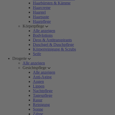
Haarbürsten & Kämme
Haarcreme
Haargel
Haarpaste
Haarpflege
Körperpflege
Alle anzeigen
Bodylotions
Deos & Antitranspirants
Duschgel & Duschpflege
Körperreinigung & Scrubs
Seife
Drogerie
Alle anzeigen
Gesichtspflege
Alle anzeigen
Anti-Aging
Augen
Lippen
Nachtpflege
Tagespflege
Rasur
Reinigung
Sonne
Zähne