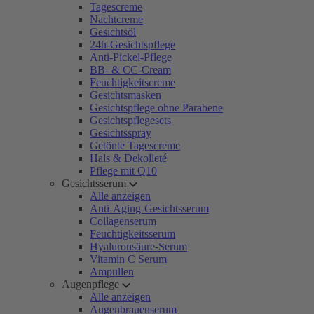
Tagescreme
Nachtcreme
Gesichtsöl
24h-Gesichtspflege
Anti-Pickel-Pflege
BB- & CC-Cream
Feuchtigkeitscreme
Gesichtsmasken
Gesichtspflege ohne Parabene
Gesichtspflegesets
Gesichtsspray
Getönte Tagescreme
Hals & Dekolleté
Pflege mit Q10
Gesichtsserum
Alle anzeigen
Anti-Aging-Gesichtsserum
Collagenserum
Feuchtigkeitsserum
Hyaluronsäure-Serum
Vitamin C Serum
Ampullen
Augenpflege
Alle anzeigen
Augenbrauenserum