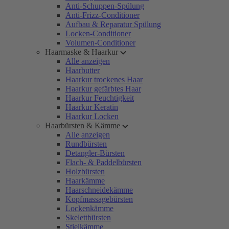
Anti-Schuppen-Spülung
Anti-Frizz-Conditioner
Aufbau & Reparatur Spülung
Locken-Conditioner
Volumen-Conditioner
Haarmaske & Haarkur
Alle anzeigen
Haarbutter
Haarkur trockenes Haar
Haarkur gefärbtes Haar
Haarkur Feuchtigkeit
Haarkur Keratin
Haarkur Locken
Haarbürsten & Kämme
Alle anzeigen
Rundbürsten
Detangler-Bürsten
Flach- & Paddelbürsten
Holzbürsten
Haarkämme
Haarschneidekämme
Kopfmassagebürsten
Lockenkämme
Skelettbürsten
Stielkämme