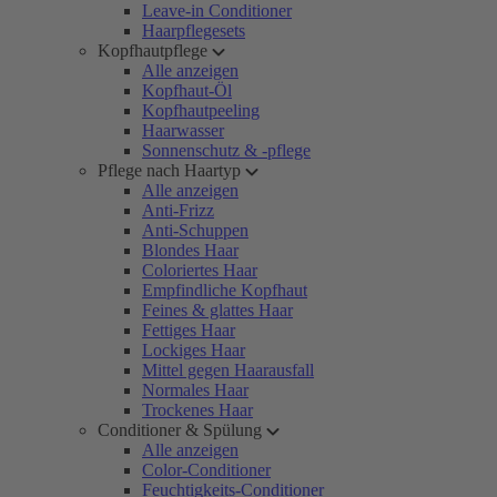
Leave-in Conditioner
Haarpflegesets
Kopfhautpflege
Alle anzeigen
Kopfhaut-Öl
Kopfhautpeeling
Haarwasser
Sonnenschutz & -pflege
Pflege nach Haartyp
Alle anzeigen
Anti-Frizz
Anti-Schuppen
Blondes Haar
Coloriertes Haar
Empfindliche Kopfhaut
Feines & glattes Haar
Fettiges Haar
Lockiges Haar
Mittel gegen Haarausfall
Normales Haar
Trockenes Haar
Conditioner & Spülung
Alle anzeigen
Color-Conditioner
Feuchtigkeits-Conditioner