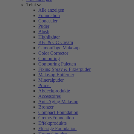
Teint
Alle anzeigen
Foundation
Concealer
Puder
Blush
Highlighter
BB- & CC-Cream
Camouflage Make-up
Color Corrector
Contouring
Contouring Paletten
Fixing Spray & Fixierpuder
Make-up Entferner
Mineralpuder
Primer
Abdeckprodukte
Accessoires
Anti-Aging Make-up
Bronzer
Compact-Foundation
Creme-Foundation
Effektprodukte
Flüssige Foundation
Kompaktpuder