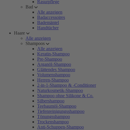
Rasurpflege
Bad
Alle anzeigen
Badaccessoires
Bademäntel
Handtücher
Haare
Alle anzeigen
Shampoos
Alle anzeigen
Keratin-Shampoo
Pre-Shampoo
Arganöl-Shampoo
Glättendes Shampoo
Volumenshampoo
Herren-Shampoo
2-in-1-Shampoo & -Conditioner
Naturkosmetik-Shampoo
Shampoo ohne Silikone & Co.
Silbershampoo
Teebaumöl-Shampoo
Tiefenreinigungsshampoo
Tönungsshampoo
Trockenshampoo
Anti-Schuppen-Shampoo