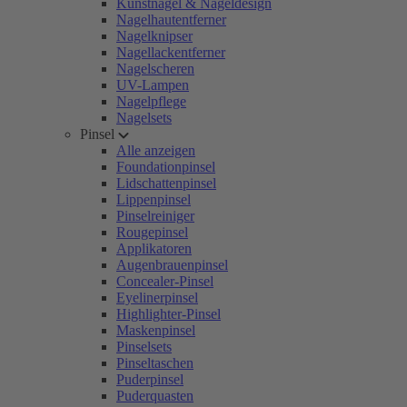
Kunstnägel & Nageldesign
Nagelhautentferner
Nagelknipser
Nagellackentferner
Nagelscheren
UV-Lampen
Nagelpflege
Nagelsets
Pinsel
Alle anzeigen
Foundationpinsel
Lidschattenpinsel
Lippenpinsel
Pinselreiniger
Rougepinsel
Applikatoren
Augenbrauenpinsel
Concealer-Pinsel
Eyelinerpinsel
Highlighter-Pinsel
Maskenpinsel
Pinselsets
Pinseltaschen
Puderpinsel
Puderquasten