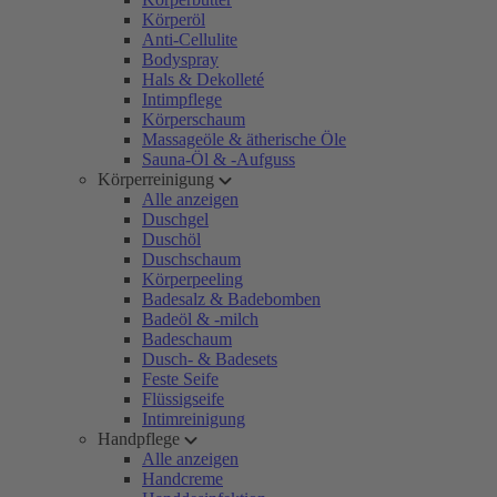
Körperöl
Anti-Cellulite
Bodyspray
Hals & Dekolleté
Intimpflege
Körperschaum
Massageöle & ätherische Öle
Sauna-Öl & -Aufguss
Körperreinigung
Alle anzeigen
Duschgel
Duschöl
Duschschaum
Körperpeeling
Badesalz & Badebomben
Badeöl & -milch
Badeschaum
Dusch- & Badesets
Feste Seife
Flüssigseife
Intimreinigung
Handpflege
Alle anzeigen
Handcreme