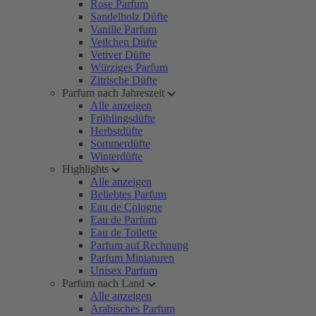
Rose Parfum
Sandelholz Düfte
Vanille Parfum
Veilchen Düfte
Vetiver Düfte
Würziges Parfum
Zitrische Düfte
Parfum nach Jahreszeit
Alle anzeigen
Frühlingsdüfte
Herbstdüfte
Sommerdüfte
Winterdüfte
Highlights
Alle anzeigen
Beliebtes Parfum
Eau de Cologne
Eau de Parfum
Eau de Toilette
Parfum auf Rechnung
Parfum Miniaturen
Unisex Parfum
Parfum nach Land
Alle anzeigen
Arabisches Parfum