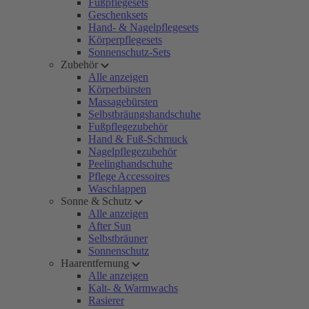
Fußpflegesets
Geschenksets
Hand- & Nagelpflegesets
Körperpflegesets
Sonnenschutz-Sets
Zubehör
Alle anzeigen
Körperbürsten
Massagebürsten
Selbstbräungshandschuhe
Fußpflegezubehör
Hand & Fuß-Schmuck
Nagelpflegezubehör
Peelinghandschuhe
Pflege Accessoires
Waschlappen
Sonne & Schutz
Alle anzeigen
After Sun
Selbstbräuner
Sonnenschutz
Haarentfernung
Alle anzeigen
Kalt- & Warmwachs
Rasierer