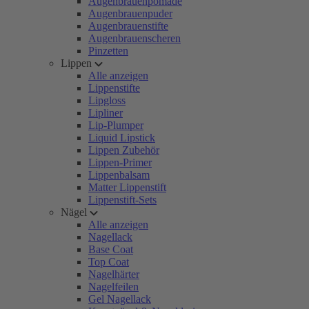
Augenbrauenpomade
Augenbrauenpuder
Augenbrauenstifte
Augenbrauenscheren
Pinzetten
Lippen
Alle anzeigen
Lippenstifte
Lipgloss
Lipliner
Lip-Plumper
Liquid Lipstick
Lippen Zubehör
Lippen-Primer
Lippenbalsam
Matter Lippenstift
Lippenstift-Sets
Nägel
Alle anzeigen
Nagellack
Base Coat
Top Coat
Nagelhärter
Nagelfeilen
Gel Nagellack