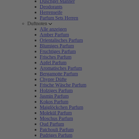
Duschgel Männer
Deodorants
Herrenseife
Parfum Sets Herren
Duftnoten
Alle anzeigen
Amber Parfum
Orientalisches Parfum
Blumiges Parfum
Fruchtiges Parfum
Frisches Parfum
Apfel Parfum
Aromatisches Parfum
Bergamotte Parfum
Chypre Düfte
Frische Wäsche Parfum
Holziges Parfum
Jasmin Parfum
Kokos Parfum
Maiglöckchen Parfum
Molekül Parfum
Moschus Parfum
Oud Parfum
Patchouli Parfum
Pudriges Parfum