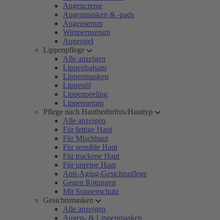
Augencreme
Augenmasken & -pads
Augenserum
Wimpernserum
Augengel
Lippenpflege
Alle anzeigen
Lippenbalsam
Lippenmasken
Lippenöl
Lippenpeeling
Lippenserum
Pflege nach Hautbedürfnis/Hauttyp
Alle anzeigen
Für fettige Haut
Für Mischhaut
Für sensible Haut
Für trockene Haut
Für unreine Haut
Anti-Aging-Gesichtspflege
Gegen Rötungen
Mit Sonnenschutz
Gesichtsmasken
Alle anzeigen
Augen- & Lippenmasken