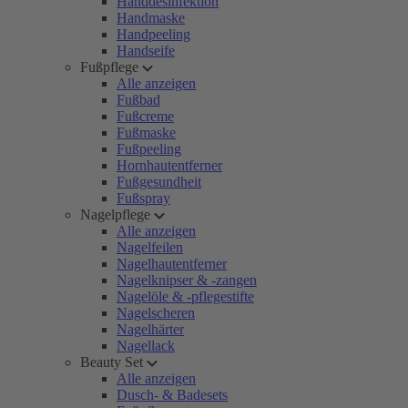
Handdesinfektion
Handmaske
Handpeeling
Handseife
Fußpflege
Alle anzeigen
Fußbad
Fußcreme
Fußmaske
Fußpeeling
Hornhautentferner
Fußgesundheit
Fußspray
Nagelpflege
Alle anzeigen
Nagelfeilen
Nagelhautentferner
Nagelknipser & -zangen
Nagelöle & -pflegestifte
Nagelscheren
Nagelhärter
Nagellack
Beauty Set
Alle anzeigen
Dusch- & Badesets