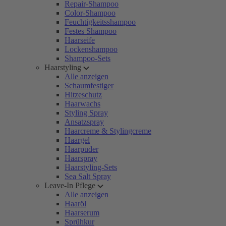
Repair-Shampoo
Color-Shampoo
Feuchtigkeitsshampoo
Festes Shampoo
Haarseife
Lockenshampoo
Shampoo-Sets
Haarstyling
Alle anzeigen
Schaumfestiger
Hitzeschutz
Haarwachs
Styling Spray
Ansatzspray
Haarcreme & Stylingcreme
Haargel
Haarpuder
Haarspray
Haarstyling-Sets
Sea Salt Spray
Leave-In Pflege
Alle anzeigen
Haaröl
Haarserum
Sprühkur