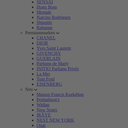
SENSAI
Hugo Boss
Montale
Narciso Rodriguez
Shiseido
Rabanne
Premiummarken
CHANEL
DIOR
Yves Saint Laurent
GIVENCHY
GUERLAIN
Parfums de Marly
INITIO Parfums Privés
La Mer
Tom Ford
EISENBERG
Neu
Maison Francis Kurkdjian
Penhaligon's
Widian
New Notes
IRÄYE
NEST NEW YORK
Ouai