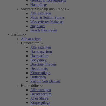
Gesicht & Körperpflege
Haarpflege
Sommer-Make-up und Trends
Alle anzeigen
Mists & Setting Sprays
Wasserfestes Make-up
Nagellack
Beach Hair stylen
Parfum
Alle anzeigen
Damendüfte
Alle anzeigen
Damenparfum
Haarparfum
Bodyspray
Duschgel Frauen
Deodorants
Körperpflege
Duftseifen
Parfum Sets Damen
Herrendüfte
Alle anzeigen
Herrenparfum
After Shave
Körperpflege