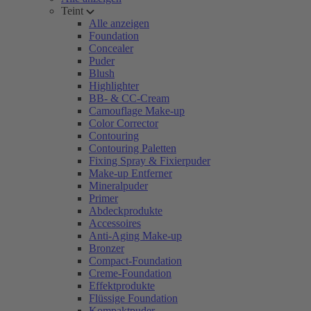
Teint
Alle anzeigen
Foundation
Concealer
Puder
Blush
Highlighter
BB- & CC-Cream
Camouflage Make-up
Color Corrector
Contouring
Contouring Paletten
Fixing Spray & Fixierpuder
Make-up Entferner
Mineralpuder
Primer
Abdeckprodukte
Accessoires
Anti-Aging Make-up
Bronzer
Compact-Foundation
Creme-Foundation
Effektprodukte
Flüssige Foundation
Kompaktpuder