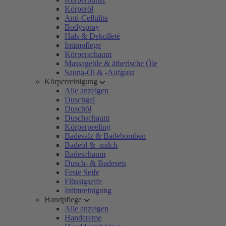
Körperöl
Anti-Cellulite
Bodyspray
Hals & Dekolleté
Intimpflege
Körperschaum
Massageöle & ätherische Öle
Sauna-Öl & -Aufguss
Körperreinigung
Alle anzeigen
Duschgel
Duschöl
Duschschaum
Körperpeeling
Badesalz & Badebomben
Badeöl & -milch
Badeschaum
Dusch- & Badesets
Feste Seife
Flüssigseife
Intimreinigung
Handpflege
Alle anzeigen
Handcreme