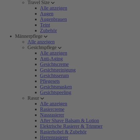
Travel Size
Alle anzeigen
Augen
Augenbrauen
Teint
Zubehör
Männerpflege
Alle anzeigen
Gesichtspflege
Alle anzeigen
Anti-Aging
Gesichtscreme
Gesichtsreinigung
Gesichtsserum
Pflegesets
Gesichtsmasken
Gesichtspeeling
Rasur
Alle anzeigen
Rasiercreme
Nassrasierer
After Shave Balsam & Lotion
Elektrische Rasierer & Trimmer
Rasierhobel & Zubehör
Herrenrasierer