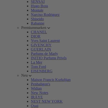
SENSAI
Hugo Boss
Montale
Narciso Rodriguez
Shiseido
Rabanne
Premiummarken
CHANEL
DIOR
Yves Saint Laurent
GIVENCHY
GUERLAIN
Parfums de Marly
INITIO Parfums Privés
La Mer
Tom Ford
EISENBERG
Neu
Maison Francis Kurkdjian
Penhaligon's
Widian
New Notes
IRÄYE
NEST NEW YORK
Ouai