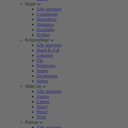
Haare
Alle anzeigen
Conditioner
Haarpflege
Shampoo
Haarfarbe
Styling
Körperpflege
Alle anzeigen
Hand & Fuß
Lotionen
Öle
Reinigung
Sonne
Deodorants
Seifen
Make-up
Alle anzeigen
Augen
Lippen
Nägel
Pinsel
Teint
Parfum
Alle anzeigen