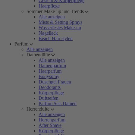
Gesicht & Körperpflege
Haarpflege
Sommer-Make-up und Trends
Alle anzeigen
Mists & Setting Sprays
Wasserfestes Make-up
Nagellack
Beach Hair stylen
Parfum
Alle anzeigen
Damendüfte
Alle anzeigen
Damenparfum
Haarparfum
Bodyspray
Duschgel Frauen
Deodorants
Körperpflege
Duftseifen
Parfum Sets Damen
Herrendüfte
Alle anzeigen
Herrenparfum
After Shave
Körperpflege