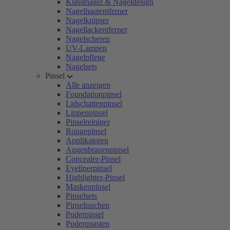
Kunstnägel & Nageldesign
Nagelhautentferner
Nagelknipser
Nagellackentferner
Nagelscheren
UV-Lampen
Nagelpflege
Nagelsets
Pinsel
Alle anzeigen
Foundationpinsel
Lidschattenpinsel
Lippenpinsel
Pinselreiniger
Rougepinsel
Applikatoren
Augenbrauenpinsel
Concealer-Pinsel
Eyelinerpinsel
Highlighter-Pinsel
Maskenpinsel
Pinselsets
Pinseltaschen
Puderpinsel
Puderquasten