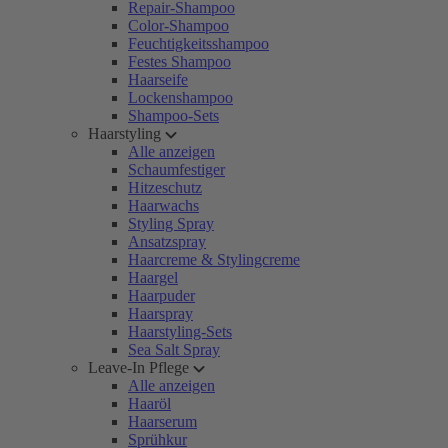
Repair-Shampoo
Color-Shampoo
Feuchtigkeitsshampoo
Festes Shampoo
Haarseife
Lockenshampoo
Shampoo-Sets
Haarstyling
Alle anzeigen
Schaumfestiger
Hitzeschutz
Haarwachs
Styling Spray
Ansatzspray
Haarcreme & Stylingcreme
Haargel
Haarpuder
Haarspray
Haarstyling-Sets
Sea Salt Spray
Leave-In Pflege
Alle anzeigen
Haaröl
Haarserum
Sprühkur