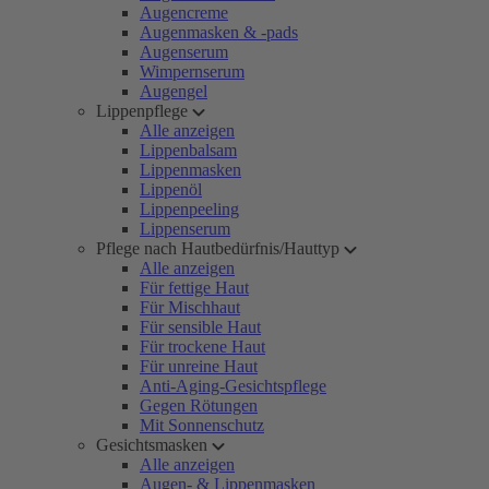
Augencreme
Augenmasken & -pads
Augenserum
Wimpernserum
Augengel
Lippenpflege
Alle anzeigen
Lippenbalsam
Lippenmasken
Lippenöl
Lippenpeeling
Lippenserum
Pflege nach Hautbedürfnis/Hauttyp
Alle anzeigen
Für fettige Haut
Für Mischhaut
Für sensible Haut
Für trockene Haut
Für unreine Haut
Anti-Aging-Gesichtspflege
Gegen Rötungen
Mit Sonnenschutz
Gesichtsmasken
Alle anzeigen
Augen- & Lippenmasken