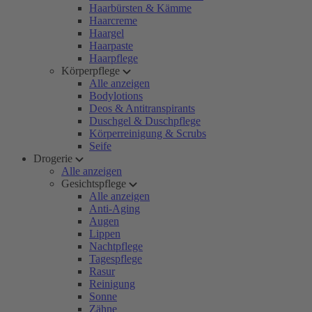
Haarbürsten & Kämme
Haarcreme
Haargel
Haarpaste
Haarpflege
Körperpflege
Alle anzeigen
Bodylotions
Deos & Antitranspirants
Duschgel & Duschpflege
Körperreinigung & Scrubs
Seife
Drogerie
Alle anzeigen
Gesichtspflege
Alle anzeigen
Anti-Aging
Augen
Lippen
Nachtpflege
Tagespflege
Rasur
Reinigung
Sonne
Zähne