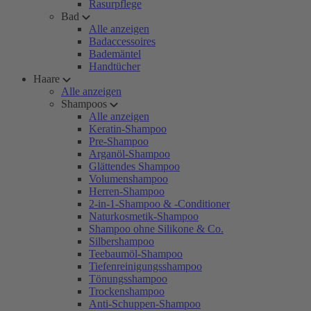
Rasurpflege
Bad
Alle anzeigen
Badaccessoires
Bademäntel
Handtücher
Haare
Alle anzeigen
Shampoos
Alle anzeigen
Keratin-Shampoo
Pre-Shampoo
Arganöl-Shampoo
Glättendes Shampoo
Volumenshampoo
Herren-Shampoo
2-in-1-Shampoo & -Conditioner
Naturkosmetik-Shampoo
Shampoo ohne Silikone & Co.
Silbershampoo
Teebaumöl-Shampoo
Tiefenreinigungsshampoo
Tönungsshampoo
Trockenshampoo
Anti-Schuppen-Shampoo