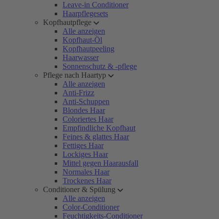
Leave-in Conditioner
Haarpflegesets
Kopfhautpflege
Alle anzeigen
Kopfhaut-Öl
Kopfhautpeeling
Haarwasser
Sonnenschutz & -pflege
Pflege nach Haartyp
Alle anzeigen
Anti-Frizz
Anti-Schuppen
Blondes Haar
Coloriertes Haar
Empfindliche Kopfhaut
Feines & glattes Haar
Fettiges Haar
Lockiges Haar
Mittel gegen Haarausfall
Normales Haar
Trockenes Haar
Conditioner & Spülung
Alle anzeigen
Color-Conditioner
Feuchtigkeits-Conditioner