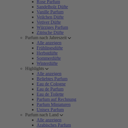
Rose Parfum
Sandelholz Düfte
Vanille Parfum
Veilchen Düfte
Vetiver Düfte
Würziges Parfum
Zitrische Düfte
Parfum nach Jahreszeit
Alle anzeigen
Frühlingsdüfte
Herbstdüfte
Sommerdüfte
Winterdüfte
Highlights
Alle anzeigen
Beliebtes Parfum
Eau de Cologne
Eau de Parfum
Eau de Toilette
Parfum auf Rechnung
Parfum Miniaturen
Unisex Parfum
Parfum nach Land
Alle anzeigen
Arabisches Parfum