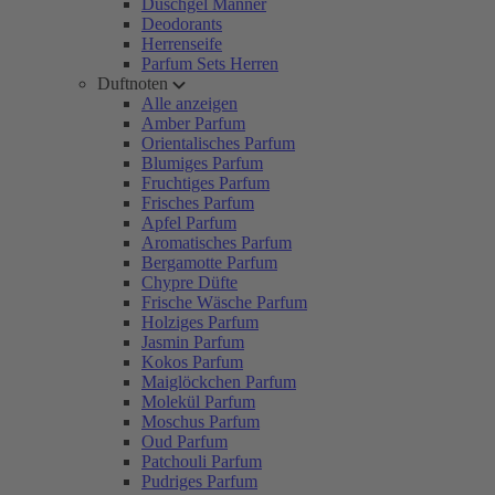
Duschgel Männer
Deodorants
Herrenseife
Parfum Sets Herren
Duftnoten
Alle anzeigen
Amber Parfum
Orientalisches Parfum
Blumiges Parfum
Fruchtiges Parfum
Frisches Parfum
Apfel Parfum
Aromatisches Parfum
Bergamotte Parfum
Chypre Düfte
Frische Wäsche Parfum
Holziges Parfum
Jasmin Parfum
Kokos Parfum
Maiglöckchen Parfum
Molekül Parfum
Moschus Parfum
Oud Parfum
Patchouli Parfum
Pudriges Parfum