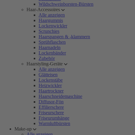
Wildschweinborsten-Bürsten
Haar-Accessoires
Alle anzeigen
Haargummis
Lockenwickler
Scrunchies
Haarspangen & -klammern
Sprühflaschen
Haarnadeln
Lockenbänder
Zubehör
Haarstyling-Geräte
Alle anzeigen
Glätteisen
Lockenstäbe
Heizwickler
Haartrockner
Haarschneidemaschine
Diffusor-Fön
Effilierschere
Friseurschere
Friseurumhänge
Warmluftbürsten
Make-up
Alle anzeigen