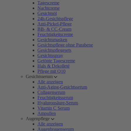
Tagescreme
Nachtcreme
Gesichtsöl
24h-Gesichtspflege
Anti-Pickel-Pflege
BB- & CC-Cream
Feuchtigkeitscreme
Gesichtsmasken
Gesichtspflege ohne Parabene
Gesichtspflegesets
Gesichtsspray
Getönte Tagescreme
Hals & Dekolleté
Pflege mit Q10
Gesichtsserum
Alle anzeigen
Anti-Aging-Gesichtsserum
Collagenserum
Feuchtigkeitsserum
Hyaluronsäure-Serum
Vitamin C Serum
Ampullen
Augenpflege
Alle anzeigen
Augenbrauenserum