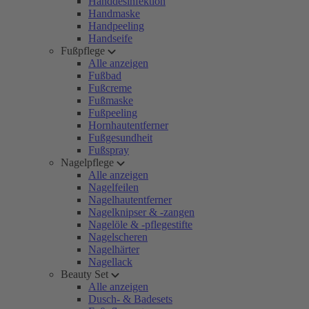
Handdesinfektion
Handmaske
Handpeeling
Handseife
Fußpflege
Alle anzeigen
Fußbad
Fußcreme
Fußmaske
Fußpeeling
Hornhautentferner
Fußgesundheit
Fußspray
Nagelpflege
Alle anzeigen
Nagelfeilen
Nagelhautentferner
Nagelknipser & -zangen
Nagelöle & -pflegestifte
Nagelscheren
Nagelhärter
Nagellack
Beauty Set
Alle anzeigen
Dusch- & Badesets