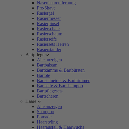
Nasenhaarentfernung
Pre-Shave
Rasiergel
Rasiermesser
Rasierpinsel
Rasierschale
Rasierschaum
Rasierseife
Rasiersets Herren
Rasierständer
Bartpflege
Alle anzeigen
Bartbalsam
Bartkämme & Bartbürsten
Bartöle
Bartschneider & Barttrimmer
Bartseife & Bartshampoo
Bartpflegesets
Bartscheren
Haare
Alle anzeigen
Shampoo
Pomade
Haarstyling
Haarausfall & Haarwuchs