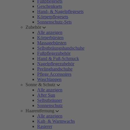
Fußpflegesets
Geschenksets
Hand- & Nagelpflegesets
Körperpflegesets
Sonnenschutz-Sets
Zubehör
Alle anzeigen
Körperbürsten
Massagebürsten
Selbstbräungshandschuhe
Fußpflegezubehör
Hand & Fuß-Schmuck
Nagelpflegezubehör
Peelinghandschuhe
Pflege Accessoires
Waschlappen
Sonne & Schutz
Alle anzeigen
After Sun
Selbstbräuner
Sonnenschutz
Haarentfernung
Alle anzeigen
Kalt- & Warmwachs
Rasierer