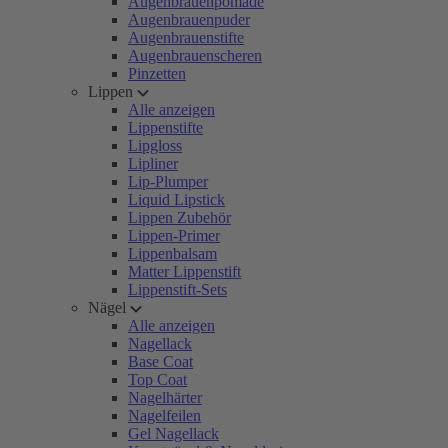
Augenbrauenpomade
Augenbrauenpuder
Augenbrauenstifte
Augenbrauenscheren
Pinzetten
Lippen
Alle anzeigen
Lippenstifte
Lipgloss
Lipliner
Lip-Plumper
Liquid Lipstick
Lippen Zubehör
Lippen-Primer
Lippenbalsam
Matter Lippenstift
Lippenstift-Sets
Nägel
Alle anzeigen
Nagellack
Base Coat
Top Coat
Nagelhärter
Nagelfeilen
Gel Nagellack