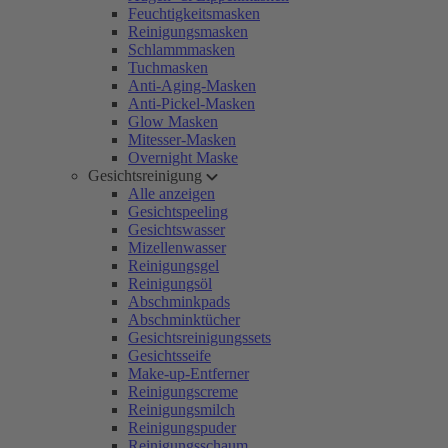
Feuchtigkeitsmasken
Reinigungsmasken
Schlammmasken
Tuchmasken
Anti-Aging-Masken
Anti-Pickel-Masken
Glow Masken
Mitesser-Masken
Overnight Maske
Gesichtsreinigung
Alle anzeigen
Gesichtspeeling
Gesichtswasser
Mizellenwasser
Reinigungsgel
Reinigungsöl
Abschminkpads
Abschminktücher
Gesichtsreinigungssets
Gesichtsseife
Make-up-Entferner
Reinigungscreme
Reinigungsmilch
Reinigungspuder
Reinigungsschaum