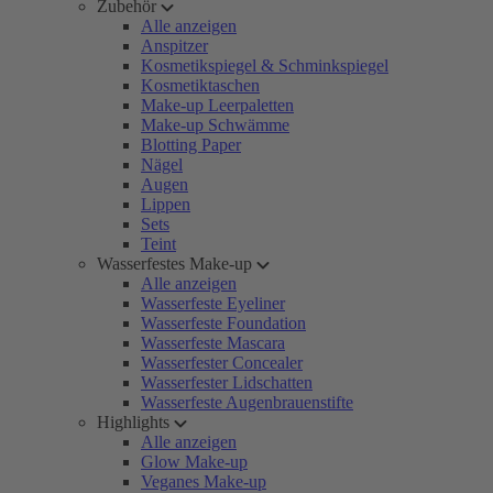
Zubehör
Alle anzeigen
Anspitzer
Kosmetikspiegel & Schminkspiegel
Kosmetiktaschen
Make-up Leerpaletten
Make-up Schwämme
Blotting Paper
Nägel
Augen
Lippen
Sets
Teint
Wasserfestes Make-up
Alle anzeigen
Wasserfeste Eyeliner
Wasserfeste Foundation
Wasserfeste Mascara
Wasserfester Concealer
Wasserfester Lidschatten
Wasserfeste Augenbrauenstifte
Highlights
Alle anzeigen
Glow Make-up
Veganes Make-up