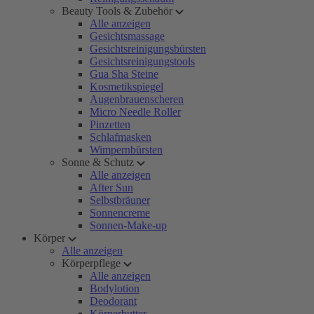
Beauty Tools & Zubehör
Alle anzeigen
Gesichtsmassage
Gesichtsreinigungsbürsten
Gesichtsreinigungstools
Gua Sha Steine
Kosmetikspiegel
Augenbrauenscheren
Micro Needle Roller
Pinzetten
Schlafmasken
Wimpernbürsten
Sonne & Schutz
Alle anzeigen
After Sun
Selbstbräuner
Sonnencreme
Sonnen-Make-up
Körper
Alle anzeigen
Körperpflege
Alle anzeigen
Bodylotion
Deodorant
Körperbutter