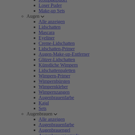
Loser Puder
Make-up Sets
Augen
Alle anzeigen
Lidschatten
Mascara
Eyeliner
Creme-Lidschatten
Lidschatten-Primer
Augen-Make-up-Entferner
Glitzer-Lidschatten
Künstliche Wimpern
Lidschattenpaletten
Wimpern-Primer
Wimpernbürsten
Wimpernkleber
Wimpernzangen
Augenbrauenfarbe
Kajal
Sets
Augenbrauen
Alle anzeigen
Augenbrauenfarbe
Augenbrauengel