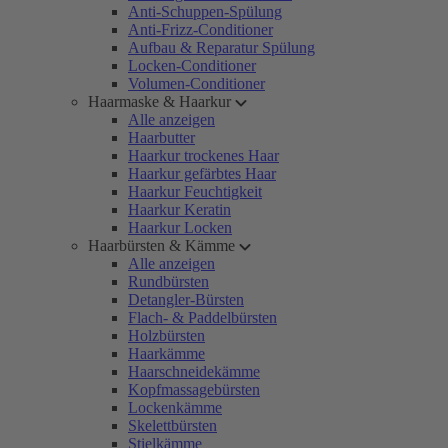
Anti-Schuppen-Spülung
Anti-Frizz-Conditioner
Aufbau & Reparatur Spülung
Locken-Conditioner
Volumen-Conditioner
Haarmaske & Haarkur
Alle anzeigen
Haarbutter
Haarkur trockenes Haar
Haarkur gefärbtes Haar
Haarkur Feuchtigkeit
Haarkur Keratin
Haarkur Locken
Haarbürsten & Kämme
Alle anzeigen
Rundbürsten
Detangler-Bürsten
Flach- & Paddelbürsten
Holzbürsten
Haarkämme
Haarschneidekämme
Kopfmassagebürsten
Lockenkämme
Skelettbürsten
Stielkämme