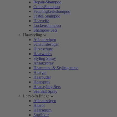
Repair-Shampoo
Color-Shampoo
Feuchtigkeitsshampoo
Festes Shampoo
Haarseife
Lockenshampoo
Shampoo-Sets
Haarstyling
Alle anzeigen
Schaumfestiger
Hitzeschutz
Haarwachs
Styling Spray
Ansatzspray
Haarcreme & Stylingcreme
Haargel
Haarpuder
Haarspray
Haarstyling-Sets
Sea Salt Spray
Leave-In Pflege
Alle anzeigen
Haaröl
Haarserum
Sprühkur