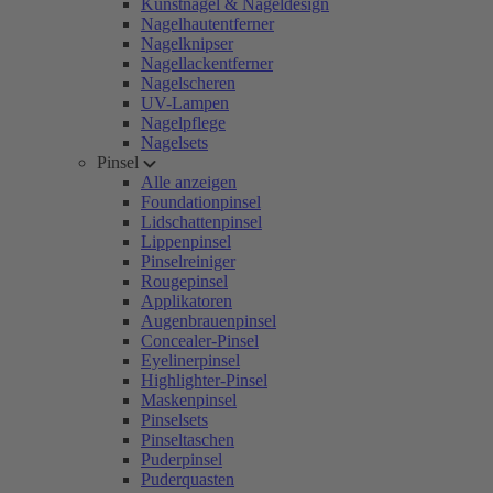
Kunstnägel & Nageldesign
Nagelhautentferner
Nagelknipser
Nagellackentferner
Nagelscheren
UV-Lampen
Nagelpflege
Nagelsets
Pinsel
Alle anzeigen
Foundationpinsel
Lidschattenpinsel
Lippenpinsel
Pinselreiniger
Rougepinsel
Applikatoren
Augenbrauenpinsel
Concealer-Pinsel
Eyelinerpinsel
Highlighter-Pinsel
Maskenpinsel
Pinselsets
Pinseltaschen
Puderpinsel
Puderquasten