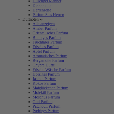
Duschgel Männer
Deodorants
Herrenseife
Parfum Sets Herren
Duftnoten
Alle anzeigen
Amber Parfum
Orientalisches Parfum
Blumiges Parfum
Fruchtiges Parfum
Frisches Parfum
Apfel Parfum
Aromatisches Parfum
Bergamotte Parfum
Chypre Düfte
Frische Wäsche Parfum
Holziges Parfum
Jasmin Parfum
Kokos Parfum
Maiglöckchen Parfum
Molekül Parfum
Moschus Parfum
Oud Parfum
Patchouli Parfum
Pudriges Parfum