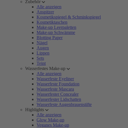
Zubehör
Alle anzeigen
Anspitzer
Kosmetikspiegel & Schminkspiegel
Kosmetiktaschen
Make-up Leerpaletten
Make-up Schwämme
Blotting Paper
Nägel
Augen
Lippen
Sets
Teint
Wasserfestes Make-up
Alle anzeigen
Wasserfeste Eyeliner
Wasserfeste Foundation
Wasserfeste Mascara
Wasserfester Concealer
Wasserfester Lidschatten
Wasserfeste Augenbrauenstifte
Highlights
Alle anzeigen
Glow Make-up
Veganes Make-up