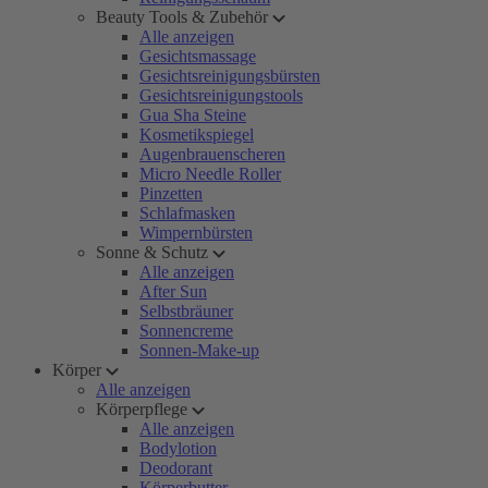
Beauty Tools & Zubehör
Alle anzeigen
Gesichtsmassage
Gesichtsreinigungsbürsten
Gesichtsreinigungstools
Gua Sha Steine
Kosmetikspiegel
Augenbrauenscheren
Micro Needle Roller
Pinzetten
Schlafmasken
Wimpernbürsten
Sonne & Schutz
Alle anzeigen
After Sun
Selbstbräuner
Sonnencreme
Sonnen-Make-up
Körper
Alle anzeigen
Körperpflege
Alle anzeigen
Bodylotion
Deodorant
Körperbutter