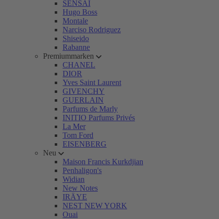
SENSAI
Hugo Boss
Montale
Narciso Rodriguez
Shiseido
Rabanne
Premiummarken
CHANEL
DIOR
Yves Saint Laurent
GIVENCHY
GUERLAIN
Parfums de Marly
INITIO Parfums Privés
La Mer
Tom Ford
EISENBERG
Neu
Maison Francis Kurkdjian
Penhaligon's
Widian
New Notes
IRÄYE
NEST NEW YORK
Ouai