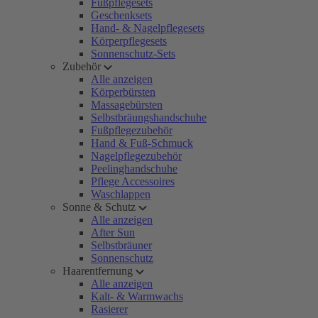
Fußpflegesets
Geschenksets
Hand- & Nagelpflegesets
Körperpflegesets
Sonnenschutz-Sets
Zubehör
Alle anzeigen
Körperbürsten
Massagebürsten
Selbstbräungshandschuhe
Fußpflegezubehör
Hand & Fuß-Schmuck
Nagelpflegezubehör
Peelinghandschuhe
Pflege Accessoires
Waschlappen
Sonne & Schutz
Alle anzeigen
After Sun
Selbstbräuner
Sonnenschutz
Haarentfernung
Alle anzeigen
Kalt- & Warmwachs
Rasierer