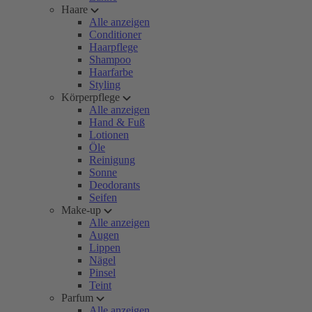
Haare
Alle anzeigen
Conditioner
Haarpflege
Shampoo
Haarfarbe
Styling
Körperpflege
Alle anzeigen
Hand & Fuß
Lotionen
Öle
Reinigung
Sonne
Deodorants
Seifen
Make-up
Alle anzeigen
Augen
Lippen
Nägel
Pinsel
Teint
Parfum
Alle anzeigen