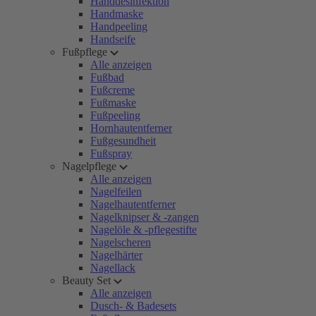
Handdesinfektion
Handmaske
Handpeeling
Handseife
Fußpflege
Alle anzeigen
Fußbad
Fußcreme
Fußmaske
Fußpeeling
Hornhautentferner
Fußgesundheit
Fußspray
Nagelpflege
Alle anzeigen
Nagelfeilen
Nagelhautentferner
Nagelknipser & -zangen
Nagelöle & -pflegestifte
Nagelscheren
Nagelhärter
Nagellack
Beauty Set
Alle anzeigen
Dusch- & Badesets