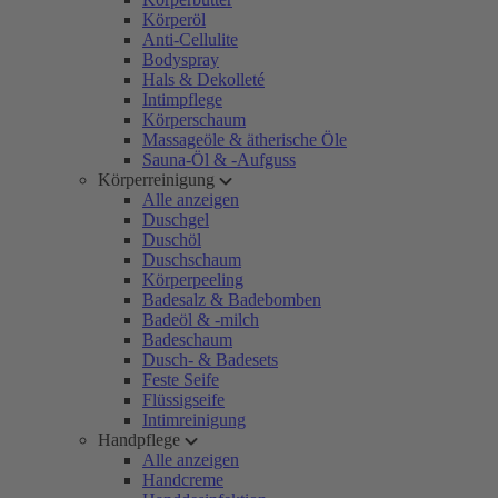
Körperöl
Anti-Cellulite
Bodyspray
Hals & Dekolleté
Intimpflege
Körperschaum
Massageöle & ätherische Öle
Sauna-Öl & -Aufguss
Körperreinigung
Alle anzeigen
Duschgel
Duschöl
Duschschaum
Körperpeeling
Badesalz & Badebomben
Badeöl & -milch
Badeschaum
Dusch- & Badesets
Feste Seife
Flüssigseife
Intimreinigung
Handpflege
Alle anzeigen
Handcreme