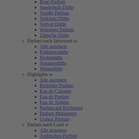
Rose Parfum
Sandelholz Düfte
Vanille Parfum
Veilchen Düfte
Vetiver Düfte
Würziges Parfum
Zitrische Düfte
Parfum nach Jahreszeit
Alle anzeigen
Frühlingsdüfte
Herbstdüfte
Sommerdüfte
Winterdüfte
Highlights
Alle anzeigen
Beliebtes Parfum
Eau de Cologne
Eau de Parfum
Eau de Toilette
Parfum auf Rechnung
Parfum Miniaturen
Unisex Parfum
Parfum nach Land
Alle anzeigen
Arabisches Parfum