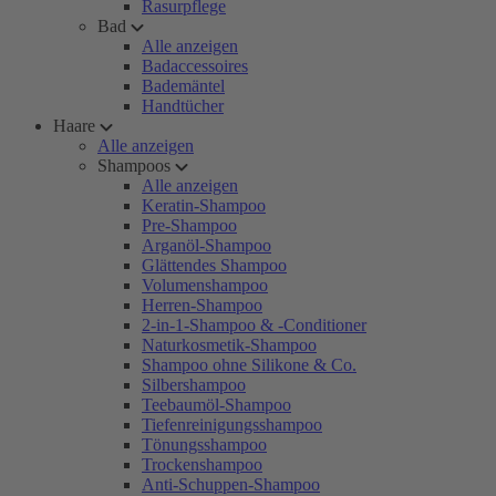
Rasurpflege
Bad
Alle anzeigen
Badaccessoires
Bademäntel
Handtücher
Haare
Alle anzeigen
Shampoos
Alle anzeigen
Keratin-Shampoo
Pre-Shampoo
Arganöl-Shampoo
Glättendes Shampoo
Volumenshampoo
Herren-Shampoo
2-in-1-Shampoo & -Conditioner
Naturkosmetik-Shampoo
Shampoo ohne Silikone & Co.
Silbershampoo
Teebaumöl-Shampoo
Tiefenreinigungsshampoo
Tönungsshampoo
Trockenshampoo
Anti-Schuppen-Shampoo