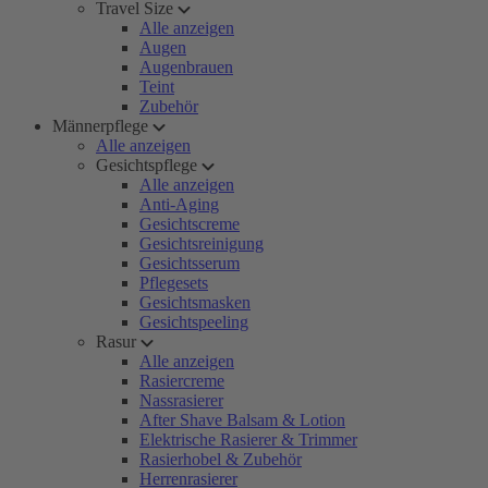
Travel Size
Alle anzeigen
Augen
Augenbrauen
Teint
Zubehör
Männerpflege
Alle anzeigen
Gesichtspflege
Alle anzeigen
Anti-Aging
Gesichtscreme
Gesichtsreinigung
Gesichtsserum
Pflegesets
Gesichtsmasken
Gesichtspeeling
Rasur
Alle anzeigen
Rasiercreme
Nassrasierer
After Shave Balsam & Lotion
Elektrische Rasierer & Trimmer
Rasierhobel & Zubehör
Herrenrasierer