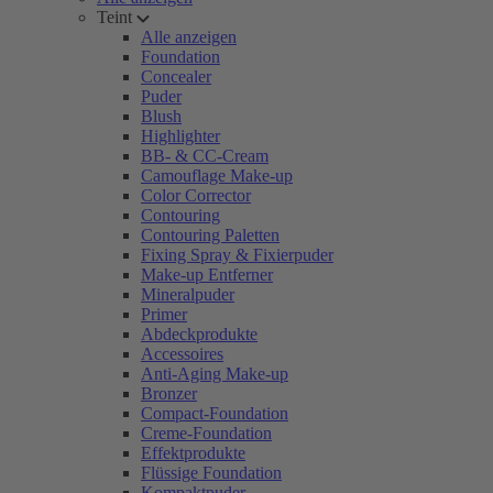
Teint
Alle anzeigen
Foundation
Concealer
Puder
Blush
Highlighter
BB- & CC-Cream
Camouflage Make-up
Color Corrector
Contouring
Contouring Paletten
Fixing Spray & Fixierpuder
Make-up Entferner
Mineralpuder
Primer
Abdeckprodukte
Accessoires
Anti-Aging Make-up
Bronzer
Compact-Foundation
Creme-Foundation
Effektprodukte
Flüssige Foundation
Kompaktpuder