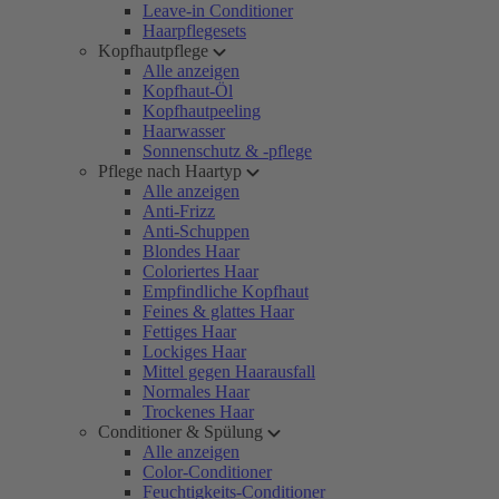
Leave-in Conditioner
Haarpflegesets
Kopfhautpflege
Alle anzeigen
Kopfhaut-Öl
Kopfhautpeeling
Haarwasser
Sonnenschutz & -pflege
Pflege nach Haartyp
Alle anzeigen
Anti-Frizz
Anti-Schuppen
Blondes Haar
Coloriertes Haar
Empfindliche Kopfhaut
Feines & glattes Haar
Fettiges Haar
Lockiges Haar
Mittel gegen Haarausfall
Normales Haar
Trockenes Haar
Conditioner & Spülung
Alle anzeigen
Color-Conditioner
Feuchtigkeits-Conditioner