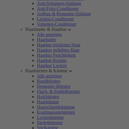
Anti-Schuppen-Spülung
Anti-Frizz-Conditioner
Aufbau & Reparatur Spülung
Locken-Conditioner
Volumen-Conditioner
Haarmaske & Haarkur
Alle anzeigen
Haarbutter
Haarkur trockenes Haar
Haarkur gefärbtes Haar
Haarkur Feuchtigkeit
Haarkur Keratin
Haarkur Locken
Haarbürsten & Kämme
Alle anzeigen
Rundbürsten
Detangler-Bürsten
Flach- & Paddelbürsten
Holzbürsten
Haarkämme
Haarschneidekämme
Kopfmassagebürsten
Lockenkämme
Skelettbürsten
Stielkämme