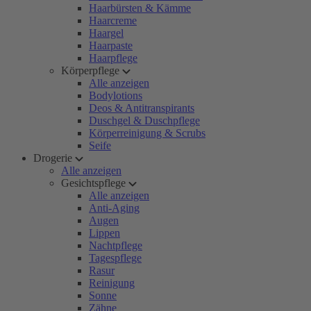
Haarbürsten & Kämme
Haarcreme
Haargel
Haarpaste
Haarpflege
Körperpflege
Alle anzeigen
Bodylotions
Deos & Antitranspirants
Duschgel & Duschpflege
Körperreinigung & Scrubs
Seife
Drogerie
Alle anzeigen
Gesichtspflege
Alle anzeigen
Anti-Aging
Augen
Lippen
Nachtpflege
Tagespflege
Rasur
Reinigung
Sonne
Zähne