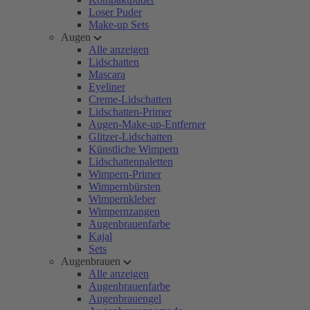
Loser Puder
Make-up Sets
Augen
Alle anzeigen
Lidschatten
Mascara
Eyeliner
Creme-Lidschatten
Lidschatten-Primer
Augen-Make-up-Entferner
Glitzer-Lidschatten
Künstliche Wimpern
Lidschattenpaletten
Wimpern-Primer
Wimpernbürsten
Wimpernkleber
Wimpernzangen
Augenbrauenfarbe
Kajal
Sets
Augenbrauen
Alle anzeigen
Augenbrauenfarbe
Augenbrauengel