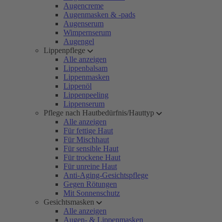
Augencreme
Augenmasken & -pads
Augenserum
Wimpernserum
Augengel
Lippenpflege
Alle anzeigen
Lippenbalsam
Lippenmasken
Lippenöl
Lippenpeeling
Lippenserum
Pflege nach Hautbedürfnis/Hauttyp
Alle anzeigen
Für fettige Haut
Für Mischhaut
Für sensible Haut
Für trockene Haut
Für unreine Haut
Anti-Aging-Gesichtspflege
Gegen Rötungen
Mit Sonnenschutz
Gesichtsmasken
Alle anzeigen
Augen- & Lippenmasken