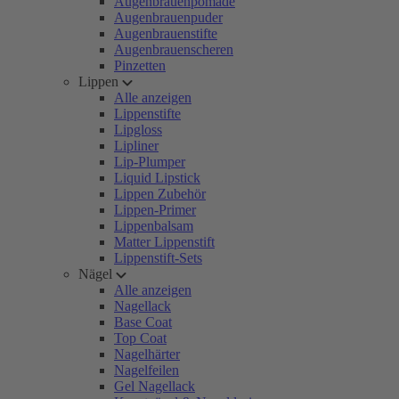
Augenbrauenpomade
Augenbrauenpuder
Augenbrauenstifte
Augenbrauenscheren
Pinzetten
Lippen
Alle anzeigen
Lippenstifte
Lipgloss
Lipliner
Lip-Plumper
Liquid Lipstick
Lippen Zubehör
Lippen-Primer
Lippenbalsam
Matter Lippenstift
Lippenstift-Sets
Nägel
Alle anzeigen
Nagellack
Base Coat
Top Coat
Nagelhärter
Nagelfeilen
Gel Nagellack