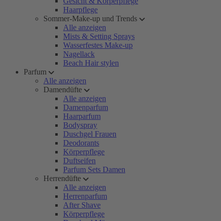
Gesicht & Körperpflege
Haarpflege
Sommer-Make-up und Trends
Alle anzeigen
Mists & Setting Sprays
Wasserfestes Make-up
Nagellack
Beach Hair stylen
Parfum
Alle anzeigen
Damendüfte
Alle anzeigen
Damenparfum
Haarparfum
Bodyspray
Duschgel Frauen
Deodorants
Körperpflege
Duftseifen
Parfum Sets Damen
Herrendüfte
Alle anzeigen
Herrenparfum
After Shave
Körperpflege