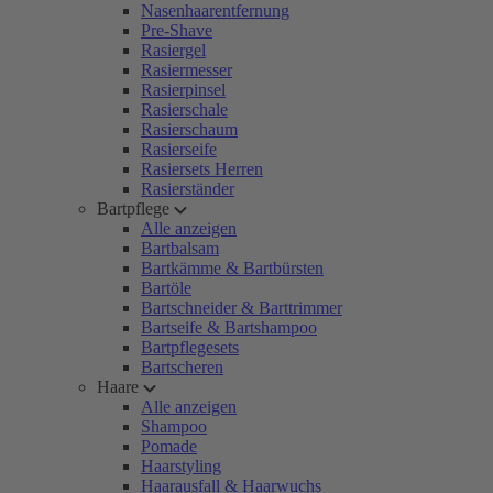
Nasenhaarentfernung
Pre-Shave
Rasiergel
Rasiermesser
Rasierpinsel
Rasierschale
Rasierschaum
Rasierseife
Rasiersets Herren
Rasierständer
Bartpflege
Alle anzeigen
Bartbalsam
Bartkämme & Bartbürsten
Bartöle
Bartschneider & Barttrimmer
Bartseife & Bartshampoo
Bartpflegesets
Bartscheren
Haare
Alle anzeigen
Shampoo
Pomade
Haarstyling
Haarausfall & Haarwuchs