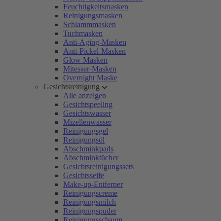
Feuchtigkeitsmasken
Reinigungsmasken
Schlammmasken
Tuchmasken
Anti-Aging-Masken
Anti-Pickel-Masken
Glow Masken
Mitesser-Masken
Overnight Maske
Gesichtsreinigung
Alle anzeigen
Gesichtspeeling
Gesichtswasser
Mizellenwasser
Reinigungsgel
Reinigungsöl
Abschminkpads
Abschminktücher
Gesichtsreinigungssets
Gesichtsseife
Make-up-Entferner
Reinigungscreme
Reinigungsmilch
Reinigungspuder
Reinigungsschaum