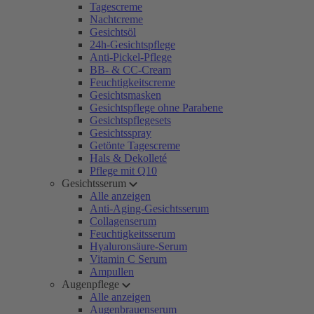
Tagescreme
Nachtcreme
Gesichtsöl
24h-Gesichtspflege
Anti-Pickel-Pflege
BB- & CC-Cream
Feuchtigkeitscreme
Gesichtsmasken
Gesichtspflege ohne Parabene
Gesichtspflegesets
Gesichtsspray
Getönte Tagescreme
Hals & Dekolleté
Pflege mit Q10
Gesichtsserum
Alle anzeigen
Anti-Aging-Gesichtsserum
Collagenserum
Feuchtigkeitsserum
Hyaluronsäure-Serum
Vitamin C Serum
Ampullen
Augenpflege
Alle anzeigen
Augenbrauenserum