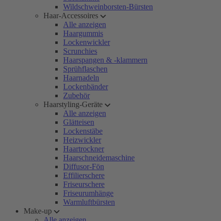
Wildschweinborsten-Bürsten
Haar-Accessoires
Alle anzeigen
Haargummis
Lockenwickler
Scrunchies
Haarspangen & -klammern
Sprühflaschen
Haarnadeln
Lockenbänder
Zubehör
Haarstyling-Geräte
Alle anzeigen
Glätteisen
Lockenstäbe
Heizwickler
Haartrockner
Haarschneidemaschine
Diffusor-Fön
Effilierschere
Friseurschere
Friseurumhänge
Warmluftbürsten
Make-up
Alle anzeigen