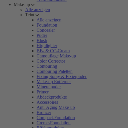
Make-up
Alle anzeigen
Teint
Alle anzeigen
Foundation
Concealer
Puder
Blush
Highlighter
BB- & CC-Cream
Camouflage Make-up
Color Corrector
Contouring
Contouring Paletten
Fixing Spray & Fixierpuder
Make-up Entferner
Mineralpuder
Primer
Abdeckprodukte
Accessoires
Anti-Aging Make-up
Bronzer
Compact-Foundation
Creme-Foundation
Effektprodukte