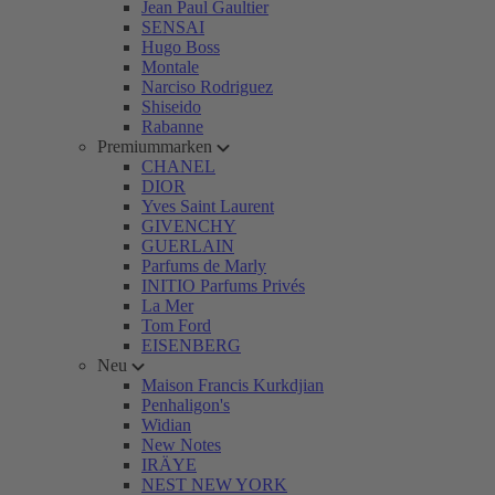
Jean Paul Gaultier
SENSAI
Hugo Boss
Montale
Narciso Rodriguez
Shiseido
Rabanne
Premiummarken
CHANEL
DIOR
Yves Saint Laurent
GIVENCHY
GUERLAIN
Parfums de Marly
INITIO Parfums Privés
La Mer
Tom Ford
EISENBERG
Neu
Maison Francis Kurkdjian
Penhaligon's
Widian
New Notes
IRÄYE
NEST NEW YORK