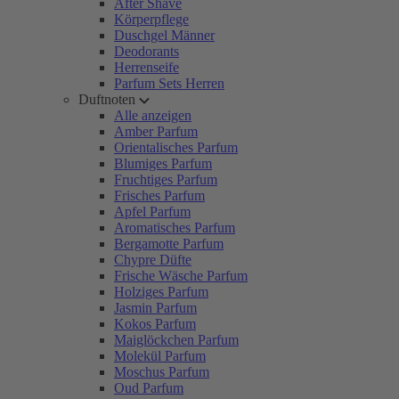
After Shave
Körperpflege
Duschgel Männer
Deodorants
Herrenseife
Parfum Sets Herren
Duftnoten
Alle anzeigen
Amber Parfum
Orientalisches Parfum
Blumiges Parfum
Fruchtiges Parfum
Frisches Parfum
Apfel Parfum
Aromatisches Parfum
Bergamotte Parfum
Chypre Düfte
Frische Wäsche Parfum
Holziges Parfum
Jasmin Parfum
Kokos Parfum
Maiglöckchen Parfum
Molekül Parfum
Moschus Parfum
Oud Parfum