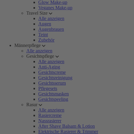
Glow Make-up
Veganes Make-up
Travel Size
Alle anzeigen
Augen
Augenbrauen
Teint
Zubehör
Männerpflege
Alle anzeigen
Gesichtspflege
Alle anzeigen
Anti-Aging
Gesichtscreme
Gesichtsreinigung
Gesichtsserum
Pflegesets
Gesichtsmasken
Gesichtspeeling
Rasur
Alle anzeigen
Rasiercreme
Nassrasierer
After Shave Balsam & Lotion
Elektrische Rasierer & Trimmer