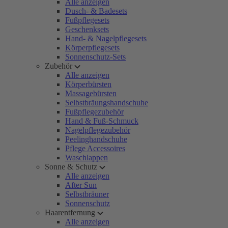
Alle anzeigen
Dusch- & Badesets
Fußpflegesets
Geschenksets
Hand- & Nagelpflegesets
Körperpflegesets
Sonnenschutz-Sets
Zubehör
Alle anzeigen
Körperbürsten
Massagebürsten
Selbstbräungshandschuhe
Fußpflegezubehör
Hand & Fuß-Schmuck
Nagelpflegezubehör
Peelinghandschuhe
Pflege Accessoires
Waschlappen
Sonne & Schutz
Alle anzeigen
After Sun
Selbstbräuner
Sonnenschutz
Haarentfernung
Alle anzeigen