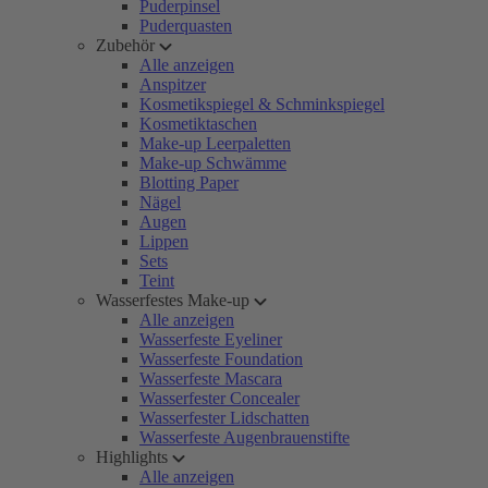
Puderpinsel
Puderquasten
Zubehör
Alle anzeigen
Anspitzer
Kosmetikspiegel & Schminkspiegel
Kosmetiktaschen
Make-up Leerpaletten
Make-up Schwämme
Blotting Paper
Nägel
Augen
Lippen
Sets
Teint
Wasserfestes Make-up
Alle anzeigen
Wasserfeste Eyeliner
Wasserfeste Foundation
Wasserfeste Mascara
Wasserfester Concealer
Wasserfester Lidschatten
Wasserfeste Augenbrauenstifte
Highlights
Alle anzeigen