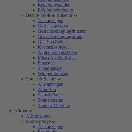
Reinigungspuder
Reinigungsschaum
Beauty Tools & Zubehör
Alle anzeigen
Gesichtsmassage
Gesichtsreinigungsbürsten
Gesichtsreinigungstools
Gua Sha Steine
Kosmetikspiegel
Augenbrauenscheren
Micro Needle Roller
Pinzetten
Schlafmasken
Wimpernbürsten
Sonne & Schutz
Alle anzeigen
After Sun
Selbstbräuner
Sonnencreme
Sonnen-Make-up
Körper
Alle anzeigen
Körperpflege
Alle anzeigen
Bodylotion