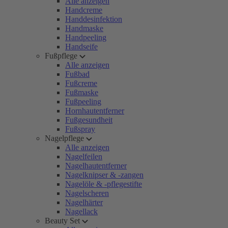
Alle anzeigen
Handcreme
Handdesinfektion
Handmaske
Handpeeling
Handseife
Fußpflege
Alle anzeigen
Fußbad
Fußcreme
Fußmaske
Fußpeeling
Hornhautentferner
Fußgesundheit
Fußspray
Nagelpflege
Alle anzeigen
Nagelfeilen
Nagelhautentferner
Nagelknipser & -zangen
Nagelöle & -pflegestifte
Nagelscheren
Nagelhärter
Nagellack
Beauty Set