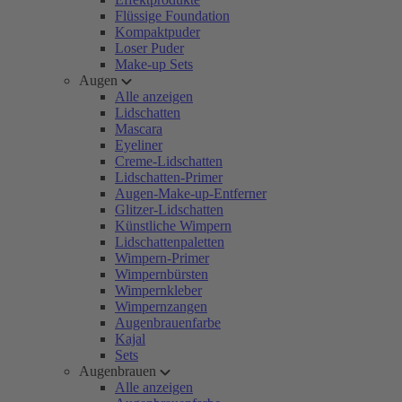
Flüssige Foundation
Kompaktpuder
Loser Puder
Make-up Sets
Augen
Alle anzeigen
Lidschatten
Mascara
Eyeliner
Creme-Lidschatten
Lidschatten-Primer
Augen-Make-up-Entferner
Glitzer-Lidschatten
Künstliche Wimpern
Lidschattenpaletten
Wimpern-Primer
Wimpernbürsten
Wimpernkleber
Wimpernzangen
Augenbrauenfarbe
Kajal
Sets
Augenbrauen
Alle anzeigen