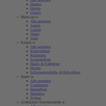
Damen
Herren
Unisex
Make-up
Alle anzeigen
Augen
Lippen
Nägel
Teint
Körper
Alle anzeigen
Körperpflege
Reinigung
Sonnenpflege
Hand- & Fußpflege
Herren
Schwangerschafts- & Babypflege
Haare
Alle anzeigen
Conditioner
Haarpflege
Shampoo
Styling
Zertifizierte Naturkosmetik