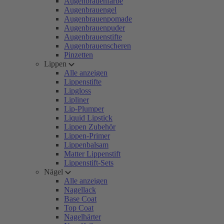
Augenbrauenfarbe
Augenbrauengel
Augenbrauenpomade
Augenbrauenpuder
Augenbrauenstifte
Augenbrauenscheren
Pinzetten
Lippen
Alle anzeigen
Lippenstifte
Lipgloss
Lipliner
Lip-Plumper
Liquid Lipstick
Lippen Zubehör
Lippen-Primer
Lippenbalsam
Matter Lippenstift
Lippenstift-Sets
Nägel
Alle anzeigen
Nagellack
Base Coat
Top Coat
Nagelhärter