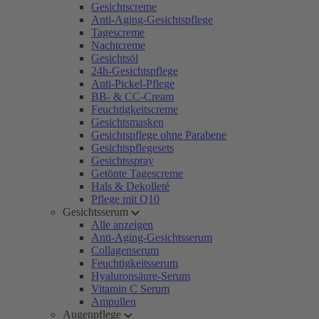
Gesichtscreme
Anti-Aging-Gesichtspflege
Tagescreme
Nachtcreme
Gesichtsöl
24h-Gesichtspflege
Anti-Pickel-Pflege
BB- & CC-Cream
Feuchtigkeitscreme
Gesichtsmasken
Gesichtspflege ohne Parabene
Gesichtspflegesets
Gesichtsspray
Getönte Tagescreme
Hals & Dekolleté
Pflege mit Q10
Gesichtsserum
Alle anzeigen
Anti-Aging-Gesichtsserum
Collagenserum
Feuchtigkeitsserum
Hyaluronsäure-Serum
Vitamin C Serum
Ampullen
Augenpflege