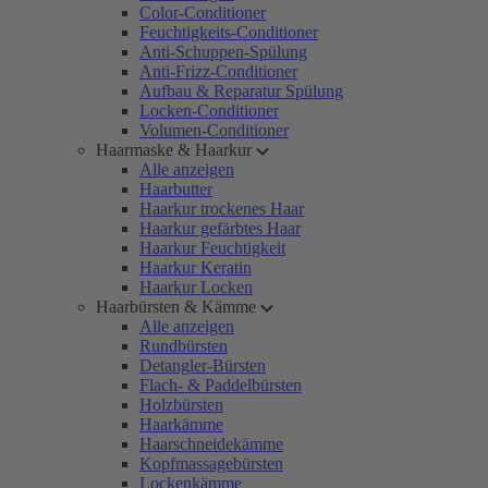
Color-Conditioner
Feuchtigkeits-Conditioner
Anti-Schuppen-Spülung
Anti-Frizz-Conditioner
Aufbau & Reparatur Spülung
Locken-Conditioner
Volumen-Conditioner
Haarmaske & Haarkur
Alle anzeigen
Haarbutter
Haarkur trockenes Haar
Haarkur gefärbtes Haar
Haarkur Feuchtigkeit
Haarkur Keratin
Haarkur Locken
Haarbürsten & Kämme
Alle anzeigen
Rundbürsten
Detangler-Bürsten
Flach- & Paddelbürsten
Holzbürsten
Haarkämme
Haarschneidekämme
Kopfmassagebürsten
Lockenkämme