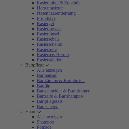
Rasierhobel & Zubehör
Herrenrasierer
Nasenhaarentfernung
Pre-Shave
Rasiergel
Rasiermesser
Rasierpinsel
Rasierschale
Rasierschaum
Rasierseife
Rasiersets Herren
Rasierständer
Bartpflege
Alle anzeigen
Bartbalsam
Bartkämme & Bartbürsten
Bartöle
Bartschneider & Barttrimmer
Bartseife & Bartshampoo
Bartpflegesets
Bartscheren
Haare
Alle anzeigen
Shampoo
Pomade