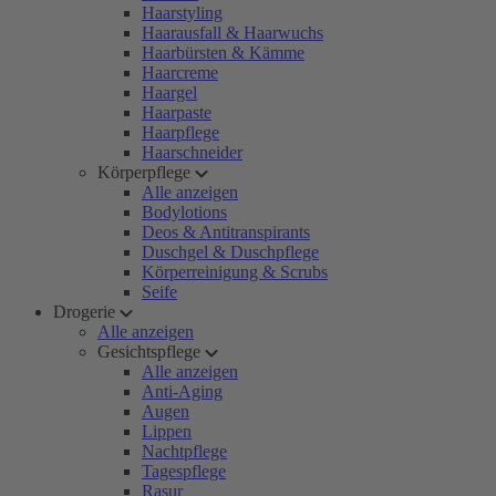
Haarstyling
Haarausfall & Haarwuchs
Haarbürsten & Kämme
Haarcreme
Haargel
Haarpaste
Haarpflege
Haarschneider
Körperpflege
Alle anzeigen
Bodylotions
Deos & Antitranspirants
Duschgel & Duschpflege
Körperreinigung & Scrubs
Seife
Drogerie
Alle anzeigen
Gesichtspflege
Alle anzeigen
Anti-Aging
Augen
Lippen
Nachtpflege
Tagespflege
Rasur