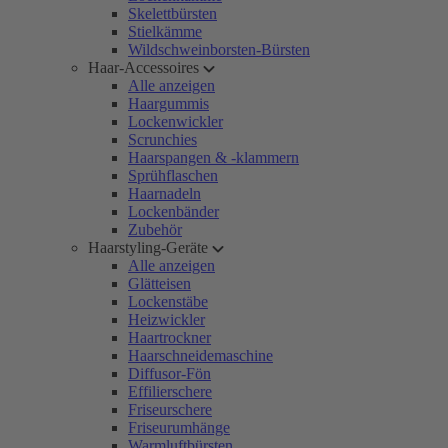
Skelettbürsten
Stielkämme
Wildschweinborsten-Bürsten
Haar-Accessoires
Alle anzeigen
Haargummis
Lockenwickler
Scrunchies
Haarspangen & -klammern
Sprühflaschen
Haarnadeln
Lockenbänder
Zubehör
Haarstyling-Geräte
Alle anzeigen
Glätteisen
Lockenstäbe
Heizwickler
Haartrockner
Haarschneidemaschine
Diffusor-Fön
Effilierschere
Friseurschere
Friseurumhänge
Warmluftbürsten