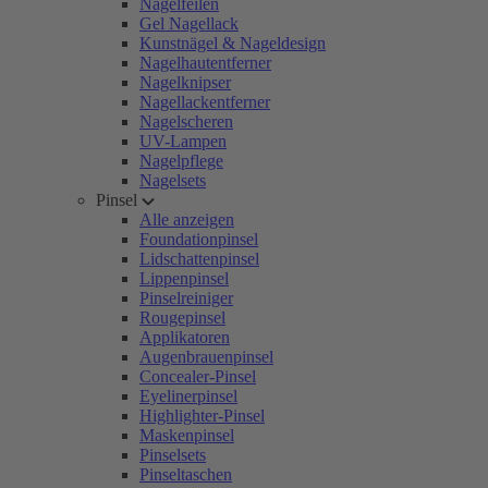
Nagelfeilen
Gel Nagellack
Kunstnägel & Nageldesign
Nagelhautentferner
Nagelknipser
Nagellackentferner
Nagelscheren
UV-Lampen
Nagelpflege
Nagelsets
Pinsel
Alle anzeigen
Foundationpinsel
Lidschattenpinsel
Lippenpinsel
Pinselreiniger
Rougepinsel
Applikatoren
Augenbrauenpinsel
Concealer-Pinsel
Eyelinerpinsel
Highlighter-Pinsel
Maskenpinsel
Pinselsets
Pinseltaschen