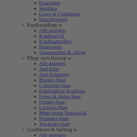
Haarserum
Sprühkur
Leave-in Conditioner
Haarpflegesets
Kopfhautpflege
Alle anzeigen
Kopfhaut-Öl
Kopfhautpeeling
Haarwasser
Sonnenschutz & -pflege
Pflege nach Haartyp
Alle anzeigen
Anti-Frizz
Anti-Schuppen
Blondes Haar
Coloriertes Haar
Empfindliche Kopfhaut
Feines & glattes Haar
Fettiges Haar
Lockiges Haar
Mittel gegen Haarausfall
Normales Haar
Trockenes Haar
Conditioner & Spülung
Alle anzeigen