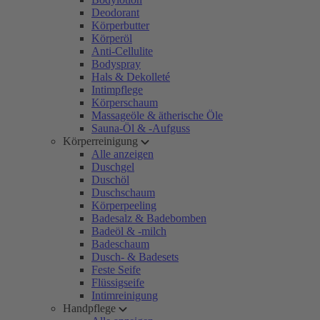
Deodorant
Körperbutter
Körperöl
Anti-Cellulite
Bodyspray
Hals & Dekolleté
Intimpflege
Körperschaum
Massageöle & ätherische Öle
Sauna-Öl & -Aufguss
Körperreinigung
Alle anzeigen
Duschgel
Duschöl
Duschschaum
Körperpeeling
Badesalz & Badebomben
Badeöl & -milch
Badeschaum
Dusch- & Badesets
Feste Seife
Flüssigseife
Intimreinigung
Handpflege