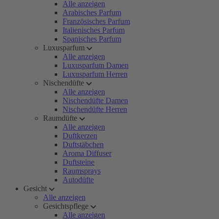
Alle anzeigen
Arabisches Parfum
Französisches Parfum
Italienisches Parfum
Spanisches Parfum
Luxusparfum
Alle anzeigen
Luxusparfum Damen
Luxusparfum Herren
Nischendüfte
Alle anzeigen
Nischendüfte Damen
Nischendüfte Herren
Raumdüfte
Alle anzeigen
Duftkerzen
Duftstäbchen
Aroma Diffuser
Duftsteine
Raumsprays
Autodüfte
Gesicht
Alle anzeigen
Gesichtspflege
Alle anzeigen