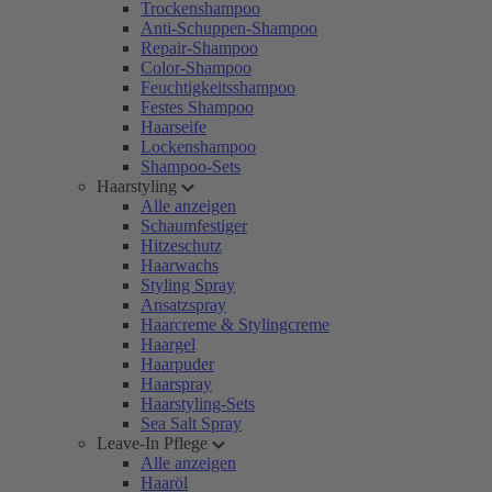
Trockenshampoo
Anti-Schuppen-Shampoo
Repair-Shampoo
Color-Shampoo
Feuchtigkeitsshampoo
Festes Shampoo
Haarseife
Lockenshampoo
Shampoo-Sets
Haarstyling
Alle anzeigen
Schaumfestiger
Hitzeschutz
Haarwachs
Styling Spray
Ansatzspray
Haarcreme & Stylingcreme
Haargel
Haarpuder
Haarspray
Haarstyling-Sets
Sea Salt Spray
Leave-In Pflege
Alle anzeigen
Haaröl