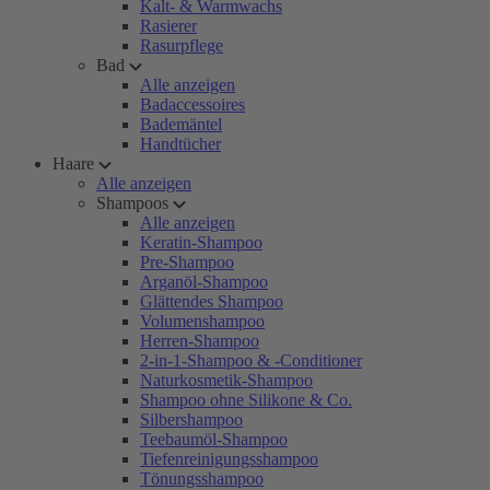
Kalt- & Warmwachs
Rasierer
Rasurpflege
Bad
Alle anzeigen
Badaccessoires
Bademäntel
Handtücher
Haare
Alle anzeigen
Shampoos
Alle anzeigen
Keratin-Shampoo
Pre-Shampoo
Arganöl-Shampoo
Glättendes Shampoo
Volumenshampoo
Herren-Shampoo
2-in-1-Shampoo & -Conditioner
Naturkosmetik-Shampoo
Shampoo ohne Silikone & Co.
Silbershampoo
Teebaumöl-Shampoo
Tiefenreinigungsshampoo
Tönungsshampoo