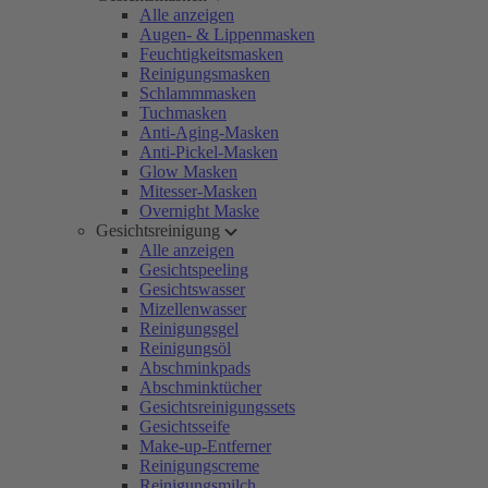
Alle anzeigen
Augen- & Lippenmasken
Feuchtigkeitsmasken
Reinigungsmasken
Schlammmasken
Tuchmasken
Anti-Aging-Masken
Anti-Pickel-Masken
Glow Masken
Mitesser-Masken
Overnight Maske
Gesichtsreinigung
Alle anzeigen
Gesichtspeeling
Gesichtswasser
Mizellenwasser
Reinigungsgel
Reinigungsöl
Abschminkpads
Abschminktücher
Gesichtsreinigungssets
Gesichtsseife
Make-up-Entferner
Reinigungscreme
Reinigungsmilch