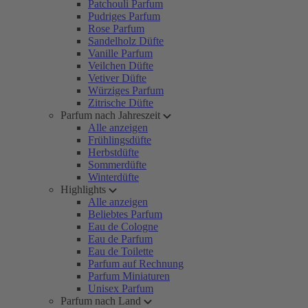
Patchouli Parfum
Pudriges Parfum
Rose Parfum
Sandelholz Düfte
Vanille Parfum
Veilchen Düfte
Vetiver Düfte
Würziges Parfum
Zitrische Düfte
Parfum nach Jahreszeit
Alle anzeigen
Frühlingsdüfte
Herbstdüfte
Sommerdüfte
Winterdüfte
Highlights
Alle anzeigen
Beliebtes Parfum
Eau de Cologne
Eau de Parfum
Eau de Toilette
Parfum auf Rechnung
Parfum Miniaturen
Unisex Parfum
Parfum nach Land