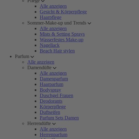
Pflege
Alle anzeigen
Gesicht & Körperpflege
Haarpflege
Sommer-Make-up und Trends
Alle anzeigen
Mists & Setting Sprays
Wasserfestes Make-up
Nagellack
Beach Hair stylen
Parfum
Alle anzeigen
Damendüfte
Alle anzeigen
Damenparfum
Haarparfum
Bodyspray
Duschgel Frauen
Deodorants
Körperpflege
Duftseifen
Parfum Sets Damen
Herrendüfte
Alle anzeigen
Herrenparfum