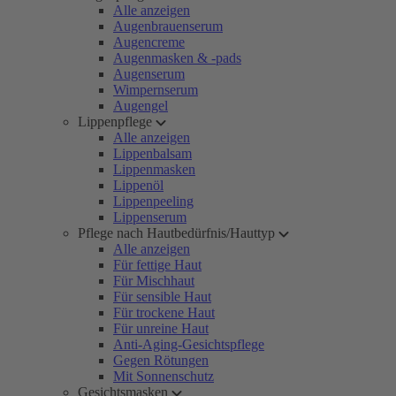
Alle anzeigen
Augenbrauenserum
Augencreme
Augenmasken & -pads
Augenserum
Wimpernserum
Augengel
Lippenpflege
Alle anzeigen
Lippenbalsam
Lippenmasken
Lippenöl
Lippenpeeling
Lippenserum
Pflege nach Hautbedürfnis/Hauttyp
Alle anzeigen
Für fettige Haut
Für Mischhaut
Für sensible Haut
Für trockene Haut
Für unreine Haut
Anti-Aging-Gesichtspflege
Gegen Rötungen
Mit Sonnenschutz
Gesichtsmasken