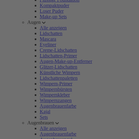
Kompaktpuder
Loser Puder
Make-up Sets
Augen
Alle anzeigen
Lidschatten
Mascara
Eyeliner
Creme-Lidschatten
Lidschatten-Primer
Augen-Make-up-Entferner
Glitzer-Lidschatten
Künstliche Wimpern
Lidschattenpaletten
Wimpern-Primer
Wimpernbürsten
Wimpernkleber
Wimpernzangen
Augenbrauenfarbe
Kajal
Sets
Augenbrauen
Alle anzeigen
Augenbrauenfarbe