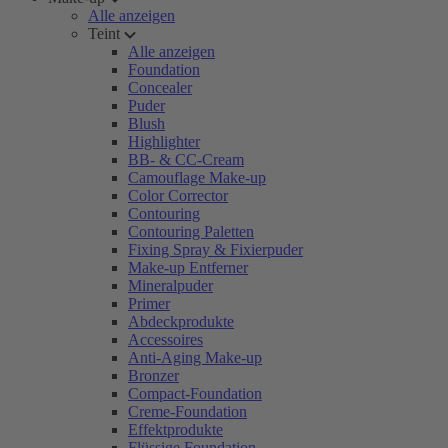
Alle anzeigen
Teint
Alle anzeigen
Foundation
Concealer
Puder
Blush
Highlighter
BB- & CC-Cream
Camouflage Make-up
Color Corrector
Contouring
Contouring Paletten
Fixing Spray & Fixierpuder
Make-up Entferner
Mineralpuder
Primer
Abdeckprodukte
Accessoires
Anti-Aging Make-up
Bronzer
Compact-Foundation
Creme-Foundation
Effektprodukte
Flüssige Foundation