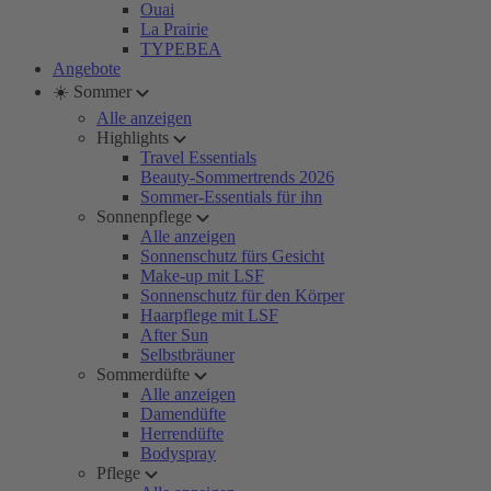
Ouai
La Prairie
TYPEBEA
Angebote
☀️ Sommer
Alle anzeigen
Highlights
Travel Essentials
Beauty-Sommertrends 2026
Sommer-Essentials für ihn
Sonnenpflege
Alle anzeigen
Sonnenschutz fürs Gesicht
Make-up mit LSF
Sonnenschutz für den Körper
Haarpflege mit LSF
After Sun
Selbstbräuner
Sommerdüfte
Alle anzeigen
Damendüfte
Herrendüfte
Bodyspray
Pflege