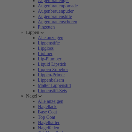
Augenbrauengel
Augenbrauenpomade
Augenbrauenpuder
Augenbrauenstifte
Augenbrauenscheren
Pinzetten
Lippen
Alle anzeigen
Lippenstifte
Lipgloss
Lipliner
Lip-Plumper
Liquid Lipstick
Lippen Zubehör
Lippen-Primer
Lippenbalsam
Matter Lippenstift
Lippenstift-Sets
Nägel
Alle anzeigen
Nagellack
Base Coat
Top Coat
Nagelhärter
Nagelfeilen