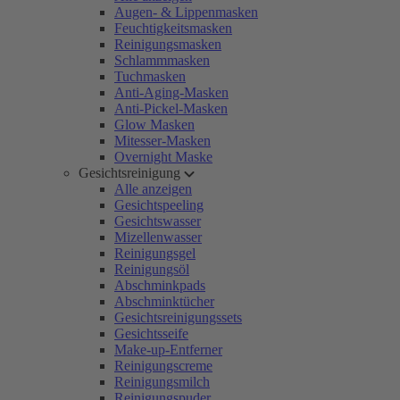
Augen- & Lippenmasken
Feuchtigkeitsmasken
Reinigungsmasken
Schlammmasken
Tuchmasken
Anti-Aging-Masken
Anti-Pickel-Masken
Glow Masken
Mitesser-Masken
Overnight Maske
Gesichtsreinigung
Alle anzeigen
Gesichtspeeling
Gesichtswasser
Mizellenwasser
Reinigungsgel
Reinigungsöl
Abschminkpads
Abschminktücher
Gesichtsreinigungssets
Gesichtsseife
Make-up-Entferner
Reinigungscreme
Reinigungsmilch
Reinigungspuder