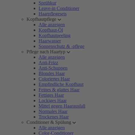
Sprühkur
Leave-in Conditioner
Haarpflegesets
Kopfhautpflege
Alle anzeigen
Kopfhaut-Öl
Kopfhautpeeling
Haarwasser
Sonnenschutz & -pflege
Pflege nach Haartyp
Alle anzeigen
Anti-Frizz
Anti-Schuppen
Blondes Haar
Coloriertes Haar
Empfindliche Kopfhaut
Feines & glattes Haar
Fettiges Haar
Lockiges Haar
Mittel gegen Haarausfall
Normales Haar
Trockenes Haar
Conditioner & Spülung
Alle anzeigen
Color-Conditioner