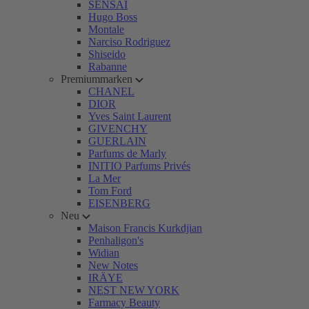
SENSAI
Hugo Boss
Montale
Narciso Rodriguez
Shiseido
Rabanne
Premiummarken
CHANEL
DIOR
Yves Saint Laurent
GIVENCHY
GUERLAIN
Parfums de Marly
INITIO Parfums Privés
La Mer
Tom Ford
EISENBERG
Neu
Maison Francis Kurkdjian
Penhaligon's
Widian
New Notes
IRÄYE
NEST NEW YORK
Farmacy Beauty