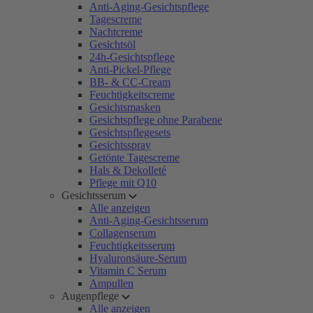
Anti-Aging-Gesichtspflege
Tagescreme
Nachtcreme
Gesichtsöl
24h-Gesichtspflege
Anti-Pickel-Pflege
BB- & CC-Cream
Feuchtigkeitscreme
Gesichtsmasken
Gesichtspflege ohne Parabene
Gesichtspflegesets
Gesichtsspray
Getönte Tagescreme
Hals & Dekolleté
Pflege mit Q10
Gesichtsserum
Alle anzeigen
Anti-Aging-Gesichtsserum
Collagenserum
Feuchtigkeitsserum
Hyaluronsäure-Serum
Vitamin C Serum
Ampullen
Augenpflege
Alle anzeigen