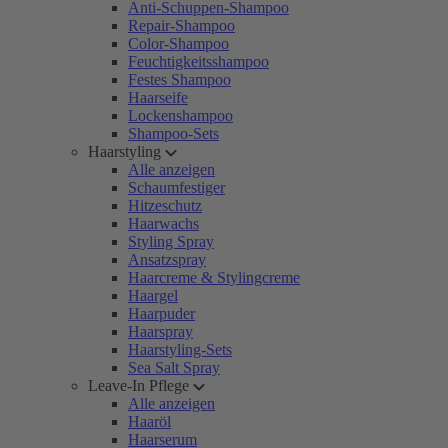
Anti-Schuppen-Shampoo
Repair-Shampoo
Color-Shampoo
Feuchtigkeitsshampoo
Festes Shampoo
Haarseife
Lockenshampoo
Shampoo-Sets
Haarstyling
Alle anzeigen
Schaumfestiger
Hitzeschutz
Haarwachs
Styling Spray
Ansatzspray
Haarcreme & Stylingcreme
Haargel
Haarpuder
Haarspray
Haarstyling-Sets
Sea Salt Spray
Leave-In Pflege
Alle anzeigen
Haaröl
Haarserum