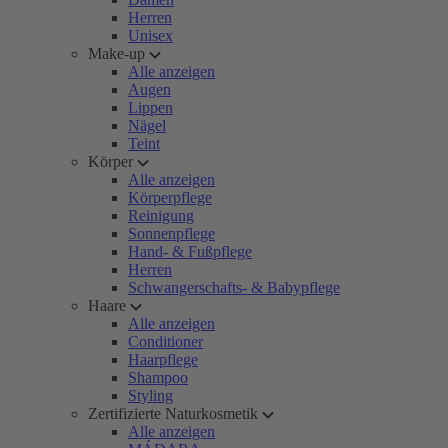
Herren
Unisex
Make-up
Alle anzeigen
Augen
Lippen
Nägel
Teint
Körper
Alle anzeigen
Körperpflege
Reinigung
Sonnenpflege
Hand- & Fußpflege
Herren
Schwangerschafts- & Babypflege
Haare
Alle anzeigen
Conditioner
Haarpflege
Shampoo
Styling
Zertifizierte Naturkosmetik
Alle anzeigen