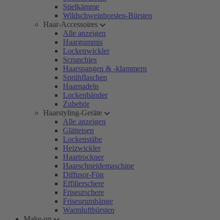
Stielkämme
Wildschweinborsten-Bürsten
Haar-Accessoires
Alle anzeigen
Haargummis
Lockenwickler
Scrunchies
Haarspangen & -klammern
Sprühflaschen
Haarnadeln
Lockenbänder
Zubehör
Haarstyling-Geräte
Alle anzeigen
Glätteisen
Lockenstäbe
Heizwickler
Haartrockner
Haarschneidemaschine
Diffusor-Fön
Effilierschere
Friseurschere
Friseurumhänge
Warmluftbürsten
Make-up