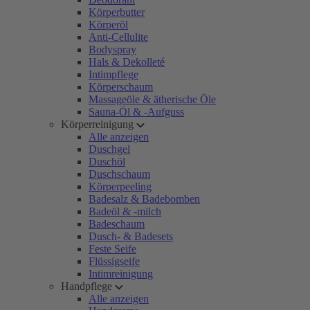
Körperbutter
Körperöl
Anti-Cellulite
Bodyspray
Hals & Dekolleté
Intimpflege
Körperschaum
Massageöle & ätherische Öle
Sauna-Öl & -Aufguss
Körperreinigung
Alle anzeigen
Duschgel
Duschöl
Duschschaum
Körperpeeling
Badesalz & Badebomben
Badeöl & -milch
Badeschaum
Dusch- & Badesets
Feste Seife
Flüssigseife
Intimreinigung
Handpflege
Alle anzeigen