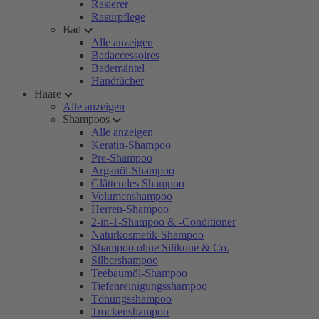
Rasierer
Rasurpflege
Bad
Alle anzeigen
Badaccessoires
Bademäntel
Handtücher
Haare
Alle anzeigen
Shampoos
Alle anzeigen
Keratin-Shampoo
Pre-Shampoo
Arganöl-Shampoo
Glättendes Shampoo
Volumenshampoo
Herren-Shampoo
2-in-1-Shampoo & -Conditioner
Naturkosmetik-Shampoo
Shampoo ohne Silikone & Co.
Silbershampoo
Teebaumöl-Shampoo
Tiefenreinigungsshampoo
Tönungsshampoo
Trockenshampoo