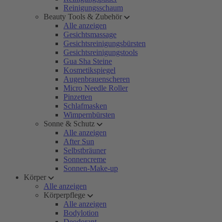
Reinigungsschaum
Beauty Tools & Zubehör
Alle anzeigen
Gesichtsmassage
Gesichtsreinigungsbürsten
Gesichtsreinigungstools
Gua Sha Steine
Kosmetikspiegel
Augenbrauenscheren
Micro Needle Roller
Pinzetten
Schlafmasken
Wimpernbürsten
Sonne & Schutz
Alle anzeigen
After Sun
Selbstbräuner
Sonnencreme
Sonnen-Make-up
Körper
Alle anzeigen
Körperpflege
Alle anzeigen
Bodylotion
Deodorant