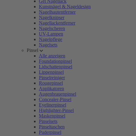
Gel Nagellack
Kunstnägel & Nageldesign
Nagelhautentferner
Nagelknipser
Nagellackentferner
Nagelscheren
UV-Lampen
Nagelpflege
Nagelsets
Pinsel
Alle anzeigen
Foundationpinsel
Lidschattenpinsel
Lippenpinsel
Pinselreiniger
Rougepinsel
Applikatoren
Augenbrauenpinsel
Concealer-Pinsel
Eyelinerpinsel
Highlighter-Pinsel
Maskenpinsel
Pinselsets
Pinseltaschen
Puderpinsel