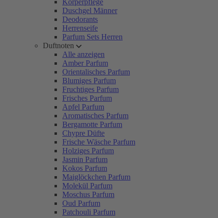
Körperpflege
Duschgel Männer
Deodorants
Herrenseife
Parfum Sets Herren
Duftnoten
Alle anzeigen
Amber Parfum
Orientalisches Parfum
Blumiges Parfum
Fruchtiges Parfum
Frisches Parfum
Apfel Parfum
Aromatisches Parfum
Bergamotte Parfum
Chypre Düfte
Frische Wäsche Parfum
Holziges Parfum
Jasmin Parfum
Kokos Parfum
Maiglöckchen Parfum
Molekül Parfum
Moschus Parfum
Oud Parfum
Patchouli Parfum