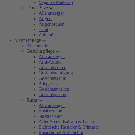
Veganes Make-up
Travel Size
Alle anzeigen
Augen
Augenbrauen
Teint
Zubehör
Männerpflege
Alle anzeigen
Gesichtspflege
Alle anzeigen
Anti-Aging
Gesichtscreme
Gesichtsreinigung
Gesichtsserum
Pflegesets
Gesichtsmasken
Gesichtspeeling
Rasur
Alle anzeigen
Rasiercreme
Nassrasierer
After Shave Balsam & Lotion
Elektrische Rasierer & Trimmer
Rasierhobel & Zubehör