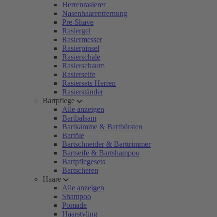
Herrenrasierer
Nasenhaarentfernung
Pre-Shave
Rasiergel
Rasiermesser
Rasierpinsel
Rasierschale
Rasierschaum
Rasierseife
Rasiersets Herren
Rasierständer
Bartpflege
Alle anzeigen
Bartbalsam
Bartkämme & Bartbürsten
Bartöle
Bartschneider & Barttrimmer
Bartseife & Bartshampoo
Bartpflegesets
Bartscheren
Haare
Alle anzeigen
Shampoo
Pomade
Haarstyling