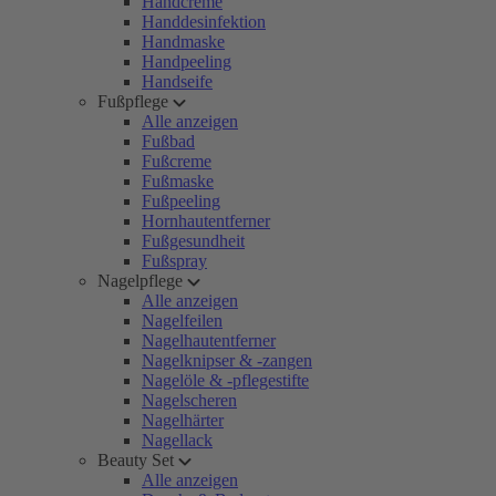
Handcreme
Handdesinfektion
Handmaske
Handpeeling
Handseife
Fußpflege
Alle anzeigen
Fußbad
Fußcreme
Fußmaske
Fußpeeling
Hornhautentferner
Fußgesundheit
Fußspray
Nagelpflege
Alle anzeigen
Nagelfeilen
Nagelhautentferner
Nagelknipser & -zangen
Nagelöle & -pflegestifte
Nagelscheren
Nagelhärter
Nagellack
Beauty Set
Alle anzeigen