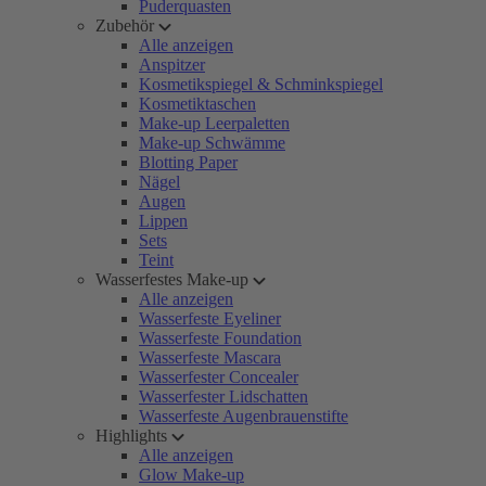
Puderquasten
Zubehör
Alle anzeigen
Anspitzer
Kosmetikspiegel & Schminkspiegel
Kosmetiktaschen
Make-up Leerpaletten
Make-up Schwämme
Blotting Paper
Nägel
Augen
Lippen
Sets
Teint
Wasserfestes Make-up
Alle anzeigen
Wasserfeste Eyeliner
Wasserfeste Foundation
Wasserfeste Mascara
Wasserfester Concealer
Wasserfester Lidschatten
Wasserfeste Augenbrauenstifte
Highlights
Alle anzeigen
Glow Make-up