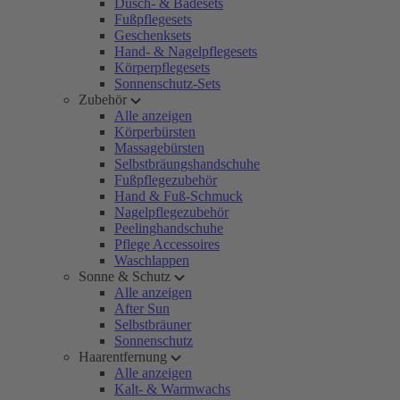
Dusch- & Badesets
Fußpflegesets
Geschenksets
Hand- & Nagelpflegesets
Körperpflegesets
Sonnenschutz-Sets
Zubehör
Alle anzeigen
Körperbürsten
Massagebürsten
Selbstbräungshandschuhe
Fußpflegezubehör
Hand & Fuß-Schmuck
Nagelpflegezubehör
Peelinghandschuhe
Pflege Accessoires
Waschlappen
Sonne & Schutz
Alle anzeigen
After Sun
Selbstbräuner
Sonnenschutz
Haarentfernung
Alle anzeigen
Kalt- & Warmwachs