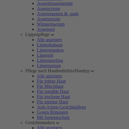
Augenbrauenserum
Augencreme
Augenmasken & -pads
Augenserum
Wimpernserum
Augengel
Lippenpflege
Alle anzeigen
Lippenbalsam
Lippenmasken
Lippenöl
Lippenpeeling
Lippenserum
Pflege nach Hautbedürfnis/Hauttyp
Alle anzeigen
Für fettige Haut
Für Mischhaut
Für sensible Haut
Für trockene Haut
Für unreine Haut
Anti-Aging-Gesichtspflege
Gegen Rötungen
Mit Sonnenschutz
Gesichtsmasken
Alle anzeigen