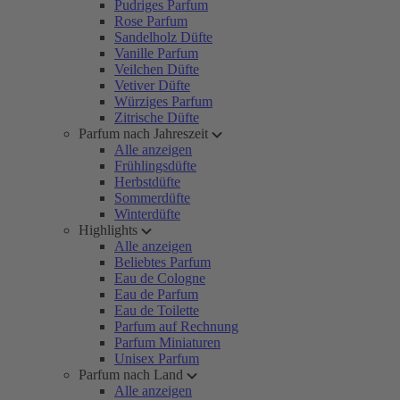
Pudriges Parfum
Rose Parfum
Sandelholz Düfte
Vanille Parfum
Veilchen Düfte
Vetiver Düfte
Würziges Parfum
Zitrische Düfte
Parfum nach Jahreszeit
Alle anzeigen
Frühlingsdüfte
Herbstdüfte
Sommerdüfte
Winterdüfte
Highlights
Alle anzeigen
Beliebtes Parfum
Eau de Cologne
Eau de Parfum
Eau de Toilette
Parfum auf Rechnung
Parfum Miniaturen
Unisex Parfum
Parfum nach Land
Alle anzeigen