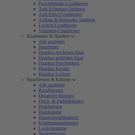
Feuchtigkeits-Conditioner
Anti-Schuppen-Spülung
Anti-Frizz-Conditioner
Aufbau & Reparatur Spülung
Locken-Conditioner
Volumen-Conditioner
Haarmaske & Haarkur
Alle anzeigen
Haarbutter
Haarkur trockenes Haar
Haarkur gefärbtes Haar
Haarkur Feuchtigkeit
Haarkur Keratin
Haarkur Locken
Haarbürsten & Kämme
Alle anzeigen
Rundbürsten
Detangler-Bürsten
Flach- & Paddelbürsten
Holzbürsten
Haarkämme
Haarschneidekämme
Kopfmassagebürsten
Lockenkämme
Skelettbürsten