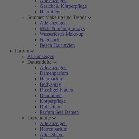
Alle anzeigen
Gesicht & Körperpflege
Haarpflege
Sommer-Make-up und Trends
Alle anzeigen
Mists & Setting Sprays
Wasserfestes Make-up
Nagellack
Beach Hair stylen
Parfum
Alle anzeigen
Damendüfte
Alle anzeigen
Damenparfum
Haarparfum
Bodyspray
Duschgel Frauen
Deodorants
Körperpflege
Duftseifen
Parfum Sets Damen
Herrendüfte
Alle anzeigen
Herrenparfum
After Shave