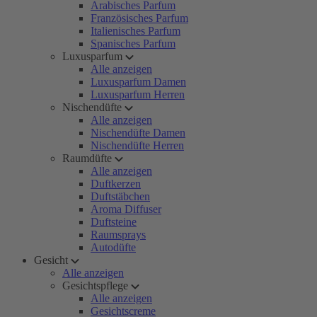
Arabisches Parfum
Französisches Parfum
Italienisches Parfum
Spanisches Parfum
Luxusparfum
Alle anzeigen
Luxusparfum Damen
Luxusparfum Herren
Nischendüfte
Alle anzeigen
Nischendüfte Damen
Nischendüfte Herren
Raumdüfte
Alle anzeigen
Duftkerzen
Duftstäbchen
Aroma Diffuser
Duftsteine
Raumsprays
Autodüfte
Gesicht
Alle anzeigen
Gesichtspflege
Alle anzeigen
Gesichtscreme