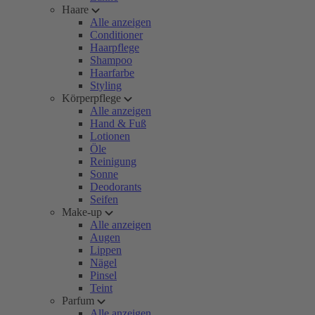
Haare
Alle anzeigen
Conditioner
Haarpflege
Shampoo
Haarfarbe
Styling
Körperpflege
Alle anzeigen
Hand & Fuß
Lotionen
Öle
Reinigung
Sonne
Deodorants
Seifen
Make-up
Alle anzeigen
Augen
Lippen
Nägel
Pinsel
Teint
Parfum
Alle anzeigen