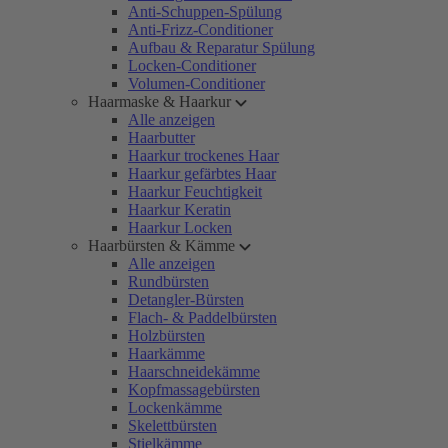
Anti-Schuppen-Spülung
Anti-Frizz-Conditioner
Aufbau & Reparatur Spülung
Locken-Conditioner
Volumen-Conditioner
Haarmaske & Haarkur
Alle anzeigen
Haarbutter
Haarkur trockenes Haar
Haarkur gefärbtes Haar
Haarkur Feuchtigkeit
Haarkur Keratin
Haarkur Locken
Haarbürsten & Kämme
Alle anzeigen
Rundbürsten
Detangler-Bürsten
Flach- & Paddelbürsten
Holzbürsten
Haarkämme
Haarschneidekämme
Kopfmassagebürsten
Lockenkämme
Skelettbürsten
Stielkämme