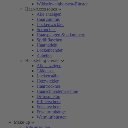
Wildschweinborsten-Bürsten
Haar-Accessoires
Alle anzeigen
Haargummis
Lockenwickler
Scrunchies
Haarspangen & -klammern
Sprühflaschen
Haarnadeln
Lockenbänder
Zubehör
Haarstyling-Geräte
Alle anzeigen
Glätteisen
Lockenstäbe
Heizwickler
Haartrockner
Haarschneidemaschine
Diffusor-Fön
Effilierschere
Friseurschere
Friseurumhänge
Warmluftbürsten
Make-up
Alle anzeigen