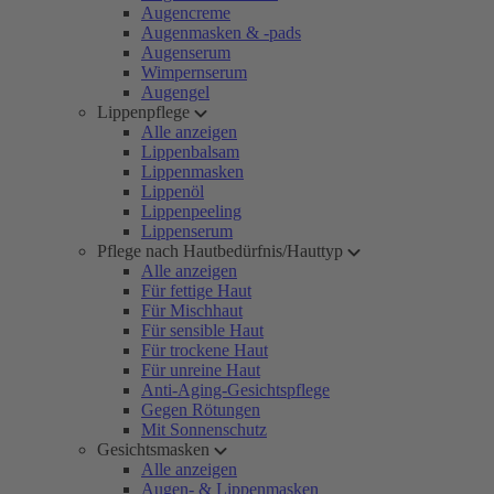
Augencreme
Augenmasken & -pads
Augenserum
Wimpernserum
Augengel
Lippenpflege
Alle anzeigen
Lippenbalsam
Lippenmasken
Lippenöl
Lippenpeeling
Lippenserum
Pflege nach Hautbedürfnis/Hauttyp
Alle anzeigen
Für fettige Haut
Für Mischhaut
Für sensible Haut
Für trockene Haut
Für unreine Haut
Anti-Aging-Gesichtspflege
Gegen Rötungen
Mit Sonnenschutz
Gesichtsmasken
Alle anzeigen
Augen- & Lippenmasken