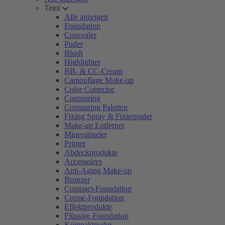
Teint
Alle anzeigen
Foundation
Concealer
Puder
Blush
Highlighter
BB- & CC-Cream
Camouflage Make-up
Color Corrector
Contouring
Contouring Paletten
Fixing Spray & Fixierpuder
Make-up Entferner
Mineralpuder
Primer
Abdeckprodukte
Accessoires
Anti-Aging Make-up
Bronzer
Compact-Foundation
Creme-Foundation
Effektprodukte
Flüssige Foundation
Kompaktpuder