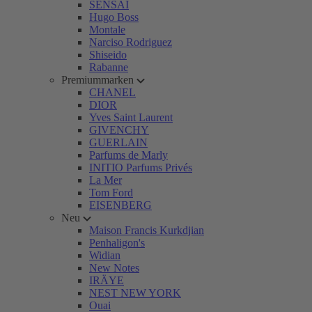
SENSAI
Hugo Boss
Montale
Narciso Rodriguez
Shiseido
Rabanne
Premiummarken
CHANEL
DIOR
Yves Saint Laurent
GIVENCHY
GUERLAIN
Parfums de Marly
INITIO Parfums Privés
La Mer
Tom Ford
EISENBERG
Neu
Maison Francis Kurkdjian
Penhaligon's
Widian
New Notes
IRÄYE
NEST NEW YORK
Ouai