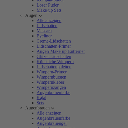
Loser Puder
Make-up Sets
Augen
Alle anzeigen
Lidschatten
Mascara
Eyeliner
Creme-Lidschatten
Lidschatten-Primer
Augen-Make-up-Entferner
Glitzer-Lidschatten
Künstliche Wimpern
Lidschattenpaletten
Wimpern-Primer
Wimpernbürsten
Wimpernkleber
Wimpernzangen
Augenbrauenfarbe
Kajal
Sets
Augenbrauen
Alle anzeigen
Augenbrauenfarbe
Augenbrauengel