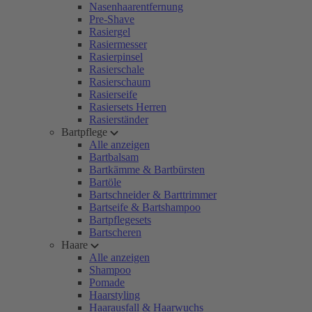
Nasenhaarentfernung
Pre-Shave
Rasiergel
Rasiermesser
Rasierpinsel
Rasierschale
Rasierschaum
Rasierseife
Rasiersets Herren
Rasierständer
Bartpflege
Alle anzeigen
Bartbalsam
Bartkämme & Bartbürsten
Bartöle
Bartschneider & Barttrimmer
Bartseife & Bartshampoo
Bartpflegesets
Bartscheren
Haare
Alle anzeigen
Shampoo
Pomade
Haarstyling
Haarausfall & Haarwuchs