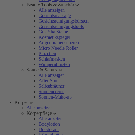
Beauty Tools & Zubehör
Alle anzeigen
Gesichtsmassage
Gesichtsreinigungsbürsten
Gesichtsreinigungstools
Gua Sha Steine
Kosmetikspiegel
Augenbrauenscheren
Micro Needle Roller
Pinzetten
Schlafmasken
Wimpernbürsten
Sonne & Schutz
Alle anzeigen
After Sun
Selbstbräuner
Sonnencreme
Sonnen-Make-up
Körper
Alle anzeigen
Körperpflege
Alle anzeigen
Bodylotion
Deodorant
Körperbutter