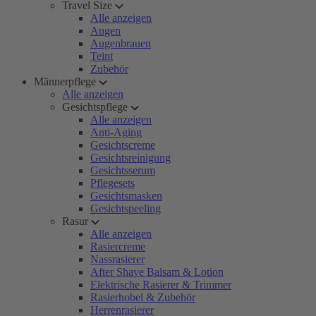
Travel Size
Alle anzeigen
Augen
Augenbrauen
Teint
Zubehör
Männerpflege
Alle anzeigen
Gesichtspflege
Alle anzeigen
Anti-Aging
Gesichtscreme
Gesichtsreinigung
Gesichtsserum
Pflegesets
Gesichtsmasken
Gesichtspeeling
Rasur
Alle anzeigen
Rasiercreme
Nassrasierer
After Shave Balsam & Lotion
Elektrische Rasierer & Trimmer
Rasierhobel & Zubehör
Herrenrasierer