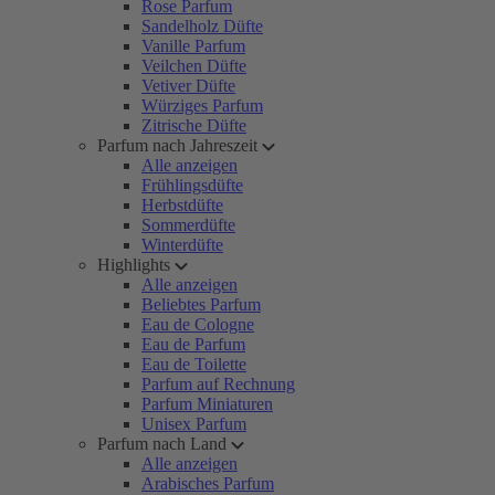
Rose Parfum
Sandelholz Düfte
Vanille Parfum
Veilchen Düfte
Vetiver Düfte
Würziges Parfum
Zitrische Düfte
Parfum nach Jahreszeit
Alle anzeigen
Frühlingsdüfte
Herbstdüfte
Sommerdüfte
Winterdüfte
Highlights
Alle anzeigen
Beliebtes Parfum
Eau de Cologne
Eau de Parfum
Eau de Toilette
Parfum auf Rechnung
Parfum Miniaturen
Unisex Parfum
Parfum nach Land
Alle anzeigen
Arabisches Parfum