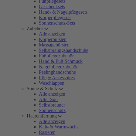
Fußpflegesets
Geschenksets
Hand- & Nagelpflegesets
Körperpflegesets
Sonnenschutz-Sets
Zubehör
Alle anzeigen
Körperbürsten
Massagebürsten
Selbstbräungshandschuhe
Fußpflegezubehör
Hand & Fuß-Schmuck
Nagelpflegezubehör
Peelinghandschuhe
Pflege Accessoires
Waschlappen
Sonne & Schutz
Alle anzeigen
After Sun
Selbstbräuner
Sonnenschutz
Haarentfernung
Alle anzeigen
Kalt- & Warmwachs
Rasierer