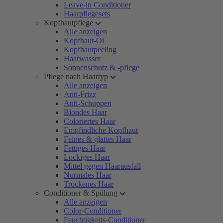
Leave-in Conditioner
Haarpflegesets
Kopfhautpflege
Alle anzeigen
Kopfhaut-Öl
Kopfhautpeeling
Haarwasser
Sonnenschutz & -pflege
Pflege nach Haartyp
Alle anzeigen
Anti-Frizz
Anti-Schuppen
Blondes Haar
Coloriertes Haar
Empfindliche Kopfhaut
Feines & glattes Haar
Fettiges Haar
Lockiges Haar
Mittel gegen Haarausfall
Normales Haar
Trockenes Haar
Conditioner & Spülung
Alle anzeigen
Color-Conditioner
Feuchtigkeits-Conditioner