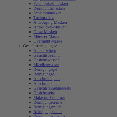
Feuchtigkeitsmasken
Reinigungsmasken
Schlammmasken
Tuchmasken
Anti-Aging-Masken
Anti-Pickel-Masken
Glow Masken
Mitesser-Masken
Overnight Maske
Gesichtsreinigung
Alle anzeigen
Gesichtspeeling
Gesichtswasser
Mizellenwasser
Reinigungsgel
Reinigungsöl
Abschminkpads
Abschminktücher
Gesichtsreinigungssets
Gesichtsseife
Make-up-Entferner
Reinigungscreme
Reinigungsmilch
Reinigungspuder
Reinigungsschaum