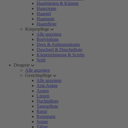
Haarbürsten & Kämme
Haarcreme
Haargel
Haarpaste
Haarpflege
Körperpflege
Alle anzeigen
Bodylotions
Deos & Antitranspirants
Duschgel & Duschpflege
Körperreinigung & Scrubs
Seife
Drogerie
Alle anzeigen
Gesichtspflege
Alle anzeigen
Anti-Aging
Augen
Lippen
Nachtpflege
Tagespflege
Rasur
Reinigung
Sonne
Zähne