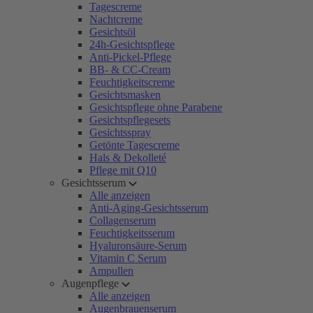
Tagescreme
Nachtcreme
Gesichtsöl
24h-Gesichtspflege
Anti-Pickel-Pflege
BB- & CC-Cream
Feuchtigkeitscreme
Gesichtsmasken
Gesichtspflege ohne Parabene
Gesichtspflegesets
Gesichtsspray
Getönte Tagescreme
Hals & Dekolleté
Pflege mit Q10
Gesichtsserum
Alle anzeigen
Anti-Aging-Gesichtsserum
Collagenserum
Feuchtigkeitsserum
Hyaluronsäure-Serum
Vitamin C Serum
Ampullen
Augenpflege
Alle anzeigen
Augenbrauenserum