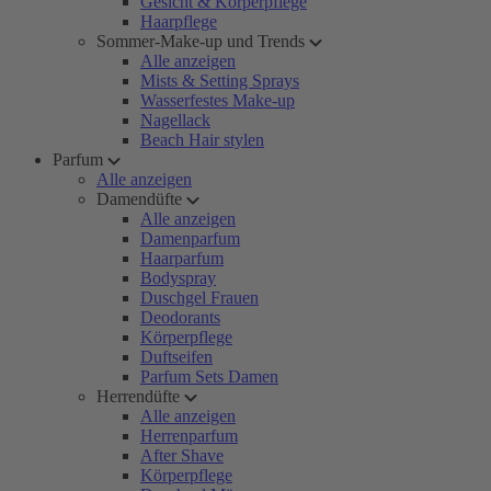
Gesicht & Körperpflege
Haarpflege
Sommer-Make-up und Trends
Alle anzeigen
Mists & Setting Sprays
Wasserfestes Make-up
Nagellack
Beach Hair stylen
Parfum
Alle anzeigen
Damendüfte
Alle anzeigen
Damenparfum
Haarparfum
Bodyspray
Duschgel Frauen
Deodorants
Körperpflege
Duftseifen
Parfum Sets Damen
Herrendüfte
Alle anzeigen
Herrenparfum
After Shave
Körperpflege