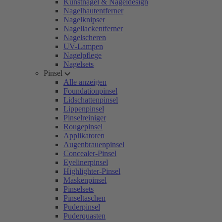
Kunstnägel & Nageldesign
Nagelhautentferner
Nagelknipser
Nagellackentferner
Nagelscheren
UV-Lampen
Nagelpflege
Nagelsets
Pinsel
Alle anzeigen
Foundationpinsel
Lidschattenpinsel
Lippenpinsel
Pinselreiniger
Rougepinsel
Applikatoren
Augenbrauenpinsel
Concealer-Pinsel
Eyelinerpinsel
Highlighter-Pinsel
Maskenpinsel
Pinselsets
Pinseltaschen
Puderpinsel
Puderquasten