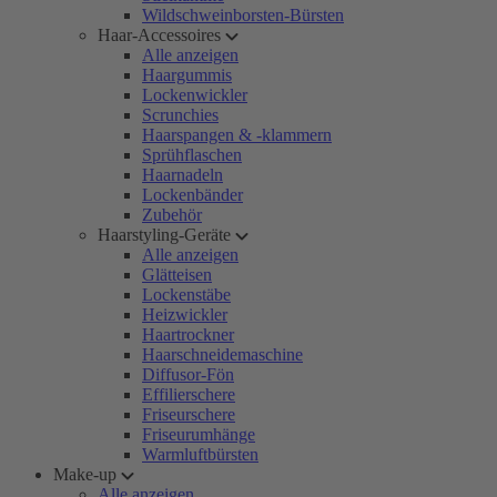
Wildschweinborsten-Bürsten
Haar-Accessoires
Alle anzeigen
Haargummis
Lockenwickler
Scrunchies
Haarspangen & -klammern
Sprühflaschen
Haarnadeln
Lockenbänder
Zubehör
Haarstyling-Geräte
Alle anzeigen
Glätteisen
Lockenstäbe
Heizwickler
Haartrockner
Haarschneidemaschine
Diffusor-Fön
Effilierschere
Friseurschere
Friseurumhänge
Warmluftbürsten
Make-up
Alle anzeigen