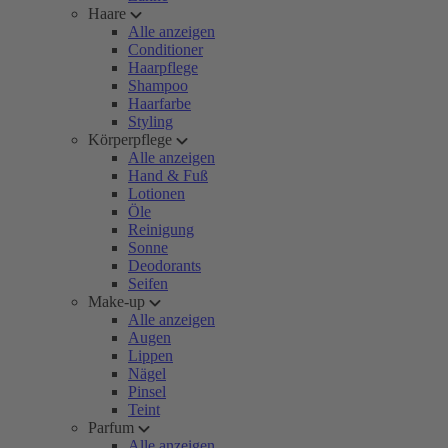
Haare
Alle anzeigen
Conditioner
Haarpflege
Shampoo
Haarfarbe
Styling
Körperpflege
Alle anzeigen
Hand & Fuß
Lotionen
Öle
Reinigung
Sonne
Deodorants
Seifen
Make-up
Alle anzeigen
Augen
Lippen
Nägel
Pinsel
Teint
Parfum
Alle anzeigen