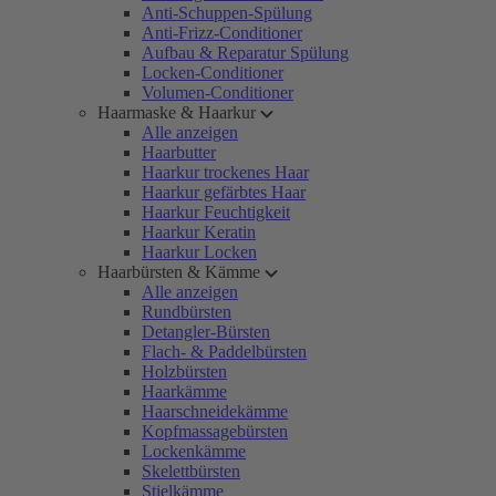
Anti-Schuppen-Spülung
Anti-Frizz-Conditioner
Aufbau & Reparatur Spülung
Locken-Conditioner
Volumen-Conditioner
Haarmaske & Haarkur
Alle anzeigen
Haarbutter
Haarkur trockenes Haar
Haarkur gefärbtes Haar
Haarkur Feuchtigkeit
Haarkur Keratin
Haarkur Locken
Haarbürsten & Kämme
Alle anzeigen
Rundbürsten
Detangler-Bürsten
Flach- & Paddelbürsten
Holzbürsten
Haarkämme
Haarschneidekämme
Kopfmassagebürsten
Lockenkämme
Skelettbürsten
Stielkämme