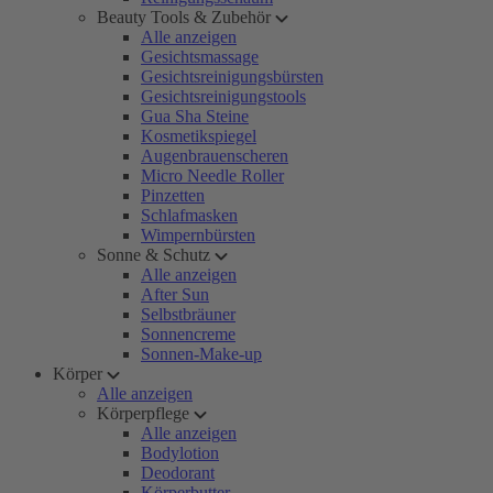
Beauty Tools & Zubehör
Alle anzeigen
Gesichtsmassage
Gesichtsreinigungsbürsten
Gesichtsreinigungstools
Gua Sha Steine
Kosmetikspiegel
Augenbrauenscheren
Micro Needle Roller
Pinzetten
Schlafmasken
Wimpernbürsten
Sonne & Schutz
Alle anzeigen
After Sun
Selbstbräuner
Sonnencreme
Sonnen-Make-up
Körper
Alle anzeigen
Körperpflege
Alle anzeigen
Bodylotion
Deodorant
Körperbutter