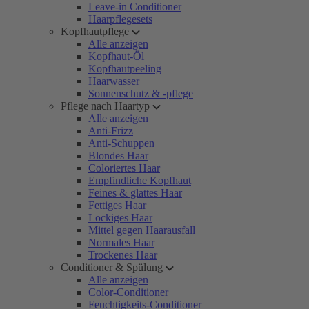
Leave-in Conditioner
Haarpflegesets
Kopfhautpflege
Alle anzeigen
Kopfhaut-Öl
Kopfhautpeeling
Haarwasser
Sonnenschutz & -pflege
Pflege nach Haartyp
Alle anzeigen
Anti-Frizz
Anti-Schuppen
Blondes Haar
Coloriertes Haar
Empfindliche Kopfhaut
Feines & glattes Haar
Fettiges Haar
Lockiges Haar
Mittel gegen Haarausfall
Normales Haar
Trockenes Haar
Conditioner & Spülung
Alle anzeigen
Color-Conditioner
Feuchtigkeits-Conditioner