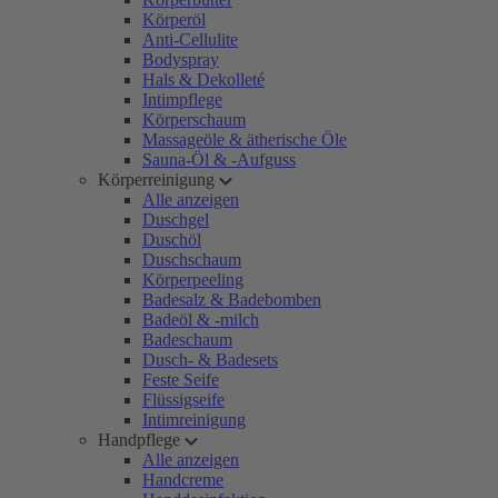
Körperöl
Anti-Cellulite
Bodyspray
Hals & Dekolleté
Intimpflege
Körperschaum
Massageöle & ätherische Öle
Sauna-Öl & -Aufguss
Körperreinigung
Alle anzeigen
Duschgel
Duschöl
Duschschaum
Körperpeeling
Badesalz & Badebomben
Badeöl & -milch
Badeschaum
Dusch- & Badesets
Feste Seife
Flüssigseife
Intimreinigung
Handpflege
Alle anzeigen
Handcreme