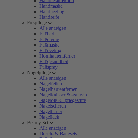
Handdesinfektion
Handmaske
Handpeeling
Handseife
Fußpflege
Alle anzeigen
Fußbad
Fußcreme
Fußmaske
Fußpeeling
Hornhautentferner
Fußgesundheit
Fußspray
Nagelpflege
Alle anzeigen
Nagelfeilen
Nagelhautentferner
Nagelknipser & -zangen
Nagelöle & -pflegestifte
Nagelscheren
Nagelhärter
Nagellack
Beauty Set
Alle anzeigen
Dusch- & Badesets