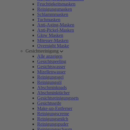
Feuchtigkeitsmasken
Reinigungsmasken
Schlammmasken
Tuchmasken
Anti-Aging-Masken
Anti-Pickel-Masken
Glow Masken
Mitesser-Masken
Overnight Maske
Gesichtsreinigung
Alle anzeigen
Gesichtspeeling
Gesichtswasser
Mizellenwasser
Reinigungsgel
Reinigungsöl
Abschminkpads
Abschminktücher
Gesichtsreinigungssets
Gesichtsseife
Make-up-Entferner
Reinigungscreme
Reinigungsmilch
Reinigungspuder
Reinigungsschaum