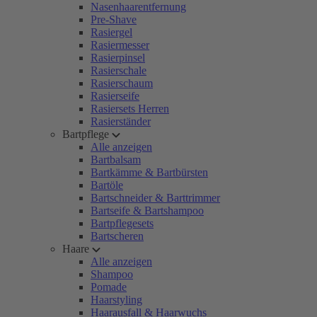
Nasenhaarentfernung
Pre-Shave
Rasiergel
Rasiermesser
Rasierpinsel
Rasierschale
Rasierschaum
Rasierseife
Rasiersets Herren
Rasierständer
Bartpflege
Alle anzeigen
Bartbalsam
Bartkämme & Bartbürsten
Bartöle
Bartschneider & Barttrimmer
Bartseife & Bartshampoo
Bartpflegesets
Bartscheren
Haare
Alle anzeigen
Shampoo
Pomade
Haarstyling
Haarausfall & Haarwuchs