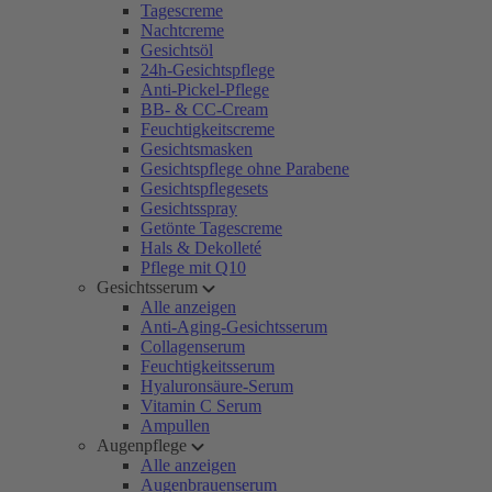
Tagescreme
Nachtcreme
Gesichtsöl
24h-Gesichtspflege
Anti-Pickel-Pflege
BB- & CC-Cream
Feuchtigkeitscreme
Gesichtsmasken
Gesichtspflege ohne Parabene
Gesichtspflegesets
Gesichtsspray
Getönte Tagescreme
Hals & Dekolleté
Pflege mit Q10
Gesichtsserum
Alle anzeigen
Anti-Aging-Gesichtsserum
Collagenserum
Feuchtigkeitsserum
Hyaluronsäure-Serum
Vitamin C Serum
Ampullen
Augenpflege
Alle anzeigen
Augenbrauenserum