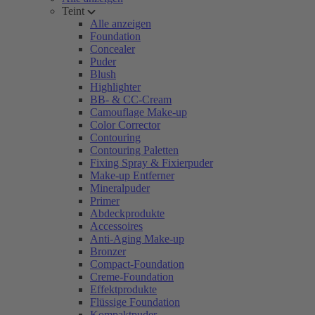
Teint
Alle anzeigen
Foundation
Concealer
Puder
Blush
Highlighter
BB- & CC-Cream
Camouflage Make-up
Color Corrector
Contouring
Contouring Paletten
Fixing Spray & Fixierpuder
Make-up Entferner
Mineralpuder
Primer
Abdeckprodukte
Accessoires
Anti-Aging Make-up
Bronzer
Compact-Foundation
Creme-Foundation
Effektprodukte
Flüssige Foundation
Kompaktpuder