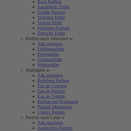
Rose Parfum
Sandelholz Düfte
Vanille Parfum
Veilchen Düfte
Vetiver Düfte
Würziges Parfum
Zitrische Düfte
Parfum nach Jahreszeit
Alle anzeigen
Frühlingsdüfte
Herbstdüfte
Sommerdüfte
Winterdüfte
Highlights
Alle anzeigen
Beliebtes Parfum
Eau de Cologne
Eau de Parfum
Eau de Toilette
Parfum auf Rechnung
Parfum Miniaturen
Unisex Parfum
Parfum nach Land
Alle anzeigen
Arabisches Parfum