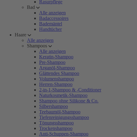
Rasurpflege
Bad
Alle anzeigen
Badaccessoires
Bademäntel
Handtücher
Haare
Alle anzeigen
Shampoos
Alle anzeigen
Keratin-Shampoo
Pre-Shampoo
Arganöl-Shampoo
Glättendes Shampoo
Volumenshampoo
Herren-Shampoo
2-in-1-Shampoo & -Conditioner
Naturkosmetik-Shampoo
Shampoo ohne Silikone & Co.
Silbershampoo
Teebaumöl-Shampoo
Tiefenreinigungsshampoo
Tönungsshampoo
Trockenshampoo
Anti-Schuppen-Shampoo