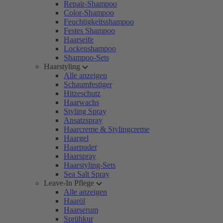
Repair-Shampoo
Color-Shampoo
Feuchtigkeitsshampoo
Festes Shampoo
Haarseife
Lockenshampoo
Shampoo-Sets
Haarstyling
Alle anzeigen
Schaumfestiger
Hitzeschutz
Haarwachs
Styling Spray
Ansatzspray
Haarcreme & Stylingcreme
Haargel
Haarpuder
Haarspray
Haarstyling-Sets
Sea Salt Spray
Leave-In Pflege
Alle anzeigen
Haaröl
Haarserum
Sprühkur