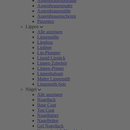
Augenbrauenpomade
Augenbrauenpuder
Augenbrauenstifte
Augenbrauenscheren
Pinzetten
Lippen
Alle anzeigen
Lippenstifte
Lipgloss
Lipliner
Lip-Plumper
Liquid Lipstick
Lippen Zubehör
Lippen-Primer
Lippenbalsam
Matter Lippenstift
Lippenstift-Sets
Nägel
Alle anzeigen
Nagellack
Base Coat
Top Coat
Nagelhärter
Nagelfeilen
Gel Nagellack