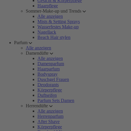
Gesicht & Körperpflege
Haarpflege
Sommer-Make-up und Trends
Alle anzeigen
Mists & Setting Sprays
Wasserfestes Make-up
Nagellack
Beach Hair stylen
Parfum
Alle anzeigen
Damendüfte
Alle anzeigen
Damenparfum
Haarparfum
Bodyspray
Duschgel Frauen
Deodorants
Körperpflege
Duftseifen
Parfum Sets Damen
Herrendüfte
Alle anzeigen
Herrenparfum
After Shave
Körperpflege