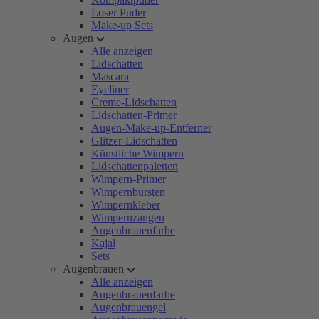
Loser Puder
Make-up Sets
Augen
Alle anzeigen
Lidschatten
Mascara
Eyeliner
Creme-Lidschatten
Lidschatten-Primer
Augen-Make-up-Entferner
Glitzer-Lidschatten
Künstliche Wimpern
Lidschattenpaletten
Wimpern-Primer
Wimpernbürsten
Wimpernkleber
Wimpernzangen
Augenbrauenfarbe
Kajal
Sets
Augenbrauen
Alle anzeigen
Augenbrauenfarbe
Augenbrauengel