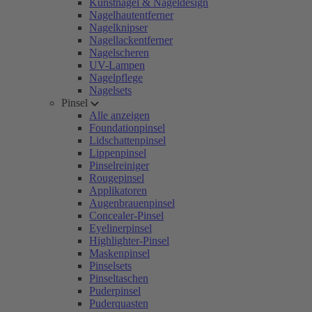
Kunstnägel & Nageldesign
Nagelhautentferner
Nagelknipser
Nagellackentferner
Nagelscheren
UV-Lampen
Nagelpflege
Nagelsets
Pinsel
Alle anzeigen
Foundationpinsel
Lidschattenpinsel
Lippenpinsel
Pinselreiniger
Rougepinsel
Applikatoren
Augenbrauenpinsel
Concealer-Pinsel
Eyelinerpinsel
Highlighter-Pinsel
Maskenpinsel
Pinselsets
Pinseltaschen
Puderpinsel
Puderquasten