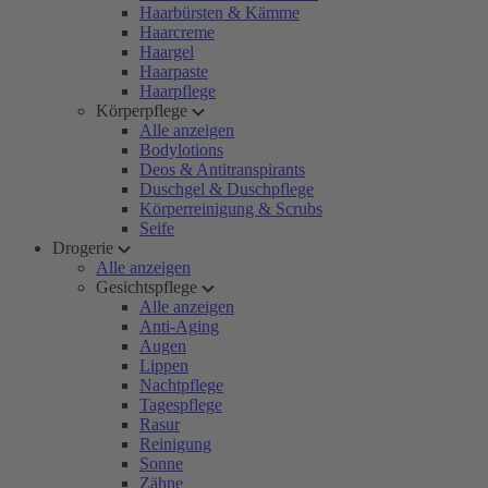
Haarbürsten & Kämme
Haarcreme
Haargel
Haarpaste
Haarpflege
Körperpflege
Alle anzeigen
Bodylotions
Deos & Antitranspirants
Duschgel & Duschpflege
Körperreinigung & Scrubs
Seife
Drogerie
Alle anzeigen
Gesichtspflege
Alle anzeigen
Anti-Aging
Augen
Lippen
Nachtpflege
Tagespflege
Rasur
Reinigung
Sonne
Zähne