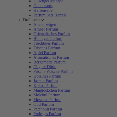
Duschgel Männer
Deodorants
Herrenseife
Parfum Sets Herren
Duftnoten
Alle anzeigen
Amber Parfum
Orientalisches Parfum
Blumiges Parfum
Fruchtiges Parfum
Frisches Parfum
Apfel Parfum
Aromatisches Parfum
Bergamotte Parfum
Chypre Düfte
Frische Wäsche Parfum
Holziges Parfum
Jasmin Parfum
Kokos Parfum
Maiglöckchen Parfum
Molekül Parfum
Moschus Parfum
Oud Parfum
Patchouli Parfum
Pudriges Parfum