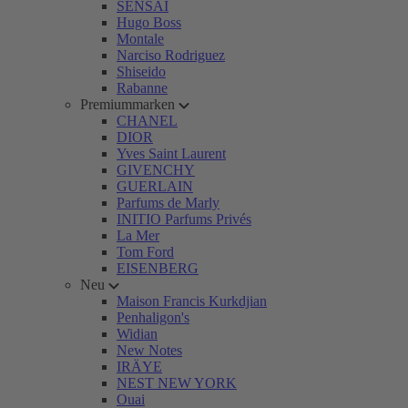
SENSAI
Hugo Boss
Montale
Narciso Rodriguez
Shiseido
Rabanne
Premiummarken
CHANEL
DIOR
Yves Saint Laurent
GIVENCHY
GUERLAIN
Parfums de Marly
INITIO Parfums Privés
La Mer
Tom Ford
EISENBERG
Neu
Maison Francis Kurkdjian
Penhaligon's
Widian
New Notes
IRÄYE
NEST NEW YORK
Ouai