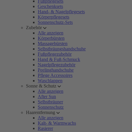
Fußpflegesets
Geschenksets
Hand- & Nagelpflegesets
Körperpflegesets
Sonnenschutz-Sets
Zubehör
Alle anzeigen
Körperbürsten
Massagebürsten
Selbstbräungshandschuhe
Fußpflegezubehör
Hand & Fuß-Schmuck
Nagelpflegezubehör
Peelinghandschuhe
Pflege Accessoires
Waschlappen
Sonne & Schutz
Alle anzeigen
After Sun
Selbstbräuner
Sonnenschutz
Haarentfernung
Alle anzeigen
Kalt- & Warmwachs
Rasierer