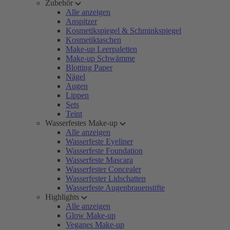
Zubehör
Alle anzeigen
Anspitzer
Kosmetikspiegel & Schminkspiegel
Kosmetiktaschen
Make-up Leerpaletten
Make-up Schwämme
Blotting Paper
Nägel
Augen
Lippen
Sets
Teint
Wasserfestes Make-up
Alle anzeigen
Wasserfeste Eyeliner
Wasserfeste Foundation
Wasserfeste Mascara
Wasserfester Concealer
Wasserfester Lidschatten
Wasserfeste Augenbrauenstifte
Highlights
Alle anzeigen
Glow Make-up
Veganes Make-up