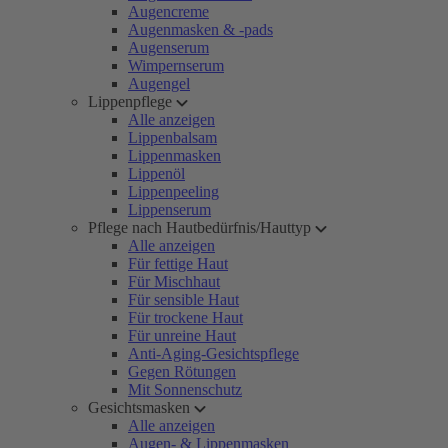
Augencreme
Augenmasken & -pads
Augenserum
Wimpernserum
Augengel
Lippenpflege
Alle anzeigen
Lippenbalsam
Lippenmasken
Lippenöl
Lippenpeeling
Lippenserum
Pflege nach Hautbedürfnis/Hauttyp
Alle anzeigen
Für fettige Haut
Für Mischhaut
Für sensible Haut
Für trockene Haut
Für unreine Haut
Anti-Aging-Gesichtspflege
Gegen Rötungen
Mit Sonnenschutz
Gesichtsmasken
Alle anzeigen
Augen- & Lippenmasken