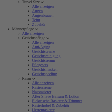
Travel Size
Alle anzeigen
Augen
Augenbrauen
Teint
Zubehör
Männerpflege
Alle anzeigen
Gesichtspflege
Alle anzeigen
Anti-Aging
Gesichtscreme
Gesichtsreinigung
Gesichtsserum
Pflegesets
Gesichtsmasken
Gesichtspeeling
Rasur
Alle anzeigen
Rasiercreme
Nassrasierer
After Shave Balsam & Lotion
Elektrische Rasierer & Trimmer
Rasierhobel & Zubehör
Herrenrasierer