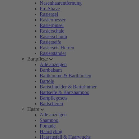
Nasenhaarentfernung
Pre-Shave
Rasiergel
Rasiermesser
Rasierpinsel
Rasierschale
Rasierschaum
Rasierseife
Rasiersets Herren
Rasierständer
Bartpflege
Alle anzeigen
Bartbalsam
Bartkämme & Bartbürsten
Bartöle
Bartschneider & Barttrimmer
Bartseife & Bartshampoo
Bartpflegesets
Bartscheren
Haare
Alle anzeigen
Shampoo
Pomade
Haarstyling
Haarausfall & Haarwuchs