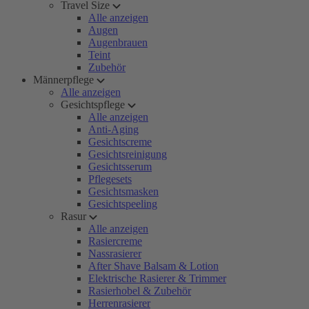
Travel Size
Alle anzeigen
Augen
Augenbrauen
Teint
Zubehör
Männerpflege
Alle anzeigen
Gesichtspflege
Alle anzeigen
Anti-Aging
Gesichtscreme
Gesichtsreinigung
Gesichtsserum
Pflegesets
Gesichtsmasken
Gesichtspeeling
Rasur
Alle anzeigen
Rasiercreme
Nassrasierer
After Shave Balsam & Lotion
Elektrische Rasierer & Trimmer
Rasierhobel & Zubehör
Herrenrasierer