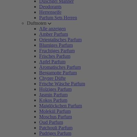
Duschgel Männer
Deodorants
Herrenseife
Parfum Sets Herren
Duftnoten
Alle anzeigen
Amber Parfum
Orientalisches Parfum
Blumiges Parfum
Fruchtiges Parfum
Frisches Parfum
Apfel Parfum
Aromatisches Parfum
Bergamotte Parfum
Chypre Düfte
Frische Wäsche Parfum
Holziges Parfum
Jasmin Parfum
Kokos Parfum
Maiglöckchen Parfum
Molekül Parfum
Moschus Parfum
Oud Parfum
Patchouli Parfum
Pudriges Parfum