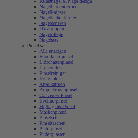
Kunstnägel & Nageldesign
Nagelhautentferner
Nagelknipser
Nagellackentferner
Nagelscheren
UV-Lampen
Nagelpflege
Nagelsets
Pinsel
Alle anzeigen
Foundationpinsel
Lidschattenpinsel
Lippenpinsel
Pinselreiniger
Rougepinsel
Applikatoren
Augenbrauenpinsel
Concealer-Pinsel
Eyelinerpinsel
Highlighter-Pinsel
Maskenpinsel
Pinselsets
Pinseltaschen
Puderpinsel
Puderquasten