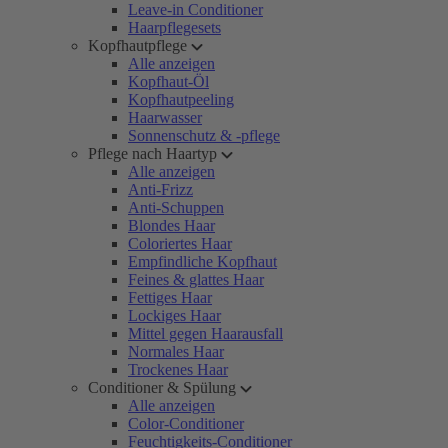
Leave-in Conditioner
Haarpflegesets
Kopfhautpflege
Alle anzeigen
Kopfhaut-Öl
Kopfhautpeeling
Haarwasser
Sonnenschutz & -pflege
Pflege nach Haartyp
Alle anzeigen
Anti-Frizz
Anti-Schuppen
Blondes Haar
Coloriertes Haar
Empfindliche Kopfhaut
Feines & glattes Haar
Fettiges Haar
Lockiges Haar
Mittel gegen Haarausfall
Normales Haar
Trockenes Haar
Conditioner & Spülung
Alle anzeigen
Color-Conditioner
Feuchtigkeits-Conditioner