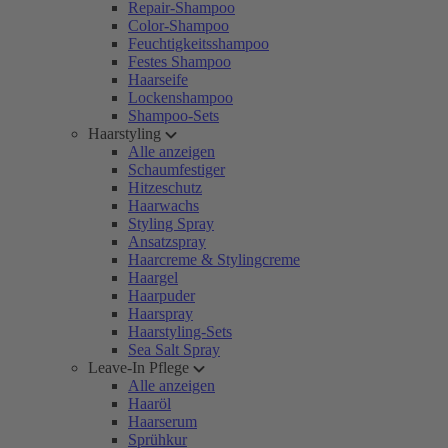
Repair-Shampoo
Color-Shampoo
Feuchtigkeitsshampoo
Festes Shampoo
Haarseife
Lockenshampoo
Shampoo-Sets
Haarstyling
Alle anzeigen
Schaumfestiger
Hitzeschutz
Haarwachs
Styling Spray
Ansatzspray
Haarcreme & Stylingcreme
Haargel
Haarpuder
Haarspray
Haarstyling-Sets
Sea Salt Spray
Leave-In Pflege
Alle anzeigen
Haaröl
Haarserum
Sprühkur