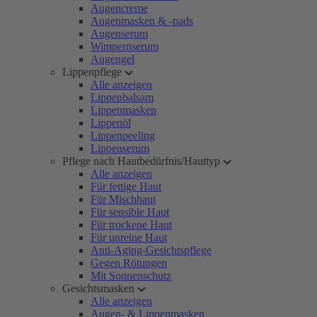
Augencreme
Augenmasken & -pads
Augenserum
Wimpernserum
Augengel
Lippenpflege
Alle anzeigen
Lippenbalsam
Lippenmasken
Lippenöl
Lippenpeeling
Lippenserum
Pflege nach Hautbedürfnis/Hauttyp
Alle anzeigen
Für fettige Haut
Für Mischhaut
Für sensible Haut
Für trockene Haut
Für unreine Haut
Anti-Aging-Gesichtspflege
Gegen Rötungen
Mit Sonnenschutz
Gesichtsmasken
Alle anzeigen
Augen- & Lippenmasken