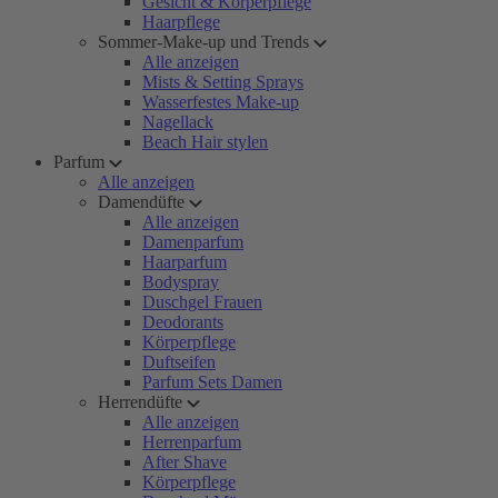
Gesicht & Körperpflege
Haarpflege
Sommer-Make-up und Trends
Alle anzeigen
Mists & Setting Sprays
Wasserfestes Make-up
Nagellack
Beach Hair stylen
Parfum
Alle anzeigen
Damendüfte
Alle anzeigen
Damenparfum
Haarparfum
Bodyspray
Duschgel Frauen
Deodorants
Körperpflege
Duftseifen
Parfum Sets Damen
Herrendüfte
Alle anzeigen
Herrenparfum
After Shave
Körperpflege