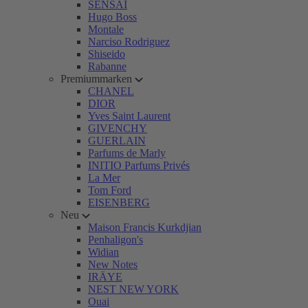
SENSAI
Hugo Boss
Montale
Narciso Rodriguez
Shiseido
Rabanne
Premiummarken
CHANEL
DIOR
Yves Saint Laurent
GIVENCHY
GUERLAIN
Parfums de Marly
INITIO Parfums Privés
La Mer
Tom Ford
EISENBERG
Neu
Maison Francis Kurkdjian
Penhaligon's
Widian
New Notes
IRÄYE
NEST NEW YORK
Ouai