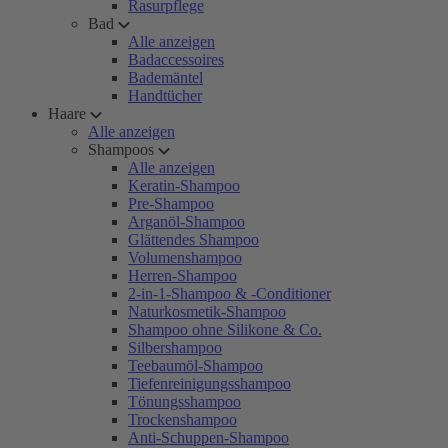
Rasurpflege
Bad
Alle anzeigen
Badaccessoires
Bademäntel
Handtücher
Haare
Alle anzeigen
Shampoos
Alle anzeigen
Keratin-Shampoo
Pre-Shampoo
Arganöl-Shampoo
Glättendes Shampoo
Volumenshampoo
Herren-Shampoo
2-in-1-Shampoo & -Conditioner
Naturkosmetik-Shampoo
Shampoo ohne Silikone & Co.
Silbershampoo
Teebaumöl-Shampoo
Tiefenreinigungsshampoo
Tönungsshampoo
Trockenshampoo
Anti-Schuppen-Shampoo