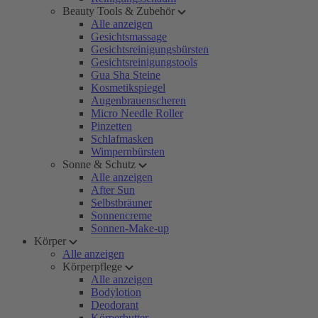
Beauty Tools & Zubehör
Alle anzeigen
Gesichtsmassage
Gesichtsreinigungsbürsten
Gesichtsreinigungstools
Gua Sha Steine
Kosmetikspiegel
Augenbrauenscheren
Micro Needle Roller
Pinzetten
Schlafmasken
Wimpernbürsten
Sonne & Schutz
Alle anzeigen
After Sun
Selbstbräuner
Sonnencreme
Sonnen-Make-up
Körper
Alle anzeigen
Körperpflege
Alle anzeigen
Bodylotion
Deodorant
Körperbutter