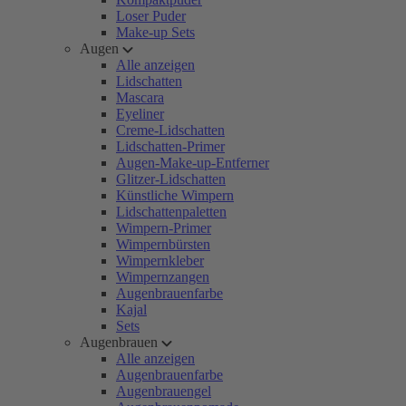
Loser Puder
Make-up Sets
Augen
Alle anzeigen
Lidschatten
Mascara
Eyeliner
Creme-Lidschatten
Lidschatten-Primer
Augen-Make-up-Entferner
Glitzer-Lidschatten
Künstliche Wimpern
Lidschattenpaletten
Wimpern-Primer
Wimpernbürsten
Wimpernkleber
Wimpernzangen
Augenbrauenfarbe
Kajal
Sets
Augenbrauen
Alle anzeigen
Augenbrauenfarbe
Augenbrauengel