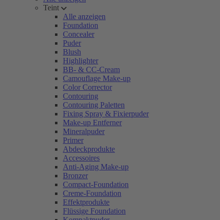
Teint
Alle anzeigen
Foundation
Concealer
Puder
Blush
Highlighter
BB- & CC-Cream
Camouflage Make-up
Color Corrector
Contouring
Contouring Paletten
Fixing Spray & Fixierpuder
Make-up Entferner
Mineralpuder
Primer
Abdeckprodukte
Accessoires
Anti-Aging Make-up
Bronzer
Compact-Foundation
Creme-Foundation
Effektprodukte
Flüssige Foundation
Kompaktpuder