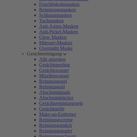
Feuchtigkeitsmasken
Reinigungsmasken
Schlammmasken
Tuchmasken
Anti-Aging-Masken
Anti-Pickel-Masken
Glow Masken
Mitesser-Masken
Overnight Maske
Gesichtsreinigung
Alle anzeigen
Gesichtspeeling
Gesichtswasser
Mizellenwasser
Reinigungsgel
Reinigungsöl
Abschminkpads
Abschminktücher
Gesichtsreinigungssets
Gesichtsseife
Make-up-Entferner
Reinigungscreme
Reinigungsmilch
Reinigungspuder
Reinigungsschaum