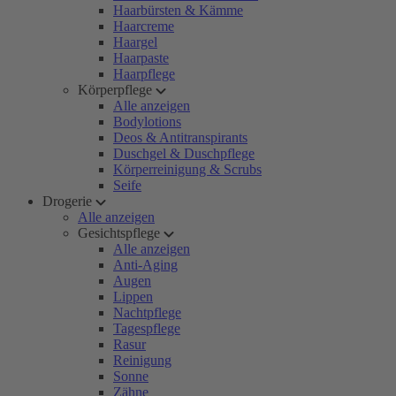
Haarbürsten & Kämme
Haarcreme
Haargel
Haarpaste
Haarpflege
Körperpflege
Alle anzeigen
Bodylotions
Deos & Antitranspirants
Duschgel & Duschpflege
Körperreinigung & Scrubs
Seife
Drogerie
Alle anzeigen
Gesichtspflege
Alle anzeigen
Anti-Aging
Augen
Lippen
Nachtpflege
Tagespflege
Rasur
Reinigung
Sonne
Zähne