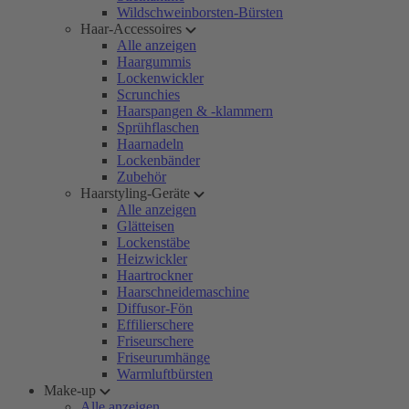
Wildschweinborsten-Bürsten
Haar-Accessoires
Alle anzeigen
Haargummis
Lockenwickler
Scrunchies
Haarspangen & -klammern
Sprühflaschen
Haarnadeln
Lockenbänder
Zubehör
Haarstyling-Geräte
Alle anzeigen
Glätteisen
Lockenstäbe
Heizwickler
Haartrockner
Haarschneidemaschine
Diffusor-Fön
Effilierschere
Friseurschere
Friseurumhänge
Warmluftbürsten
Make-up
Alle anzeigen