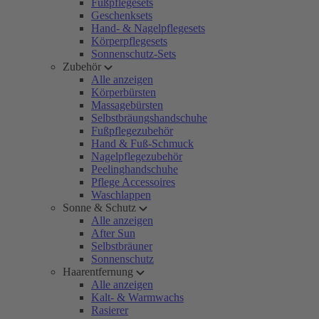
Fußpflegesets
Geschenksets
Hand- & Nagelpflegesets
Körperpflegesets
Sonnenschutz-Sets
Zubehör
Alle anzeigen
Körperbürsten
Massagebürsten
Selbstbräungshandschuhe
Fußpflegezubehör
Hand & Fuß-Schmuck
Nagelpflegezubehör
Peelinghandschuhe
Pflege Accessoires
Waschlappen
Sonne & Schutz
Alle anzeigen
After Sun
Selbstbräuner
Sonnenschutz
Haarentfernung
Alle anzeigen
Kalt- & Warmwachs
Rasierer