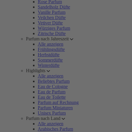
Rose Parfum
Sandelholz Düfte
Vanille Parfum
Veilchen Düfte
Vetiver Düfte
Würziges Parfum
Zitrische Düfte
Parfum nach Jahreszeit
Alle anzeigen
Frühlingsdüfte
Herbstdüfte
Sommerdüfte
Winterdüfte
Highlights
Alle anzeigen
Beliebtes Parfum
Eau de Cologne
Eau de Parfum
Eau de Toilette
Parfum auf Rechnung
Parfum Miniaturen
Unisex Parfum
Parfum nach Land
Alle anzeigen
Arabisches Parfum