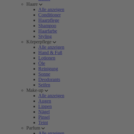
Haare
Alle anzeigen
Conditioner
Haarpflege
Shampoo
Haarfarbe
Styling
Körperpflege
Alle anzeigen
Hand & Fuß
Lotionen
Öle
Reinigung
Sonne
Deodorants
Seifen
Make-up
Alle anzeigen
Augen
Lippen
Nägel
Pinsel
Teint
Parfum
Alle anzeigen