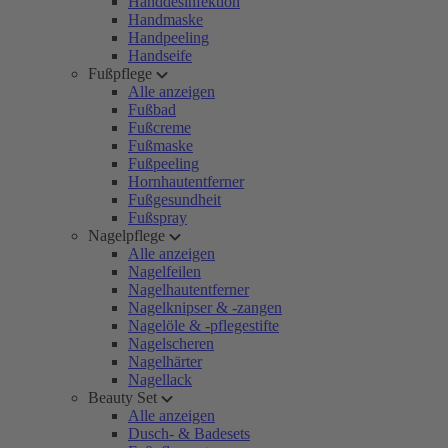
Handdesinfektion
Handmaske
Handpeeling
Handseife
Fußpflege
Alle anzeigen
Fußbad
Fußcreme
Fußmaske
Fußpeeling
Hornhautentferner
Fußgesundheit
Fußspray
Nagelpflege
Alle anzeigen
Nagelfeilen
Nagelhautentferner
Nagelknipser & -zangen
Nagelöle & -pflegestifte
Nagelscheren
Nagelhärter
Nagellack
Beauty Set
Alle anzeigen
Dusch- & Badesets