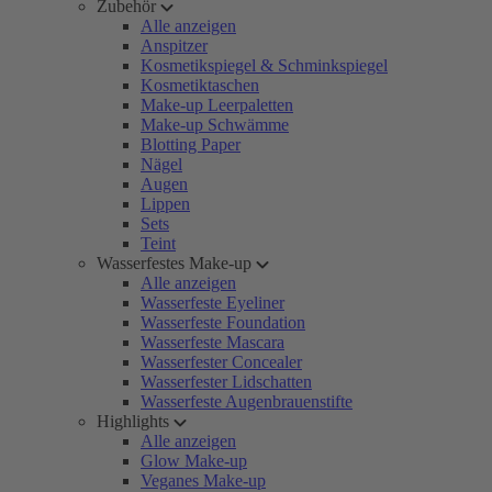
Zubehör
Alle anzeigen
Anspitzer
Kosmetikspiegel & Schminkspiegel
Kosmetiktaschen
Make-up Leerpaletten
Make-up Schwämme
Blotting Paper
Nägel
Augen
Lippen
Sets
Teint
Wasserfestes Make-up
Alle anzeigen
Wasserfeste Eyeliner
Wasserfeste Foundation
Wasserfeste Mascara
Wasserfester Concealer
Wasserfester Lidschatten
Wasserfeste Augenbrauenstifte
Highlights
Alle anzeigen
Glow Make-up
Veganes Make-up