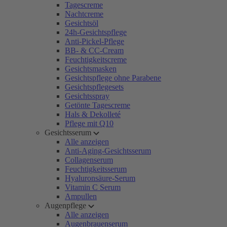
Tagescreme
Nachtcreme
Gesichtsöl
24h-Gesichtspflege
Anti-Pickel-Pflege
BB- & CC-Cream
Feuchtigkeitscreme
Gesichtsmasken
Gesichtspflege ohne Parabene
Gesichtspflegesets
Gesichtsspray
Getönte Tagescreme
Hals & Dekolleté
Pflege mit Q10
Gesichtsserum
Alle anzeigen
Anti-Aging-Gesichtsserum
Collagenserum
Feuchtigkeitsserum
Hyaluronsäure-Serum
Vitamin C Serum
Ampullen
Augenpflege
Alle anzeigen
Augenbrauenserum