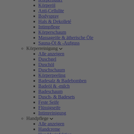
Körperöl
Anti-Cellulite
Bodyspray
Hals & Dekolleté
Intimpflege
Körperschaum
Massageöle & ätherische Öle
Sauna-Öl & -Aufguss
Körperreinigung
Alle anzeigen
Duschgel
Duschöl
Duschschaum
Körperpeeling
Badesalz & Badebomben
Badeöl & -milch
Badeschaum
Dusch- & Badesets
Feste Seife
Flüssigseife
Intimreinigung
Handpflege
Alle anzeigen
Handcreme