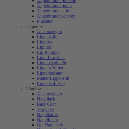
Augenbrauenpomade
Augenbrauenpuder
Augenbrauenstifte
Augenbrauenscheren
Pinzetten
Lippen
Alle anzeigen
Lippenstifte
Lipgloss
Lipliner
Lip-Plumper
Liquid Lipstick
Lippen Zubehör
Lippen-Primer
Lippenbalsam
Matter Lippenstift
Lippenstift-Sets
Nägel
Alle anzeigen
Nagellack
Base Coat
Top Coat
Nagelhärter
Nagelfeilen
Gel Nagellack