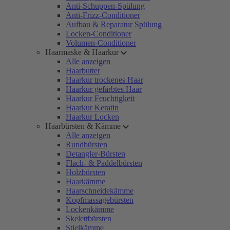
Anti-Schuppen-Spülung
Anti-Frizz-Conditioner
Aufbau & Reparatur Spülung
Locken-Conditioner
Volumen-Conditioner
Haarmaske & Haarkur
Alle anzeigen
Haarbutter
Haarkur trockenes Haar
Haarkur gefärbtes Haar
Haarkur Feuchtigkeit
Haarkur Keratin
Haarkur Locken
Haarbürsten & Kämme
Alle anzeigen
Rundbürsten
Detangler-Bürsten
Flach- & Paddelbürsten
Holzbürsten
Haarkämme
Haarschneidekämme
Kopfmassagebürsten
Lockenkämme
Skelettbürsten
Stielkämme