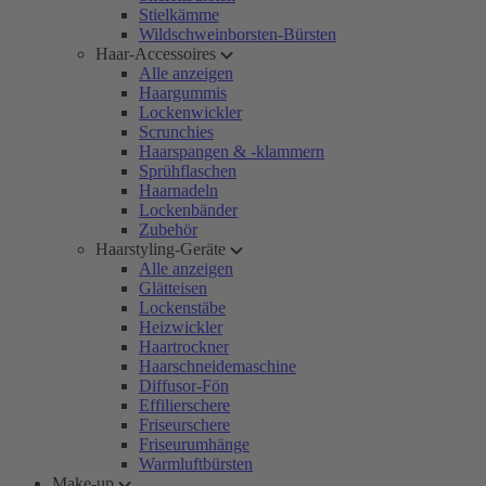
Stielkämme
Wildschweinborsten-Bürsten
Haar-Accessoires
Alle anzeigen
Haargummis
Lockenwickler
Scrunchies
Haarspangen & -klammern
Sprühflaschen
Haarnadeln
Lockenbänder
Zubehör
Haarstyling-Geräte
Alle anzeigen
Glätteisen
Lockenstäbe
Heizwickler
Haartrockner
Haarschneidemaschine
Diffusor-Fön
Effilierschere
Friseurschere
Friseurumhänge
Warmluftbürsten
Make-up