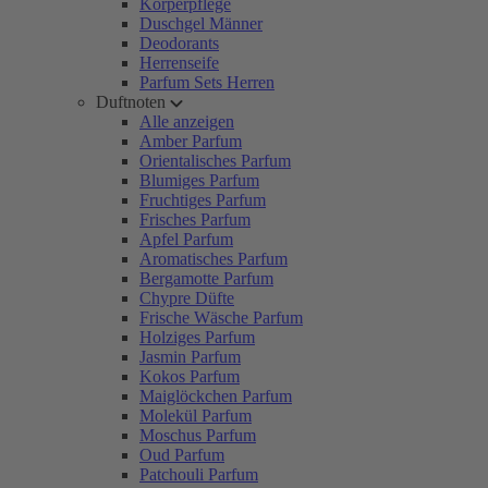
Körperpflege
Duschgel Männer
Deodorants
Herrenseife
Parfum Sets Herren
Duftnoten
Alle anzeigen
Amber Parfum
Orientalisches Parfum
Blumiges Parfum
Fruchtiges Parfum
Frisches Parfum
Apfel Parfum
Aromatisches Parfum
Bergamotte Parfum
Chypre Düfte
Frische Wäsche Parfum
Holziges Parfum
Jasmin Parfum
Kokos Parfum
Maiglöckchen Parfum
Molekül Parfum
Moschus Parfum
Oud Parfum
Patchouli Parfum