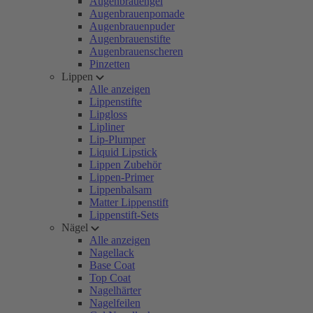
Augenbrauengel
Augenbrauenpomade
Augenbrauenpuder
Augenbrauenstifte
Augenbrauenscheren
Pinzetten
Lippen
Alle anzeigen
Lippenstifte
Lipgloss
Lipliner
Lip-Plumper
Liquid Lipstick
Lippen Zubehör
Lippen-Primer
Lippenbalsam
Matter Lippenstift
Lippenstift-Sets
Nägel
Alle anzeigen
Nagellack
Base Coat
Top Coat
Nagelhärter
Nagelfeilen