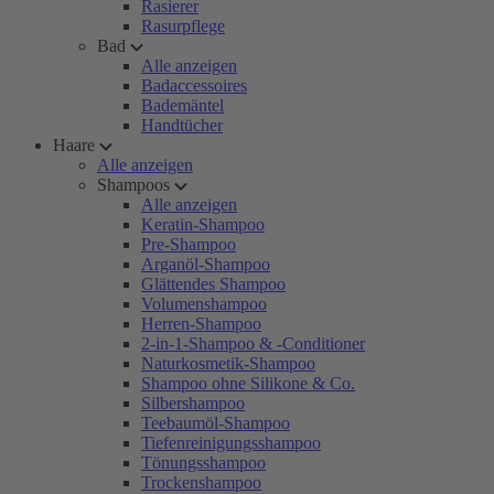
Rasierer
Rasurpflege
Bad
Alle anzeigen
Badaccessoires
Bademäntel
Handtücher
Haare
Alle anzeigen
Shampoos
Alle anzeigen
Keratin-Shampoo
Pre-Shampoo
Arganöl-Shampoo
Glättendes Shampoo
Volumenshampoo
Herren-Shampoo
2-in-1-Shampoo & -Conditioner
Naturkosmetik-Shampoo
Shampoo ohne Silikone & Co.
Silbershampoo
Teebaumöl-Shampoo
Tiefenreinigungsshampoo
Tönungsshampoo
Trockenshampoo