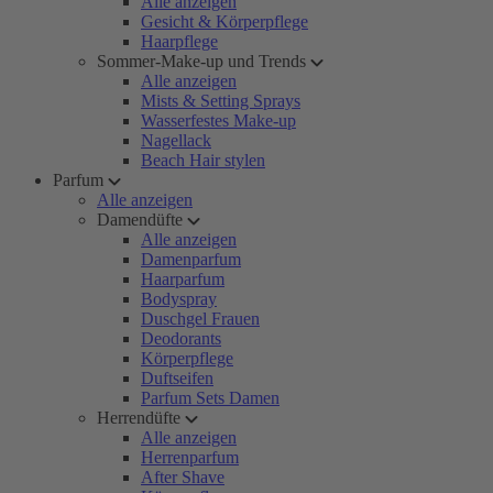
Alle anzeigen
Gesicht & Körperpflege
Haarpflege
Sommer-Make-up und Trends
Alle anzeigen
Mists & Setting Sprays
Wasserfestes Make-up
Nagellack
Beach Hair stylen
Parfum
Alle anzeigen
Damendüfte
Alle anzeigen
Damenparfum
Haarparfum
Bodyspray
Duschgel Frauen
Deodorants
Körperpflege
Duftseifen
Parfum Sets Damen
Herrendüfte
Alle anzeigen
Herrenparfum
After Shave