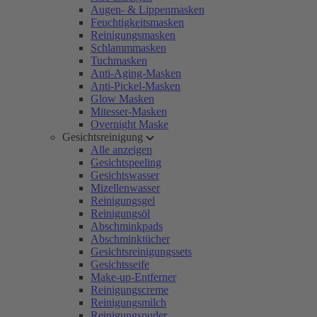
Augen- & Lippenmasken
Feuchtigkeitsmasken
Reinigungsmasken
Schlammmasken
Tuchmasken
Anti-Aging-Masken
Anti-Pickel-Masken
Glow Masken
Mitesser-Masken
Overnight Maske
Gesichtsreinigung
Alle anzeigen
Gesichtspeeling
Gesichtswasser
Mizellenwasser
Reinigungsgel
Reinigungsöl
Abschminkpads
Abschminktücher
Gesichtsreinigungssets
Gesichtsseife
Make-up-Entferner
Reinigungscreme
Reinigungsmilch
Reinigungspuder