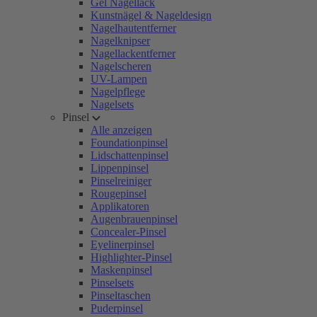
Gel Nagellack
Kunstnägel & Nageldesign
Nagelhautentferner
Nagelknipser
Nagellackentferner
Nagelscheren
UV-Lampen
Nagelpflege
Nagelsets
Pinsel
Alle anzeigen
Foundationpinsel
Lidschattenpinsel
Lippenpinsel
Pinselreiniger
Rougepinsel
Applikatoren
Augenbrauenpinsel
Concealer-Pinsel
Eyelinerpinsel
Highlighter-Pinsel
Maskenpinsel
Pinselsets
Pinseltaschen
Puderpinsel