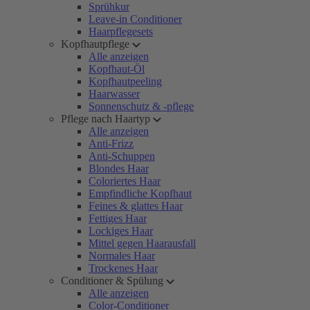
Sprühkur
Leave-in Conditioner
Haarpflegesets
Kopfhautpflege
Alle anzeigen
Kopfhaut-Öl
Kopfhautpeeling
Haarwasser
Sonnenschutz & -pflege
Pflege nach Haartyp
Alle anzeigen
Anti-Frizz
Anti-Schuppen
Blondes Haar
Coloriertes Haar
Empfindliche Kopfhaut
Feines & glattes Haar
Fettiges Haar
Lockiges Haar
Mittel gegen Haarausfall
Normales Haar
Trockenes Haar
Conditioner & Spülung
Alle anzeigen
Color-Conditioner