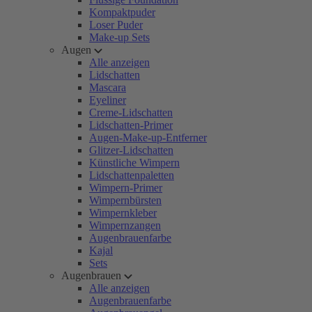
Kompaktpuder
Loser Puder
Make-up Sets
Augen
Alle anzeigen
Lidschatten
Mascara
Eyeliner
Creme-Lidschatten
Lidschatten-Primer
Augen-Make-up-Entferner
Glitzer-Lidschatten
Künstliche Wimpern
Lidschattenpaletten
Wimpern-Primer
Wimpernbürsten
Wimpernkleber
Wimpernzangen
Augenbrauenfarbe
Kajal
Sets
Augenbrauen
Alle anzeigen
Augenbrauenfarbe