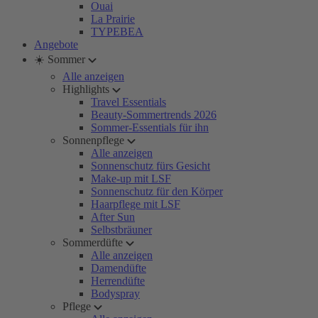
Ouai
La Prairie
TYPEBEA
Angebote
☀️ Sommer
Alle anzeigen
Highlights
Travel Essentials
Beauty-Sommertrends 2026
Sommer-Essentials für ihn
Sonnenpflege
Alle anzeigen
Sonnenschutz fürs Gesicht
Make-up mit LSF
Sonnenschutz für den Körper
Haarpflege mit LSF
After Sun
Selbstbräuner
Sommerdüfte
Alle anzeigen
Damendüfte
Herrendüfte
Bodyspray
Pflege