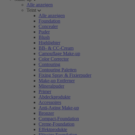
Alle anzeigen
Teint
Alle anzeigen
Foundation
Concealer
Puder
Blush
Highlighter
BB- & CC-Cream
Camouflage Make-up
Color Corrector
Contouring
Contouring Paletten
Fixing Spray & Fixierpuder
Make-up Entferner
Mineralpuder
Primer
Abdeckprodukte
Accessoires
Anti-Aging Make-up
Bronzer
Compact-Foundation
Creme-Foundation
Effektprodukte
Flüssige Foundation