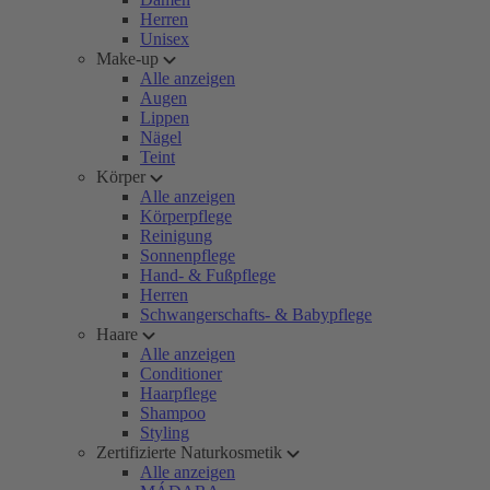
Herren
Unisex
Make-up
Alle anzeigen
Augen
Lippen
Nägel
Teint
Körper
Alle anzeigen
Körperpflege
Reinigung
Sonnenpflege
Hand- & Fußpflege
Herren
Schwangerschafts- & Babypflege
Haare
Alle anzeigen
Conditioner
Haarpflege
Shampoo
Styling
Zertifizierte Naturkosmetik
Alle anzeigen