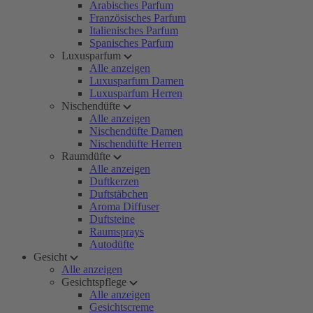
Arabisches Parfum
Französisches Parfum
Italienisches Parfum
Spanisches Parfum
Luxusparfum
Alle anzeigen
Luxusparfum Damen
Luxusparfum Herren
Nischendüfte
Alle anzeigen
Nischendüfte Damen
Nischendüfte Herren
Raumdüfte
Alle anzeigen
Duftkerzen
Duftstäbchen
Aroma Diffuser
Duftsteine
Raumsprays
Autodüfte
Gesicht
Alle anzeigen
Gesichtspflege
Alle anzeigen
Gesichtscreme