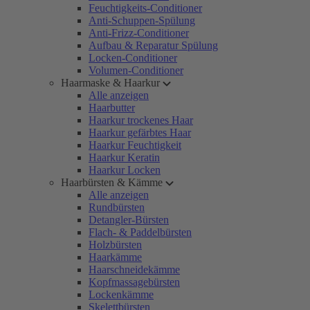
Feuchtigkeits-Conditioner
Anti-Schuppen-Spülung
Anti-Frizz-Conditioner
Aufbau & Reparatur Spülung
Locken-Conditioner
Volumen-Conditioner
Haarmaske & Haarkur
Alle anzeigen
Haarbutter
Haarkur trockenes Haar
Haarkur gefärbtes Haar
Haarkur Feuchtigkeit
Haarkur Keratin
Haarkur Locken
Haarbürsten & Kämme
Alle anzeigen
Rundbürsten
Detangler-Bürsten
Flach- & Paddelbürsten
Holzbürsten
Haarkämme
Haarschneidekämme
Kopfmassagebürsten
Lockenkämme
Skelettbürsten