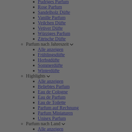
Pudriges Parfum
Rose Parfum
Sandelholz Düfte
Vanille Parfum
Veilchen Düfte
Vetiver Düfte
Würziges Parfum
Zitrische Düfte
Parfum nach Jahreszeit
Alle anzeigen
Frühlingsdüfte
Herbstdüfte
Sommerdüfte
Winterdüfte
Highlights
Alle anzeigen
Beliebtes Parfum
Eau de Cologne
Eau de Parfum
Eau de Toilette
Parfum auf Rechnung
Parfum Miniaturen
Unisex Parfum
Parfum nach Land
Alle anzeigen