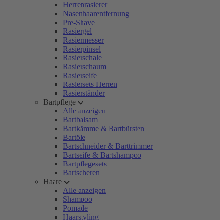
Herrenrasierer
Nasenhaarentfernung
Pre-Shave
Rasiergel
Rasiermesser
Rasierpinsel
Rasierschale
Rasierschaum
Rasierseife
Rasiersets Herren
Rasierständer
Bartpflege
Alle anzeigen
Bartbalsam
Bartkämme & Bartbürsten
Bartöle
Bartschneider & Barttrimmer
Bartseife & Bartshampoo
Bartpflegesets
Bartscheren
Haare
Alle anzeigen
Shampoo
Pomade
Haarstyling