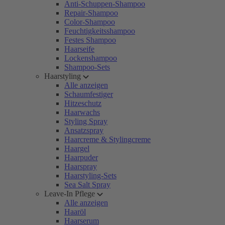
Anti-Schuppen-Shampoo
Repair-Shampoo
Color-Shampoo
Feuchtigkeitsshampoo
Festes Shampoo
Haarseife
Lockenshampoo
Shampoo-Sets
Haarstyling
Alle anzeigen
Schaumfestiger
Hitzeschutz
Haarwachs
Styling Spray
Ansatzspray
Haarcreme & Stylingcreme
Haargel
Haarpuder
Haarspray
Haarstyling-Sets
Sea Salt Spray
Leave-In Pflege
Alle anzeigen
Haaröl
Haarserum