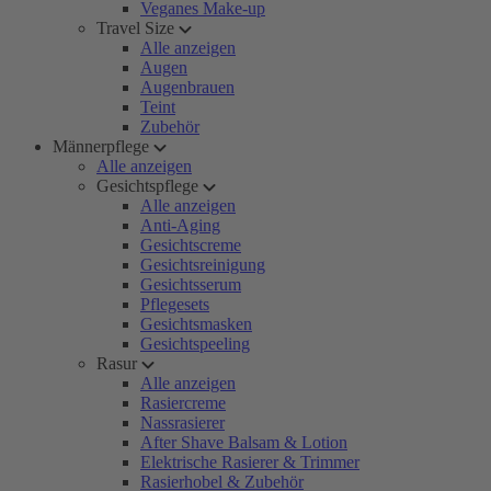
Veganes Make-up
Travel Size
Alle anzeigen
Augen
Augenbrauen
Teint
Zubehör
Männerpflege
Alle anzeigen
Gesichtspflege
Alle anzeigen
Anti-Aging
Gesichtscreme
Gesichtsreinigung
Gesichtsserum
Pflegesets
Gesichtsmasken
Gesichtspeeling
Rasur
Alle anzeigen
Rasiercreme
Nassrasierer
After Shave Balsam & Lotion
Elektrische Rasierer & Trimmer
Rasierhobel & Zubehör