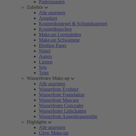
Puderquasten
Zubehör
Alle anzeigen
Anspitzer
Kosmetikspiegel & Schminkspiegel
Kosmetiktaschen
Make-up Leerpaletten
Make-up Schwämme
Blotting Paper
Nägel
Augen
Lippen
Sets
Teint
Wasserfestes Make-up
Alle anzeigen
Wasserfeste Eyeliner
Wasserfeste Foundation
Wasserfeste Mascara
Wasserfester Concealer
Wasserfester Lidschatten
Wasserfeste Augenbrauenstifte
Highlights
Alle anzeigen
Glow Make-up