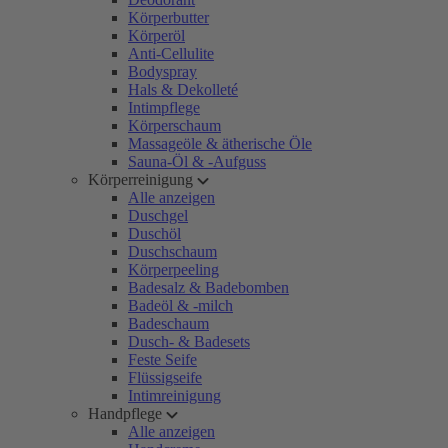
Körperbutter
Körperöl
Anti-Cellulite
Bodyspray
Hals & Dekolleté
Intimpflege
Körperschaum
Massageöle & ätherische Öle
Sauna-Öl & -Aufguss
Körperreinigung
Alle anzeigen
Duschgel
Duschöl
Duschschaum
Körperpeeling
Badesalz & Badebomben
Badeöl & -milch
Badeschaum
Dusch- & Badesets
Feste Seife
Flüssigseife
Intimreinigung
Handpflege
Alle anzeigen