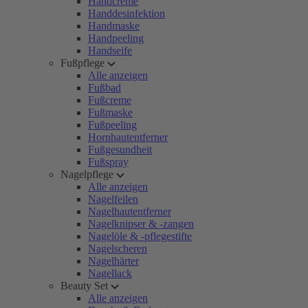
Handcreme
Handdesinfektion
Handmaske
Handpeeling
Handseife
Fußpflege
Alle anzeigen
Fußbad
Fußcreme
Fußmaske
Fußpeeling
Hornhautentferner
Fußgesundheit
Fußspray
Nagelpflege
Alle anzeigen
Nagelfeilen
Nagelhautentferner
Nagelknipser & -zangen
Nagelöle & -pflegestifte
Nagelscheren
Nagelhärter
Nagellack
Beauty Set
Alle anzeigen