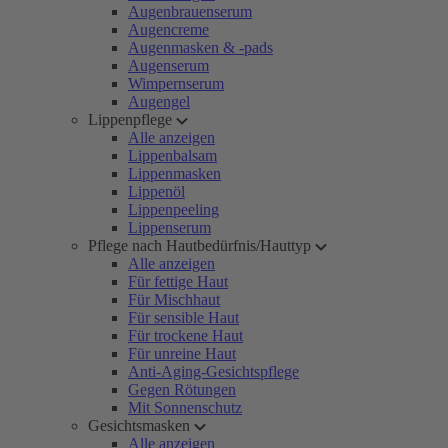
Augenbrauenserum
Augencreme
Augenmasken & -pads
Augenserum
Wimpernserum
Augengel
Lippenpflege
Alle anzeigen
Lippenbalsam
Lippenmasken
Lippenöl
Lippenpeeling
Lippenserum
Pflege nach Hautbedürfnis/Hauttyp
Alle anzeigen
Für fettige Haut
Für Mischhaut
Für sensible Haut
Für trockene Haut
Für unreine Haut
Anti-Aging-Gesichtspflege
Gegen Rötungen
Mit Sonnenschutz
Gesichtsmasken
Alle anzeigen