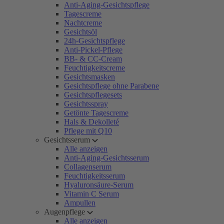
Anti-Aging-Gesichtspflege
Tagescreme
Nachtcreme
Gesichtsöl
24h-Gesichtspflege
Anti-Pickel-Pflege
BB- & CC-Cream
Feuchtigkeitscreme
Gesichtsmasken
Gesichtspflege ohne Parabene
Gesichtspflegesets
Gesichtsspray
Getönte Tagescreme
Hals & Dekolleté
Pflege mit Q10
Gesichtsserum
Alle anzeigen
Anti-Aging-Gesichtsserum
Collagenserum
Feuchtigkeitsserum
Hyaluronsäure-Serum
Vitamin C Serum
Ampullen
Augenpflege
Alle anzeigen