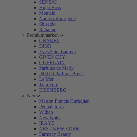
SENSAI
Hugo Boss
Montale
Narciso Rodriguez
Shiseido
Rabanne
Premiummarken
CHANEL
DIOR
Yves Saint Laurent
GIVENCHY
GUERLAIN
Parfums de Marly
INITIO Parfums Privés
La Mer
Tom Ford
EISENBERG
Neu
Maison Francis Kurkdjian
Penhaligon's
Widian
New Notes
IRÄYE
NEST NEW YORK
Farmacy Beauty