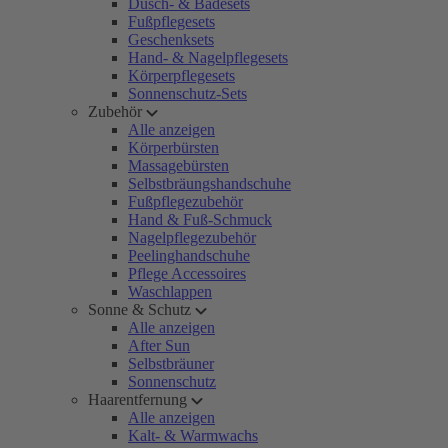
Dusch- & Badesets
Fußpflegesets
Geschenksets
Hand- & Nagelpflegesets
Körperpflegesets
Sonnenschutz-Sets
Zubehör
Alle anzeigen
Körperbürsten
Massagebürsten
Selbstbräungshandschuhe
Fußpflegezubehör
Hand & Fuß-Schmuck
Nagelpflegezubehör
Peelinghandschuhe
Pflege Accessoires
Waschlappen
Sonne & Schutz
Alle anzeigen
After Sun
Selbstbräuner
Sonnenschutz
Haarentfernung
Alle anzeigen
Kalt- & Warmwachs