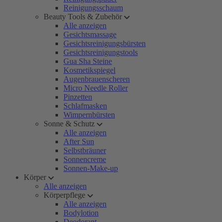
Reinigungsschaum
Beauty Tools & Zubehör
Alle anzeigen
Gesichtsmassage
Gesichtsreinigungsbürsten
Gesichtsreinigungstools
Gua Sha Steine
Kosmetikspiegel
Augenbrauenscheren
Micro Needle Roller
Pinzetten
Schlafmasken
Wimpernbürsten
Sonne & Schutz
Alle anzeigen
After Sun
Selbstbräuner
Sonnencreme
Sonnen-Make-up
Körper
Alle anzeigen
Körperpflege
Alle anzeigen
Bodylotion
Deodorant