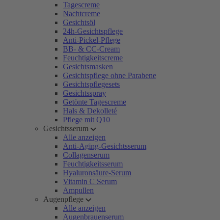
Tagescreme
Nachtcreme
Gesichtsöl
24h-Gesichtspflege
Anti-Pickel-Pflege
BB- & CC-Cream
Feuchtigkeitscreme
Gesichtsmasken
Gesichtspflege ohne Parabene
Gesichtspflegesets
Gesichtsspray
Getönte Tagescreme
Hals & Dekolleté
Pflege mit Q10
Gesichtsserum
Alle anzeigen
Anti-Aging-Gesichtsserum
Collagenserum
Feuchtigkeitsserum
Hyaluronsäure-Serum
Vitamin C Serum
Ampullen
Augenpflege
Alle anzeigen
Augenbrauenserum