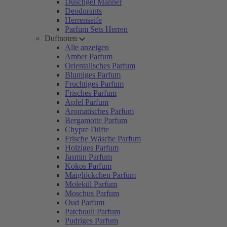
Duschgel Männer
Deodorants
Herrenseife
Parfum Sets Herren
Duftnoten
Alle anzeigen
Amber Parfum
Orientalisches Parfum
Blumiges Parfum
Fruchtiges Parfum
Frisches Parfum
Apfel Parfum
Aromatisches Parfum
Bergamotte Parfum
Chypre Düfte
Frische Wäsche Parfum
Holziges Parfum
Jasmin Parfum
Kokos Parfum
Maiglöckchen Parfum
Molekül Parfum
Moschus Parfum
Oud Parfum
Patchouli Parfum
Pudriges Parfum