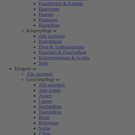
Haarbürsten & Kämme
Haarcreme
Haargel
Haarpaste
Haarpflege
Körperpflege
Alle anzeigen
Bodylotions
Deos & Antitranspirants
Duschgel & Duschpflege
Körperreinigung & Scrubs
Seife
Drogerie
Alle anzeigen
Gesichtspflege
Alle anzeigen
Anti-Aging
Augen
Lippen
Nachtpflege
Tagespflege
Rasur
Reinigung
Sonne
Zähne