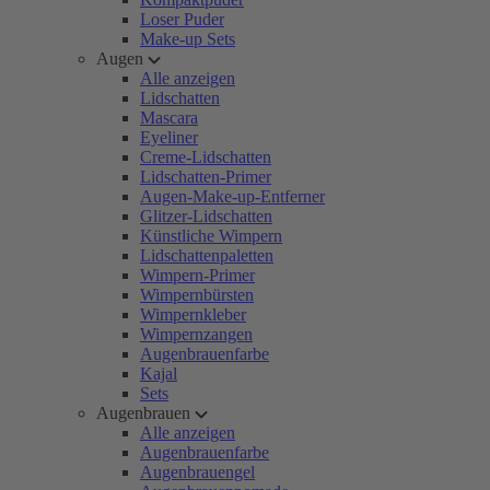
Loser Puder
Make-up Sets
Augen
Alle anzeigen
Lidschatten
Mascara
Eyeliner
Creme-Lidschatten
Lidschatten-Primer
Augen-Make-up-Entferner
Glitzer-Lidschatten
Künstliche Wimpern
Lidschattenpaletten
Wimpern-Primer
Wimpernbürsten
Wimpernkleber
Wimpernzangen
Augenbrauenfarbe
Kajal
Sets
Augenbrauen
Alle anzeigen
Augenbrauenfarbe
Augenbrauengel