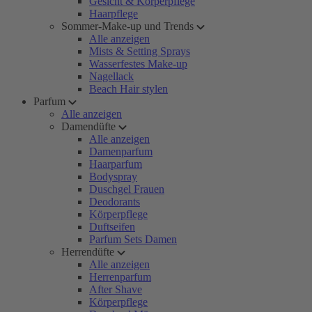
Gesicht & Körperpflege
Haarpflege
Sommer-Make-up und Trends
Alle anzeigen
Mists & Setting Sprays
Wasserfestes Make-up
Nagellack
Beach Hair stylen
Parfum
Alle anzeigen
Damendüfte
Alle anzeigen
Damenparfum
Haarparfum
Bodyspray
Duschgel Frauen
Deodorants
Körperpflege
Duftseifen
Parfum Sets Damen
Herrendüfte
Alle anzeigen
Herrenparfum
After Shave
Körperpflege