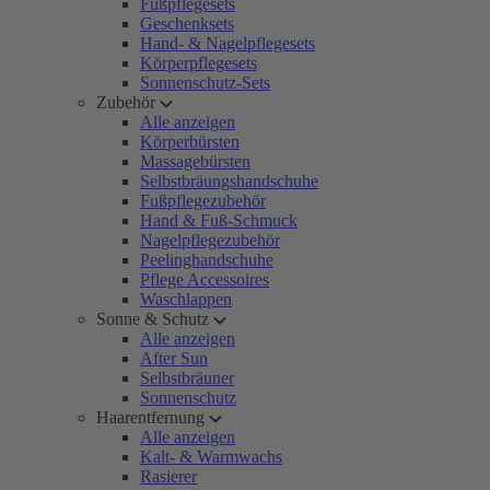
Fußpflegesets
Geschenksets
Hand- & Nagelpflegesets
Körperpflegesets
Sonnenschutz-Sets
Zubehör
Alle anzeigen
Körperbürsten
Massagebürsten
Selbstbräungshandschuhe
Fußpflegezubehör
Hand & Fuß-Schmuck
Nagelpflegezubehör
Peelinghandschuhe
Pflege Accessoires
Waschlappen
Sonne & Schutz
Alle anzeigen
After Sun
Selbstbräuner
Sonnenschutz
Haarentfernung
Alle anzeigen
Kalt- & Warmwachs
Rasierer