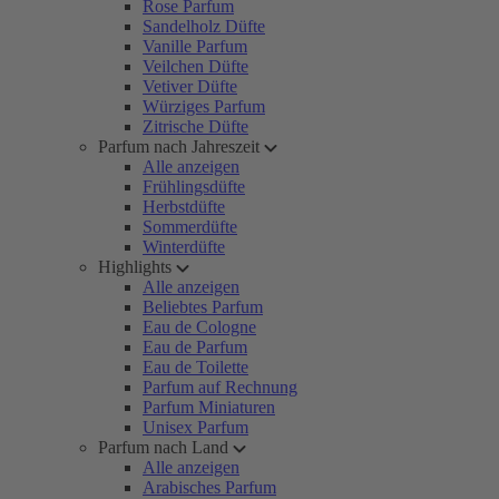
Rose Parfum
Sandelholz Düfte
Vanille Parfum
Veilchen Düfte
Vetiver Düfte
Würziges Parfum
Zitrische Düfte
Parfum nach Jahreszeit
Alle anzeigen
Frühlingsdüfte
Herbstdüfte
Sommerdüfte
Winterdüfte
Highlights
Alle anzeigen
Beliebtes Parfum
Eau de Cologne
Eau de Parfum
Eau de Toilette
Parfum auf Rechnung
Parfum Miniaturen
Unisex Parfum
Parfum nach Land
Alle anzeigen
Arabisches Parfum