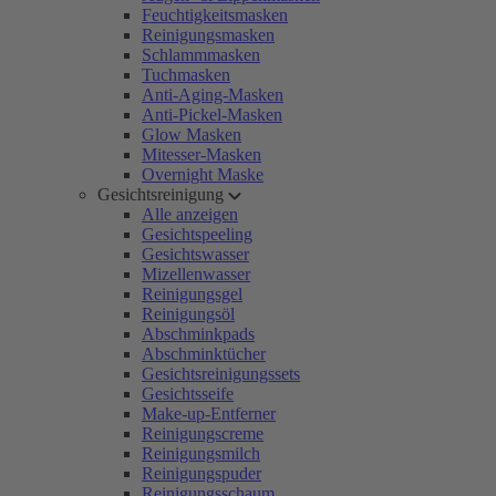
Feuchtigkeitsmasken
Reinigungsmasken
Schlammmasken
Tuchmasken
Anti-Aging-Masken
Anti-Pickel-Masken
Glow Masken
Mitesser-Masken
Overnight Maske
Gesichtsreinigung
Alle anzeigen
Gesichtspeeling
Gesichtswasser
Mizellenwasser
Reinigungsgel
Reinigungsöl
Abschminkpads
Abschminktücher
Gesichtsreinigungssets
Gesichtsseife
Make-up-Entferner
Reinigungscreme
Reinigungsmilch
Reinigungspuder
Reinigungsschaum