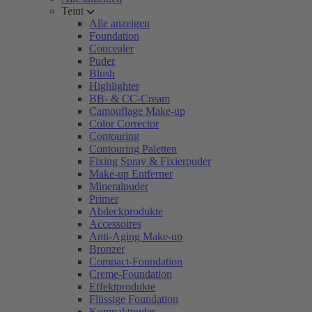
Teint
Alle anzeigen
Foundation
Concealer
Puder
Blush
Highlighter
BB- & CC-Cream
Camouflage Make-up
Color Corrector
Contouring
Contouring Paletten
Fixing Spray & Fixierpuder
Make-up Entferner
Mineralpuder
Primer
Abdeckprodukte
Accessoires
Anti-Aging Make-up
Bronzer
Compact-Foundation
Creme-Foundation
Effektprodukte
Flüssige Foundation
Kompaktpuder