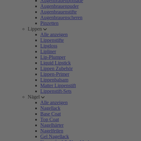
Augenbrauenpomade
Augenbrauenpuder
Augenbrauenstifte
Augenbrauenscheren
Pinzetten
Lippen
Alle anzeigen
Lippenstifte
Lipgloss
Lipliner
Lip-Plumper
Liquid Lipstick
Lippen Zubehör
Lippen-Primer
Lippenbalsam
Matter Lippenstift
Lippenstift-Sets
Nägel
Alle anzeigen
Nagellack
Base Coat
Top Coat
Nagelhärter
Nagelfeilen
Gel Nagellack