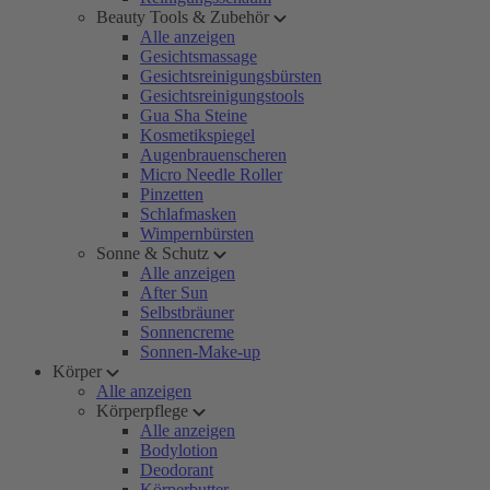
Beauty Tools & Zubehör
Alle anzeigen
Gesichtsmassage
Gesichtsreinigungsbürsten
Gesichtsreinigungstools
Gua Sha Steine
Kosmetikspiegel
Augenbrauenscheren
Micro Needle Roller
Pinzetten
Schlafmasken
Wimpernbürsten
Sonne & Schutz
Alle anzeigen
After Sun
Selbstbräuner
Sonnencreme
Sonnen-Make-up
Körper
Alle anzeigen
Körperpflege
Alle anzeigen
Bodylotion
Deodorant
Körperbutter