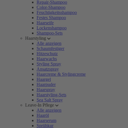
Repair-Shampoo
Color-Shampoo
Feuchtigkeitsshampoo
Festes Shampoo
Haarseife
Lockenshampoo
Shampoo-Sets
Haarstyling
Alle anzeigen
Schaumfestiger
Hitzeschutz
Haarwachs
Styling Spray
Ansatzspray
Haarcreme & Stylingcreme
Haargel
Haarpuder
Haarspray
Haarstyling-Sets
Sea Salt Spray
Leave-In Pflege
Alle anzeigen
Haaröl
Haarserum
Sprühkur