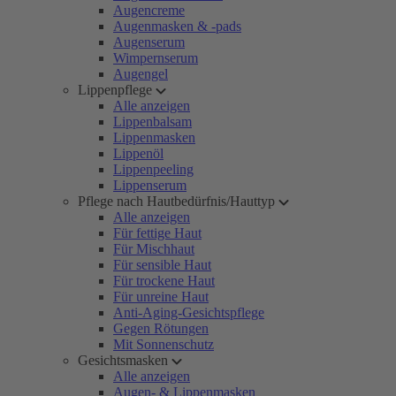
Augencreme
Augenmasken & -pads
Augenserum
Wimpernserum
Augengel
Lippenpflege
Alle anzeigen
Lippenbalsam
Lippenmasken
Lippenöl
Lippenpeeling
Lippenserum
Pflege nach Hautbedürfnis/Hauttyp
Alle anzeigen
Für fettige Haut
Für Mischhaut
Für sensible Haut
Für trockene Haut
Für unreine Haut
Anti-Aging-Gesichtspflege
Gegen Rötungen
Mit Sonnenschutz
Gesichtsmasken
Alle anzeigen
Augen- & Lippenmasken