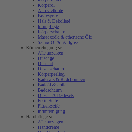
Körperöl
Anti-Cellulite
Bodyspray
Hals & Dekolleté
Intimpflege
Körperschaum
Massageöle & ätherische Öle
Sauna-Öl & -Aufguss
Körperreinigung
Alle anzeigen
Duschgel
Duschöl
Duschschaum
Körperpeeling
Badesalz & Badebomben
Badeöl & -milch
Badeschaum
Dusch- & Badesets
Feste Seife
Flüssigseife
Intimreinigung
Handpflege
Alle anzeigen
Handcreme