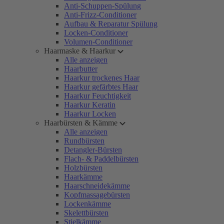
Anti-Schuppen-Spülung
Anti-Frizz-Conditioner
Aufbau & Reparatur Spülung
Locken-Conditioner
Volumen-Conditioner
Haarmaske & Haarkur
Alle anzeigen
Haarbutter
Haarkur trockenes Haar
Haarkur gefärbtes Haar
Haarkur Feuchtigkeit
Haarkur Keratin
Haarkur Locken
Haarbürsten & Kämme
Alle anzeigen
Rundbürsten
Detangler-Bürsten
Flach- & Paddelbürsten
Holzbürsten
Haarkämme
Haarschneidekämme
Kopfmassagebürsten
Lockenkämme
Skelettbürsten
Stielkämme