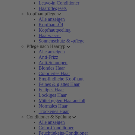
Leave-in Conditioner
Haarpflegesets
Kopfhautpflege
Alle anzeigen
Kopfhaut-Öl
Kopfhautpeeling
Haarwasser
Sonnenschutz & -pflege
Pflege nach Haartyp
Alle anzeigen
Anti-Frizz
Anti-Schuppen
Blondes Haar
Coloriertes Haar
Empfindliche Kopfhaut
Feines & glattes Haar
Fettiges Haar
Lockiges Haar
Mittel gegen Haarausfall
Normales Haar
Trockenes Haar
Conditioner & Spülung
Alle anzeigen
Color-Conditioner
Feuchtigkeits-Conditioner