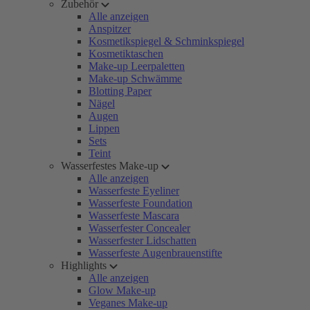
Zubehör
Alle anzeigen
Anspitzer
Kosmetikspiegel & Schminkspiegel
Kosmetiktaschen
Make-up Leerpaletten
Make-up Schwämme
Blotting Paper
Nägel
Augen
Lippen
Sets
Teint
Wasserfestes Make-up
Alle anzeigen
Wasserfeste Eyeliner
Wasserfeste Foundation
Wasserfeste Mascara
Wasserfester Concealer
Wasserfester Lidschatten
Wasserfeste Augenbrauenstifte
Highlights
Alle anzeigen
Glow Make-up
Veganes Make-up