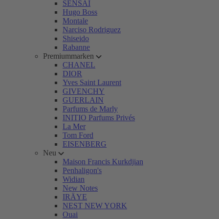
SENSAI
Hugo Boss
Montale
Narciso Rodriguez
Shiseido
Rabanne
Premiummarken
CHANEL
DIOR
Yves Saint Laurent
GIVENCHY
GUERLAIN
Parfums de Marly
INITIO Parfums Privés
La Mer
Tom Ford
EISENBERG
Neu
Maison Francis Kurkdjian
Penhaligon's
Widian
New Notes
IRÄYE
NEST NEW YORK
Ouai