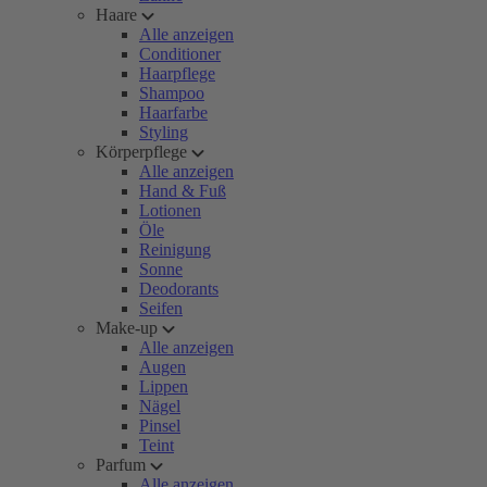
Haare
Alle anzeigen
Conditioner
Haarpflege
Shampoo
Haarfarbe
Styling
Körperpflege
Alle anzeigen
Hand & Fuß
Lotionen
Öle
Reinigung
Sonne
Deodorants
Seifen
Make-up
Alle anzeigen
Augen
Lippen
Nägel
Pinsel
Teint
Parfum
Alle anzeigen