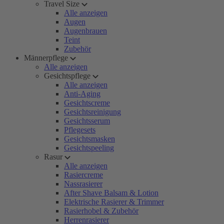
Travel Size
Alle anzeigen
Augen
Augenbrauen
Teint
Zubehör
Männerpflege
Alle anzeigen
Gesichtspflege
Alle anzeigen
Anti-Aging
Gesichtscreme
Gesichtsreinigung
Gesichtsserum
Pflegesets
Gesichtsmasken
Gesichtspeeling
Rasur
Alle anzeigen
Rasiercreme
Nassrasierer
After Shave Balsam & Lotion
Elektrische Rasierer & Trimmer
Rasierhobel & Zubehör
Herrenrasierer