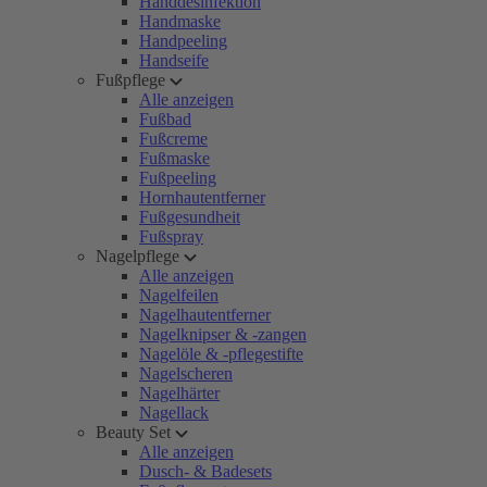
Handdesinfektion
Handmaske
Handpeeling
Handseife
Fußpflege
Alle anzeigen
Fußbad
Fußcreme
Fußmaske
Fußpeeling
Hornhautentferner
Fußgesundheit
Fußspray
Nagelpflege
Alle anzeigen
Nagelfeilen
Nagelhautentferner
Nagelknipser & -zangen
Nagelöle & -pflegestifte
Nagelscheren
Nagelhärter
Nagellack
Beauty Set
Alle anzeigen
Dusch- & Badesets