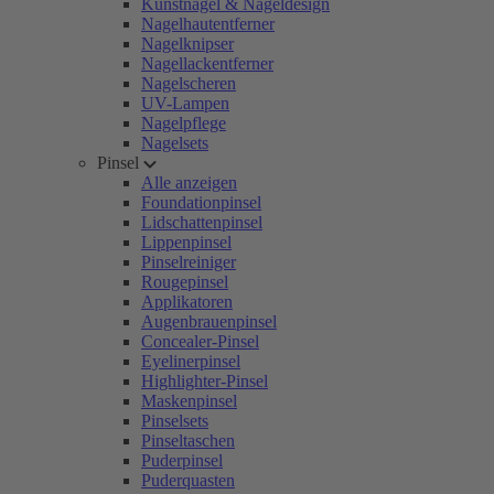
Kunstnägel & Nageldesign
Nagelhautentferner
Nagelknipser
Nagellackentferner
Nagelscheren
UV-Lampen
Nagelpflege
Nagelsets
Pinsel
Alle anzeigen
Foundationpinsel
Lidschattenpinsel
Lippenpinsel
Pinselreiniger
Rougepinsel
Applikatoren
Augenbrauenpinsel
Concealer-Pinsel
Eyelinerpinsel
Highlighter-Pinsel
Maskenpinsel
Pinselsets
Pinseltaschen
Puderpinsel
Puderquasten