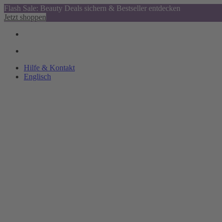
Flash Sale: Beauty Deals sichern & Bestseller entdecken
Jetzt shoppen
Hilfe & Kontakt
Englisch