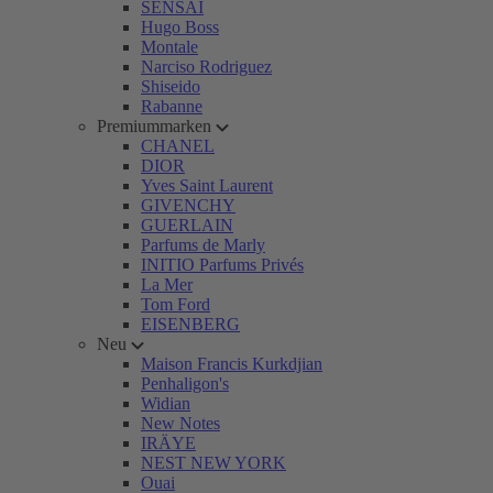
SENSAI
Hugo Boss
Montale
Narciso Rodriguez
Shiseido
Rabanne
Premiummarken
CHANEL
DIOR
Yves Saint Laurent
GIVENCHY
GUERLAIN
Parfums de Marly
INITIO Parfums Privés
La Mer
Tom Ford
EISENBERG
Neu
Maison Francis Kurkdjian
Penhaligon's
Widian
New Notes
IRÄYE
NEST NEW YORK
Ouai