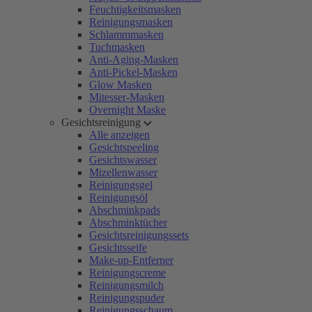
Feuchtigkeitsmasken
Reinigungsmasken
Schlammmasken
Tuchmasken
Anti-Aging-Masken
Anti-Pickel-Masken
Glow Masken
Mitesser-Masken
Overnight Maske
Gesichtsreinigung
Alle anzeigen
Gesichtspeeling
Gesichtswasser
Mizellenwasser
Reinigungsgel
Reinigungsöl
Abschminkpads
Abschminktücher
Gesichtsreinigungssets
Gesichtsseife
Make-up-Entferner
Reinigungscreme
Reinigungsmilch
Reinigungspuder
Reinigungsschaum