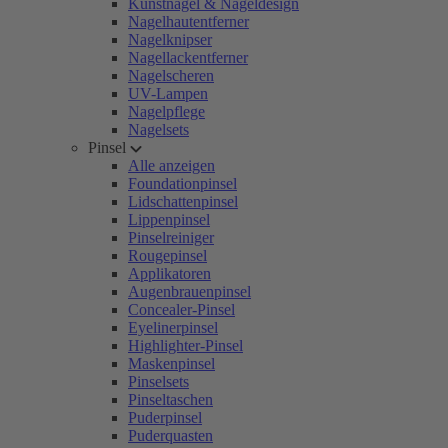
Kunstnägel & Nageldesign
Nagelhautentferner
Nagelknipser
Nagellackentferner
Nagelscheren
UV-Lampen
Nagelpflege
Nagelsets
Pinsel
Alle anzeigen
Foundationpinsel
Lidschattenpinsel
Lippenpinsel
Pinselreiniger
Rougepinsel
Applikatoren
Augenbrauenpinsel
Concealer-Pinsel
Eyelinerpinsel
Highlighter-Pinsel
Maskenpinsel
Pinselsets
Pinseltaschen
Puderpinsel
Puderquasten