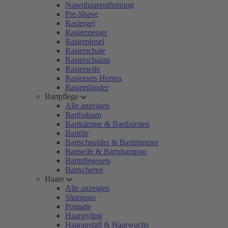
Nasenhaarentfernung
Pre-Shave
Rasiergel
Rasiermesser
Rasierpinsel
Rasierschale
Rasierschaum
Rasierseife
Rasiersets Herren
Rasierständer
Bartpflege
Alle anzeigen
Bartbalsam
Bartkämme & Bartbürsten
Bartöle
Bartschneider & Barttrimmer
Bartseife & Bartshampoo
Bartpflegesets
Bartscheren
Haare
Alle anzeigen
Shampoo
Pomade
Haarstyling
Haarausfall & Haarwuchs