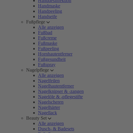
Handdesinfektion
Handmaske
Handpeeling
Handseife
Fußpflege
Alle anzeigen
Fußbad
Fußcreme
Fußmaske
Fußpeeling
Hornhautentferner
Fußgesundheit
Fußspray
Nagelpflege
Alle anzeigen
Nagelfeilen
Nagelhautentferner
Nagelknipser & -zangen
Nagelöle & -pflegestifte
Nagelscheren
Nagelhärter
Nagellack
Beauty Set
Alle anzeigen
Dusch- & Badesets