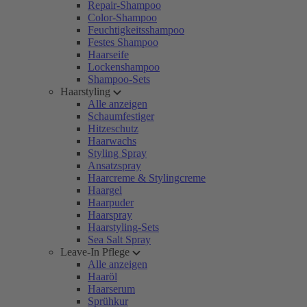
Repair-Shampoo
Color-Shampoo
Feuchtigkeitsshampoo
Festes Shampoo
Haarseife
Lockenshampoo
Shampoo-Sets
Haarstyling
Alle anzeigen
Schaumfestiger
Hitzeschutz
Haarwachs
Styling Spray
Ansatzspray
Haarcreme & Stylingcreme
Haargel
Haarpuder
Haarspray
Haarstyling-Sets
Sea Salt Spray
Leave-In Pflege
Alle anzeigen
Haaröl
Haarserum
Sprühkur