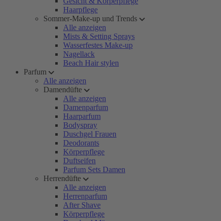
Gesicht & Körperpflege
Haarpflege
Sommer-Make-up und Trends
Alle anzeigen
Mists & Setting Sprays
Wasserfestes Make-up
Nagellack
Beach Hair stylen
Parfum
Alle anzeigen
Damendüfte
Alle anzeigen
Damenparfum
Haarparfum
Bodyspray
Duschgel Frauen
Deodorants
Körperpflege
Duftseifen
Parfum Sets Damen
Herrendüfte
Alle anzeigen
Herrenparfum
After Shave
Körperpflege