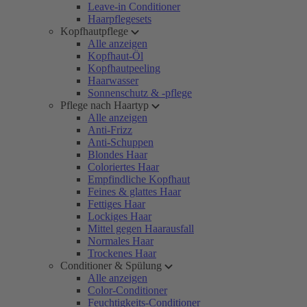
Leave-in Conditioner
Haarpflegesets
Kopfhautpflege
Alle anzeigen
Kopfhaut-Öl
Kopfhautpeeling
Haarwasser
Sonnenschutz & -pflege
Pflege nach Haartyp
Alle anzeigen
Anti-Frizz
Anti-Schuppen
Blondes Haar
Coloriertes Haar
Empfindliche Kopfhaut
Feines & glattes Haar
Fettiges Haar
Lockiges Haar
Mittel gegen Haarausfall
Normales Haar
Trockenes Haar
Conditioner & Spülung
Alle anzeigen
Color-Conditioner
Feuchtigkeits-Conditioner