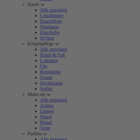
Haare
Alle anzeigen
Conditioner
Haarpflege
Shampoo
Haarfarbe
Styling
Körperpflege
Alle anzeigen
Hand & Fuß
Lotionen
Öle
Reinigung
Sonne
Deodorants
Seifen
Make-up
Alle anzeigen
Augen
Lippen
Nägel
Pinsel
Teint
Parfum
Alle anzeigen