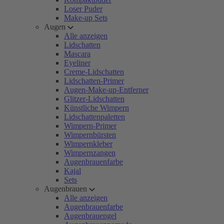
Loser Puder
Make-up Sets
Augen
Alle anzeigen
Lidschatten
Mascara
Eyeliner
Creme-Lidschatten
Lidschatten-Primer
Augen-Make-up-Entferner
Glitzer-Lidschatten
Künstliche Wimpern
Lidschattenpaletten
Wimpern-Primer
Wimpernbürsten
Wimpernkleber
Wimpernzangen
Augenbrauenfarbe
Kajal
Sets
Augenbrauen
Alle anzeigen
Augenbrauenfarbe
Augenbrauengel