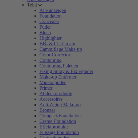
Teint
Alle anzeigen
Foundation
Concealer
Puder
Blush
Highlighter
BB- & CC-Cream
Camouflage Make-up
Color Corrector
Contouring
Contouring Paletten
Fixing Spray & Fixierpuder
Make-up Entferner
Mineralpuder
Primer
Abdeckprodukte
Accessoires
Anti-Aging Make-up
Bronzer
Compact-Foundation
Creme-Foundation
Effektprodukte
Flüssige Foundation
Kompaktpuder