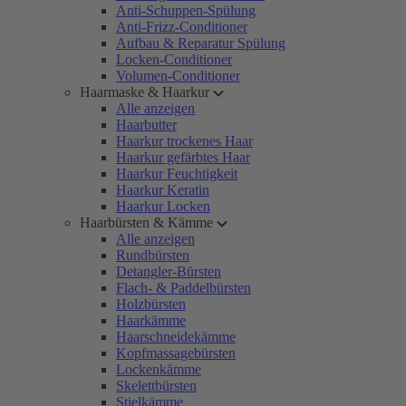
Anti-Schuppen-Spülung
Anti-Frizz-Conditioner
Aufbau & Reparatur Spülung
Locken-Conditioner
Volumen-Conditioner
Haarmaske & Haarkur
Alle anzeigen
Haarbutter
Haarkur trockenes Haar
Haarkur gefärbtes Haar
Haarkur Feuchtigkeit
Haarkur Keratin
Haarkur Locken
Haarbürsten & Kämme
Alle anzeigen
Rundbürsten
Detangler-Bürsten
Flach- & Paddelbürsten
Holzbürsten
Haarkämme
Haarschneidekämme
Kopfmassagebürsten
Lockenkämme
Skelettbürsten
Stielkämme