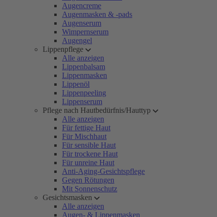
Augencreme
Augenmasken & -pads
Augenserum
Wimpernserum
Augengel
Lippenpflege
Alle anzeigen
Lippenbalsam
Lippenmasken
Lippenöl
Lippenpeeling
Lippenserum
Pflege nach Hautbedürfnis/Hauttyp
Alle anzeigen
Für fettige Haut
Für Mischhaut
Für sensible Haut
Für trockene Haut
Für unreine Haut
Anti-Aging-Gesichtspflege
Gegen Rötungen
Mit Sonnenschutz
Gesichtsmasken
Alle anzeigen
Augen- & Lippenmasken