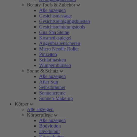
Beauty Tools & Zubehör
Alle anzeigen
Gesichtsmassage
Gesichtsreinigungsbürsten
Gesichtsreinigungstools
Gua Sha Steine
Kosmetikspiegel
Augenbrauenscheren
Micro Needle Roller
Pinzetten
Schlafmasken
Wimpernbürsten
Sonne & Schutz
Alle anzeigen
After Sun
Selbstbräuner
Sonnencreme
Sonnen-Make-up
Körper
Alle anzeigen
Körperpflege
Alle anzeigen
Bodylotion
Deodorant
Körperbutter