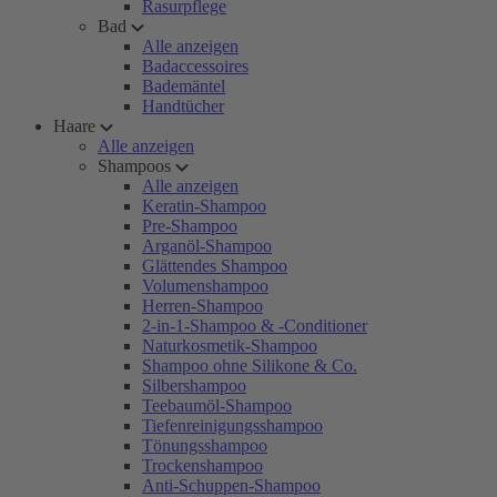
Rasurpflege
Bad
Alle anzeigen
Badaccessoires
Bademäntel
Handtücher
Haare
Alle anzeigen
Shampoos
Alle anzeigen
Keratin-Shampoo
Pre-Shampoo
Arganöl-Shampoo
Glättendes Shampoo
Volumenshampoo
Herren-Shampoo
2-in-1-Shampoo & -Conditioner
Naturkosmetik-Shampoo
Shampoo ohne Silikone & Co.
Silbershampoo
Teebaumöl-Shampoo
Tiefenreinigungsshampoo
Tönungsshampoo
Trockenshampoo
Anti-Schuppen-Shampoo