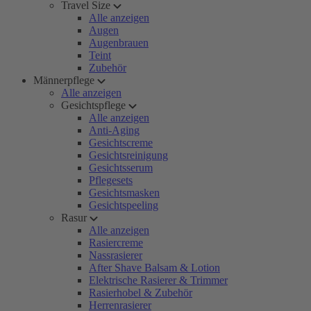
Travel Size
Alle anzeigen
Augen
Augenbrauen
Teint
Zubehör
Männerpflege
Alle anzeigen
Gesichtspflege
Alle anzeigen
Anti-Aging
Gesichtscreme
Gesichtsreinigung
Gesichtsserum
Pflegesets
Gesichtsmasken
Gesichtspeeling
Rasur
Alle anzeigen
Rasiercreme
Nassrasierer
After Shave Balsam & Lotion
Elektrische Rasierer & Trimmer
Rasierhobel & Zubehör
Herrenrasierer