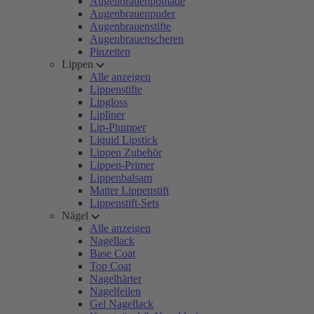
Augenbrauenpomade
Augenbrauenpuder
Augenbrauenstifte
Augenbrauenscheren
Pinzetten
Lippen
Alle anzeigen
Lippenstifte
Lipgloss
Lipliner
Lip-Plumper
Liquid Lipstick
Lippen Zubehör
Lippen-Primer
Lippenbalsam
Matter Lippenstift
Lippenstift-Sets
Nägel
Alle anzeigen
Nagellack
Base Coat
Top Coat
Nagelhärter
Nagelfeilen
Gel Nagellack