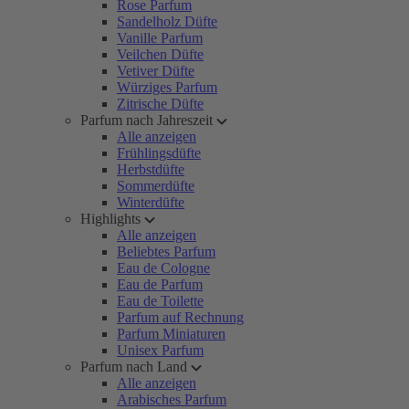
Rose Parfum
Sandelholz Düfte
Vanille Parfum
Veilchen Düfte
Vetiver Düfte
Würziges Parfum
Zitrische Düfte
Parfum nach Jahreszeit
Alle anzeigen
Frühlingsdüfte
Herbstdüfte
Sommerdüfte
Winterdüfte
Highlights
Alle anzeigen
Beliebtes Parfum
Eau de Cologne
Eau de Parfum
Eau de Toilette
Parfum auf Rechnung
Parfum Miniaturen
Unisex Parfum
Parfum nach Land
Alle anzeigen
Arabisches Parfum