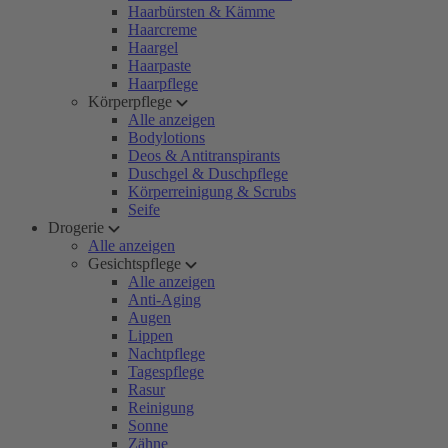
Haarbürsten & Kämme
Haarcreme
Haargel
Haarpaste
Haarpflege
Körperpflege
Alle anzeigen
Bodylotions
Deos & Antitranspirants
Duschgel & Duschpflege
Körperreinigung & Scrubs
Seife
Drogerie
Alle anzeigen
Gesichtspflege
Alle anzeigen
Anti-Aging
Augen
Lippen
Nachtpflege
Tagespflege
Rasur
Reinigung
Sonne
Zähne