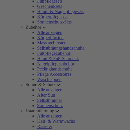
Fußpflegesets
Geschenksets
Hand- & Nagelpflegesets
Körperpflegesets
Sonnenschutz-Sets
Zubehör
Alle anzeigen
Körperbürsten
Massagebürsten
Selbstbräungshandschuhe
Fußpflegezubehör
Hand & Fuß-Schmuck
Nagelpflegezubehör
Peelinghandschuhe
Pflege Accessoires
Waschlappen
Sonne & Schutz
Alle anzeigen
After Sun
Selbstbräuner
Sonnenschutz
Haarentfernung
Alle anzeigen
Kalt- & Warmwachs
Rasierer