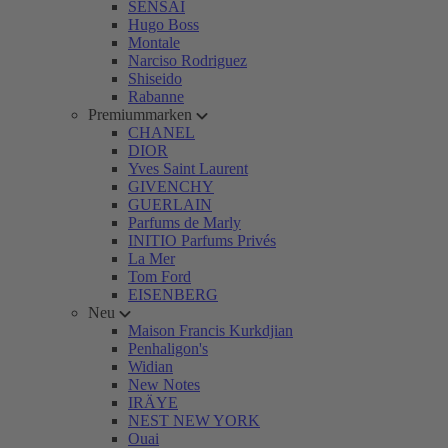
SENSAI
Hugo Boss
Montale
Narciso Rodriguez
Shiseido
Rabanne
Premiummarken
CHANEL
DIOR
Yves Saint Laurent
GIVENCHY
GUERLAIN
Parfums de Marly
INITIO Parfums Privés
La Mer
Tom Ford
EISENBERG
Neu
Maison Francis Kurkdjian
Penhaligon's
Widian
New Notes
IRÄYE
NEST NEW YORK
Ouai