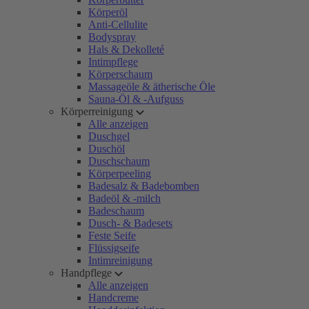
Körperöl
Anti-Cellulite
Bodyspray
Hals & Dekolleté
Intimpflege
Körperschaum
Massageöle & ätherische Öle
Sauna-Öl & -Aufguss
Körperreinigung
Alle anzeigen
Duschgel
Duschöl
Duschschaum
Körperpeeling
Badesalz & Badebomben
Badeöl & -milch
Badeschaum
Dusch- & Badesets
Feste Seife
Flüssigseife
Intimreinigung
Handpflege
Alle anzeigen
Handcreme