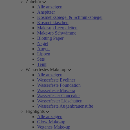
Zubehör
Alle anzeigen
Anspitzer
Kosmetikspiegel & Schminkspiegel
Kosmetiktaschen
Make-up Leerpaletten
Make-up Schwämme
Blotting Paper
Nägel
Augen
Lippen
Sets
Teint
Wasserfestes Make-up
Alle anzeigen
Wasserfeste Eyeliner
Wasserfeste Foundation
Wasserfeste Mascara
Wasserfester Concealer
Wasserfester Lidschatten
Wasserfeste Augenbrauenstifte
Highlights
Alle anzeigen
Glow Make-up
Veganes Make-up