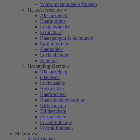
Wildschweinborsten-Bürsten
Haar-Accessoires
Alle anzeigen
Haargummis
Lockenwickler
Scrunchies
Haarspangen & -klammern
Sprühflaschen
Haarnadeln
Lockenbänder
Zubehör
Haarstyling-Geräte
Alle anzeigen
Glätteisen
Lockenstäbe
Heizwickler
Haartrockner
Haarschneidemaschine
Diffusor-Fön
Effilierschere
Friseurschere
Friseurumhänge
Warmluftbürsten
Make-up
Alle anzeigen