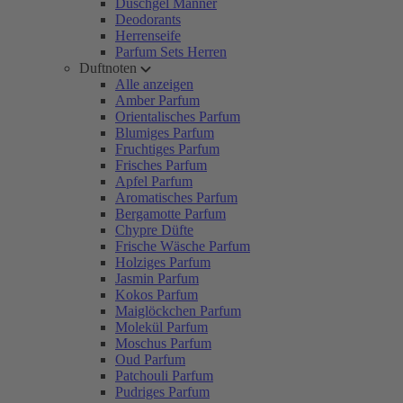
Duschgel Männer
Deodorants
Herrenseife
Parfum Sets Herren
Duftnoten
Alle anzeigen
Amber Parfum
Orientalisches Parfum
Blumiges Parfum
Fruchtiges Parfum
Frisches Parfum
Apfel Parfum
Aromatisches Parfum
Bergamotte Parfum
Chypre Düfte
Frische Wäsche Parfum
Holziges Parfum
Jasmin Parfum
Kokos Parfum
Maiglöckchen Parfum
Molekül Parfum
Moschus Parfum
Oud Parfum
Patchouli Parfum
Pudriges Parfum