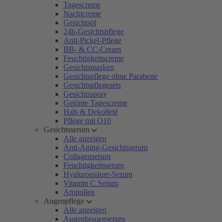
Tagescreme
Nachtcreme
Gesichtsöl
24h-Gesichtspflege
Anti-Pickel-Pflege
BB- & CC-Cream
Feuchtigkeitscreme
Gesichtsmasken
Gesichtspflege ohne Parabene
Gesichtspflegesets
Gesichtsspray
Getönte Tagescreme
Hals & Dekolleté
Pflege mit Q10
Gesichtsserum
Alle anzeigen
Anti-Aging-Gesichtsserum
Collagenserum
Feuchtigkeitsserum
Hyaluronsäure-Serum
Vitamin C Serum
Ampullen
Augenpflege
Alle anzeigen
Augenbrauenserum