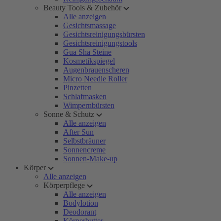
Beauty Tools & Zubehör
Alle anzeigen
Gesichtsmassage
Gesichtsreinigungsbürsten
Gesichtsreinigungstools
Gua Sha Steine
Kosmetikspiegel
Augenbrauenscheren
Micro Needle Roller
Pinzetten
Schlafmasken
Wimpernbürsten
Sonne & Schutz
Alle anzeigen
After Sun
Selbstbräuner
Sonnencreme
Sonnen-Make-up
Körper
Alle anzeigen
Körperpflege
Alle anzeigen
Bodylotion
Deodorant
Körperbutter