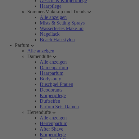
Gesicht & Körperpflege
Haarpflege
Sommer-Make-up und Trends
Alle anzeigen
Mists & Setting Sprays
Wasserfestes Make-up
Nagellack
Beach Hair stylen
Parfum
Alle anzeigen
Damendüfte
Alle anzeigen
Damenparfum
Haarparfum
Bodyspray
Duschgel Frauen
Deodorants
Körperpflege
Duftseifen
Parfum Sets Damen
Herrendüfte
Alle anzeigen
Herrenparfum
After Shave
Körperpflege