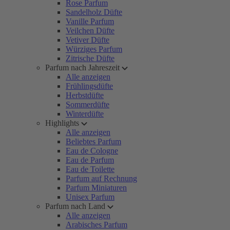
Rose Parfum
Sandelholz Düfte
Vanille Parfum
Veilchen Düfte
Vetiver Düfte
Würziges Parfum
Zitrische Düfte
Parfum nach Jahreszeit
Alle anzeigen
Frühlingsdüfte
Herbstdüfte
Sommerdüfte
Winterdüfte
Highlights
Alle anzeigen
Beliebtes Parfum
Eau de Cologne
Eau de Parfum
Eau de Toilette
Parfum auf Rechnung
Parfum Miniaturen
Unisex Parfum
Parfum nach Land
Alle anzeigen
Arabisches Parfum