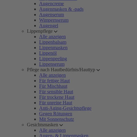
Augencreme
Augenmasken & -pads
Augenserum
Wimpernserum
Augengel
Lippenpflege
Alle anzeigen
Lippenbalsam
Lippenmasken
Lippenöl
Lippenpeeling
Lippenserum
Pflege nach Hautbedürfnis/Hauttyp
Alle anzeigen
Für fettige Haut
Für Mischhaut
Für sensible Haut
Für trockene Haut
Für unreine Haut
Anti-Aging-Gesichtspflege
Gegen Rötungen
Mit Sonnenschutz
Gesichtsmasken
Alle anzeigen
Augen- & Lippenmasken