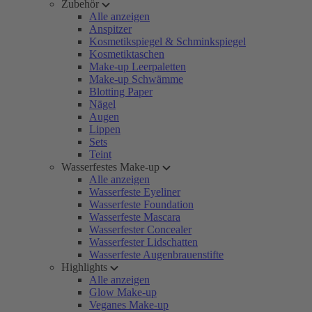
Zubehör
Alle anzeigen
Anspitzer
Kosmetikspiegel & Schminkspiegel
Kosmetiktaschen
Make-up Leerpaletten
Make-up Schwämme
Blotting Paper
Nägel
Augen
Lippen
Sets
Teint
Wasserfestes Make-up
Alle anzeigen
Wasserfeste Eyeliner
Wasserfeste Foundation
Wasserfeste Mascara
Wasserfester Concealer
Wasserfester Lidschatten
Wasserfeste Augenbrauenstifte
Highlights
Alle anzeigen
Glow Make-up
Veganes Make-up