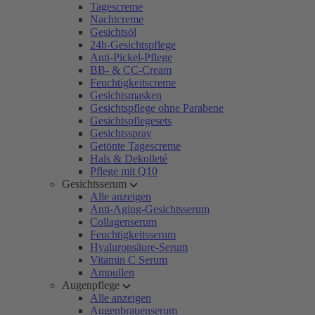
Tagescreme
Nachtcreme
Gesichtsöl
24h-Gesichtspflege
Anti-Pickel-Pflege
BB- & CC-Cream
Feuchtigkeitscreme
Gesichtsmasken
Gesichtspflege ohne Parabene
Gesichtspflegesets
Gesichtsspray
Getönte Tagescreme
Hals & Dekolleté
Pflege mit Q10
Gesichtsserum
Alle anzeigen
Anti-Aging-Gesichtsserum
Collagenserum
Feuchtigkeitsserum
Hyaluronsäure-Serum
Vitamin C Serum
Ampullen
Augenpflege
Alle anzeigen
Augenbrauenserum