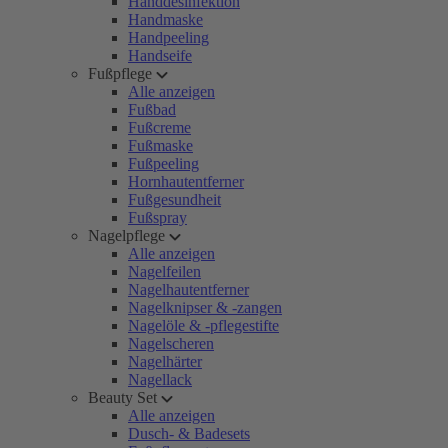
Handdesinfektion
Handmaske
Handpeeling
Handseife
Fußpflege
Alle anzeigen
Fußbad
Fußcreme
Fußmaske
Fußpeeling
Hornhautentferner
Fußgesundheit
Fußspray
Nagelpflege
Alle anzeigen
Nagelfeilen
Nagelhautentferner
Nagelknipser & -zangen
Nagelöle & -pflegestifte
Nagelscheren
Nagelhärter
Nagellack
Beauty Set
Alle anzeigen
Dusch- & Badesets