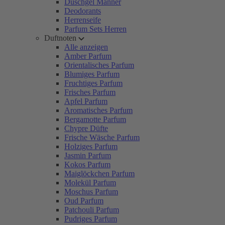
Duschgel Männer
Deodorants
Herrenseife
Parfum Sets Herren
Duftnoten
Alle anzeigen
Amber Parfum
Orientalisches Parfum
Blumiges Parfum
Fruchtiges Parfum
Frisches Parfum
Apfel Parfum
Aromatisches Parfum
Bergamotte Parfum
Chypre Düfte
Frische Wäsche Parfum
Holziges Parfum
Jasmin Parfum
Kokos Parfum
Maiglöckchen Parfum
Molekül Parfum
Moschus Parfum
Oud Parfum
Patchouli Parfum
Pudriges Parfum