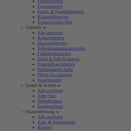
Fußpflegesets
Geschenksets
Hand- & Nagelpflegesets
Körperpflegesets
Sonnenschutz-Sets
Zubehör
Alle anzeigen
Körperbürsten
Massagebürsten
Selbstbräungshandschuhe
Fußpflegezubehör
Hand & Fuß-Schmuck
Nagelpflegezubehör
Peelinghandschuhe
Pflege Accessoires
Waschlappen
Sonne & Schutz
Alle anzeigen
After Sun
Selbstbräuner
Sonnenschutz
Haarentfernung
Alle anzeigen
Kalt- & Warmwachs
Rasierer