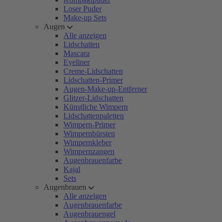
Loser Puder
Make-up Sets
Augen
Alle anzeigen
Lidschatten
Mascara
Eyeliner
Creme-Lidschatten
Lidschatten-Primer
Augen-Make-up-Entferner
Glitzer-Lidschatten
Künstliche Wimpern
Lidschattenpaletten
Wimpern-Primer
Wimpernbürsten
Wimpernkleber
Wimpernzangen
Augenbrauenfarbe
Kajal
Sets
Augenbrauen
Alle anzeigen
Augenbrauenfarbe
Augenbrauengel