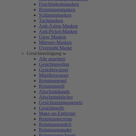
Feuchtigkeitsmasken
Reinigungsmasken
Schlammmasken
Tuchmasken
Anti-Aging-Masken
Anti-Pickel-Masken
Glow Masken
Mitesser-Masken
Overnight Maske
Gesichtsreinigung
Alle anzeigen
Gesichtspeeling
Gesichtswasser
Mizellenwasser
Reinigungsgel
Reinigungsöl
Abschminkpads
Abschminktücher
Gesichtsreinigungssets
Gesichtsseife
Make-up-Entferner
Reinigungscreme
Reinigungsmilch
Reinigungspuder
Reinigungsschaum