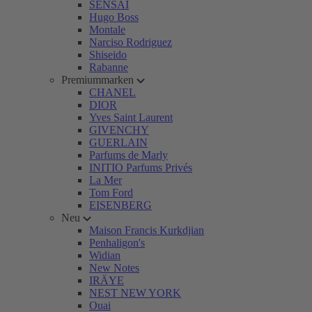
SENSAI
Hugo Boss
Montale
Narciso Rodriguez
Shiseido
Rabanne
Premiummarken
CHANEL
DIOR
Yves Saint Laurent
GIVENCHY
GUERLAIN
Parfums de Marly
INITIO Parfums Privés
La Mer
Tom Ford
EISENBERG
Neu
Maison Francis Kurkdjian
Penhaligon's
Widian
New Notes
IRÄYE
NEST NEW YORK
Ouai