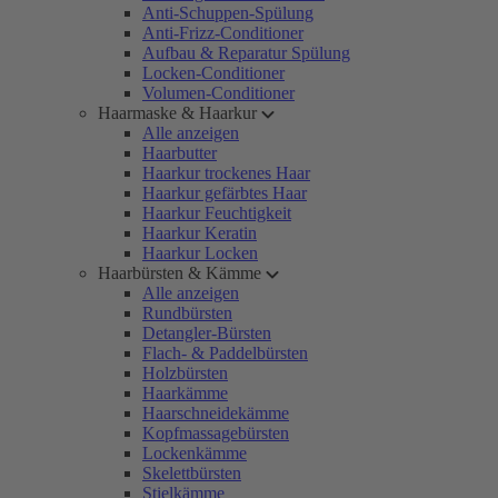
Anti-Schuppen-Spülung
Anti-Frizz-Conditioner
Aufbau & Reparatur Spülung
Locken-Conditioner
Volumen-Conditioner
Haarmaske & Haarkur
Alle anzeigen
Haarbutter
Haarkur trockenes Haar
Haarkur gefärbtes Haar
Haarkur Feuchtigkeit
Haarkur Keratin
Haarkur Locken
Haarbürsten & Kämme
Alle anzeigen
Rundbürsten
Detangler-Bürsten
Flach- & Paddelbürsten
Holzbürsten
Haarkämme
Haarschneidekämme
Kopfmassagebürsten
Lockenkämme
Skelettbürsten
Stielkämme