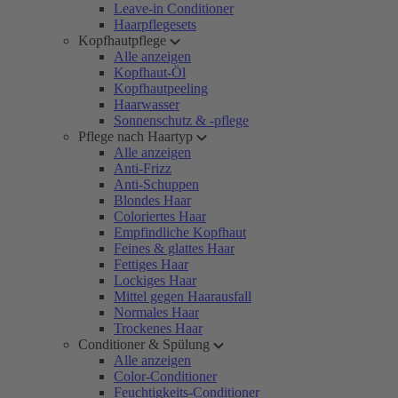
Leave-in Conditioner
Haarpflegesets
Kopfhautpflege
Alle anzeigen
Kopfhaut-Öl
Kopfhautpeeling
Haarwasser
Sonnenschutz & -pflege
Pflege nach Haartyp
Alle anzeigen
Anti-Frizz
Anti-Schuppen
Blondes Haar
Coloriertes Haar
Empfindliche Kopfhaut
Feines & glattes Haar
Fettiges Haar
Lockiges Haar
Mittel gegen Haarausfall
Normales Haar
Trockenes Haar
Conditioner & Spülung
Alle anzeigen
Color-Conditioner
Feuchtigkeits-Conditioner