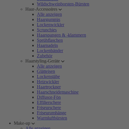
Wildschweinborsten-Bürsten
Haar-Accessoires
Alle anzeigen
Haargummis
Lockenwickler
Scrunchies
Haarspangen & -klammern
Sprühflaschen
Haarnadeln
Lockenbänder
Zubehör
Haarstyling-Geräte
Alle anzeigen
Glätteisen
Lockenstäbe
Heizwickler
Haartrockner
Haarschneidemaschine
Diffusor-Fön
Effilierschere
Friseurschere
Friseurumhänge
Warmluftbürsten
Make-up
Alle anzeigen