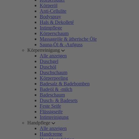
Körperöl
Anti-Cellulite
Bodyspray
Hals & Dekolleté
Intimpflege
Körperschaum
Massageöle & ätherische Öle
Sauna-Öl & -Aufguss
Körperreinigung
Alle anzeigen
Duschgel
Duschöl
Duschschaum
Körperpeeling
Badesalz & Badebomben
Badeöl & -milch
Badeschaum
Dusch- & Badesets
Feste Seife
Flüssigseife
Intimreinigung
Handpflege
Alle anzeigen
Handcreme