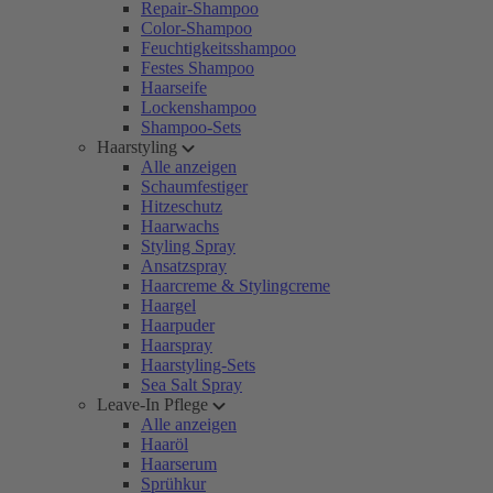
Repair-Shampoo
Color-Shampoo
Feuchtigkeitsshampoo
Festes Shampoo
Haarseife
Lockenshampoo
Shampoo-Sets
Haarstyling
Alle anzeigen
Schaumfestiger
Hitzeschutz
Haarwachs
Styling Spray
Ansatzspray
Haarcreme & Stylingcreme
Haargel
Haarpuder
Haarspray
Haarstyling-Sets
Sea Salt Spray
Leave-In Pflege
Alle anzeigen
Haaröl
Haarserum
Sprühkur