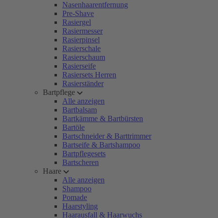
Nasenhaarentfernung
Pre-Shave
Rasiergel
Rasiermesser
Rasierpinsel
Rasierschale
Rasierschaum
Rasierseife
Rasiersets Herren
Rasierständer
Bartpflege
Alle anzeigen
Bartbalsam
Bartkämme & Bartbürsten
Bartöle
Bartschneider & Barttrimmer
Bartseife & Bartshampoo
Bartpflegesets
Bartscheren
Haare
Alle anzeigen
Shampoo
Pomade
Haarstyling
Haarausfall & Haarwuchs