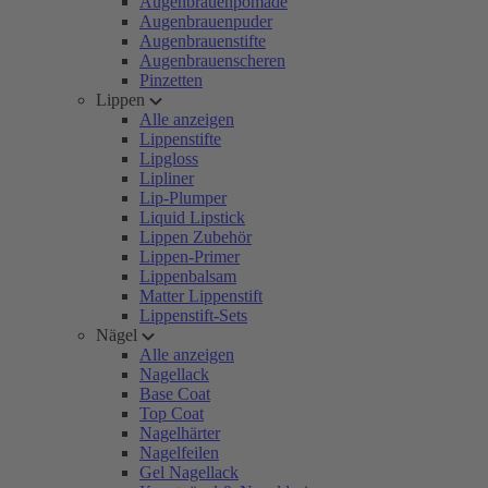
Augenbrauenpomade
Augenbrauenpuder
Augenbrauenstifte
Augenbrauenscheren
Pinzetten
Lippen
Alle anzeigen
Lippenstifte
Lipgloss
Lipliner
Lip-Plumper
Liquid Lipstick
Lippen Zubehör
Lippen-Primer
Lippenbalsam
Matter Lippenstift
Lippenstift-Sets
Nägel
Alle anzeigen
Nagellack
Base Coat
Top Coat
Nagelhärter
Nagelfeilen
Gel Nagellack