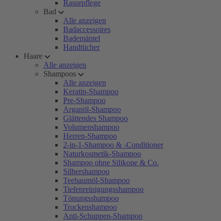
Rasurpflege
Bad
Alle anzeigen
Badaccessoires
Bademäntel
Handtücher
Haare
Alle anzeigen
Shampoos
Alle anzeigen
Keratin-Shampoo
Pre-Shampoo
Arganöl-Shampoo
Glättendes Shampoo
Volumenshampoo
Herren-Shampoo
2-in-1-Shampoo & -Conditioner
Naturkosmetik-Shampoo
Shampoo ohne Silikone & Co.
Silbershampoo
Teebaumöl-Shampoo
Tiefenreinigungsshampoo
Tönungsshampoo
Trockenshampoo
Anti-Schuppen-Shampoo