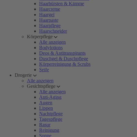
Haarbürsten & Kämme
Haarcreme
Haargel
Haarpaste
Haarpflege
Haarschneider
Körperpflege
Alle anzeigen
Bodylotions
Deos & Antitranspirants
Duschgel & Duschpflege
Körperreinigung & Scrubs
Seife
Drogerie
Alle anzeigen
Gesichtspflege
Alle anzeigen
Anti-Aging
Augen
Lippen
Nachtpflege
Tagespflege
Rasur
Reinigung
Sonne