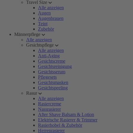
Travel Size
Alle anzeigen
Augen
Augenbrauen
Teint
Zubehör
Männerpflege
Alle anzeigen
Gesichtspflege
Alle anzeigen
Anti-Aging
Gesichtscreme
Gesichtsreinigung
Gesichtsserum
Pflegesets
Gesichtsmasken
Gesichtspeeling
Rasur
Alle anzeigen
Rasiercreme
Nassrasierer
After Shave Balsam & Lotion
Elektrische Rasierer & Trimmer
Rasierhobel & Zubehör
Herrenrasierer