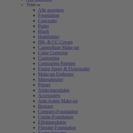
Teint
Alle anzeigen
Foundation
Concealer
Puder
Blush
Highlighter
BB- & CC-Cream
Camouflage Make-up
Color Corrector
Contouring
Contouring Paletten
Fixing Spray & Fixierpuder
Make-up Entferner
Mineralpuder
Primer
Abdeckprodukte
Accessoires
Anti-Aging Make-up
Bronzer
Compact-Foundation
Creme-Foundation
Effektprodukte
Flüssige Foundation
Kompaktpuder