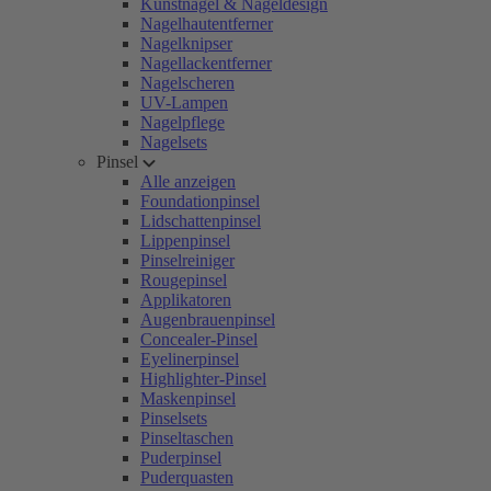
Kunstnägel & Nageldesign
Nagelhautentferner
Nagelknipser
Nagellackentferner
Nagelscheren
UV-Lampen
Nagelpflege
Nagelsets
Pinsel
Alle anzeigen
Foundationpinsel
Lidschattenpinsel
Lippenpinsel
Pinselreiniger
Rougepinsel
Applikatoren
Augenbrauenpinsel
Concealer-Pinsel
Eyelinerpinsel
Highlighter-Pinsel
Maskenpinsel
Pinselsets
Pinseltaschen
Puderpinsel
Puderquasten