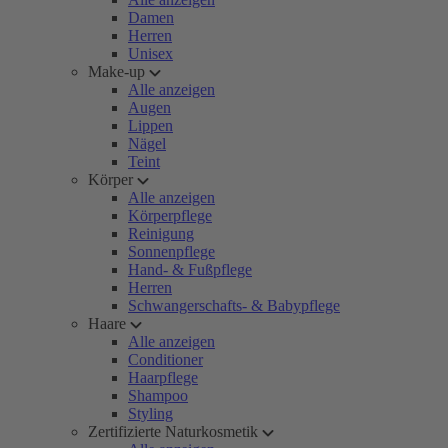
Damen
Herren
Unisex
Make-up
Alle anzeigen
Augen
Lippen
Nägel
Teint
Körper
Alle anzeigen
Körperpflege
Reinigung
Sonnenpflege
Hand- & Fußpflege
Herren
Schwangerschafts- & Babypflege
Haare
Alle anzeigen
Conditioner
Haarpflege
Shampoo
Styling
Zertifizierte Naturkosmetik