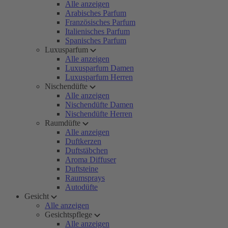
Alle anzeigen
Arabisches Parfum
Französisches Parfum
Italienisches Parfum
Spanisches Parfum
Luxusparfum
Alle anzeigen
Luxusparfum Damen
Luxusparfum Herren
Nischendüfte
Alle anzeigen
Nischendüfte Damen
Nischendüfte Herren
Raumdüfte
Alle anzeigen
Duftkerzen
Duftstäbchen
Aroma Diffuser
Duftsteine
Raumsprays
Autodüfte
Gesicht
Alle anzeigen
Gesichtspflege
Alle anzeigen