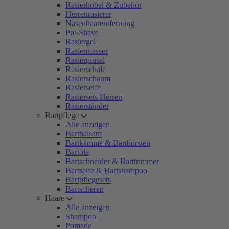
Rasierhobel & Zubehör
Herrenrasierer
Nasenhaarentfernung
Pre-Shave
Rasiergel
Rasiermesser
Rasierpinsel
Rasierschale
Rasierschaum
Rasierseife
Rasiersets Herren
Rasierständer
Bartpflege
Alle anzeigen
Bartbalsam
Bartkämme & Bartbürsten
Bartöle
Bartschneider & Barttrimmer
Bartseife & Bartshampoo
Bartpflegesets
Bartscheren
Haare
Alle anzeigen
Shampoo
Pomade