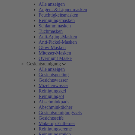
Alle anzeigen
Augen- & Lippenmasken
Feuchtigkeitsmasken
Reinigungsmasken
Schlammmasken
Tuchmasken
Anti-Aging-Masken
Anti-Pickel-Masken
Glow Masken
Mitesser-Masken
Overnight Maske
Gesichtsreinigung
Alle anzeigen
Gesichtspeeling
Gesichtswasser
Mizellenwasser
Reinigungsgel
Reinigungsöl
Abschminkpads
Abschminktücher
Gesichtsreinigungssets
Gesichtsseife
Make-up-Entferner
Reinigungscreme
Reinigungsmilch