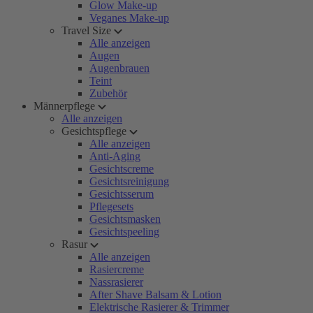
Glow Make-up
Veganes Make-up
Travel Size
Alle anzeigen
Augen
Augenbrauen
Teint
Zubehör
Männerpflege
Alle anzeigen
Gesichtspflege
Alle anzeigen
Anti-Aging
Gesichtscreme
Gesichtsreinigung
Gesichtsserum
Pflegesets
Gesichtsmasken
Gesichtspeeling
Rasur
Alle anzeigen
Rasiercreme
Nassrasierer
After Shave Balsam & Lotion
Elektrische Rasierer & Trimmer