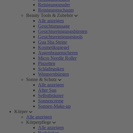
Reinigungspuder
Reinigungsschaum
Beauty Tools & Zubehör
Alle anzeigen
Gesichtsmassage
Gesichtsreinigungsbürsten
Gesichtsreinigungstools
Gua Sha Steine
Kosmetikspiegel
Augenbrauenscheren
Micro Needle Roller
Pinzetten
Schlafmasken
Wimpernbürsten
Sonne & Schutz
Alle anzeigen
After Sun
Selbstbräuner
Sonnencreme
Sonnen-Make-up
Körper
Alle anzeigen
Körperpflege
Alle anzeigen
Bodylotion