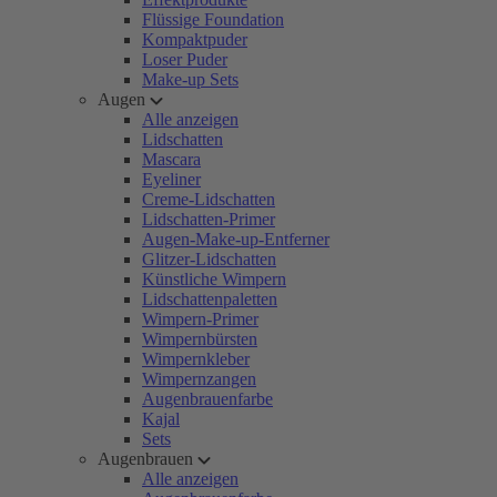
Flüssige Foundation
Kompaktpuder
Loser Puder
Make-up Sets
Augen
Alle anzeigen
Lidschatten
Mascara
Eyeliner
Creme-Lidschatten
Lidschatten-Primer
Augen-Make-up-Entferner
Glitzer-Lidschatten
Künstliche Wimpern
Lidschattenpaletten
Wimpern-Primer
Wimpernbürsten
Wimpernkleber
Wimpernzangen
Augenbrauenfarbe
Kajal
Sets
Augenbrauen
Alle anzeigen