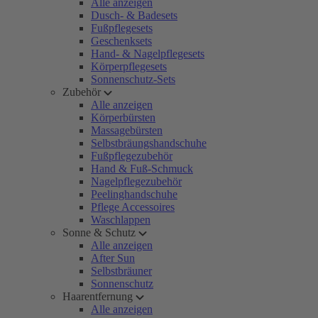
Alle anzeigen
Dusch- & Badesets
Fußpflegesets
Geschenksets
Hand- & Nagelpflegesets
Körperpflegesets
Sonnenschutz-Sets
Zubehör
Alle anzeigen
Körperbürsten
Massagebürsten
Selbstbräungshandschuhe
Fußpflegezubehör
Hand & Fuß-Schmuck
Nagelpflegezubehör
Peelinghandschuhe
Pflege Accessoires
Waschlappen
Sonne & Schutz
Alle anzeigen
After Sun
Selbstbräuner
Sonnenschutz
Haarentfernung
Alle anzeigen