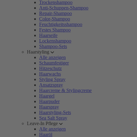
Trockenshampoo
Anti-Schuppen-Shampoo
Repair-Shampoo
Color-Shampoo
Feuchtigkeitsshampoo
Festes Shampoo
Haarseife
Lockenshampoo
Shampoo-Sets
Haarstyling
Alle anzeigen
Schaumfestiger
Hitzeschutz
Haarwachs
Styling Spray
Ansatzspray
Haarcreme & Stylingcreme
Haargel
Haarpuder
Haarspray
Haarstyling-Sets
Sea Salt Spray
Leave-In Pflege
Alle anzeigen
Haaröl