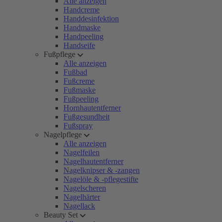
Alle anzeigen
Handcreme
Handdesinfektion
Handmaske
Handpeeling
Handseife
Fußpflege
Alle anzeigen
Fußbad
Fußcreme
Fußmaske
Fußpeeling
Hornhautentferner
Fußgesundheit
Fußspray
Nagelpflege
Alle anzeigen
Nagelfeilen
Nagelhautentferner
Nagelknipser & -zangen
Nagelöle & -pflegestifte
Nagelscheren
Nagelhärter
Nagellack
Beauty Set