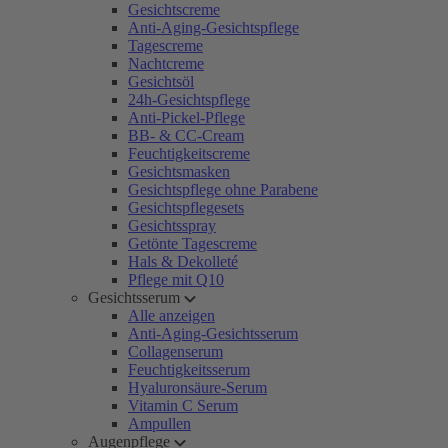
Gesichtscreme
Anti-Aging-Gesichtspflege
Tagescreme
Nachtcreme
Gesichtsöl
24h-Gesichtspflege
Anti-Pickel-Pflege
BB- & CC-Cream
Feuchtigkeitscreme
Gesichtsmasken
Gesichtspflege ohne Parabene
Gesichtspflegesets
Gesichtsspray
Getönte Tagescreme
Hals & Dekolleté
Pflege mit Q10
Gesichtsserum
Alle anzeigen
Anti-Aging-Gesichtsserum
Collagenserum
Feuchtigkeitsserum
Hyaluronsäure-Serum
Vitamin C Serum
Ampullen
Augenpflege