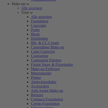
Make-up
Alle anzeigen
Teint
Alle anzeigen
Foundation
Concealer
Puder
Blush
Highlighter
BB- & CC-Cream
Camouflage Make-up
Color Corrector
Contouring
Contouring Paletten
Fixing Spray & Fixierpuder
Make-up Entferner
Mineralpuder
Primer
Abdeckprodukte
Accessoires
Anti-Aging Make-up
Bronzer
Compact-Foundation
Creme-Foundation
Effektprodukte