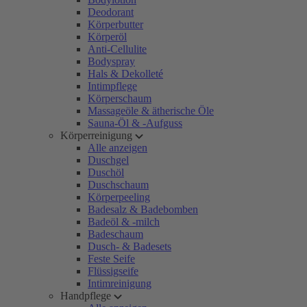
Deodorant
Körperbutter
Körperöl
Anti-Cellulite
Bodyspray
Hals & Dekolleté
Intimpflege
Körperschaum
Massageöle & ätherische Öle
Sauna-Öl & -Aufguss
Körperreinigung
Alle anzeigen
Duschgel
Duschöl
Duschschaum
Körperpeeling
Badesalz & Badebomben
Badeöl & -milch
Badeschaum
Dusch- & Badesets
Feste Seife
Flüssigseife
Intimreinigung
Handpflege