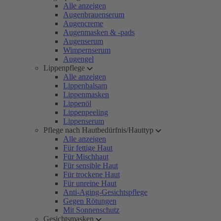
Alle anzeigen
Augenbrauenserum
Augencreme
Augenmasken & -pads
Augenserum
Wimpernserum
Augengel
Lippenpflege
Alle anzeigen
Lippenbalsam
Lippenmasken
Lippenöl
Lippenpeeling
Lippenserum
Pflege nach Hautbedürfnis/Hauttyp
Alle anzeigen
Für fettige Haut
Für Mischhaut
Für sensible Haut
Für trockene Haut
Für unreine Haut
Anti-Aging-Gesichtspflege
Gegen Rötungen
Mit Sonnenschutz
Gesichtsmasken