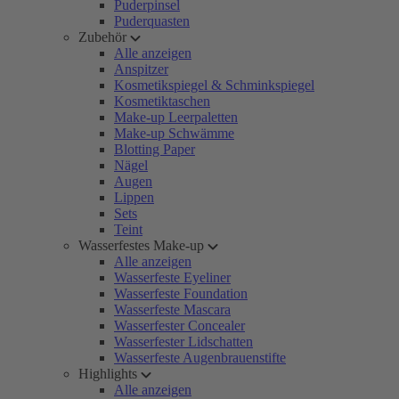
Puderpinsel
Puderquasten
Zubehör
Alle anzeigen
Anspitzer
Kosmetikspiegel & Schminkspiegel
Kosmetiktaschen
Make-up Leerpaletten
Make-up Schwämme
Blotting Paper
Nägel
Augen
Lippen
Sets
Teint
Wasserfestes Make-up
Alle anzeigen
Wasserfeste Eyeliner
Wasserfeste Foundation
Wasserfeste Mascara
Wasserfester Concealer
Wasserfester Lidschatten
Wasserfeste Augenbrauenstifte
Highlights
Alle anzeigen