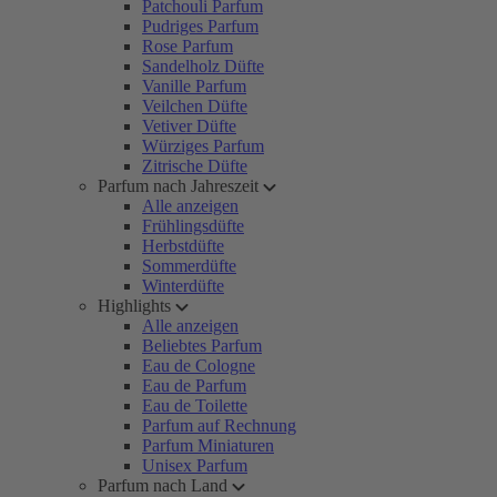
Patchouli Parfum
Pudriges Parfum
Rose Parfum
Sandelholz Düfte
Vanille Parfum
Veilchen Düfte
Vetiver Düfte
Würziges Parfum
Zitrische Düfte
Parfum nach Jahreszeit
Alle anzeigen
Frühlingsdüfte
Herbstdüfte
Sommerdüfte
Winterdüfte
Highlights
Alle anzeigen
Beliebtes Parfum
Eau de Cologne
Eau de Parfum
Eau de Toilette
Parfum auf Rechnung
Parfum Miniaturen
Unisex Parfum
Parfum nach Land