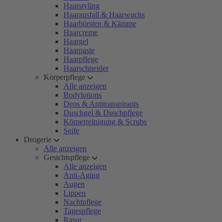
Haarstyling
Haarausfall & Haarwuchs
Haarbürsten & Kämme
Haarcreme
Haargel
Haarpaste
Haarpflege
Haarschneider
Körperpflege
Alle anzeigen
Bodylotions
Deos & Antitranspirants
Duschgel & Duschpflege
Körperreinigung & Scrubs
Seife
Drogerie
Alle anzeigen
Gesichtspflege
Alle anzeigen
Anti-Aging
Augen
Lippen
Nachtpflege
Tagespflege
Rasur