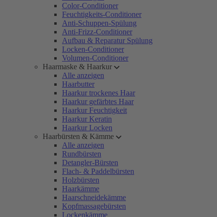
Color-Conditioner
Feuchtigkeits-Conditioner
Anti-Schuppen-Spülung
Anti-Frizz-Conditioner
Aufbau & Reparatur Spülung
Locken-Conditioner
Volumen-Conditioner
Haarmaske & Haarkur
Alle anzeigen
Haarbutter
Haarkur trockenes Haar
Haarkur gefärbtes Haar
Haarkur Feuchtigkeit
Haarkur Keratin
Haarkur Locken
Haarbürsten & Kämme
Alle anzeigen
Rundbürsten
Detangler-Bürsten
Flach- & Paddelbürsten
Holzbürsten
Haarkämme
Haarschneidekämme
Kopfmassagebürsten
Lockenkämme