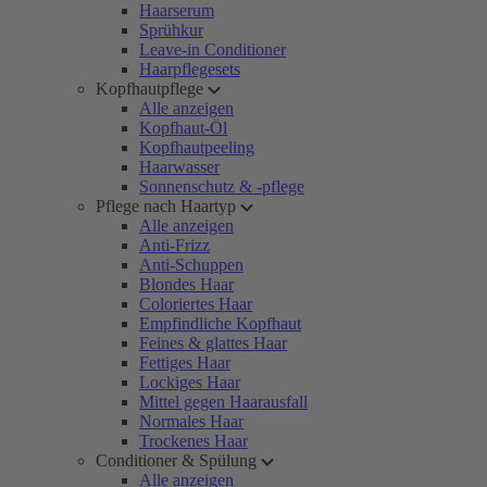
Haarserum
Sprühkur
Leave-in Conditioner
Haarpflegesets
Kopfhautpflege
Alle anzeigen
Kopfhaut-Öl
Kopfhautpeeling
Haarwasser
Sonnenschutz & -pflege
Pflege nach Haartyp
Alle anzeigen
Anti-Frizz
Anti-Schuppen
Blondes Haar
Coloriertes Haar
Empfindliche Kopfhaut
Feines & glattes Haar
Fettiges Haar
Lockiges Haar
Mittel gegen Haarausfall
Normales Haar
Trockenes Haar
Conditioner & Spülung
Alle anzeigen