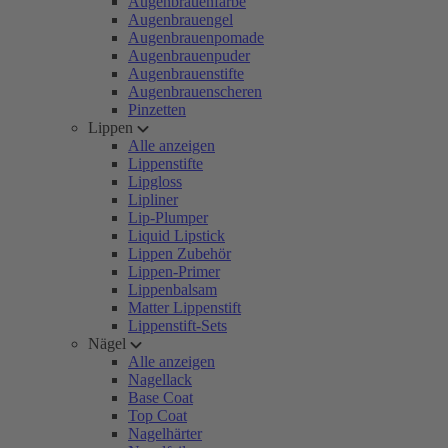
Augenbrauenfarbe
Augenbrauengel
Augenbrauenpomade
Augenbrauenpuder
Augenbrauenstifte
Augenbrauenscheren
Pinzetten
Lippen
Alle anzeigen
Lippenstifte
Lipgloss
Lipliner
Lip-Plumper
Liquid Lipstick
Lippen Zubehör
Lippen-Primer
Lippenbalsam
Matter Lippenstift
Lippenstift-Sets
Nägel
Alle anzeigen
Nagellack
Base Coat
Top Coat
Nagelhärter