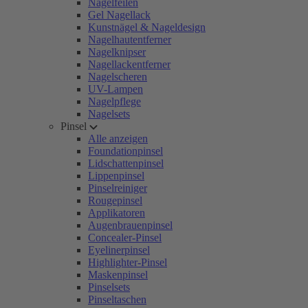
Nagelfeilen
Gel Nagellack
Kunstnägel & Nageldesign
Nagelhautentferner
Nagelknipser
Nagellackentferner
Nagelscheren
UV-Lampen
Nagelpflege
Nagelsets
Pinsel
Alle anzeigen
Foundationpinsel
Lidschattenpinsel
Lippenpinsel
Pinselreiniger
Rougepinsel
Applikatoren
Augenbrauenpinsel
Concealer-Pinsel
Eyelinerpinsel
Highlighter-Pinsel
Maskenpinsel
Pinselsets
Pinseltaschen