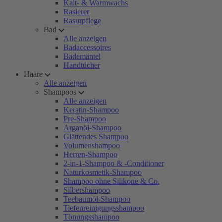
Kalt- & Warmwachs
Rasierer
Rasurpflege
Bad
Alle anzeigen
Badaccessoires
Bademäntel
Handtücher
Haare
Alle anzeigen
Shampoos
Alle anzeigen
Keratin-Shampoo
Pre-Shampoo
Arganöl-Shampoo
Glättendes Shampoo
Volumenshampoo
Herren-Shampoo
2-in-1-Shampoo & -Conditioner
Naturkosmetik-Shampoo
Shampoo ohne Silikone & Co.
Silbershampoo
Teebaumöl-Shampoo
Tiefenreinigungsshampoo
Tönungsshampoo