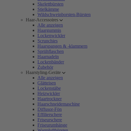
Skelettbürsten
Stielkämme
Wildschweinborsten-Bürsten
Haar-Accessoires
Alle anzeigen
Haargummis
Lockenwickler
Scrunchies
Haarspangen & -klammern
Sprühflaschen
Haarnadeln
Lockenbänder
Zubehör
Haarstyling-Geräte
Alle anzeigen
Glätteisen
Lockenstäbe
Heizwickler
Haartrockner
Haarschneidemaschine
Diffusor-Fön
Effilierschere
Friseurschere
Friseurumhänge
Warmluftbürsten