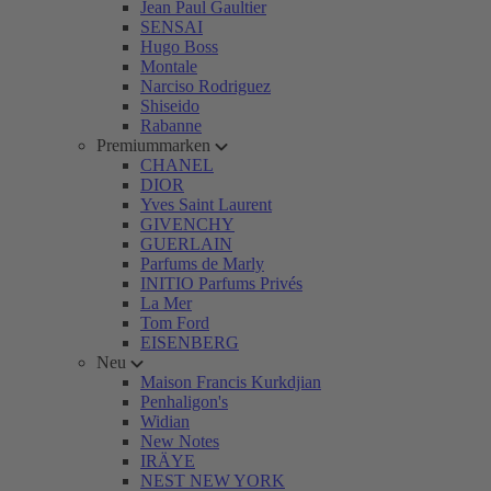
Jean Paul Gaultier
SENSAI
Hugo Boss
Montale
Narciso Rodriguez
Shiseido
Rabanne
Premiummarken
CHANEL
DIOR
Yves Saint Laurent
GIVENCHY
GUERLAIN
Parfums de Marly
INITIO Parfums Privés
La Mer
Tom Ford
EISENBERG
Neu
Maison Francis Kurkdjian
Penhaligon's
Widian
New Notes
IRÄYE
NEST NEW YORK