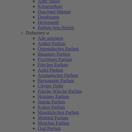
After Shave
Körperpflege
Duschgel Männer
Deodorants
Herrenseife
Parfum Sets Herren
Duftnoten
Alle anzeigen
Amber Parfum
Orientalisches Parfum
Blumiges Parfum
Fruchtiges Parfum
Frisches Parfum
Apfel Parfum
Aromatisches Parfum
Bergamotte Parfum
Chypre Düfte
Frische Wäsche Parfum
Holziges Parfum
Jasmin Parfum
Kokos Parfum
Maiglöckchen Parfum
Molekül Parfum
Moschus Parfum
Oud Parfum