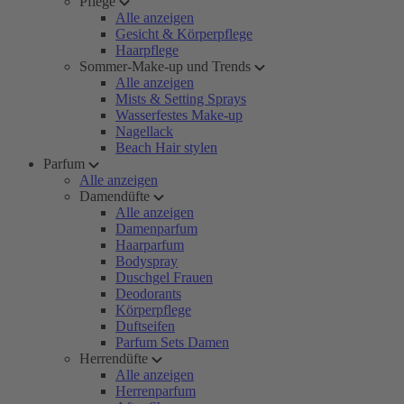
Pflege
Alle anzeigen
Gesicht & Körperpflege
Haarpflege
Sommer-Make-up und Trends
Alle anzeigen
Mists & Setting Sprays
Wasserfestes Make-up
Nagellack
Beach Hair stylen
Parfum
Alle anzeigen
Damendüfte
Alle anzeigen
Damenparfum
Haarparfum
Bodyspray
Duschgel Frauen
Deodorants
Körperpflege
Duftseifen
Parfum Sets Damen
Herrendüfte
Alle anzeigen
Herrenparfum