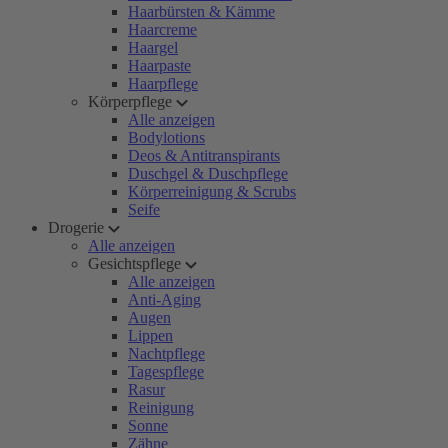
Haarbürsten & Kämme
Haarcreme
Haargel
Haarpaste
Haarpflege
Körperpflege
Alle anzeigen
Bodylotions
Deos & Antitranspirants
Duschgel & Duschpflege
Körperreinigung & Scrubs
Seife
Drogerie
Alle anzeigen
Gesichtspflege
Alle anzeigen
Anti-Aging
Augen
Lippen
Nachtpflege
Tagespflege
Rasur
Reinigung
Sonne
Zähne