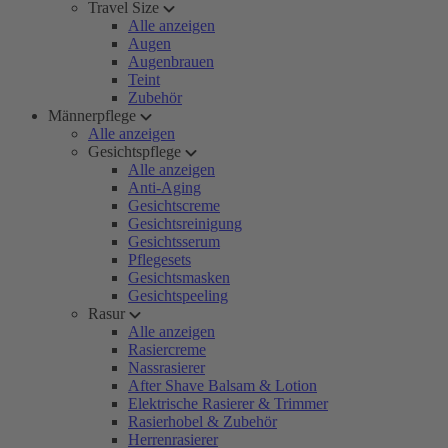
Travel Size
Alle anzeigen
Augen
Augenbrauen
Teint
Zubehör
Männerpflege
Alle anzeigen
Gesichtspflege
Alle anzeigen
Anti-Aging
Gesichtscreme
Gesichtsreinigung
Gesichtsserum
Pflegesets
Gesichtsmasken
Gesichtspeeling
Rasur
Alle anzeigen
Rasiercreme
Nassrasierer
After Shave Balsam & Lotion
Elektrische Rasierer & Trimmer
Rasierhobel & Zubehör
Herrenrasierer