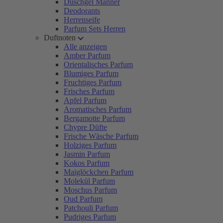
Duschgel Männer
Deodorants
Herrenseife
Parfum Sets Herren
Duftnoten
Alle anzeigen
Amber Parfum
Orientalisches Parfum
Blumiges Parfum
Fruchtiges Parfum
Frisches Parfum
Apfel Parfum
Aromatisches Parfum
Bergamotte Parfum
Chypre Düfte
Frische Wäsche Parfum
Holziges Parfum
Jasmin Parfum
Kokos Parfum
Maiglöckchen Parfum
Molekül Parfum
Moschus Parfum
Oud Parfum
Patchouli Parfum
Pudriges Parfum