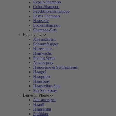
Repair-Shampoo
Color-Shampoo
Feuchtigkeitsshampoo
Festes Shampoo
Haarseife
Lockenshampoo
Shampoo-Sets
Haarstyling
Alle anzeigen
Schaumfestiger
Hitzeschutz
Haarwachs
Styling Spray
Ansatzspray
Haarcreme & Stylingcreme
Haargel
Haarpuder
Haarspray
Haarstyling-Sets
Sea Salt Spray
Leave-In Pflege
Alle anzeigen
Haaröl
Haarserum
Sprühkur