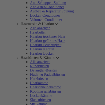
Anti-Schuppen-Spülung
Anti-Frizz-Conditioner
Aufbau & Reparatur Spülung
Locken-Conditioner
Volumen-Conditioner
Haarmaske & Haarkur
Alle anzeigen
Haarbutter
Haarkur trockenes Haar
Haarkur gefärbtes Haar
Haarkur Feuchtigkeit
Haarkur Keratin
Haarkur Locken
Haarbürsten & Kämme
Alle anzeigen
Rundbürsten
Detangler-Bürsten
Flach- & Paddelbürsten
Holzbürsten
Haarkämme
Haarschneidekämme
Kopfmassagebürsten
Lockenkämme
Skelettbürsten
Stielkämme