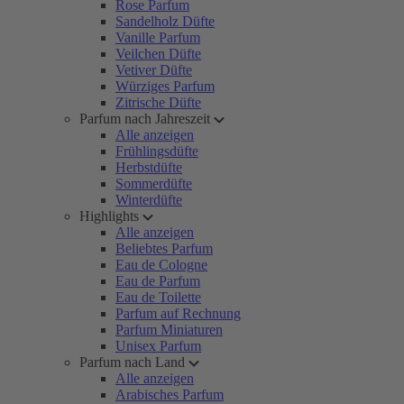
Rose Parfum
Sandelholz Düfte
Vanille Parfum
Veilchen Düfte
Vetiver Düfte
Würziges Parfum
Zitrische Düfte
Parfum nach Jahreszeit
Alle anzeigen
Frühlingsdüfte
Herbstdüfte
Sommerdüfte
Winterdüfte
Highlights
Alle anzeigen
Beliebtes Parfum
Eau de Cologne
Eau de Parfum
Eau de Toilette
Parfum auf Rechnung
Parfum Miniaturen
Unisex Parfum
Parfum nach Land
Alle anzeigen
Arabisches Parfum