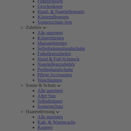
Fußpflegesets
Geschenksets
Hand- & Nagelpflegesets
Körperpflegesets
Sonnenschutz-Sets
Zubehör
Alle anzeigen
Körperbürsten
Massagebürsten
Selbstbräungshandschuhe
Fußpflegezubehör
Hand & Fuß-Schmuck
Nagelpflegezubehör
Peelinghandschuhe
Pflege Accessoires
Waschlappen
Sonne & Schutz
Alle anzeigen
After Sun
Selbstbräuner
Sonnenschutz
Haarentfernung
Alle anzeigen
Kalt- & Warmwachs
Rasierer