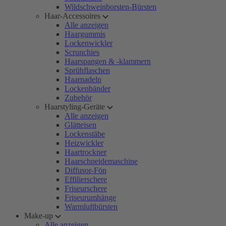
Wildschweinborsten-Bürsten
Haar-Accessoires
Alle anzeigen
Haargummis
Lockenwickler
Scrunchies
Haarspangen & -klammern
Sprühflaschen
Haarnadeln
Lockenbänder
Zubehör
Haarstyling-Geräte
Alle anzeigen
Glätteisen
Lockenstäbe
Heizwickler
Haartrockner
Haarschneidemaschine
Diffusor-Fön
Effilierschere
Friseurschere
Friseurumhänge
Warmluftbürsten
Make-up
Alle anzeigen