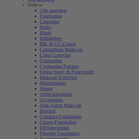
Teint
Alle anzeigen
Foundation
Concealer
Puder
Blush
Highlighter
BB- & CC-Cream
Camouflage Make-up
Color Corrector
Contouring
Contouring Paletten
Fixing Spray & Fixierpuder
Make-up Entferner
Mineralpuder
Primer
Abdeckprodukte
Accessoires
Anti-Aging Make-up
Bronzer
Compact-Foundation
Creme-Foundation
Effektprodukte
Flüssige Foundation
Kompaktpuder