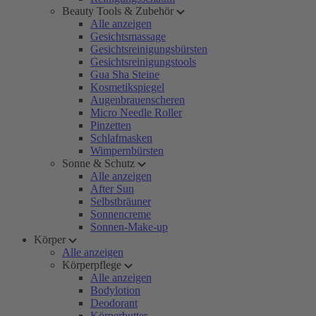
Beauty Tools & Zubehör
Alle anzeigen
Gesichtsmassage
Gesichtsreinigungsbürsten
Gesichtsreinigungstools
Gua Sha Steine
Kosmetikspiegel
Augenbrauenscheren
Micro Needle Roller
Pinzetten
Schlafmasken
Wimpernbürsten
Sonne & Schutz
Alle anzeigen
After Sun
Selbstbräuner
Sonnencreme
Sonnen-Make-up
Körper
Alle anzeigen
Körperpflege
Alle anzeigen
Bodylotion
Deodorant
Körperbutter