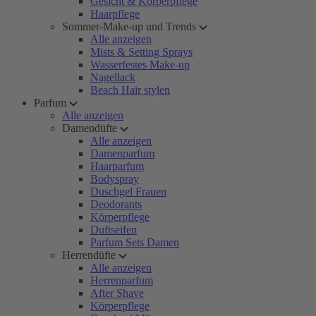
Gesicht & Körperpflege
Haarpflege
Sommer-Make-up und Trends
Alle anzeigen
Mists & Setting Sprays
Wasserfestes Make-up
Nagellack
Beach Hair stylen
Parfum
Alle anzeigen
Damendüfte
Alle anzeigen
Damenparfum
Haarparfum
Bodyspray
Duschgel Frauen
Deodorants
Körperpflege
Duftseifen
Parfum Sets Damen
Herrendüfte
Alle anzeigen
Herrenparfum
After Shave
Körperpflege