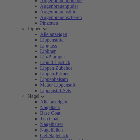
Augenbrauenpomade
Augenbrauenpuder
Augenbrauenstifte
Augenbrauenscheren
Pinzetten
Lippen
Alle anzeigen
Lippenstifte
Lipgloss
Lipliner
Lip-Plumper
Liquid Lipstick
Lippen Zubehör
Lippen-Primer
Lippenbalsam
Matter Lippenstift
Lippenstift-Sets
Nägel
Alle anzeigen
Nagellack
Base Coat
Top Coat
Nagelhärter
Nagelfeilen
Gel Nagellack