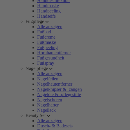
Handdesinfektion
Handmaske
Handpeeling
Handseife
Fußpflege
Alle anzeigen
Fußbad
Fußcreme
Fußmaske
Fußpeeling
Hornhautentferner
Fußgesundheit
Fußspray
Nagelpflege
Alle anzeigen
Nagelfeilen
Nagelhautentferner
Nagelknipser & -zangen
Nagelöle & -pflegestifte
Nagelscheren
Nagelhärter
Nagellack
Beauty Set
Alle anzeigen
Dusch- & Badesets