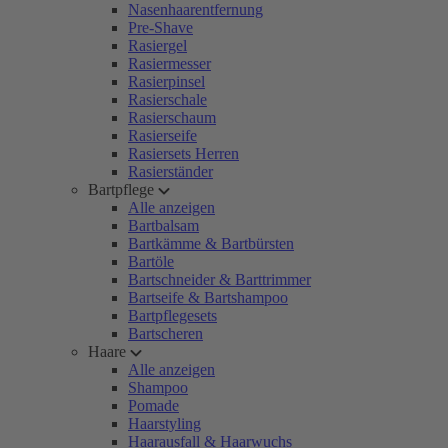
Nasenhaarentfernung
Pre-Shave
Rasiergel
Rasiermesser
Rasierpinsel
Rasierschale
Rasierschaum
Rasierseife
Rasiersets Herren
Rasierständer
Bartpflege
Alle anzeigen
Bartbalsam
Bartkämme & Bartbürsten
Bartöle
Bartschneider & Barttrimmer
Bartseife & Bartshampoo
Bartpflegesets
Bartscheren
Haare
Alle anzeigen
Shampoo
Pomade
Haarstyling
Haarausfall & Haarwuchs