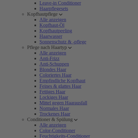
Leave-in Conditioner
Haarpflegesets
Kopfhautpflege
Alle anzeigen
Kopfhaut-Öl
Kopfhautpeeling
Haarwasser
Sonnenschutz & -pflege
Pflege nach Haartyp
Alle anzeigen
Anti-Frizz
Anti-Schuppen
Blondes Haar
Coloriertes Haar
Empfindliche Kopfhaut
Feines & glattes Haar
Fettiges Haar
Lockiges Haar
Mittel gegen Haarausfall
Normales Haar
Trockenes Haar
Conditioner & Spülung
Alle anzeigen
Color-Conditioner
Feuchtigkeits-Conditioner