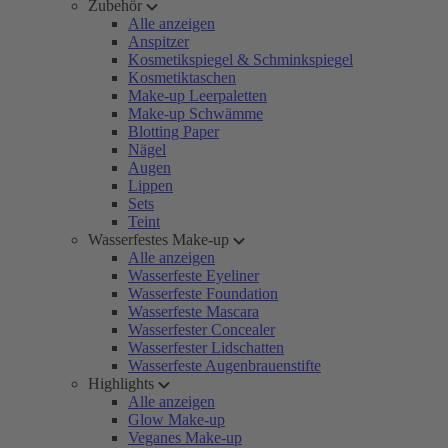
Zubehör
Alle anzeigen
Anspitzer
Kosmetikspiegel & Schminkspiegel
Kosmetiktaschen
Make-up Leerpaletten
Make-up Schwämme
Blotting Paper
Nägel
Augen
Lippen
Sets
Teint
Wasserfestes Make-up
Alle anzeigen
Wasserfeste Eyeliner
Wasserfeste Foundation
Wasserfeste Mascara
Wasserfester Concealer
Wasserfester Lidschatten
Wasserfeste Augenbrauenstifte
Highlights
Alle anzeigen
Glow Make-up
Veganes Make-up