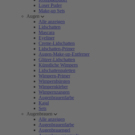
Loser Puder
Make-up Sets
Augen
Alle anzeigen
Lidschatten
Mascara
Eyeliner
Creme-Lidschatten
Lidschatten-Primer
Augen-Make-up-Entferner
Glitzer-Lidschatten
Künstliche Wimpern
Lidschattenpaletten
Wimpern-Primer
Wimpernbürsten
Wimpernkleber
Wimpernzangen
Augenbrauenfarbe
Kajal
Sets
Augenbrauen
Alle anzeigen
Augenbrauenfarbe
Augenbrauengel