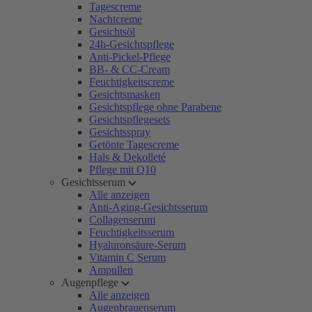
Tagescreme
Nachtcreme
Gesichtsöl
24h-Gesichtspflege
Anti-Pickel-Pflege
BB- & CC-Cream
Feuchtigkeitscreme
Gesichtsmasken
Gesichtspflege ohne Parabene
Gesichtspflegesets
Gesichtsspray
Getönte Tagescreme
Hals & Dekolleté
Pflege mit Q10
Gesichtsserum
Alle anzeigen
Anti-Aging-Gesichtsserum
Collagenserum
Feuchtigkeitsserum
Hyaluronsäure-Serum
Vitamin C Serum
Ampullen
Augenpflege
Alle anzeigen
Augenbrauenserum