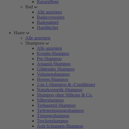
Rasurpflege
Bad
Alle anzeigen
Badaccessoires
Bademäntel
Handtücher
Haare
Alle anzeigen
Shampoos
Alle anzeigen
Keratin-Shampoo
Pre-Shampoo
Arganöl-Shampoo
Glättendes Shampoo
Volumenshampoo
Herren-Shampoo
2-in-1-Shampoo & -Conditioner
Naturkosmetik-Shampoo
Shampoo ohne Silikone & Co.
Silbershampoo
Teebaumöl-Shampoo
Tiefenreinigungsshampoo
Tönungsshampoo
Trockenshampoo
Anti-Schuppen-Shampoo