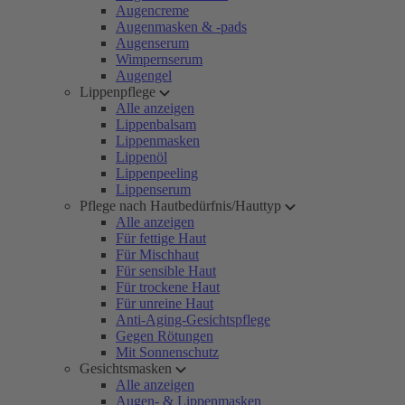
Augencreme
Augenmasken & -pads
Augenserum
Wimpernserum
Augengel
Lippenpflege
Alle anzeigen
Lippenbalsam
Lippenmasken
Lippenöl
Lippenpeeling
Lippenserum
Pflege nach Hautbedürfnis/Hauttyp
Alle anzeigen
Für fettige Haut
Für Mischhaut
Für sensible Haut
Für trockene Haut
Für unreine Haut
Anti-Aging-Gesichtspflege
Gegen Rötungen
Mit Sonnenschutz
Gesichtsmasken
Alle anzeigen
Augen- & Lippenmasken