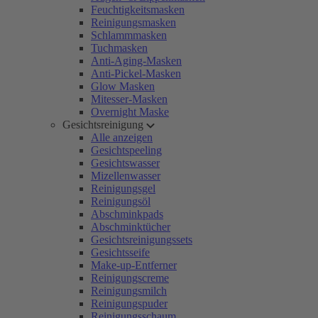
Feuchtigkeitsmasken
Reinigungsmasken
Schlammmasken
Tuchmasken
Anti-Aging-Masken
Anti-Pickel-Masken
Glow Masken
Mitesser-Masken
Overnight Maske
Gesichtsreinigung
Alle anzeigen
Gesichtspeeling
Gesichtswasser
Mizellenwasser
Reinigungsgel
Reinigungsöl
Abschminkpads
Abschminktücher
Gesichtsreinigungssets
Gesichtsseife
Make-up-Entferner
Reinigungscreme
Reinigungsmilch
Reinigungspuder
Reinigungsschaum