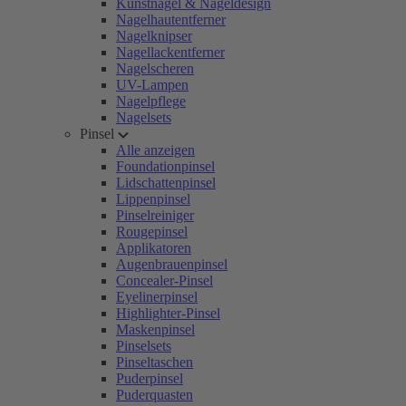
Kunstnägel & Nageldesign
Nagelhautentferner
Nagelknipser
Nagellackentferner
Nagelscheren
UV-Lampen
Nagelpflege
Nagelsets
Pinsel
Alle anzeigen
Foundationpinsel
Lidschattenpinsel
Lippenpinsel
Pinselreiniger
Rougepinsel
Applikatoren
Augenbrauenpinsel
Concealer-Pinsel
Eyelinerpinsel
Highlighter-Pinsel
Maskenpinsel
Pinselsets
Pinseltaschen
Puderpinsel
Puderquasten