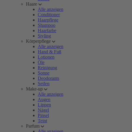
Haare
Alle anzeigen
Conditioner
Haarpflege
Shampoo
Haarfarbe
Styling
Körperpflege
Alle anzeigen
Hand & Fuß
Lotionen
Öle
Reinigung
Sonne
Deodorants
Seifen
Make-up
Alle anzeigen
Augen
Lippen
Nägel
Pinsel
Teint
Parfum
Alle anzeigen