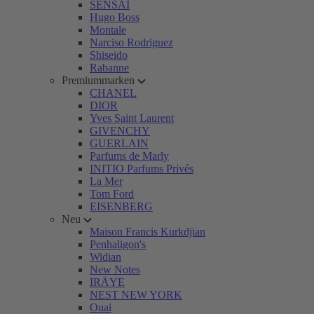
SENSAI
Hugo Boss
Montale
Narciso Rodriguez
Shiseido
Rabanne
Premiummarken
CHANEL
DIOR
Yves Saint Laurent
GIVENCHY
GUERLAIN
Parfums de Marly
INITIO Parfums Privés
La Mer
Tom Ford
EISENBERG
Neu
Maison Francis Kurkdjian
Penhaligon's
Widian
New Notes
IRÄYE
NEST NEW YORK
Ouai