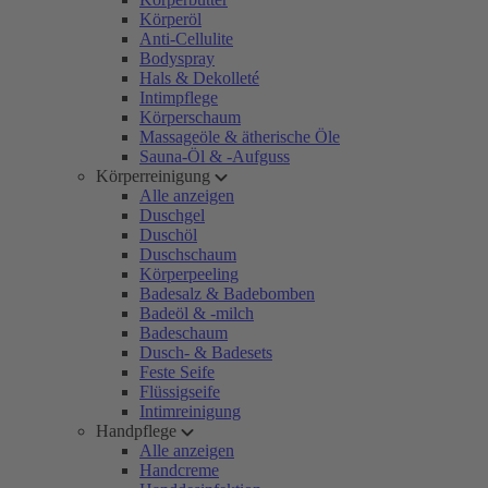
Körperöl
Anti-Cellulite
Bodyspray
Hals & Dekolleté
Intimpflege
Körperschaum
Massageöle & ätherische Öle
Sauna-Öl & -Aufguss
Körperreinigung
Alle anzeigen
Duschgel
Duschöl
Duschschaum
Körperpeeling
Badesalz & Badebomben
Badeöl & -milch
Badeschaum
Dusch- & Badesets
Feste Seife
Flüssigseife
Intimreinigung
Handpflege
Alle anzeigen
Handcreme