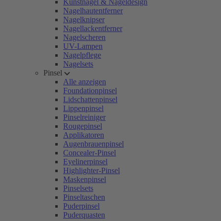
Kunstnägel & Nageldesign
Nagelhautentferner
Nagelknipser
Nagellackentferner
Nagelscheren
UV-Lampen
Nagelpflege
Nagelsets
Pinsel
Alle anzeigen
Foundationpinsel
Lidschattenpinsel
Lippenpinsel
Pinselreiniger
Rougepinsel
Applikatoren
Augenbrauenpinsel
Concealer-Pinsel
Eyelinerpinsel
Highlighter-Pinsel
Maskenpinsel
Pinselsets
Pinseltaschen
Puderpinsel
Puderquasten