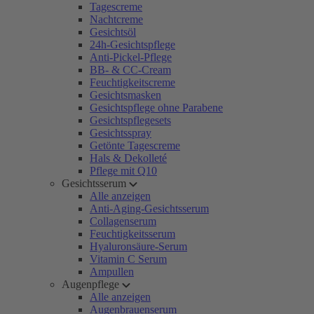
Tagescreme
Nachtcreme
Gesichtsöl
24h-Gesichtspflege
Anti-Pickel-Pflege
BB- & CC-Cream
Feuchtigkeitscreme
Gesichtsmasken
Gesichtspflege ohne Parabene
Gesichtspflegesets
Gesichtsspray
Getönte Tagescreme
Hals & Dekolleté
Pflege mit Q10
Gesichtsserum
Alle anzeigen
Anti-Aging-Gesichtsserum
Collagenserum
Feuchtigkeitsserum
Hyaluronsäure-Serum
Vitamin C Serum
Ampullen
Augenpflege
Alle anzeigen
Augenbrauenserum