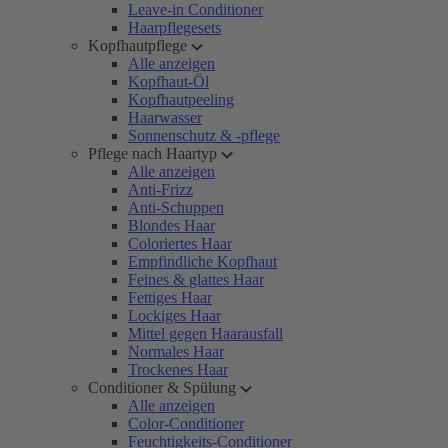
Leave-in Conditioner
Haarpflegesets
Kopfhautpflege
Alle anzeigen
Kopfhaut-Öl
Kopfhautpeeling
Haarwasser
Sonnenschutz & -pflege
Pflege nach Haartyp
Alle anzeigen
Anti-Frizz
Anti-Schuppen
Blondes Haar
Coloriertes Haar
Empfindliche Kopfhaut
Feines & glattes Haar
Fettiges Haar
Lockiges Haar
Mittel gegen Haarausfall
Normales Haar
Trockenes Haar
Conditioner & Spülung
Alle anzeigen
Color-Conditioner
Feuchtigkeits-Conditioner