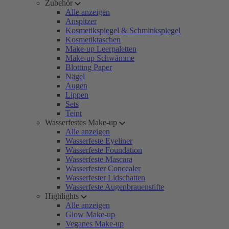
Zubehör
Alle anzeigen
Anspitzer
Kosmetikspiegel & Schminkspiegel
Kosmetiktaschen
Make-up Leerpaletten
Make-up Schwämme
Blotting Paper
Nägel
Augen
Lippen
Sets
Teint
Wasserfestes Make-up
Alle anzeigen
Wasserfeste Eyeliner
Wasserfeste Foundation
Wasserfeste Mascara
Wasserfester Concealer
Wasserfester Lidschatten
Wasserfeste Augenbrauenstifte
Highlights
Alle anzeigen
Glow Make-up
Veganes Make-up