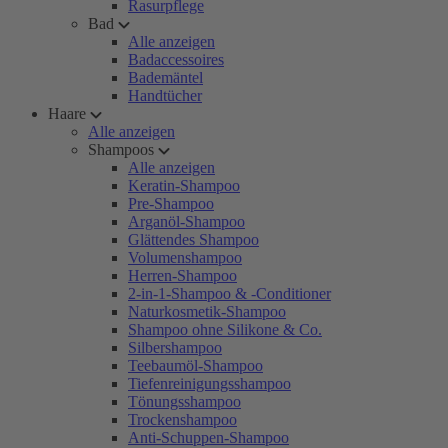
Rasurpflege
Bad
Alle anzeigen
Badaccessoires
Bademäntel
Handtücher
Haare
Alle anzeigen
Shampoos
Alle anzeigen
Keratin-Shampoo
Pre-Shampoo
Arganöl-Shampoo
Glättendes Shampoo
Volumenshampoo
Herren-Shampoo
2-in-1-Shampoo & -Conditioner
Naturkosmetik-Shampoo
Shampoo ohne Silikone & Co.
Silbershampoo
Teebaumöl-Shampoo
Tiefenreinigungsshampoo
Tönungsshampoo
Trockenshampoo
Anti-Schuppen-Shampoo