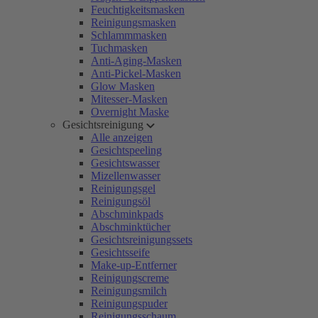
Feuchtigkeitsmasken
Reinigungsmasken
Schlammmasken
Tuchmasken
Anti-Aging-Masken
Anti-Pickel-Masken
Glow Masken
Mitesser-Masken
Overnight Maske
Gesichtsreinigung
Alle anzeigen
Gesichtspeeling
Gesichtswasser
Mizellenwasser
Reinigungsgel
Reinigungsöl
Abschminkpads
Abschminktücher
Gesichtsreinigungssets
Gesichtsseife
Make-up-Entferner
Reinigungscreme
Reinigungsmilch
Reinigungspuder
Reinigungsschaum