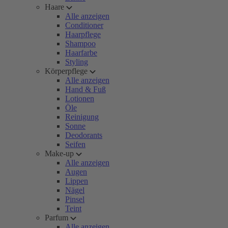
Haare
Alle anzeigen
Conditioner
Haarpflege
Shampoo
Haarfarbe
Styling
Körperpflege
Alle anzeigen
Hand & Fuß
Lotionen
Öle
Reinigung
Sonne
Deodorants
Seifen
Make-up
Alle anzeigen
Augen
Lippen
Nägel
Pinsel
Teint
Parfum
Alle anzeigen