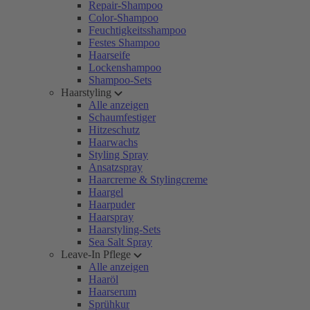
Repair-Shampoo
Color-Shampoo
Feuchtigkeitsshampoo
Festes Shampoo
Haarseife
Lockenshampoo
Shampoo-Sets
Haarstyling
Alle anzeigen
Schaumfestiger
Hitzeschutz
Haarwachs
Styling Spray
Ansatzspray
Haarcreme & Stylingcreme
Haargel
Haarpuder
Haarspray
Haarstyling-Sets
Sea Salt Spray
Leave-In Pflege
Alle anzeigen
Haaröl
Haarserum
Sprühkur