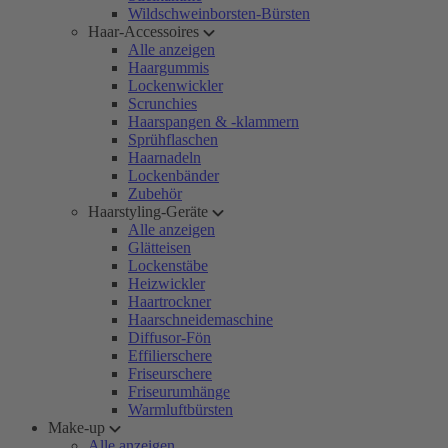
Wildschweinborsten-Bürsten
Haar-Accessoires
Alle anzeigen
Haargummis
Lockenwickler
Scrunchies
Haarspangen & -klammern
Sprühflaschen
Haarnadeln
Lockenbänder
Zubehör
Haarstyling-Geräte
Alle anzeigen
Glätteisen
Lockenstäbe
Heizwickler
Haartrockner
Haarschneidemaschine
Diffusor-Fön
Effilierschere
Friseurschere
Friseurumhänge
Warmluftbürsten
Make-up
Alle anzeigen