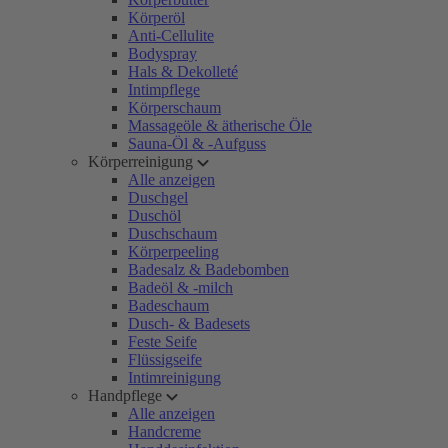
Körperöl
Anti-Cellulite
Bodyspray
Hals & Dekolleté
Intimpflege
Körperschaum
Massageöle & ätherische Öle
Sauna-Öl & -Aufguss
Körperreinigung
Alle anzeigen
Duschgel
Duschöl
Duschschaum
Körperpeeling
Badesalz & Badebomben
Badeöl & -milch
Badeschaum
Dusch- & Badesets
Feste Seife
Flüssigseife
Intimreinigung
Handpflege
Alle anzeigen
Handcreme