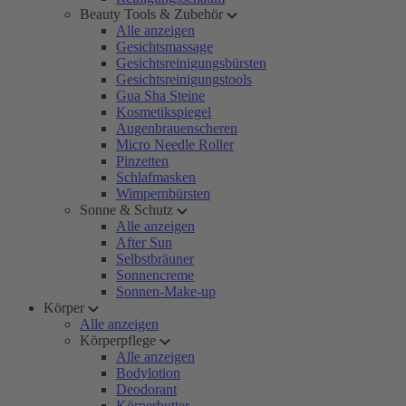
Beauty Tools & Zubehör
Alle anzeigen
Gesichtsmassage
Gesichtsreinigungsbürsten
Gesichtsreinigungstools
Gua Sha Steine
Kosmetikspiegel
Augenbrauenscheren
Micro Needle Roller
Pinzetten
Schlafmasken
Wimpernbürsten
Sonne & Schutz
Alle anzeigen
After Sun
Selbstbräuner
Sonnencreme
Sonnen-Make-up
Körper
Alle anzeigen
Körperpflege
Alle anzeigen
Bodylotion
Deodorant
Körperbutter