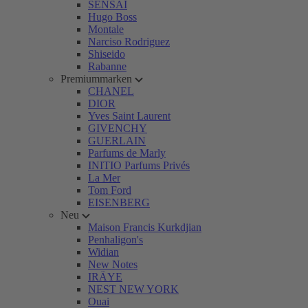
SENSAI
Hugo Boss
Montale
Narciso Rodriguez
Shiseido
Rabanne
Premiummarken
CHANEL
DIOR
Yves Saint Laurent
GIVENCHY
GUERLAIN
Parfums de Marly
INITIO Parfums Privés
La Mer
Tom Ford
EISENBERG
Neu
Maison Francis Kurkdjian
Penhaligon's
Widian
New Notes
IRÄYE
NEST NEW YORK
Ouai