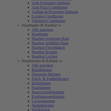
Anti-Schuppen-Spülung
Anti-Frizz-Conditioner
Aufbau & Reparatur Spülung
Locken-Conditioner
Volumen-Conditioner
Haarmaske & Haarkur
Alle anzeigen
Haarbutter
Haarkur trockenes Haar
Haarkur gefärbtes Haar
Haarkur Feuchtigkeit
Haarkur Keratin
Haarkur Locken
Haarbürsten & Kämme
Alle anzeigen
Rundbürsten
Detangler-Bürsten
Flach- & Paddelbürsten
Holzbürsten
Haarkämme
Haarschneidekämme
Kopfmassagebürsten
Lockenkämme
Skelettbürsten
Stielkämme