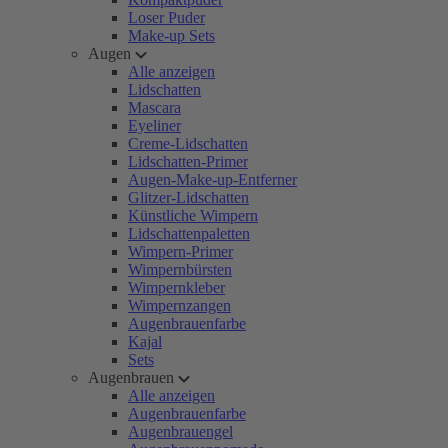
Loser Puder
Make-up Sets
Augen
Alle anzeigen
Lidschatten
Mascara
Eyeliner
Creme-Lidschatten
Lidschatten-Primer
Augen-Make-up-Entferner
Glitzer-Lidschatten
Künstliche Wimpern
Lidschattenpaletten
Wimpern-Primer
Wimpernbürsten
Wimpernkleber
Wimpernzangen
Augenbrauenfarbe
Kajal
Sets
Augenbrauen
Alle anzeigen
Augenbrauenfarbe
Augenbrauengel