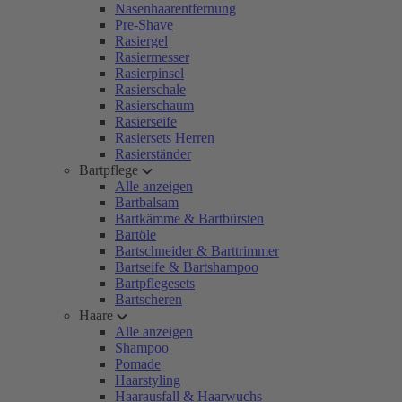
Nasenhaarentfernung
Pre-Shave
Rasiergel
Rasiermesser
Rasierpinsel
Rasierschale
Rasierschaum
Rasierseife
Rasiersets Herren
Rasierständer
Bartpflege
Alle anzeigen
Bartbalsam
Bartkämme & Bartbürsten
Bartöle
Bartschneider & Barttrimmer
Bartseife & Bartshampoo
Bartpflegesets
Bartscheren
Haare
Alle anzeigen
Shampoo
Pomade
Haarstyling
Haarausfall & Haarwuchs