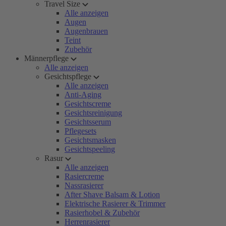
Travel Size
Alle anzeigen
Augen
Augenbrauen
Teint
Zubehör
Männerpflege
Alle anzeigen
Gesichtspflege
Alle anzeigen
Anti-Aging
Gesichtscreme
Gesichtsreinigung
Gesichtsserum
Pflegesets
Gesichtsmasken
Gesichtspeeling
Rasur
Alle anzeigen
Rasiercreme
Nassrasierer
After Shave Balsam & Lotion
Elektrische Rasierer & Trimmer
Rasierhobel & Zubehör
Herrenrasierer