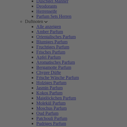
Duschgel Männer
Deodorants
Herrenseife
Parfum Sets Herren
Duftnoten
Alle anzeigen
Amber Parfum
Orientalisches Parfum
Blumiges Parfum
Fruchtiges Parfum
Frisches Parfum
Apfel Parfum
Aromatisches Parfum
Bergamotte Parfum
Chypre Düfte
Frische Wäsche Parfum
Holziges Parfum
Jasmin Parfum
Kokos Parfum
Maiglöckchen Parfum
Molekül Parfum
Moschus Parfum
Oud Parfum
Patchouli Parfum
Pudriges Parfum