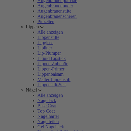
Augenbrauenpomade
Augenbrauenpuder
Augenbrauenstifte
Augenbrauenscheren
Pinzetten
Lippen
Alle anzeigen
Lippenstifte
Lipgloss
Lipliner
Lip-Plumper
Liquid Lipstick
Lippen Zubehör
Lippen-Primer
Lippenbalsam
Matter Lippenstift
Lippenstift-Sets
Nägel
Alle anzeigen
Nagellack
Base Coat
Top Coat
Nagelhärter
Nagelfeilen
Gel Nagellack