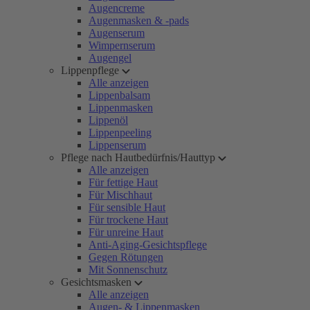
Augencreme
Augenmasken & -pads
Augenserum
Wimpernserum
Augengel
Lippenpflege
Alle anzeigen
Lippenbalsam
Lippenmasken
Lippenöl
Lippenpeeling
Lippenserum
Pflege nach Hautbedürfnis/Hauttyp
Alle anzeigen
Für fettige Haut
Für Mischhaut
Für sensible Haut
Für trockene Haut
Für unreine Haut
Anti-Aging-Gesichtspflege
Gegen Rötungen
Mit Sonnenschutz
Gesichtsmasken
Alle anzeigen
Augen- & Lippenmasken