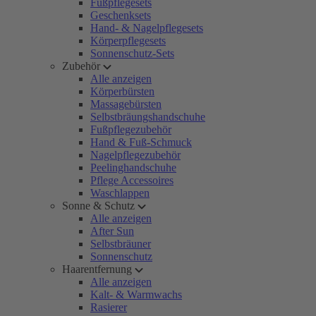
Fußpflegesets
Geschenksets
Hand- & Nagelpflegesets
Körperpflegesets
Sonnenschutz-Sets
Zubehör
Alle anzeigen
Körperbürsten
Massagebürsten
Selbstbräungshandschuhe
Fußpflegezubehör
Hand & Fuß-Schmuck
Nagelpflegezubehör
Peelinghandschuhe
Pflege Accessoires
Waschlappen
Sonne & Schutz
Alle anzeigen
After Sun
Selbstbräuner
Sonnenschutz
Haarentfernung
Alle anzeigen
Kalt- & Warmwachs
Rasierer