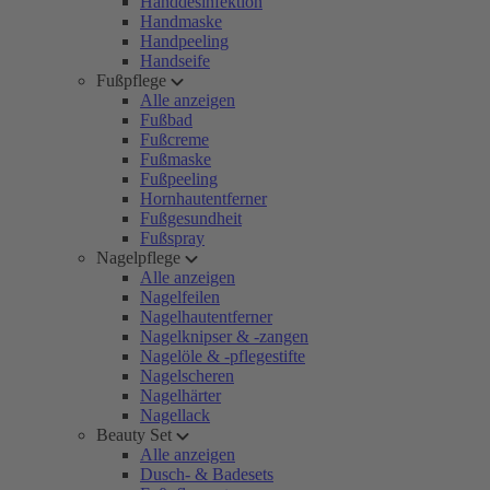
Handdesinfektion
Handmaske
Handpeeling
Handseife
Fußpflege
Alle anzeigen
Fußbad
Fußcreme
Fußmaske
Fußpeeling
Hornhautentferner
Fußgesundheit
Fußspray
Nagelpflege
Alle anzeigen
Nagelfeilen
Nagelhautentferner
Nagelknipser & -zangen
Nagelöle & -pflegestifte
Nagelscheren
Nagelhärter
Nagellack
Beauty Set
Alle anzeigen
Dusch- & Badesets