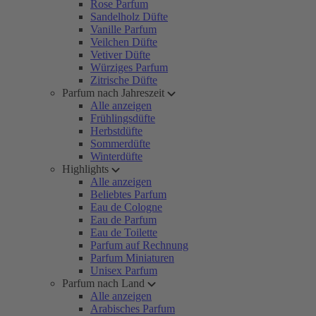
Rose Parfum
Sandelholz Düfte
Vanille Parfum
Veilchen Düfte
Vetiver Düfte
Würziges Parfum
Zitrische Düfte
Parfum nach Jahreszeit
Alle anzeigen
Frühlingsdüfte
Herbstdüfte
Sommerdüfte
Winterdüfte
Highlights
Alle anzeigen
Beliebtes Parfum
Eau de Cologne
Eau de Parfum
Eau de Toilette
Parfum auf Rechnung
Parfum Miniaturen
Unisex Parfum
Parfum nach Land
Alle anzeigen
Arabisches Parfum