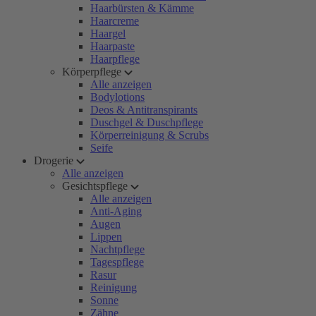
Haarbürsten & Kämme
Haarcreme
Haargel
Haarpaste
Haarpflege
Körperpflege
Alle anzeigen
Bodylotions
Deos & Antitranspirants
Duschgel & Duschpflege
Körperreinigung & Scrubs
Seife
Drogerie
Alle anzeigen
Gesichtspflege
Alle anzeigen
Anti-Aging
Augen
Lippen
Nachtpflege
Tagespflege
Rasur
Reinigung
Sonne
Zähne