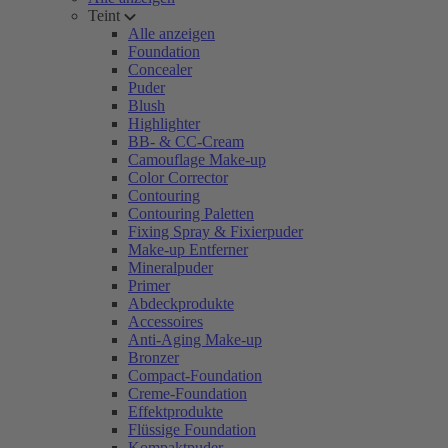
Teint
Alle anzeigen
Foundation
Concealer
Puder
Blush
Highlighter
BB- & CC-Cream
Camouflage Make-up
Color Corrector
Contouring
Contouring Paletten
Fixing Spray & Fixierpuder
Make-up Entferner
Mineralpuder
Primer
Abdeckprodukte
Accessoires
Anti-Aging Make-up
Bronzer
Compact-Foundation
Creme-Foundation
Effektprodukte
Flüssige Foundation
Kompaktpuder