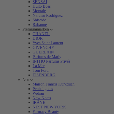
SENSAI
Hugo Boss
Montale
Narciso Rodriguez
Shiseido
Rabanne
Premiummarken
CHANEL
DIOR
Yves Saint Laurent
GIVENCHY
GUERLAIN
Parfums de Marly
INITIO Parfums Privés
La Mer
Tom Ford
EISENBERG
Neu
Maison Francis Kurkdjian
Penhaligon's
Widian
New Notes
IRÄYE
NEST NEW YORK
Farmacy Beauty