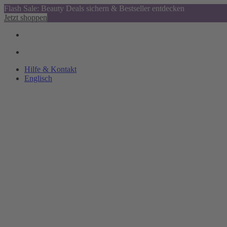
Flash Sale: Beauty Deals sichern & Bestseller entdecken
Jetzt shoppen
Hilfe & Kontakt
Englisch