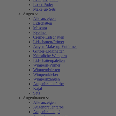
Loser Puder
Make-up Sets
Augen
Alle anzeigen
Lidschatten
Mascara
Eyeliner
Creme-Lidschatten
Lidschatten-Primer
Augen-Make-up-Entferner
Glitzer-Lidschatten
Künstliche Wimpern
Lidschattenpaletten
Wimpern-Primer
Wimpernbürsten
Wimpernkleber
Wimpernzangen
Augenbrauenfarbe
Kajal
Sets
Augenbrauen
Alle anzeigen
Augenbrauenfarbe
Augenbrauengel