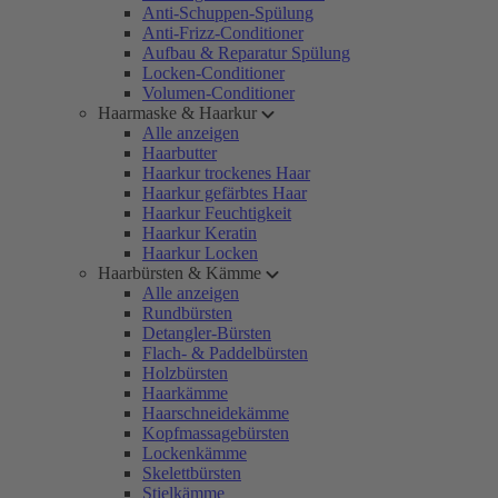
Anti-Schuppen-Spülung
Anti-Frizz-Conditioner
Aufbau & Reparatur Spülung
Locken-Conditioner
Volumen-Conditioner
Haarmaske & Haarkur
Alle anzeigen
Haarbutter
Haarkur trockenes Haar
Haarkur gefärbtes Haar
Haarkur Feuchtigkeit
Haarkur Keratin
Haarkur Locken
Haarbürsten & Kämme
Alle anzeigen
Rundbürsten
Detangler-Bürsten
Flach- & Paddelbürsten
Holzbürsten
Haarkämme
Haarschneidekämme
Kopfmassagebürsten
Lockenkämme
Skelettbürsten
Stielkämme