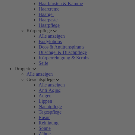
Haarbürsten & Kämme
Haarcreme
Haargel
Haarpaste
Haarpflege
Körperpflege
Alle anzeigen
Bodylotions
Deos & Antitranspirants
Duschgel & Duschpflege
Körperreinigung & Scrubs
Seife
Drogerie
Alle anzeigen
Gesichtspflege
Alle anzeigen
Anti-Aging
Augen
Lippen
Nachtpflege
Tagespflege
Rasur
Reinigung
Sonne
Zähne