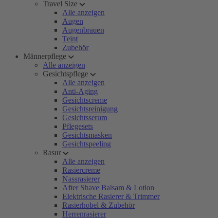
Travel Size
Alle anzeigen
Augen
Augenbrauen
Teint
Zubehör
Männerpflege
Alle anzeigen
Gesichtspflege
Alle anzeigen
Anti-Aging
Gesichtscreme
Gesichtsreinigung
Gesichtsserum
Pflegesets
Gesichtsmasken
Gesichtspeeling
Rasur
Alle anzeigen
Rasiercreme
Nassrasierer
After Shave Balsam & Lotion
Elektrische Rasierer & Trimmer
Rasierhobel & Zubehör
Herrenrasierer