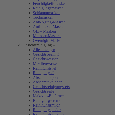
Feuchtigkeitsmasken
Reinigungsmasken
Schlammmasken
Tuchmasken
Anti-Aging-Masken
Anti-Pickel-Masken
Glow Masken
Mitesser-Masken
Overnight Maske
Gesichtsreinigung
Alle anzeigen
Gesichtspeeling
Gesichtswasser
Mizellenwasser
Reinigungsgel
Reinigungsöl
Abschminkpads
Abschminktücher
Gesichtsreinigungssets
Gesichtsseife
Make-up-Entferner
Reinigungscreme
Reinigungsmilch
Reinigungspuder
Reinigungsschaum