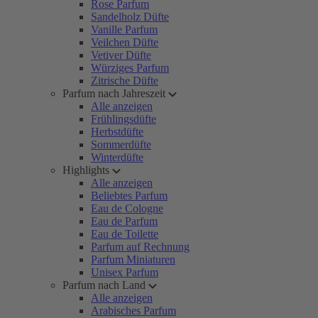
Rose Parfum
Sandelholz Düfte
Vanille Parfum
Veilchen Düfte
Vetiver Düfte
Würziges Parfum
Zitrische Düfte
Parfum nach Jahreszeit
Alle anzeigen
Frühlingsdüfte
Herbstdüfte
Sommerdüfte
Winterdüfte
Highlights
Alle anzeigen
Beliebtes Parfum
Eau de Cologne
Eau de Parfum
Eau de Toilette
Parfum auf Rechnung
Parfum Miniaturen
Unisex Parfum
Parfum nach Land
Alle anzeigen
Arabisches Parfum