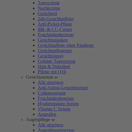
Tagescreme
Nachtcreme
Gesichtsöl
24h-Gesichtspflege
Anti-Pickel-Pflege
BB- & CC-Cream
Feuchtigkeitscreme
Gesichtsmasken
Gesichtspflege ohne Parabene
Gesichtspflegesets
Gesichtsspray
Getönte Tagescreme
Hals & Dekolleté
Pflege mit Q10
Gesichtsserum
Alle anzeigen
Anti-Aging-Gesichtsserum
Collagenserum
Feuchtigkeitsserum
Hyaluronsäure-Serum
Vitamin C Serum
Ampullen
Augenpflege
Alle anzeigen
Augenbrauenserum