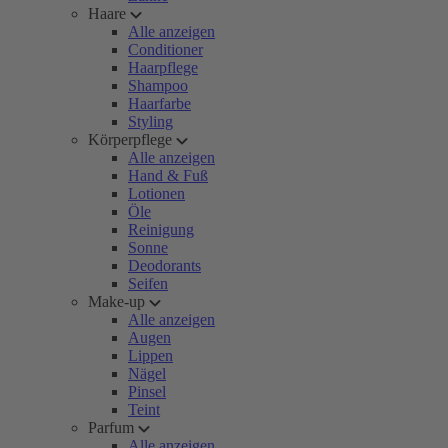
Haare
Alle anzeigen
Conditioner
Haarpflege
Shampoo
Haarfarbe
Styling
Körperpflege
Alle anzeigen
Hand & Fuß
Lotionen
Öle
Reinigung
Sonne
Deodorants
Seifen
Make-up
Alle anzeigen
Augen
Lippen
Nägel
Pinsel
Teint
Parfum
Alle anzeigen