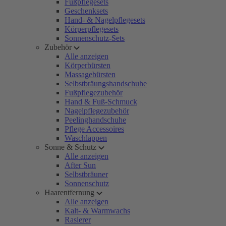
Fußpflegesets
Geschenksets
Hand- & Nagelpflegesets
Körperpflegesets
Sonnenschutz-Sets
Zubehör
Alle anzeigen
Körperbürsten
Massagebürsten
Selbstbräungshandschuhe
Fußpflegezubehör
Hand & Fuß-Schmuck
Nagelpflegezubehör
Peelinghandschuhe
Pflege Accessoires
Waschlappen
Sonne & Schutz
Alle anzeigen
After Sun
Selbstbräuner
Sonnenschutz
Haarentfernung
Alle anzeigen
Kalt- & Warmwachs
Rasierer