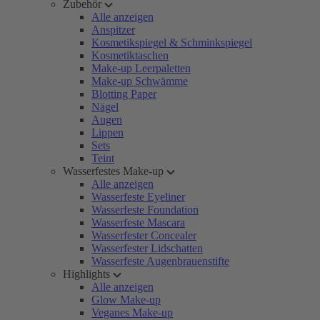
Zubehör
Alle anzeigen
Anspitzer
Kosmetikspiegel & Schminkspiegel
Kosmetiktaschen
Make-up Leerpaletten
Make-up Schwämme
Blotting Paper
Nägel
Augen
Lippen
Sets
Teint
Wasserfestes Make-up
Alle anzeigen
Wasserfeste Eyeliner
Wasserfeste Foundation
Wasserfeste Mascara
Wasserfester Concealer
Wasserfester Lidschatten
Wasserfeste Augenbrauenstifte
Highlights
Alle anzeigen
Glow Make-up
Veganes Make-up