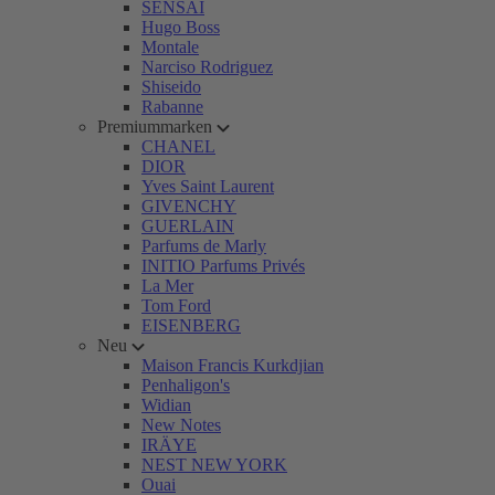
SENSAI
Hugo Boss
Montale
Narciso Rodriguez
Shiseido
Rabanne
Premiummarken
CHANEL
DIOR
Yves Saint Laurent
GIVENCHY
GUERLAIN
Parfums de Marly
INITIO Parfums Privés
La Mer
Tom Ford
EISENBERG
Neu
Maison Francis Kurkdjian
Penhaligon's
Widian
New Notes
IRÄYE
NEST NEW YORK
Ouai