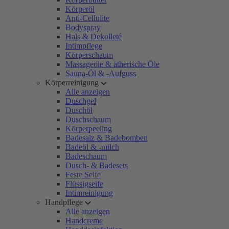
Körperöl
Anti-Cellulite
Bodyspray
Hals & Dekolleté
Intimpflege
Körperschaum
Massageöle & ätherische Öle
Sauna-Öl & -Aufguss
Körperreinigung
Alle anzeigen
Duschgel
Duschöl
Duschschaum
Körperpeeling
Badesalz & Badebomben
Badeöl & -milch
Badeschaum
Dusch- & Badesets
Feste Seife
Flüssigseife
Intimreinigung
Handpflege
Alle anzeigen
Handcreme