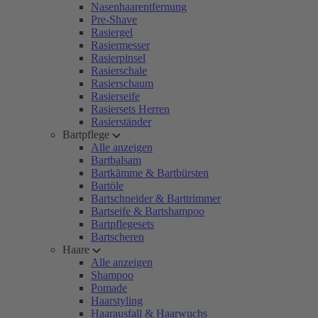
Nasenhaarentfernung
Pre-Shave
Rasiergel
Rasiermesser
Rasierpinsel
Rasierschale
Rasierschaum
Rasierseife
Rasiersets Herren
Rasierständer
Bartpflege
Alle anzeigen
Bartbalsam
Bartkämme & Bartbürsten
Bartöle
Bartschneider & Barttrimmer
Bartseife & Bartshampoo
Bartpflegesets
Bartscheren
Haare
Alle anzeigen
Shampoo
Pomade
Haarstyling
Haarausfall & Haarwuchs