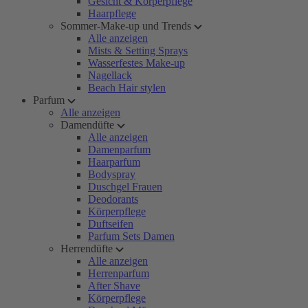
Gesicht & Körperpflege
Haarpflege
Sommer-Make-up und Trends
Alle anzeigen
Mists & Setting Sprays
Wasserfestes Make-up
Nagellack
Beach Hair stylen
Parfum
Alle anzeigen
Damendüfte
Alle anzeigen
Damenparfum
Haarparfum
Bodyspray
Duschgel Frauen
Deodorants
Körperpflege
Duftseifen
Parfum Sets Damen
Herrendüfte
Alle anzeigen
Herrenparfum
After Shave
Körperpflege