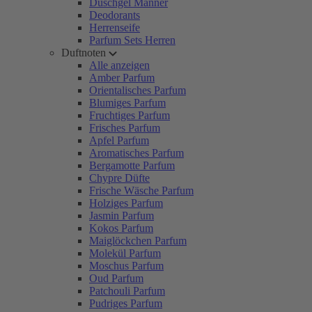
Duschgel Männer
Deodorants
Herrenseife
Parfum Sets Herren
Duftnoten
Alle anzeigen
Amber Parfum
Orientalisches Parfum
Blumiges Parfum
Fruchtiges Parfum
Frisches Parfum
Apfel Parfum
Aromatisches Parfum
Bergamotte Parfum
Chypre Düfte
Frische Wäsche Parfum
Holziges Parfum
Jasmin Parfum
Kokos Parfum
Maiglöckchen Parfum
Molekül Parfum
Moschus Parfum
Oud Parfum
Patchouli Parfum
Pudriges Parfum