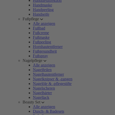
Handdesinfektion
Handmaske
Handpeeling
Handseife
Fußpflege
Alle anzeigen
Fußbad
Fußcreme
Fußmaske
Fußpeeling
Hornhautentferner
Fußgesundheit
Fußspray
Nagelpflege
Alle anzeigen
Nagelfeilen
Nagelhautentferner
Nagelknipser & -zangen
Nagelöle & -pflegestifte
Nagelscheren
Nagelhärter
Nagellack
Beauty Set
Alle anzeigen
Dusch- & Badesets