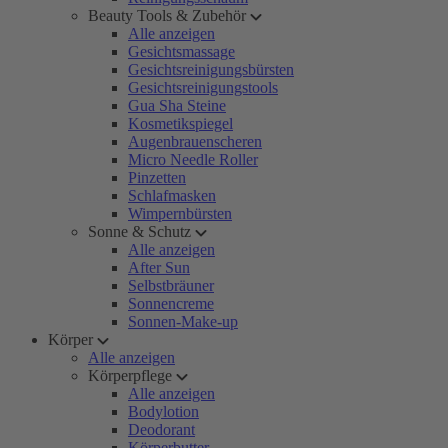
Beauty Tools & Zubehör
Alle anzeigen
Gesichtsmassage
Gesichtsreinigungsbürsten
Gesichtsreinigungstools
Gua Sha Steine
Kosmetikspiegel
Augenbrauenscheren
Micro Needle Roller
Pinzetten
Schlafmasken
Wimpernbürsten
Sonne & Schutz
Alle anzeigen
After Sun
Selbstbräuner
Sonnencreme
Sonnen-Make-up
Körper
Alle anzeigen
Körperpflege
Alle anzeigen
Bodylotion
Deodorant
Körperbutter