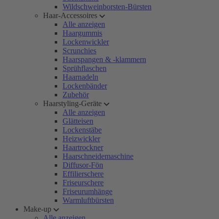
Wildschweinborsten-Bürsten
Haar-Accessoires
Alle anzeigen
Haargummis
Lockenwickler
Scrunchies
Haarspangen & -klammern
Sprühflaschen
Haarnadeln
Lockenbänder
Zubehör
Haarstyling-Geräte
Alle anzeigen
Glätteisen
Lockenstäbe
Heizwickler
Haartrockner
Haarschneidemaschine
Diffusor-Fön
Effilierschere
Friseurschere
Friseurumhänge
Warmluftbürsten
Make-up
Alle anzeigen