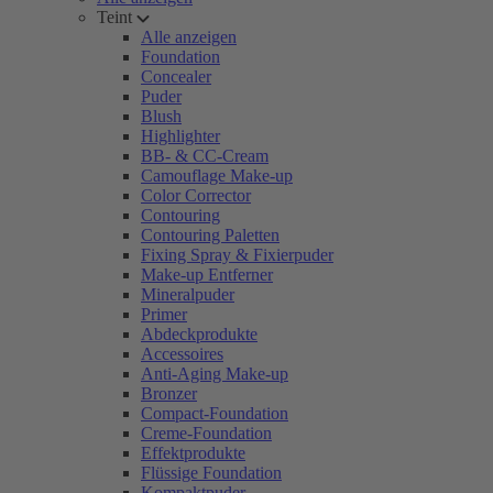
Teint
Alle anzeigen
Foundation
Concealer
Puder
Blush
Highlighter
BB- & CC-Cream
Camouflage Make-up
Color Corrector
Contouring
Contouring Paletten
Fixing Spray & Fixierpuder
Make-up Entferner
Mineralpuder
Primer
Abdeckprodukte
Accessoires
Anti-Aging Make-up
Bronzer
Compact-Foundation
Creme-Foundation
Effektprodukte
Flüssige Foundation
Kompaktpuder