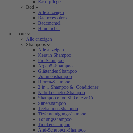
Rasurpflege
Bad
Alle anzeigen
Badaccessoires
Bademäntel
Handtücher
Haare
Alle anzeigen
Shampoos
Alle anzeigen
Keratin-Shampoo
Pre-Shampoo
Arganöl-Shampoo
Glättendes Shampoo
Volumenshampoo
Herren-Shampoo
2-in-1-Shampoo & -Conditioner
Naturkosmetik-Shampoo
Shampoo ohne Silikone & Co.
Silbershampoo
Teebaumöl-Shampoo
Tiefenreinigungsshampoo
Tönungsshampoo
Trockenshampoo
Anti-Schuppen-Shampoo