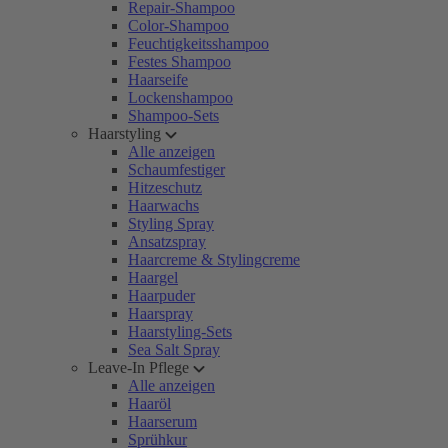
Repair-Shampoo
Color-Shampoo
Feuchtigkeitsshampoo
Festes Shampoo
Haarseife
Lockenshampoo
Shampoo-Sets
Haarstyling
Alle anzeigen
Schaumfestiger
Hitzeschutz
Haarwachs
Styling Spray
Ansatzspray
Haarcreme & Stylingcreme
Haargel
Haarpuder
Haarspray
Haarstyling-Sets
Sea Salt Spray
Leave-In Pflege
Alle anzeigen
Haaröl
Haarserum
Sprühkur