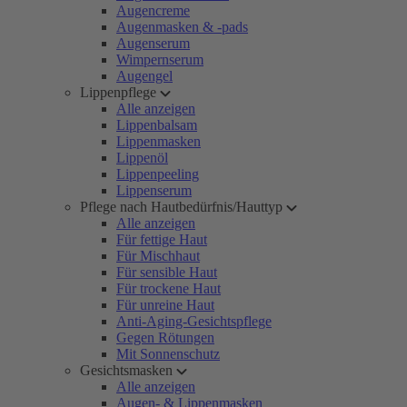
Augencreme
Augenmasken & -pads
Augenserum
Wimpernserum
Augengel
Lippenpflege
Alle anzeigen
Lippenbalsam
Lippenmasken
Lippenöl
Lippenpeeling
Lippenserum
Pflege nach Hautbedürfnis/Hauttyp
Alle anzeigen
Für fettige Haut
Für Mischhaut
Für sensible Haut
Für trockene Haut
Für unreine Haut
Anti-Aging-Gesichtspflege
Gegen Rötungen
Mit Sonnenschutz
Gesichtsmasken
Alle anzeigen
Augen- & Lippenmasken