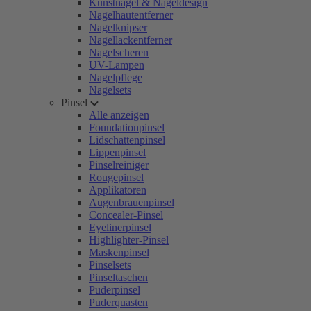
Kunstnägel & Nageldesign
Nagelhautentferner
Nagelknipser
Nagellackentferner
Nagelscheren
UV-Lampen
Nagelpflege
Nagelsets
Pinsel
Alle anzeigen
Foundationpinsel
Lidschattenpinsel
Lippenpinsel
Pinselreiniger
Rougepinsel
Applikatoren
Augenbrauenpinsel
Concealer-Pinsel
Eyelinerpinsel
Highlighter-Pinsel
Maskenpinsel
Pinselsets
Pinseltaschen
Puderpinsel
Puderquasten