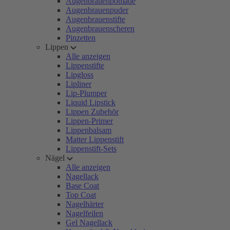
Augenbrauenpomade
Augenbrauenpuder
Augenbrauenstifte
Augenbrauenscheren
Pinzetten
Lippen
Alle anzeigen
Lippenstifte
Lipgloss
Lipliner
Lip-Plumper
Liquid Lipstick
Lippen Zubehör
Lippen-Primer
Lippenbalsam
Matter Lippenstift
Lippenstift-Sets
Nägel
Alle anzeigen
Nagellack
Base Coat
Top Coat
Nagelhärter
Nagelfeilen
Gel Nagellack