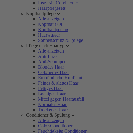
Leave-in Conditioner
Haarpflegesets
Kopfhautpflege
Alle anzeigen
Kopfhaut-Öl
Kopfhautpeeling
Haarwasser
Sonnenschutz & -pflege
Pflege nach Haartyp
Alle anzeigen
Anti-Frizz
Anti-Schuppen
Blondes Haar
Coloriertes Haar
Empfindliche Kopfhaut
Feines & glattes Haar
Fettiges Haar
Lockiges Haar
Mittel gegen Haarausfall
Normales Haar
Trockenes Haar
Conditioner & Spülung
Alle anzeigen
Color-Conditioner
Feuchtigkeits-Conditioner