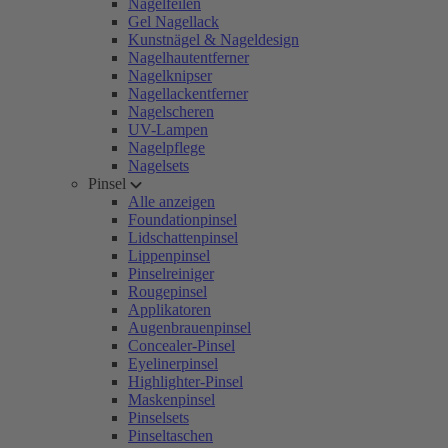
Nagelfeilen
Gel Nagellack
Kunstnägel & Nageldesign
Nagelhautentferner
Nagelknipser
Nagellackentferner
Nagelscheren
UV-Lampen
Nagelpflege
Nagelsets
Pinsel
Alle anzeigen
Foundationpinsel
Lidschattenpinsel
Lippenpinsel
Pinselreiniger
Rougepinsel
Applikatoren
Augenbrauenpinsel
Concealer-Pinsel
Eyelinerpinsel
Highlighter-Pinsel
Maskenpinsel
Pinselsets
Pinseltaschen