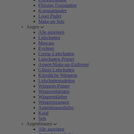
Flüssige Foundation
Kompaktpuder
Loser Puder
Make-up Sets
Augen
Alle anzeigen
Lidschatten
Mascara
Eyeliner
Creme-Lidschatten
Lidschatten-Primer
Augen-Make-up-Entferner
Glitzer-Lidschatten
Künstliche Wimpern
Lidschattenpaletten
Wimpern-Primer
Wimpernbürsten
Wimpernkleber
Wimpernzangen
Augenbrauenfarbe
Kajal
Sets
Augenbrauen
Alle anzeigen