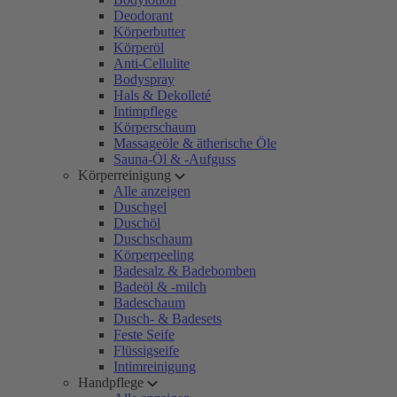
Deodorant
Körperbutter
Körperöl
Anti-Cellulite
Bodyspray
Hals & Dekolleté
Intimpflege
Körperschaum
Massageöle & ätherische Öle
Sauna-Öl & -Aufguss
Körperreinigung
Alle anzeigen
Duschgel
Duschöl
Duschschaum
Körperpeeling
Badesalz & Badebomben
Badeöl & -milch
Badeschaum
Dusch- & Badesets
Feste Seife
Flüssigseife
Intimreinigung
Handpflege