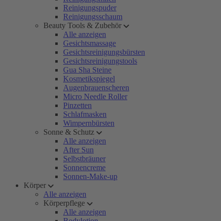
Reinigungspuder
Reinigungsschaum
Beauty Tools & Zubehör
Alle anzeigen
Gesichtsmassage
Gesichtsreinigungsbürsten
Gesichtsreinigungstools
Gua Sha Steine
Kosmetikspiegel
Augenbrauenscheren
Micro Needle Roller
Pinzetten
Schlafmasken
Wimpernbürsten
Sonne & Schutz
Alle anzeigen
After Sun
Selbstbräuner
Sonnencreme
Sonnen-Make-up
Körper
Alle anzeigen
Körperpflege
Alle anzeigen
Bodylotion