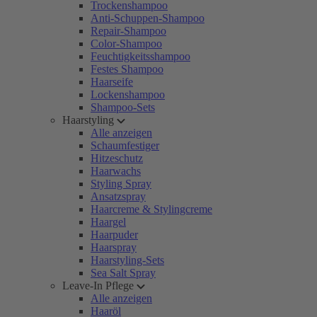
Trockenshampoo
Anti-Schuppen-Shampoo
Repair-Shampoo
Color-Shampoo
Feuchtigkeitsshampoo
Festes Shampoo
Haarseife
Lockenshampoo
Shampoo-Sets
Haarstyling
Alle anzeigen
Schaumfestiger
Hitzeschutz
Haarwachs
Styling Spray
Ansatzspray
Haarcreme & Stylingcreme
Haargel
Haarpuder
Haarspray
Haarstyling-Sets
Sea Salt Spray
Leave-In Pflege
Alle anzeigen
Haaröl