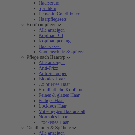
Haarserum
Sprühkur
Leave-in Conditioner
Haarpflegesets
Kopfhautpflege
Alle anzeigen
Kopfhaut-Öl
Kopfhautpeeling
Haarwasser
Sonnenschutz & -pflege
Pflege nach Haartyp
Alle anzeigen
Anti-Frizz
Anti-Schuppen
Blondes Haar
Coloriertes Haar
Empfindliche Kopfhaut
Feines & glattes Haar
Fettiges Haar
Lockiges Haar
Mittel gegen Haarausfall
Normales Haar
Trockenes Haar
Conditioner & Spülung
Alle anzeigen