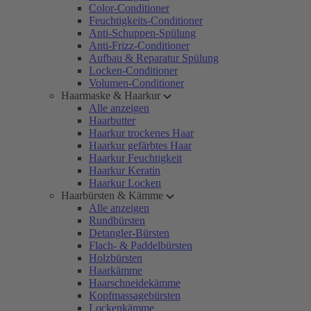
Color-Conditioner
Feuchtigkeits-Conditioner
Anti-Schuppen-Spülung
Anti-Frizz-Conditioner
Aufbau & Reparatur Spülung
Locken-Conditioner
Volumen-Conditioner
Haarmaske & Haarkur
Alle anzeigen
Haarbutter
Haarkur trockenes Haar
Haarkur gefärbtes Haar
Haarkur Feuchtigkeit
Haarkur Keratin
Haarkur Locken
Haarbürsten & Kämme
Alle anzeigen
Rundbürsten
Detangler-Bürsten
Flach- & Paddelbürsten
Holzbürsten
Haarkämme
Haarschneidekämme
Kopfmassagebürsten
Lockenkämme