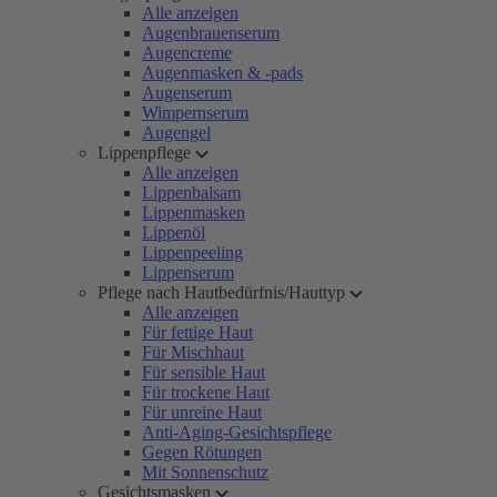
Alle anzeigen
Augenbrauenserum
Augencreme
Augenmasken & -pads
Augenserum
Wimpernserum
Augengel
Lippenpflege
Alle anzeigen
Lippenbalsam
Lippenmasken
Lippenöl
Lippenpeeling
Lippenserum
Pflege nach Hautbedürfnis/Hauttyp
Alle anzeigen
Für fettige Haut
Für Mischhaut
Für sensible Haut
Für trockene Haut
Für unreine Haut
Anti-Aging-Gesichtspflege
Gegen Rötungen
Mit Sonnenschutz
Gesichtsmasken