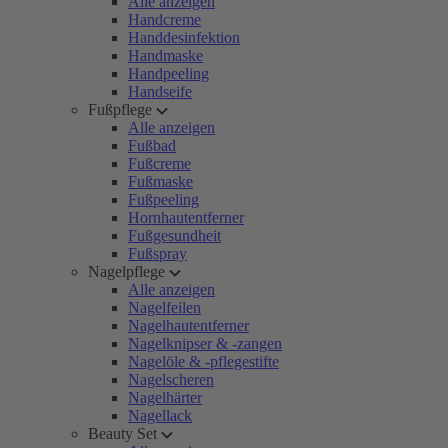
Alle anzeigen
Handcreme
Handdesinfektion
Handmaske
Handpeeling
Handseife
Fußpflege
Alle anzeigen
Fußbad
Fußcreme
Fußmaske
Fußpeeling
Hornhautentferner
Fußgesundheit
Fußspray
Nagelpflege
Alle anzeigen
Nagelfeilen
Nagelhautentferner
Nagelknipser & -zangen
Nagelöle & -pflegestifte
Nagelscheren
Nagelhärter
Nagellack
Beauty Set