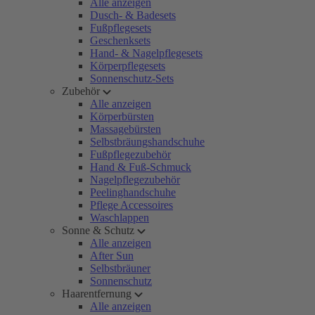
Alle anzeigen
Dusch- & Badesets
Fußpflegesets
Geschenksets
Hand- & Nagelpflegesets
Körperpflegesets
Sonnenschutz-Sets
Zubehör
Alle anzeigen
Körperbürsten
Massagebürsten
Selbstbräungshandschuhe
Fußpflegezubehör
Hand & Fuß-Schmuck
Nagelpflegezubehör
Peelinghandschuhe
Pflege Accessoires
Waschlappen
Sonne & Schutz
Alle anzeigen
After Sun
Selbstbräuner
Sonnenschutz
Haarentfernung
Alle anzeigen