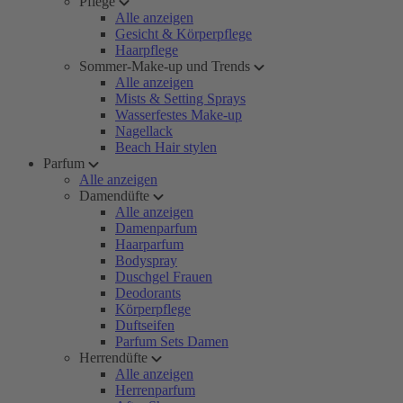
Pflege
Alle anzeigen
Gesicht & Körperpflege
Haarpflege
Sommer-Make-up und Trends
Alle anzeigen
Mists & Setting Sprays
Wasserfestes Make-up
Nagellack
Beach Hair stylen
Parfum
Alle anzeigen
Damendüfte
Alle anzeigen
Damenparfum
Haarparfum
Bodyspray
Duschgel Frauen
Deodorants
Körperpflege
Duftseifen
Parfum Sets Damen
Herrendüfte
Alle anzeigen
Herrenparfum