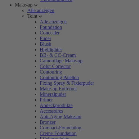
Make-up
Alle anzeigen
Teint
Alle anzeigen
Foundation
Concealer
Puder
Blush
Highlighter
BB- & CC-Cream
Camouflage Make-up
Color Corrector
Contouring
Contouring Paletten
Fixing Spray & Fixierpuder
Make-up Entferner
Mineralpuder
Primer
Abdeckprodukte
Accessoires
Anti-Aging Make-up
Bronzer
Compact-Foundation
Creme-Foundation
Effektprodukte