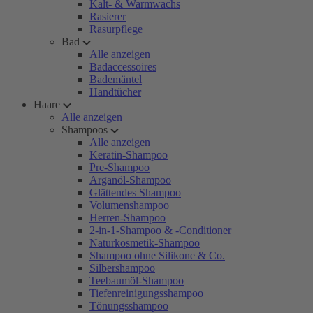
Kalt- & Warmwachs
Rasierer
Rasurpflege
Bad
Alle anzeigen
Badaccessoires
Bademäntel
Handtücher
Haare
Alle anzeigen
Shampoos
Alle anzeigen
Keratin-Shampoo
Pre-Shampoo
Arganöl-Shampoo
Glättendes Shampoo
Volumenshampoo
Herren-Shampoo
2-in-1-Shampoo & -Conditioner
Naturkosmetik-Shampoo
Shampoo ohne Silikone & Co.
Silbershampoo
Teebaumöl-Shampoo
Tiefenreinigungsshampoo
Tönungsshampoo