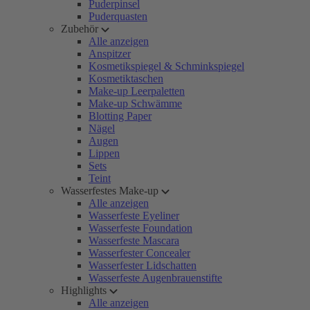
Puderpinsel
Puderquasten
Zubehör
Alle anzeigen
Anspitzer
Kosmetikspiegel & Schminkspiegel
Kosmetiktaschen
Make-up Leerpaletten
Make-up Schwämme
Blotting Paper
Nägel
Augen
Lippen
Sets
Teint
Wasserfestes Make-up
Alle anzeigen
Wasserfeste Eyeliner
Wasserfeste Foundation
Wasserfeste Mascara
Wasserfester Concealer
Wasserfester Lidschatten
Wasserfeste Augenbrauenstifte
Highlights
Alle anzeigen