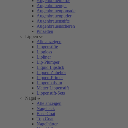
Augenbrauenfarbe
Augenbrauengel
Augenbrauenpomade
Augenbrauenpuder
Augenbrauenstifte
Augenbrauenscheren
Pinzetten
Lippen
Alle anzeigen
Lippenstifte
Lipgloss
Lipliner
Lip-Plumper
Liquid Lipstick
Lippen Zubehör
Lippen-Primer
Lippenbalsam
Matter Lippenstift
Lippenstift-Sets
Nägel
Alle anzeigen
Nagellack
Base Coat
Top Coat
Nagelhärter