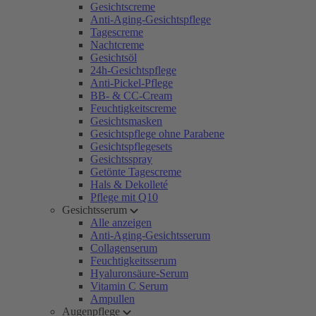
Gesichtscreme
Anti-Aging-Gesichtspflege
Tagescreme
Nachtcreme
Gesichtsöl
24h-Gesichtspflege
Anti-Pickel-Pflege
BB- & CC-Cream
Feuchtigkeitscreme
Gesichtsmasken
Gesichtspflege ohne Parabene
Gesichtspflegesets
Gesichtsspray
Getönte Tagescreme
Hals & Dekolleté
Pflege mit Q10
Gesichtsserum
Alle anzeigen
Anti-Aging-Gesichtsserum
Collagenserum
Feuchtigkeitsserum
Hyaluronsäure-Serum
Vitamin C Serum
Ampullen
Augenpflege