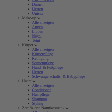
Damen
Herren
Unisex
Make-up
Alle anzeigen
Augen
Lippen
Nägel
Teint
Körper
Alle anzeigen
Körperpflege
Reinigung
Sonnenpflege
Hand- & Fußpflege
Herren
Schwangerschafts- & Babypflege
Haare
Alle anzeigen
Conditioner
Haarpflege
Shampoo
Styling
Zertifizierte Naturkosmetik