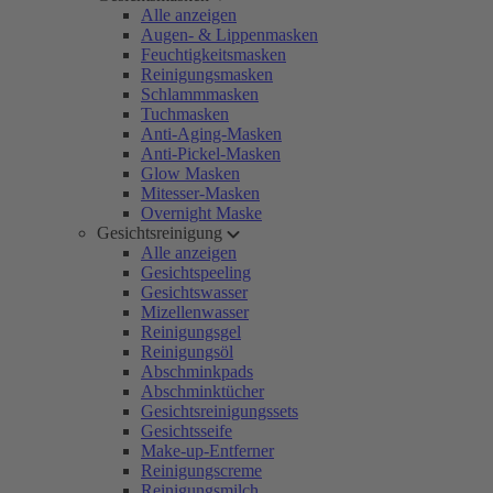
Alle anzeigen
Augen- & Lippenmasken
Feuchtigkeitsmasken
Reinigungsmasken
Schlammmasken
Tuchmasken
Anti-Aging-Masken
Anti-Pickel-Masken
Glow Masken
Mitesser-Masken
Overnight Maske
Gesichtsreinigung
Alle anzeigen
Gesichtspeeling
Gesichtswasser
Mizellenwasser
Reinigungsgel
Reinigungsöl
Abschminkpads
Abschminktücher
Gesichtsreinigungssets
Gesichtsseife
Make-up-Entferner
Reinigungscreme
Reinigungsmilch