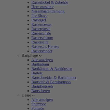
Rasierhobel & Zubehör
Herrenrasierer
Nasenhaarentfernung
Pre-Shave
Rasiergel
Rasiermesser
Rasierpinsel
Rasierschale
Rasierschaum
Rasierseife
Rasiersets Herren
Rasierständer
Bartpflege
Alle anzeigen
Bartbalsam
Bartkämme & Bartbürsten
Bartöle
Bartschneider & Barttrimmer
Bartseife & Bartshampoo
Bartpflegesets
Bartscheren
Haare
Alle anzeigen
Shampoo
Pomade