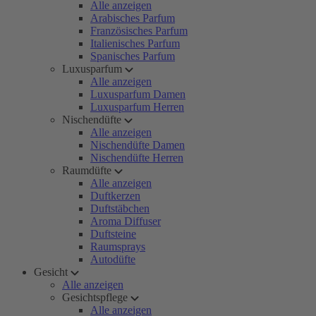
Alle anzeigen
Arabisches Parfum
Französisches Parfum
Italienisches Parfum
Spanisches Parfum
Luxusparfum
Alle anzeigen
Luxusparfum Damen
Luxusparfum Herren
Nischendüfte
Alle anzeigen
Nischendüfte Damen
Nischendüfte Herren
Raumdüfte
Alle anzeigen
Duftkerzen
Duftstäbchen
Aroma Diffuser
Duftsteine
Raumsprays
Autodüfte
Gesicht
Alle anzeigen
Gesichtspflege
Alle anzeigen