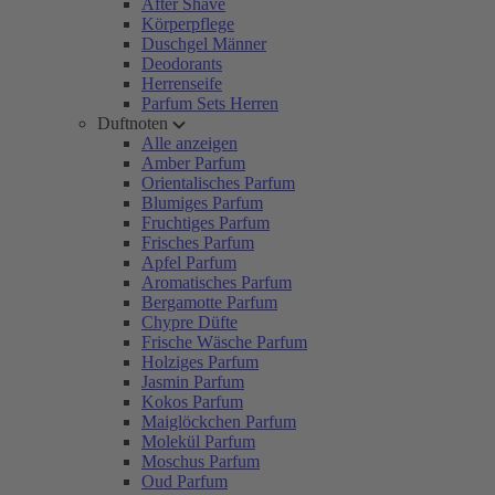
After Shave
Körperpflege
Duschgel Männer
Deodorants
Herrenseife
Parfum Sets Herren
Duftnoten
Alle anzeigen
Amber Parfum
Orientalisches Parfum
Blumiges Parfum
Fruchtiges Parfum
Frisches Parfum
Apfel Parfum
Aromatisches Parfum
Bergamotte Parfum
Chypre Düfte
Frische Wäsche Parfum
Holziges Parfum
Jasmin Parfum
Kokos Parfum
Maiglöckchen Parfum
Molekül Parfum
Moschus Parfum
Oud Parfum