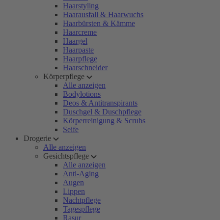
Haarstyling
Haarausfall & Haarwuchs
Haarbürsten & Kämme
Haarcreme
Haargel
Haarpaste
Haarpflege
Haarschneider
Körperpflege
Alle anzeigen
Bodylotions
Deos & Antitranspirants
Duschgel & Duschpflege
Körperreinigung & Scrubs
Seife
Drogerie
Alle anzeigen
Gesichtspflege
Alle anzeigen
Anti-Aging
Augen
Lippen
Nachtpflege
Tagespflege
Rasur