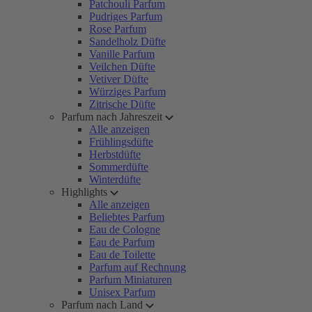
Patchouli Parfum
Pudriges Parfum
Rose Parfum
Sandelholz Düfte
Vanille Parfum
Veilchen Düfte
Vetiver Düfte
Würziges Parfum
Zitrische Düfte
Parfum nach Jahreszeit
Alle anzeigen
Frühlingsdüfte
Herbstdüfte
Sommerdüfte
Winterdüfte
Highlights
Alle anzeigen
Beliebtes Parfum
Eau de Cologne
Eau de Parfum
Eau de Toilette
Parfum auf Rechnung
Parfum Miniaturen
Unisex Parfum
Parfum nach Land