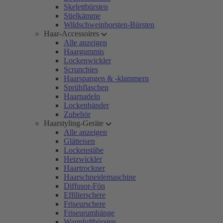
Skelettbürsten
Stielkämme
Wildschweinborsten-Bürsten
Haar-Accessoires
Alle anzeigen
Haargummis
Lockenwickler
Scrunchies
Haarspangen & -klammern
Sprühflaschen
Haarnadeln
Lockenbänder
Zubehör
Haarstyling-Geräte
Alle anzeigen
Glätteisen
Lockenstäbe
Heizwickler
Haartrockner
Haarschneidemaschine
Diffusor-Fön
Effilierschere
Friseurschere
Friseurumhänge
Warmluftbürsten