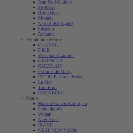
Jean Paul Gaultier
SENSAI
Hugo Boss
Montale
Narciso Rodriguez
Shiseido
Rabanne
Premiummarken
CHANEL
DIOR
Yves Saint Laurent
GIVENCHY
GUERLAIN
Parfums de Marly
INITIO Parfums Privés
La Mer
Tom Ford
EISENBERG
Neu
Maison Francis Kurkdjian
Penhaligon's
Widian
New Notes
IRÄYE
NEST NEW YORK