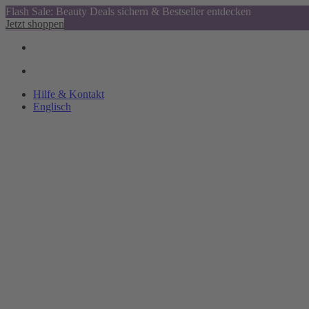
Flash Sale: Beauty Deals sichern & Bestseller entdecken
Jetzt shoppen
Hilfe & Kontakt
Englisch