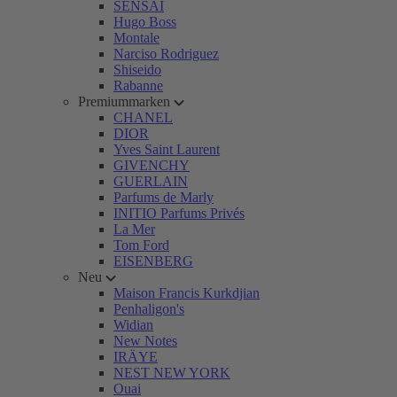
SENSAI
Hugo Boss
Montale
Narciso Rodriguez
Shiseido
Rabanne
Premiummarken
CHANEL
DIOR
Yves Saint Laurent
GIVENCHY
GUERLAIN
Parfums de Marly
INITIO Parfums Privés
La Mer
Tom Ford
EISENBERG
Neu
Maison Francis Kurkdjian
Penhaligon's
Widian
New Notes
IRÄYE
NEST NEW YORK
Ouai