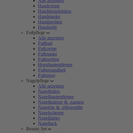
Alle anzeigen
Handcreme
Handdesinfektion
Handmaske
Handpeeling
Handseife
Fußpflege
Alle anzeigen
Fußbad
Fußcreme
Fußmaske
Fußpeeling
Hornhautentferner
Fußgesundheit
Fußspray
Nagelpflege
Alle anzeigen
Nagelfeilen
Nagelhautentferner
Nagelknipser & -zangen
Nagelöle & -pflegestifte
Nagelscheren
Nagelhärter
Nagellack
Beauty Set