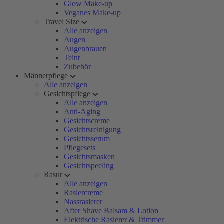
Glow Make-up
Veganes Make-up
Travel Size
Alle anzeigen
Augen
Augenbrauen
Teint
Zubehör
Männerpflege
Alle anzeigen
Gesichtspflege
Alle anzeigen
Anti-Aging
Gesichtscreme
Gesichtsreinigung
Gesichtsserum
Pflegesets
Gesichtsmasken
Gesichtspeeling
Rasur
Alle anzeigen
Rasiercreme
Nassrasierer
After Shave Balsam & Lotion
Elektrische Rasierer & Trimmer