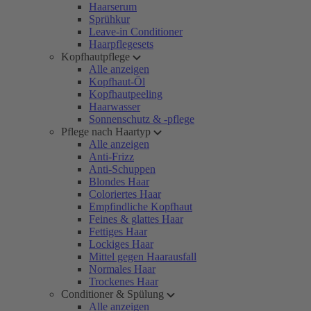
Haarserum
Sprühkur
Leave-in Conditioner
Haarpflegesets
Kopfhautpflege
Alle anzeigen
Kopfhaut-Öl
Kopfhautpeeling
Haarwasser
Sonnenschutz & -pflege
Pflege nach Haartyp
Alle anzeigen
Anti-Frizz
Anti-Schuppen
Blondes Haar
Coloriertes Haar
Empfindliche Kopfhaut
Feines & glattes Haar
Fettiges Haar
Lockiges Haar
Mittel gegen Haarausfall
Normales Haar
Trockenes Haar
Conditioner & Spülung
Alle anzeigen