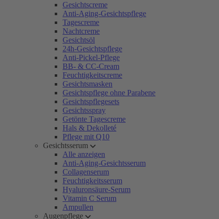
Gesichtscreme
Anti-Aging-Gesichtspflege
Tagescreme
Nachtcreme
Gesichtsöl
24h-Gesichtspflege
Anti-Pickel-Pflege
BB- & CC-Cream
Feuchtigkeitscreme
Gesichtsmasken
Gesichtspflege ohne Parabene
Gesichtspflegesets
Gesichtsspray
Getönte Tagescreme
Hals & Dekolleté
Pflege mit Q10
Gesichtsserum
Alle anzeigen
Anti-Aging-Gesichtsserum
Collagenserum
Feuchtigkeitsserum
Hyaluronsäure-Serum
Vitamin C Serum
Ampullen
Augenpflege