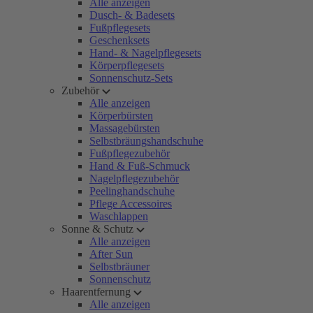
Alle anzeigen
Dusch- & Badesets
Fußpflegesets
Geschenksets
Hand- & Nagelpflegesets
Körperpflegesets
Sonnenschutz-Sets
Zubehör
Alle anzeigen
Körperbürsten
Massagebürsten
Selbstbräungshandschuhe
Fußpflegezubehör
Hand & Fuß-Schmuck
Nagelpflegezubehör
Peelinghandschuhe
Pflege Accessoires
Waschlappen
Sonne & Schutz
Alle anzeigen
After Sun
Selbstbräuner
Sonnenschutz
Haarentfernung
Alle anzeigen