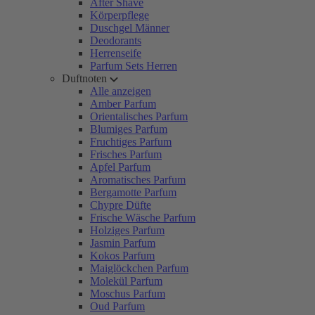
After Shave
Körperpflege
Duschgel Männer
Deodorants
Herrenseife
Parfum Sets Herren
Duftnoten
Alle anzeigen
Amber Parfum
Orientalisches Parfum
Blumiges Parfum
Fruchtiges Parfum
Frisches Parfum
Apfel Parfum
Aromatisches Parfum
Bergamotte Parfum
Chypre Düfte
Frische Wäsche Parfum
Holziges Parfum
Jasmin Parfum
Kokos Parfum
Maiglöckchen Parfum
Molekül Parfum
Moschus Parfum
Oud Parfum