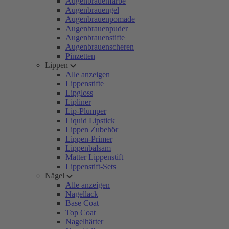
Augenbrauenfarbe
Augenbrauengel
Augenbrauenpomade
Augenbrauenpuder
Augenbrauenstifte
Augenbrauenscheren
Pinzetten
Lippen
Alle anzeigen
Lippenstifte
Lipgloss
Lipliner
Lip-Plumper
Liquid Lipstick
Lippen Zubehör
Lippen-Primer
Lippenbalsam
Matter Lippenstift
Lippenstift-Sets
Nägel
Alle anzeigen
Nagellack
Base Coat
Top Coat
Nagelhärter