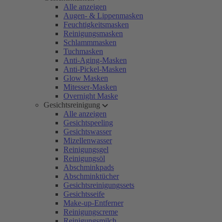
Alle anzeigen
Augen- & Lippenmasken
Feuchtigkeitsmasken
Reinigungsmasken
Schlammmasken
Tuchmasken
Anti-Aging-Masken
Anti-Pickel-Masken
Glow Masken
Mitesser-Masken
Overnight Maske
Gesichtsreinigung
Alle anzeigen
Gesichtspeeling
Gesichtswasser
Mizellenwasser
Reinigungsgel
Reinigungsöl
Abschminkpads
Abschminktücher
Gesichtsreinigungssets
Gesichtsseife
Make-up-Entferner
Reinigungscreme
Reinigungsmilch