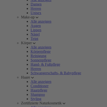
Damen
Herren
Unisex
Make-up
Alle anzeigen
Augen
Lippen
Nägel
Teint
Körper
Alle anzeigen
Körperpflege
Reinigung
Sonnenpflege
Hand- & Fußpflege
Herren
Schwangerschafts- & Babypflege
Haare
Alle anzeigen
Conditioner
Haarpflege
Shampoo
Styling
Zertifizierte Naturkosmetik