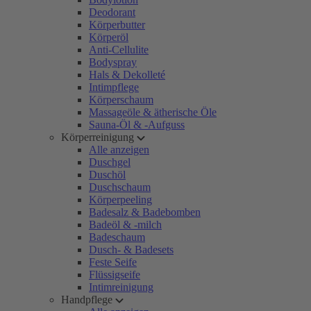
Deodorant
Körperbutter
Körperöl
Anti-Cellulite
Bodyspray
Hals & Dekolleté
Intimpflege
Körperschaum
Massageöle & ätherische Öle
Sauna-Öl & -Aufguss
Körperreinigung
Alle anzeigen
Duschgel
Duschöl
Duschschaum
Körperpeeling
Badesalz & Badebomben
Badeöl & -milch
Badeschaum
Dusch- & Badesets
Feste Seife
Flüssigseife
Intimreinigung
Handpflege