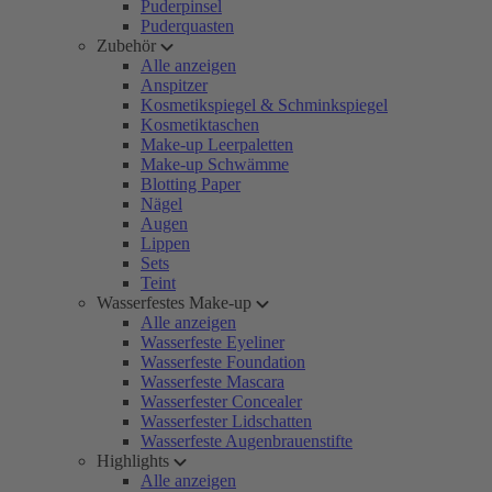
Puderpinsel
Puderquasten
Zubehör
Alle anzeigen
Anspitzer
Kosmetikspiegel & Schminkspiegel
Kosmetiktaschen
Make-up Leerpaletten
Make-up Schwämme
Blotting Paper
Nägel
Augen
Lippen
Sets
Teint
Wasserfestes Make-up
Alle anzeigen
Wasserfeste Eyeliner
Wasserfeste Foundation
Wasserfeste Mascara
Wasserfester Concealer
Wasserfester Lidschatten
Wasserfeste Augenbrauenstifte
Highlights
Alle anzeigen