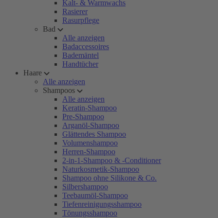
Kalt- & Warmwachs
Rasierer
Rasurpflege
Bad
Alle anzeigen
Badaccessoires
Bademäntel
Handtücher
Haare
Alle anzeigen
Shampoos
Alle anzeigen
Keratin-Shampoo
Pre-Shampoo
Arganöl-Shampoo
Glättendes Shampoo
Volumenshampoo
Herren-Shampoo
2-in-1-Shampoo & -Conditioner
Naturkosmetik-Shampoo
Shampoo ohne Silikone & Co.
Silbershampoo
Teebaumöl-Shampoo
Tiefenreinigungsshampoo
Tönungsshampoo