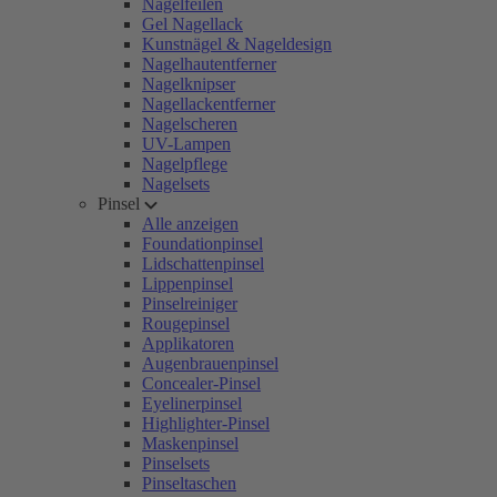
Nagelfeilen
Gel Nagellack
Kunstnägel & Nageldesign
Nagelhautentferner
Nagelknipser
Nagellackentferner
Nagelscheren
UV-Lampen
Nagelpflege
Nagelsets
Pinsel
Alle anzeigen
Foundationpinsel
Lidschattenpinsel
Lippenpinsel
Pinselreiniger
Rougepinsel
Applikatoren
Augenbrauenpinsel
Concealer-Pinsel
Eyelinerpinsel
Highlighter-Pinsel
Maskenpinsel
Pinselsets
Pinseltaschen