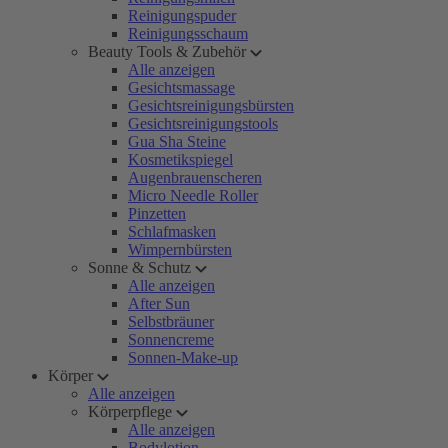
Reinigungspuder
Reinigungsschaum
Beauty Tools & Zubehör
Alle anzeigen
Gesichtsmassage
Gesichtsreinigungsbürsten
Gesichtsreinigungstools
Gua Sha Steine
Kosmetikspiegel
Augenbrauenscheren
Micro Needle Roller
Pinzetten
Schlafmasken
Wimpernbürsten
Sonne & Schutz
Alle anzeigen
After Sun
Selbstbräuner
Sonnencreme
Sonnen-Make-up
Körper
Alle anzeigen
Körperpflege
Alle anzeigen
Bodylotion