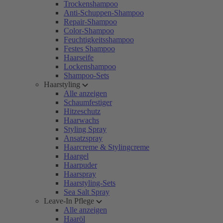
Trockenshampoo
Anti-Schuppen-Shampoo
Repair-Shampoo
Color-Shampoo
Feuchtigkeitsshampoo
Festes Shampoo
Haarseife
Lockenshampoo
Shampoo-Sets
Haarstyling
Alle anzeigen
Schaumfestiger
Hitzeschutz
Haarwachs
Styling Spray
Ansatzspray
Haarcreme & Stylingcreme
Haargel
Haarpuder
Haarspray
Haarstyling-Sets
Sea Salt Spray
Leave-In Pflege
Alle anzeigen
Haaröl