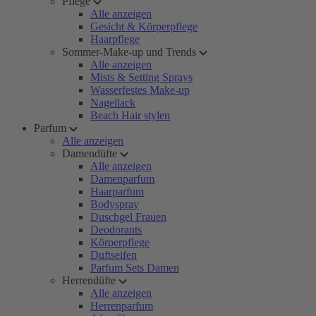
Pflege
Alle anzeigen
Gesicht & Körperpflege
Haarpflege
Sommer-Make-up und Trends
Alle anzeigen
Mists & Setting Sprays
Wasserfestes Make-up
Nagellack
Beach Hair stylen
Parfum
Alle anzeigen
Damendüfte
Alle anzeigen
Damenparfum
Haarparfum
Bodyspray
Duschgel Frauen
Deodorants
Körperpflege
Duftseifen
Parfum Sets Damen
Herrendüfte
Alle anzeigen
Herrenparfum