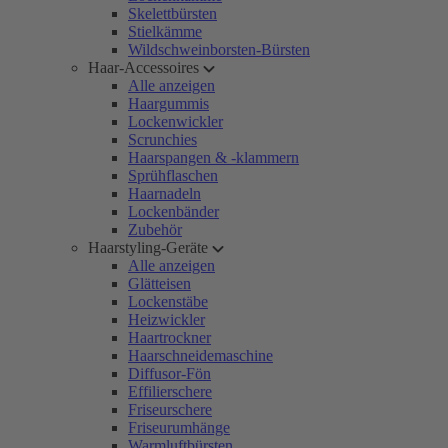
Skelettbürsten
Stielkämme
Wildschweinborsten-Bürsten
Haar-Accessoires
Alle anzeigen
Haargummis
Lockenwickler
Scrunchies
Haarspangen & -klammern
Sprühflaschen
Haarnadeln
Lockenbänder
Zubehör
Haarstyling-Geräte
Alle anzeigen
Glätteisen
Lockenstäbe
Heizwickler
Haartrockner
Haarschneidemaschine
Diffusor-Fön
Effilierschere
Friseurschere
Friseurumhänge
Warmluftbürsten