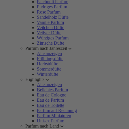
Patchouli Parfum
Pudriges Parfum
Rose Parfum
Sandelholz Düfte
Vanille Parfum
Veilchen Düfte
Vetiver Düfte
Würziges Parfum
Zitrische Düfte
Parfum nach Jahreszeit
Alle anzeigen
Frühlingsdüfte
Herbstdüfte
Sommerdüfte
Winterdüfte
Highlights
Alle anzeigen
Beliebtes Parfum
Eau de Cologne
Eau de Parfum
Eau de Toilette
Parfum auf Rechnung
Parfum Miniaturen
Unisex Parfum
Parfum nach Land