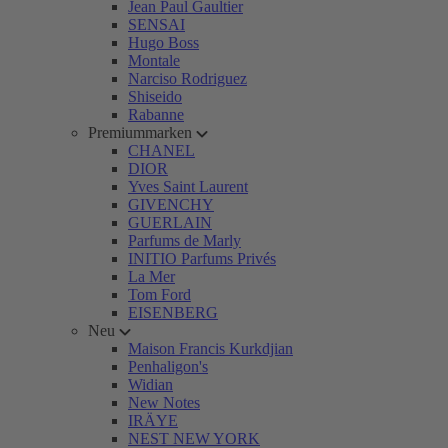
Jean Paul Gaultier
SENSAI
Hugo Boss
Montale
Narciso Rodriguez
Shiseido
Rabanne
Premiummarken
CHANEL
DIOR
Yves Saint Laurent
GIVENCHY
GUERLAIN
Parfums de Marly
INITIO Parfums Privés
La Mer
Tom Ford
EISENBERG
Neu
Maison Francis Kurkdjian
Penhaligon's
Widian
New Notes
IRÄYE
NEST NEW YORK