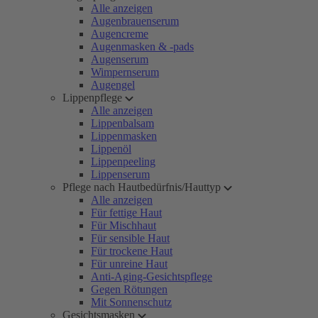
Alle anzeigen
Augenbrauenserum
Augencreme
Augenmasken & -pads
Augenserum
Wimpernserum
Augengel
Lippenpflege
Alle anzeigen
Lippenbalsam
Lippenmasken
Lippenöl
Lippenpeeling
Lippenserum
Pflege nach Hautbedürfnis/Hauttyp
Alle anzeigen
Für fettige Haut
Für Mischhaut
Für sensible Haut
Für trockene Haut
Für unreine Haut
Anti-Aging-Gesichtspflege
Gegen Rötungen
Mit Sonnenschutz
Gesichtsmasken