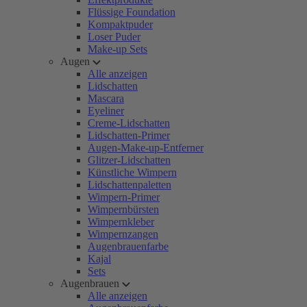
Flüssige Foundation
Kompaktpuder
Loser Puder
Make-up Sets
Augen
Alle anzeigen
Lidschatten
Mascara
Eyeliner
Creme-Lidschatten
Lidschatten-Primer
Augen-Make-up-Entferner
Glitzer-Lidschatten
Künstliche Wimpern
Lidschattenpaletten
Wimpern-Primer
Wimpernbürsten
Wimpernkleber
Wimpernzangen
Augenbrauenfarbe
Kajal
Sets
Augenbrauen
Alle anzeigen