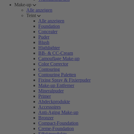
Make-up
Alle anzeigen
Teint
Alle anzeigen
Foundation
Concealer
Puder
Blush
Highlighter
BB- & CC-Cream
Camouflage Make-up
Color Corrector
Contouring
Contouring Paletten
Fixing Spray & Fixierpuder
Make-up Entferner
Mineralpuder
Primer
Abdeckprodukte
Accessoires
Anti-Aging Make-up
Bronzer
Compact-Foundation
Creme-Foundation
Effektprodukte