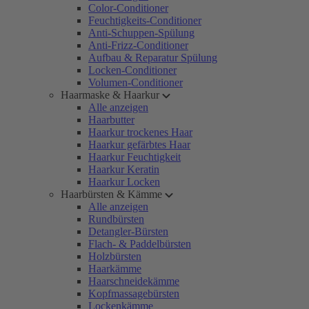
Color-Conditioner
Feuchtigkeits-Conditioner
Anti-Schuppen-Spülung
Anti-Frizz-Conditioner
Aufbau & Reparatur Spülung
Locken-Conditioner
Volumen-Conditioner
Haarmaske & Haarkur
Alle anzeigen
Haarbutter
Haarkur trockenes Haar
Haarkur gefärbtes Haar
Haarkur Feuchtigkeit
Haarkur Keratin
Haarkur Locken
Haarbürsten & Kämme
Alle anzeigen
Rundbürsten
Detangler-Bürsten
Flach- & Paddelbürsten
Holzbürsten
Haarkämme
Haarschneidekämme
Kopfmassagebürsten
Lockenkämme