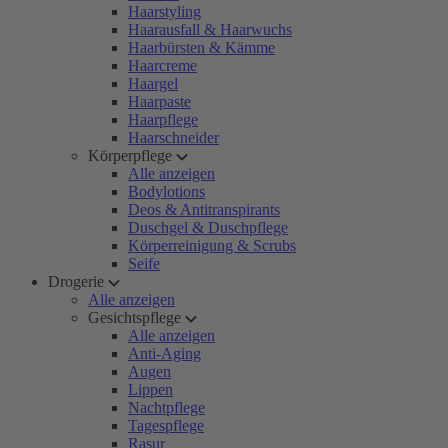
Haarstyling
Haarausfall & Haarwuchs
Haarbürsten & Kämme
Haarcreme
Haargel
Haarpaste
Haarpflege
Haarschneider
Körperpflege
Alle anzeigen
Bodylotions
Deos & Antitranspirants
Duschgel & Duschpflege
Körperreinigung & Scrubs
Seife
Drogerie
Alle anzeigen
Gesichtspflege
Alle anzeigen
Anti-Aging
Augen
Lippen
Nachtpflege
Tagespflege
Rasur