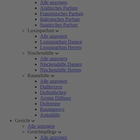
Alle anzeigen
Arabisches Parfum
Französisches Parfum
Italienisches Parfum
Spanisches Parfum
Luxusparfum
Alle anzeigen
Luxusparfum Damen
Luxusparfum Herren
Nischendüfte
Alle anzeigen
Nischendüfte Damen
Nischendüfte Herren
Raumdüfte
Alle anzeigen
Duftkerzen
Duftstäbchen
Aroma Diffuser
Duftsteine
Raumsprays
Autodüfte
Gesicht
Alle anzeigen
Gesichtspflege
Alle anzeigen