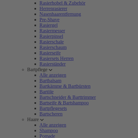
Rasierhobel & Zubehör
Herrenrasierer
Nasenhaarentfernung
Pre-Shave
Rasiergel
Rasiermesser
Rasierpinsel
Rasierschale
Rasierschaum
Rasierseife
Rasiersets Herren
Rasierständer
Bartpflege
Alle anzeigen
Bartbalsam
Bartkämme & Bartbürsten
Bartöle
Bartschneider & Barttrimmer
Bartseife & Bartshampoo
Bartpflegesets
Bartscheren
Haare
Alle anzeigen
Shampoo
Pomade