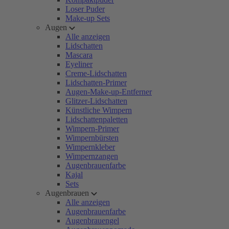
Loser Puder
Make-up Sets
Augen
Alle anzeigen
Lidschatten
Mascara
Eyeliner
Creme-Lidschatten
Lidschatten-Primer
Augen-Make-up-Entferner
Glitzer-Lidschatten
Künstliche Wimpern
Lidschattenpaletten
Wimpern-Primer
Wimpernbürsten
Wimpernkleber
Wimpernzangen
Augenbrauenfarbe
Kajal
Sets
Augenbrauen
Alle anzeigen
Augenbrauenfarbe
Augenbrauengel