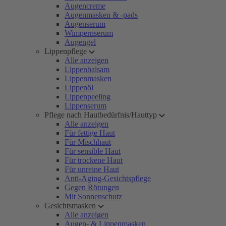
Augencreme
Augenmasken & -pads
Augenserum
Wimpernserum
Augengel
Lippenpflege
Alle anzeigen
Lippenbalsam
Lippenmasken
Lippenöl
Lippenpeeling
Lippenserum
Pflege nach Hautbedürfnis/Hauttyp
Alle anzeigen
Für fettige Haut
Für Mischhaut
Für sensible Haut
Für trockene Haut
Für unreine Haut
Anti-Aging-Gesichtspflege
Gegen Rötungen
Mit Sonnenschutz
Gesichtsmasken
Alle anzeigen
Augen- & Lippenmasken