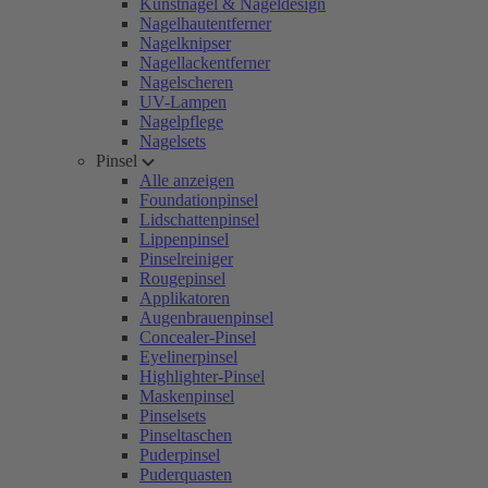
Kunstnägel & Nageldesign
Nagelhautentferner
Nagelknipser
Nagellackentferner
Nagelscheren
UV-Lampen
Nagelpflege
Nagelsets
Pinsel
Alle anzeigen
Foundationpinsel
Lidschattenpinsel
Lippenpinsel
Pinselreiniger
Rougepinsel
Applikatoren
Augenbrauenpinsel
Concealer-Pinsel
Eyelinerpinsel
Highlighter-Pinsel
Maskenpinsel
Pinselsets
Pinseltaschen
Puderpinsel
Puderquasten