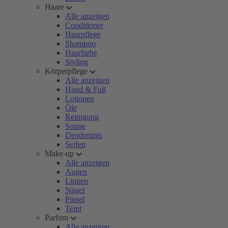
Haare
Alle anzeigen
Conditioner
Haarpflege
Shampoo
Haarfarbe
Styling
Körperpflege
Alle anzeigen
Hand & Fuß
Lotionen
Öle
Reinigung
Sonne
Deodorants
Seifen
Make-up
Alle anzeigen
Augen
Lippen
Nägel
Pinsel
Teint
Parfum
Alle anzeigen