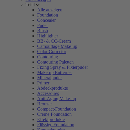
Teint
Alle anzeigen
Foundation
Concealer
Puder
Blush
Highlighter
BB- & CC-Cream
Camouflage Make-up
Color Corrector
Contouring
Contouring Paletten
Fixing Spray & Fixierpuder
Make-up Entferner
Mineralpuder
Primer
Abdeckprodukte
Accessoires
Anti-Aging Make-up
Bronzer
Compact-Foundation
Creme-Foundation
Effektprodukte
Flüssige Foundation
Kompaktpuder