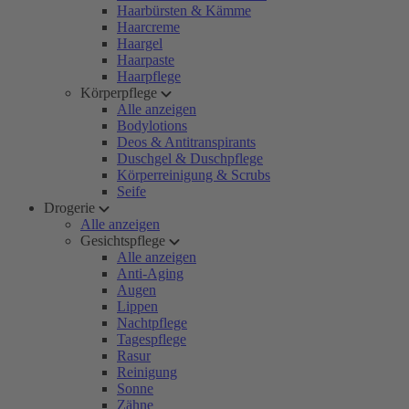
Haarbürsten & Kämme
Haarcreme
Haargel
Haarpaste
Haarpflege
Körperpflege
Alle anzeigen
Bodylotions
Deos & Antitranspirants
Duschgel & Duschpflege
Körperreinigung & Scrubs
Seife
Drogerie
Alle anzeigen
Gesichtspflege
Alle anzeigen
Anti-Aging
Augen
Lippen
Nachtpflege
Tagespflege
Rasur
Reinigung
Sonne
Zähne