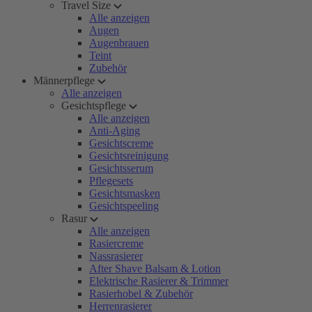
Travel Size
Alle anzeigen
Augen
Augenbrauen
Teint
Zubehör
Männerpflege
Alle anzeigen
Gesichtspflege
Alle anzeigen
Anti-Aging
Gesichtscreme
Gesichtsreinigung
Gesichtsserum
Pflegesets
Gesichtsmasken
Gesichtspeeling
Rasur
Alle anzeigen
Rasiercreme
Nassrasierer
After Shave Balsam & Lotion
Elektrische Rasierer & Trimmer
Rasierhobel & Zubehör
Herrenrasierer