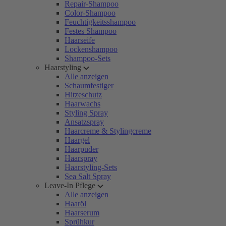
Repair-Shampoo
Color-Shampoo
Feuchtigkeitsshampoo
Festes Shampoo
Haarseife
Lockenshampoo
Shampoo-Sets
Haarstyling
Alle anzeigen
Schaumfestiger
Hitzeschutz
Haarwachs
Styling Spray
Ansatzspray
Haarcreme & Stylingcreme
Haargel
Haarpuder
Haarspray
Haarstyling-Sets
Sea Salt Spray
Leave-In Pflege
Alle anzeigen
Haaröl
Haarserum
Sprühkur