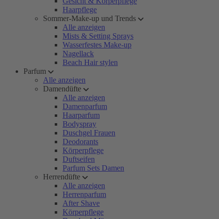
Gesicht & Körperpflege
Haarpflege
Sommer-Make-up und Trends
Alle anzeigen
Mists & Setting Sprays
Wasserfestes Make-up
Nagellack
Beach Hair stylen
Parfum
Alle anzeigen
Damendüfte
Alle anzeigen
Damenparfum
Haarparfum
Bodyspray
Duschgel Frauen
Deodorants
Körperpflege
Duftseifen
Parfum Sets Damen
Herrendüfte
Alle anzeigen
Herrenparfum
After Shave
Körperpflege