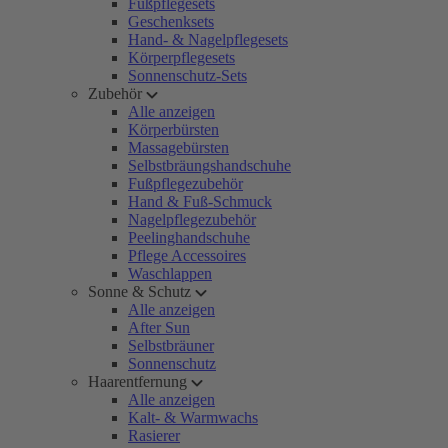
Fußpflegesets
Geschenksets
Hand- & Nagelpflegesets
Körperpflegesets
Sonnenschutz-Sets
Zubehör
Alle anzeigen
Körperbürsten
Massagebürsten
Selbstbräungshandschuhe
Fußpflegezubehör
Hand & Fuß-Schmuck
Nagelpflegezubehör
Peelinghandschuhe
Pflege Accessoires
Waschlappen
Sonne & Schutz
Alle anzeigen
After Sun
Selbstbräuner
Sonnenschutz
Haarentfernung
Alle anzeigen
Kalt- & Warmwachs
Rasierer