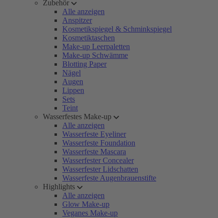
Zubehör
Alle anzeigen
Anspitzer
Kosmetikspiegel & Schminkspiegel
Kosmetiktaschen
Make-up Leerpaletten
Make-up Schwämme
Blotting Paper
Nägel
Augen
Lippen
Sets
Teint
Wasserfestes Make-up
Alle anzeigen
Wasserfeste Eyeliner
Wasserfeste Foundation
Wasserfeste Mascara
Wasserfester Concealer
Wasserfester Lidschatten
Wasserfeste Augenbrauenstifte
Highlights
Alle anzeigen
Glow Make-up
Veganes Make-up