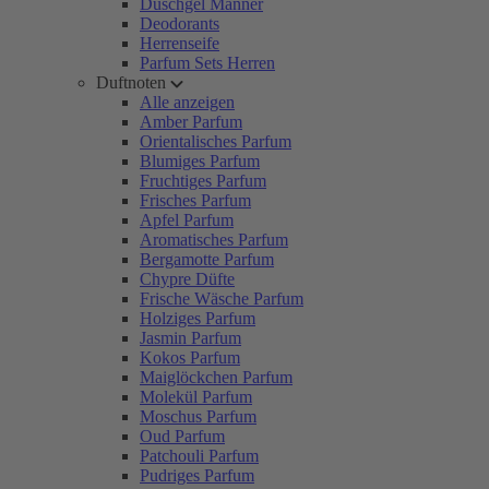
Duschgel Männer
Deodorants
Herrenseife
Parfum Sets Herren
Duftnoten
Alle anzeigen
Amber Parfum
Orientalisches Parfum
Blumiges Parfum
Fruchtiges Parfum
Frisches Parfum
Apfel Parfum
Aromatisches Parfum
Bergamotte Parfum
Chypre Düfte
Frische Wäsche Parfum
Holziges Parfum
Jasmin Parfum
Kokos Parfum
Maiglöckchen Parfum
Molekül Parfum
Moschus Parfum
Oud Parfum
Patchouli Parfum
Pudriges Parfum