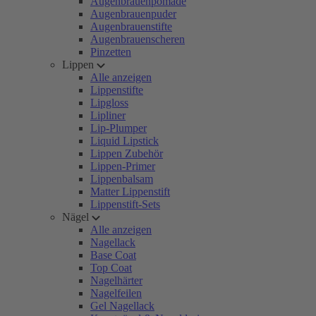
Augenbrauenpomade
Augenbrauenpuder
Augenbrauenstifte
Augenbrauenscheren
Pinzetten
Lippen
Alle anzeigen
Lippenstifte
Lipgloss
Lipliner
Lip-Plumper
Liquid Lipstick
Lippen Zubehör
Lippen-Primer
Lippenbalsam
Matter Lippenstift
Lippenstift-Sets
Nägel
Alle anzeigen
Nagellack
Base Coat
Top Coat
Nagelhärter
Nagelfeilen
Gel Nagellack