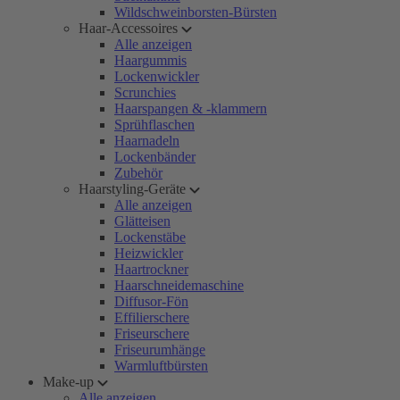
Wildschweinborsten-Bürsten
Haar-Accessoires
Alle anzeigen
Haargummis
Lockenwickler
Scrunchies
Haarspangen & -klammern
Sprühflaschen
Haarnadeln
Lockenbänder
Zubehör
Haarstyling-Geräte
Alle anzeigen
Glätteisen
Lockenstäbe
Heizwickler
Haartrockner
Haarschneidemaschine
Diffusor-Fön
Effilierschere
Friseurschere
Friseurumhänge
Warmluftbürsten
Make-up
Alle anzeigen