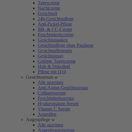
Tagescreme
Nachtcreme
Gesichtsöl
24h-Gesichtspflege
Anti-Pickel-Pflege
BB- & CC-Cream
Feuchtigkeitscreme
Gesichtsmasken
Gesichtspflege ohne Parabene
Gesichtspflegesets
Gesichtsspray
Getönte Tagescreme
Hals & Dekolleté
Pflege mit Q10
Gesichtsserum
Alle anzeigen
Anti-Aging-Gesichtsserum
Collagenserum
Feuchtigkeitsserum
Hyaluronsäure-Serum
Vitamin C Serum
Ampullen
Augenpflege
Alle anzeigen
Augenbrauenserum