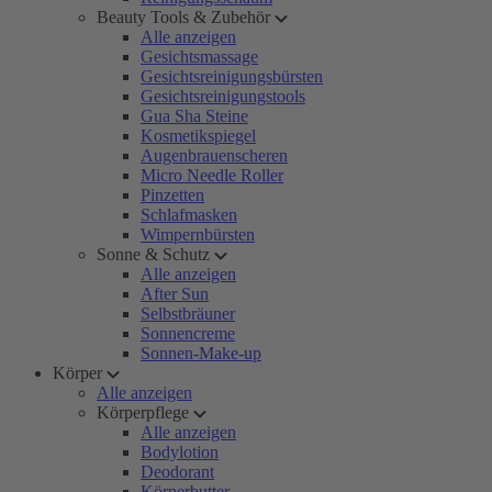
Beauty Tools & Zubehör
Alle anzeigen
Gesichtsmassage
Gesichtsreinigungsbürsten
Gesichtsreinigungstools
Gua Sha Steine
Kosmetikspiegel
Augenbrauenscheren
Micro Needle Roller
Pinzetten
Schlafmasken
Wimpernbürsten
Sonne & Schutz
Alle anzeigen
After Sun
Selbstbräuner
Sonnencreme
Sonnen-Make-up
Körper
Alle anzeigen
Körperpflege
Alle anzeigen
Bodylotion
Deodorant
Körperbutter