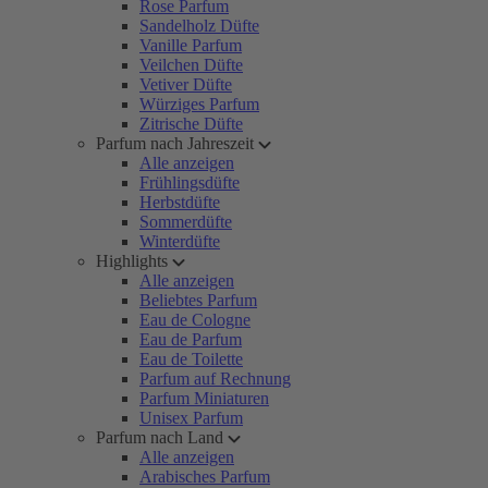
Rose Parfum
Sandelholz Düfte
Vanille Parfum
Veilchen Düfte
Vetiver Düfte
Würziges Parfum
Zitrische Düfte
Parfum nach Jahreszeit
Alle anzeigen
Frühlingsdüfte
Herbstdüfte
Sommerdüfte
Winterdüfte
Highlights
Alle anzeigen
Beliebtes Parfum
Eau de Cologne
Eau de Parfum
Eau de Toilette
Parfum auf Rechnung
Parfum Miniaturen
Unisex Parfum
Parfum nach Land
Alle anzeigen
Arabisches Parfum