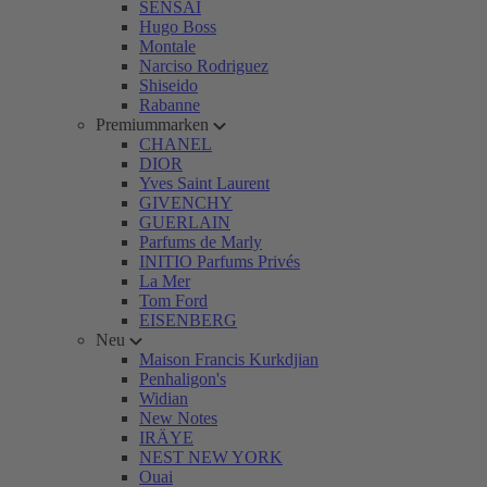
SENSAI
Hugo Boss
Montale
Narciso Rodriguez
Shiseido
Rabanne
Premiummarken
CHANEL
DIOR
Yves Saint Laurent
GIVENCHY
GUERLAIN
Parfums de Marly
INITIO Parfums Privés
La Mer
Tom Ford
EISENBERG
Neu
Maison Francis Kurkdjian
Penhaligon's
Widian
New Notes
IRÄYE
NEST NEW YORK
Ouai