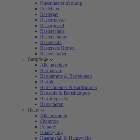
Nasenhaarentfernung
Pre-Shave
Rasiergel
Rasiermesser
Rasierpinsel
Rasierschale
Rasierschaum
Rasierseife
Rasiersets Herren
Rasierständer
Bartpflege
Alle anzeigen
Bartbalsam
Bartkämme & Bartbürsten
Bartöle
Bartschneider & Barttrimmer
Bartseife & Bartshampoo
Bartpflegesets
Bartscheren
Haare
Alle anzeigen
Shampoo
Pomade
Haarstyling
Haarausfall & Haarwuchs