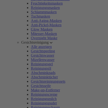
Feuchtigkeitsmasken
Reinigungsmasken
Schlammmasken
Tuchmasken
Anti-Aging-Masken
Anti-Pickel-Masken
Glow Masken
Mitesser-Masken
Overnight Maske
Gesichtsreinigung
Alle anzeigen
Gesichtspeeling
Gesichtswasser
Mizellenwasser
Reinigungsgel
Reinigungsöl
Abschminkpads
Abschminktücher
Gesichtsreinigungssets
Gesichtsseife
Make-up-Entferner
Reinigungscreme
Reinigungsmilch
Reinigungspuder
Reinigungsschaum