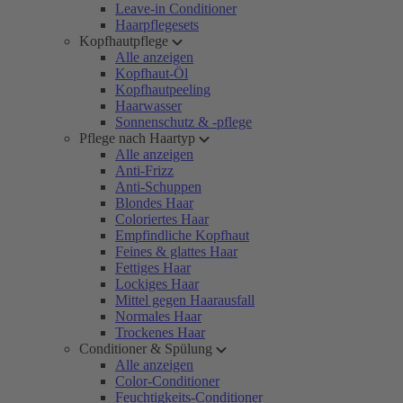
Leave-in Conditioner
Haarpflegesets
Kopfhautpflege
Alle anzeigen
Kopfhaut-Öl
Kopfhautpeeling
Haarwasser
Sonnenschutz & -pflege
Pflege nach Haartyp
Alle anzeigen
Anti-Frizz
Anti-Schuppen
Blondes Haar
Coloriertes Haar
Empfindliche Kopfhaut
Feines & glattes Haar
Fettiges Haar
Lockiges Haar
Mittel gegen Haarausfall
Normales Haar
Trockenes Haar
Conditioner & Spülung
Alle anzeigen
Color-Conditioner
Feuchtigkeits-Conditioner