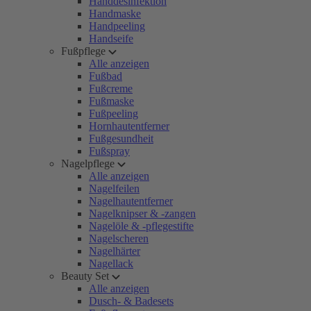
Handdesinfektion
Handmaske
Handpeeling
Handseife
Fußpflege
Alle anzeigen
Fußbad
Fußcreme
Fußmaske
Fußpeeling
Hornhautentferner
Fußgesundheit
Fußspray
Nagelpflege
Alle anzeigen
Nagelfeilen
Nagelhautentferner
Nagelknipser & -zangen
Nagelöle & -pflegestifte
Nagelscheren
Nagelhärter
Nagellack
Beauty Set
Alle anzeigen
Dusch- & Badesets