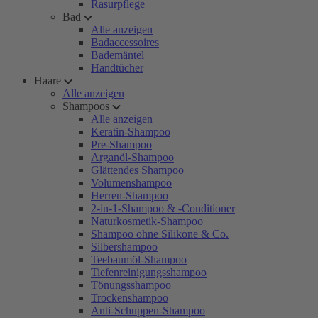
Rasurpflege
Bad
Alle anzeigen
Badaccessoires
Bademäntel
Handtücher
Haare
Alle anzeigen
Shampoos
Alle anzeigen
Keratin-Shampoo
Pre-Shampoo
Arganöl-Shampoo
Glättendes Shampoo
Volumenshampoo
Herren-Shampoo
2-in-1-Shampoo & -Conditioner
Naturkosmetik-Shampoo
Shampoo ohne Silikone & Co.
Silbershampoo
Teebaumöl-Shampoo
Tiefenreinigungsshampoo
Tönungsshampoo
Trockenshampoo
Anti-Schuppen-Shampoo