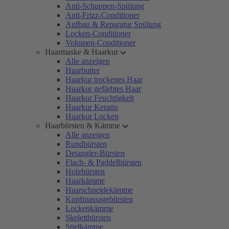
Anti-Schuppen-Spülung
Anti-Frizz-Conditioner
Aufbau & Reparatur Spülung
Locken-Conditioner
Volumen-Conditioner
Haarmaske & Haarkur
Alle anzeigen
Haarbutter
Haarkur trockenes Haar
Haarkur gefärbtes Haar
Haarkur Feuchtigkeit
Haarkur Keratin
Haarkur Locken
Haarbürsten & Kämme
Alle anzeigen
Rundbürsten
Detangler-Bürsten
Flach- & Paddelbürsten
Holzbürsten
Haarkämme
Haarschneidekämme
Kopfmassagebürsten
Lockenkämme
Skelettbürsten
Stielkämme