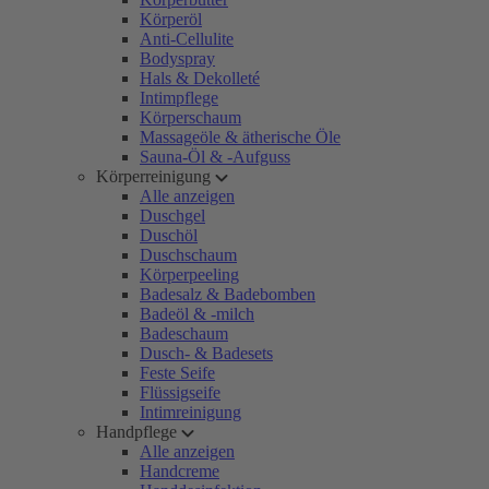
Körperöl
Anti-Cellulite
Bodyspray
Hals & Dekolleté
Intimpflege
Körperschaum
Massageöle & ätherische Öle
Sauna-Öl & -Aufguss
Körperreinigung
Alle anzeigen
Duschgel
Duschöl
Duschschaum
Körperpeeling
Badesalz & Badebomben
Badeöl & -milch
Badeschaum
Dusch- & Badesets
Feste Seife
Flüssigseife
Intimreinigung
Handpflege
Alle anzeigen
Handcreme