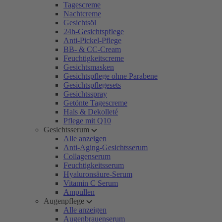
Tagescreme
Nachtcreme
Gesichtsöl
24h-Gesichtspflege
Anti-Pickel-Pflege
BB- & CC-Cream
Feuchtigkeitscreme
Gesichtsmasken
Gesichtspflege ohne Parabene
Gesichtspflegesets
Gesichtsspray
Getönte Tagescreme
Hals & Dekolleté
Pflege mit Q10
Gesichtsserum
Alle anzeigen
Anti-Aging-Gesichtsserum
Collagenserum
Feuchtigkeitsserum
Hyaluronsäure-Serum
Vitamin C Serum
Ampullen
Augenpflege
Alle anzeigen
Augenbrauenserum