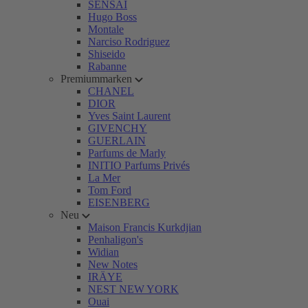
SENSAI
Hugo Boss
Montale
Narciso Rodriguez
Shiseido
Rabanne
Premiummarken
CHANEL
DIOR
Yves Saint Laurent
GIVENCHY
GUERLAIN
Parfums de Marly
INITIO Parfums Privés
La Mer
Tom Ford
EISENBERG
Neu
Maison Francis Kurkdjian
Penhaligon's
Widian
New Notes
IRÄYE
NEST NEW YORK
Ouai