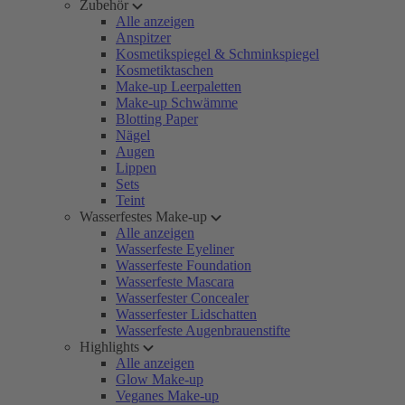
Zubehör
Alle anzeigen
Anspitzer
Kosmetikspiegel & Schminkspiegel
Kosmetiktaschen
Make-up Leerpaletten
Make-up Schwämme
Blotting Paper
Nägel
Augen
Lippen
Sets
Teint
Wasserfestes Make-up
Alle anzeigen
Wasserfeste Eyeliner
Wasserfeste Foundation
Wasserfeste Mascara
Wasserfester Concealer
Wasserfester Lidschatten
Wasserfeste Augenbrauenstifte
Highlights
Alle anzeigen
Glow Make-up
Veganes Make-up