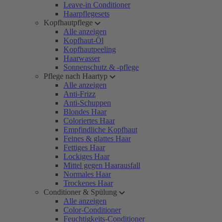
Leave-in Conditioner
Haarpflegesets
Kopfhautpflege
Alle anzeigen
Kopfhaut-Öl
Kopfhautpeeling
Haarwasser
Sonnenschutz & -pflege
Pflege nach Haartyp
Alle anzeigen
Anti-Frizz
Anti-Schuppen
Blondes Haar
Coloriertes Haar
Empfindliche Kopfhaut
Feines & glattes Haar
Fettiges Haar
Lockiges Haar
Mittel gegen Haarausfall
Normales Haar
Trockenes Haar
Conditioner & Spülung
Alle anzeigen
Color-Conditioner
Feuchtigkeits-Conditioner