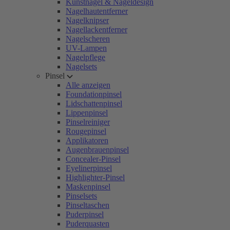
Kunstnägel & Nageldesign
Nagelhautentferner
Nagelknipser
Nagellackentferner
Nagelscheren
UV-Lampen
Nagelpflege
Nagelsets
Pinsel
Alle anzeigen
Foundationpinsel
Lidschattenpinsel
Lippenpinsel
Pinselreiniger
Rougepinsel
Applikatoren
Augenbrauenpinsel
Concealer-Pinsel
Eyelinerpinsel
Highlighter-Pinsel
Maskenpinsel
Pinselsets
Pinseltaschen
Puderpinsel
Puderquasten