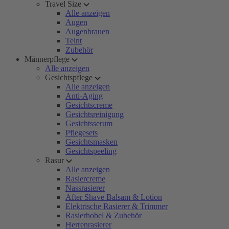
Travel Size
Alle anzeigen
Augen
Augenbrauen
Teint
Zubehör
Männerpflege
Alle anzeigen
Gesichtspflege
Alle anzeigen
Anti-Aging
Gesichtscreme
Gesichtsreinigung
Gesichtsserum
Pflegesets
Gesichtsmasken
Gesichtspeeling
Rasur
Alle anzeigen
Rasiercreme
Nassrasierer
After Shave Balsam & Lotion
Elektrische Rasierer & Trimmer
Rasierhobel & Zubehör
Herrenrasierer