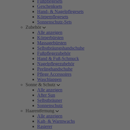
Fußpflegesets
Geschenksets
Hand- & Nagelpflegesets
Körperpflegesets
Sonnenschutz-Sets
Zubehör
Alle anzeigen
Körperbürsten
Massagebürsten
Selbstbräungshandschuhe
Fußpflegezubehör
Hand & Fuß-Schmuck
Nagelpflegezubehör
Peelinghandschuhe
Pflege Accessoires
Waschlappen
Sonne & Schutz
Alle anzeigen
After Sun
Selbstbräuner
Sonnenschutz
Haarentfernung
Alle anzeigen
Kalt- & Warmwachs
Rasierer