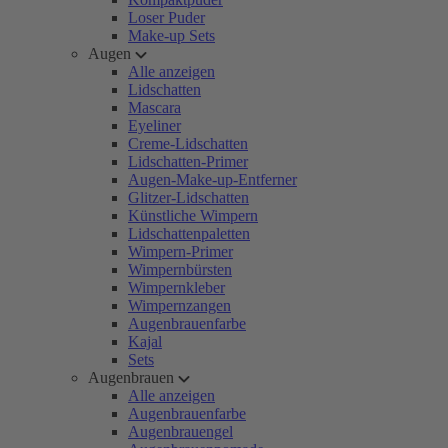
Loser Puder
Make-up Sets
Augen
Alle anzeigen
Lidschatten
Mascara
Eyeliner
Creme-Lidschatten
Lidschatten-Primer
Augen-Make-up-Entferner
Glitzer-Lidschatten
Künstliche Wimpern
Lidschattenpaletten
Wimpern-Primer
Wimpernbürsten
Wimpernkleber
Wimpernzangen
Augenbrauenfarbe
Kajal
Sets
Augenbrauen
Alle anzeigen
Augenbrauenfarbe
Augenbrauengel