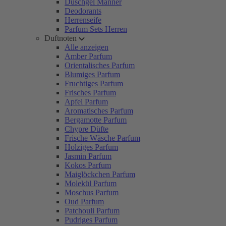
Duschgel Männer
Deodorants
Herrenseife
Parfum Sets Herren
Duftnoten
Alle anzeigen
Amber Parfum
Orientalisches Parfum
Blumiges Parfum
Fruchtiges Parfum
Frisches Parfum
Apfel Parfum
Aromatisches Parfum
Bergamotte Parfum
Chypre Düfte
Frische Wäsche Parfum
Holziges Parfum
Jasmin Parfum
Kokos Parfum
Maiglöckchen Parfum
Molekül Parfum
Moschus Parfum
Oud Parfum
Patchouli Parfum
Pudriges Parfum