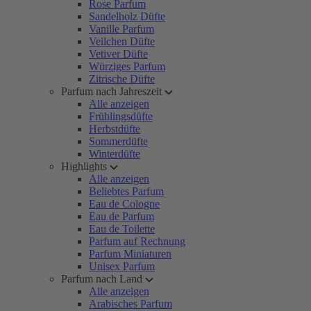
Rose Parfum
Sandelholz Düfte
Vanille Parfum
Veilchen Düfte
Vetiver Düfte
Würziges Parfum
Zitrische Düfte
Parfum nach Jahreszeit
Alle anzeigen
Frühlingsdüfte
Herbstdüfte
Sommerdüfte
Winterdüfte
Highlights
Alle anzeigen
Beliebtes Parfum
Eau de Cologne
Eau de Parfum
Eau de Toilette
Parfum auf Rechnung
Parfum Miniaturen
Unisex Parfum
Parfum nach Land
Alle anzeigen
Arabisches Parfum