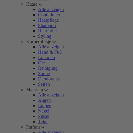
Haare
Alle anzeigen
Conditioner
Haarpflege
Shampoo
Haarfarbe
Styling
Körperpflege
Alle anzeigen
Hand & Fuß
Lotionen
Öle
Reinigung
Sonne
Deodorants
Seifen
Make-up
Alle anzeigen
Augen
Lippen
Nägel
Pinsel
Teint
Parfum
Alle anzeigen