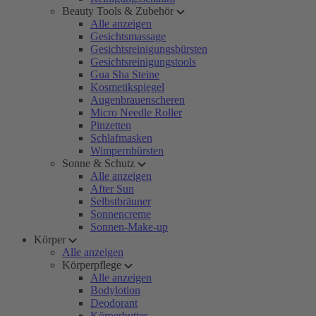
Beauty Tools & Zubehör
Alle anzeigen
Gesichtsmassage
Gesichtsreinigungsbürsten
Gesichtsreinigungstools
Gua Sha Steine
Kosmetikspiegel
Augenbrauenscheren
Micro Needle Roller
Pinzetten
Schlafmasken
Wimpernbürsten
Sonne & Schutz
Alle anzeigen
After Sun
Selbstbräuner
Sonnencreme
Sonnen-Make-up
Körper
Alle anzeigen
Körperpflege
Alle anzeigen
Bodylotion
Deodorant
Körperbutter