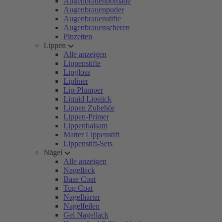
Augenbrauenpomade
Augenbrauenpuder
Augenbrauenstifte
Augenbrauenscheren
Pinzetten
Lippen
Alle anzeigen
Lippenstifte
Lipgloss
Lipliner
Lip-Plumper
Liquid Lipstick
Lippen Zubehör
Lippen-Primer
Lippenbalsam
Matter Lippenstift
Lippenstift-Sets
Nägel
Alle anzeigen
Nagellack
Base Coat
Top Coat
Nagelhärter
Nagelfeilen
Gel Nagellack