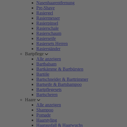
Nasenhaarentfernung
Pre-Shave
Rasiergel
Rasiermesser
Rasierpinsel
Rasierschale
Rasierschaum
Rasierseife
Rasiersets Herren
Rasierständer
Bartpflege
Alle anzeigen
Bartbalsam
Bartkämme & Bartbürsten
Bartöle
Bartschneider & Barttrimmer
Bartseife & Bartshampoo
Bartpflegesets
Bartscheren
Haare
Alle anzeigen
Shampoo
Pomade
Haarstyling
Haarausfall & Haarwuchs