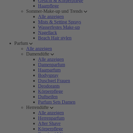
Gesicht & Körperpflege
Haarpflege
Sommer-Make-up und Trends
Alle anzeigen
Mists & Setting Sprays
Wasserfestes Make-up
Nagellack
Beach Hair stylen
Parfum
Alle anzeigen
Damendüfte
Alle anzeigen
Damenparfum
Haarparfum
Bodyspray
Duschgel Frauen
Deodorants
Körperpflege
Duftseifen
Parfum Sets Damen
Herrendüfte
Alle anzeigen
Herrenparfum
After Shave
Körperpflege