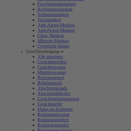
Feuchtigkeitsmasken
Reinigungsmasken
Schlammmasken
Tuchmasken
Anti-Aging-Masken
Anti-Pickel-Masken
Glow Masken
Mitesser-Masken
Overnight Maske
Gesichtsreinigung
Alle anzeigen
Gesichtspeeling
Gesichtswasser
Mizellenwasser
Reinigungsgel
Reinigungsöl
Abschminkpads
Abschminktücher
Gesichtsreinigungssets
Gesichtsseife
Make-up-Entferner
Reinigungscreme
Reinigungsmilch
Reinigungspuder
Reinigungsschaum