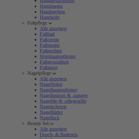
Handdesinfektion
Handmaske
Handpeeling
Handseife
Fußpflege
Alle anzeigen
Fußbad
Fußcreme
Fußmaske
Fußpeeling
Hornhautentferner
Fußgesundheit
Fußspray
Nagelpflege
Alle anzeigen
Nagelfeilen
Nagelhautentferner
Nagelknipser & -zangen
Nagelöle & -pflegestifte
Nagelscheren
Nagelhärter
Nagellack
Beauty Set
Alle anzeigen
Dusch- & Badesets