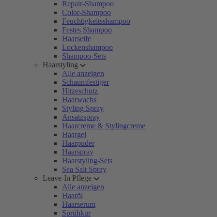
Repair-Shampoo
Color-Shampoo
Feuchtigkeitsshampoo
Festes Shampoo
Haarseife
Lockenshampoo
Shampoo-Sets
Haarstyling
Alle anzeigen
Schaumfestiger
Hitzeschutz
Haarwachs
Styling Spray
Ansatzspray
Haarcreme & Stylingcreme
Haargel
Haarpuder
Haarspray
Haarstyling-Sets
Sea Salt Spray
Leave-In Pflege
Alle anzeigen
Haaröl
Haarserum
Sprühkur