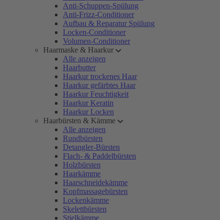
Anti-Schuppen-Spülung
Anti-Frizz-Conditioner
Aufbau & Reparatur Spülung
Locken-Conditioner
Volumen-Conditioner
Haarmaske & Haarkur
Alle anzeigen
Haarbutter
Haarkur trockenes Haar
Haarkur gefärbtes Haar
Haarkur Feuchtigkeit
Haarkur Keratin
Haarkur Locken
Haarbürsten & Kämme
Alle anzeigen
Rundbürsten
Detangler-Bürsten
Flach- & Paddelbürsten
Holzbürsten
Haarkämme
Haarschneidekämme
Kopfmassagebürsten
Lockenkämme
Skelettbürsten
Stielkämme