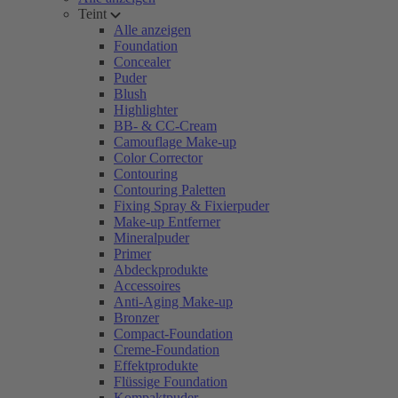
Teint
Alle anzeigen
Foundation
Concealer
Puder
Blush
Highlighter
BB- & CC-Cream
Camouflage Make-up
Color Corrector
Contouring
Contouring Paletten
Fixing Spray & Fixierpuder
Make-up Entferner
Mineralpuder
Primer
Abdeckprodukte
Accessoires
Anti-Aging Make-up
Bronzer
Compact-Foundation
Creme-Foundation
Effektprodukte
Flüssige Foundation
Kompaktpuder