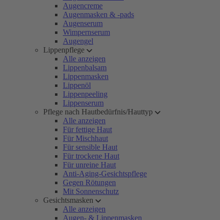
Augencreme
Augenmasken & -pads
Augenserum
Wimpernserum
Augengel
Lippenpflege
Alle anzeigen
Lippenbalsam
Lippenmasken
Lippenöl
Lippenpeeling
Lippenserum
Pflege nach Hautbedürfnis/Hauttyp
Alle anzeigen
Für fettige Haut
Für Mischhaut
Für sensible Haut
Für trockene Haut
Für unreine Haut
Anti-Aging-Gesichtspflege
Gegen Rötungen
Mit Sonnenschutz
Gesichtsmasken
Alle anzeigen
Augen- & Lippenmasken