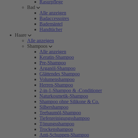
Rasurpflege
Bad
Alle anzeigen
Badaccessoires
Bademäntel
Handtücher
Haare
Alle anzeigen
Shampoos
Alle anzeigen
Keratin-Shampoo
Pre-Shampoo
Arganöl-Shampoo
Glättendes Shampoo
Volumenshampoo
Herren-Shampoo
2-in-1-Shampoo & -Conditioner
Naturkosmetik-Shampoo
Shampoo ohne Silikone & Co.
Silbershampoo
Teebaumöl-Shampoo
Tiefenreinigungsshampoo
Tönungsshampoo
Trockenshampoo
Anti-Schuppen-Shampoo