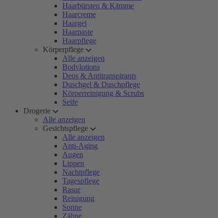
Haarbürsten & Kämme
Haarcreme
Haargel
Haarpaste
Haarpflege
Körperpflege
Alle anzeigen
Bodylotions
Deos & Antitranspirants
Duschgel & Duschpflege
Körperreinigung & Scrubs
Seife
Drogerie
Alle anzeigen
Gesichtspflege
Alle anzeigen
Anti-Aging
Augen
Lippen
Nachtpflege
Tagespflege
Rasur
Reinigung
Sonne
Zähne