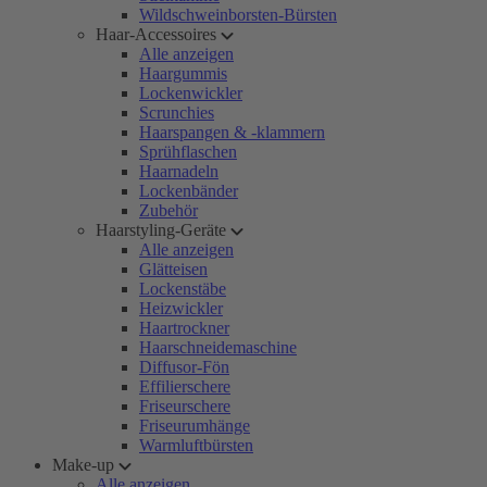
Wildschweinborsten-Bürsten
Haar-Accessoires
Alle anzeigen
Haargummis
Lockenwickler
Scrunchies
Haarspangen & -klammern
Sprühflaschen
Haarnadeln
Lockenbänder
Zubehör
Haarstyling-Geräte
Alle anzeigen
Glätteisen
Lockenstäbe
Heizwickler
Haartrockner
Haarschneidemaschine
Diffusor-Fön
Effilierschere
Friseurschere
Friseurumhänge
Warmluftbürsten
Make-up
Alle anzeigen