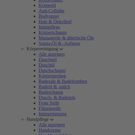
Körperöl
Anti-Cellulite
Bodyspray
Hals & Dekolleté
Intimpflege
Körperschaum
Massageöle & ätherische Öle
Sauna-Öl & -Aufguss
Körperreinigung
Alle anzeigen
Duschgel
Duschöl
Duschschaum
Körperpeeling
Badesalz & Badebomben
Badeöl & -milch
Badeschaum
Dusch- & Badesets
Feste Seife
Flüssigseife
Intimreinigung
Handpflege
Alle anzeigen
Handcreme