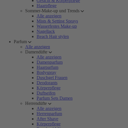
Gesicht & Körperpflege
Haarpflege
Sommer-Make-up und Trends
Alle anzeigen
Mists & Setting Sprays
Wasserfestes Make-up
Nagellack
Beach Hair stylen
Parfum
Alle anzeigen
Damendüfte
Alle anzeigen
Damenparfum
Haarparfum
Bodyspray
Duschgel Frauen
Deodorants
Körperpflege
Duftseifen
Parfum Sets Damen
Herrendüfte
Alle anzeigen
Herrenparfum
After Shave
Körperpflege