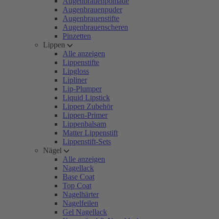
Augenbrauenpomade
Augenbrauenpuder
Augenbrauenstifte
Augenbrauenscheren
Pinzetten
Lippen
Alle anzeigen
Lippenstifte
Lipgloss
Lipliner
Lip-Plumper
Liquid Lipstick
Lippen Zubehör
Lippen-Primer
Lippenbalsam
Matter Lippenstift
Lippenstift-Sets
Nägel
Alle anzeigen
Nagellack
Base Coat
Top Coat
Nagelhärter
Nagelfeilen
Gel Nagellack