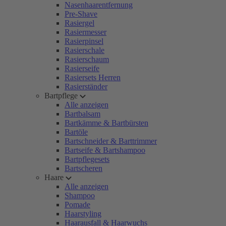
Nasenhaarentfernung
Pre-Shave
Rasiergel
Rasiermesser
Rasierpinsel
Rasierschale
Rasierschaum
Rasierseife
Rasiersets Herren
Rasierständer
Bartpflege
Alle anzeigen
Bartbalsam
Bartkämme & Bartbürsten
Bartöle
Bartschneider & Barttrimmer
Bartseife & Bartshampoo
Bartpflegesets
Bartscheren
Haare
Alle anzeigen
Shampoo
Pomade
Haarstyling
Haarausfall & Haarwuchs