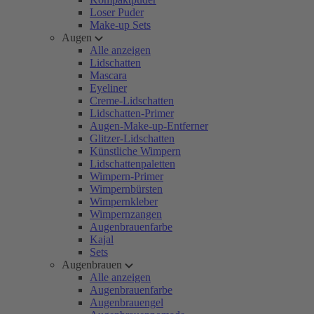
Loser Puder
Make-up Sets
Augen
Alle anzeigen
Lidschatten
Mascara
Eyeliner
Creme-Lidschatten
Lidschatten-Primer
Augen-Make-up-Entferner
Glitzer-Lidschatten
Künstliche Wimpern
Lidschattenpaletten
Wimpern-Primer
Wimpernbürsten
Wimpernkleber
Wimpernzangen
Augenbrauenfarbe
Kajal
Sets
Augenbrauen
Alle anzeigen
Augenbrauenfarbe
Augenbrauengel