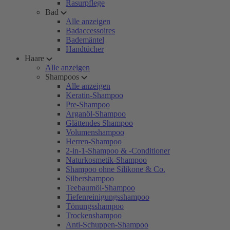
Rasurpflege
Bad
Alle anzeigen
Badaccessoires
Bademäntel
Handtücher
Haare
Alle anzeigen
Shampoos
Alle anzeigen
Keratin-Shampoo
Pre-Shampoo
Arganöl-Shampoo
Glättendes Shampoo
Volumenshampoo
Herren-Shampoo
2-in-1-Shampoo & -Conditioner
Naturkosmetik-Shampoo
Shampoo ohne Silikone & Co.
Silbershampoo
Teebaumöl-Shampoo
Tiefenreinigungsshampoo
Tönungsshampoo
Trockenshampoo
Anti-Schuppen-Shampoo