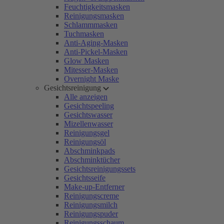
Feuchtigkeitsmasken
Reinigungsmasken
Schlammmasken
Tuchmasken
Anti-Aging-Masken
Anti-Pickel-Masken
Glow Masken
Mitesser-Masken
Overnight Maske
Gesichtsreinigung
Alle anzeigen
Gesichtspeeling
Gesichtswasser
Mizellenwasser
Reinigungsgel
Reinigungsöl
Abschminkpads
Abschminktücher
Gesichtsreinigungssets
Gesichtsseife
Make-up-Entferner
Reinigungscreme
Reinigungsmilch
Reinigungspuder
Reinigungsschaum