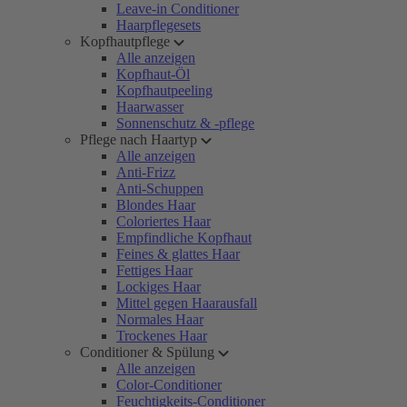
Leave-in Conditioner
Haarpflegesets
Kopfhautpflege
Alle anzeigen
Kopfhaut-Öl
Kopfhautpeeling
Haarwasser
Sonnenschutz & -pflege
Pflege nach Haartyp
Alle anzeigen
Anti-Frizz
Anti-Schuppen
Blondes Haar
Coloriertes Haar
Empfindliche Kopfhaut
Feines & glattes Haar
Fettiges Haar
Lockiges Haar
Mittel gegen Haarausfall
Normales Haar
Trockenes Haar
Conditioner & Spülung
Alle anzeigen
Color-Conditioner
Feuchtigkeits-Conditioner