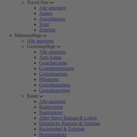
Travel Size
Alle anzeigen
Augen
Augenbrauen
Teint
Zubehör
Männerpflege
Alle anzeigen
Gesichtspflege
Alle anzeigen
Anti-Aging
Gesichtscreme
Gesichtsreinigung
Gesichtsserum
Pflegesets
Gesichtsmasken
Gesichtspeeling
Rasur
Alle anzeigen
Rasiercreme
Nassrasierer
After Shave Balsam & Lotion
Elektrische Rasierer & Trimmer
Rasierhobel & Zubehör
Herrenrasierer