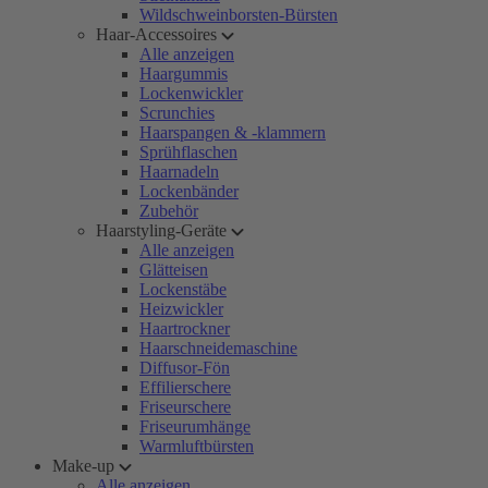
Wildschweinborsten-Bürsten
Haar-Accessoires
Alle anzeigen
Haargummis
Lockenwickler
Scrunchies
Haarspangen & -klammern
Sprühflaschen
Haarnadeln
Lockenbänder
Zubehör
Haarstyling-Geräte
Alle anzeigen
Glätteisen
Lockenstäbe
Heizwickler
Haartrockner
Haarschneidemaschine
Diffusor-Fön
Effilierschere
Friseurschere
Friseurumhänge
Warmluftbürsten
Make-up
Alle anzeigen