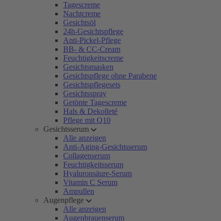
Tagescreme
Nachtcreme
Gesichtsöl
24h-Gesichtspflege
Anti-Pickel-Pflege
BB- & CC-Cream
Feuchtigkeitscreme
Gesichtsmasken
Gesichtspflege ohne Parabene
Gesichtspflegesets
Gesichtsspray
Getönte Tagescreme
Hals & Dekolleté
Pflege mit Q10
Gesichtsserum
Alle anzeigen
Anti-Aging-Gesichtsserum
Collagenserum
Feuchtigkeitsserum
Hyaluronsäure-Serum
Vitamin C Serum
Ampullen
Augenpflege
Alle anzeigen
Augenbrauenserum