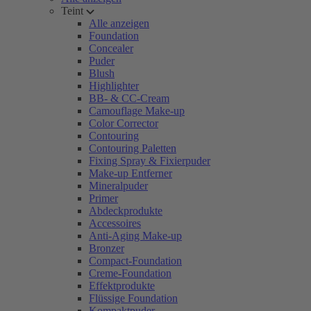
Teint
Alle anzeigen
Foundation
Concealer
Puder
Blush
Highlighter
BB- & CC-Cream
Camouflage Make-up
Color Corrector
Contouring
Contouring Paletten
Fixing Spray & Fixierpuder
Make-up Entferner
Mineralpuder
Primer
Abdeckprodukte
Accessoires
Anti-Aging Make-up
Bronzer
Compact-Foundation
Creme-Foundation
Effektprodukte
Flüssige Foundation
Kompaktpuder