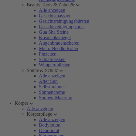
Beauty Tools & Zubehör
Alle anzeigen
Gesichtsmassage
Gesichtsreinigungsbürsten
Gesichtsreinigungstools
Gua Sha Steine
Kosmetikspiegel
Augenbrauenscheren
Micro Needle Roller
Pinzetten
Schlafmasken
Wimpernbürsten
Sonne & Schutz
Alle anzeigen
After Sun
Selbstbräuner
Sonnencreme
Sonnen-Make-up
Körper
Alle anzeigen
Körperpflege
Alle anzeigen
Bodylotion
Deodorant
Körperbutter