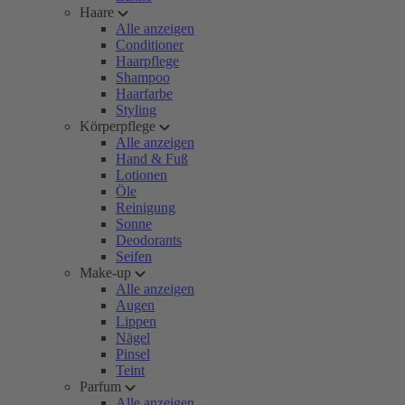
Haare
Alle anzeigen
Conditioner
Haarpflege
Shampoo
Haarfarbe
Styling
Körperpflege
Alle anzeigen
Hand & Fuß
Lotionen
Öle
Reinigung
Sonne
Deodorants
Seifen
Make-up
Alle anzeigen
Augen
Lippen
Nägel
Pinsel
Teint
Parfum
Alle anzeigen