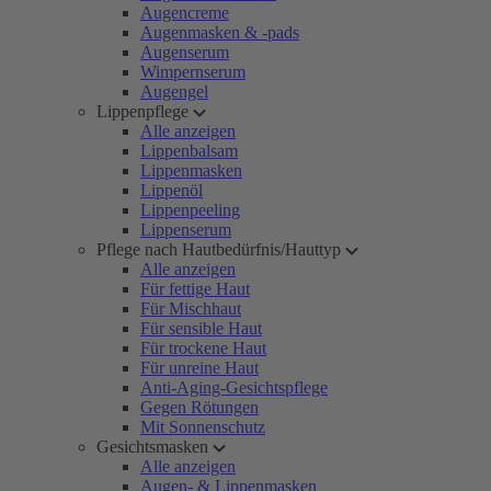
Augencreme
Augenmasken & -pads
Augenserum
Wimpernserum
Augengel
Lippenpflege
Alle anzeigen
Lippenbalsam
Lippenmasken
Lippenöl
Lippenpeeling
Lippenserum
Pflege nach Hautbedürfnis/Hauttyp
Alle anzeigen
Für fettige Haut
Für Mischhaut
Für sensible Haut
Für trockene Haut
Für unreine Haut
Anti-Aging-Gesichtspflege
Gegen Rötungen
Mit Sonnenschutz
Gesichtsmasken
Alle anzeigen
Augen- & Lippenmasken