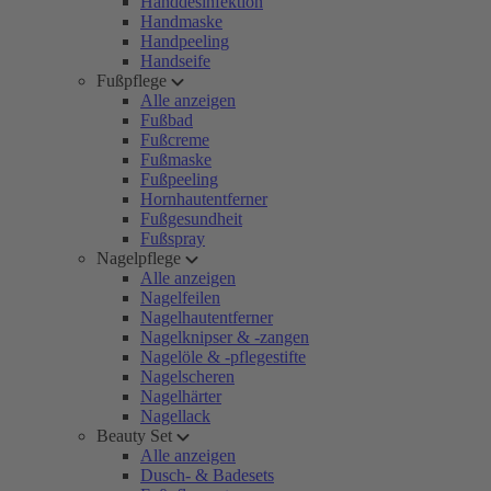
Handdesinfektion
Handmaske
Handpeeling
Handseife
Fußpflege
Alle anzeigen
Fußbad
Fußcreme
Fußmaske
Fußpeeling
Hornhautentferner
Fußgesundheit
Fußspray
Nagelpflege
Alle anzeigen
Nagelfeilen
Nagelhautentferner
Nagelknipser & -zangen
Nagelöle & -pflegestifte
Nagelscheren
Nagelhärter
Nagellack
Beauty Set
Alle anzeigen
Dusch- & Badesets