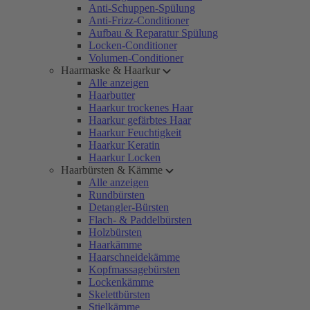
Anti-Schuppen-Spülung
Anti-Frizz-Conditioner
Aufbau & Reparatur Spülung
Locken-Conditioner
Volumen-Conditioner
Haarmaske & Haarkur
Alle anzeigen
Haarbutter
Haarkur trockenes Haar
Haarkur gefärbtes Haar
Haarkur Feuchtigkeit
Haarkur Keratin
Haarkur Locken
Haarbürsten & Kämme
Alle anzeigen
Rundbürsten
Detangler-Bürsten
Flach- & Paddelbürsten
Holzbürsten
Haarkämme
Haarschneidekämme
Kopfmassagebürsten
Lockenkämme
Skelettbürsten
Stielkämme