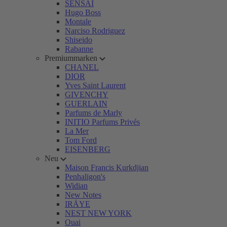
SENSAI
Hugo Boss
Montale
Narciso Rodriguez
Shiseido
Rabanne
Premiummarken
CHANEL
DIOR
Yves Saint Laurent
GIVENCHY
GUERLAIN
Parfums de Marly
INITIO Parfums Privés
La Mer
Tom Ford
EISENBERG
Neu
Maison Francis Kurkdjian
Penhaligon's
Widian
New Notes
IRÄYE
NEST NEW YORK
Ouai