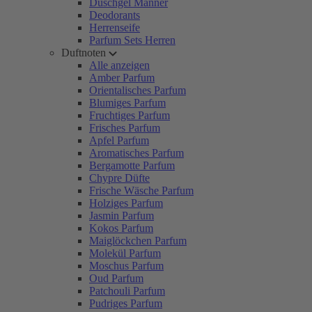
Duschgel Männer
Deodorants
Herrenseife
Parfum Sets Herren
Duftnoten
Alle anzeigen
Amber Parfum
Orientalisches Parfum
Blumiges Parfum
Fruchtiges Parfum
Frisches Parfum
Apfel Parfum
Aromatisches Parfum
Bergamotte Parfum
Chypre Düfte
Frische Wäsche Parfum
Holziges Parfum
Jasmin Parfum
Kokos Parfum
Maiglöckchen Parfum
Molekül Parfum
Moschus Parfum
Oud Parfum
Patchouli Parfum
Pudriges Parfum