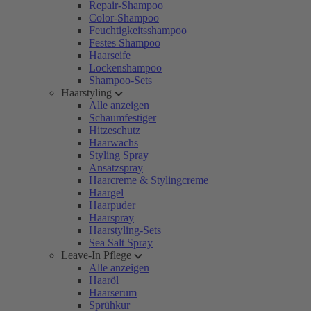
Repair-Shampoo
Color-Shampoo
Feuchtigkeitsshampoo
Festes Shampoo
Haarseife
Lockenshampoo
Shampoo-Sets
Haarstyling
Alle anzeigen
Schaumfestiger
Hitzeschutz
Haarwachs
Styling Spray
Ansatzspray
Haarcreme & Stylingcreme
Haargel
Haarpuder
Haarspray
Haarstyling-Sets
Sea Salt Spray
Leave-In Pflege
Alle anzeigen
Haaröl
Haarserum
Sprühkur