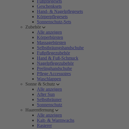
Fußpflegesets
Geschenksets
Hand- & Nagelpflegesets
Körperpflegesets
Sonnenschutz-Sets
Zubehör
Alle anzeigen
Körperbürsten
Massagebürsten
Selbstbräungshandschuhe
Fußpflegezubehör
Hand & Fuß-Schmuck
Nagelpflegezubehör
Peelinghandschuhe
Pflege Accessoires
Waschlappen
Sonne & Schutz
Alle anzeigen
After Sun
Selbstbräuner
Sonnenschutz
Haarentfernung
Alle anzeigen
Kalt- & Warmwachs
Rasierer