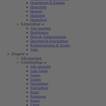
Haarbürsten & Kämme
Haarcreme
Haargel
Haarpaste
Haarpflege
Körperpflege
Alle anzeigen
Bodylotions
Deos & Antitranspirants
Duschgel & Duschpflege
Körperreinigung & Scrubs
Seife
Drogerie
Alle anzeigen
Gesichtspflege
Alle anzeigen
Anti-Aging
Augen
Lippen
Nachtpflege
Tagespflege
Rasur
Reinigung
Sonne
Zähne