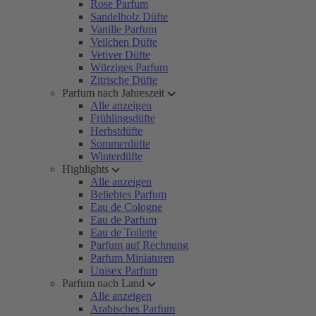
Rose Parfum
Sandelholz Düfte
Vanille Parfum
Veilchen Düfte
Vetiver Düfte
Würziges Parfum
Zitrische Düfte
Parfum nach Jahreszeit
Alle anzeigen
Frühlingsdüfte
Herbstdüfte
Sommerdüfte
Winterdüfte
Highlights
Alle anzeigen
Beliebtes Parfum
Eau de Cologne
Eau de Parfum
Eau de Toilette
Parfum auf Rechnung
Parfum Miniaturen
Unisex Parfum
Parfum nach Land
Alle anzeigen
Arabisches Parfum