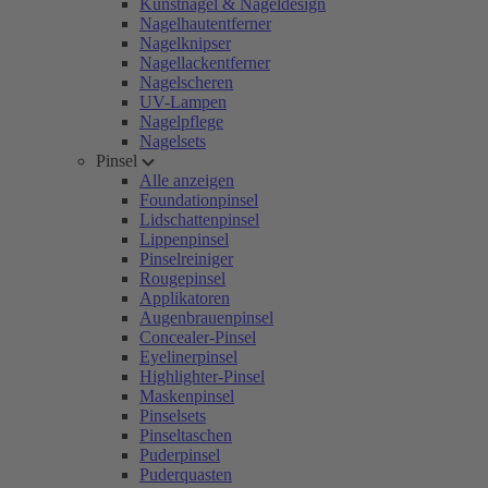
Kunstnägel & Nageldesign
Nagelhautentferner
Nagelknipser
Nagellackentferner
Nagelscheren
UV-Lampen
Nagelpflege
Nagelsets
Pinsel
Alle anzeigen
Foundationpinsel
Lidschattenpinsel
Lippenpinsel
Pinselreiniger
Rougepinsel
Applikatoren
Augenbrauenpinsel
Concealer-Pinsel
Eyelinerpinsel
Highlighter-Pinsel
Maskenpinsel
Pinselsets
Pinseltaschen
Puderpinsel
Puderquasten