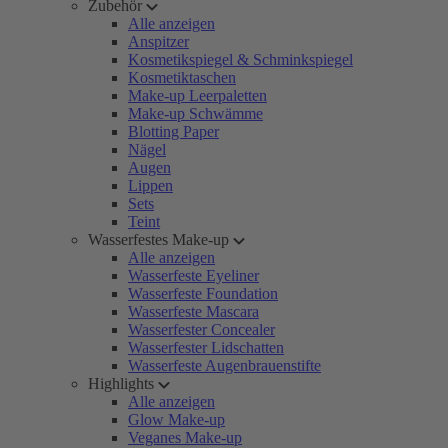
Zubehör
Alle anzeigen
Anspitzer
Kosmetikspiegel & Schminkspiegel
Kosmetiktaschen
Make-up Leerpaletten
Make-up Schwämme
Blotting Paper
Nägel
Augen
Lippen
Sets
Teint
Wasserfestes Make-up
Alle anzeigen
Wasserfeste Eyeliner
Wasserfeste Foundation
Wasserfeste Mascara
Wasserfester Concealer
Wasserfester Lidschatten
Wasserfeste Augenbrauenstifte
Highlights
Alle anzeigen
Glow Make-up
Veganes Make-up