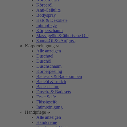
Körperöl
Anti-Cellulite
Bodyspray
Hals & Dekolleté
Intimpflege
Körperschaum
Massageöle & ätherische Öle
Sauna-Öl & -Aufguss
Körperreinigung
Alle anzeigen
Duschgel
Duschöl
Duschschaum
Körperpeeling
Badesalz & Badebomben
Badeöl & -milch
Badeschaum
Dusch- & Badesets
Feste Seife
Flüssigseife
Intimreinigung
Handpflege
Alle anzeigen
Handcreme