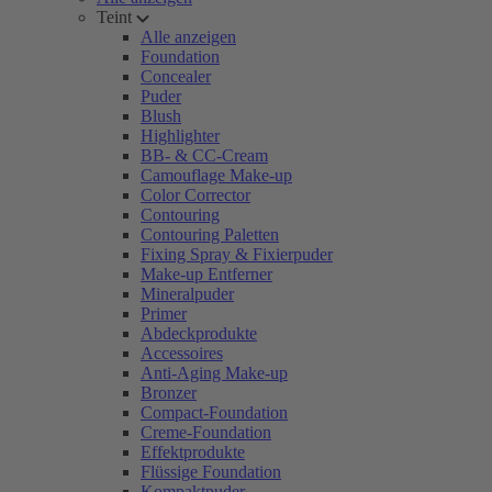
Teint
Alle anzeigen
Foundation
Concealer
Puder
Blush
Highlighter
BB- & CC-Cream
Camouflage Make-up
Color Corrector
Contouring
Contouring Paletten
Fixing Spray & Fixierpuder
Make-up Entferner
Mineralpuder
Primer
Abdeckprodukte
Accessoires
Anti-Aging Make-up
Bronzer
Compact-Foundation
Creme-Foundation
Effektprodukte
Flüssige Foundation
Kompaktpuder