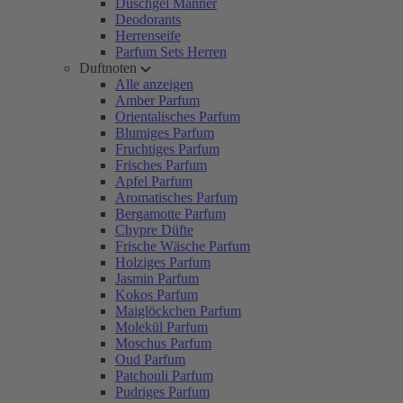
Duschgel Männer
Deodorants
Herrenseife
Parfum Sets Herren
Duftnoten
Alle anzeigen
Amber Parfum
Orientalisches Parfum
Blumiges Parfum
Fruchtiges Parfum
Frisches Parfum
Apfel Parfum
Aromatisches Parfum
Bergamotte Parfum
Chypre Düfte
Frische Wäsche Parfum
Holziges Parfum
Jasmin Parfum
Kokos Parfum
Maiglöckchen Parfum
Molekül Parfum
Moschus Parfum
Oud Parfum
Patchouli Parfum
Pudriges Parfum