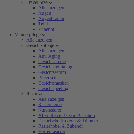
Travel Size
Alle anzeigen
Augen
Augenbrauen
Teint
Zubehör
Männerpflege
Alle anzeigen
Gesichtspflege
Alle anzeigen
Anti-Aging
Gesichtscreme
Gesichtsreinigung
Gesichtsserum
Pflegesets
Gesichtsmasken
Gesichtspeeling
Rasur
Alle anzeigen
Rasiercreme
Nassrasierer
After Shave Balsam & Lotion
Elektrische Rasierer & Trimmer
Rasierhobel & Zubehör
Herrenrasierer