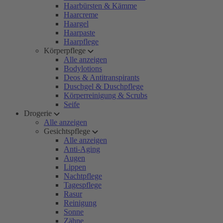
Haarbürsten & Kämme
Haarcreme
Haargel
Haarpaste
Haarpflege
Körperpflege
Alle anzeigen
Bodylotions
Deos & Antitranspirants
Duschgel & Duschpflege
Körperreinigung & Scrubs
Seife
Drogerie
Alle anzeigen
Gesichtspflege
Alle anzeigen
Anti-Aging
Augen
Lippen
Nachtpflege
Tagespflege
Rasur
Reinigung
Sonne
Zähne