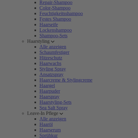
Repair-Shampoo
Color-Shampoo
Feuchtigkeitsshampoo
Festes Shampoo
Haarseife
Lockenshampoo
Shampoo-Sets
Haarstyling
Alle anzeigen
Schaumfestiger
Hitzeschutz
Haarwachs
Styling Spray
Ansatzspray
Haarcreme & Stylingcreme
Haargel
Haarpuder
Haarspray
Haarstyling-Sets
Sea Salt Spray
Leave-In Pflege
Alle anzeigen
Haaröl
Haarserum
Sprühkur