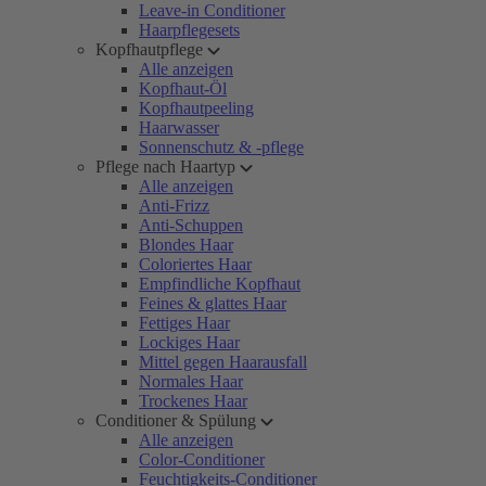
Leave-in Conditioner
Haarpflegesets
Kopfhautpflege
Alle anzeigen
Kopfhaut-Öl
Kopfhautpeeling
Haarwasser
Sonnenschutz & -pflege
Pflege nach Haartyp
Alle anzeigen
Anti-Frizz
Anti-Schuppen
Blondes Haar
Coloriertes Haar
Empfindliche Kopfhaut
Feines & glattes Haar
Fettiges Haar
Lockiges Haar
Mittel gegen Haarausfall
Normales Haar
Trockenes Haar
Conditioner & Spülung
Alle anzeigen
Color-Conditioner
Feuchtigkeits-Conditioner