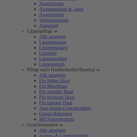
Augencreme
Augenmasken & -pads
Augenserum
Wimpernserum
Augengel
Lippenpflege
Alle anzeigen
Lippenbalsam
Lippenmasken
Lippenöl
Lippenpeeling
Lippenserum
Pflege nach Hautbedürfnis/Hauttyp
Alle anzeigen
Für fettige Haut
Für Mischhaut
Für sensible Haut
Für trockene Haut
Für unreine Haut
Anti-Aging-Gesichtspflege
Gegen Rötungen
Mit Sonnenschutz
Gesichtsmasken
Alle anzeigen
Augen- & Lippenmasken