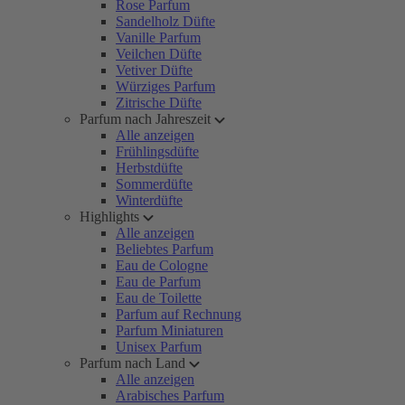
Rose Parfum
Sandelholz Düfte
Vanille Parfum
Veilchen Düfte
Vetiver Düfte
Würziges Parfum
Zitrische Düfte
Parfum nach Jahreszeit
Alle anzeigen
Frühlingsdüfte
Herbstdüfte
Sommerdüfte
Winterdüfte
Highlights
Alle anzeigen
Beliebtes Parfum
Eau de Cologne
Eau de Parfum
Eau de Toilette
Parfum auf Rechnung
Parfum Miniaturen
Unisex Parfum
Parfum nach Land
Alle anzeigen
Arabisches Parfum