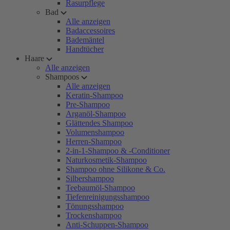
Rasurpflege
Bad
Alle anzeigen
Badaccessoires
Bademäntel
Handtücher
Haare
Alle anzeigen
Shampoos
Alle anzeigen
Keratin-Shampoo
Pre-Shampoo
Arganöl-Shampoo
Glättendes Shampoo
Volumenshampoo
Herren-Shampoo
2-in-1-Shampoo & -Conditioner
Naturkosmetik-Shampoo
Shampoo ohne Silikone & Co.
Silbershampoo
Teebaumöl-Shampoo
Tiefenreinigungsshampoo
Tönungsshampoo
Trockenshampoo
Anti-Schuppen-Shampoo