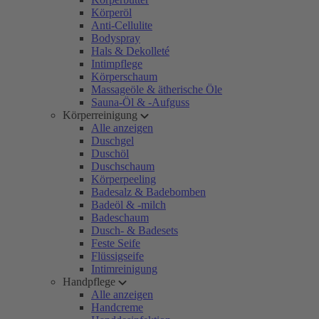
Körperöl
Anti-Cellulite
Bodyspray
Hals & Dekolleté
Intimpflege
Körperschaum
Massageöle & ätherische Öle
Sauna-Öl & -Aufguss
Körperreinigung
Alle anzeigen
Duschgel
Duschöl
Duschschaum
Körperpeeling
Badesalz & Badebomben
Badeöl & -milch
Badeschaum
Dusch- & Badesets
Feste Seife
Flüssigseife
Intimreinigung
Handpflege
Alle anzeigen
Handcreme