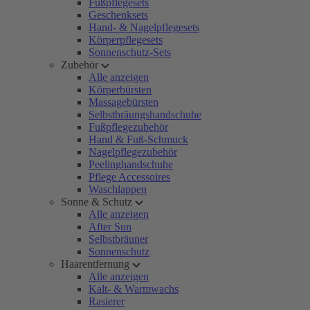
Fußpflegesets
Geschenksets
Hand- & Nagelpflegesets
Körperpflegesets
Sonnenschutz-Sets
Zubehör
Alle anzeigen
Körperbürsten
Massagebürsten
Selbstbräungshandschuhe
Fußpflegezubehör
Hand & Fuß-Schmuck
Nagelpflegezubehör
Peelinghandschuhe
Pflege Accessoires
Waschlappen
Sonne & Schutz
Alle anzeigen
After Sun
Selbstbräuner
Sonnenschutz
Haarentfernung
Alle anzeigen
Kalt- & Warmwachs
Rasierer