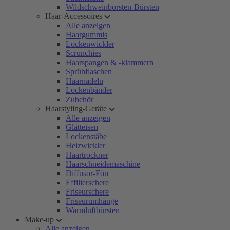
Wildschweinborsten-Bürsten
Haar-Accessoires
Alle anzeigen
Haargummis
Lockenwickler
Scrunchies
Haarspangen & -klammern
Sprühflaschen
Haarnadeln
Lockenbänder
Zubehör
Haarstyling-Geräte
Alle anzeigen
Glätteisen
Lockenstäbe
Heizwickler
Haartrockner
Haarschneidemaschine
Diffusor-Fön
Effilierschere
Friseurschere
Friseurumhänge
Warmluftbürsten
Make-up
Alle anzeigen