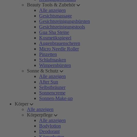
Beauty Tools & Zubehör
Alle anzeigen
Gesichtsmassage
Gesichtsreinigungsbürsten
Gesichtsreinigungstools
Gua Sha Steine
Kosmetikspiegel
Augenbrauenscheren
Micro Needle Roller
Pinzetten
Schlafmasken
Wimpernbürsten
Sonne & Schutz
Alle anzeigen
After Sun
Selbstbräuner
Sonnencreme
Sonnen-Make-up
Körper
Alle anzeigen
Körperpflege
Alle anzeigen
Bodylotion
Deodorant
Körperbutter