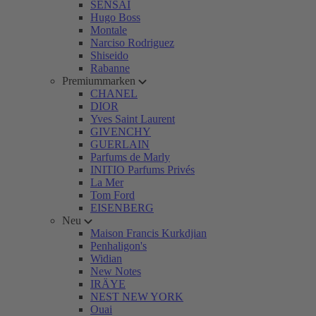
SENSAI
Hugo Boss
Montale
Narciso Rodriguez
Shiseido
Rabanne
Premiummarken
CHANEL
DIOR
Yves Saint Laurent
GIVENCHY
GUERLAIN
Parfums de Marly
INITIO Parfums Privés
La Mer
Tom Ford
EISENBERG
Neu
Maison Francis Kurkdjian
Penhaligon's
Widian
New Notes
IRÄYE
NEST NEW YORK
Ouai