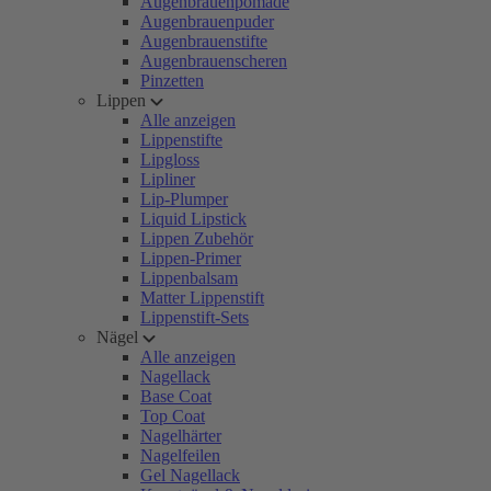
Augenbrauenpomade
Augenbrauenpuder
Augenbrauenstifte
Augenbrauenscheren
Pinzetten
Lippen
Alle anzeigen
Lippenstifte
Lipgloss
Lipliner
Lip-Plumper
Liquid Lipstick
Lippen Zubehör
Lippen-Primer
Lippenbalsam
Matter Lippenstift
Lippenstift-Sets
Nägel
Alle anzeigen
Nagellack
Base Coat
Top Coat
Nagelhärter
Nagelfeilen
Gel Nagellack