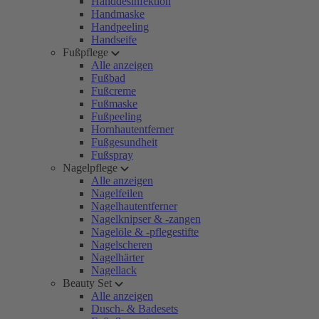
Handdesinfektion
Handmaske
Handpeeling
Handseife
Fußpflege
Alle anzeigen
Fußbad
Fußcreme
Fußmaske
Fußpeeling
Hornhautentferner
Fußgesundheit
Fußspray
Nagelpflege
Alle anzeigen
Nagelfeilen
Nagelhautentferner
Nagelknipser & -zangen
Nagelöle & -pflegestifte
Nagelscheren
Nagelhärter
Nagellack
Beauty Set
Alle anzeigen
Dusch- & Badesets