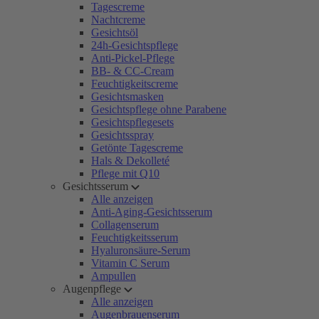
Tagescreme
Nachtcreme
Gesichtsöl
24h-Gesichtspflege
Anti-Pickel-Pflege
BB- & CC-Cream
Feuchtigkeitscreme
Gesichtsmasken
Gesichtspflege ohne Parabene
Gesichtspflegesets
Gesichtsspray
Getönte Tagescreme
Hals & Dekolleté
Pflege mit Q10
Gesichtsserum
Alle anzeigen
Anti-Aging-Gesichtsserum
Collagenserum
Feuchtigkeitsserum
Hyaluronsäure-Serum
Vitamin C Serum
Ampullen
Augenpflege
Alle anzeigen
Augenbrauenserum