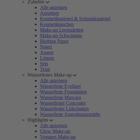
Zubehör
Alle anzeigen
Anspitzer
Kosmetikspiegel & Schminkspiegel
Kosmetiktaschen
Make-up Leerpaletten
Make-up Schwämme
Blotting Paper
Nägel
Augen
Lippen
Sets
Teint
Wasserfestes Make-up
Alle anzeigen
Wasserfeste Eyeliner
Wasserfeste Foundation
Wasserfeste Mascara
Wasserfester Concealer
Wasserfester Lidschatten
Wasserfeste Augenbrauenstifte
Highlights
Alle anzeigen
Glow Make-up
Veganes Make-up