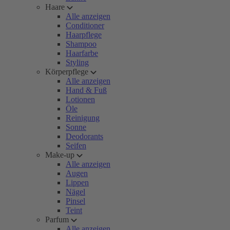
Haare
Alle anzeigen
Conditioner
Haarpflege
Shampoo
Haarfarbe
Styling
Körperpflege
Alle anzeigen
Hand & Fuß
Lotionen
Öle
Reinigung
Sonne
Deodorants
Seifen
Make-up
Alle anzeigen
Augen
Lippen
Nägel
Pinsel
Teint
Parfum
Alle anzeigen