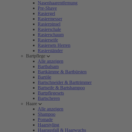
Nasenhaarentfernung
Pre-Shave
Rasiergel
Rasiermesser
Rasierpinsel
Rasierschale
Rasierschaum
Rasierseife
Rasiersets Herren
Rasierständer
Bartpflege
Alle anzeigen
Bartbalsam
Bartkämme & Bartbürsten
Bartöle
Bartschneider & Barttrimmer
Bartseife & Bartshampoo
Bartpflegesets
Bartscheren
Haare
Alle anzeigen
Shampoo
Pomade
Haarstyling
Haarausfall & Haarwuchs