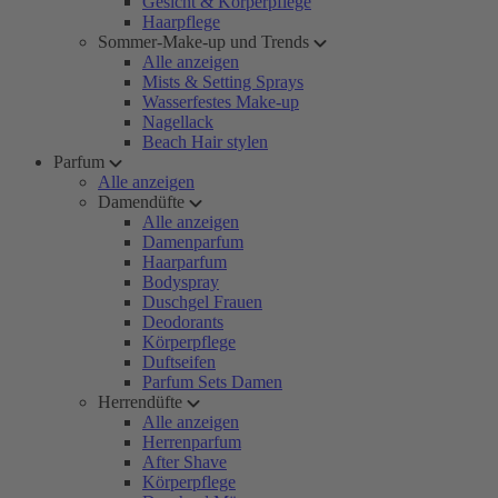
Gesicht & Körperpflege
Haarpflege
Sommer-Make-up und Trends
Alle anzeigen
Mists & Setting Sprays
Wasserfestes Make-up
Nagellack
Beach Hair stylen
Parfum
Alle anzeigen
Damendüfte
Alle anzeigen
Damenparfum
Haarparfum
Bodyspray
Duschgel Frauen
Deodorants
Körperpflege
Duftseifen
Parfum Sets Damen
Herrendüfte
Alle anzeigen
Herrenparfum
After Shave
Körperpflege