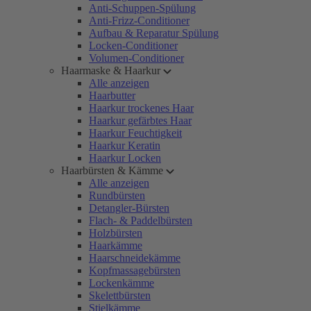
Anti-Schuppen-Spülung
Anti-Frizz-Conditioner
Aufbau & Reparatur Spülung
Locken-Conditioner
Volumen-Conditioner
Haarmaske & Haarkur
Alle anzeigen
Haarbutter
Haarkur trockenes Haar
Haarkur gefärbtes Haar
Haarkur Feuchtigkeit
Haarkur Keratin
Haarkur Locken
Haarbürsten & Kämme
Alle anzeigen
Rundbürsten
Detangler-Bürsten
Flach- & Paddelbürsten
Holzbürsten
Haarkämme
Haarschneidekämme
Kopfmassagebürsten
Lockenkämme
Skelettbürsten
Stielkämme