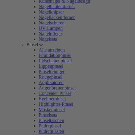
Kunstnägel & Nageldesign
Nagelhautentferner
Nagelknipser
Nagellackentferner
Nagelscheren
UV-Lampen
Nagelpflege
Nagelsets
Pinsel
Alle anzeigen
Foundationpinsel
Lidschattenpinsel
Lippenpinsel
Pinselreiniger
Rougepinsel
Applikatoren
Augenbrauenpinsel
Concealer-Pinsel
Eyelinerpinsel
Highlighter-Pinsel
Maskenpinsel
Pinselsets
Pinseltaschen
Puderpinsel
Puderquasten