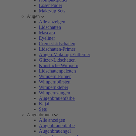
Loser Puder
Make-up Sets
Augen
Alle anzeigen
Lidschatten
Mascara
Eyeliner
Creme-Lidschatten
Lidschatten-Primer
Augen-Make-up-Entferner
Glitzer-Lidschatten
Künstliche Wimpern
Lidschattenpaletten
Wimpern-Primer
Wimpernbürsten
Wimpernkleber
Wimpernzangen
Augenbrauenfarbe
Kajal
Sets
Augenbrauen
Alle anzeigen
Augenbrauenfarbe
Augenbrauengel