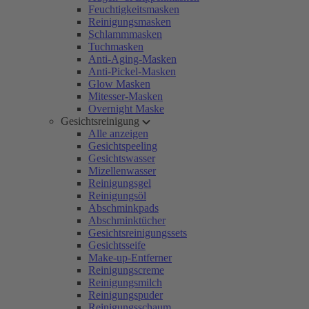
Feuchtigkeitsmasken
Reinigungsmasken
Schlammmasken
Tuchmasken
Anti-Aging-Masken
Anti-Pickel-Masken
Glow Masken
Mitesser-Masken
Overnight Maske
Gesichtsreinigung
Alle anzeigen
Gesichtspeeling
Gesichtswasser
Mizellenwasser
Reinigungsgel
Reinigungsöl
Abschminkpads
Abschminktücher
Gesichtsreinigungssets
Gesichtsseife
Make-up-Entferner
Reinigungscreme
Reinigungsmilch
Reinigungspuder
Reinigungsschaum