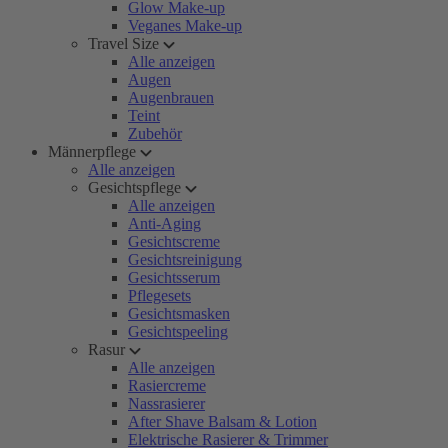
Glow Make-up
Veganes Make-up
Travel Size
Alle anzeigen
Augen
Augenbrauen
Teint
Zubehör
Männerpflege
Alle anzeigen
Gesichtspflege
Alle anzeigen
Anti-Aging
Gesichtscreme
Gesichtsreinigung
Gesichtsserum
Pflegesets
Gesichtsmasken
Gesichtspeeling
Rasur
Alle anzeigen
Rasiercreme
Nassrasierer
After Shave Balsam & Lotion
Elektrische Rasierer & Trimmer