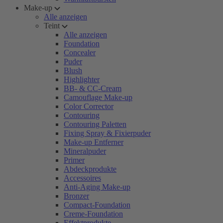
Make-up
Alle anzeigen
Teint
Alle anzeigen
Foundation
Concealer
Puder
Blush
Highlighter
BB- & CC-Cream
Camouflage Make-up
Color Corrector
Contouring
Contouring Paletten
Fixing Spray & Fixierpuder
Make-up Entferner
Mineralpuder
Primer
Abdeckprodukte
Accessoires
Anti-Aging Make-up
Bronzer
Compact-Foundation
Creme-Foundation
Effektprodukte