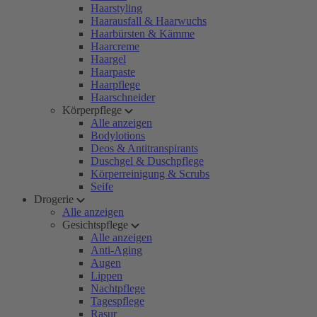
Haarstyling
Haarausfall & Haarwuchs
Haarbürsten & Kämme
Haarcreme
Haargel
Haarpaste
Haarpflege
Haarschneider
Körperpflege
Alle anzeigen
Bodylotions
Deos & Antitranspirants
Duschgel & Duschpflege
Körperreinigung & Scrubs
Seife
Drogerie
Alle anzeigen
Gesichtspflege
Alle anzeigen
Anti-Aging
Augen
Lippen
Nachtpflege
Tagespflege
Rasur