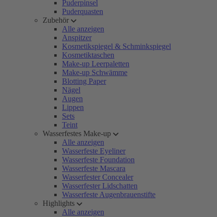
Puderpinsel
Puderquasten
Zubehör
Alle anzeigen
Anspitzer
Kosmetikspiegel & Schminkspiegel
Kosmetiktaschen
Make-up Leerpaletten
Make-up Schwämme
Blotting Paper
Nägel
Augen
Lippen
Sets
Teint
Wasserfestes Make-up
Alle anzeigen
Wasserfeste Eyeliner
Wasserfeste Foundation
Wasserfeste Mascara
Wasserfester Concealer
Wasserfester Lidschatten
Wasserfeste Augenbrauenstifte
Highlights
Alle anzeigen