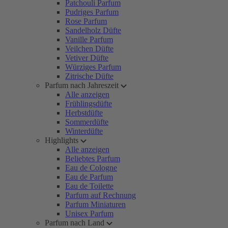
Patchouli Parfum
Pudriges Parfum
Rose Parfum
Sandelholz Düfte
Vanille Parfum
Veilchen Düfte
Vetiver Düfte
Würziges Parfum
Zitrische Düfte
Parfum nach Jahreszeit
Alle anzeigen
Frühlingsdüfte
Herbstdüfte
Sommerdüfte
Winterdüfte
Highlights
Alle anzeigen
Beliebtes Parfum
Eau de Cologne
Eau de Parfum
Eau de Toilette
Parfum auf Rechnung
Parfum Miniaturen
Unisex Parfum
Parfum nach Land