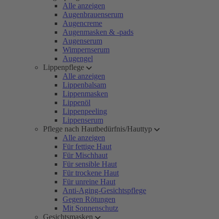
Alle anzeigen
Augenbrauenserum
Augencreme
Augenmasken & -pads
Augenserum
Wimpernserum
Augengel
Lippenpflege
Alle anzeigen
Lippenbalsam
Lippenmasken
Lippenöl
Lippenpeeling
Lippenserum
Pflege nach Hautbedürfnis/Hauttyp
Alle anzeigen
Für fettige Haut
Für Mischhaut
Für sensible Haut
Für trockene Haut
Für unreine Haut
Anti-Aging-Gesichtspflege
Gegen Rötungen
Mit Sonnenschutz
Gesichtsmasken