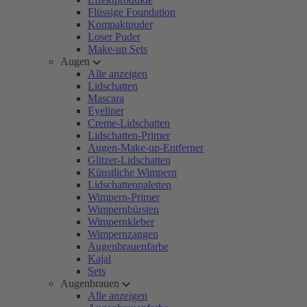
Flüssige Foundation
Kompaktpuder
Loser Puder
Make-up Sets
Augen
Alle anzeigen
Lidschatten
Mascara
Eyeliner
Creme-Lidschatten
Lidschatten-Primer
Augen-Make-up-Entferner
Glitzer-Lidschatten
Künstliche Wimpern
Lidschattenpaletten
Wimpern-Primer
Wimpernbürsten
Wimpernkleber
Wimpernzangen
Augenbrauenfarbe
Kajal
Sets
Augenbrauen
Alle anzeigen