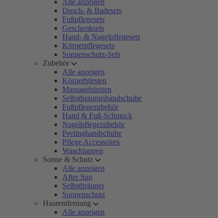
Alle anzeigen
Dusch- & Badesets
Fußpflegesets
Geschenksets
Hand- & Nagelpflegesets
Körperpflegesets
Sonnenschutz-Sets
Zubehör
Alle anzeigen
Körperbürsten
Massagebürsten
Selbstbräungshandschuhe
Fußpflegezubehör
Hand & Fuß-Schmuck
Nagelpflegezubehör
Peelinghandschuhe
Pflege Accessoires
Waschlappen
Sonne & Schutz
Alle anzeigen
After Sun
Selbstbräuner
Sonnenschutz
Haarentfernung
Alle anzeigen