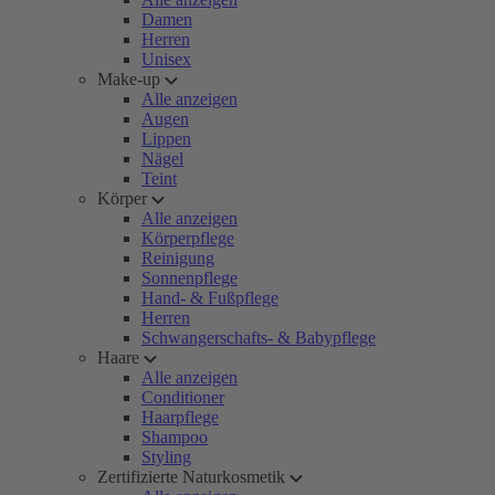
Damen
Herren
Unisex
Make-up
Alle anzeigen
Augen
Lippen
Nägel
Teint
Körper
Alle anzeigen
Körperpflege
Reinigung
Sonnenpflege
Hand- & Fußpflege
Herren
Schwangerschafts- & Babypflege
Haare
Alle anzeigen
Conditioner
Haarpflege
Shampoo
Styling
Zertifizierte Naturkosmetik