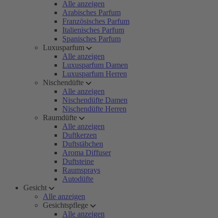
Alle anzeigen
Arabisches Parfum
Französisches Parfum
Italienisches Parfum
Spanisches Parfum
Luxusparfum
Alle anzeigen
Luxusparfum Damen
Luxusparfum Herren
Nischendüfte
Alle anzeigen
Nischendüfte Damen
Nischendüfte Herren
Raumdüfte
Alle anzeigen
Duftkerzen
Duftstäbchen
Aroma Diffuser
Duftsteine
Raumsprays
Autodüfte
Gesicht
Alle anzeigen
Gesichtspflege
Alle anzeigen