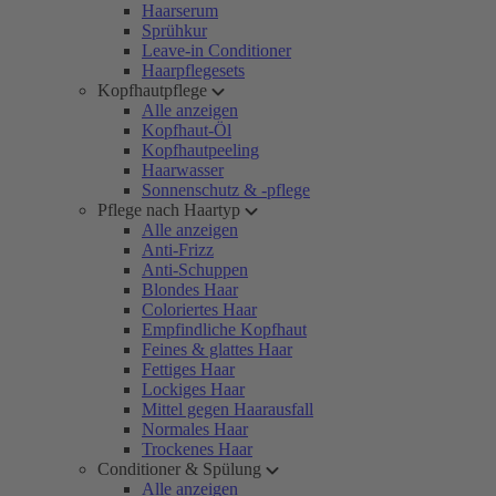
Haarserum
Sprühkur
Leave-in Conditioner
Haarpflegesets
Kopfhautpflege
Alle anzeigen
Kopfhaut-Öl
Kopfhautpeeling
Haarwasser
Sonnenschutz & -pflege
Pflege nach Haartyp
Alle anzeigen
Anti-Frizz
Anti-Schuppen
Blondes Haar
Coloriertes Haar
Empfindliche Kopfhaut
Feines & glattes Haar
Fettiges Haar
Lockiges Haar
Mittel gegen Haarausfall
Normales Haar
Trockenes Haar
Conditioner & Spülung
Alle anzeigen