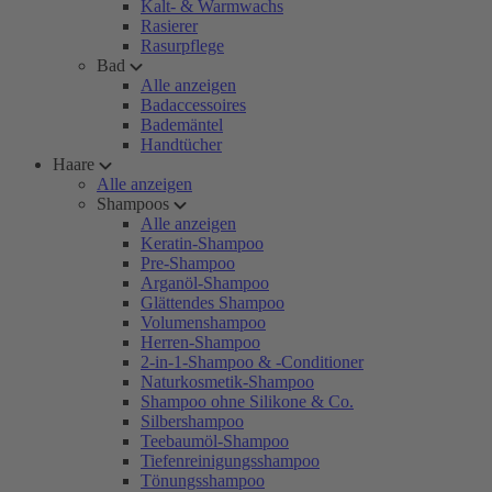
Kalt- & Warmwachs
Rasierer
Rasurpflege
Bad
Alle anzeigen
Badaccessoires
Bademäntel
Handtücher
Haare
Alle anzeigen
Shampoos
Alle anzeigen
Keratin-Shampoo
Pre-Shampoo
Arganöl-Shampoo
Glättendes Shampoo
Volumenshampoo
Herren-Shampoo
2-in-1-Shampoo & -Conditioner
Naturkosmetik-Shampoo
Shampoo ohne Silikone & Co.
Silbershampoo
Teebaumöl-Shampoo
Tiefenreinigungsshampoo
Tönungsshampoo