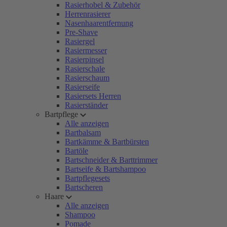
Rasierhobel & Zubehör
Herrenrasierer
Nasenhaarentfernung
Pre-Shave
Rasiergel
Rasiermesser
Rasierpinsel
Rasierschale
Rasierschaum
Rasierseife
Rasiersets Herren
Rasierständer
Bartpflege
Alle anzeigen
Bartbalsam
Bartkämme & Bartbürsten
Bartöle
Bartschneider & Barttrimmer
Bartseife & Bartshampoo
Bartpflegesets
Bartscheren
Haare
Alle anzeigen
Shampoo
Pomade