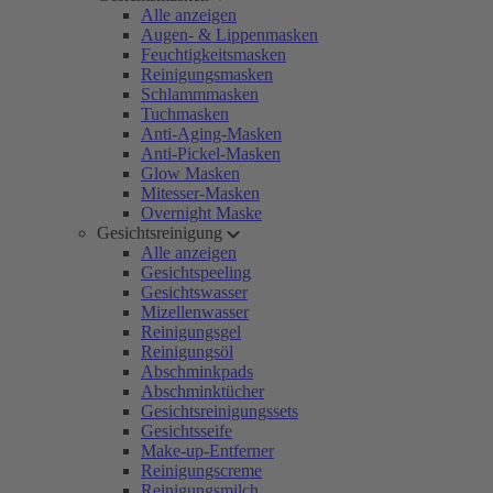
Alle anzeigen
Augen- & Lippenmasken
Feuchtigkeitsmasken
Reinigungsmasken
Schlammmasken
Tuchmasken
Anti-Aging-Masken
Anti-Pickel-Masken
Glow Masken
Mitesser-Masken
Overnight Maske
Gesichtsreinigung
Alle anzeigen
Gesichtspeeling
Gesichtswasser
Mizellenwasser
Reinigungsgel
Reinigungsöl
Abschminkpads
Abschminktücher
Gesichtsreinigungssets
Gesichtsseife
Make-up-Entferner
Reinigungscreme
Reinigungsmilch