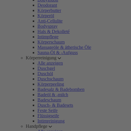
Deodorant
Körperbutter
Körperöl
Anti-Cellulite
Bodyspray
Hals & Dekolleté
Intimpflege
Körperschaum
Massageöle & ätherische Öle
Sauna-Öl & -Aufguss
Körperreinigung
Alle anzeigen
Duschgel
Duschöl
Duschschaum
Körperpeeling
Badesalz & Badebomben
Badeöl & -milch
Badeschaum
Dusch- & Badesets
Feste Seife
Flüssigseife
Intimreinigung
Handpflege