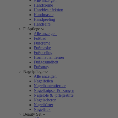
Alle anzeigen
Handcreme
Handdesinfektion
Handmaske
Handpeeling
Handseife
Fußpflege
Alle anzeigen
Fußbad
Fußcreme
Fußmaske
Fußpeeling
Hornhautentferner
Fußgesundheit
Fußspray
Nagelpflege
Alle anzeigen
Nagelfeilen
Nagelhautentferner
Nagelknipser & -zangen
Nagelöle & -pflegestifte
Nagelscheren
Nagelhärter
Nagellack
Beauty Set