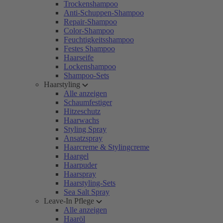
Trockenshampoo
Anti-Schuppen-Shampoo
Repair-Shampoo
Color-Shampoo
Feuchtigkeitsshampoo
Festes Shampoo
Haarseife
Lockenshampoo
Shampoo-Sets
Haarstyling
Alle anzeigen
Schaumfestiger
Hitzeschutz
Haarwachs
Styling Spray
Ansatzspray
Haarcreme & Stylingcreme
Haargel
Haarpuder
Haarspray
Haarstyling-Sets
Sea Salt Spray
Leave-In Pflege
Alle anzeigen
Haaröl