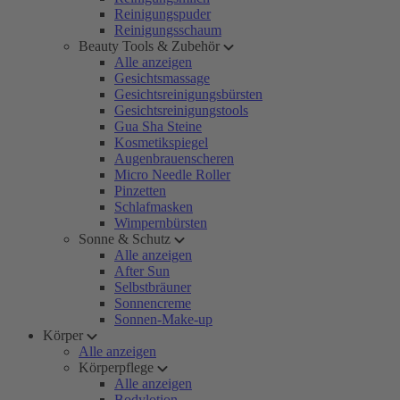
Reinigungspuder
Reinigungsschaum
Beauty Tools & Zubehör
Alle anzeigen
Gesichtsmassage
Gesichtsreinigungsbürsten
Gesichtsreinigungstools
Gua Sha Steine
Kosmetikspiegel
Augenbrauenscheren
Micro Needle Roller
Pinzetten
Schlafmasken
Wimpernbürsten
Sonne & Schutz
Alle anzeigen
After Sun
Selbstbräuner
Sonnencreme
Sonnen-Make-up
Körper
Alle anzeigen
Körperpflege
Alle anzeigen
Bodylotion