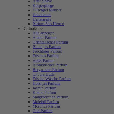
After Shave
Körperpflege
Duschgel Männer
Deodorants
Herrenseife
Parfum Sets Herren
Duftnoten
Alle anzeigen
Amber Parfum
Orientalisches Parfum
Blumiges Parfum
Fruchtiges Parfum
Frisches Parfum
Apfel Parfum
Aromatisches Parfum
Bergamotte Parfum
Chypre Düfte
Frische Wäsche Parfum
Holziges Parfum
Jasmin Parfum
Kokos Parfum
Maiglöckchen Parfum
Molekül Parfum
Moschus Parfum
Oud Parfum