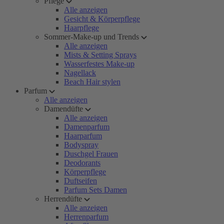
Pflege
Alle anzeigen
Gesicht & Körperpflege
Haarpflege
Sommer-Make-up und Trends
Alle anzeigen
Mists & Setting Sprays
Wasserfestes Make-up
Nagellack
Beach Hair stylen
Parfum
Alle anzeigen
Damendüfte
Alle anzeigen
Damenparfum
Haarparfum
Bodyspray
Duschgel Frauen
Deodorants
Körperpflege
Duftseifen
Parfum Sets Damen
Herrendüfte
Alle anzeigen
Herrenparfum