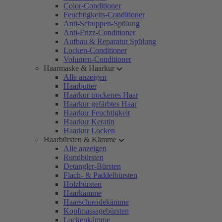
Color-Conditioner
Feuchtigkeits-Conditioner
Anti-Schuppen-Spülung
Anti-Frizz-Conditioner
Aufbau & Reparatur Spülung
Locken-Conditioner
Volumen-Conditioner
Haarmaske & Haarkur
Alle anzeigen
Haarbutter
Haarkur trockenes Haar
Haarkur gefärbtes Haar
Haarkur Feuchtigkeit
Haarkur Keratin
Haarkur Locken
Haarbürsten & Kämme
Alle anzeigen
Rundbürsten
Detangler-Bürsten
Flach- & Paddelbürsten
Holzbürsten
Haarkämme
Haarschneidekämme
Kopfmassagebürsten
Lockenkämme