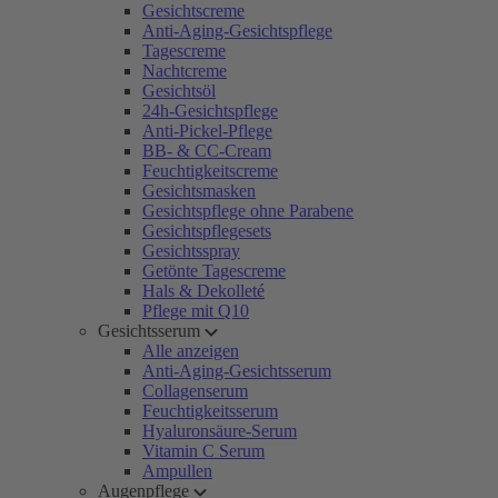
Gesichtscreme
Anti-Aging-Gesichtspflege
Tagescreme
Nachtcreme
Gesichtsöl
24h-Gesichtspflege
Anti-Pickel-Pflege
BB- & CC-Cream
Feuchtigkeitscreme
Gesichtsmasken
Gesichtspflege ohne Parabene
Gesichtspflegesets
Gesichtsspray
Getönte Tagescreme
Hals & Dekolleté
Pflege mit Q10
Gesichtsserum
Alle anzeigen
Anti-Aging-Gesichtsserum
Collagenserum
Feuchtigkeitsserum
Hyaluronsäure-Serum
Vitamin C Serum
Ampullen
Augenpflege