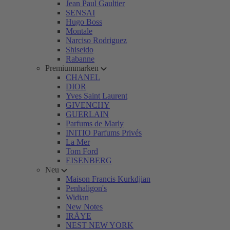
Jean Paul Gaultier
SENSAI
Hugo Boss
Montale
Narciso Rodriguez
Shiseido
Rabanne
Premiummarken
CHANEL
DIOR
Yves Saint Laurent
GIVENCHY
GUERLAIN
Parfums de Marly
INITIO Parfums Privés
La Mer
Tom Ford
EISENBERG
Neu
Maison Francis Kurkdjian
Penhaligon's
Widian
New Notes
IRÄYE
NEST NEW YORK