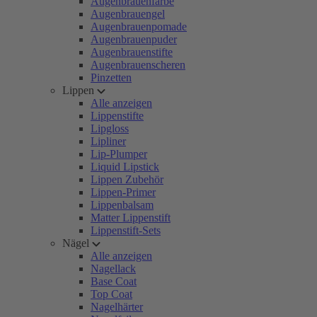
Augenbrauenfarbe
Augenbrauengel
Augenbrauenpomade
Augenbrauenpuder
Augenbrauenstifte
Augenbrauenscheren
Pinzetten
Lippen
Alle anzeigen
Lippenstifte
Lipgloss
Lipliner
Lip-Plumper
Liquid Lipstick
Lippen Zubehör
Lippen-Primer
Lippenbalsam
Matter Lippenstift
Lippenstift-Sets
Nägel
Alle anzeigen
Nagellack
Base Coat
Top Coat
Nagelhärter