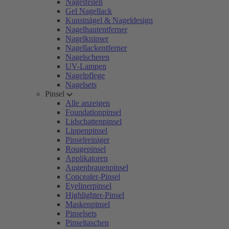
Nagelfeilen
Gel Nagellack
Kunstnägel & Nageldesign
Nagelhautentferner
Nagelknipser
Nagellackentferner
Nagelscheren
UV-Lampen
Nagelpflege
Nagelsets
Pinsel
Alle anzeigen
Foundationpinsel
Lidschattenpinsel
Lippenpinsel
Pinselreiniger
Rougepinsel
Applikatoren
Augenbrauenpinsel
Concealer-Pinsel
Eyelinerpinsel
Highlighter-Pinsel
Maskenpinsel
Pinselsets
Pinseltaschen