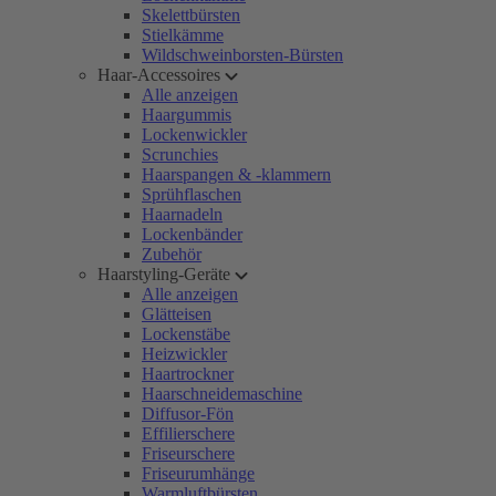
Skelettbürsten
Stielkämme
Wildschweinborsten-Bürsten
Haar-Accessoires
Alle anzeigen
Haargummis
Lockenwickler
Scrunchies
Haarspangen & -klammern
Sprühflaschen
Haarnadeln
Lockenbänder
Zubehör
Haarstyling-Geräte
Alle anzeigen
Glätteisen
Lockenstäbe
Heizwickler
Haartrockner
Haarschneidemaschine
Diffusor-Fön
Effilierschere
Friseurschere
Friseurumhänge
Warmluftbürsten