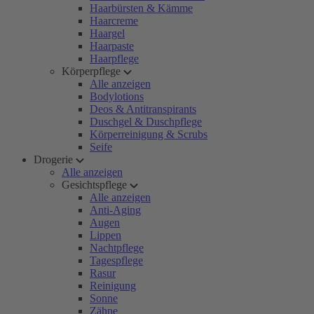
Haarbürsten & Kämme
Haarcreme
Haargel
Haarpaste
Haarpflege
Körperpflege
Alle anzeigen
Bodylotions
Deos & Antitranspirants
Duschgel & Duschpflege
Körperreinigung & Scrubs
Seife
Drogerie
Alle anzeigen
Gesichtspflege
Alle anzeigen
Anti-Aging
Augen
Lippen
Nachtpflege
Tagespflege
Rasur
Reinigung
Sonne
Zähne