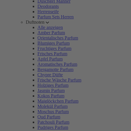
Duschgel Männer
Deodorants
Herrenseife
Parfum Sets Herren
Duftnoten
Alle anzeigen
Amber Parfum
Orientalisches Parfum
Blumiges Parfum
Fruchtiges Parfum
Frisches Parfum
Apfel Parfum
Aromatisches Parfum
Bergamotte Parfum
Chypre Düfte
Frische Wäsche Parfum
Holziges Parfum
Jasmin Parfum
Kokos Parfum
Maiglöckchen Parfum
Molekül Parfum
Moschus Parfum
Oud Parfum
Patchouli Parfum
Pudriges Parfum