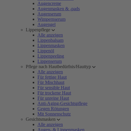
Augencreme
Augenmasken & -pads
Augenserum
Wimpernserum
Augengel
Lippenpflege
Alle anzeigen
Lippenbalsam
Lippenmasken
Lippenöl
Lippenpeeling
Lippenserum
Pflege nach Hautbedürfnis/Hauttyp
Alle anzeigen
Für fettige Haut
Für Mischhaut
Für sensible Haut
Für trockene Haut
Für unreine Haut
Anti-Aging-Gesichtspflege
Gegen Rötungen
Mit Sonnenschutz
Gesichtsmasken
Alle anzeigen
Augen- & Lippenmasken