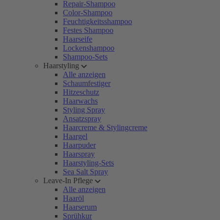
Repair-Shampoo
Color-Shampoo
Feuchtigkeitsshampoo
Festes Shampoo
Haarseife
Lockenshampoo
Shampoo-Sets
Haarstyling
Alle anzeigen
Schaumfestiger
Hitzeschutz
Haarwachs
Styling Spray
Ansatzspray
Haarcreme & Stylingcreme
Haargel
Haarpuder
Haarspray
Haarstyling-Sets
Sea Salt Spray
Leave-In Pflege
Alle anzeigen
Haaröl
Haarserum
Sprühkur