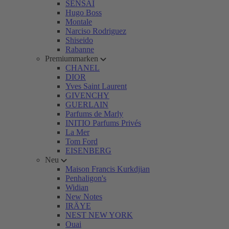
SENSAI
Hugo Boss
Montale
Narciso Rodriguez
Shiseido
Rabanne
Premiummarken
CHANEL
DIOR
Yves Saint Laurent
GIVENCHY
GUERLAIN
Parfums de Marly
INITIO Parfums Privés
La Mer
Tom Ford
EISENBERG
Neu
Maison Francis Kurkdjian
Penhaligon's
Widian
New Notes
IRÄYE
NEST NEW YORK
Ouai