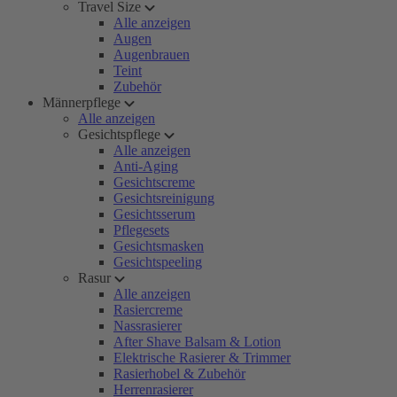
Travel Size
Alle anzeigen
Augen
Augenbrauen
Teint
Zubehör
Männerpflege
Alle anzeigen
Gesichtspflege
Alle anzeigen
Anti-Aging
Gesichtscreme
Gesichtsreinigung
Gesichtsserum
Pflegesets
Gesichtsmasken
Gesichtspeeling
Rasur
Alle anzeigen
Rasiercreme
Nassrasierer
After Shave Balsam & Lotion
Elektrische Rasierer & Trimmer
Rasierhobel & Zubehör
Herrenrasierer