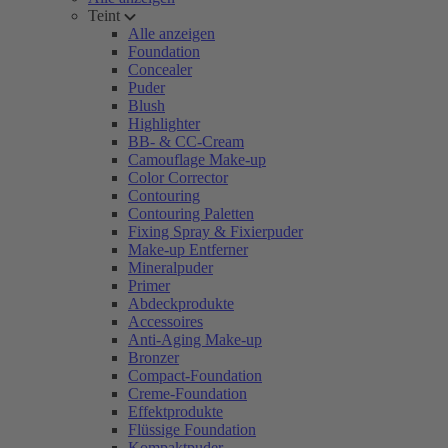
Teint
Alle anzeigen
Foundation
Concealer
Puder
Blush
Highlighter
BB- & CC-Cream
Camouflage Make-up
Color Corrector
Contouring
Contouring Paletten
Fixing Spray & Fixierpuder
Make-up Entferner
Mineralpuder
Primer
Abdeckprodukte
Accessoires
Anti-Aging Make-up
Bronzer
Compact-Foundation
Creme-Foundation
Effektprodukte
Flüssige Foundation
Kompaktpuder