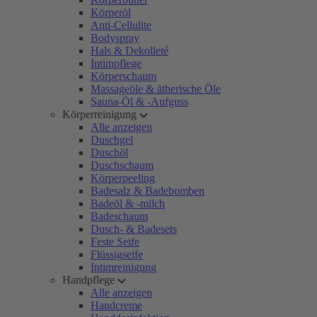
Körperöl
Anti-Cellulite
Bodyspray
Hals & Dekolleté
Intimpflege
Körperschaum
Massageöle & ätherische Öle
Sauna-Öl & -Aufguss
Körperreinigung
Alle anzeigen
Duschgel
Duschöl
Duschschaum
Körperpeeling
Badesalz & Badebomben
Badeöl & -milch
Badeschaum
Dusch- & Badesets
Feste Seife
Flüssigseife
Intimreinigung
Handpflege
Alle anzeigen
Handcreme