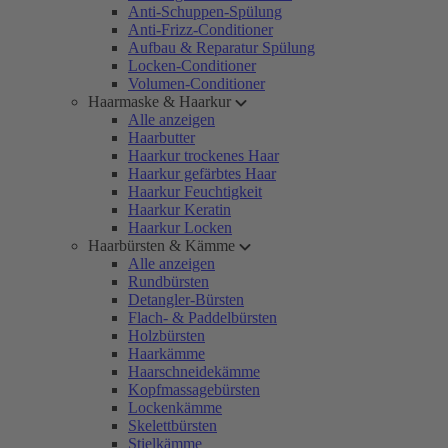
Anti-Schuppen-Spülung
Anti-Frizz-Conditioner
Aufbau & Reparatur Spülung
Locken-Conditioner
Volumen-Conditioner
Haarmaske & Haarkur
Alle anzeigen
Haarbutter
Haarkur trockenes Haar
Haarkur gefärbtes Haar
Haarkur Feuchtigkeit
Haarkur Keratin
Haarkur Locken
Haarbürsten & Kämme
Alle anzeigen
Rundbürsten
Detangler-Bürsten
Flach- & Paddelbürsten
Holzbürsten
Haarkämme
Haarschneidekämme
Kopfmassagebürsten
Lockenkämme
Skelettbürsten
Stielkämme