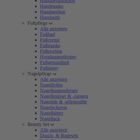
Handdesinfektion
Handmaske
Handpeeling
Handseife
Fußpflege
Alle anzeigen
Fußbad
Fußcreme
Fußmaske
Fußpeeling
Hornhautentferner
Fußgesundheit
Fußspray
Nagelpflege
Alle anzeigen
Nagelfeilen
Nagelhautentferner
Nagelknipser & -zangen
Nagelöle & -pflegestifte
Nagelscheren
Nagelhärter
Nagellack
Beauty Set
Alle anzeigen
Dusch- & Badesets