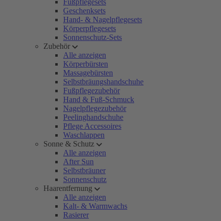
Fußpflegesets
Geschenksets
Hand- & Nagelpflegesets
Körperpflegesets
Sonnenschutz-Sets
Zubehör
Alle anzeigen
Körperbürsten
Massagebürsten
Selbstbräungshandschuhe
Fußpflegezubehör
Hand & Fuß-Schmuck
Nagelpflegezubehör
Peelinghandschuhe
Pflege Accessoires
Waschlappen
Sonne & Schutz
Alle anzeigen
After Sun
Selbstbräuner
Sonnenschutz
Haarentfernung
Alle anzeigen
Kalt- & Warmwachs
Rasierer