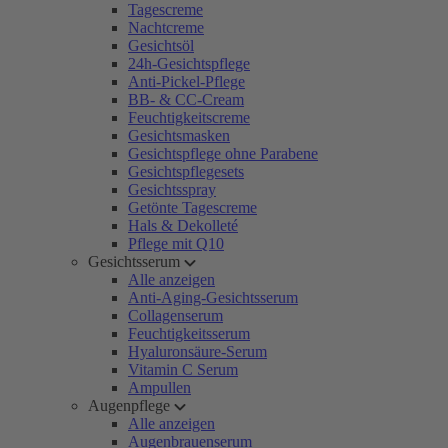
Tagescreme
Nachtcreme
Gesichtsöl
24h-Gesichtspflege
Anti-Pickel-Pflege
BB- & CC-Cream
Feuchtigkeitscreme
Gesichtsmasken
Gesichtspflege ohne Parabene
Gesichtspflegesets
Gesichtsspray
Getönte Tagescreme
Hals & Dekolleté
Pflege mit Q10
Gesichtsserum
Alle anzeigen
Anti-Aging-Gesichtsserum
Collagenserum
Feuchtigkeitsserum
Hyaluronsäure-Serum
Vitamin C Serum
Ampullen
Augenpflege
Alle anzeigen
Augenbrauenserum