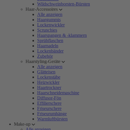
Wildschweinborsten-Bürsten
Haar-Accessoires
Alle anzeigen
Haargummis
Lockenwickler
Scrunchies
Haarspangen & -klammern
Sprühflaschen
Haarnadeln
Lockenbänder
Zubehör
Haarstyling-Geräte
Alle anzeigen
Glätteisen
Lockenstäbe
Heizwickler
Haartrockner
Haarschneidemaschine
Diffusor-Fön
Effilierschere
Friseurschere
Friseurumhänge
Warmluftbürsten
Make-up
Alle anzeigen