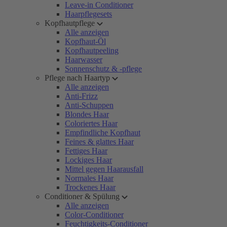
Leave-in Conditioner
Haarpflegesets
Kopfhautpflege
Alle anzeigen
Kopfhaut-Öl
Kopfhautpeeling
Haarwasser
Sonnenschutz & -pflege
Pflege nach Haartyp
Alle anzeigen
Anti-Frizz
Anti-Schuppen
Blondes Haar
Coloriertes Haar
Empfindliche Kopfhaut
Feines & glattes Haar
Fettiges Haar
Lockiges Haar
Mittel gegen Haarausfall
Normales Haar
Trockenes Haar
Conditioner & Spülung
Alle anzeigen
Color-Conditioner
Feuchtigkeits-Conditioner