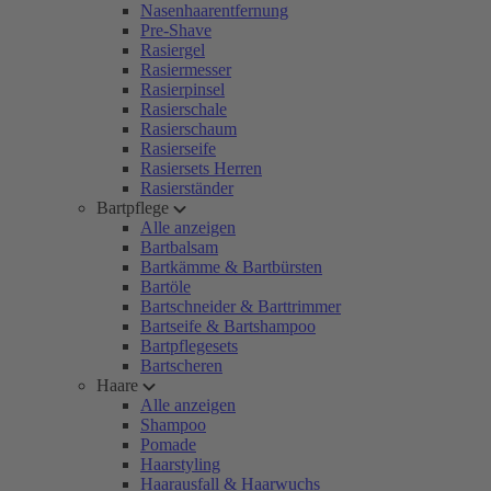
Nasenhaarentfernung
Pre-Shave
Rasiergel
Rasiermesser
Rasierpinsel
Rasierschale
Rasierschaum
Rasierseife
Rasiersets Herren
Rasierständer
Bartpflege
Alle anzeigen
Bartbalsam
Bartkämme & Bartbürsten
Bartöle
Bartschneider & Barttrimmer
Bartseife & Bartshampoo
Bartpflegesets
Bartscheren
Haare
Alle anzeigen
Shampoo
Pomade
Haarstyling
Haarausfall & Haarwuchs