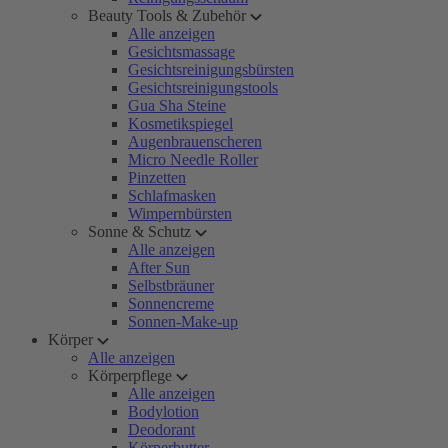
Beauty Tools & Zubehör
Alle anzeigen
Gesichtsmassage
Gesichtsreinigungsbürsten
Gesichtsreinigungstools
Gua Sha Steine
Kosmetikspiegel
Augenbrauenscheren
Micro Needle Roller
Pinzetten
Schlafmasken
Wimpernbürsten
Sonne & Schutz
Alle anzeigen
After Sun
Selbstbräuner
Sonnencreme
Sonnen-Make-up
Körper
Alle anzeigen
Körperpflege
Alle anzeigen
Bodylotion
Deodorant
Körperbutter