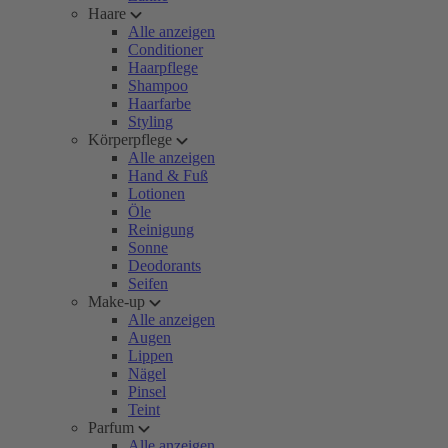
Haare
Alle anzeigen
Conditioner
Haarpflege
Shampoo
Haarfarbe
Styling
Körperpflege
Alle anzeigen
Hand & Fuß
Lotionen
Öle
Reinigung
Sonne
Deodorants
Seifen
Make-up
Alle anzeigen
Augen
Lippen
Nägel
Pinsel
Teint
Parfum
Alle anzeigen