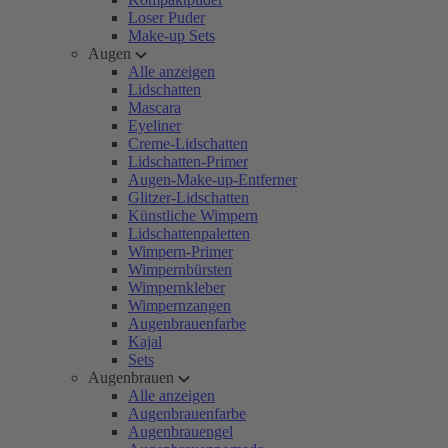
Loser Puder
Make-up Sets
Augen
Alle anzeigen
Lidschatten
Mascara
Eyeliner
Creme-Lidschatten
Lidschatten-Primer
Augen-Make-up-Entferner
Glitzer-Lidschatten
Künstliche Wimpern
Lidschattenpaletten
Wimpern-Primer
Wimpernbürsten
Wimpernkleber
Wimpernzangen
Augenbrauenfarbe
Kajal
Sets
Augenbrauen
Alle anzeigen
Augenbrauenfarbe
Augenbrauengel