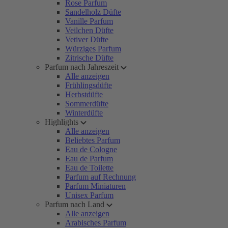
Rose Parfum
Sandelholz Düfte
Vanille Parfum
Veilchen Düfte
Vetiver Düfte
Würziges Parfum
Zitrische Düfte
Parfum nach Jahreszeit
Alle anzeigen
Frühlingsdüfte
Herbstdüfte
Sommerdüfte
Winterdüfte
Highlights
Alle anzeigen
Beliebtes Parfum
Eau de Cologne
Eau de Parfum
Eau de Toilette
Parfum auf Rechnung
Parfum Miniaturen
Unisex Parfum
Parfum nach Land
Alle anzeigen
Arabisches Parfum