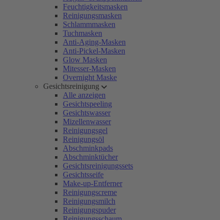
Feuchtigkeitsmasken
Reinigungsmasken
Schlammmasken
Tuchmasken
Anti-Aging-Masken
Anti-Pickel-Masken
Glow Masken
Mitesser-Masken
Overnight Maske
Gesichtsreinigung
Alle anzeigen
Gesichtspeeling
Gesichtswasser
Mizellenwasser
Reinigungsgel
Reinigungsöl
Abschminkpads
Abschminktücher
Gesichtsreinigungssets
Gesichtsseife
Make-up-Entferner
Reinigungscreme
Reinigungsmilch
Reinigungspuder
Reinigungsschaum