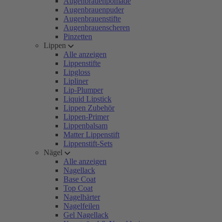
Augenbrauenpomade
Augenbrauenpuder
Augenbrauenstifte
Augenbrauenscheren
Pinzetten
Lippen
Alle anzeigen
Lippenstifte
Lipgloss
Lipliner
Lip-Plumper
Liquid Lipstick
Lippen Zubehör
Lippen-Primer
Lippenbalsam
Matter Lippenstift
Lippenstift-Sets
Nägel
Alle anzeigen
Nagellack
Base Coat
Top Coat
Nagelhärter
Nagelfeilen
Gel Nagellack