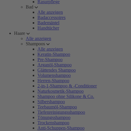
Rasurpflege
Bad
Alle anzeigen
Badaccessoires
Bademäntel
Handtücher
Haare
Alle anzeigen
Shampoos
Alle anzeigen
Keratin-Shampoo
Pre-Shampoo
Arganöl-Shampoo
Glättendes Shampoo
Volumenshampoo
Herren-Shampoo
2-in-1-Shampoo & -Conditioner
Naturkosmetik-Shampoo
Shampoo ohne Silikone & Co.
Silbershampoo
Teebaumöl-Shampoo
Tiefenreinigungsshampoo
Tönungsshampoo
Trockenshampoo
Anti-Schuppen-Shampoo