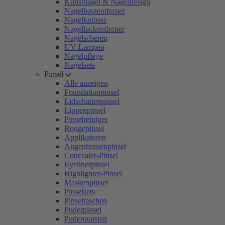
Kunstnägel & Nageldesign
Nagelhautentferner
Nagelknipser
Nagellackentferner
Nagelscheren
UV-Lampen
Nagelpflege
Nagelsets
Pinsel
Alle anzeigen
Foundationpinsel
Lidschattenpinsel
Lippenpinsel
Pinselreiniger
Rougepinsel
Applikatoren
Augenbrauenpinsel
Concealer-Pinsel
Eyelinerpinsel
Highlighter-Pinsel
Maskenpinsel
Pinselsets
Pinseltaschen
Puderpinsel
Puderquasten