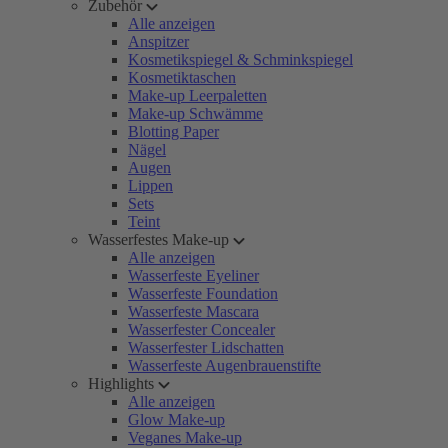
Zubehör
Alle anzeigen
Anspitzer
Kosmetikspiegel & Schminkspiegel
Kosmetiktaschen
Make-up Leerpaletten
Make-up Schwämme
Blotting Paper
Nägel
Augen
Lippen
Sets
Teint
Wasserfestes Make-up
Alle anzeigen
Wasserfeste Eyeliner
Wasserfeste Foundation
Wasserfeste Mascara
Wasserfester Concealer
Wasserfester Lidschatten
Wasserfeste Augenbrauenstifte
Highlights
Alle anzeigen
Glow Make-up
Veganes Make-up