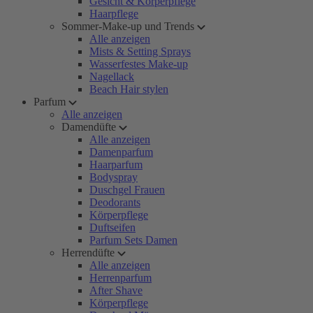
Gesicht & Körperpflege
Haarpflege
Sommer-Make-up und Trends
Alle anzeigen
Mists & Setting Sprays
Wasserfestes Make-up
Nagellack
Beach Hair stylen
Parfum
Alle anzeigen
Damendüfte
Alle anzeigen
Damenparfum
Haarparfum
Bodyspray
Duschgel Frauen
Deodorants
Körperpflege
Duftseifen
Parfum Sets Damen
Herrendüfte
Alle anzeigen
Herrenparfum
After Shave
Körperpflege