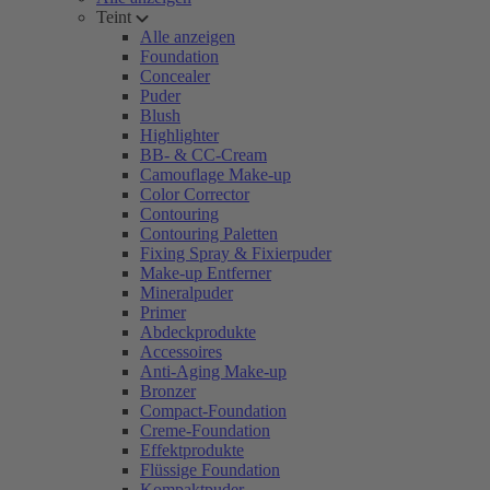
Teint
Alle anzeigen
Foundation
Concealer
Puder
Blush
Highlighter
BB- & CC-Cream
Camouflage Make-up
Color Corrector
Contouring
Contouring Paletten
Fixing Spray & Fixierpuder
Make-up Entferner
Mineralpuder
Primer
Abdeckprodukte
Accessoires
Anti-Aging Make-up
Bronzer
Compact-Foundation
Creme-Foundation
Effektprodukte
Flüssige Foundation
Kompaktpuder