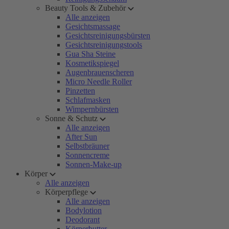
Beauty Tools & Zubehör
Alle anzeigen
Gesichtsmassage
Gesichtsreinigungsbürsten
Gesichtsreinigungstools
Gua Sha Steine
Kosmetikspiegel
Augenbrauenscheren
Micro Needle Roller
Pinzetten
Schlafmasken
Wimpernbürsten
Sonne & Schutz
Alle anzeigen
After Sun
Selbstbräuner
Sonnencreme
Sonnen-Make-up
Körper
Alle anzeigen
Körperpflege
Alle anzeigen
Bodylotion
Deodorant
Körperbutter