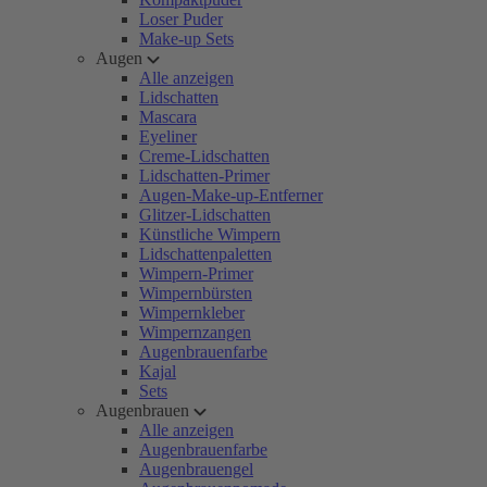
Loser Puder
Make-up Sets
Augen
Alle anzeigen
Lidschatten
Mascara
Eyeliner
Creme-Lidschatten
Lidschatten-Primer
Augen-Make-up-Entferner
Glitzer-Lidschatten
Künstliche Wimpern
Lidschattenpaletten
Wimpern-Primer
Wimpernbürsten
Wimpernkleber
Wimpernzangen
Augenbrauenfarbe
Kajal
Sets
Augenbrauen
Alle anzeigen
Augenbrauenfarbe
Augenbrauengel