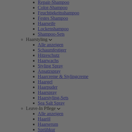
Repair-Shampoo
Color-Shampoo
Feuchtigkeitsshampoo
Festes Shampoo
Haarseife
Lockenshampoo
Shampoo-Sets
Haarstyling
Alle anzeigen
Schaumfestiger
Hitzeschutz
Haarwachs
Styling Spray
Ansatzspray
Haarcreme & Stylingcreme
Haargel
Haarpuder
Haarspray
Haarstyling-Sets
Sea Salt Spray
Leave-In Pflege
Alle anzeigen
Haaröl
Haarserum
Sprühkur