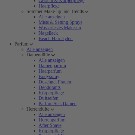
Gesicht & Körperpflege
Haarpflege
Sommer-Make-up und Trends
Alle anzeigen
Mists & Setting Sprays
Wasserfestes Make-up
Nagellack
Beach Hair stylen
Parfum
Alle anzeigen
Damendüfte
Alle anzeigen
Damenparfum
Haarparfum
Bodyspray
Duschgel Frauen
Deodorants
Körperpflege
Duftseifen
Parfum Sets Damen
Herrendüfte
Alle anzeigen
Herrenparfum
After Shave
Körperpflege