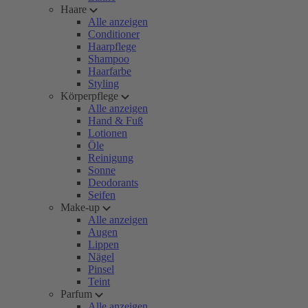
Haare
Alle anzeigen
Conditioner
Haarpflege
Shampoo
Haarfarbe
Styling
Körperpflege
Alle anzeigen
Hand & Fuß
Lotionen
Öle
Reinigung
Sonne
Deodorants
Seifen
Make-up
Alle anzeigen
Augen
Lippen
Nägel
Pinsel
Teint
Parfum
Alle anzeigen