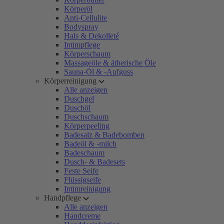
Körperöl
Anti-Cellulite
Bodyspray
Hals & Dekolleté
Intimpflege
Körperschaum
Massageöle & ätherische Öle
Sauna-Öl & -Aufguss
Körperreinigung
Alle anzeigen
Duschgel
Duschöl
Duschschaum
Körperpeeling
Badesalz & Badebomben
Badeöl & -milch
Badeschaum
Dusch- & Badesets
Feste Seife
Flüssigseife
Intimreinigung
Handpflege
Alle anzeigen
Handcreme