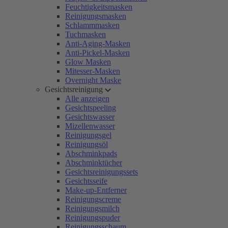
Feuchtigkeitsmasken
Reinigungsmasken
Schlammmasken
Tuchmasken
Anti-Aging-Masken
Anti-Pickel-Masken
Glow Masken
Mitesser-Masken
Overnight Maske
Gesichtsreinigung
Alle anzeigen
Gesichtspeeling
Gesichtswasser
Mizellenwasser
Reinigungsgel
Reinigungsöl
Abschminkpads
Abschminktücher
Gesichtsreinigungssets
Gesichtsseife
Make-up-Entferner
Reinigungscreme
Reinigungsmilch
Reinigungspuder
Reinigungsschaum