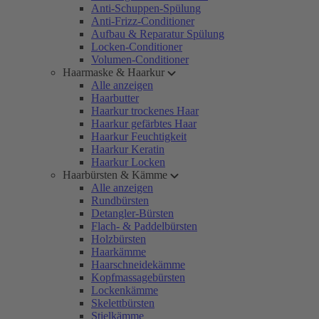
Anti-Schuppen-Spülung
Anti-Frizz-Conditioner
Aufbau & Reparatur Spülung
Locken-Conditioner
Volumen-Conditioner
Haarmaske & Haarkur
Alle anzeigen
Haarbutter
Haarkur trockenes Haar
Haarkur gefärbtes Haar
Haarkur Feuchtigkeit
Haarkur Keratin
Haarkur Locken
Haarbürsten & Kämme
Alle anzeigen
Rundbürsten
Detangler-Bürsten
Flach- & Paddelbürsten
Holzbürsten
Haarkämme
Haarschneidekämme
Kopfmassagebürsten
Lockenkämme
Skelettbürsten
Stielkämme