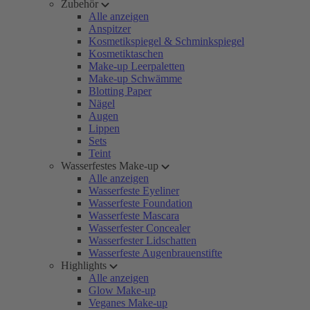
Zubehör
Alle anzeigen
Anspitzer
Kosmetikspiegel & Schminkspiegel
Kosmetiktaschen
Make-up Leerpaletten
Make-up Schwämme
Blotting Paper
Nägel
Augen
Lippen
Sets
Teint
Wasserfestes Make-up
Alle anzeigen
Wasserfeste Eyeliner
Wasserfeste Foundation
Wasserfeste Mascara
Wasserfester Concealer
Wasserfester Lidschatten
Wasserfeste Augenbrauenstifte
Highlights
Alle anzeigen
Glow Make-up
Veganes Make-up