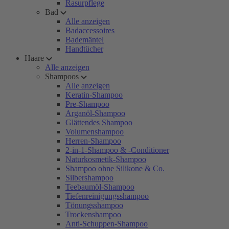
Rasurpflege
Bad
Alle anzeigen
Badaccessoires
Bademäntel
Handtücher
Haare
Alle anzeigen
Shampoos
Alle anzeigen
Keratin-Shampoo
Pre-Shampoo
Arganöl-Shampoo
Glättendes Shampoo
Volumenshampoo
Herren-Shampoo
2-in-1-Shampoo & -Conditioner
Naturkosmetik-Shampoo
Shampoo ohne Silikone & Co.
Silbershampoo
Teebaumöl-Shampoo
Tiefenreinigungsshampoo
Tönungsshampoo
Trockenshampoo
Anti-Schuppen-Shampoo