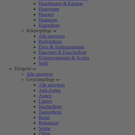
Haarbürsten & Kämme
Haarcreme
Haargel
Haarpaste
Haarpflege
Körperpflege
Alle anzeigen
Bodylotions
Deos & Antitranspirants
Duschgel & Duschpflege
Körperreinigung & Scrubs
Seife
Drogerie
Alle anzeigen
Gesichtspflege
Alle anzeigen
Anti-Aging
Augen
Lippen
Nachtpflege
Tagespflege
Rasur
Reinigung
Sonne
Zähne