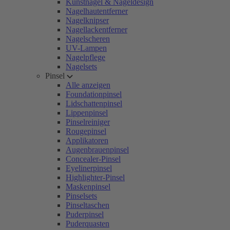
Kunstnägel & Nageldesign
Nagelhautentferner
Nagelknipser
Nagellackentferner
Nagelscheren
UV-Lampen
Nagelpflege
Nagelsets
Pinsel
Alle anzeigen
Foundationpinsel
Lidschattenpinsel
Lippenpinsel
Pinselreiniger
Rougepinsel
Applikatoren
Augenbrauenpinsel
Concealer-Pinsel
Eyelinerpinsel
Highlighter-Pinsel
Maskenpinsel
Pinselsets
Pinseltaschen
Puderpinsel
Puderquasten