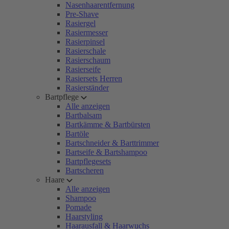
Nasenhaarentfernung
Pre-Shave
Rasiergel
Rasiermesser
Rasierpinsel
Rasierschale
Rasierschaum
Rasierseife
Rasiersets Herren
Rasierständer
Bartpflege
Alle anzeigen
Bartbalsam
Bartkämme & Bartbürsten
Bartöle
Bartschneider & Barttrimmer
Bartseife & Bartshampoo
Bartpflegesets
Bartscheren
Haare
Alle anzeigen
Shampoo
Pomade
Haarstyling
Haarausfall & Haarwuchs