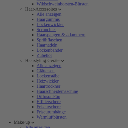
Wildschweinborsten-Bürsten
Haar-Accessoires
Alle anzeigen
Haargummis
Lockenwickler
Scrunchies
Haarspangen & -klammern
Sprühflaschen
Haarnadeln
Lockenbänder
Zubehör
Haarstyling-Geräte
Alle anzeigen
Glätteisen
Lockenstäbe
Heizwickler
Haartrockner
Haarschneidemaschine
Diffusor-Fön
Effilierschere
Friseurschere
Friseurumhänge
Warmluftbürsten
Make-up
Alle anzeigen