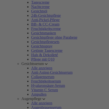
Tagescreme
Nachtcreme
Gesichtsöl
24h-Gesichtspflege
Anti-Pickel-Pflege
BB- & CC-Cream
Feuchtigkeitscreme
Gesichtsmasken
Gesichtspflege ohne Parabene
Gesichtspflegesets
Gesichtsspray
Getönte Tagescreme
Hals & Dekolleté
Pflege mit Q10
Gesichtsserum
Alle anzeigen
Anti-Aging-Gesichtsserum
Collagenserum
Feuchtigkeitsserum
Hyaluronsäure-Serum
Vitamin C Serum
Ampullen
Augenpflege
Alle anzeigen
Augenbrauenserum