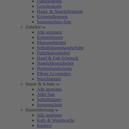
Fußpflegesets
Geschenksets
Hand- & Nagelpflegesets
Körperpflegesets
Sonnenschutz-Sets
Zubehör
Alle anzeigen
Körperbürsten
Massagebürsten
Selbstbräungshandschuhe
Fußpflegezubehör
Hand & Fuß-Schmuck
Nagelpflegezubehör
Peelinghandschuhe
Pflege Accessoires
Waschlappen
Sonne & Schutz
Alle anzeigen
After Sun
Selbstbräuner
Sonnenschutz
Haarentfernung
Alle anzeigen
Kalt- & Warmwachs
Rasierer