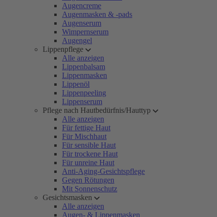
Augencreme
Augenmasken & -pads
Augenserum
Wimpernserum
Augengel
Lippenpflege
Alle anzeigen
Lippenbalsam
Lippenmasken
Lippenöl
Lippenpeeling
Lippenserum
Pflege nach Hautbedürfnis/Hauttyp
Alle anzeigen
Für fettige Haut
Für Mischhaut
Für sensible Haut
Für trockene Haut
Für unreine Haut
Anti-Aging-Gesichtspflege
Gegen Rötungen
Mit Sonnenschutz
Gesichtsmasken
Alle anzeigen
Augen- & Lippenmasken