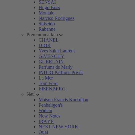
SENSAI
Hugo Boss
Montale
Narciso Rodriguez
Shiseido
Rabanne
Premiummarken
CHANEL
DIOR
Yves Saint Laurent
GIVENCHY
GUERLAIN
Parfums de Marly
INITIO Parfums Privés
La Mer
Tom Ford
EISENBERG
Neu
Maison Francis Kurkdjian
Penhaligon's
Widian
New Notes
IRÄYE
NEST NEW YORK
Ouai