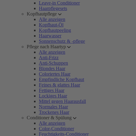
Leave-in Conditioner
Haarpflegesets
Kopfhautpflege
Alle anzeigen
Kopfhaut-Öl
Kopfhautpeeling
Haarwasser
Sonnenschutz & -pflege
Pflege nach Haartyp
Alle anzeigen
Anti-Frizz
Anti-Schuppen
Blondes Haar
Coloriertes Haar
Empfindliche Kopfhaut
Feines & glattes Haar
Fettiges Haar
Lockiges Haar
Mittel gegen Haarausfall
Normales Haar
Trockenes Haar
Conditioner & Spülung
Alle anzeigen
Color-Conditioner
Feuchtigkeits-Conditioner