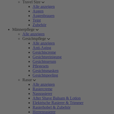
Travel Size
Alle anzeigen
Augen
Augenbrauen
Teint
Zubehör
Männerpflege
Alle anzeigen
Gesichtspflege
Alle anzeigen
Anti-Aging
Gesichtscreme
Gesichtsreinigung
Gesichtsserum
Pflegesets
Gesichtsmasken
Gesichtspeeling
Rasur
Alle anzeigen
Rasiercreme
Nassrasierer
After Shave Balsam & Lotion
Elektrische Rasierer & Trimmer
Rasierhobel & Zubehör
Herrenrasierer