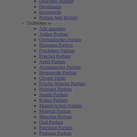
Duschgel Männer
Deodorants
Herrenseife
Parfum Sets Herren
Duftnoten
Alle anzeigen
Amber Parfum
Orientalisches Parfum
Blumiges Parfum
Fruchtiges Parfum
Frisches Parfum
Apfel Parfum
Aromatisches Parfum
Bergamotte Parfum
Chypre Düfte
Frische Wäsche Parfum
Holziges Parfum
Jasmin Parfum
Kokos Parfum
Maiglöckchen Parfum
Molekül Parfum
Moschus Parfum
Oud Parfum
Patchouli Parfum
Pudriges Parfum