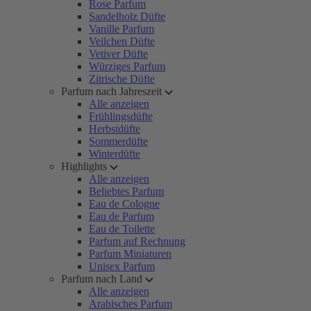
Rose Parfum
Sandelholz Düfte
Vanille Parfum
Veilchen Düfte
Vetiver Düfte
Würziges Parfum
Zitrische Düfte
Parfum nach Jahreszeit
Alle anzeigen
Frühlingsdüfte
Herbstdüfte
Sommerdüfte
Winterdüfte
Highlights
Alle anzeigen
Beliebtes Parfum
Eau de Cologne
Eau de Parfum
Eau de Toilette
Parfum auf Rechnung
Parfum Miniaturen
Unisex Parfum
Parfum nach Land
Alle anzeigen
Arabisches Parfum