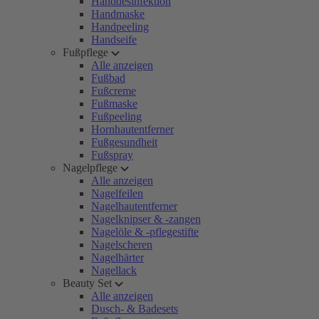
Handdesinfektion
Handmaske
Handpeeling
Handseife
Fußpflege
Alle anzeigen
Fußbad
Fußcreme
Fußmaske
Fußpeeling
Hornhautentferner
Fußgesundheit
Fußspray
Nagelpflege
Alle anzeigen
Nagelfeilen
Nagelhautentferner
Nagelknipser & -zangen
Nagelöle & -pflegestifte
Nagelscheren
Nagelhärter
Nagellack
Beauty Set
Alle anzeigen
Dusch- & Badesets