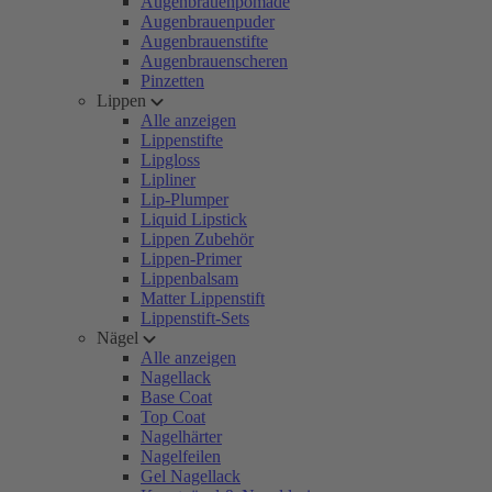
Augenbrauenpomade
Augenbrauenpuder
Augenbrauenstifte
Augenbrauenscheren
Pinzetten
Lippen
Alle anzeigen
Lippenstifte
Lipgloss
Lipliner
Lip-Plumper
Liquid Lipstick
Lippen Zubehör
Lippen-Primer
Lippenbalsam
Matter Lippenstift
Lippenstift-Sets
Nägel
Alle anzeigen
Nagellack
Base Coat
Top Coat
Nagelhärter
Nagelfeilen
Gel Nagellack