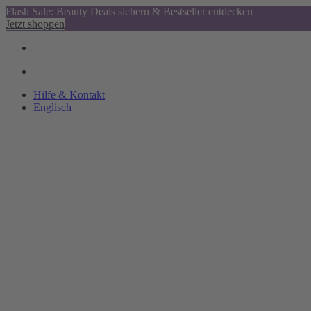
Flash Sale: Beauty Deals sichern & Bestseller entdecken
Jetzt shoppen
Hilfe & Kontakt
Englisch