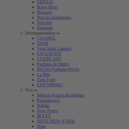
SENSAI
Hugo Boss
Montale
Narciso Rodriguez
Shiseido
Rabanne
Premiummarken
CHANEL
DIOR
Yves Saint Laurent
GIVENCHY
GUERLAIN
Parfums de Marly
INITIO Parfums Privés
La Mer
Tom Ford
EISENBERG
Neu
Maison Francis Kurkdjian
Penhaligon's
Widian
New Notes
IRÄYE
NEST NEW YORK
Ouai