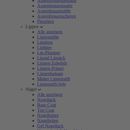
Augenbrauenpomade
Augenbrauenpuder
Augenbrauenstifte
Augenbrauenscheren
Pinzetten
Lippen
Alle anzeigen
Lippenstifte
Lipgloss
Lipliner
Lip-Plumper
Liquid Lipstick
Lippen Zubehör
Lippen-Primer
Lippenbalsam
Matter Lippenstift
Lippenstift-Sets
Nägel
Alle anzeigen
Nagellack
Base Coat
Top Coat
Nagelhärter
Nagelfeilen
Gel Nagellack