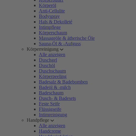
Körperöl
Anti-Cellulite
Bodyspray
Hals & Dekolleté
Intimpflege
Körperschaum
Massageöle & ätherische Öle
Sauna-Öl & -Aufguss
Körperreinigung
Alle anzeigen
Duschgel
Duschöl
Duschschaum
Körperpeeling
Badesalz & Badebomben
Badeöl & -milch
Badeschaum
Dusch- & Badesets
Feste Seife
Flüssigseife
Intimreinigung
Handpflege
Alle anzeigen
Handcreme