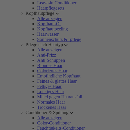
Leave-in Conditioner
Haarpflegesets
Kopfhautpflege
Alle anzeigen
Kopfhaut-Öl
Kopfhautpeeling
Haarwasser
Sonnenschutz & -pflege
Pflege nach Haartyp
Alle anzeigen
Anti-Frizz
Anti-Schuppen
Blondes Haar
Coloriertes Haar
Empfindliche Kopfhaut
Feines & glattes Haar
Fettiges Haar
Lockiges Haar
Mittel gegen Haarausfall
Normales Haar
Trockenes Haar
Conditioner & Spülung
Alle anzeigen
Color-Conditioner
Feuchtigkeits-Conditioner