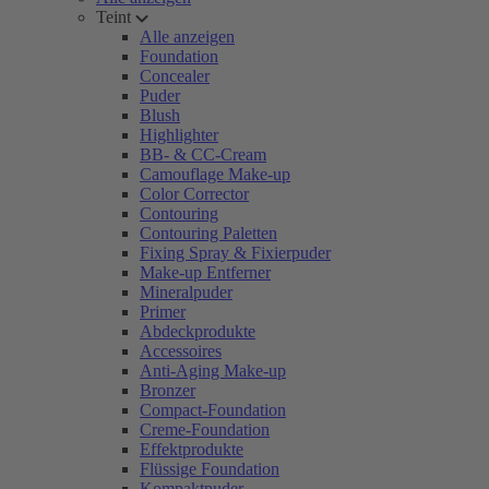
Teint
Alle anzeigen
Foundation
Concealer
Puder
Blush
Highlighter
BB- & CC-Cream
Camouflage Make-up
Color Corrector
Contouring
Contouring Paletten
Fixing Spray & Fixierpuder
Make-up Entferner
Mineralpuder
Primer
Abdeckprodukte
Accessoires
Anti-Aging Make-up
Bronzer
Compact-Foundation
Creme-Foundation
Effektprodukte
Flüssige Foundation
Kompaktpuder