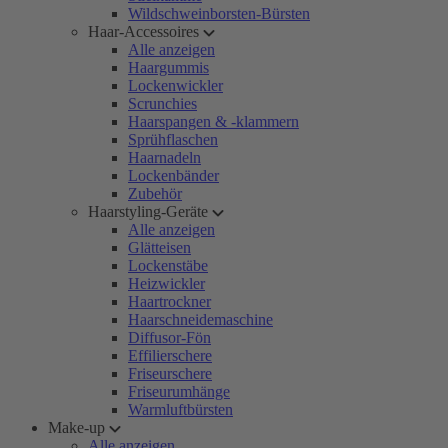
Wildschweinborsten-Bürsten
Haar-Accessoires
Alle anzeigen
Haargummis
Lockenwickler
Scrunchies
Haarspangen & -klammern
Sprühflaschen
Haarnadeln
Lockenbänder
Zubehör
Haarstyling-Geräte
Alle anzeigen
Glätteisen
Lockenstäbe
Heizwickler
Haartrockner
Haarschneidemaschine
Diffusor-Fön
Effilierschere
Friseurschere
Friseurumhänge
Warmluftbürsten
Make-up
Alle anzeigen