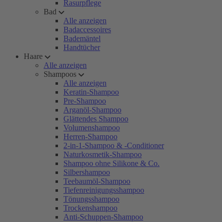
Rasurpflege
Bad
Alle anzeigen
Badaccessoires
Bademäntel
Handtücher
Haare
Alle anzeigen
Shampoos
Alle anzeigen
Keratin-Shampoo
Pre-Shampoo
Arganöl-Shampoo
Glättendes Shampoo
Volumenshampoo
Herren-Shampoo
2-in-1-Shampoo & -Conditioner
Naturkosmetik-Shampoo
Shampoo ohne Silikone & Co.
Silbershampoo
Teebaumöl-Shampoo
Tiefenreinigungsshampoo
Tönungsshampoo
Trockenshampoo
Anti-Schuppen-Shampoo