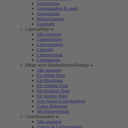
Augencreme
Augenmasken & -pads
Augenserum
Wimpernserum
Augengel
Lippenpflege
Alle anzeigen
Lippenbalsam
Lippenmasken
Lippenöl
Lippenpeeling
Lippenserum
Pflege nach Hautbedürfnis/Hauttyp
Alle anzeigen
Für fettige Haut
Für Mischhaut
Für sensible Haut
Für trockene Haut
Für unreine Haut
Anti-Aging-Gesichtspflege
Gegen Rötungen
Mit Sonnenschutz
Gesichtsmasken
Alle anzeigen
Augen- & Lippenmasken