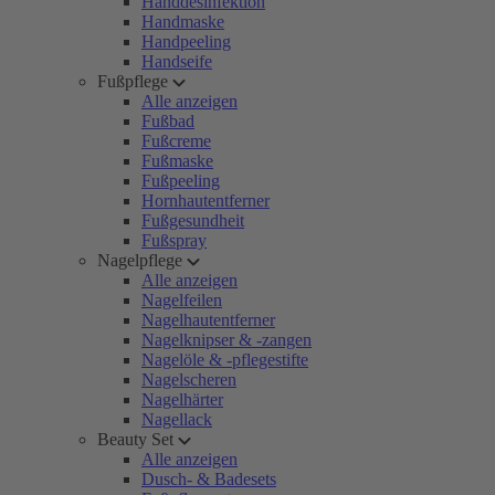
Handdesinfektion
Handmaske
Handpeeling
Handseife
Fußpflege
Alle anzeigen
Fußbad
Fußcreme
Fußmaske
Fußpeeling
Hornhautentferner
Fußgesundheit
Fußspray
Nagelpflege
Alle anzeigen
Nagelfeilen
Nagelhautentferner
Nagelknipser & -zangen
Nagelöle & -pflegestifte
Nagelscheren
Nagelhärter
Nagellack
Beauty Set
Alle anzeigen
Dusch- & Badesets