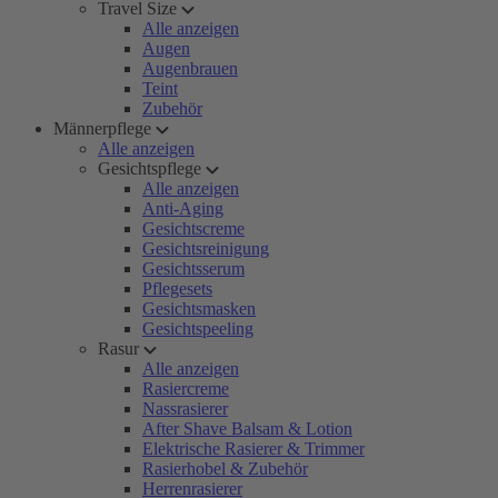
Travel Size
Alle anzeigen
Augen
Augenbrauen
Teint
Zubehör
Männerpflege
Alle anzeigen
Gesichtspflege
Alle anzeigen
Anti-Aging
Gesichtscreme
Gesichtsreinigung
Gesichtsserum
Pflegesets
Gesichtsmasken
Gesichtspeeling
Rasur
Alle anzeigen
Rasiercreme
Nassrasierer
After Shave Balsam & Lotion
Elektrische Rasierer & Trimmer
Rasierhobel & Zubehör
Herrenrasierer