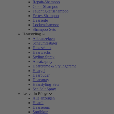
Repair-Shampoo
Color-Shampoo
Feuchtigkeitsshampoo
Festes Shampoo
Haarseife
Lockenshampoo
Shampoo-Sets
Haarstyling
Alle anzeigen
Schaumfestiger
Hitzeschutz
Haarwachs
Styling Spray
Ansatzspray
Haarcreme & Stylingcreme
Haargel
Haarpuder
Haarspray
Haarstyling-Sets
Sea Salt Spray
Leave-In Pflege
Alle anzeigen
Haaröl
Haarserum
Sprühkur