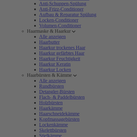
Anti-Schuppen-Spülung
Anti-Frizz-Conditioner
Aufbau & Reparatur Spülung
Locken-Conditioner
Volumen-Conditioner
Haarmaske & Haarkur
Alle anzeigen
Haarbutter
Haarkur trockenes Haar
Haarkur gefärbtes Haar
Haarkur Feuchtigkeit
Haarkur Keratin
Haarkur Locken
Haarbürsten & Kämme
Alle anzeigen
Rundbürsten
Detangler-Bürsten
Flach- & Paddelbürsten
Holzbürsten
Haarkämme
Haarschneidekämme
Kopfmassagebürsten
Lockenkämme
Skelettbürsten
Stielkämme