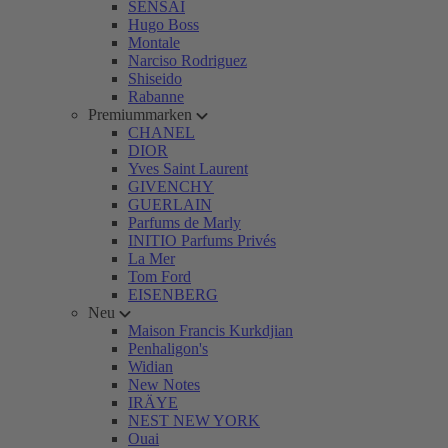
SENSAI
Hugo Boss
Montale
Narciso Rodriguez
Shiseido
Rabanne
Premiummarken
CHANEL
DIOR
Yves Saint Laurent
GIVENCHY
GUERLAIN
Parfums de Marly
INITIO Parfums Privés
La Mer
Tom Ford
EISENBERG
Neu
Maison Francis Kurkdjian
Penhaligon's
Widian
New Notes
IRÄYE
NEST NEW YORK
Ouai