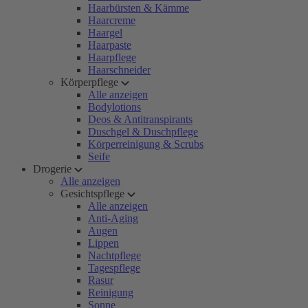
Haarbürsten & Kämme
Haarcreme
Haargel
Haarpaste
Haarpflege
Haarschneider
Körperpflege
Alle anzeigen
Bodylotions
Deos & Antitranspirants
Duschgel & Duschpflege
Körperreinigung & Scrubs
Seife
Drogerie
Alle anzeigen
Gesichtspflege
Alle anzeigen
Anti-Aging
Augen
Lippen
Nachtpflege
Tagespflege
Rasur
Reinigung
Sonne