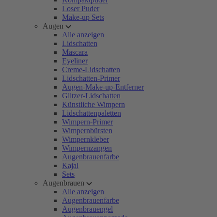
Loser Puder
Make-up Sets
Augen
Alle anzeigen
Lidschatten
Mascara
Eyeliner
Creme-Lidschatten
Lidschatten-Primer
Augen-Make-up-Entferner
Glitzer-Lidschatten
Künstliche Wimpern
Lidschattenpaletten
Wimpern-Primer
Wimpernbürsten
Wimpernkleber
Wimpernzangen
Augenbrauenfarbe
Kajal
Sets
Augenbrauen
Alle anzeigen
Augenbrauenfarbe
Augenbrauengel