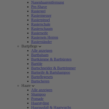
Nasenhaarentfernung
Pre-Shave
Rasiergel
Rasiermesser
Rasierpinsel
Rasierschale
Rasierschaum
Rasierseife
Rasiersets Herren
Rasierständer
Bartpflege
Alle anzeigen
Bartbalsam
Bartkämme & Bartbürsten
Bartöle
Bartschneider & Barttrimmer
Bartseife & Bartshampoo
Bartpflegesets
Bartscheren
Haare
Alle anzeigen
Shampoo
Pomade
Haarstyling
Haarausfall & Haarwuchs