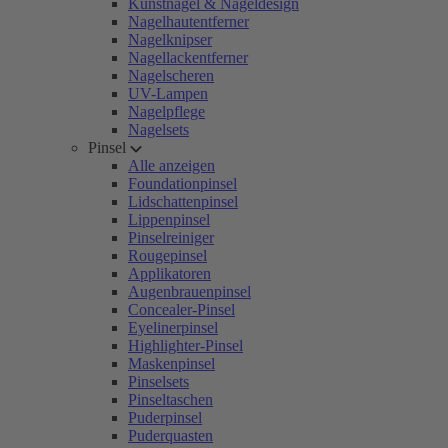
Kunstnägel & Nageldesign
Nagelhautentferner
Nagelknipser
Nagellackentferner
Nagelscheren
UV-Lampen
Nagelpflege
Nagelsets
Pinsel
Alle anzeigen
Foundationpinsel
Lidschattenpinsel
Lippenpinsel
Pinselreiniger
Rougepinsel
Applikatoren
Augenbrauenpinsel
Concealer-Pinsel
Eyelinerpinsel
Highlighter-Pinsel
Maskenpinsel
Pinselsets
Pinseltaschen
Puderpinsel
Puderquasten