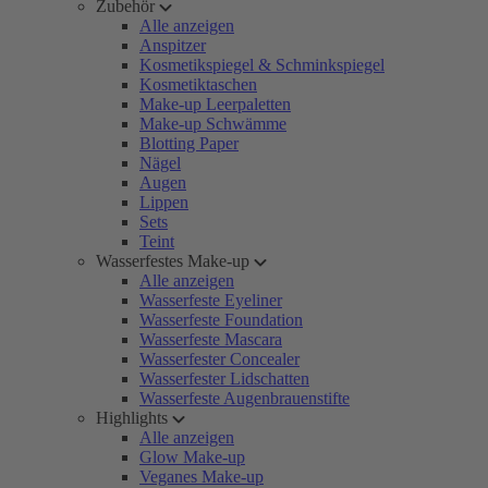
Zubehör
Alle anzeigen
Anspitzer
Kosmetikspiegel & Schminkspiegel
Kosmetiktaschen
Make-up Leerpaletten
Make-up Schwämme
Blotting Paper
Nägel
Augen
Lippen
Sets
Teint
Wasserfestes Make-up
Alle anzeigen
Wasserfeste Eyeliner
Wasserfeste Foundation
Wasserfeste Mascara
Wasserfester Concealer
Wasserfester Lidschatten
Wasserfeste Augenbrauenstifte
Highlights
Alle anzeigen
Glow Make-up
Veganes Make-up