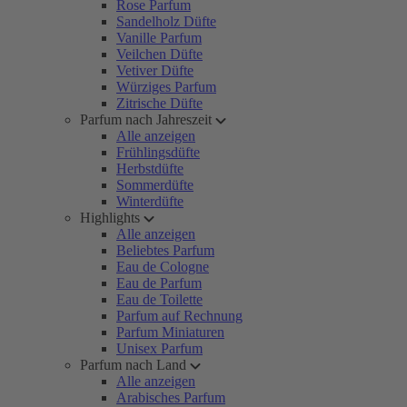
Rose Parfum
Sandelholz Düfte
Vanille Parfum
Veilchen Düfte
Vetiver Düfte
Würziges Parfum
Zitrische Düfte
Parfum nach Jahreszeit
Alle anzeigen
Frühlingsdüfte
Herbstdüfte
Sommerdüfte
Winterdüfte
Highlights
Alle anzeigen
Beliebtes Parfum
Eau de Cologne
Eau de Parfum
Eau de Toilette
Parfum auf Rechnung
Parfum Miniaturen
Unisex Parfum
Parfum nach Land
Alle anzeigen
Arabisches Parfum