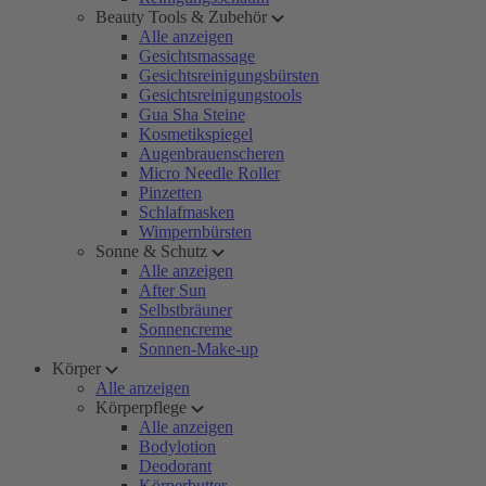
Beauty Tools & Zubehör
Alle anzeigen
Gesichtsmassage
Gesichtsreinigungsbürsten
Gesichtsreinigungstools
Gua Sha Steine
Kosmetikspiegel
Augenbrauenscheren
Micro Needle Roller
Pinzetten
Schlafmasken
Wimpernbürsten
Sonne & Schutz
Alle anzeigen
After Sun
Selbstbräuner
Sonnencreme
Sonnen-Make-up
Körper
Alle anzeigen
Körperpflege
Alle anzeigen
Bodylotion
Deodorant
Körperbutter