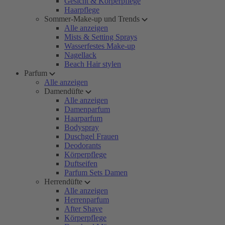
Gesicht & Körperpflege
Haarpflege
Sommer-Make-up und Trends
Alle anzeigen
Mists & Setting Sprays
Wasserfestes Make-up
Nagellack
Beach Hair stylen
Parfum
Alle anzeigen
Damendüfte
Alle anzeigen
Damenparfum
Haarparfum
Bodyspray
Duschgel Frauen
Deodorants
Körperpflege
Duftseifen
Parfum Sets Damen
Herrendüfte
Alle anzeigen
Herrenparfum
After Shave
Körperpflege