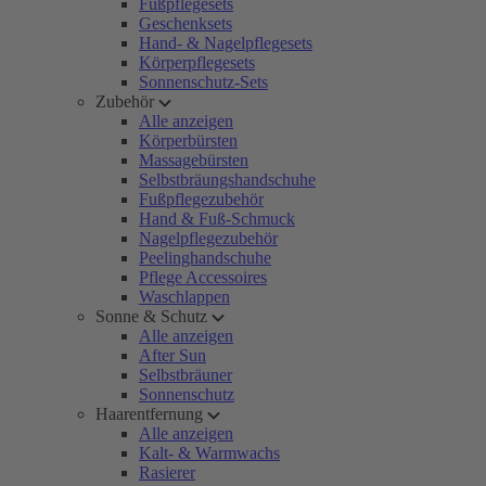
Fußpflegesets
Geschenksets
Hand- & Nagelpflegesets
Körperpflegesets
Sonnenschutz-Sets
Zubehör
Alle anzeigen
Körperbürsten
Massagebürsten
Selbstbräungshandschuhe
Fußpflegezubehör
Hand & Fuß-Schmuck
Nagelpflegezubehör
Peelinghandschuhe
Pflege Accessoires
Waschlappen
Sonne & Schutz
Alle anzeigen
After Sun
Selbstbräuner
Sonnenschutz
Haarentfernung
Alle anzeigen
Kalt- & Warmwachs
Rasierer