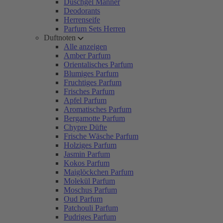
Duschgel Männer
Deodorants
Herrenseife
Parfum Sets Herren
Duftnoten
Alle anzeigen
Amber Parfum
Orientalisches Parfum
Blumiges Parfum
Fruchtiges Parfum
Frisches Parfum
Apfel Parfum
Aromatisches Parfum
Bergamotte Parfum
Chypre Düfte
Frische Wäsche Parfum
Holziges Parfum
Jasmin Parfum
Kokos Parfum
Maiglöckchen Parfum
Molekül Parfum
Moschus Parfum
Oud Parfum
Patchouli Parfum
Pudriges Parfum