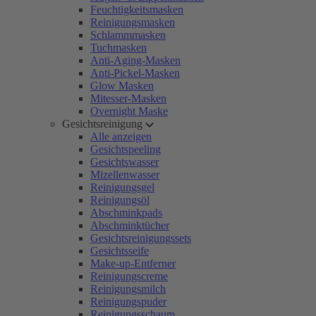
Feuchtigkeitsmasken
Reinigungsmasken
Schlammmasken
Tuchmasken
Anti-Aging-Masken
Anti-Pickel-Masken
Glow Masken
Mitesser-Masken
Overnight Maske
Gesichtsreinigung
Alle anzeigen
Gesichtspeeling
Gesichtswasser
Mizellenwasser
Reinigungsgel
Reinigungsöl
Abschminkpads
Abschminktücher
Gesichtsreinigungssets
Gesichtsseife
Make-up-Entferner
Reinigungscreme
Reinigungsmilch
Reinigungspuder
Reinigungsschaum