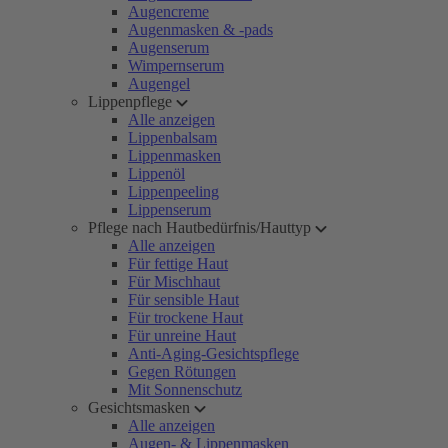
Augencreme
Augenmasken & -pads
Augenserum
Wimpernserum
Augengel
Lippenpflege
Alle anzeigen
Lippenbalsam
Lippenmasken
Lippenöl
Lippenpeeling
Lippenserum
Pflege nach Hautbedürfnis/Hauttyp
Alle anzeigen
Für fettige Haut
Für Mischhaut
Für sensible Haut
Für trockene Haut
Für unreine Haut
Anti-Aging-Gesichtspflege
Gegen Rötungen
Mit Sonnenschutz
Gesichtsmasken
Alle anzeigen
Augen- & Lippenmasken