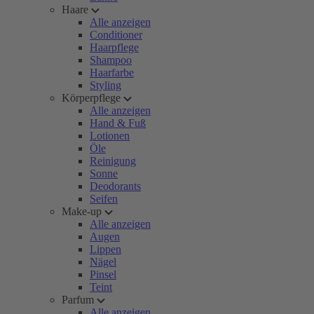
Haare
Alle anzeigen
Conditioner
Haarpflege
Shampoo
Haarfarbe
Styling
Körperpflege
Alle anzeigen
Hand & Fuß
Lotionen
Öle
Reinigung
Sonne
Deodorants
Seifen
Make-up
Alle anzeigen
Augen
Lippen
Nägel
Pinsel
Teint
Parfum
Alle anzeigen