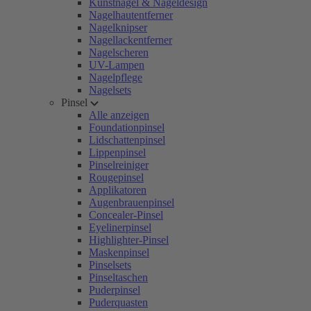
Kunstnägel & Nageldesign
Nagelhautentferner
Nagelknipser
Nagellackentferner
Nagelscheren
UV-Lampen
Nagelpflege
Nagelsets
Pinsel
Alle anzeigen
Foundationpinsel
Lidschattenpinsel
Lippenpinsel
Pinselreiniger
Rougepinsel
Applikatoren
Augenbrauenpinsel
Concealer-Pinsel
Eyelinerpinsel
Highlighter-Pinsel
Maskenpinsel
Pinselsets
Pinseltaschen
Puderpinsel
Puderquasten