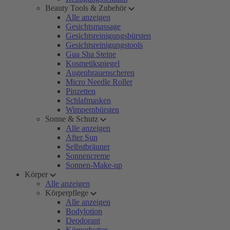
Beauty Tools & Zubehör
Alle anzeigen
Gesichtsmassage
Gesichtsreinigungsbürsten
Gesichtsreinigungstools
Gua Sha Steine
Kosmetikspiegel
Augenbrauenscheren
Micro Needle Roller
Pinzetten
Schlafmasken
Wimpernbürsten
Sonne & Schutz
Alle anzeigen
After Sun
Selbstbräuner
Sonnencreme
Sonnen-Make-up
Körper
Alle anzeigen
Körperpflege
Alle anzeigen
Bodylotion
Deodorant
Körperbutter