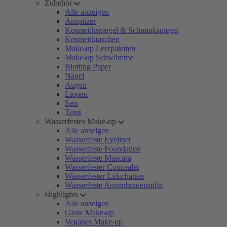
Zubehör
Alle anzeigen
Anspitzer
Kosmetikspiegel & Schminkspiegel
Kosmetiktaschen
Make-up Leerpaletten
Make-up Schwämme
Blotting Paper
Nägel
Augen
Lippen
Sets
Teint
Wasserfestes Make-up
Alle anzeigen
Wasserfeste Eyeliner
Wasserfeste Foundation
Wasserfeste Mascara
Wasserfester Concealer
Wasserfester Lidschatten
Wasserfeste Augenbrauenstifte
Highlights
Alle anzeigen
Glow Make-up
Veganes Make-up