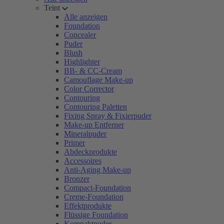
Teint
Alle anzeigen
Foundation
Concealer
Puder
Blush
Highlighter
BB- & CC-Cream
Camouflage Make-up
Color Corrector
Contouring
Contouring Paletten
Fixing Spray & Fixierpuder
Make-up Entferner
Mineralpuder
Primer
Abdeckprodukte
Accessoires
Anti-Aging Make-up
Bronzer
Compact-Foundation
Creme-Foundation
Effektprodukte
Flüssige Foundation
Kompaktpuder