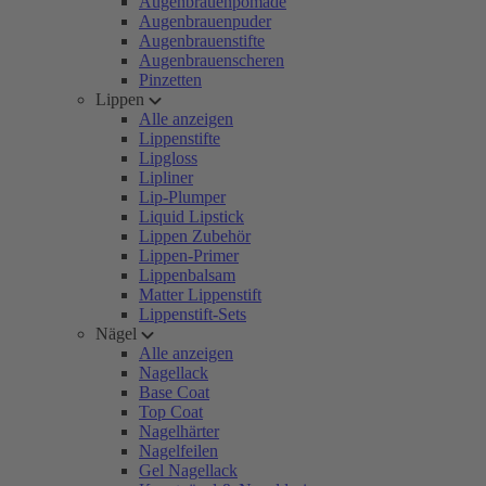
Augenbrauenpomade
Augenbrauenpuder
Augenbrauenstifte
Augenbrauenscheren
Pinzetten
Lippen
Alle anzeigen
Lippenstifte
Lipgloss
Lipliner
Lip-Plumper
Liquid Lipstick
Lippen Zubehör
Lippen-Primer
Lippenbalsam
Matter Lippenstift
Lippenstift-Sets
Nägel
Alle anzeigen
Nagellack
Base Coat
Top Coat
Nagelhärter
Nagelfeilen
Gel Nagellack