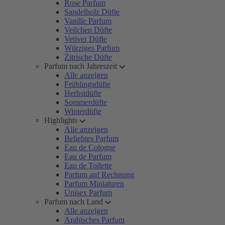
Rose Parfum
Sandelholz Düfte
Vanille Parfum
Veilchen Düfte
Vetiver Düfte
Würziges Parfum
Zitrische Düfte
Parfum nach Jahreszeit
Alle anzeigen
Frühlingsdüfte
Herbstdüfte
Sommerdüfte
Winterdüfte
Highlights
Alle anzeigen
Beliebtes Parfum
Eau de Cologne
Eau de Parfum
Eau de Toilette
Parfum auf Rechnung
Parfum Miniaturen
Unisex Parfum
Parfum nach Land
Alle anzeigen
Arabisches Parfum