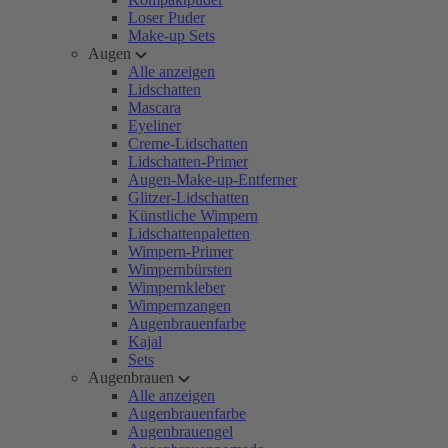
Loser Puder
Make-up Sets
Augen
Alle anzeigen
Lidschatten
Mascara
Eyeliner
Creme-Lidschatten
Lidschatten-Primer
Augen-Make-up-Entferner
Glitzer-Lidschatten
Künstliche Wimpern
Lidschattenpaletten
Wimpern-Primer
Wimpernbürsten
Wimpernkleber
Wimpernzangen
Augenbrauenfarbe
Kajal
Sets
Augenbrauen
Alle anzeigen
Augenbrauenfarbe
Augenbrauengel