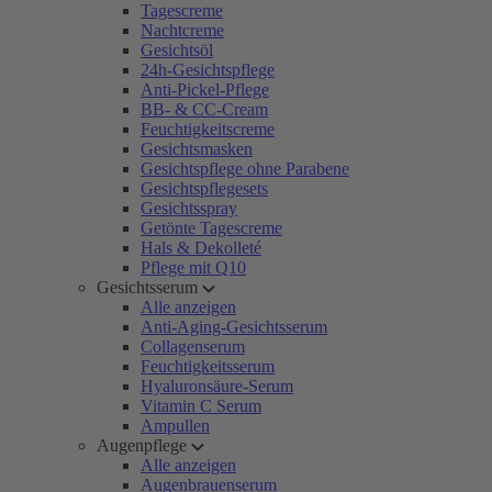
Tagescreme
Nachtcreme
Gesichtsöl
24h-Gesichtspflege
Anti-Pickel-Pflege
BB- & CC-Cream
Feuchtigkeitscreme
Gesichtsmasken
Gesichtspflege ohne Parabene
Gesichtspflegesets
Gesichtsspray
Getönte Tagescreme
Hals & Dekolleté
Pflege mit Q10
Gesichtsserum
Alle anzeigen
Anti-Aging-Gesichtsserum
Collagenserum
Feuchtigkeitsserum
Hyaluronsäure-Serum
Vitamin C Serum
Ampullen
Augenpflege
Alle anzeigen
Augenbrauenserum