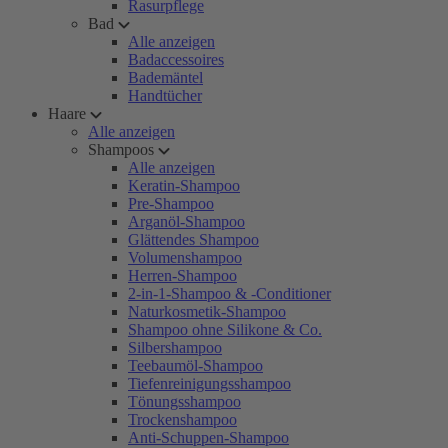
Rasurpflege
Bad
Alle anzeigen
Badaccessoires
Bademäntel
Handtücher
Haare
Alle anzeigen
Shampoos
Alle anzeigen
Keratin-Shampoo
Pre-Shampoo
Arganöl-Shampoo
Glättendes Shampoo
Volumenshampoo
Herren-Shampoo
2-in-1-Shampoo & -Conditioner
Naturkosmetik-Shampoo
Shampoo ohne Silikone & Co.
Silbershampoo
Teebaumöl-Shampoo
Tiefenreinigungsshampoo
Tönungsshampoo
Trockenshampoo
Anti-Schuppen-Shampoo