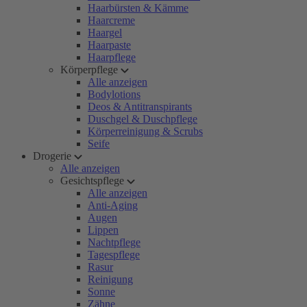
Haarbürsten & Kämme
Haarcreme
Haargel
Haarpaste
Haarpflege
Körperpflege
Alle anzeigen
Bodylotions
Deos & Antitranspirants
Duschgel & Duschpflege
Körperreinigung & Scrubs
Seife
Drogerie
Alle anzeigen
Gesichtspflege
Alle anzeigen
Anti-Aging
Augen
Lippen
Nachtpflege
Tagespflege
Rasur
Reinigung
Sonne
Zähne