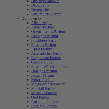
Duschgel Männer
Deodorants
Herrenseife
Parfum Sets Herren
Duftnoten
Alle anzeigen
Amber Parfum
Orientalisches Parfum
Blumiges Parfum
Fruchtiges Parfum
Frisches Parfum
Apfel Parfum
Aromatisches Parfum
Bergamotte Parfum
Chypre Düfte
Frische Wäsche Parfum
Holziges Parfum
Jasmin Parfum
Kokos Parfum
Maiglöckchen Parfum
Molekül Parfum
Moschus Parfum
Oud Parfum
Patchouli Parfum
Pudriges Parfum