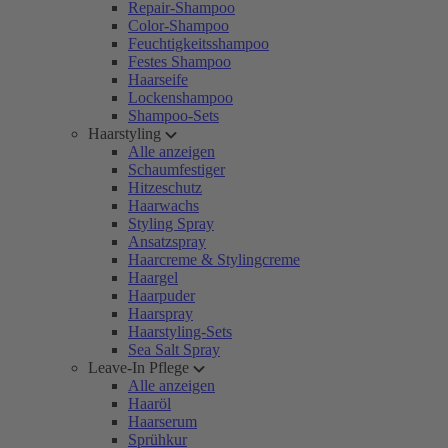
Repair-Shampoo
Color-Shampoo
Feuchtigkeitsshampoo
Festes Shampoo
Haarseife
Lockenshampoo
Shampoo-Sets
Haarstyling
Alle anzeigen
Schaumfestiger
Hitzeschutz
Haarwachs
Styling Spray
Ansatzspray
Haarcreme & Stylingcreme
Haargel
Haarpuder
Haarspray
Haarstyling-Sets
Sea Salt Spray
Leave-In Pflege
Alle anzeigen
Haaröl
Haarserum
Sprühkur