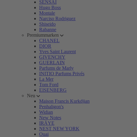
SENSAI
Hugo Boss
Montale
Narciso Rodriguez
Shiseido
Rabanne
Premiummarken
CHANEL
DIOR
Yves Saint Laurent
GIVENCHY
GUERLAIN
Parfums de Marly
INITIO Parfums Privés
La Mer
Tom Ford
EISENBERG
Neu
Maison Francis Kurkdjian
Penhaligon's
Widian
New Notes
IRÄYE
NEST NEW YORK
Ouai