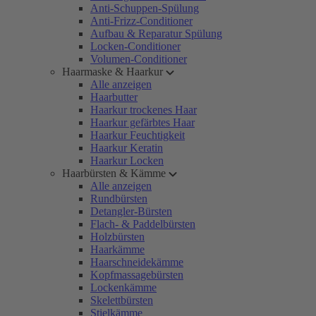
Anti-Schuppen-Spülung
Anti-Frizz-Conditioner
Aufbau & Reparatur Spülung
Locken-Conditioner
Volumen-Conditioner
Haarmaske & Haarkur
Alle anzeigen
Haarbutter
Haarkur trockenes Haar
Haarkur gefärbtes Haar
Haarkur Feuchtigkeit
Haarkur Keratin
Haarkur Locken
Haarbürsten & Kämme
Alle anzeigen
Rundbürsten
Detangler-Bürsten
Flach- & Paddelbürsten
Holzbürsten
Haarkämme
Haarschneidekämme
Kopfmassagebürsten
Lockenkämme
Skelettbürsten
Stielkämme