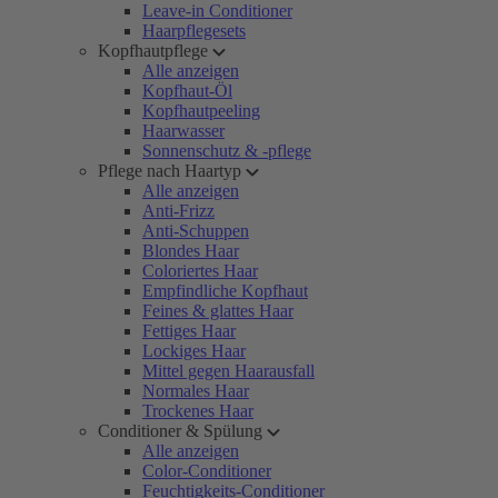
Leave-in Conditioner
Haarpflegesets
Kopfhautpflege
Alle anzeigen
Kopfhaut-Öl
Kopfhautpeeling
Haarwasser
Sonnenschutz & -pflege
Pflege nach Haartyp
Alle anzeigen
Anti-Frizz
Anti-Schuppen
Blondes Haar
Coloriertes Haar
Empfindliche Kopfhaut
Feines & glattes Haar
Fettiges Haar
Lockiges Haar
Mittel gegen Haarausfall
Normales Haar
Trockenes Haar
Conditioner & Spülung
Alle anzeigen
Color-Conditioner
Feuchtigkeits-Conditioner