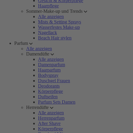
Gesicht & Körperpflege
Haarpflege
Sommer-Make-up und Trends
Alle anzeigen
Mists & Setting Sprays
Wasserfestes Make-up
Nagellack
Beach Hair stylen
Parfum
Alle anzeigen
Damendüfte
Alle anzeigen
Damenparfum
Haarparfum
Bodyspray
Duschgel Frauen
Deodorants
Körperpflege
Duftseifen
Parfum Sets Damen
Herrendüfte
Alle anzeigen
Herrenparfum
After Shave
Körperpflege