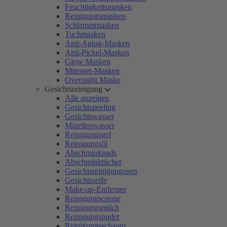
Feuchtigkeitsmasken
Reinigungsmasken
Schlammmasken
Tuchmasken
Anti-Aging-Masken
Anti-Pickel-Masken
Glow Masken
Mitesser-Masken
Overnight Maske
Gesichtsreinigung
Alle anzeigen
Gesichtspeeling
Gesichtswasser
Mizellenwasser
Reinigungsgel
Reinigungsöl
Abschminkpads
Abschminktücher
Gesichtsreinigungssets
Gesichtsseife
Make-up-Entferner
Reinigungscreme
Reinigungsmilch
Reinigungspuder
Reinigungsschaum