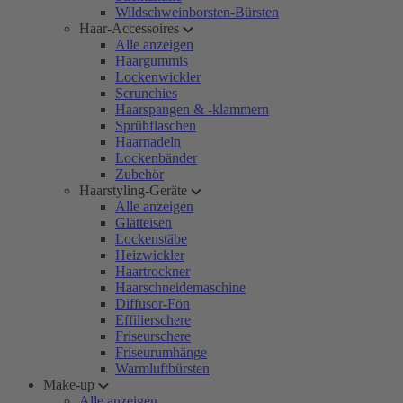
Wildschweinborsten-Bürsten
Haar-Accessoires
Alle anzeigen
Haargummis
Lockenwickler
Scrunchies
Haarspangen & -klammern
Sprühflaschen
Haarnadeln
Lockenbänder
Zubehör
Haarstyling-Geräte
Alle anzeigen
Glätteisen
Lockenstäbe
Heizwickler
Haartrockner
Haarschneidemaschine
Diffusor-Fön
Effilierschere
Friseurschere
Friseurumhänge
Warmluftbürsten
Make-up
Alle anzeigen