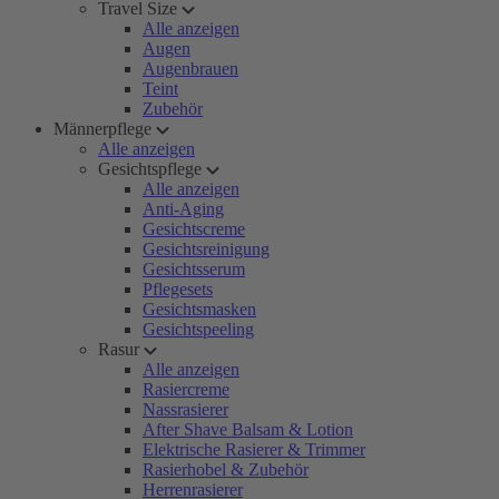
Travel Size
Alle anzeigen
Augen
Augenbrauen
Teint
Zubehör
Männerpflege
Alle anzeigen
Gesichtspflege
Alle anzeigen
Anti-Aging
Gesichtscreme
Gesichtsreinigung
Gesichtsserum
Pflegesets
Gesichtsmasken
Gesichtspeeling
Rasur
Alle anzeigen
Rasiercreme
Nassrasierer
After Shave Balsam & Lotion
Elektrische Rasierer & Trimmer
Rasierhobel & Zubehör
Herrenrasierer