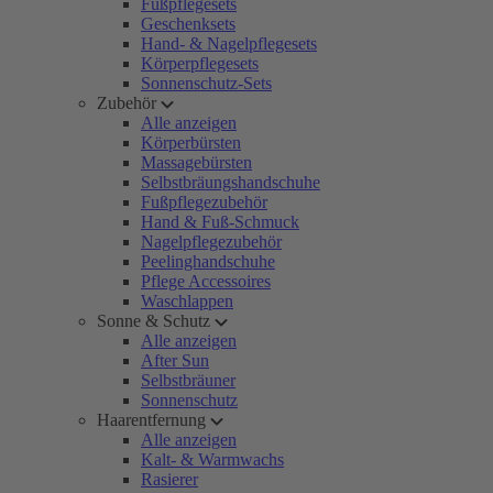
Fußpflegesets
Geschenksets
Hand- & Nagelpflegesets
Körperpflegesets
Sonnenschutz-Sets
Zubehör
Alle anzeigen
Körperbürsten
Massagebürsten
Selbstbräungshandschuhe
Fußpflegezubehör
Hand & Fuß-Schmuck
Nagelpflegezubehör
Peelinghandschuhe
Pflege Accessoires
Waschlappen
Sonne & Schutz
Alle anzeigen
After Sun
Selbstbräuner
Sonnenschutz
Haarentfernung
Alle anzeigen
Kalt- & Warmwachs
Rasierer