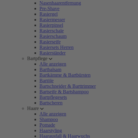
Nasenhaarentfernung
Pre-Shave
Rasiergel
Rasiermesser
Rasierpinsel
Rasierschale
Rasierschaum
Rasierseife
Rasiersets Herren
Rasierständer
Bartpflege
Alle anzeigen
Bartbalsam
Bartkämme & Bartbürsten
Bartöle
Bartschneider & Barttrimmer
Bartseife & Bartshampoo
Bartpflegesets
Bartscheren
Haare
Alle anzeigen
Shampoo
Pomade
Haarstyling
Haarausfall & Haarwuchs