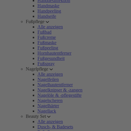
Handdesinfektion
Handmaske
Handpeeling
Handseife
Fußpflege
Alle anzeigen
Fußbad
Fußcreme
Fußmaske
Fußpeeling
Hornhautentferner
Fußgesundheit
Fußspray
Nagelpflege
Alle anzeigen
Nagelfeilen
Nagelhautentferner
Nagelknipser & -zangen
Nagelöle & -pflegestifte
Nagelscheren
Nagelhärter
Nagellack
Beauty Set
Alle anzeigen
Dusch- & Badesets