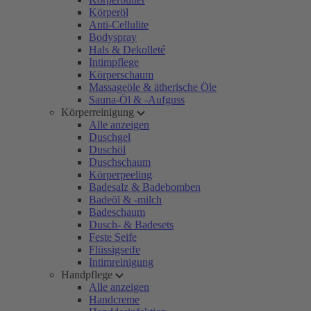
Körperöl
Anti-Cellulite
Bodyspray
Hals & Dekolleté
Intimpflege
Körperschaum
Massageöle & ätherische Öle
Sauna-Öl & -Aufguss
Körperreinigung
Alle anzeigen
Duschgel
Duschöl
Duschschaum
Körperpeeling
Badesalz & Badebomben
Badeöl & -milch
Badeschaum
Dusch- & Badesets
Feste Seife
Flüssigseife
Intimreinigung
Handpflege
Alle anzeigen
Handcreme