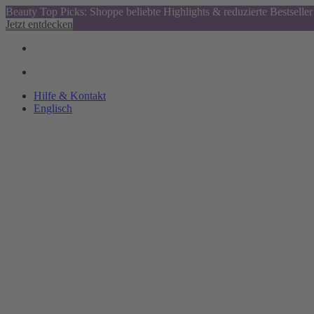
Beauty Top Picks: Shoppe beliebte Highlights & reduzierte Bestseller
Jetzt entdecken
Hilfe & Kontakt
Englisch