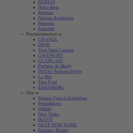
SENSAI
Hugo Boss
Montale
Narciso Rodriguez
Shiseido
Rabanne
Premiummarken
CHANEL
DIOR
Yves Saint Laurent
GIVENCHY
GUERLAIN
Parfums de Marly
INITIO Parfums Privés
La Mer
Tom Ford
EISENBERG
Neu
Maison Francis Kurkdjian
Penhaligon's
Widian
New Notes
IRÄYE
NEST NEW YORK
Farmacy Beauty