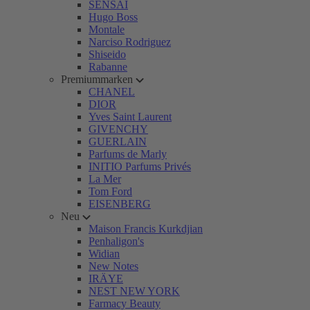
SENSAI
Hugo Boss
Montale
Narciso Rodriguez
Shiseido
Rabanne
Premiummarken
CHANEL
DIOR
Yves Saint Laurent
GIVENCHY
GUERLAIN
Parfums de Marly
INITIO Parfums Privés
La Mer
Tom Ford
EISENBERG
Neu
Maison Francis Kurkdjian
Penhaligon's
Widian
New Notes
IRÄYE
NEST NEW YORK
Farmacy Beauty