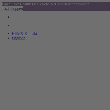
Flash Sale: Beauty Deals sichern & Bestseller entdecken
Jetzt shoppen
Hilfe & Kontakt
Englisch