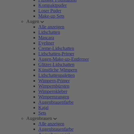
Kompaktpuder
Loser Puder
Make-up Sets
Augen
Alle anzeigen
Lidschatten
Mascara
Eyeliner
Creme-Lidschatten
Lidschatten-Primer
Augen-Make-up-Entferner
Glitzer-Lidschatten
Künstliche Wimpern
Lidschattenpaletten
Wimpern-Primer
Wimpernbürsten
Wimpernkleber
Wimpernzangen
Augenbrauenfarbe
Kajal
Sets
Augenbrauen
Alle anzeigen
Augenbrauenfarbe