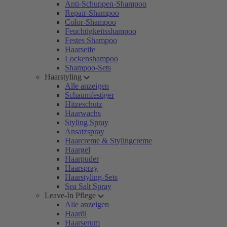
Anti-Schuppen-Shampoo
Repair-Shampoo
Color-Shampoo
Feuchtigkeitsshampoo
Festes Shampoo
Haarseife
Lockenshampoo
Shampoo-Sets
Haarstyling
Alle anzeigen
Schaumfestiger
Hitzeschutz
Haarwachs
Styling Spray
Ansatzspray
Haarcreme & Stylingcreme
Haargel
Haarpuder
Haarspray
Haarstyling-Sets
Sea Salt Spray
Leave-In Pflege
Alle anzeigen
Haaröl
Haarserum