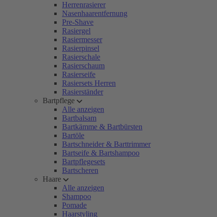
Herrenrasierer
Nasenhaarentfernung
Pre-Shave
Rasiergel
Rasiermesser
Rasierpinsel
Rasierschale
Rasierschaum
Rasierseife
Rasiersets Herren
Rasierständer
Bartpflege
Alle anzeigen
Bartbalsam
Bartkämme & Bartbürsten
Bartöle
Bartschneider & Barttrimmer
Bartseife & Bartshampoo
Bartpflegesets
Bartscheren
Haare
Alle anzeigen
Shampoo
Pomade
Haarstyling