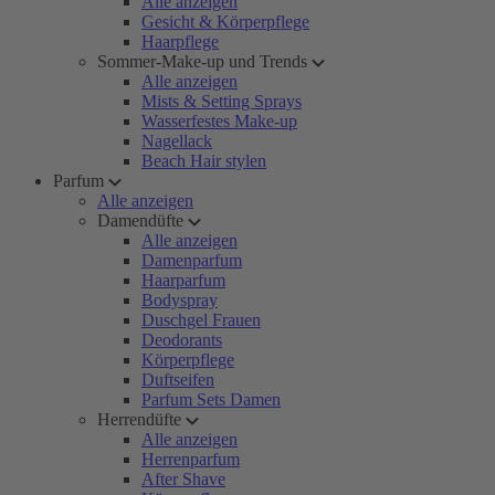
Alle anzeigen
Gesicht & Körperpflege
Haarpflege
Sommer-Make-up und Trends
Alle anzeigen
Mists & Setting Sprays
Wasserfestes Make-up
Nagellack
Beach Hair stylen
Parfum
Alle anzeigen
Damendüfte
Alle anzeigen
Damenparfum
Haarparfum
Bodyspray
Duschgel Frauen
Deodorants
Körperpflege
Duftseifen
Parfum Sets Damen
Herrendüfte
Alle anzeigen
Herrenparfum
After Shave