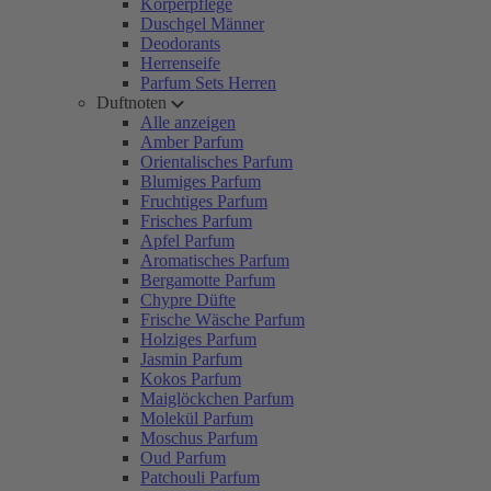
Körperpflege
Duschgel Männer
Deodorants
Herrenseife
Parfum Sets Herren
Duftnoten
Alle anzeigen
Amber Parfum
Orientalisches Parfum
Blumiges Parfum
Fruchtiges Parfum
Frisches Parfum
Apfel Parfum
Aromatisches Parfum
Bergamotte Parfum
Chypre Düfte
Frische Wäsche Parfum
Holziges Parfum
Jasmin Parfum
Kokos Parfum
Maiglöckchen Parfum
Molekül Parfum
Moschus Parfum
Oud Parfum
Patchouli Parfum