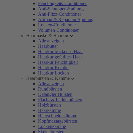
Feuchtigkeits-Conditioner
Anti-Schuppen-Spülung
Anti-Frizz-Conditioner
Aufbau & Reparatur Spülung
Locken-Conditioner
Volumen-Conditioner
Haarmaske & Haarkur
Alle anzeigen
Haarbutter
Haarkur trockenes Haar
Haarkur gefärbtes Haar
Haarkur Feuchtigkeit
Haarkur Keratin
Haarkur Locken
Haarbürsten & Kämme
Alle anzeigen
Rundbürsten
Detangler-Bürsten
Flach- & Paddelbürsten
Holzbürsten
Haarkämme
Haarschneidekämme
Kopfmassagebürsten
Lockenkämme
Skelettbürsten