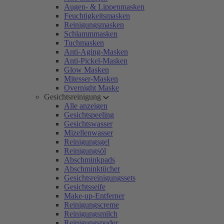
Augen- & Lippenmasken
Feuchtigkeitsmasken
Reinigungsmasken
Schlammmasken
Tuchmasken
Anti-Aging-Masken
Anti-Pickel-Masken
Glow Masken
Mitesser-Masken
Overnight Maske
Gesichtsreinigung
Alle anzeigen
Gesichtspeeling
Gesichtswasser
Mizellenwasser
Reinigungsgel
Reinigungsöl
Abschminkpads
Abschminktücher
Gesichtsreinigungssets
Gesichtsseife
Make-up-Entferner
Reinigungscreme
Reinigungsmilch
Reinigungspuder