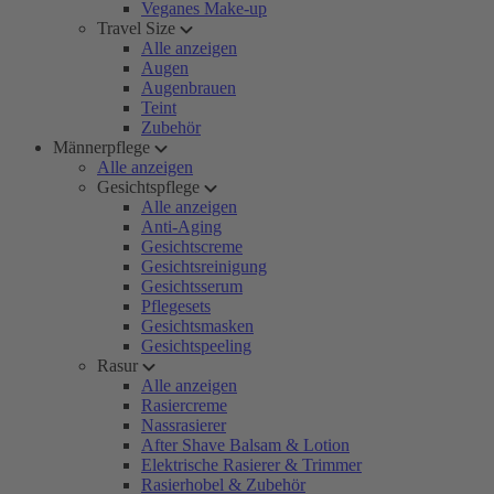
Veganes Make-up
Travel Size
Alle anzeigen
Augen
Augenbrauen
Teint
Zubehör
Männerpflege
Alle anzeigen
Gesichtspflege
Alle anzeigen
Anti-Aging
Gesichtscreme
Gesichtsreinigung
Gesichtsserum
Pflegesets
Gesichtsmasken
Gesichtspeeling
Rasur
Alle anzeigen
Rasiercreme
Nassrasierer
After Shave Balsam & Lotion
Elektrische Rasierer & Trimmer
Rasierhobel & Zubehör