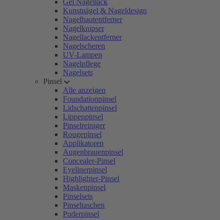
Gel Nagellack
Kunstnägel & Nageldesign
Nagelhautentferner
Nagelknipser
Nagellackentferner
Nagelscheren
UV-Lampen
Nagelpflege
Nagelsets
Pinsel
Alle anzeigen
Foundationpinsel
Lidschattenpinsel
Lippenpinsel
Pinselreiniger
Rougepinsel
Applikatoren
Augenbrauenpinsel
Concealer-Pinsel
Eyelinerpinsel
Highlighter-Pinsel
Maskenpinsel
Pinselsets
Pinseltaschen
Puderpinsel