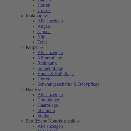
Herren
Unisex
Make-up
Alle anzeigen
Augen
Lippen
Nägel
Teint
Körper
Alle anzeigen
Körperpflege
Reinigung
Sonnenpflege
Hand- & Fußpflege
Herren
Schwangerschafts- & Babypflege
Haare
Alle anzeigen
Conditioner
Haarpflege
Shampoo
Styling
Zertifizierte Naturkosmetik
Alle anzeigen