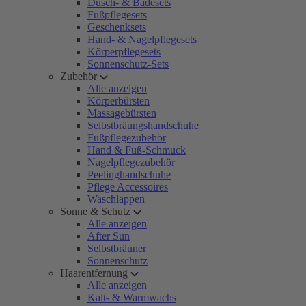
Dusch- & Badesets
Fußpflegesets
Geschenksets
Hand- & Nagelpflegesets
Körperpflegesets
Sonnenschutz-Sets
Zubehör
Alle anzeigen
Körperbürsten
Massagebürsten
Selbstbräungshandschuhe
Fußpflegezubehör
Hand & Fuß-Schmuck
Nagelpflegezubehör
Peelinghandschuhe
Pflege Accessoires
Waschlappen
Sonne & Schutz
Alle anzeigen
After Sun
Selbstbräuner
Sonnenschutz
Haarentfernung
Alle anzeigen
Kalt- & Warmwachs