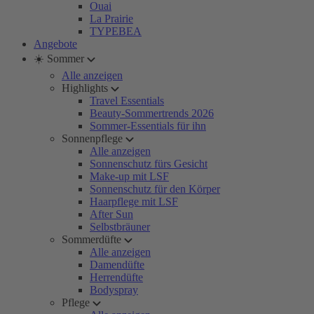
Ouai
La Prairie
TYPEBEA
Angebote
☀️ Sommer
Alle anzeigen
Highlights
Travel Essentials
Beauty-Sommertrends 2026
Sommer-Essentials für ihn
Sonnenpflege
Alle anzeigen
Sonnenschutz fürs Gesicht
Make-up mit LSF
Sonnenschutz für den Körper
Haarpflege mit LSF
After Sun
Selbstbräuner
Sommerdüfte
Alle anzeigen
Damendüfte
Herrendüfte
Bodyspray
Pflege