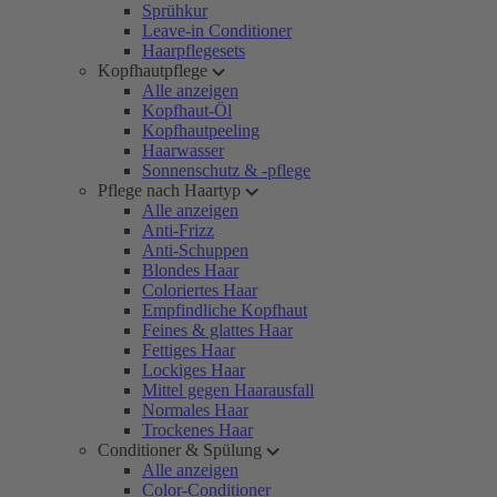
Sprühkur
Leave-in Conditioner
Haarpflegesets
Kopfhautpflege
Alle anzeigen
Kopfhaut-Öl
Kopfhautpeeling
Haarwasser
Sonnenschutz & -pflege
Pflege nach Haartyp
Alle anzeigen
Anti-Frizz
Anti-Schuppen
Blondes Haar
Coloriertes Haar
Empfindliche Kopfhaut
Feines & glattes Haar
Fettiges Haar
Lockiges Haar
Mittel gegen Haarausfall
Normales Haar
Trockenes Haar
Conditioner & Spülung
Alle anzeigen
Color-Conditioner