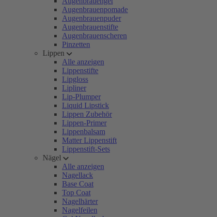
Augenbrauengel
Augenbrauenpomade
Augenbrauenpuder
Augenbrauenstifte
Augenbrauenscheren
Pinzetten
Lippen
Alle anzeigen
Lippenstifte
Lipgloss
Lipliner
Lip-Plumper
Liquid Lipstick
Lippen Zubehör
Lippen-Primer
Lippenbalsam
Matter Lippenstift
Lippenstift-Sets
Nägel
Alle anzeigen
Nagellack
Base Coat
Top Coat
Nagelhärter
Nagelfeilen