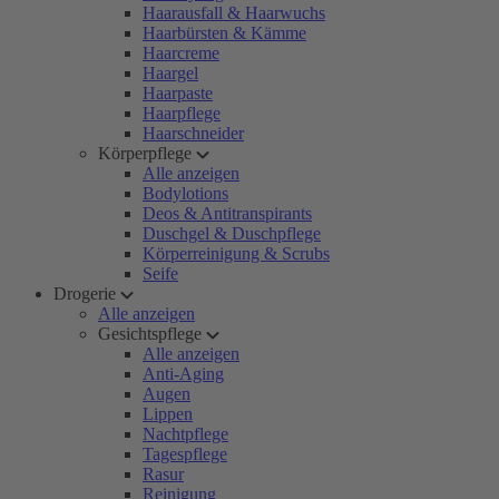
Haarausfall & Haarwuchs
Haarbürsten & Kämme
Haarcreme
Haargel
Haarpaste
Haarpflege
Haarschneider
Körperpflege
Alle anzeigen
Bodylotions
Deos & Antitranspirants
Duschgel & Duschpflege
Körperreinigung & Scrubs
Seife
Drogerie
Alle anzeigen
Gesichtspflege
Alle anzeigen
Anti-Aging
Augen
Lippen
Nachtpflege
Tagespflege
Rasur
Reinigung