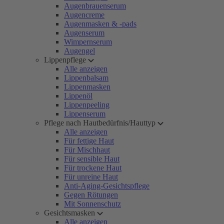
Augenbrauenserum
Augencreme
Augenmasken & -pads
Augenserum
Wimpernserum
Augengel
Lippenpflege
Alle anzeigen
Lippenbalsam
Lippenmasken
Lippenöl
Lippenpeeling
Lippenserum
Pflege nach Hautbedürfnis/Hauttyp
Alle anzeigen
Für fettige Haut
Für Mischhaut
Für sensible Haut
Für trockene Haut
Für unreine Haut
Anti-Aging-Gesichtspflege
Gegen Rötungen
Mit Sonnenschutz
Gesichtsmasken
Alle anzeigen