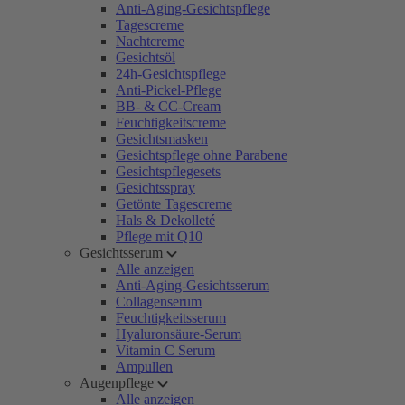
Anti-Aging-Gesichtspflege
Tagescreme
Nachtcreme
Gesichtsöl
24h-Gesichtspflege
Anti-Pickel-Pflege
BB- & CC-Cream
Feuchtigkeitscreme
Gesichtsmasken
Gesichtspflege ohne Parabene
Gesichtspflegesets
Gesichtsspray
Getönte Tagescreme
Hals & Dekolleté
Pflege mit Q10
Gesichtsserum
Alle anzeigen
Anti-Aging-Gesichtsserum
Collagenserum
Feuchtigkeitsserum
Hyaluronsäure-Serum
Vitamin C Serum
Ampullen
Augenpflege
Alle anzeigen