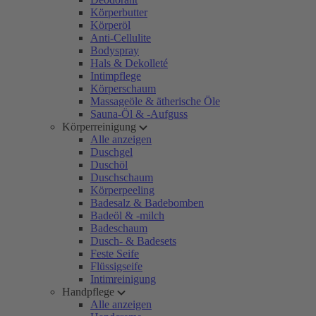
Körperbutter
Körperöl
Anti-Cellulite
Bodyspray
Hals & Dekolleté
Intimpflege
Körperschaum
Massageöle & ätherische Öle
Sauna-Öl & -Aufguss
Körperreinigung
Alle anzeigen
Duschgel
Duschöl
Duschschaum
Körperpeeling
Badesalz & Badebomben
Badeöl & -milch
Badeschaum
Dusch- & Badesets
Feste Seife
Flüssigseife
Intimreinigung
Handpflege
Alle anzeigen