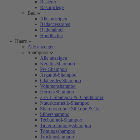
Rasierer
Rasurpflege
Bad
Alle anzeigen
Badaccessoires
Bademäntel
Handtücher
Haare
Alle anzeigen
Shampoos
Alle anzeigen
Keratin-Shampoo
Pre-Shampoo
Arganöl-Shampoo
Glättendes Shampoo
Volumenshampoo
Herren-Shampoo
2-in-1-Shampoo & -Conditioner
Naturkosmetik-Shampoo
Shampoo ohne Silikone & Co.
Silbershampoo
Teebaumöl-Shampoo
Tiefenreinigungsshampoo
Tönungsshampoo
Trockenshampoo