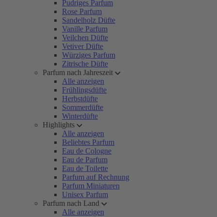
Pudriges Parfum
Rose Parfum
Sandelholz Düfte
Vanille Parfum
Veilchen Düfte
Vetiver Düfte
Würziges Parfum
Zitrische Düfte
Parfum nach Jahreszeit
Alle anzeigen
Frühlingsdüfte
Herbstdüfte
Sommerdüfte
Winterdüfte
Highlights
Alle anzeigen
Beliebtes Parfum
Eau de Cologne
Eau de Parfum
Eau de Toilette
Parfum auf Rechnung
Parfum Miniaturen
Unisex Parfum
Parfum nach Land
Alle anzeigen