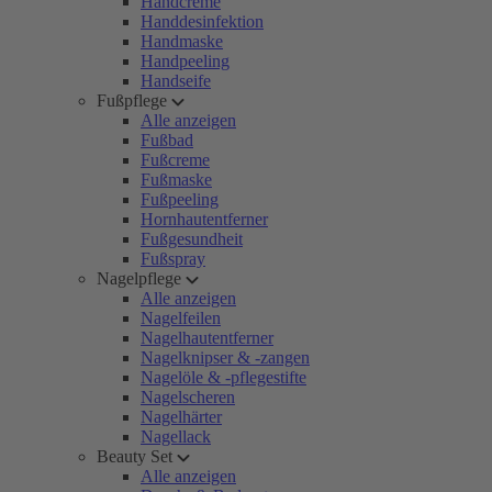
Handcreme
Handdesinfektion
Handmaske
Handpeeling
Handseife
Fußpflege
Alle anzeigen
Fußbad
Fußcreme
Fußmaske
Fußpeeling
Hornhautentferner
Fußgesundheit
Fußspray
Nagelpflege
Alle anzeigen
Nagelfeilen
Nagelhautentferner
Nagelknipser & -zangen
Nagelöle & -pflegestifte
Nagelscheren
Nagelhärter
Nagellack
Beauty Set
Alle anzeigen