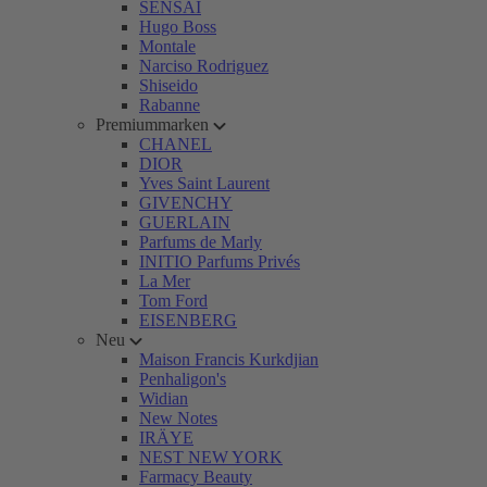
SENSAI
Hugo Boss
Montale
Narciso Rodriguez
Shiseido
Rabanne
Premiummarken
CHANEL
DIOR
Yves Saint Laurent
GIVENCHY
GUERLAIN
Parfums de Marly
INITIO Parfums Privés
La Mer
Tom Ford
EISENBERG
Neu
Maison Francis Kurkdjian
Penhaligon's
Widian
New Notes
IRÄYE
NEST NEW YORK
Farmacy Beauty