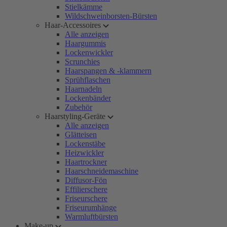
Stielkämme
Wildschweinborsten-Bürsten
Haar-Accessoires
Alle anzeigen
Haargummis
Lockenwickler
Scrunchies
Haarspangen & -klammern
Sprühflaschen
Haarnadeln
Lockenbänder
Zubehör
Haarstyling-Geräte
Alle anzeigen
Glätteisen
Lockenstäbe
Heizwickler
Haartrockner
Haarschneidemaschine
Diffusor-Fön
Effilierschere
Friseurschere
Friseurumhänge
Warmluftbürsten
Make-up