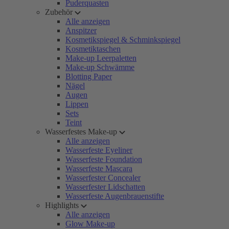
Puderquasten
Zubehör
Alle anzeigen
Anspitzer
Kosmetikspiegel & Schminkspiegel
Kosmetiktaschen
Make-up Leerpaletten
Make-up Schwämme
Blotting Paper
Nägel
Augen
Lippen
Sets
Teint
Wasserfestes Make-up
Alle anzeigen
Wasserfeste Eyeliner
Wasserfeste Foundation
Wasserfeste Mascara
Wasserfester Concealer
Wasserfester Lidschatten
Wasserfeste Augenbrauenstifte
Highlights
Alle anzeigen
Glow Make-up