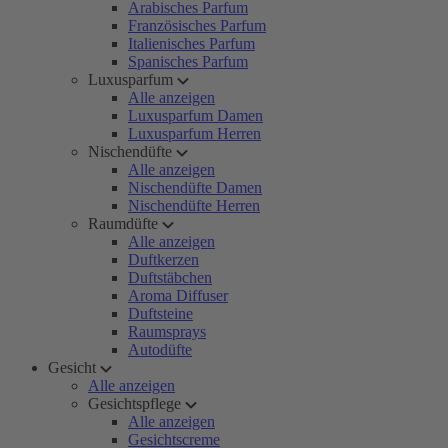
Arabisches Parfum
Französisches Parfum
Italienisches Parfum
Spanisches Parfum
Luxusparfum
Alle anzeigen
Luxusparfum Damen
Luxusparfum Herren
Nischendüfte
Alle anzeigen
Nischendüfte Damen
Nischendüfte Herren
Raumdüfte
Alle anzeigen
Duftkerzen
Duftstäbchen
Aroma Diffuser
Duftsteine
Raumsprays
Autodüfte
Gesicht
Alle anzeigen
Gesichtspflege
Alle anzeigen
Gesichtscreme