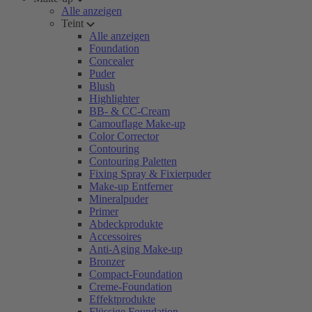
Alle anzeigen
Teint
Alle anzeigen
Foundation
Concealer
Puder
Blush
Highlighter
BB- & CC-Cream
Camouflage Make-up
Color Corrector
Contouring
Contouring Paletten
Fixing Spray & Fixierpuder
Make-up Entferner
Mineralpuder
Primer
Abdeckprodukte
Accessoires
Anti-Aging Make-up
Bronzer
Compact-Foundation
Creme-Foundation
Effektprodukte
Flüssige Foundation