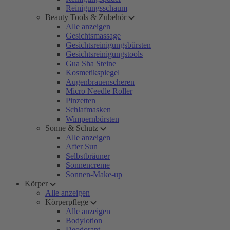
Reinigungsschaum
Beauty Tools & Zubehör
Alle anzeigen
Gesichtsmassage
Gesichtsreinigungsbürsten
Gesichtsreinigungstools
Gua Sha Steine
Kosmetikspiegel
Augenbrauenscheren
Micro Needle Roller
Pinzetten
Schlafmasken
Wimpernbürsten
Sonne & Schutz
Alle anzeigen
After Sun
Selbstbräuner
Sonnencreme
Sonnen-Make-up
Körper
Alle anzeigen
Körperpflege
Alle anzeigen
Bodylotion
Deodorant